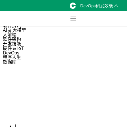
DevOps研发效能
综合
开源资讯
软件资讯
AI & 大模型
大前端
软件架构
开发技能
硬件 & IoT
DevOps
程序人生
数据库
1