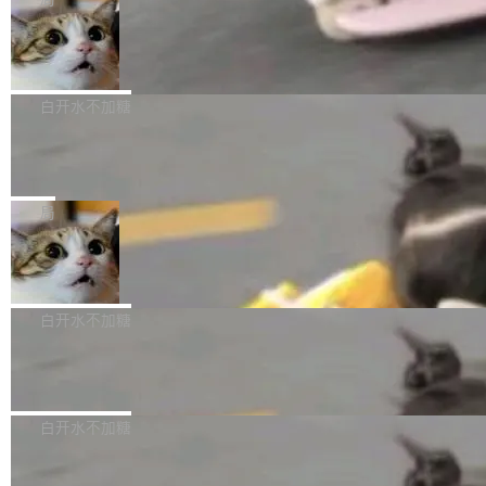
l 迁移或唤醒时，新宿主从 S3 恢复 SQLite 数据
te 17 Pro、OPPO K15，要么是vivo X300 E这
本控制系统。目前处于 Early Access 阶段。 De
库继续执行。存储库是持久化的唯一真相...
样的次旗舰。 Galaxy Z Fold8 Ultra / Z Fold8 /
SpaceXAI 单季资本开支达 183 亿美元
ltaDB 的核心思路直接写在 landing page 最显
Z Flip8三款折叠屏新机均在7月22日发布，且全
眼的位置：「Software is made between com
根据风险投资人Tomer Tunguz 博客（VC 分
部搭载骁龙8 Elite Gen5 for Galaxy，它们本该
mits」——软件是在 commit 之间写出来的。git
析）披露的最新分析与第二季度业绩报告，Spac
白开水不加糖
是7月性...
只记录了你提交的最终状态，但真正的工作过程
eXAI在上个季度的总资本支出飙升至183.7亿美
——打字、删改、试错、agent 对话——都在 co
Meta 发布终端编程 Agent“Muse Cod
元。其中，绝大部分资金被直接用于 AI 领域，
e” 和 Muse Spark 1.2 模型
mmit 之间的空隙里丢失了。 DeltaDB 要做的就
金额高达158.3亿美元，这一单项投入已经逼近
Meta 今天发布了两款 AI 产品：Muse Code，
是把这段空隙补上。 回退到任何一次编辑：Delt
微软同期总资本开支的四成。 与亚马逊、Alpha
一个在终端里运行的编程 agent；Muse Spark
局
aDB 捕获 commit 之间的每一次操作，...
bet、微软以及 Meta 等传统科技巨头相比，Spa
1.2，驱动这个 agent 的新模型。一句话概括：
ceXAI的资金消耗速度尤为引人瞩目。然而，支
美团开源 LoHoSearch，用知识图谱校
你可以用 curl -fsSL https://dev.meta.ai/install.
准 AI 能力认知
撑庞大支出的资金来源却呈现出截然不同的面
sh | bash 安装一个能在大项目里自动规划、写
机器出题的前提，是让机器拥有全局视野。整个
貌。数据显示，微软和 Meta 主要依托充沛的经
代码、验证结果的 AI 终端工具。 据介绍，Muse
构建流程可以分为四个环节：建图 → 控制难度
白开水不加糖
营现金流来覆盖资本开支，其资本支出覆盖率分
Code 是 Meta 的编程 agent 产品。它和市场上
→ 质量把关 → 数据概览。
别达到155% 和106%;而SpaceXAI的经营现金
已有的终端编程 agent 在设计理念上有几个明显
腾讯开源 UCL-MPComm 通信库
流仅能覆盖资本开支的12...
的差异点。 异步后台 agent：Muse Code 有一
腾讯网平团队宣布开源了 UCL-MPComm 通信
个主 agent 循环，外加一组后台 agent。这些后
库，并将作为transport接入Mooncake TENT。
白开水不加糖
台 agent...
该通信库针对AI Memory池化场景的数据传输需
CoStrict入选工信部2025人工智能应用
求进行了深度优化，能够实现数据中心内大规模