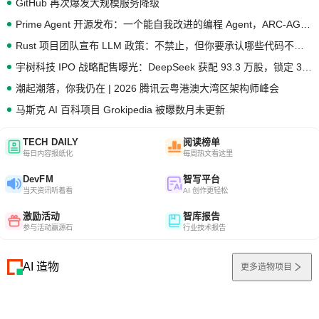
GitHub 再次爆发大规模服务降级
Prime Agent 开源发布：一个能自我改进的编程 Agent，ARC-AGI 3 超越人类专家基线
Rust 项目团队宣布 LLM 政策：不禁止，但你要承认哪些代码不是你写的
宇树科技 IPO 战略配售曝光：DeepSeek 获配 93.3 万股，锁定 36 个月
潮起潮落，你我仍在 | 2026 腾讯云粤港澳大湾区架构师峰会
马斯克 AI 百科项目 Grokipedia 被曝数月未更新
TECH DAILY
阅读榜单
每日内容报纸化
每周热文看这里
DevFM
智写平台
当天资讯听着看
AI 创作更轻松
激励活动
智库报告
参与活动赢源石
行业技术报告
AI 造物
更多造物项目