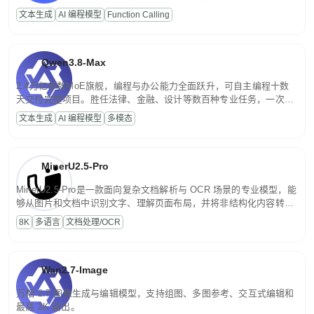
高并发、轻量化任务，适合日常对话、内容创作、基础 RAG、批量
文本生成
AI 编程模型
Function Calling
文案处理等普惠刚需场景。
Qwen3.8-Max
2.4万亿参数MoE旗舰，编程与办公能力全面跃升，可自主编程十数
天交付完整项目。胜任法律、金融、设计等数百种专业任务，一次对
话端到端交付生产级成果。原生视觉理解贯穿规划、执行与验证全流
文本生成
AI 编程模型
多模态
程，支持超长文档与长视频的深度语义解析。长程任务中自主规划与
闭环迭代，持续进化。
MinerU2.5-Pro
MinerU2.5-Pro是一款面向复杂文档解析与 OCR 场景的专业模型，能
够从图片和文档中识别文字、理解页面布局，并将非结构化内容转换
为便于存储、检索和二次处理的结构化结果。
8K
多语言
文档处理/OCR
Wan2.7-Image
万相 2.7 图像生成与编辑模型，支持组图、多图参考、交互式编辑和
最高 2K 输出。