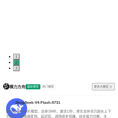
1
2
3
模力方舟
最新模型
热门模型
更多大模型
DeepSeek-V4-Flash-0731
高效轻量化MoE模型，总参284B，激活13B，原生支持百万超长上下
文能力。推理速度快、延迟低、调用成本低廉，综合能力均衡，主打