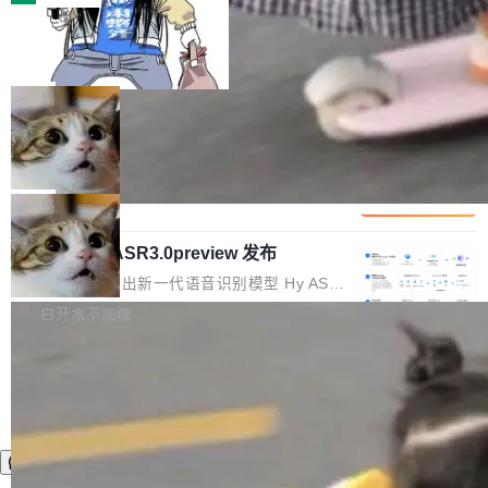
装完即用。 开源地址：Gitee · GitCode · GitHu
体。企业级代码仓库通常包含数十万乃至数百万
b 安装 支持 Java 8+（8~26）、macOS / Linu
一条“删库”命令跑 17 小时，算法工程
个文件，其规模远超单次模型调用可承载的上下
师删光 89TB 数据只为干私活
x / Windows / Harmony PC。 # macOS / Linu
文窗口。随着项目规模的持续扩张与代码历史的
最高人民检察院8月4日公布了一起案件：北京一
x / Harmony PC curl -fsSL https://solon.noea
不断累积，代码仓中的模块关系、接口契约、业
名90后算法工程师王某，为了给自己接的私活腾
局
r.org/solon...
务逻辑等关键信息往往分散于数十乃至数百个文
服务器空间，删光了公司AI游戏部门的全部核心
件之中，形成高度复杂的知识关联网络。传统的
Cloudflare 分享推理优化实践：KV ca
数据。 王某2024年1月入职东城区某科技公司AI
che 量化 + 权重压缩，吞吐量提升 4
代码检索手段（如关键词匹配、目录遍历）仅能
短剧部门，有互联网大厂背景。在公司内部架构
Kimi 和 GLM 是当前最强的大模型系列之一，但
1%，成本降 30%
在语法层面完成文本定位，难以触及代码的语义
调整期间，部门三次通知全员将数据从A集群迁
它们有一个共同的问题：太吃显存了。月之暗面
局
内涵与结构关联，导致开发者使用代码智能体在
移到B集群，王某都回复了"收到"。 他没有迁移
的 Kimi K 系列和智谱的 GLM 都是长上下文、M
理解大规模代码仓时面临显著"代码仓理解"瓶
数据。2024年9月3日下午4点，他使用此前登录
腾讯混元 Hy ASR3.0preview 发布
oE 架构的大模型，好用到让人上瘾，但 GPU 显
颈。 代码仓深度理解服务（以下简称" CodeBas
的账号密码进入A集群，输入了一条被程序员圈
存永远不够用。 Cloudflare 的 Workers AI 团队
腾讯混元正式推出新一代语音识别模型 Hy ASR
e深度理解服务"）是华为云码道（CodeA...
称为"删库跑路"的命令——最高管理员权限、无
一直在跑这些模型的推理。他们在官方博客上发
3.0preview。基于最新一代大语言模型 Hy3 的
白开水不加糖
需确认、强制递归删除。17个小时后，运维人员
了一篇技术文章，详细拆解了三种让大模型在 G
语言理解能力，以及融合了高精度语音识别与深
发现异常并中止进程时，89TB数据已经没了。
PU 上跑得更省、更快的技术手段——KV cache
度语义理解能力，实现了语音识别能力的全面升
删掉的是AI游戏部门的全部开发文件，包括公司
量化、模型权重压缩、以及共享 KV cache 的完
级。 根据介绍，Hy ASR3.0preview 目标在于：
自研的多个文生3D和...
整性保护。效果是：吞吐量提升 41%，每 token
让语音识别不再只是听清，而是真正听懂。通过
成本降低 30%，精度不变。 FP8 省的不仅是显
先理解你的语境和意图，再把准确的文字直接给
存 KV cache 是推理时最吃显...
到你。从“逐字转写、单点优化”演进为“理解语