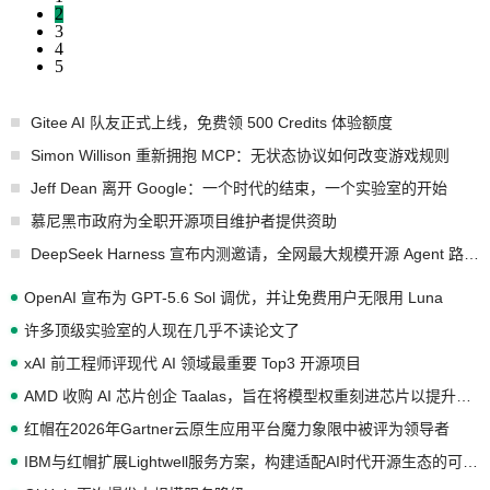
2
3
4
5
Gitee AI 队友正式上线，免费领 500 Credits 体验额度
Simon Willison 重新拥抱 MCP：无状态协议如何改变游戏规则
Jeff Dean 离开 Google：一个时代的结束，一个实验室的开始
慕尼黑市政府为全职开源项目维护者提供资助
DeepSeek Harness 宣布内测邀请，全网最大规模开源 Agent 路演现场诞生
OpenAI 宣布为 GPT-5.6 Sol 调优，并让免费用户无限用 Luna
许多顶级实验室的人现在几乎不读论文了
xAI 前工程师评现代 AI 领域最重要 Top3 开源项目
AMD 收购 AI 芯片创企 Taalas，旨在将模型权重刻进芯片以提升推理性能
红帽在2026年Gartner云原生应用平台魔力象限中被评为领导者
IBM与红帽扩展Lightwell服务方案，构建适配AI时代开源生态的可信基础设施