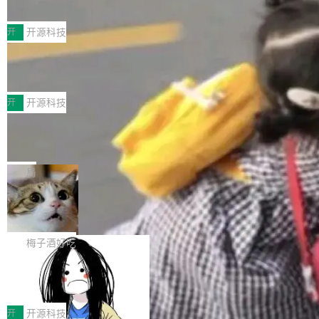
典型案例
计算节点间多种内存类型的高性能通信。 UCL-
近日，工信部科技司公示《2025人工智能应用典
MPComm将作为一种传输引擎接入Mooncake T
型案例入选名单》，深信服“面向企业研发场景的
开
开源科技
ENT，实现零拷贝传输性能提升30%、非零拷贝
开源 AI 编程平台 CoStrict 应用”凭借卓越的技术
传输性能最高提升5倍。UCL-MPComm底层基
深信服AI算力网关入选工信部人工智能
创新与落地成效成功入选。 全链路私有化部署，
应用典型案例！
于自研UCL-Engine通信引擎，后续腾讯网平将
助力企业AI研发安全落地 当前，越来越多企业已
前不久，工业和信息化部正式发布《2025年人工
持续开源更多基于UCL-Engine的高性能通信组
经开始引入 AI Coding 工具，通过调用公有云模
智能应用典型案例名单》，集中展示人工智能在
开
开源科技
件。 腾讯网平团队在UCL-MPComm中实现了一
型或企业内部部署模型提升研发效率。但随着 AI
各领域的应用成果，覆盖技术底座、行业赋能、
个独立于业务线程的全局通信引擎（Engine），
Jeff Dean 离开 Google：一个时代的结
Coding 从个人辅助工具逐步走向团队级、组织
产品应用、支撑保障、专题等五大方向。深信服
并实...
束，一个实验室的开始
级应用，企业在规模化落地过程中，对安全性、
AI算力网关（AI创新平台）成功入选！ 随着各行
Google 员工编号 20。MapReduce 作者之一。
可控性和代码质量提出了更高要求。 首先是数据
各业的Agent走向规模化建设，算力构成形态逐
Bigtable 作者之一。TensorFlow 的作者之一。
局
安全与合规要求。对于大多数普通研发场景，公
渐丰富，用户关注的重点也在发生变化：不只是
Gemini 的架构师。Google 首席科学家。 Jeff D
有云模型能够满足快速试用和效率提升的需求。
🔥 SolonCode v2026.8.4 发布：界面
让AI用起来，还要进一步看清混合算力时代下，
ean 在 Google 工作了 27 年后，宣布离职。 他
但对于金融、能源、医疗等对数据安全要求较...
字体可调、22 种语言、记忆搜索增强
Token花在哪里、算力是否被充分利用，以及持
不是一个人走。一同离开的还有 Sanjay Ghema
打开终端就能上岗的全中文编码智能体，这一轮
续增长的AI成本该如何优化。 深信服AI算力网关
wat（Google 员工编号 23，Jeff Dean 二十多
把「看得清、用母语、记得住」三件事一次补
梅子酒好吃
正是围绕这些实际问题，从Token治理和成本治
年的编程搭档，MapReduce 和 Bigtable 的共同
齐。 SolonCode 是什么 SolonCode 是杭州无
理两个方面，让用户的每一份算力都看得清、管
作者）、Quoc Le（Google 大脑核心成员，Se
让“代码语义理解”深度释放AI Coding
耳科技研发的企业级终端编码智能体——一位全
得住、用得稳、省得下、更安全！ 一、从现在开
价值潜能：华为云码道（CodeArts）
q2Seq 和 DocAI 的共同发明人）以及 Oriol Vin
中文驱动的数字员工，自主理解需求、规划步
一、代码仓深度理解技术的作用与价值 在软件工
始，Token使用一目...
代码仓技术解析
yals（Gemini 联合负责人，AlphaSta...
骤、编写代码。不挑模型、不挑平台，curl 一行
程实践中，代码仓是企业核心知识资产的主要载
开
开源科技