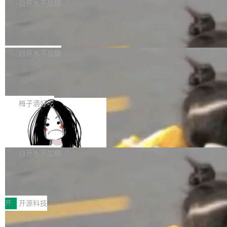
一个回归问题，该问题导致拉取镜像时会拒绝包
e 孵化器项目管理委员会（IPMC）投票中获得
白开水不加糖
pSeek作为与宇树科技具备战略合作关系的企
含绝对 hardlink 目标的镜像（此类镜像由某些镜
全票通过，随后获 Apache 软件基金会董事会批
业，获配股份数量占本次发行数量的2.31%。 除
马斯克 AI 百科项目 Grokipedia 被曝数
像构建工具生成）。moby/moby#53305 修复了
准。今天，Apache 软件基金会正式宣布 Apach
DeepSeek外，腾讯旗下上海启善投资有限公司
月未更新
Docker Engine 29.7.0 中引入的一个回归问
e Fluss 孵化毕业，成为 Apache 顶级项目（TL
埃隆·马斯克推出的AI百科项目 Grokipedia 被曝
获配9...
题，该问题可能导致在旧版 Linux 内核...
P）！这一里程碑不仅标志着 Fluss 迈入新的发
长期停止内容更新，未能实现其作为“AI版维基百
白开水不加糖
展阶段，也将进一步推动流式存储、实时湖仓与
科”替代品的目标。 据 Lawfare 最新调查，自今
AI 数据基础加速融合，为实时数据基础设施的发
Solon I18n：三种解析器，零样板代码
年4月以来，Grokipedia 页面更新功能基本停
展开启新的篇章。
滞，过去三个月内没有任何条目完成更新，用户
如果你在 Spring Boot 里做过国际化，流程大概
提交的编辑请求也长期处于待处理状态。 Groki
是这样的：配 MessageSource 的 Bean、写 R
梅子酒好吃
pedia 于去年底上线，定位为由人工智能生成内
eloadableResourceBundleMessageSource、
容的百科平台，被马斯克视为传统众包百科网站
Apache Doris 4.1 全面增强 Iceberg：
声明 LocaleResolver、注册 LocaleChangeInt
支持 UPDATE、MERGE INTO 与 Iceb
维基百科的替代方案。Lawfare 调查发现，无论
erceptor…五六步之后才能看到第一行翻译文
Apache Doris 4.1 要补齐的，正是缺失的那一
erg V3
热门页面还是低关注度页面，均未出现近期更
本。 Solon 换了个方式。整个 i18n 模块围绕三
半。在已有查询能力的基础上，Doris 进一步支
白开水不加糖
新，相关问题并非局限于特定领域，而是在不同
个解析器、一个注解、一个工具类展开——没有
持了 UPDATE、DELETE、MERGE INTO 等数
主题和访问量页面中普遍存在。 调查人员最初认
XML、没有拦截器注册、没有样板配置。 资源
Testin XAgent：CIO智能测试落地指南
据修改操作、完整的表结构管理与分区演进，以
为，Grokipedia可能只是限...
文件的约定 把文件放到 resources/i18n/ 下： r
及 rewrite_data_files、expire_snapshots 等日
7月30日，TiD2026质量竞争力大会在北京中关
esources/i18n/messages.properties ...
常维护操作，并完整支持 Iceberg V3 格式。
村国家自主创新示范区会议中心开幕。本届大会
开
开源科技
由中关村智联软件服务业质量创新联盟主办，以
让非法状态不可表示：一篇关于 ADT
“智构可信·质创未来——AI原生时代的质量新范