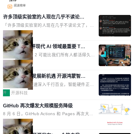
阅读榜单
许多顶级实验室的人现在几乎不读论文
了
「许多顶级实验室的人现在几乎不读论文了，而
且他们认为 ICLR/ICML/NeurIPS 充斥着大量过
局
度宣传和欺诈。」 OpenAI 研究员 Keller Jorda
xAI 前工程师评现代 AI 领域最重要 Top
n 这条推文引发了广泛讨论。他不是在说风凉
3 开源项目
话，他是说出了一个圈内人尽皆知但很少公开捅
Flash Attention 2 可能比我们所有人都活得久。
破的事实。 Jordan 随后补充了一句软化声明：
这句话不是来自某个技术博客，而是出自 Hieu
局
「我不认为这些会议上大部分论文都在过度宣传
Pham 的一条推文。Hieu Pham 是谁？他是 xAI
或造假。问题是，作为读者，如果你筛选出那些
共商智能硬件发展新机遇 开源鸿蒙智能
的早期工程师之一，在 Grok 训练基础设施团队
硬件开发者日杭州站即将举行
看起来最令人兴奋的论文，那它们大部分都是过
工作过。近日他在 X 上发了一条帖子，列出了他
随着万物智联加速深入千行百业，智能硬件正从
度宣传的。」 这才是真正的痛点。不是所有论文
认为现代 AI 领域最重要的三个开源项目。 第一
单点设备迈向智能化、网联化、协同化发展。作
开
开源科技
都有问题，是最吸引眼球的那批论文最有问题。
个名字毫无悬念：Flash Attention 2。 Hieu 的
为面向全场景、跨终端的分布式操作系统，开源
他引用的帖子来自 Mathew Shen，一位 ICLR 2
理由很具体。FA 系列不需要解释，但 FA2 是他
GitHub 再次爆发大规模服务降级
鸿蒙通过统一技术底座和分布式能力，为不同类
026 的读者：「看了篇 ...
认为最重要的一个——复杂度恰到好处，刚好能
型智能设备的开发、连接与互联提供关键支撑，
8 月 6 日，GitHub Actions 和 Pages 再次大规
驱动你去学 CuTe，但还没被那些"邪恶的" Hopp
也为产业链企业探索产品创新与商业增长打开新
模服务降级，Actions 完全不可用超过 5 小时，
局
er++ 优化所淹没，足够容易修改和适配。 更关
的空间。 8月14日，开源鸿蒙智能硬件开发者日
webhook 停发，连自托管 runner 也因调度层故
键的是 FA2 的持久性...