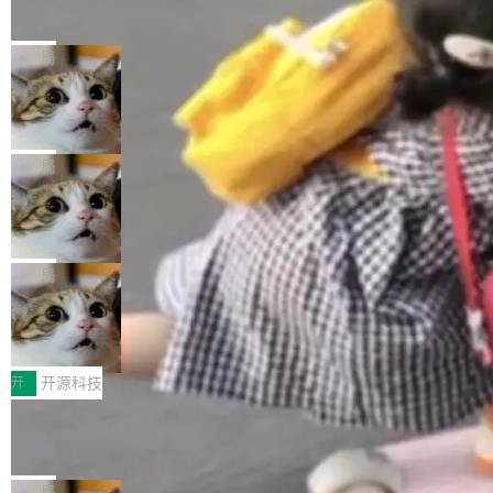
的帖子在 Reddit 火了
式”为主题，直面AI从实验室走向规模化产业落地
有一种东西，一旦用过就回不去了。Alex Fedos
的核心质量命题。会上，《2026智能研发生产力
eev 管它叫"软件设计的基石"。 他说的东西不新
局
工具选型手册》发布，Testin云测的Testin XAge
鲜——代数数据类型（ADT），尤其是和类型
nt智能测试系统入选AI测试领域代表产品。对CI
Cloudflare 开源内部企业 AI 平台 Clou
（sum type）。但他说清楚了一件事：这不是类
dflare OS
O而言，这提示了一个转变：AI测试正在从效率
型系统的学术体操，是日常编码的思维方式。 文
Cloudflare 发布了一个开源项目 Cloudflare O
工具升级为企业的质量基础设施。 CIO面对的新
章从一个简单的例子切入。一个网站的深色主题
S。如果你只看官方博客，你会觉得这是又一
局
现实 过去两年，CIO们的焦虑清单上多了两项：
设置，如果用布尔值 + 可空字段来表示——bool
个"AI 知识库 + 聊天机器人"——每个大厂都在
一是如何让大模型和智能体应用安全地从PoC走
ean 表示是否可切换，nullable 的默认模式、浅
Deno 团队开源 Celld，可自托管的分
做，没什么新鲜的。 但 Kenton Varda 在 Twitte
向生产，二是如何让测试团队跟得上AI应用...
布式 Durable Objects
色方案、深色方案——会产生大量无意义的组
r 上把事情说清楚了： 今天我们发布了 Cloudfla
Ryan Dahl 领导的 Deno 团队推出了最新开源项
合。方案缺了、配置冲突了、全 null 了。要知道
re OS，一个带连接器的聊天机器人，跟其他所
目 Celld，一个能在自己机器上运行 Cloudflare
局
哪些组合有效，作者说，你得靠"文档、校验、或
有科技公司做的一样。只不过，实际上它不一
Workers 和 Durable Objects 的守护进程。 设
者部落知识"。 换个写法。Rust 的 enum，两个
鲁大师7月新机性能/流畅/AI榜：vivo夺
样。这是 Sandstorm.io 的重制版，我十年前的
计思路很直接：每个对象是一个独立的 SQLite
变体：Switchable...
性能、流畅双第一，三星Galaxy Z系列
那个创业公司。不同的是，这次它构建在 Cloudf
数据库，按名称寻址，复制到你自己的 S3 兼容
2026年7月的手机市场，由于存储等硬件成本暴
新折叠缺席
lare Workers 上——我花了九年时间搭建的平台
存储库里。节点之间只通过这个存储库协调——
增，手机厂商的日子也不好过啊，新机速度明显
开
开源科技
——并且深度集成了 AI。这基本上是我十年秘密
没有控制平面，没有共识协议。每个对象自带一
放缓，因此硝烟味淡了许多。新机参数规格除开
计划的顶峰。 十年前，Ken...
Zed 推出 DeltaDB，一个记录 commit
个小型数据库，应用天然按分片构建，单个数据
高价的三星折叠（三星Galaxy Z Fold8 Ultra / Z
之间所有操作的版本控制系统
库的竞争和爆炸半径问题在设计层面就被消除
Fold8 / Z Flip8）外，其余要么是中低端机器，
Zed 编辑器团队发布了新项目——DeltaDB，一
了。 闲置的 cell 会休眠到几乎不占资源。当 cel
例如iQOO Z11i、REDMI Note 17、REDMI No
个在 git commit 之间记录每一次编辑操作的版
局