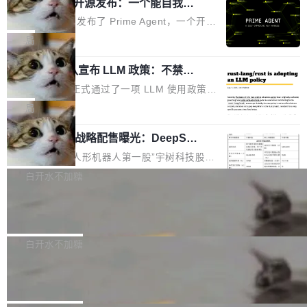
（OHDD：OpenHarmony Hardware Develope
Prime Agent 开源发布：一个能自我改
障无法工作。Pages、Copilot code review、C
进的编程 Agent，ARC-AGI 3 超越人类
r Day）将在杭州启航。活动面向智能硬件产业
opilot coding agent 全部受影响。从检测到完全
Prime Intellect 发布了 Prime Agent，一个开源
专家基线
链企业和开发者，邀请行业专家与资深技术顾
恢复，大约 12 小时。 这是 2026 年 8 月的第六
的编程 Agent Harness，核心设计围绕两个抽
局
问，围绕开源鸿蒙技术能力、设备适配、芯片适
起事故，其中四起与 AI/Copilot 服务相关。 Git
象：Recursive Language Model（RLM）和 C
配、功耗与稳定性调优、兼容性测评及统一互联
Hub 员工 kdaigle 在 HN 讨论中贴出了一组数
Rust 项目团队宣布 LLM 政策：不禁
ontinual Harness。在 ARC-AGI 3 基准测试
等内容展开系统讲解和实战交流，帮助企业进一
止，但你要承认哪些代码不是你写的
据：2025 年全年 10 亿次 commit。现在，每周
上，Prime Agent + Opus 5 的组合达到了 95.
Rust 语言项目正式通过了一项 LLM 使用政策，
步了解开源鸿蒙在智能...
2.75 亿次，全年预计 140 亿次。GitHub...
5% RHAE Best@1，超过了 ARC 报告的人类专
覆盖 rust-lang/rust 单一仓库的代码贡献。这不
局
家基线 95.4%。 不是又一个 coding agent 包装
是项目级别的官方立场，目前由五个团队采纳，
器 Prime Agent 的架构和市面上大多数 coding
宇树科技 IPO 战略配售曝光：DeepSe
但它可能是主流开源项目中关于 AI 辅助贡献最
ek 获配 93.3 万股，锁定 36 个月
agent 有本质区别。大多数 agent harness 的设
细致的一份规则。 政策的核心只有一句话：LLM
8月6日晚间，“人形机器人第一股”宇树科技股份
计是基于早期模型的能力—...
可以用来分析、提炼、审阅、建议，但不能用来
有限公司披露IPO发行价格及战略配售结果，杭
白开水不加糖
创作。 具体来说，LLM 生成的代码可以提交，
州深度求索人工智能基础技术研究有限公司（De
但必须满足五个条件：预先安排、非关键、高质
Docker 29.7.2 发布
epSeek）获配93.3399万股，按150.8元/股发行
量、充分测试、充分审查，并且必须披露。LLM
价格计算，认购金额约1.41亿元，股份锁定期为
Docker 29.7.2 现已发布，具体更新内容如下：
不得生成涉及安全性的关键变更，除非作者本身
36个月。 公告显示，本次宇树科技战略配售对
Bug fixes and enhancements 修复多次传递同
白开水不加糖
就是领域专家。即使如此，政策也"强烈不建
象主要包括长期投资机构、与公司业务具有战略
一环境变量时，docker service create和docker
议"这么做。 对于不披露的情况，审核者可以直
Apache Fluss 毕业成为顶级项目
合作关系或长期合作愿景的大型企业、科创板保
service update会发生 panic 的问题。docker/cl
接关闭 PR，无需解释。 政策作者 Jynn Ne...
荐人跟投子公司，以及公司高级管理人员和核心
i#7145 修复了 Docker Engine 29.7.0 中引入的
今年 7 月，Apache Fluss 的毕业提案在 Apach
员工参与设立的专项资产管理计划。其中，Dee