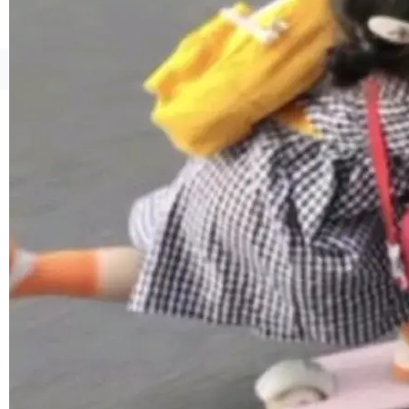
境、兼容场景、一键直出”。 Hy ASR 3.0 previe
w 不要求标准普通话，方言识别覆盖粤语、吴语
等 10 大方言片区和 20 余个二级小片区。在开
©OSCHINA(OSChina.NET)
京ICP备2025119063号
源评测集中，Hy ASR 3.0 preview 在多语种的
WER（...