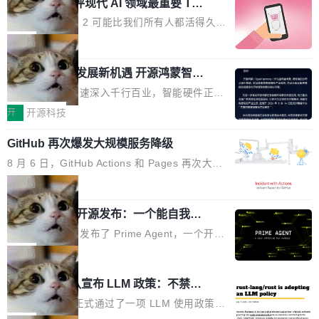
业化营销服务的需求从未如此迫切。 但市场扩容
xAI 前工程师评现代 AI 领域最重要 Top
n 这条推文引发了广泛讨论。他不是在说风凉
巧机身有效提升市面主流标准A...
3 开源项目
的同时,服务商的竞争逻辑正在改变。2026年Top
话，他是说出了一个圈内人尽皆知但很少公开捅
Flash Attention 2 可能比我们所有人都活得久。
Agency年度合辑的观察指出,“产品”这个离消费
破的事实。 Jordan 随后补充了一句软化声明：
这句话不是来自某个技术博客，而是出自 Hieu
局
者最近的载体,在整个品牌营销层面的权重显著变
「我不认为这些会议上大部分论文都在过度宣传
Pham 的一条推文。Hieu Pham 是谁？他是 xAI
高了。全域营销服务商的竞争正在从规模转向深
或造假。问题是，作为读者，如果你筛选出那些
共商智能硬件发展新机遇 开源鸿蒙智能
的早期工程师之一，在 Grok 训练基础设施团队
度,案例厚度、全域覆盖、多线协同...
硬件开发者日杭州站即将举行
看起来最令人兴奋的论文，那它们大部分都是过
工作过。近日他在 X 上发了一条帖子，列出了他
随着万物智联加速深入千行百业，智能硬件正从
度宣传的。」 这才是真正的痛点。不是所有论文
认为现代 AI 领域最重要的三个开源项目。 第一
单点设备迈向智能化、网联化、协同化发展。作
开
开源科技
都有问题，是最吸引眼球的那批论文最有问题。
个名字毫无悬念：Flash Attention 2。 Hieu 的
为面向全场景、跨终端的分布式操作系统，开源
他引用的帖子来自 Mathew Shen，一位 ICLR 2
理由很具体。FA 系列不需要解释，但 FA2 是他
GitHub 再次爆发大规模服务降级
鸿蒙通过统一技术底座和分布式能力，为不同类
026 的读者：「看了篇 ...
认为最重要的一个——复杂度恰到好处，刚好能
型智能设备的开发、连接与互联提供关键支撑，
8 月 6 日，GitHub Actions 和 Pages 再次大规
驱动你去学 CuTe，但还没被那些"邪恶的" Hopp
也为产业链企业探索产品创新与商业增长打开新
模服务降级，Actions 完全不可用超过 5 小时，
局
er++ 优化所淹没，足够容易修改和适配。 更关
的空间。 8月14日，开源鸿蒙智能硬件开发者日
webhook 停发，连自托管 runner 也因调度层故
键的是 FA2 的持久性...
（OHDD：OpenHarmony Hardware Develope
Prime Agent 开源发布：一个能自我改
障无法工作。Pages、Copilot code review、C
进的编程 Agent，ARC-AGI 3 超越人类
r Day）将在杭州启航。活动面向智能硬件产业
opilot coding agent 全部受影响。从检测到完全
Prime Intellect 发布了 Prime Agent，一个开源
专家基线
链企业和开发者，邀请行业专家与资深技术顾
恢复，大约 12 小时。 这是 2026 年 8 月的第六
的编程 Agent Harness，核心设计围绕两个抽
局
问，围绕开源鸿蒙技术能力、设备适配、芯片适
起事故，其中四起与 AI/Copilot 服务相关。 Git
象：Recursive Language Model（RLM）和 C
配、功耗与稳定性调优、兼容性测评及统一互联
Rust 项目团队宣布 LLM 政策：不禁
Hub 员工 kdaigle 在 HN 讨论中贴出了一组数
ontinual Harness。在 ARC-AGI 3 基准测试
等内容展开系统讲解和实战交流，帮助企业进一
止，但你要承认哪些代码不是你写的
据：2025 年全年 10 亿次 commit。现在，每周
上，Prime Agent + Opus 5 的组合达到了 95.
Rust 语言项目正式通过了一项 LLM 使用政策，
步了解开源鸿蒙在智能...
2.75 亿次，全年预计 140 亿次。GitHub...