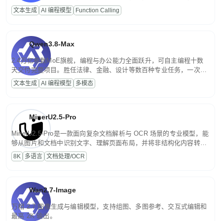
高并发、轻量化任务，适合日常对话、内容创作、基础 RAG、批量
文本生成
AI 编程模型
Function Calling
文案处理等普惠刚需场景。
Qwen3.8-Max
2.4万亿参数MoE旗舰，编程与办公能力全面跃升，可自主编程十数
天交付完整项目。胜任法律、金融、设计等数百种专业任务，一次对
话端到端交付生产级成果。原生视觉理解贯穿规划、执行与验证全流
文本生成
AI 编程模型
多模态
程，支持超长文档与长视频的深度语义解析。长程任务中自主规划与
闭环迭代，持续进化。
MinerU2.5-Pro
MinerU2.5-Pro是一款面向复杂文档解析与 OCR 场景的专业模型，能
够从图片和文档中识别文字、理解页面布局，并将非结构化内容转换
为便于存储、检索和二次处理的结构化结果。
8K
多语言
文档处理/OCR
Wan2.7-Image
万相 2.7 图像生成与编辑模型，支持组图、多图参考、交互式编辑和
最高 2K 输出。