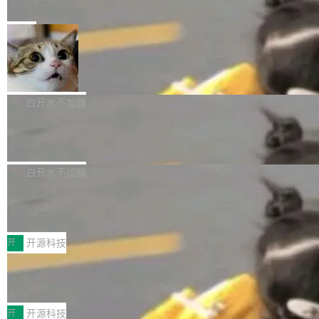
e” 和 Muse Spark 1.2 模型
mmit 之间的空隙里丢失了。 DeltaDB 要做的就
金额高达158.3亿美元，这一单项投入已经逼近
Meta 今天发布了两款 AI 产品：Muse Code，
是把这段空隙补上。 回退到任何一次编辑：Delt
微软同期总资本开支的四成。 与亚马逊、Alpha
一个在终端里运行的编程 agent；Muse Spark
局
aDB 捕获 commit 之间的每一次操作，...
bet、微软以及 Meta 等传统科技巨头相比，Spa
1.2，驱动这个 agent 的新模型。一句话概括：
ceXAI的资金消耗速度尤为引人瞩目。然而，支
美团开源 LoHoSearch，用知识图谱校
你可以用 curl -fsSL https://dev.meta.ai/install.
准 AI 能力认知
撑庞大支出的资金来源却呈现出截然不同的面
sh | bash 安装一个能在大项目里自动规划、写
机器出题的前提，是让机器拥有全局视野。整个
貌。数据显示，微软和 Meta 主要依托充沛的经
代码、验证结果的 AI 终端工具。 据介绍，Muse
构建流程可以分为四个环节：建图 → 控制难度
白开水不加糖
营现金流来覆盖资本开支，其资本支出覆盖率分
Code 是 Meta 的编程 agent 产品。它和市场上
→ 质量把关 → 数据概览。
别达到155% 和106%;而SpaceXAI的经营现金
腾讯开源 UCL-MPComm 通信库
已有的终端编程 agent 在设计理念上有几个明显
流仅能覆盖资本开支的12...
的差异点。 异步后台 agent：Muse Code 有一
腾讯网平团队宣布开源了 UCL-MPComm 通信
个主 agent 循环，外加一组后台 agent。这些后
库，并将作为transport接入Mooncake TENT。
白开水不加糖
台 agent...
该通信库针对AI Memory池化场景的数据传输需
CoStrict入选工信部2025人工智能应用
求进行了深度优化，能够实现数据中心内大规模
典型案例
计算节点间多种内存类型的高性能通信。 UCL-
近日，工信部科技司公示《2025人工智能应用典
MPComm将作为一种传输引擎接入Mooncake T
型案例入选名单》，深信服“面向企业研发场景的
开
开源科技
ENT，实现零拷贝传输性能提升30%、非零拷贝
开源 AI 编程平台 CoStrict 应用”凭借卓越的技术
传输性能最高提升5倍。UCL-MPComm底层基
深信服AI算力网关入选工信部人工智能
创新与落地成效成功入选。 全链路私有化部署，
应用典型案例！
于自研UCL-Engine通信引擎，后续腾讯网平将
助力企业AI研发安全落地 当前，越来越多企业已
前不久，工业和信息化部正式发布《2025年人工
持续开源更多基于UCL-Engine的高性能通信组
经开始引入 AI Coding 工具，通过调用公有云模
智能应用典型案例名单》，集中展示人工智能在
开
开源科技