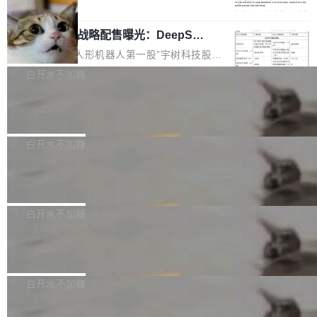
5% RHAE Best@1，超过了 ARC 报告的人类专
覆盖 rust-lang/rust 单一仓库的代码贡献。这不
局
家基线 95.4%。 不是又一个 coding agent 包装
是项目级别的官方立场，目前由五个团队采纳，
宇树科技 IPO 战略配售曝光：DeepSe
器 Prime Agent 的架构和市面上大多数 coding
但它可能是主流开源项目中关于 AI 辅助贡献最
ek 获配 93.3 万股，锁定 36 个月
agent 有本质区别。大多数 agent harness 的设
细致的一份规则。 政策的核心只有一句话：LLM
8月6日晚间，“人形机器人第一股”宇树科技股份
计是基于早期模型的能力—...
可以用来分析、提炼、审阅、建议，但不能用来
有限公司披露IPO发行价格及战略配售结果，杭
白开水不加糖
创作。 具体来说，LLM 生成的代码可以提交，
州深度求索人工智能基础技术研究有限公司（De
但必须满足五个条件：预先安排、非关键、高质
Docker 29.7.2 发布
epSeek）获配93.3399万股，按150.8元/股发行
量、充分测试、充分审查，并且必须披露。LLM
价格计算，认购金额约1.41亿元，股份锁定期为
Docker 29.7.2 现已发布，具体更新内容如下：
不得生成涉及安全性的关键变更，除非作者本身
36个月。 公告显示，本次宇树科技战略配售对
Bug fixes and enhancements 修复多次传递同
白开水不加糖
就是领域专家。即使如此，政策也"强烈不建
象主要包括长期投资机构、与公司业务具有战略
一环境变量时，docker service create和docker
议"这么做。 对于不披露的情况，审核者可以直
合作关系或长期合作愿景的大型企业、科创板保
Apache Fluss 毕业成为顶级项目
service update会发生 panic 的问题。docker/cl
接关闭 PR，无需解释。 政策作者 Jynn Ne...
荐人跟投子公司，以及公司高级管理人员和核心
i#7145 修复了 Docker Engine 29.7.0 中引入的
今年 7 月，Apache Fluss 的毕业提案在 Apach
员工参与设立的专项资产管理计划。其中，Dee
一个回归问题，该问题导致拉取镜像时会拒绝包
e 孵化器项目管理委员会（IPMC）投票中获得
白开水不加糖
pSeek作为与宇树科技具备战略合作关系的企
含绝对 hardlink 目标的镜像（此类镜像由某些镜
全票通过，随后获 Apache 软件基金会董事会批
业，获配股份数量占本次发行数量的2.31%。 除
像构建工具生成）。moby/moby#53305 修复了
马斯克 AI 百科项目 Grokipedia 被曝数
准。今天，Apache 软件基金会正式宣布 Apach
DeepSeek外，腾讯旗下上海启善投资有限公司
月未更新
Docker Engine 29.7.0 中引入的一个回归问
e Fluss 孵化毕业，成为 Apache 顶级项目（TL
埃隆·马斯克推出的AI百科项目 Grokipedia 被曝
获配9...
题，该问题可能导致在旧版 Linux 内核...
P）！这一里程碑不仅标志着 Fluss 迈入新的发
长期停止内容更新，未能实现其作为“AI版维基百
白开水不加糖
展阶段，也将进一步推动流式存储、实时湖仓与
科”替代品的目标。 据 Lawfare 最新调查，自今
AI 数据基础加速融合，为实时数据基础设施的发
Solon I18n：三种解析器，零样板代码
年4月以来，Grokipedia 页面更新功能基本停