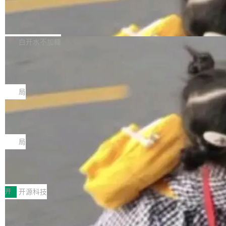
通过拉取过去一年内（从 PG 18 Beta1 时间点
和休闲娱乐竞争时间。" 这是 libexpat 维护者 S
的图像元素不在同一个子树中，则它们将不再关
至今）的所有 commit，同样交由 AI 分析提炼。
Firefox 153.0.3 发布
ebastian Pipping 写在博客里的话。8 月 4 日，
联 加...
经过人工复核，准确度令人满意。这一方法也为
他宣布了一个新消息：从 2026 年 8 月 1 日起，
Firefox 153.0.3 现已发布，具体更新内容如
社区爱好者提供了高效跟踪新版本的思路。
他可以全职维护 libexpat 了，最长 6 个月。发
下： New Smart Window 包含多项增强功能：
白开水不加糖
工资的是慕尼黑市政府。 libexpat 是一个 C99
<ul> <li>现在建议列表会显示更多结果，方便用
编写的流式 XML 解析器，MIT 许可证。和 libx
Cloudflare Computer 开源：你的 Age
户查找历史记录和切换到已打开的标签页。（<a
nt 需要一台电脑，而不是一个容器
ml2 一样，它是世界上使用最广泛的 XML 解析
href="https://bugzilla.mozilla.org/show_bug.c
Cloudflare 开源了名为 @cloudflare/computer
库之一。你的操作系统、浏览器、无数的基础设
gi?id=2019042">Bug&nbsp;2019042</a>）</l
的 npm 包。项目的核心论点是：容器不适合 Ag
局
施软件，很可能都在用它。而过去十年，维护它
i> <li>现在，助手可以直接使用 Exa 的网络搜索
ent 计算。真正适合的，是 Isolate。 Cloudflare
的人一直在用业余...
结果回答问题，而无需将问题转交给搜索引擎。
OpenAI 公开邮件和聊天记录回应苹果
工程师在这件事上没什么可谦虚的——他们用 W
诉讼，称“Apple is getting this wron
（<a href="https://bugzilla.mozilla.org/show_
orkers 跑了十年 Isolate。用 CEO Matthew Pri
上个月，苹果一纸诉状把 OpenAI 告上法庭，指
g”
bug.cgi?id=204...
nce 的话说：「我们一生都在用 Isolate 运行代
控其挖角苹果前员工并窃取商业秘密。苹果的诉
局
码，而 AI Agent 不需要容器，它们需要的是 Iso
状把 OpenAI 描述成一个系统性地从前东家挖
late。」 容器为什么不合适 容器的问题在于启动
HUAWEI MatePad Edge上架WorkBu
人、套取机密信息的对手。 OpenAI 没发律师
ddy鸿蒙PC版，说话就能干活的AI办公
和销毁都太重了。一个 Agent 要执行的任务可能
函，也没选择庭外沉默。它在官网贴了一篇博
全能AI工作台WorkBuddy鸿蒙PC版上架HUAWE
搭子
只需要几毫秒的 CPU 时间，但容器从冷启动到
文，标题只有六个字：Apple is getting this wro
I MatePad Edge应用市场，直接下载即可使
开
开源科技
就绪要花数秒。如果未来有十...
ng。 然后，它把邮件往来和 iMessage 聊天记
用，与鸿蒙电脑上的体验一致。值得一提的是，
录全贴了出来。 他发错人了 苹果外部律师 Gabr
FFmpeg 9.0 发布：代号“Lei”，以此纪
这是目前市面上唯一支持平板接入WorkBuddy P
念中国开发者雷霄骅
iel Gross 来自 Weil 律所，2 月 23 日下午 5:53