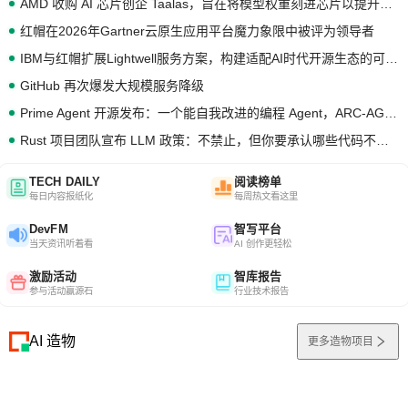
AMD 收购 AI 芯片创企 Taalas，旨在将模型权重刻进芯片以提升推理性能
红帽在2026年Gartner云原生应用平台魔力象限中被评为领导者
IBM与红帽扩展Lightwell服务方案，构建适配AI时代开源生态的可信基础设施
GitHub 再次爆发大规模服务降级
Prime Agent 开源发布：一个能自我改进的编程 Agent，ARC-AGI 3 超越人类专家基线
Rust 项目团队宣布 LLM 政策：不禁止，但你要承认哪些代码不是你写的
TECH DAILY
阅读榜单
每日内容报纸化
每周热文看这里
DevFM
智写平台
当天资讯听着看
AI 创作更轻松
激励活动
智库报告
参与活动赢源石
行业技术报告
AI 造物
更多造物项目