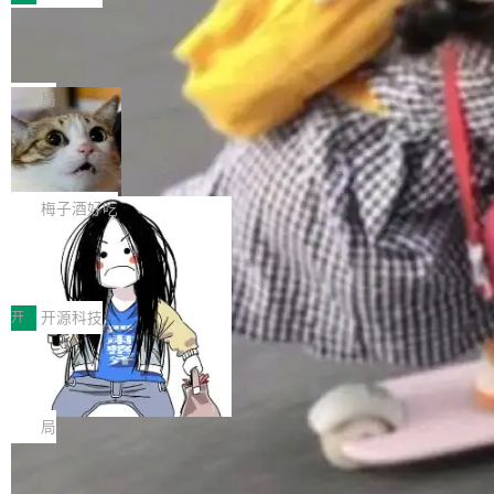
件。 腾讯网平团队在UCL-MPComm中实现了一
型或企业内部部署模型提升研发效率。但随着 AI
各领域的应用成果，覆盖技术底座、行业赋能、
个独立于业务线程的全局通信引擎（Engine），
Coding 从个人辅助工具逐步走向团队级、组织
Jeff Dean 离开 Google：一个时代的结
产品应用、支撑保障、专题等五大方向。深信服
并实...
束，一个实验室的开始
级应用，企业在规模化落地过程中，对安全性、
AI算力网关（AI创新平台）成功入选！ 随着各行
Google 员工编号 20。MapReduce 作者之一。
可控性和代码质量提出了更高要求。 首先是数据
各业的Agent走向规模化建设，算力构成形态逐
Bigtable 作者之一。TensorFlow 的作者之一。
局
安全与合规要求。对于大多数普通研发场景，公
渐丰富，用户关注的重点也在发生变化：不只是
Gemini 的架构师。Google 首席科学家。 Jeff D
有云模型能够满足快速试用和效率提升的需求。
让AI用起来，还要进一步看清混合算力时代下，
🔥 SolonCode v2026.8.4 发布：界面
ean 在 Google 工作了 27 年后，宣布离职。 他
但对于金融、能源、医疗等对数据安全要求较...
字体可调、22 种语言、记忆搜索增强
Token花在哪里、算力是否被充分利用，以及持
不是一个人走。一同离开的还有 Sanjay Ghema
打开终端就能上岗的全中文编码智能体，这一轮
续增长的AI成本该如何优化。 深信服AI算力网关
wat（Google 员工编号 23，Jeff Dean 二十多
把「看得清、用母语、记得住」三件事一次补
梅子酒好吃
正是围绕这些实际问题，从Token治理和成本治
年的编程搭档，MapReduce 和 Bigtable 的共同
齐。 SolonCode 是什么 SolonCode 是杭州无
理两个方面，让用户的每一份算力都看得清、管
作者）、Quoc Le（Google 大脑核心成员，Se
让“代码语义理解”深度释放AI Coding
耳科技研发的企业级终端编码智能体——一位全
得住、用得稳、省得下、更安全！ 一、从现在开
价值潜能：华为云码道（CodeArts）
q2Seq 和 DocAI 的共同发明人）以及 Oriol Vin
中文驱动的数字员工，自主理解需求、规划步
一、代码仓深度理解技术的作用与价值 在软件工
始，Token使用一目...
代码仓技术解析
yals（Gemini 联合负责人，AlphaSta...
骤、编写代码。不挑模型、不挑平台，curl 一行
程实践中，代码仓是企业核心知识资产的主要载
开
开源科技
装完即用。 开源地址：Gitee · GitCode · GitHu
体。企业级代码仓库通常包含数十万乃至数百万
b 安装 支持 Java 8+（8~26）、macOS / Linu
一条“删库”命令跑 17 小时，算法工程
个文件，其规模远超单次模型调用可承载的上下
师删光 89TB 数据只为干私活
x / Windows / Harmony PC。 # macOS / Linu
文窗口。随着项目规模的持续扩张与代码历史的
最高人民检察院8月4日公布了一起案件：北京一
x / Harmony PC curl -fsSL https://solon.noea
不断累积，代码仓中的模块关系、接口契约、业
名90后算法工程师王某，为了给自己接的私活腾
局
r.org/solon...
务逻辑等关键信息往往分散于数十乃至数百个文
服务器空间，删光了公司AI游戏部门的全部核心
件之中，形成高度复杂的知识关联网络。传统的
Cloudflare 分享推理优化实践：KV ca
数据。 王某2024年1月入职东城区某科技公司AI