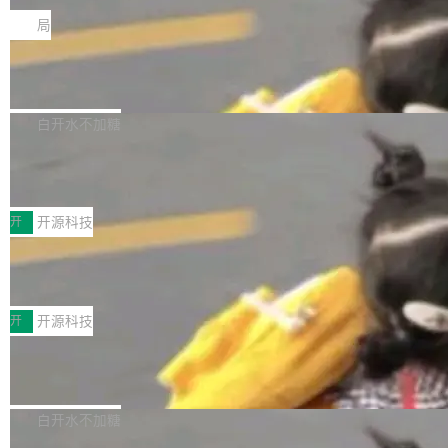
一在人才争夺战中失血的公司。六月，Google
er HE-AAC 960 解码 (DAB+) transpose_cuda
Code 在 X 上发帖：「DeepSeek Flash did 8T
局
连失两员大将：Noam Shazeer 去了 Op...
filter 添加 AMF Frame Rate Converter (vf_frc
tokens on August 1st. 5T of free usage + 3T
_amf) filter SMPTE 2094-50 元数据支持和直
NetBSD 11.0 正式发布
on OpenCode Go.」79.8 万次浏览，连带着 #
通 ProRes RAW VideoToolbox 硬件加速器 AP
DeepSeek一天消耗了8万亿# 上了微博热搜——
NetBSD 11.0 现已正式发布，这是 NetBSD 操
V ...
注意这是 OpenCode 一家的消耗。 OpenCode
作系统的第十八个主要版本。 自 NetBSD 10.1
白开水不加糖
是 Anomaly 出品的 AI 编程工具，套餐 10 美元/
以来的变化 更新亮点： 新增对 RISC-V 处理器
月。用户交了 10 美元，就能用 DeepSeek Flas
2026 ChinaJoy鸿蒙游戏增长臻享会举
架构的支持。NetBSD 11.0 是首个支持 64 位 R
办，鲸鸿动能系统呈现游戏行业解决方
h 随便写代码，按网友说法：「怎么使劲用也用
ISC-V 平台的稳定版本，涵盖一系列基于 StarFi
8月1日，2026 ChinaJoy期间，鸿蒙游戏增长臻
案
不完。」5T 来自免费额度，3T 来自 Go...
ve JH71XX 的设备，例如 VisionFive 2、PINE
享会在上海举办。鸿蒙生态的全场景智慧营销平
开
开源科技
64 STAR64，以及 QEMU。 增强了对 POSIX.1
台鲸鸿动能协同华为游戏中心，面向游戏行业开
-2024 和 C23 编程接口标准的兼容性。 compat
技嘉X3D系列再添新成员 B850 AORU
发者及生态伙伴，系统呈现了平台在游戏领域的
S ELITE X3D主板强化性能体验
_linux(8) 增强了对 Linux 系统调用的支持，包
完整能力版图——从IAP高价值用户的全周期经
面向AMD Ryzen X3D处理器玩家，技嘉X3D系
括 epoll（围绕 kqueue 实现）、POSIX 消息队
营、到IAA游戏的“买变一体”正循环、再到联运与
列主板阵容迎来新成员——B850 AORUS ELITE
开
开源科技
列、...
广告协同的全链路经营闭环，以及面向全球市场
X3D。作为面向主流高性能平台打造的全新主板
的出海增长布局。 华为终端云业务商业化销售负
Zadig v5.0 发布：AI 发布专员与 AI 审
产品，B850 AORUS ELITE X3D延续技嘉在X3
查专员上线
责人在开场致辞中表示，游戏开发者的核心诉求
D平台优化上的技术积累，旨在为游戏玩家带来
我们团队这几天最大的卡点不是 AI 写得不够
已不再是“多一个投放渠道”，而是一套能够持续
更稳定、更高效的装机选择。 B850 AORUS ELI
好，是 AI 写得太好了。 好到审查排期从两天的
白开水不加糖
驱动增长的体系。截至目前，搭载HarmonyOS
TE X3D基于AMD AM5平台打造，支持AMD Ry
活儿拖成了五天。PR 一堆起来没人敢合，发布