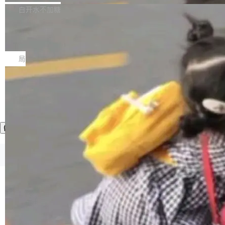
正，才能成为机器能理解的高质量数据。医学影
理工具。它可以查看，转换，编辑和分类所有主
白开水不加糖
像AI落地最昂贵的环节，不是算法，是专业医生
流格式的电子书。Calibre 是个跨平台软件，可
的时间。 张医生是某三甲医院放射科副主任医
SwiftUI 问世七年了，为什么开发者还
以在 Linux、Windows 和 macOS 上运行。 Cal
师，牵头一项腹部肌肉影像课题。他需要在数百
在骂它？
ibre 9.12 现已正式发布，此次更新内容如下：
Yakov Manshin 发了一期长达 40 分钟的 YouT
张CT影像上完成像素级精细分割，让系统"...
新功能 macOS：在 Connect/Share 按钮中添加
ube 视频，标题是"SwiftUI 七年后：一个平庸的
局
通过 AirDop 共享书籍的功能 Content server：
故事"。视频核心观点很简单：SwiftUI 发布七年
支持可向服务器后端添加新端点的插件 Edit boo
了，仍然像一个永久公测版。 Manshin 从数据
k：Compress images：添加将 GIF 图像转换为
流、布局系统、API 稳定性、性能、跨平台五个
加载更多
JPEG/WebP 的选项 ToC Editor：添加一个按
维度逐一批判了 SwiftUI。最让人印象深刻的一
钮，用于对目录中的条目进...
个论据是：苹果官方的 SwiftUI 教程项目 Land
marks，用最新 Xcode 在最新 macOS 上构建
运行，出来的效果是坏的——侧边栏按钮大小不
一，界面错位。他说这个问题"两年前就发现了，
©OSCHINA(OSChina.NET)
京ICP备2025119063号
至今没变"。 数据流方面，Manshin 指出 SwiftU
I 的属性包装器演进史...