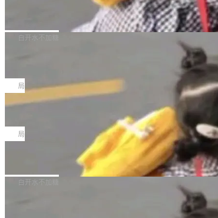
型。谁在开源赛道上领先，...
简单：开发者工具必须开源。 理由不是传统的自
商汤 SenseNova U1.5-Lite-Preview
i）在 X 上发帖： 「如果你是 Agent Harness 相
开源
由软件情怀，而是一个跟 AI agent 直接相关的
关开源项目的开发者，希望参加 DeepSeek Har
商汤科技宣布面向社区开源轻量级统一多模态模
技术判断。 两行 prompt 就能个性化任何软件 C
ness 的内测，可以回复或私信联系我。请附上
型的预览版本 SenseNova U1.5-Lite-Preview。
白开水不加糖
rawshaw 给出了两个 prompt。 第一个： "下载
GitHub id 以及开源代表作。」 DeepSeek 曾在
公告称，SenseNova U1.5-Lite-Preview并非简
某个软件的源码，在本地构建。修改 agent ...
官方招聘信息中写过一条简洁有力的公式：Mod
Ubuntu 将核心系统包从 deb 转成了 s
单的模型规模升级，而是基于 SenseNova U1
nap
el + Harness = Agent。模型负责理解和推理，
的一次系统性迭代，不仅在同一架构中贯通视觉
Ubuntu 正在把又一个核心系统包从 deb 转为 s
Harness 负责把能力落到真实环境中——调用工
理解、推理、生成与编辑，还仅以 8B-MoT 的轻
nap。这次是 hwctl——一个用来检查 Ubuntu
局
具、读写文件、管理上下文、处理错误、完成闭
量大小，将能力推进到4K、更精细的真实质感、
硬件认证状态的命令行工具。 Canonical 工程师
环。崔添翼招人的标...
更复杂的视觉控制和可持续迭代编辑。 相比 U
Dario Amodei 担心新人来 Anthropic
Alan Griffiths 在邮件列表中说得很直白：「hwc
只为金钱，不为使命
1，U1.5-Lite-Preview 在以下方向上带来了显著
tl 是一个 Ubuntu 专有的包，它和它的依赖项都
顶级 AI 研究员在两家公司之间来回跳，中间只
提升： 原生支持4K图像生成； 更精细的局部纹
是 Ubuntu 专有的，不会用在其他发行版上。」
隔了几天。 Lilian Weng 上周刚宣布因健康原因
局
理、细节与真实世界质感； 更准确的中英文文字
所以 deb 版本的受众实际上为零。既然只有 Ub
离开 Thinking Machines Lab，说自己作为联合
生成与复杂版式组织； 更稳定的图...
untu 用户在用，那用 snap 打包就没什么可纠结
FFmpeg 9.0 发布
创始人的角色「太累了」。几天后，The Inform
的。 从 deb 到 snap 的迁移路径 hwctl 是 rust-
ation 就曝出她将重回 OpenAI，负责递归自我
FFmpeg 9.0 现已发布，包含多项改进。官方更
hwlib 硬件 API 库的一部分，命令行工具负责查
改进方向的研究。她是 Thinking Machines 过
新日志列出的 9.0 版本主要更新内容如下： 扩
白开水不加糖
询 Ubuntu 的硬件认证数据库。...
去一年内第四个离开的联合创始人。 这家由前
展 AMF 色彩转换器 (vf_vpp_amf) 的 HDR 功能
OpenAI CTO Mira Murati 创立的公司，连创始
DeepSeek V4 Flash 单日消耗 8 万亿 t
MP4 muxer 中支持 LCEVC 音轨复用 Playdate
okens 登顶热搜
团队都留不住。 但 Thinking Machines 不是唯
视频编码器和多路复用器 添加 v360_vulkan filt
8 万亿 tokens。一天。一家公司的消耗。 Open