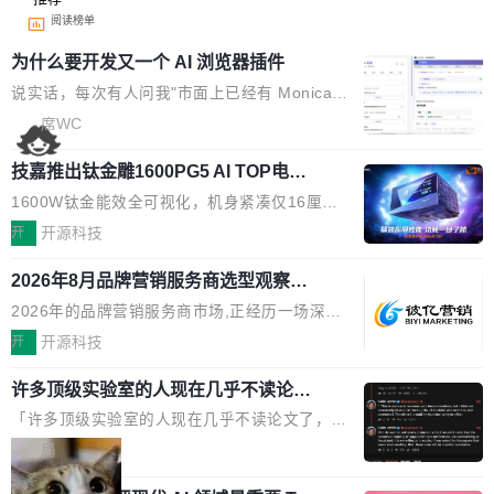
阅读榜单
为什么要开发又一个 AI 浏览器插件
说实话，每次有人问我"市面上已经有 Monica、
Sider、Copilot for Chrome 这些 AI 浏览器插件
席WC
了，你为什么还要再做一个"，我都觉得这个问题
技嘉推出钛金雕1600PG5 AI TOP电
问得好。 因为我自己也是从用户变成开发者的。
源：为发烧级主机与本地AI算力打造旗
现有产品的天花板 我用过不少 AI 浏览器插件。
1600W钛金能效全可视化，机身紧凑仅16厘米
舰供电方案
刚开始觉得都挺好——选中一段文字，弹出解
继2026台北电脑展首度亮相后，技嘉科技近日正
开
开源科技
释；写邮件时帮你润色；看英文网页给你翻译摘
式发布钛金雕1600PG5 AI TOP电源。这款高端
要。但用久了你会发现，它们本质上都是同一类
2026年8月品牌营销服务商选型观察：
电源专为发烧级DIY主机与本地AI算力平台打
从流量思维到品牌资产思维的范式转移
东西：一个带网页上下文的聊天框。 它们能读取
造，整机长度仅16厘米，提供1600W额定功率
2026年的品牌营销服务商市场,正经历一场深刻
页面的文本，然后把文本丢给大模型，再返回一
与80PLUS钛金能效；支持ATX 3.1与PCIe 5.1
的价值重构。全球全案品牌代理机构市场从2025
开
开源科技
段回答。仅此而已。 这当然有用，但总觉得差点
规范，结合服务器级元件、完善供电线材与内置
年的83.1亿美元增长至2026年的86.6亿美元,年
意思。比如我在一个后台管理系统里，需要填50
实时LCD监控屏，可充分满足当下高阶PC主机
许多顶级实验室的人现在几乎不读论文
复合增长率达5.44%,预计2032年将突破120亿美
个表单字段，每个字段还有联动逻辑；比如我
了
的严苛使用需求。 澎湃功率，紧凑机身 钛金雕1
元。数字广告与公共关系相关服务市场更是从20
「许多顶级实验室的人现在几乎不读论文了，而
想...
600PG5 AI TOP具备强悍输出功率，同时实现
25年的8463亿美元扩张至2026年的8763亿美
且他们认为 ICLR/ICML/NeurIPS 充斥着大量过
局
机身尺寸大幅精简。整机长度仅16厘米，属于同
元。数字的背后是一个清晰的事实——品牌对专
度宣传和欺诈。」 OpenAI 研究员 Keller Jorda
功率段机身尺寸十分紧凑的1600W电源产品。小