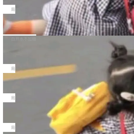
C版的产品，搭载“人机双写”重磅功能——你写
全球知名开源多媒体框架 FFmpeg 今天正式发
给 OpenAI 总法律顾问 Che Chang 发了封邮
你的，AI写AI的，同屏协作互不干扰。一句话让
布了 9.0 版本。这个版本除了带来新一代音视频
局
件，附了一封长信，要求 OpenAI 配合调查前苹
AI帮你干活，现在开启全新体验！ 温馨提示：
处理能力和硬件加速支持之外，还有一个特殊之
果员工带走机密信...
体验WorkBuddy鸿蒙PC版前，请将 HUAWEI M
亚马逊成本失控：AI 写代码烧掉 1215
处：FFmpeg 9.0 的代号是“Lei”。 这个名字，
万元，超预算 860%
atePad Edge 升级至 HarmonyOS 6.1.0.135S
来自中国开发者雷霄骅（Lei Xiaohua）。 对于
外媒近日曝光了亚马逊的多份内部报告显示，AI
P9 patch03及以上版本。 *升级路径：设置 > 搜
很多中国音视频开发者而言，这个名字并不陌
导致公司在多个项目上超支。《金融时报》报道
白开水不加糖
索“软件更新” > 检查更新，即可搜索新版本，下
生。十年前，他通过大量中文技术文章、源码分
称，仅一个项目的成本超支就高达 180 万美元
载安装完成升级即可。 没有...
析和开源示例，让一代开发者第一次真正理解 F
Hugging Face CEO 发声：中国正在开
（约合人民币 1215 万元）。 具体来说，一名工
源模型上碾压我们
Fmpeg，也成为很多人进入音视频开发领域的
程师借助 Anthropic 旗下 Claude Sonnet 模型
"他们正在开源模型上碾压我们。" Hugging Fac
“启蒙老师”。 而今年，恰好是雷霄骅离世十周
编写程序，目标是完成电商平台作者信息与商品
e CEO Clément Delangue 在 CNBC 的采访里
局
年。FFmpeg 社区最终选择用一个大版本的名
列表的数据匹配 —— 一项常规的数据处理任
没有拐弯抹角。他说中国正在赢得 AI 竞赛，而
字，留下了这份纪念。 雷霄骅曾是中国传媒大学
务，最终却产生了 180 万美元的账单，实际支出
当 AI agent 把源码变成了最好的扩展系
且按目前的速度，中国 AI 工具预计在今年底或
数字电视技术方向的博士生，长期从事视频、音
统，开发者工具必须开源
超出原定预算 860%。 更令人意外的是，该项目
2027 年就能追上美国前沿实验室的水平。 Dela
五年前，David Crawshaw 问过很多软件工程师
频技...
最终并未成功落地，而高额算力消耗持续运行长
ngue 把原因归结为一件事：开放协作。中国的
一个问题：你写过什么给自己用的程序？答案几
局
达 5 个月，公司直到财务对账时才察觉异常。这
AI 开发者在一个共享和协作的生态里加速迭代，
乎都是没有。工程师们整天用别人写的程序写程
意味着一个无人看管的 AI 程序，在近半年时间
而美国模型厂商在"闭门造车"。他的原话是 "buil
DeepSeek Harness 宣布内测邀请，全
序给别人用。偶尔有人自己写个博客系统、智能
里日夜不停地"烧钱"。 复盘显示，...
网最大规模开源 Agent 路演现场诞生
ding in silos"——各自为战，互不通气。 这个判
家居控制、家庭实验室，都算稀奇事。 Crawsh
一条内测招募帖，发出去的时候大概没人想到它
断从他嘴里说出来分量不同。Hugging Face 是
aw 是 Shelley 的作者，一个开源 AI coding age
会变成一场开源 Agent 生态的路演。 8月1日，
局
全球最大的开源 AI 平台，上面跑着上百万个模
nt。他最近在博客上写了一篇文章，核心论点很
DeepSeek Harness 团队负责人崔添翼（tiany