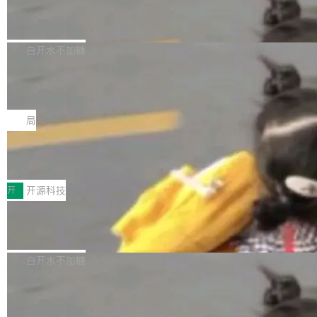
6的终端设备已突破7000万台，注册开发者数量
zen 9000/8000/7000系列处理器，并针对X3D
Dgraph v25.4.0 发布，具有图形后端的
窗口推了又推。好到合进 main 分支的代码，我
已突破 1100 万。随着鸿蒙生态汇聚越来越多的
原生 GraphQL 数据库
处理器特性进行平台级优化。其搭载X3D鸡血模
们自己都没看完。 这事不是个例。GitLab 调研
Dgraph 是一个水平可扩展的分布式 GraphQL
高质量游戏...
式2.0，可根据不同使用场景释放处理器潜力，
过 1528 名开发者，85% 说 AI 把瓶颈从写代码
数据库，有一个图形后端。作为一个原生的 Gra
白开水不加糖
帮助玩家在游戏与高负载应用中获得更充分的性
转移到了审代码。 写代码有人替你干了。但审代
phQL 数据库，它严格控制数据在磁盘上的排列
能表现。 在核心规格方面，B850 AO...
码、把关发版这两道关，还得靠人肉扛。 V5.0
竹知了：一个零依赖的单文件 HTML，
方式，以优化查询性能和吞吐量，减少集群中的
把儿时竹蝉玩具搬进浏览器
想让 AI 一起盯。
磁盘寻道和网络调用。 Dgraph v25.4.0 现已发
竹知了（zhuzhiliao）是那种小时候路边摊上几
布，具体更新内容包括： feat(zero)：Zero 现
块钱的玩意儿——一根小竹签，一个竹筒，一头
局
支持 --security superflag（token=...;whitelist
系着涂了松香的线。甩起来，竹膜震动，发出“哇
=...），与 Alpha 版本的格式一致，并据此对其
30倍效率升级：解锁医学影像数据要素
——哇”的蝉鸣声。实物越来越难找了，有开发者
价值化的真实路径
管理 HTTP 端点进行授权。 <blockquote> <p>
把它做成了 Web 玩具，放在 zhuzhiliao.imsai.c
完成一例腹部CT影像标注，张医生过去需要约1
<span><strong>警告：</strong>&nbsp;Zero
c 上，并在 GitHub 开源。 玩法很简单：按住屏
20个小时。他必须在数百张连续影像上，一笔一
开
开源科技
的 admin ...
幕画圈，或者直接甩手机。页面会实时显示转速
笔勾画边界，一层一层识别肌肉组织。如今，使
（圈/秒），声音来自真实竹知了录音的 1.72 秒
Apache Dubbo-go v3.3.2 正式发布
用东软飞标医学影像标注平台，同样的工作缩短
采样，无缝循环。音频解码失败时，还有一套合
至4小时，效率提升30倍。 这组数字背后，改变
这个版本面向生产环境，重心在内核稳定性。我
成兜底——锯齿波振荡器模拟脉冲，并联带通共
的不只是速度，而是把医学影像转化为AI能力的
们彻底收敛了旧配置体系，扩展了 Triple 协议与
白开水不加糖
振峰模拟竹膜和筒腔共鸣。 技术细节上，物理引
路径真正打通了。 大型医院积累的影像数据规模
泛化调用能力，加强了应用级元数据和服务治
擎是绳系质点模型：重力、弹性绳（只拉不
庞大，但不能直接用于训练模型。器官、病灶和
Calibre 9.12 发布，功能强大的开源电
理，同时集中修了并发安全、资源泄漏和热路径
推）、空气阻力，1/240 秒定步长积...
子书工具
组织边界，必须由专业医生逐层识别、标记和校
性能问题。
Calibre 开源项目是 Calibre 官方出的电子书管