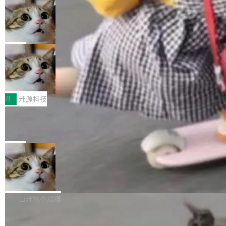
现实 过去两年，CIO们的焦虑清单上多了两项：
设置，如果用布尔值 + 可空字段来表示——bool
个"AI 知识库 + 聊天机器人"——每个大厂都在
一是如何让大模型和智能体应用安全地从PoC走
ean 表示是否可切换，nullable 的默认模式、浅
Deno 团队开源 Celld，可自托管的分
做，没什么新鲜的。 但 Kenton Varda 在 Twitte
向生产，二是如何让测试团队跟得上AI应用...
布式 Durable Objects
色方案、深色方案——会产生大量无意义的组
r 上把事情说清楚了： 今天我们发布了 Cloudfla
Ryan Dahl 领导的 Deno 团队推出了最新开源项
合。方案缺了、配置冲突了、全 null 了。要知道
re OS，一个带连接器的聊天机器人，跟其他所
目 Celld，一个能在自己机器上运行 Cloudflare
局
哪些组合有效，作者说，你得靠"文档、校验、或
有科技公司做的一样。只不过，实际上它不一
Workers 和 Durable Objects 的守护进程。 设
者部落知识"。 换个写法。Rust 的 enum，两个
样。这是 Sandstorm.io 的重制版，我十年前的
鲁大师7月新机性能/流畅/AI榜：vivo夺
计思路很直接：每个对象是一个独立的 SQLite
变体：Switchable...
性能、流畅双第一，三星Galaxy Z系列
那个创业公司。不同的是，这次它构建在 Cloudf
数据库，按名称寻址，复制到你自己的 S3 兼容
2026年7月的手机市场，由于存储等硬件成本暴
新折叠缺席
lare Workers 上——我花了九年时间搭建的平台
存储库里。节点之间只通过这个存储库协调——
增，手机厂商的日子也不好过啊，新机速度明显
开
开源科技
——并且深度集成了 AI。这基本上是我十年秘密
没有控制平面，没有共识协议。每个对象自带一
放缓，因此硝烟味淡了许多。新机参数规格除开
计划的顶峰。 十年前，Ken...
个小型数据库，应用天然按分片构建，单个数据
Zed 推出 DeltaDB，一个记录 commit
高价的三星折叠（三星Galaxy Z Fold8 Ultra / Z
之间所有操作的版本控制系统
库的竞争和爆炸半径问题在设计层面就被消除
Fold8 / Z Flip8）外，其余要么是中低端机器，
Zed 编辑器团队发布了新项目——DeltaDB，一
了。 闲置的 cell 会休眠到几乎不占资源。当 cel
例如iQOO Z11i、REDMI Note 17、REDMI No
个在 git commit 之间记录每一次编辑操作的版
局
l 迁移或唤醒时，新宿主从 S3 恢复 SQLite 数据
te 17 Pro、OPPO K15，要么是vivo X300 E这
本控制系统。目前处于 Early Access 阶段。 De
库继续执行。存储库是持久化的唯一真相...
样的次旗舰。 Galaxy Z Fold8 Ultra / Z Fold8 /
SpaceXAI 单季资本开支达 183 亿美元
ltaDB 的核心思路直接写在 landing page 最显
Z Flip8三款折叠屏新机均在7月22日发布，且全
眼的位置：「Software is made between com
根据风险投资人Tomer Tunguz 博客（VC 分
部搭载骁龙8 Elite Gen5 for Galaxy，它们本该
mits」——软件是在 commit 之间写出来的。git
析）披露的最新分析与第二季度业绩报告，Spac
白开水不加糖
是7月性...
只记录了你提交的最终状态，但真正的工作过程
eXAI在上个季度的总资本支出飙升至183.7亿美
——打字、删改、试错、agent 对话——都在 co
Meta 发布终端编程 Agent“Muse Cod
元。其中，绝大部分资金被直接用于 AI 领域，