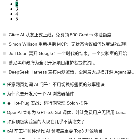
2
3
4
5
Gitee AI 队友正式上线，免费领 500 Credits 体验额度
Simon Willison 重新拥抱 MCP：无状态协议如何改变游戏规则
Jeff Dean 离开 Google：一个时代的结束，一个实验室的开始
慕尼黑市政府为全职开源项目维护者提供资助
DeepSeek Harness 宣布内测邀请，全网最大规模开源 Agent 路演现场诞生
任意网页划词 AI 问答：不用切换标签页的效率秘诀
为什么要开发又一个 AI 浏览器插件
🔥 Hot-Plug 实战：运行期管理 Solon 插件
OpenAI 宣布为 GPT-5.6 Sol 调优，并让免费用户无限用 Luna
许多顶级实验室的人现在几乎不读论文了
xAI 前工程师评现代 AI 领域最重要 Top3 开源项目