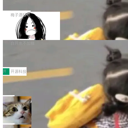
展开启新的篇章。
滞，过去三个月内没有任何条目完成更新，用户
如果你在 Spring Boot 里做过国际化，流程大概
提交的编辑请求也长期处于待处理状态。 Groki
是这样的：配 MessageSource 的 Bean、写 R
梅子酒好吃
pedia 于去年底上线，定位为由人工智能生成内
eloadableResourceBundleMessageSource、
容的百科平台，被马斯克视为传统众包百科网站
Apache Doris 4.1 全面增强 Iceberg：
声明 LocaleResolver、注册 LocaleChangeInt
支持 UPDATE、MERGE INTO 与 Iceb
维基百科的替代方案。Lawfare 调查发现，无论
erceptor…五六步之后才能看到第一行翻译文
Apache Doris 4.1 要补齐的，正是缺失的那一
erg V3
热门页面还是低关注度页面，均未出现近期更
本。 Solon 换了个方式。整个 i18n 模块围绕三
半。在已有查询能力的基础上，Doris 进一步支
白开水不加糖
新，相关问题并非局限于特定领域，而是在不同
个解析器、一个注解、一个工具类展开——没有
持了 UPDATE、DELETE、MERGE INTO 等数
主题和访问量页面中普遍存在。 调查人员最初认
XML、没有拦截器注册、没有样板配置。 资源
Testin XAgent：CIO智能测试落地指南
据修改操作、完整的表结构管理与分区演进，以
为，Grokipedia可能只是限...
文件的约定 把文件放到 resources/i18n/ 下： r
及 rewrite_data_files、expire_snapshots 等日
7月30日，TiD2026质量竞争力大会在北京中关
esources/i18n/messages.properties ...
常维护操作，并完整支持 Iceberg V3 格式。
村国家自主创新示范区会议中心开幕。本届大会
开
开源科技
由中关村智联软件服务业质量创新联盟主办，以
让非法状态不可表示：一篇关于 ADT
“智构可信·质创未来——AI原生时代的质量新范
的帖子在 Reddit 火了
式”为主题，直面AI从实验室走向规模化产业落地
有一种东西，一旦用过就回不去了。Alex Fedos
的核心质量命题。会上，《2026智能研发生产力
eev 管它叫"软件设计的基石"。 他说的东西不新
局
工具选型手册》发布，Testin云测的Testin XAge
鲜——代数数据类型（ADT），尤其是和类型
Cloudflare 开源内部企业 AI 平台 Clou
nt智能测试系统入选AI测试领域代表产品。对CI
（sum type）。但他说清楚了一件事：这不是类
dflare OS
O而言，这提示了一个转变：AI测试正在从效率
型系统的学术体操，是日常编码的思维方式。 文
Cloudflare 发布了一个开源项目 Cloudflare O
工具升级为企业的质量基础设施。 CIO面对的新
章从一个简单的例子切入。一个网站的深色主题
S。如果你只看官方博客，你会觉得这是又一
局