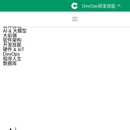
DevOps研发效能
综合
开源资讯
软件资讯
AI & 大模型
大前端
软件架构
开发技能
硬件 & IoT
DevOps
程序人生
数据库
1