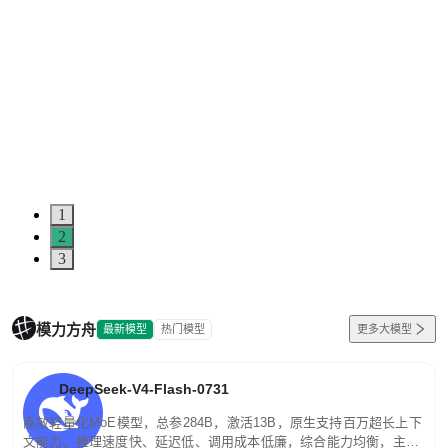
1
2
3
模力方舟
最新模型
热门模型
更多大模型
DeepSeek-V4-Flash-0731
高效轻量化MoE模型，总参284B，激活13B，原生支持百万超长上下
文能力。推理速度快、延迟低、调用成本低廉，综合能力均衡，主打