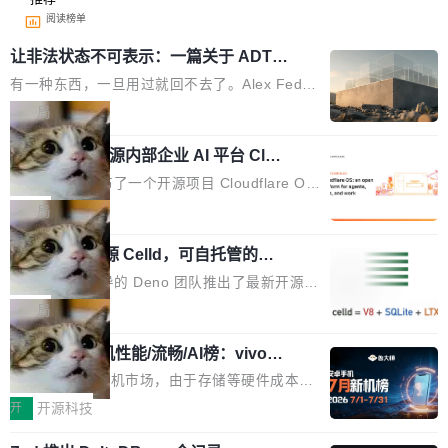
阅读榜单
让非法状态不可表示：一篇关于 ADT
的帖子在 Reddit 火了
有一种东西，一旦用过就回不去了。Alex Fedos
eev 管它叫"软件设计的基石"。 他说的东西不新
局
鲜——代数数据类型（ADT），尤其是和类型
Cloudflare 开源内部企业 AI 平台 Clou
（sum type）。但他说清楚了一件事：这不是类
dflare OS
型系统的学术体操，是日常编码的思维方式。 文
Cloudflare 发布了一个开源项目 Cloudflare O
章从一个简单的例子切入。一个网站的深色主题
S。如果你只看官方博客，你会觉得这是又一
局
设置，如果用布尔值 + 可空字段来表示——bool
个"AI 知识库 + 聊天机器人"——每个大厂都在
ean 表示是否可切换，nullable 的默认模式、浅
Deno 团队开源 Celld，可自托管的分
做，没什么新鲜的。 但 Kenton Varda 在 Twitte
布式 Durable Objects
色方案、深色方案——会产生大量无意义的组
r 上把事情说清楚了： 今天我们发布了 Cloudfla
Ryan Dahl 领导的 Deno 团队推出了最新开源项
合。方案缺了、配置冲突了、全 null 了。要知道
re OS，一个带连接器的聊天机器人，跟其他所
目 Celld，一个能在自己机器上运行 Cloudflare
局
哪些组合有效，作者说，你得靠"文档、校验、或
有科技公司做的一样。只不过，实际上它不一
Workers 和 Durable Objects 的守护进程。 设
者部落知识"。 换个写法。Rust 的 enum，两个
样。这是 Sandstorm.io 的重制版，我十年前的
鲁大师7月新机性能/流畅/AI榜：vivo夺
计思路很直接：每个对象是一个独立的 SQLite
变体：Switchable...
性能、流畅双第一，三星Galaxy Z系列
那个创业公司。不同的是，这次它构建在 Cloudf
数据库，按名称寻址，复制到你自己的 S3 兼容
2026年7月的手机市场，由于存储等硬件成本暴
新折叠缺席
lare Workers 上——我花了九年时间搭建的平台
存储库里。节点之间只通过这个存储库协调——
增，手机厂商的日子也不好过啊，新机速度明显
开
开源科技
——并且深度集成了 AI。这基本上是我十年秘密
没有控制平面，没有共识协议。每个对象自带一
放缓，因此硝烟味淡了许多。新机参数规格除开
计划的顶峰。 十年前，Ken...