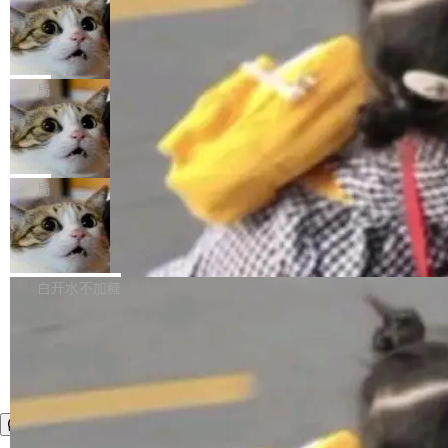
年。FFmpeg 社区最终选择用一个大版本的名
列表的数据匹配 —— 一项常规的数据处理任
没有拐弯抹角。他说中国正在赢得 AI 竞赛，而
字，留下了这份纪念。 雷霄骅曾是中国传媒大学
务，最终却产生了 180 万美元的账单，实际支出
当 AI agent 把源码变成了最好的扩展系
且按目前的速度，中国 AI 工具预计在今年底或
数字电视技术方向的博士生，长期从事视频、音
统，开发者工具必须开源
超出原定预算 860%。 更令人意外的是，该项目
2027 年就能追上美国前沿实验室的水平。 Dela
五年前，David Crawshaw 问过很多软件工程师
频技...
最终并未成功落地，而高额算力消耗持续运行长
ngue 把原因归结为一件事：开放协作。中国的
一个问题：你写过什么给自己用的程序？答案几
局
达 5 个月，公司直到财务对账时才察觉异常。这
AI 开发者在一个共享和协作的生态里加速迭代，
乎都是没有。工程师们整天用别人写的程序写程
意味着一个无人看管的 AI 程序，在近半年时间
而美国模型厂商在"闭门造车"。他的原话是 "buil
DeepSeek Harness 宣布内测邀请，全
序给别人用。偶尔有人自己写个博客系统、智能
里日夜不停地"烧钱"。 复盘显示，...
网最大规模开源 Agent 路演现场诞生
ding in silos"——各自为战，互不通气。 这个判
家居控制、家庭实验室，都算稀奇事。 Crawsh
一条内测招募帖，发出去的时候大概没人想到它
断从他嘴里说出来分量不同。Hugging Face 是
aw 是 Shelley 的作者，一个开源 AI coding age
会变成一场开源 Agent 生态的路演。 8月1日，
局
全球最大的开源 AI 平台，上面跑着上百万个模
nt。他最近在博客上写了一篇文章，核心论点很
DeepSeek Harness 团队负责人崔添翼（tiany
型。谁在开源赛道上领先，...
简单：开发者工具必须开源。 理由不是传统的自
商汤 SenseNova U1.5-Lite-Preview
i）在 X 上发帖： 「如果你是 Agent Harness 相
开源
由软件情怀，而是一个跟 AI agent 直接相关的
关开源项目的开发者，希望参加 DeepSeek Har
商汤科技宣布面向社区开源轻量级统一多模态模
技术判断。 两行 prompt 就能个性化任何软件 C
ness 的内测，可以回复或私信联系我。请附上
型的预览版本 SenseNova U1.5-Lite-Preview。
白开水不加糖
rawshaw 给出了两个 prompt。 第一个： "下载
GitHub id 以及开源代表作。」 DeepSeek 曾在
公告称，SenseNova U1.5-Lite-Preview并非简
某个软件的源码，在本地构建。修改 agent ...
官方招聘信息中写过一条简洁有力的公式：Mod
单的模型规模升级，而是基于 SenseNova U1
el + Harness = Agent。模型负责理解和推理，
的一次系统性迭代，不仅在同一架构中贯通视觉
Harness 负责把能力落到真实环境中——调用工
理解、推理、生成与编辑，还仅以 8B-MoT 的轻
具、读写文件、管理上下文、处理错误、完成闭
量大小，将能力推进到4K、更精细的真实质感、
环。崔添翼招人的标...
更复杂的视觉控制和可持续迭代编辑。 相比 U