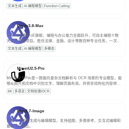
高并发、轻量化任务，适合日常对话、内容创作、基础 RAG、批量
文本生成
AI 编程模型
Function Calling
文案处理等普惠刚需场景。
Qwen3.8-Max
2.4万亿参数MoE旗舰，编程与办公能力全面跃升，可自主编程十数
天交付完整项目。胜任法律、金融、设计等数百种专业任务，一次对
话端到端交付生产级成果。原生视觉理解贯穿规划、执行与验证全流
文本生成
AI 编程模型
多模态
程，支持超长文档与长视频的深度语义解析。长程任务中自主规划与
闭环迭代，持续进化。
MinerU2.5-Pro
MinerU2.5-Pro是一款面向复杂文档解析与 OCR 场景的专业模型，能
够从图片和文档中识别文字、理解页面布局，并将非结构化内容转换
为便于存储、检索和二次处理的结构化结果。
8K
多语言
文档处理/OCR
Wan2.7-Image
万相 2.7 图像生成与编辑模型，支持组图、多图参考、交互式编辑和
最高 2K 输出。