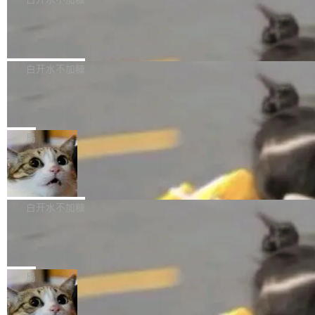
成本降低 30%，精度不变。 FP8 省的不仅是显
先理解你的语境和意图，再把准确的文字直接给
s： 实现了URL.Parse()便捷功能 对浏览器内部
存 KV cache 是推理时最吃显...
到你。从“逐字转写、单点优化”演进为“理解语
PostgreSQL 18/19 新特性深度解读
函数添加了多项边界检查，以避免潜在的越界访
境、兼容场景、一键直出”。 Hy ASR 3.0 previe
问、下溢和溢出。（DiD） 修复了加载和解析内
演讲者分享了一个有趣的实践：面对 PG 18 已
w 不要求标准普通话，方言识别覆盖粤语、吴语
容提供的字体时出现的几个问题 为避免音频加
发布的 Release Notes，他利用 AI 工具（如 Co
白开水不加糖
等 10 大方言片区和 20 余个二级小片区。在开
载、处理和播放过程中可能出现的一系列错误，
pilot）对数千条 commit 日志进行自动分析，先
源评测集中，Hy ASR 3.0 preview 在多语种的
对音频采样频率设定了下限 采样率低于 8kHz
慕尼黑市政府为全职开源项目维护者提
让模型总结出三十余条潜在特性，再逐条要求生
WER（...
供资助
（通常被认为是 "telephone"/"walkie-talkie" 音
成详细解释和代码校验，最终筛选出对用户体感
"在过去大约 10 年的大部分时间里，libexpat 的
质的最低采样率）的音频格式将被拒绝 修复了 C
最强的若干项。对于尚未正式发版的 PG 19，则
维护工作一直与我的日常工作、家务、社交生活
局
SS 圆角虚线样式中可能存在的问题 如果表单中
通过拉取过去一年内（从 PG 18 Beta1 时间点
和休闲娱乐竞争时间。" 这是 libexpat 维护者 S
的图像元素不在同一个子树中，则它们将不再关
至今）的所有 commit，同样交由 AI 分析提炼。
Firefox 153.0.3 发布
ebastian Pipping 写在博客里的话。8 月 4 日，
联 加...
经过人工复核，准确度令人满意。这一方法也为
他宣布了一个新消息：从 2026 年 8 月 1 日起，
Firefox 153.0.3 现已发布，具体更新内容如
社区爱好者提供了高效跟踪新版本的思路。
他可以全职维护 libexpat 了，最长 6 个月。发
下： New Smart Window 包含多项增强功能：
白开水不加糖
工资的是慕尼黑市政府。 libexpat 是一个 C99
<ul> <li>现在建议列表会显示更多结果，方便用
编写的流式 XML 解析器，MIT 许可证。和 libx
Cloudflare Computer 开源：你的 Age
户查找历史记录和切换到已打开的标签页。（<a
nt 需要一台电脑，而不是一个容器
ml2 一样，它是世界上使用最广泛的 XML 解析
href="https://bugzilla.mozilla.org/show_bug.c
Cloudflare 开源了名为 @cloudflare/computer
库之一。你的操作系统、浏览器、无数的基础设
gi?id=2019042">Bug&nbsp;2019042</a>）</l
的 npm 包。项目的核心论点是：容器不适合 Ag
局
施软件，很可能都在用它。而过去十年，维护它
i> <li>现在，助手可以直接使用 Exa 的网络搜索
ent 计算。真正适合的，是 Isolate。 Cloudflare
的人一直在用业余...
结果回答问题，而无需将问题转交给搜索引擎。
OpenAI 公开邮件和聊天记录回应苹果
工程师在这件事上没什么可谦虚的——他们用 W