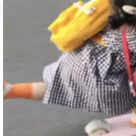
1，U1.5-Lite-Preview 在以下方向上带来了显著
提升： 原生支持4K图像生成； 更精细的局部纹
©OSCHINA(OSChina.NET)
京ICP备2025119063号
理、细节与真实世界质感； 更准确的中英文文字
生成与复杂版式组织； 更稳定的图...