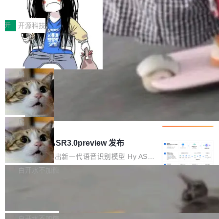
得住、用得稳、省得下、更安全！ 一、从现在开
价值潜能：华为云码道（CodeArts）
q2Seq 和 DocAI 的共同发明人）以及 Oriol Vin
中文驱动的数字员工，自主理解需求、规划步
一、代码仓深度理解技术的作用与价值 在软件工
始，Token使用一目...
代码仓技术解析
yals（Gemini 联合负责人，AlphaSta...
骤、编写代码。不挑模型、不挑平台，curl 一行
程实践中，代码仓是企业核心知识资产的主要载
开
开源科技
装完即用。 开源地址：Gitee · GitCode · GitHu
体。企业级代码仓库通常包含数十万乃至数百万
b 安装 支持 Java 8+（8~26）、macOS / Linu
一条“删库”命令跑 17 小时，算法工程
个文件，其规模远超单次模型调用可承载的上下
师删光 89TB 数据只为干私活
x / Windows / Harmony PC。 # macOS / Linu
文窗口。随着项目规模的持续扩张与代码历史的
最高人民检察院8月4日公布了一起案件：北京一
x / Harmony PC curl -fsSL https://solon.noea
不断累积，代码仓中的模块关系、接口契约、业
名90后算法工程师王某，为了给自己接的私活腾
局
r.org/solon...
务逻辑等关键信息往往分散于数十乃至数百个文
服务器空间，删光了公司AI游戏部门的全部核心
件之中，形成高度复杂的知识关联网络。传统的
Cloudflare 分享推理优化实践：KV ca
数据。 王某2024年1月入职东城区某科技公司AI
che 量化 + 权重压缩，吞吐量提升 4
代码检索手段（如关键词匹配、目录遍历）仅能
短剧部门，有互联网大厂背景。在公司内部架构
Kimi 和 GLM 是当前最强的大模型系列之一，但
1%，成本降 30%
在语法层面完成文本定位，难以触及代码的语义
调整期间，部门三次通知全员将数据从A集群迁
它们有一个共同的问题：太吃显存了。月之暗面
局
内涵与结构关联，导致开发者使用代码智能体在
移到B集群，王某都回复了"收到"。 他没有迁移
的 Kimi K 系列和智谱的 GLM 都是长上下文、M
理解大规模代码仓时面临显著"代码仓理解"瓶
腾讯混元 Hy ASR3.0preview 发布
数据。2024年9月3日下午4点，他使用此前登录
oE 架构的大模型，好用到让人上瘾，但 GPU 显
颈。 代码仓深度理解服务（以下简称" CodeBas
的账号密码进入A集群，输入了一条被程序员圈
存永远不够用。 Cloudflare 的 Workers AI 团队
腾讯混元正式推出新一代语音识别模型 Hy ASR
e深度理解服务"）是华为云码道（CodeA...
称为"删库跑路"的命令——最高管理员权限、无
一直在跑这些模型的推理。他们在官方博客上发
3.0preview。基于最新一代大语言模型 Hy3 的
白开水不加糖
需确认、强制递归删除。17个小时后，运维人员
了一篇技术文章，详细拆解了三种让大模型在 G
语言理解能力，以及融合了高精度语音识别与深
发现异常并中止进程时，89TB数据已经没了。
Pale Moon 34.3.2 发布，苍月浏览器
PU 上跑得更省、更快的技术手段——KV cache
度语义理解能力，实现了语音识别能力的全面升
删掉的是AI游戏部门的全部开发文件，包括公司
量化、模型权重压缩、以及共享 KV cache 的完
级。 根据介绍，Hy ASR3.0preview 目标在于：
Pale Moon 34.3.2 现已发布，这是一个安全更
自研的多个文生3D和...
整性保护。效果是：吞吐量提升 41%，每 token
让语音识别不再只是听清，而是真正听懂。通过
新和少量网页兼容性修复版本。 Changes/fixe
白开水不加糖