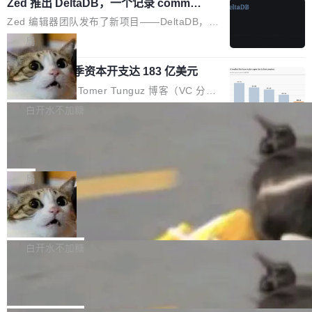
个小型数据库，应用天然按分片构建，单个数据
Zed 推出 DeltaDB，一个记录 commit
高价的三星折叠（三星Galaxy Z Fold8 Ultra / Z
之间所有操作的版本控制系统
库的竞争和爆炸半径问题在设计层面就被消除
Fold8 / Z Flip8）外，其余要么是中低端机器，
Zed 编辑器团队发布了新项目——DeltaDB，一
了。 闲置的 cell 会休眠到几乎不占资源。当 cel
例如iQOO Z11i、REDMI Note 17、REDMI No
个在 git commit 之间记录每一次编辑操作的版
局
l 迁移或唤醒时，新宿主从 S3 恢复 SQLite 数据
te 17 Pro、OPPO K15，要么是vivo X300 E这
本控制系统。目前处于 Early Access 阶段。 De
库继续执行。存储库是持久化的唯一真相...
样的次旗舰。 Galaxy Z Fold8 Ultra / Z Fold8 /
SpaceXAI 单季资本开支达 183 亿美元
ltaDB 的核心思路直接写在 landing page 最显
Z Flip8三款折叠屏新机均在7月22日发布，且全
眼的位置：「Software is made between com
根据风险投资人Tomer Tunguz 博客（VC 分
部搭载骁龙8 Elite Gen5 for Galaxy，它们本该
mits」——软件是在 commit 之间写出来的。git
析）披露的最新分析与第二季度业绩报告，Spac
白开水不加糖
是7月性...
只记录了你提交的最终状态，但真正的工作过程
eXAI在上个季度的总资本支出飙升至183.7亿美
——打字、删改、试错、agent 对话——都在 co
Meta 发布终端编程 Agent“Muse Cod
元。其中，绝大部分资金被直接用于 AI 领域，
e” 和 Muse Spark 1.2 模型
mmit 之间的空隙里丢失了。 DeltaDB 要做的就
金额高达158.3亿美元，这一单项投入已经逼近
Meta 今天发布了两款 AI 产品：Muse Code，
是把这段空隙补上。 回退到任何一次编辑：Delt
微软同期总资本开支的四成。 与亚马逊、Alpha
一个在终端里运行的编程 agent；Muse Spark
局
aDB 捕获 commit 之间的每一次操作，...
bet、微软以及 Meta 等传统科技巨头相比，Spa
1.2，驱动这个 agent 的新模型。一句话概括：
ceXAI的资金消耗速度尤为引人瞩目。然而，支
美团开源 LoHoSearch，用知识图谱校
你可以用 curl -fsSL https://dev.meta.ai/install.
准 AI 能力认知
撑庞大支出的资金来源却呈现出截然不同的面
sh | bash 安装一个能在大项目里自动规划、写
机器出题的前提，是让机器拥有全局视野。整个
貌。数据显示，微软和 Meta 主要依托充沛的经
代码、验证结果的 AI 终端工具。 据介绍，Muse
构建流程可以分为四个环节：建图 → 控制难度
白开水不加糖
营现金流来覆盖资本开支，其资本支出覆盖率分
Code 是 Meta 的编程 agent 产品。它和市场上
→ 质量把关 → 数据概览。
别达到155% 和106%;而SpaceXAI的经营现金
腾讯开源 UCL-MPComm 通信库
已有的终端编程 agent 在设计理念上有几个明显
流仅能覆盖资本开支的12...
的差异点。 异步后台 agent：Muse Code 有一
腾讯网平团队宣布开源了 UCL-MPComm 通信
个主 agent 循环，外加一组后台 agent。这些后