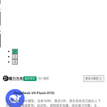
5
0
1
2
3
模力方舟
最新模型
热门模型
更多大模型
DeepSeek-V4-Flash-0731
高效轻量化MoE模型，总参284B，激活13B，原生支持百万超长上下
文能力。推理速度快、延迟低、调用成本低廉，综合能力均衡，主打