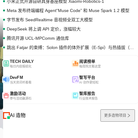
小米正式开源自研具身基座模型 Xiaomi-Robotics-1
Meta 发布终端编程 Agent“Muse Code” 和 Muse Spark 1.2 模型
字节发布 SeedRealtime 音视频全双工大模型
DeepSeek 将上调 API 定价，涨幅较大
腾讯开源 UCL-MPComm 通信库
跳出 Fatjar 的束缚：Solon 插件的体外扩展（E-Spi）与热插拔（H-Spi）
TECH DAILY
阅读榜单
每日内容报纸化
每周热文看这里
DevFM
智写平台
当天资讯听着看
AI 创作更轻松
激励活动
智库报告
参与活动赢源石
行业技术报告
AI 造物
更多造物项目