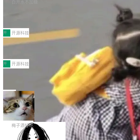
库，并将作为transport接入Mooncake TENT。
白开水不加糖
台 agent...
该通信库针对AI Memory池化场景的数据传输需
CoStrict入选工信部2025人工智能应用
求进行了深度优化，能够实现数据中心内大规模
典型案例
计算节点间多种内存类型的高性能通信。 UCL-
近日，工信部科技司公示《2025人工智能应用典
MPComm将作为一种传输引擎接入Mooncake T
型案例入选名单》，深信服“面向企业研发场景的
开
开源科技
ENT，实现零拷贝传输性能提升30%、非零拷贝
开源 AI 编程平台 CoStrict 应用”凭借卓越的技术
传输性能最高提升5倍。UCL-MPComm底层基
深信服AI算力网关入选工信部人工智能
创新与落地成效成功入选。 全链路私有化部署，
应用典型案例！
于自研UCL-Engine通信引擎，后续腾讯网平将
助力企业AI研发安全落地 当前，越来越多企业已
前不久，工业和信息化部正式发布《2025年人工
持续开源更多基于UCL-Engine的高性能通信组
经开始引入 AI Coding 工具，通过调用公有云模
智能应用典型案例名单》，集中展示人工智能在
开
开源科技
件。 腾讯网平团队在UCL-MPComm中实现了一
型或企业内部部署模型提升研发效率。但随着 AI
各领域的应用成果，覆盖技术底座、行业赋能、
个独立于业务线程的全局通信引擎（Engine），
Coding 从个人辅助工具逐步走向团队级、组织
Jeff Dean 离开 Google：一个时代的结
产品应用、支撑保障、专题等五大方向。深信服
并实...
束，一个实验室的开始
级应用，企业在规模化落地过程中，对安全性、
AI算力网关（AI创新平台）成功入选！ 随着各行
Google 员工编号 20。MapReduce 作者之一。
可控性和代码质量提出了更高要求。 首先是数据
各业的Agent走向规模化建设，算力构成形态逐
Bigtable 作者之一。TensorFlow 的作者之一。
局
安全与合规要求。对于大多数普通研发场景，公
渐丰富，用户关注的重点也在发生变化：不只是
Gemini 的架构师。Google 首席科学家。 Jeff D
有云模型能够满足快速试用和效率提升的需求。
让AI用起来，还要进一步看清混合算力时代下，
🔥 SolonCode v2026.8.4 发布：界面
ean 在 Google 工作了 27 年后，宣布离职。 他
但对于金融、能源、医疗等对数据安全要求较...
字体可调、22 种语言、记忆搜索增强
Token花在哪里、算力是否被充分利用，以及持
不是一个人走。一同离开的还有 Sanjay Ghema
打开终端就能上岗的全中文编码智能体，这一轮
续增长的AI成本该如何优化。 深信服AI算力网关
wat（Google 员工编号 23，Jeff Dean 二十多
把「看得清、用母语、记得住」三件事一次补
梅子酒好吃
正是围绕这些实际问题，从Token治理和成本治
年的编程搭档，MapReduce 和 Bigtable 的共同
齐。 SolonCode 是什么 SolonCode 是杭州无
理两个方面，让用户的每一份算力都看得清、管
作者）、Quoc Le（Google 大脑核心成员，Se
让“代码语义理解”深度释放AI Coding
耳科技研发的企业级终端编码智能体——一位全