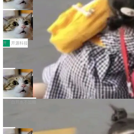
诉讼，称“Apple is getting this wron
（<a href="https://bugzilla.mozilla.org/show_
orkers 跑了十年 Isolate。用 CEO Matthew Pri
上个月，苹果一纸诉状把 OpenAI 告上法庭，指
g”
bug.cgi?id=204...
nce 的话说：「我们一生都在用 Isolate 运行代
控其挖角苹果前员工并窃取商业秘密。苹果的诉
局
码，而 AI Agent 不需要容器，它们需要的是 Iso
状把 OpenAI 描述成一个系统性地从前东家挖
late。」 容器为什么不合适 容器的问题在于启动
HUAWEI MatePad Edge上架WorkBu
人、套取机密信息的对手。 OpenAI 没发律师
ddy鸿蒙PC版，说话就能干活的AI办公
和销毁都太重了。一个 Agent 要执行的任务可能
函，也没选择庭外沉默。它在官网贴了一篇博
全能AI工作台WorkBuddy鸿蒙PC版上架HUAWE
搭子
只需要几毫秒的 CPU 时间，但容器从冷启动到
文，标题只有六个字：Apple is getting this wro
I MatePad Edge应用市场，直接下载即可使
开
开源科技
就绪要花数秒。如果未来有十...
ng。 然后，它把邮件往来和 iMessage 聊天记
用，与鸿蒙电脑上的体验一致。值得一提的是，
FFmpeg 9.0 发布：代号“Lei”，以此纪
录全贴了出来。 他发错人了 苹果外部律师 Gabr
这是目前市面上唯一支持平板接入WorkBuddy P
念中国开发者雷霄骅
iel Gross 来自 Weil 律所，2 月 23 日下午 5:53
C版的产品，搭载“人机双写”重磅功能——你写
全球知名开源多媒体框架 FFmpeg 今天正式发
给 OpenAI 总法律顾问 Che Chang 发了封邮
你的，AI写AI的，同屏协作互不干扰。一句话让
布了 9.0 版本。这个版本除了带来新一代音视频
局
件，附了一封长信，要求 OpenAI 配合调查前苹
AI帮你干活，现在开启全新体验！ 温馨提示：
处理能力和硬件加速支持之外，还有一个特殊之
果员工带走机密信...
亚马逊成本失控：AI 写代码烧掉 1215
体验WorkBuddy鸿蒙PC版前，请将 HUAWEI M
处：FFmpeg 9.0 的代号是“Lei”。 这个名字，
万元，超预算 860%
atePad Edge 升级至 HarmonyOS 6.1.0.135S
来自中国开发者雷霄骅（Lei Xiaohua）。 对于
外媒近日曝光了亚马逊的多份内部报告显示，AI
P9 patch03及以上版本。 *升级路径：设置 > 搜
很多中国音视频开发者而言，这个名字并不陌
导致公司在多个项目上超支。《金融时报》报道
白开水不加糖
索“软件更新” > 检查更新，即可搜索新版本，下
生。十年前，他通过大量中文技术文章、源码分
称，仅一个项目的成本超支就高达 180 万美元
载安装完成升级即可。 没有...
析和开源示例，让一代开发者第一次真正理解 F
Hugging Face CEO 发声：中国正在开
（约合人民币 1215 万元）。 具体来说，一名工
源模型上碾压我们
Fmpeg，也成为很多人进入音视频开发领域的
程师借助 Anthropic 旗下 Claude Sonnet 模型
"他们正在开源模型上碾压我们。" Hugging Fac
“启蒙老师”。 而今年，恰好是雷霄骅离世十周
编写程序，目标是完成电商平台作者信息与商品
e CEO Clément Delangue 在 CNBC 的采访里
局