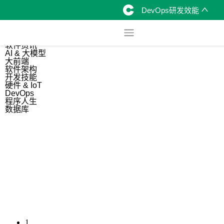
DevOps研发效能
综合
开源资讯
软件资讯
AI & 大模型
大前端
软件架构
开发技能
硬件 & IoT
DevOps
程序人生
数据库
1