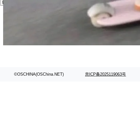
©OSCHINA(OSChina.NET)
京ICP备2025119063号