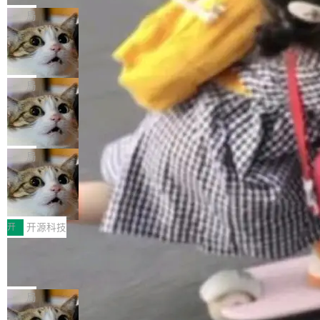
的核心质量命题。会上，《2026智能研发生产力
eev 管它叫"软件设计的基石"。 他说的东西不新
局
工具选型手册》发布，Testin云测的Testin XAge
鲜——代数数据类型（ADT），尤其是和类型
Cloudflare 开源内部企业 AI 平台 Clou
nt智能测试系统入选AI测试领域代表产品。对CI
（sum type）。但他说清楚了一件事：这不是类
dflare OS
O而言，这提示了一个转变：AI测试正在从效率
型系统的学术体操，是日常编码的思维方式。 文
Cloudflare 发布了一个开源项目 Cloudflare O
工具升级为企业的质量基础设施。 CIO面对的新
章从一个简单的例子切入。一个网站的深色主题
S。如果你只看官方博客，你会觉得这是又一
局
现实 过去两年，CIO们的焦虑清单上多了两项：
设置，如果用布尔值 + 可空字段来表示——bool
个"AI 知识库 + 聊天机器人"——每个大厂都在
一是如何让大模型和智能体应用安全地从PoC走
Deno 团队开源 Celld，可自托管的分
ean 表示是否可切换，nullable 的默认模式、浅
做，没什么新鲜的。 但 Kenton Varda 在 Twitte
向生产，二是如何让测试团队跟得上AI应用...
布式 Durable Objects
色方案、深色方案——会产生大量无意义的组
r 上把事情说清楚了： 今天我们发布了 Cloudfla
Ryan Dahl 领导的 Deno 团队推出了最新开源项
合。方案缺了、配置冲突了、全 null 了。要知道
re OS，一个带连接器的聊天机器人，跟其他所
目 Celld，一个能在自己机器上运行 Cloudflare
局
哪些组合有效，作者说，你得靠"文档、校验、或
有科技公司做的一样。只不过，实际上它不一
Workers 和 Durable Objects 的守护进程。 设
者部落知识"。 换个写法。Rust 的 enum，两个
样。这是 Sandstorm.io 的重制版，我十年前的
鲁大师7月新机性能/流畅/AI榜：vivo夺
计思路很直接：每个对象是一个独立的 SQLite
变体：Switchable...
性能、流畅双第一，三星Galaxy Z系列
那个创业公司。不同的是，这次它构建在 Cloudf
数据库，按名称寻址，复制到你自己的 S3 兼容
2026年7月的手机市场，由于存储等硬件成本暴
新折叠缺席
lare Workers 上——我花了九年时间搭建的平台
存储库里。节点之间只通过这个存储库协调——
增，手机厂商的日子也不好过啊，新机速度明显
开
开源科技
——并且深度集成了 AI。这基本上是我十年秘密
没有控制平面，没有共识协议。每个对象自带一
放缓，因此硝烟味淡了许多。新机参数规格除开
计划的顶峰。 十年前，Ken...
个小型数据库，应用天然按分片构建，单个数据
Zed 推出 DeltaDB，一个记录 commit
高价的三星折叠（三星Galaxy Z Fold8 Ultra / Z
之间所有操作的版本控制系统
库的竞争和爆炸半径问题在设计层面就被消除
Fold8 / Z Flip8）外，其余要么是中低端机器，
Zed 编辑器团队发布了新项目——DeltaDB，一
了。 闲置的 cell 会休眠到几乎不占资源。当 cel
例如iQOO Z11i、REDMI Note 17、REDMI No
个在 git commit 之间记录每一次编辑操作的版
局
l 迁移或唤醒时，新宿主从 S3 恢复 SQLite 数据
te 17 Pro、OPPO K15，要么是vivo X300 E这
本控制系统。目前处于 Early Access 阶段。 De