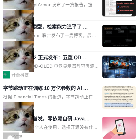
取舍可以接受」，也看不出来什么时候结果在技
ira 和 Confluence 数据，厂商两个月没
刻胶、蚀刻、离子注入、铜互联。公园中央是一
已经死了。不是技术上死了，而是作为一个真正
安全公司 PromptArmor 发布了一篇报告，披露
术上正确、但方向完...
回复
个环形路线，因为芯片制造需要把光刻流程重复
的开源项目死了。Google 把越来越多的核心功
Atlassian 的 AI agent Rovo 存在严重的数据泄
局
大约 60 次，每次一层。动画里简化为 4 圈。 整
能从 AOSP 移到了闭源的 Google Play Service
露漏洞：攻击者可以通过 indirect prompt inject
个项目只有一个 HTML 文件。没有构建步骤，没
s 里，设备树和内核源码被厂商锁死，你能看到
一个 4B 开源模型，检索能力追平了 G
ion（间接提示注入）窃取整个 Atlassian 租户内
有依赖，没有网络请求。屏幕上每个形状都是 C
PT-5.6 Sol，成本降到 1/100
代码但你改不了，改了也刷不进去。 为什么 AO
的 Jira 工单和 Confluence 文档，全程不需要任
Neon 和 Castform 联合发布了一篇博客，展示
anvas 上纯手...
SP 不够用了 Runarcn 列举了几条他离开 Andro
何人工审批。 更值得注意的是，这个漏洞在 5
了一个惊人的结果：一个 4B 参数的开源模型，
局
id 的具体理由： Google Pla...
月 23 日就报告给了 Atlassian，两个多月过去
经过 RL 后训练之后，在检索任务上的准确率追
了，公司除了表示"感谢"并分配了一个 case nu
技嘉 GO27Q32 正式发布：五重 QD-OL
平了 GPT-5.6 Sol，但每次请求的成本只有对方
ED 面板加持，320Hz 极速与影院级画
mber 之外，再没有任何实质性回应。Rovo 至
的 1/100。 具体来说，GPT-5.6 Sol 做一次典型
技嘉科技旗下 QD-OLED 电竞显示器阵容再添旗
面兼得
今仍处于漏洞未修复状态。 攻击链路 攻击链并
的多轮搜索请求需要超过 10 秒，端到端成本约
舰新作。GO27Q32 将于 2026 年 9 月 15 日正
开
开源科技
不复杂。 受害者给 Rovo 提了一个正...
0.03 美元。对于需要反复搜索的 agent 工作流
式上市，以 27 英寸 QHD 分辨率、三星显示 Pe
来说，这个速度和成本都"高得让人没法用"。而
字节跳动正在训练 10 万亿参数的 AI 模
nta Tandem 五重发光架构为核心，为高端玩家
型
4B 开源模型在推理速度上快了几个数量级，成
打造速度与画质不妥协的沉浸体验。 GO27Q32
根据 Financial Times 的报道，字节跳动正在训
本低了两三个数量级。 问题在于，小模型开箱即
搭载三星最新 QD-OLED 面板，采用 5 层串联
练一个 10 万亿参数的 AI 模型，目前处于预训练
局
用时的检索能力确实远不如闭源前沿模型。差距
式发光结构，并装配全新 ObsidianShield 抗反
阶段。 10 万亿是什么概念？Anthropic 目前最
在哪？就在 RL 后训练。 从 RAG 到 agentic...
wastnet 开源首发，零依赖自研 Java H
射镀膜，黑阶表现提升可达40%，并将表面硬度
大的模型 Mythos 5 约 8 万亿参数。DeepSeek
TTP/2 框架，性能对标 Undertow !
由2H升級至3H，画面对比度与强度都提升的同
V4-Pro 是 1.6 万亿。月之暗面的 Kimi K3 是 2.
这个项目一直是个人在使用，选择开源没有什么
时还具有 320Hz 刷新率与 0.03ms GTG 灰阶响
8 万亿。美团 LongCat-2.0 是 1.6 万亿。字节
动机理由，就是想开源了，如果非要说一个，那
wycst