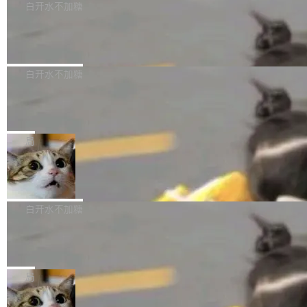
让语音识别不再只是听清，而是真正听懂。通过
新和少量网页兼容性修复版本。 Changes/fixe
白开水不加糖
成本降低 30%，精度不变。 FP8 省的不仅是显
先理解你的语境和意图，再把准确的文字直接给
s： 实现了URL.Parse()便捷功能 对浏览器内部
存 KV cache 是推理时最吃显...
到你。从“逐字转写、单点优化”演进为“理解语
PostgreSQL 18/19 新特性深度解读
函数添加了多项边界检查，以避免潜在的越界访
境、兼容场景、一键直出”。 Hy ASR 3.0 previe
问、下溢和溢出。（DiD） 修复了加载和解析内
演讲者分享了一个有趣的实践：面对 PG 18 已
w 不要求标准普通话，方言识别覆盖粤语、吴语
容提供的字体时出现的几个问题 为避免音频加
发布的 Release Notes，他利用 AI 工具（如 Co
白开水不加糖
等 10 大方言片区和 20 余个二级小片区。在开
载、处理和播放过程中可能出现的一系列错误，
pilot）对数千条 commit 日志进行自动分析，先
源评测集中，Hy ASR 3.0 preview 在多语种的
对音频采样频率设定了下限 采样率低于 8kHz
慕尼黑市政府为全职开源项目维护者提
让模型总结出三十余条潜在特性，再逐条要求生
WER（...
供资助
（通常被认为是 "telephone"/"walkie-talkie" 音
成详细解释和代码校验，最终筛选出对用户体感
"在过去大约 10 年的大部分时间里，libexpat 的
质的最低采样率）的音频格式将被拒绝 修复了 C
最强的若干项。对于尚未正式发版的 PG 19，则
维护工作一直与我的日常工作、家务、社交生活
局
SS 圆角虚线样式中可能存在的问题 如果表单中
通过拉取过去一年内（从 PG 18 Beta1 时间点
和休闲娱乐竞争时间。" 这是 libexpat 维护者 S
的图像元素不在同一个子树中，则它们将不再关
至今）的所有 commit，同样交由 AI 分析提炼。
Firefox 153.0.3 发布
ebastian Pipping 写在博客里的话。8 月 4 日，
联 加...
经过人工复核，准确度令人满意。这一方法也为
他宣布了一个新消息：从 2026 年 8 月 1 日起，
Firefox 153.0.3 现已发布，具体更新内容如
社区爱好者提供了高效跟踪新版本的思路。
他可以全职维护 libexpat 了，最长 6 个月。发
下： New Smart Window 包含多项增强功能：
白开水不加糖
工资的是慕尼黑市政府。 libexpat 是一个 C99
<ul> <li>现在建议列表会显示更多结果，方便用
编写的流式 XML 解析器，MIT 许可证。和 libx
Cloudflare Computer 开源：你的 Age
户查找历史记录和切换到已打开的标签页。（<a
nt 需要一台电脑，而不是一个容器
ml2 一样，它是世界上使用最广泛的 XML 解析
href="https://bugzilla.mozilla.org/show_bug.c
Cloudflare 开源了名为 @cloudflare/computer
库之一。你的操作系统、浏览器、无数的基础设
gi?id=2019042">Bug&nbsp;2019042</a>）</l
的 npm 包。项目的核心论点是：容器不适合 Ag
局
施软件，很可能都在用它。而过去十年，维护它
i> <li>现在，助手可以直接使用 Exa 的网络搜索
ent 计算。真正适合的，是 Isolate。 Cloudflare
的人一直在用业余...
结果回答问题，而无需将问题转交给搜索引擎。
OpenAI 公开邮件和聊天记录回应苹果