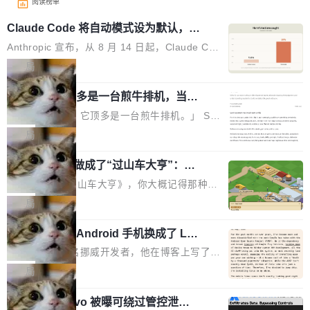
阅读榜单
Claude Code 将自动模式设为默认，称
人类审批只抓到 13.6% 危险命令
Anthropic 宣布，从 8 月 14 日起，Claude Cod
e 在 Pro、Max、Team 计划上将默认启用自动
局
模式（auto mode）。这个决定背后，是两组让
AI 辅助编程顶多是一台煎牛排机，当不
人不安的数据。 第一组：人类审批到底有多不靠
了厨师
谱？Anthropic 在 1053 名付费用户中做了一项
「AI 不是厨师。它顶多是一台煎牛排机。」 Ser
对照实验，人为审核只抓到了 13.6% 的危险命
hii Sydorets 写了一篇博客，把 AI 辅助编程比作
局
令，而自动模式抓到了 89%。自动模式拦截了 8
煎牛排——任何人都能把肉扔进锅里弄熟，但要
00 条人类审批通过的指令，人类只拦截了 6 条
他把芯片制造做成了“过山车大亨”：一
稳定产出真正好的结果，需要真正的理解。机器
个浏览器里的半导体工厂
自动模式放过的指令。更令人担忧的是，随着会
能按食谱重复操作、规模化产出，但它不知道你
如果你玩过《过山车大亨》，你大概记得那种俯
话变长，人类的检测率从早期的约 17% 下降到
脑子里到底想要什么，除非你把想法翻译成明确
瞰视角——小人在公园里走来走去，游乐设施运
局
50 轮后的约 5%——人会疲劳，机器不会。 第
的需求。 文章的核心论点很简单：AI 让你更
转着，一切都在你的注视下运行。现在想象同样
二组：出了事有多严重？在 5-6 月标记的...
快，但快不等于好。 它能自动化重复劳动、生成
一名开发者将 Android 手机换成了 Lin
的视角，但公园里不是过山车，而是一座完整的
ux，称“AOSP 已死”
代码起点、解释逻辑，但它经常自信地给出错误
芯片制造工厂。 这就是 Chip Tycoon。 一个黄
Runarcn 是一名挪威开发者，他在博客上写了一
结果——「一块焦炭，上面放了一枝百里香，然
色的小车载着一片硅晶圆，穿过 20 栋建筑，从
篇文章，标题很直白：《I'm switching my phon
局
后告诉你这是三分熟。」 判断力仍然是不可替代
石英砂一路走到封装好的芯片。晶圆在每一站都
e from Android to Linux》。 他的核心论点很简
的。AI「不能替你定义什么是好，不能决定哪些
会发生肉眼可见的变化——长晶体、抛光、涂光
Atlassian Rovo 被曝可绕过管控泄露 J
单：AOSP（Android Open Source Project）