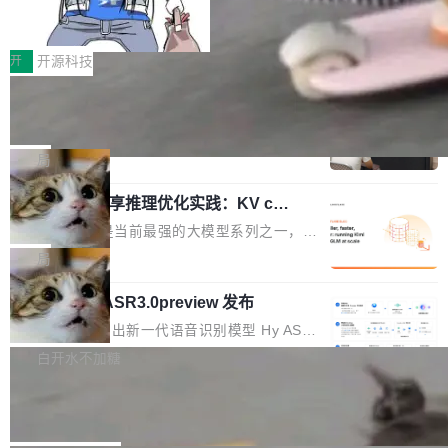
b 安装 支持 Java 8+（8~26）、macOS / Linu
让“代码语义理解”深度释放AI Coding
个文件，其规模远超单次模型调用可承载的上下
价值潜能：华为云码道（CodeArts）
x / Windows / Harmony PC。 # macOS / Linu
文窗口。随着项目规模的持续扩张与代码历史的
一、代码仓深度理解技术的作用与价值 在软件工
代码仓技术解析
x / Harmony PC curl -fsSL https://solon.noea
不断累积，代码仓中的模块关系、接口契约、业
程实践中，代码仓是企业核心知识资产的主要载
开
开源科技
r.org/solon...
务逻辑等关键信息往往分散于数十乃至数百个文
体。企业级代码仓库通常包含数十万乃至数百万
件之中，形成高度复杂的知识关联网络。传统的
一条“删库”命令跑 17 小时，算法工程
个文件，其规模远超单次模型调用可承载的上下
师删光 89TB 数据只为干私活
代码检索手段（如关键词匹配、目录遍历）仅能
文窗口。随着项目规模的持续扩张与代码历史的
最高人民检察院8月4日公布了一起案件：北京一
在语法层面完成文本定位，难以触及代码的语义
不断累积，代码仓中的模块关系、接口契约、业
名90后算法工程师王某，为了给自己接的私活腾
局
内涵与结构关联，导致开发者使用代码智能体在
务逻辑等关键信息往往分散于数十乃至数百个文
服务器空间，删光了公司AI游戏部门的全部核心
理解大规模代码仓时面临显著"代码仓理解"瓶
件之中，形成高度复杂的知识关联网络。传统的
Cloudflare 分享推理优化实践：KV ca
数据。 王某2024年1月入职东城区某科技公司AI
颈。 代码仓深度理解服务（以下简称" CodeBas
che 量化 + 权重压缩，吞吐量提升 4
代码检索手段（如关键词匹配、目录遍历）仅能
短剧部门，有互联网大厂背景。在公司内部架构
Kimi 和 GLM 是当前最强的大模型系列之一，但
e深度理解服务"）是华为云码道（CodeA...
1%，成本降 30%
在语法层面完成文本定位，难以触及代码的语义
调整期间，部门三次通知全员将数据从A集群迁
它们有一个共同的问题：太吃显存了。月之暗面
局
内涵与结构关联，导致开发者使用代码智能体在
移到B集群，王某都回复了"收到"。 他没有迁移
的 Kimi K 系列和智谱的 GLM 都是长上下文、M
理解大规模代码仓时面临显著"代码仓理解"瓶
数据。2024年9月3日下午4点，他使用此前登录
腾讯混元 Hy ASR3.0preview 发布
oE 架构的大模型，好用到让人上瘾，但 GPU 显
颈。 代码仓深度理解服务（以下简称" CodeBas
的账号密码进入A集群，输入了一条被程序员圈
存永远不够用。 Cloudflare 的 Workers AI 团队
腾讯混元正式推出新一代语音识别模型 Hy ASR
e深度理解服务"）是华为云码道（CodeA...
称为"删库跑路"的命令——最高管理员权限、无
一直在跑这些模型的推理。他们在官方博客上发
3.0preview。基于最新一代大语言模型 Hy3 的
白开水不加糖
需确认、强制递归删除。17个小时后，运维人员
了一篇技术文章，详细拆解了三种让大模型在 G
语言理解能力，以及融合了高精度语音识别与深
发现异常并中止进程时，89TB数据已经没了。
PU 上跑得更省、更快的技术手段——KV cache
Pale Moon 34.3.2 发布，苍月浏览器
度语义理解能力，实现了语音识别能力的全面升
删掉的是AI游戏部门的全部开发文件，包括公司
量化、模型权重压缩、以及共享 KV cache 的完
级。 根据介绍，Hy ASR3.0preview 目标在于：
Pale Moon 34.3.2 现已发布，这是一个安全更
自研的多个文生3D和...
整性保护。效果是：吞吐量提升 41%，每 token