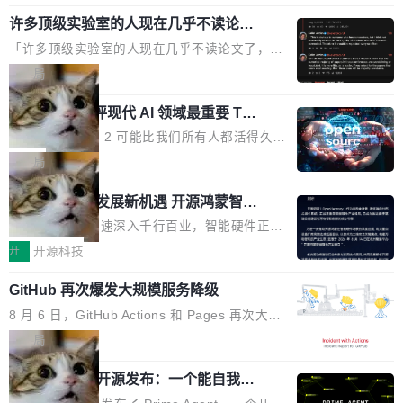
规范，结合服务器级元件、完善供电线材与内置
年的83.1亿美元增长至2026年的86.6亿美元,年
意思。比如我在一个后台管理系统里，需要填50
实时LCD监控屏，可充分满足当下高阶PC主机
许多顶级实验室的人现在几乎不读论文
复合增长率达5.44%,预计2032年将突破120亿美
个表单字段，每个字段还有联动逻辑；比如我
了
的严苛使用需求。 澎湃功率，紧凑机身 钛金雕1
元。数字广告与公共关系相关服务市场更是从20
「许多顶级实验室的人现在几乎不读论文了，而
想...
600PG5 AI TOP具备强悍输出功率，同时实现
25年的8463亿美元扩张至2026年的8763亿美
且他们认为 ICLR/ICML/NeurIPS 充斥着大量过
局
机身尺寸大幅精简。整机长度仅16厘米，属于同
元。数字的背后是一个清晰的事实——品牌对专
度宣传和欺诈。」 OpenAI 研究员 Keller Jorda
功率段机身尺寸十分紧凑的1600W电源产品。小
业化营销服务的需求从未如此迫切。 但市场扩容
xAI 前工程师评现代 AI 领域最重要 Top
n 这条推文引发了广泛讨论。他不是在说风凉
巧机身有效提升市面主流标准A...
3 开源项目
的同时,服务商的竞争逻辑正在改变。2026年Top
话，他是说出了一个圈内人尽皆知但很少公开捅
Flash Attention 2 可能比我们所有人都活得久。
Agency年度合辑的观察指出,“产品”这个离消费
破的事实。 Jordan 随后补充了一句软化声明：
这句话不是来自某个技术博客，而是出自 Hieu
局
者最近的载体,在整个品牌营销层面的权重显著变
「我不认为这些会议上大部分论文都在过度宣传
Pham 的一条推文。Hieu Pham 是谁？他是 xAI
高了。全域营销服务商的竞争正在从规模转向深
或造假。问题是，作为读者，如果你筛选出那些
共商智能硬件发展新机遇 开源鸿蒙智能
的早期工程师之一，在 Grok 训练基础设施团队
度,案例厚度、全域覆盖、多线协同...
硬件开发者日杭州站即将举行
看起来最令人兴奋的论文，那它们大部分都是过
工作过。近日他在 X 上发了一条帖子，列出了他
随着万物智联加速深入千行百业，智能硬件正从
度宣传的。」 这才是真正的痛点。不是所有论文
认为现代 AI 领域最重要的三个开源项目。 第一
单点设备迈向智能化、网联化、协同化发展。作
开
开源科技
都有问题，是最吸引眼球的那批论文最有问题。
个名字毫无悬念：Flash Attention 2。 Hieu 的
为面向全场景、跨终端的分布式操作系统，开源
他引用的帖子来自 Mathew Shen，一位 ICLR 2
理由很具体。FA 系列不需要解释，但 FA2 是他
GitHub 再次爆发大规模服务降级
鸿蒙通过统一技术底座和分布式能力，为不同类
026 的读者：「看了篇 ...
认为最重要的一个——复杂度恰到好处，刚好能
型智能设备的开发、连接与互联提供关键支撑，
8 月 6 日，GitHub Actions 和 Pages 再次大规
驱动你去学 CuTe，但还没被那些"邪恶的" Hopp
也为产业链企业探索产品创新与商业增长打开新
模服务降级，Actions 完全不可用超过 5 小时，
局
er++ 优化所淹没，足够容易修改和适配。 更关
的空间。 8月14日，开源鸿蒙智能硬件开发者日
webhook 停发，连自托管 runner 也因调度层故
键的是 FA2 的持久性...
（OHDD：OpenHarmony Hardware Develope
Prime Agent 开源发布：一个能自我改
障无法工作。Pages、Copilot code review、C
进的编程 Agent，ARC-AGI 3 超越人类
r Day）将在杭州启航。活动面向智能硬件产业
opilot coding agent 全部受影响。从检测到完全