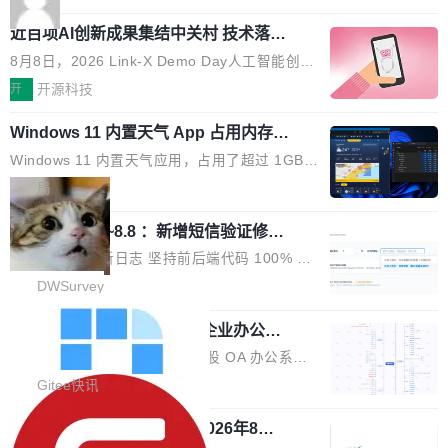
应时间，从源头消除拖影与动态模糊。 1.突破 O
跳动的这个未命名模型，直接跳到了 10 万亿。
就是它多少弥补了国产 Java 自研 HTTP/2 框架
LED 画质局限，暗部细节...
近百项AI创新成果集结中关村 技术落地
预训练通常需要 3 到 6 个月，之后还有微调阶
这块空白——放眼国产 Java 生态，能拿出手的
与产业迭代提速
段。按这个时间线，最早可能在 2026 年底或 2
HTTP/2 网络框架，要么闭源，要么底层建立在
8月8日，2026 Link-X Demo Day人工智能创新
027 年初发布。 这个节点很微妙。Anthropic 刚
Netty 之上，真正自研的 Java 实现几乎没有。
项目展在北京中关村举办。本次活动由星连资
开
开源科技
在 5 月发布了 Mythos 5...
wastnet 是一款完全自研、零第三方依赖的轻量
本、华清普智AI孵化器主办，汇聚近2000名产
级 Java 网络应用框架，核心基于 JDK 原生 NI
Windows 11 内置天气 App 占用内存超
业、学术、投资人士，集中展出近百项覆盖AI芯
过 1GB
O 构建 Reactor 多路复用模型，不依赖 Netty、
片、算力、模型、应用全链条创新项目，聚焦AI
Windows 11 内置天气应用，占用了超过 1GB
Tomcat 等任何第三方网络库。其 HTTP/2 协议
技术产业化落地与资本对接，呈现当前国内AI前
内存。 Notebookcheck 的测试发现这个数字
局
栈从 HPACK、Huffman 到 ALPN 均为自主实
沿技术突破与商业化最新进展。 活动围绕AI学术
时，反复确认了多次。不是 100MB，不是 500
现，在基准测试中与 Un...
研究与产业落地融合展开多维度研讨。星连资本
调问更新7.26~8.8 ：新增短信验证修
MB，是 1 个 G。一个显示天气的应用。 Windo
改，考试能力升级
创始合伙人张鸣晨表示，AI产业化是长期产融结
ws 内置应用臃肿早就是老话题了，但一款天气
DWSurvey 更新日志 坚持前后端代码 100% 开
合过程，早期优质技术项目需持续资本与产业资
应用占用内存就超过 1G 还是过于离谱——问题
源助力企业建设自主可控的问卷调研系统 官网地
DWSurvey
源赋能，助力创新从概念走向落地。现场青年学
出在 WebView2。微软的天气 App 本质上是一
址www.diaowen.net ➔ 源码下载Gitee 仓库 ➔
者、产业专家、投资人围绕AI前沿技术瓶颈、行
个嵌在 Edge WebView 里的网页。它不是一个
勾股 OA v6.0.2 已经发布，企业办公系
本次更新新增短信验证修改已答问卷功能，提升
业固有认知重构等议题展开跨界对话，聚焦行业
统
「应用」，它是一个运行在浏览器引擎里的网
答卷安全性；同时升级考试能力，完善填空题判
勾股 OA v6.0.2 已经发布。 勾股 OA 办公系统
真实痛点与突破方向...
页，外面套了一层 Windows 的壳。 WebView2
分、防切屏等功能体验，并优化多项产品细节，
是一款简单实用的开源的企业办公系统。系统集
Gitee快讯
本身就是个内存大户。它加载了完整的 Edge 渲
提升整体使用体验。 新增功能 01. 新增验证手
成了系统设置、附件管理、人事管理、行政管
染引擎，包括 JavaScript 引擎...
机号后查看、修改已答问卷功能 02. 新增填空题
942亿赛道如何选对伙伴？2026年8月G
理、消息管理、资产管理、企业公告、知识网