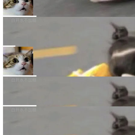
库继续执行。存储库是持久化的唯一真相...
样的次旗舰。 Galaxy Z Fold8 Ultra / Z Fold8 /
SpaceXAI 单季资本开支达 183 亿美元
ltaDB 的核心思路直接写在 landing page 最显
Z Flip8三款折叠屏新机均在7月22日发布，且全
眼的位置：「Software is made between com
根据风险投资人Tomer Tunguz 博客（VC 分
部搭载骁龙8 Elite Gen5 for Galaxy，它们本该
mits」——软件是在 commit 之间写出来的。git
析）披露的最新分析与第二季度业绩报告，Spac
白开水不加糖
是7月性...
只记录了你提交的最终状态，但真正的工作过程
eXAI在上个季度的总资本支出飙升至183.7亿美
——打字、删改、试错、agent 对话——都在 co
Meta 发布终端编程 Agent“Muse Cod
元。其中，绝大部分资金被直接用于 AI 领域，
e” 和 Muse Spark 1.2 模型
mmit 之间的空隙里丢失了。 DeltaDB 要做的就
金额高达158.3亿美元，这一单项投入已经逼近
Meta 今天发布了两款 AI 产品：Muse Code，
是把这段空隙补上。 回退到任何一次编辑：Delt
微软同期总资本开支的四成。 与亚马逊、Alpha
一个在终端里运行的编程 agent；Muse Spark
局
aDB 捕获 commit 之间的每一次操作，...
bet、微软以及 Meta 等传统科技巨头相比，Spa
1.2，驱动这个 agent 的新模型。一句话概括：
ceXAI的资金消耗速度尤为引人瞩目。然而，支
美团开源 LoHoSearch，用知识图谱校
你可以用 curl -fsSL https://dev.meta.ai/install.
准 AI 能力认知
撑庞大支出的资金来源却呈现出截然不同的面
sh | bash 安装一个能在大项目里自动规划、写
机器出题的前提，是让机器拥有全局视野。整个
貌。数据显示，微软和 Meta 主要依托充沛的经
代码、验证结果的 AI 终端工具。 据介绍，Muse
构建流程可以分为四个环节：建图 → 控制难度
白开水不加糖
营现金流来覆盖资本开支，其资本支出覆盖率分
Code 是 Meta 的编程 agent 产品。它和市场上
→ 质量把关 → 数据概览。
别达到155% 和106%;而SpaceXAI的经营现金
已有的终端编程 agent 在设计理念上有几个明显
腾讯开源 UCL-MPComm 通信库
流仅能覆盖资本开支的12...
的差异点。 异步后台 agent：Muse Code 有一
腾讯网平团队宣布开源了 UCL-MPComm 通信
个主 agent 循环，外加一组后台 agent。这些后
库，并将作为transport接入Mooncake TENT。
白开水不加糖
台 agent...
该通信库针对AI Memory池化场景的数据传输需
CoStrict入选工信部2025人工智能应用
求进行了深度优化，能够实现数据中心内大规模
典型案例
计算节点间多种内存类型的高性能通信。 UCL-
近日，工信部科技司公示《2025人工智能应用典