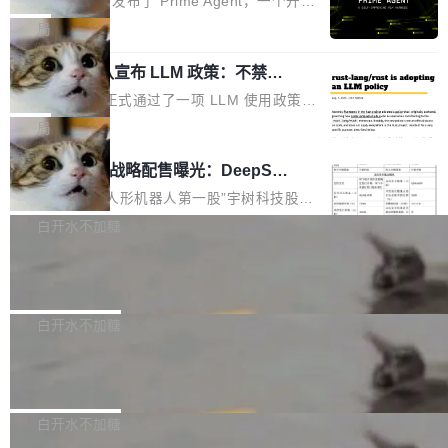
Prime Intellect 发布了 Prime Agent，一个开源
专家基线
链企业和开发者，邀请行业专家与资深技术顾
恢复，大约 12 小时。 这是 2026 年 8 月的第六
的编程 Agent Harness，核心设计围绕两个抽
局
问，围绕开源鸿蒙技术能力、设备适配、芯片适
起事故，其中四起与 AI/Copilot 服务相关。 Git
象：Recursive Language Model（RLM）和 C
配、功耗与稳定性调优、兼容性测评及统一互联
Hub 员工 kdaigle 在 HN 讨论中贴出了一组数
Rust 项目团队宣布 LLM 政策：不禁
ontinual Harness。在 ARC-AGI 3 基准测试
等内容展开系统讲解和实战交流，帮助企业进一
止，但你要承认哪些代码不是你写的
据：2025 年全年 10 亿次 commit。现在，每周
上，Prime Agent + Opus 5 的组合达到了 95.
Rust 语言项目正式通过了一项 LLM 使用政策，
步了解开源鸿蒙在智能...
2.75 亿次，全年预计 140 亿次。GitHub...
5% RHAE Best@1，超过了 ARC 报告的人类专
覆盖 rust-lang/rust 单一仓库的代码贡献。这不
局
家基线 95.4%。 不是又一个 coding agent 包装
是项目级别的官方立场，目前由五个团队采纳，
宇树科技 IPO 战略配售曝光：DeepSe
器 Prime Agent 的架构和市面上大多数 coding
但它可能是主流开源项目中关于 AI 辅助贡献最
ek 获配 93.3 万股，锁定 36 个月
agent 有本质区别。大多数 agent harness 的设
细致的一份规则。 政策的核心只有一句话：LLM
8月6日晚间，“人形机器人第一股”宇树科技股份
计是基于早期模型的能力—...
可以用来分析、提炼、审阅、建议，但不能用来
有限公司披露IPO发行价格及战略配售结果，杭
白开水不加糖
创作。 具体来说，LLM 生成的代码可以提交，
州深度求索人工智能基础技术研究有限公司（De
Docker 29.7.2 发布
但必须满足五个条件：预先安排、非关键、高质
epSeek）获配93.3399万股，按150.8元/股发行
量、充分测试、充分审查，并且必须披露。LLM
价格计算，认购金额约1.41亿元，股份锁定期为
Docker 29.7.2 现已发布，具体更新内容如下：
不得生成涉及安全性的关键变更，除非作者本身
36个月。 公告显示，本次宇树科技战略配售对
Bug fixes and enhancements 修复多次传递同
白开水不加糖
就是领域专家。即使如此，政策也"强烈不建
象主要包括长期投资机构、与公司业务具有战略
一环境变量时，docker service create和docker
议"这么做。 对于不披露的情况，审核者可以直
合作关系或长期合作愿景的大型企业、科创板保
Apache Fluss 毕业成为顶级项目
service update会发生 panic 的问题。docker/cl
接关闭 PR，无需解释。 政策作者 Jynn Ne...
荐人跟投子公司，以及公司高级管理人员和核心
i#7145 修复了 Docker Engine 29.7.0 中引入的
今年 7 月，Apache Fluss 的毕业提案在 Apach
员工参与设立的专项资产管理计划。其中，Dee
一个回归问题，该问题导致拉取镜像时会拒绝包
e 孵化器项目管理委员会（IPMC）投票中获得
白开水不加糖
pSeek作为与宇树科技具备战略合作关系的企
含绝对 hardlink 目标的镜像（此类镜像由某些镜
全票通过，随后获 Apache 软件基金会董事会批