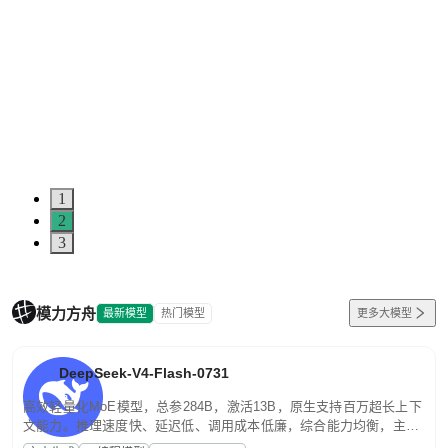
1
2
3
模力方舟
最新模型
热门模型
更多大模型
DeepSeek-V4-Flash-0731
高效轻量化MoE模型，总参284B，激活13B，原生支持百万超长上下
文能力。推理速度快、延迟低、调用成本低廉，综合能力均衡，主打
高并发、轻量化任务，适合日常对话、内容创作、基础 RAG、批量