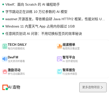
Vibelf：面向 Scratch 的 AI 编程助手
字节跳动正在训练 10 万亿参数的 AI 模型
wastnet 开源首发，零依赖自研 Java HTTP/2 框架，性能对标 Undertow !
Windows 11 内置天气 App 占用内存超过 1GB
任意网页划词 AI 问答：不用切换标签页的效率秘诀
TECH DAILY
阅读榜单
每日内容报纸化
每周热文看这里
DevFM
智写平台
当天资讯听着看
AI 创作更轻松
激励活动
智库报告
参与活动赢源石
行业技术报告
AI 造物
更多造物项目