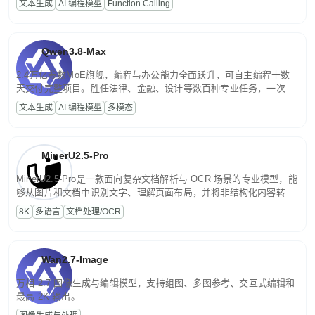
文本生成
AI 编程模型
Function Calling
文案处理等普惠刚需场景。
Qwen3.8-Max
2.4万亿参数MoE旗舰，编程与办公能力全面跃升，可自主编程十数
天交付完整项目。胜任法律、金融、设计等数百种专业任务，一次对
话端到端交付生产级成果。原生视觉理解贯穿规划、执行与验证全流
文本生成
AI 编程模型
多模态
程，支持超长文档与长视频的深度语义解析。长程任务中自主规划与
闭环迭代，持续进化。
MinerU2.5-Pro
MinerU2.5-Pro是一款面向复杂文档解析与 OCR 场景的专业模型，能
够从图片和文档中识别文字、理解页面布局，并将非结构化内容转换
为便于存储、检索和二次处理的结构化结果。
8K
多语言
文档处理/OCR
Wan2.7-Image
万相 2.7 图像生成与编辑模型，支持组图、多图参考、交互式编辑和
最高 2K 输出。