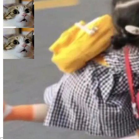
局
年。FFmpeg 社区最终选择用一个大版本的名
列表的数据匹配 —— 一项常规的数据处理任
没有拐弯抹角。他说中国正在赢得 AI 竞赛，而
字，留下了这份纪念。 雷霄骅曾是中国传媒大学
务，最终却产生了 180 万美元的账单，实际支出
当 AI agent 把源码变成了最好的扩展系
且按目前的速度，中国 AI 工具预计在今年底或
数字电视技术方向的博士生，长期从事视频、音
统，开发者工具必须开源
超出原定预算 860%。 更令人意外的是，该项目
2027 年就能追上美国前沿实验室的水平。 Dela
五年前，David Crawshaw 问过很多软件工程师
频技...
最终并未成功落地，而高额算力消耗持续运行长
ngue 把原因归结为一件事：开放协作。中国的
一个问题：你写过什么给自己用的程序？答案几
局
达 5 个月，公司直到财务对账时才察觉异常。这
AI 开发者在一个共享和协作的生态里加速迭代，
乎都是没有。工程师们整天用别人写的程序写程
意味着一个无人看管的 AI 程序，在近半年时间
而美国模型厂商在"闭门造车"。他的原话是 "buil
序给别人用。偶尔有人自己写个博客系统、智能
里日夜不停地"烧钱"。 复盘显示，...
ding in silos"——各自为战，互不通气。 这个判
家居控制、家庭实验室，都算稀奇事。 Crawsh
加载更多
断从他嘴里说出来分量不同。Hugging Face 是
aw 是 Shelley 的作者，一个开源 AI coding age
全球最大的开源 AI 平台，上面跑着上百万个模
nt。他最近在博客上写了一篇文章，核心论点很
型。谁在开源赛道上领先，...
简单：开发者工具必须开源。 理由不是传统的自
由软件情怀，而是一个跟 AI agent 直接相关的
技术判断。 两行 prompt 就能个性化任何软件 C
rawshaw 给出了两个 prompt。 第一个： "下载
某个软件的源码，在本地构建。修改 agent ...