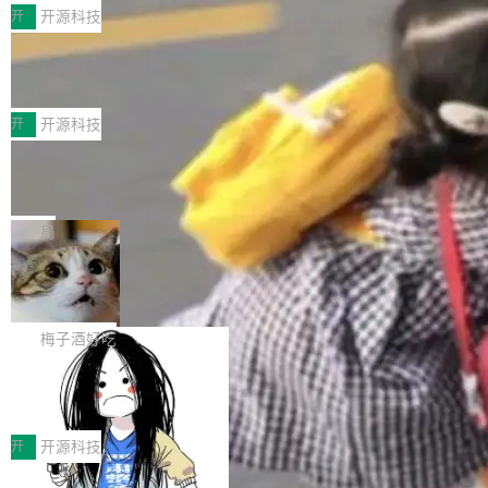
MPComm将作为一种传输引擎接入Mooncake T
型案例入选名单》，深信服“面向企业研发场景的
开
开源科技
ENT，实现零拷贝传输性能提升30%、非零拷贝
开源 AI 编程平台 CoStrict 应用”凭借卓越的技术
传输性能最高提升5倍。UCL-MPComm底层基
深信服AI算力网关入选工信部人工智能
创新与落地成效成功入选。 全链路私有化部署，
应用典型案例！
于自研UCL-Engine通信引擎，后续腾讯网平将
助力企业AI研发安全落地 当前，越来越多企业已
前不久，工业和信息化部正式发布《2025年人工
持续开源更多基于UCL-Engine的高性能通信组
经开始引入 AI Coding 工具，通过调用公有云模
智能应用典型案例名单》，集中展示人工智能在
开
开源科技
件。 腾讯网平团队在UCL-MPComm中实现了一
型或企业内部部署模型提升研发效率。但随着 AI
各领域的应用成果，覆盖技术底座、行业赋能、
个独立于业务线程的全局通信引擎（Engine），
Coding 从个人辅助工具逐步走向团队级、组织
Jeff Dean 离开 Google：一个时代的结
产品应用、支撑保障、专题等五大方向。深信服
并实...
束，一个实验室的开始
级应用，企业在规模化落地过程中，对安全性、
AI算力网关（AI创新平台）成功入选！ 随着各行
Google 员工编号 20。MapReduce 作者之一。
可控性和代码质量提出了更高要求。 首先是数据
各业的Agent走向规模化建设，算力构成形态逐
Bigtable 作者之一。TensorFlow 的作者之一。
局
安全与合规要求。对于大多数普通研发场景，公
渐丰富，用户关注的重点也在发生变化：不只是
Gemini 的架构师。Google 首席科学家。 Jeff D
有云模型能够满足快速试用和效率提升的需求。
让AI用起来，还要进一步看清混合算力时代下，
🔥 SolonCode v2026.8.4 发布：界面
ean 在 Google 工作了 27 年后，宣布离职。 他
但对于金融、能源、医疗等对数据安全要求较...
字体可调、22 种语言、记忆搜索增强
Token花在哪里、算力是否被充分利用，以及持
不是一个人走。一同离开的还有 Sanjay Ghema
打开终端就能上岗的全中文编码智能体，这一轮
续增长的AI成本该如何优化。 深信服AI算力网关
wat（Google 员工编号 23，Jeff Dean 二十多
把「看得清、用母语、记得住」三件事一次补
梅子酒好吃
正是围绕这些实际问题，从Token治理和成本治
年的编程搭档，MapReduce 和 Bigtable 的共同
齐。 SolonCode 是什么 SolonCode 是杭州无
理两个方面，让用户的每一份算力都看得清、管
作者）、Quoc Le（Google 大脑核心成员，Se
让“代码语义理解”深度释放AI Coding
耳科技研发的企业级终端编码智能体——一位全
得住、用得稳、省得下、更安全！ 一、从现在开
价值潜能：华为云码道（CodeArts）
q2Seq 和 DocAI 的共同发明人）以及 Oriol Vin
中文驱动的数字员工，自主理解需求、规划步
一、代码仓深度理解技术的作用与价值 在软件工
始，Token使用一目...
代码仓技术解析
yals（Gemini 联合负责人，AlphaSta...
骤、编写代码。不挑模型、不挑平台，curl 一行
程实践中，代码仓是企业核心知识资产的主要载
开
开源科技
装完即用。 开源地址：Gitee · GitCode · GitHu
体。企业级代码仓库通常包含数十万乃至数百万