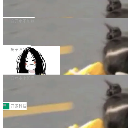
业，获配股份数量占本次发行数量的2.31%。 除
像构建工具生成）。moby/moby#53305 修复了
马斯克 AI 百科项目 Grokipedia 被曝数
准。今天，Apache 软件基金会正式宣布 Apach
DeepSeek外，腾讯旗下上海启善投资有限公司
月未更新
Docker Engine 29.7.0 中引入的一个回归问
e Fluss 孵化毕业，成为 Apache 顶级项目（TL
埃隆·马斯克推出的AI百科项目 Grokipedia 被曝
获配9...
题，该问题可能导致在旧版 Linux 内核...
P）！这一里程碑不仅标志着 Fluss 迈入新的发
长期停止内容更新，未能实现其作为“AI版维基百
白开水不加糖
展阶段，也将进一步推动流式存储、实时湖仓与
科”替代品的目标。 据 Lawfare 最新调查，自今
AI 数据基础加速融合，为实时数据基础设施的发
Solon I18n：三种解析器，零样板代码
年4月以来，Grokipedia 页面更新功能基本停
展开启新的篇章。
滞，过去三个月内没有任何条目完成更新，用户
如果你在 Spring Boot 里做过国际化，流程大概
提交的编辑请求也长期处于待处理状态。 Groki
是这样的：配 MessageSource 的 Bean、写 R
梅子酒好吃
pedia 于去年底上线，定位为由人工智能生成内
eloadableResourceBundleMessageSource、
容的百科平台，被马斯克视为传统众包百科网站
Apache Doris 4.1 全面增强 Iceberg：
声明 LocaleResolver、注册 LocaleChangeInt
支持 UPDATE、MERGE INTO 与 Iceb
维基百科的替代方案。Lawfare 调查发现，无论
erceptor…五六步之后才能看到第一行翻译文
Apache Doris 4.1 要补齐的，正是缺失的那一
erg V3
热门页面还是低关注度页面，均未出现近期更
本。 Solon 换了个方式。整个 i18n 模块围绕三
半。在已有查询能力的基础上，Doris 进一步支
白开水不加糖
新，相关问题并非局限于特定领域，而是在不同
个解析器、一个注解、一个工具类展开——没有
持了 UPDATE、DELETE、MERGE INTO 等数
主题和访问量页面中普遍存在。 调查人员最初认
XML、没有拦截器注册、没有样板配置。 资源
Testin XAgent：CIO智能测试落地指南
据修改操作、完整的表结构管理与分区演进，以
为，Grokipedia可能只是限...
文件的约定 把文件放到 resources/i18n/ 下： r
及 rewrite_data_files、expire_snapshots 等日
7月30日，TiD2026质量竞争力大会在北京中关
esources/i18n/messages.properties ...
常维护操作，并完整支持 Iceberg V3 格式。
村国家自主创新示范区会议中心开幕。本届大会
开
开源科技
由中关村智联软件服务业质量创新联盟主办，以
让非法状态不可表示：一篇关于 ADT
“智构可信·质创未来——AI原生时代的质量新范
的帖子在 Reddit 火了
式”为主题，直面AI从实验室走向规模化产业落地
有一种东西，一旦用过就回不去了。Alex Fedos