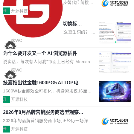
EO公司推荐
判分功能 03. 添加协作管理员支持树形结构选择
盘、审批流程设置、办公审批、工作计划、工作
当DeepSeek、豆包等大模型逐步替代传统搜索
体验优化与修复 •页面与体验优化 优化工作台首
汇报、工作日志、日常办公、财务管理、客户管
成为用户获取信息的主要入口,品牌竞争的逻辑变
开
开源科技
页 UI 展示效果，提升页面使用体验。 优化防切
理、合同管理、项目管理、任务管理等功能模
了:不再是争抢关键词排名,而是想办法进入AI脱
屏提醒规则，调整为每次切屏均触发提示，提升
块。系统简约，易于功能扩展，方便二次开发，
任意网页划词 AI 问答：不用切换标签页
口而出的那个答案。"GEO公司推荐"这个搜索词
考试规范性。 优化登录状...
的效率秘诀
可以用来做日常 OA，CRM，ERP，业务管理等
背后,折射的是企业面对新兴服务赛道时的集体困
看英文技术文档的时候，你是怎么查生词的？ 我
系统。 勾股OA6.0.2版本主要是对勾股OA 6第
惑——该信谁、看什么、怎么选。 据易观分析
猜大多数人的流程是：选中单词 → Ctrl+C → 切
席WC
一个大版本发布的部分功能细节优化和bug问题
《中国GEO市场产业图谱》数据,2026年中国GE
到翻译标签页 → Ctrl+V → 看翻译 → 切回原
修复的版本，具体更新日志如下： 1、补全新版
O行业规模预计达942亿元,同比增长169.7%。G
为什么要开发又一个 AI 浏览器插件
文。遇到不懂的代码片段，再切到 ChatGPT 问
本的各个审批类型的审批单导出 2、优化各个审
artner同期预测,传统搜索引擎访问量年内将下滑
一下。来回切换几次，思路早断了。 今天介绍的
说实话，每次有人问我"市面上已经有 Monica、
核反确认审批的逻辑，使...
25%,AI载体流量占比突破40%;埃森哲2025年中
开源 Chrome 扩展 AI Helper，有一个划词浮动
Sider、Copilot for Chrome 这些 AI 浏览器插件
席WC
国消费者调研则指出,37%的用户在有明确购买需
工具栏功能，能让你在任意网页选中文本就直接
了，你为什么还要再做一个"，我都觉得这个问题
求时倾向于先问AI。几组数据指向一致:GEO已
技嘉推出钛金雕1600PG5 AI TOP电
用 AI，完全不用切换标签页。 划词工具栏是什
问得好。 因为我自己也是从用户变成开发者的。
从营销"加分项"变成品牌在AI时...
源：为发烧级主机与本地AI算力打造旗
么 安装 AI Helper 后，在任意网页选中文本，选
现有产品的天花板 我用过不少 AI 浏览器插件。
1600W钛金能效全可视化，机身紧凑仅16厘米
舰供电方案
区旁边会自动浮现一个工具栏： 工具 功能 典型
刚开始觉得都挺好——选中一段文字，弹出解
继2026台北电脑展首度亮相后，技嘉科技近日正
开
开源科技
场景 AI 搜索 联网搜索相关信息 看到陌生概念，
释；写邮件时帮你润色；看英文网页给你翻译摘
式发布钛金雕1600PG5 AI TOP电源。这款高端
想快速了解背景 解释 让 AI 解释选中文本 读到
2026年8月品牌营销服务商选型观察：
要。但用久了你会发现，它们本质上都是同一类
电源专为发烧级DIY主机与本地AI算力平台打
费解...
从流量思维到品牌资产思维的范式转移
东西：一个带网页上下文的聊天框。 它们能读取
造，整机长度仅16厘米，提供1600W额定功率
2026年的品牌营销服务商市场,正经历一场深刻
页面的文本，然后把文本丢给大模型，再返回一
与80PLUS钛金能效；支持ATX 3.1与PCIe 5.1
的价值重构。全球全案品牌代理机构市场从2025
开
开源科技
段回答。仅此而已。 这当然有用，但总觉得差点