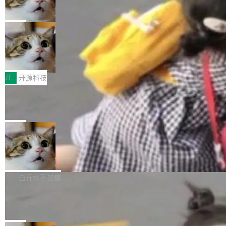
工程师在这件事上没什么可谦虚的——他们用 W
诉讼，称“Apple is getting this wron
（<a href="https://bugzilla.mozilla.org/show_
orkers 跑了十年 Isolate。用 CEO Matthew Pri
上个月，苹果一纸诉状把 OpenAI 告上法庭，指
g”
bug.cgi?id=204...
nce 的话说：「我们一生都在用 Isolate 运行代
控其挖角苹果前员工并窃取商业秘密。苹果的诉
局
码，而 AI Agent 不需要容器，它们需要的是 Iso
状把 OpenAI 描述成一个系统性地从前东家挖
late。」 容器为什么不合适 容器的问题在于启动
HUAWEI MatePad Edge上架WorkBu
人、套取机密信息的对手。 OpenAI 没发律师
ddy鸿蒙PC版，说话就能干活的AI办公
和销毁都太重了。一个 Agent 要执行的任务可能
函，也没选择庭外沉默。它在官网贴了一篇博
全能AI工作台WorkBuddy鸿蒙PC版上架HUAWE
搭子
只需要几毫秒的 CPU 时间，但容器从冷启动到
文，标题只有六个字：Apple is getting this wro
I MatePad Edge应用市场，直接下载即可使
开
开源科技
就绪要花数秒。如果未来有十...
ng。 然后，它把邮件往来和 iMessage 聊天记
用，与鸿蒙电脑上的体验一致。值得一提的是，
录全贴了出来。 他发错人了 苹果外部律师 Gabr
FFmpeg 9.0 发布：代号“Lei”，以此纪
这是目前市面上唯一支持平板接入WorkBuddy P
念中国开发者雷霄骅
iel Gross 来自 Weil 律所，2 月 23 日下午 5:53
C版的产品，搭载“人机双写”重磅功能——你写
全球知名开源多媒体框架 FFmpeg 今天正式发
给 OpenAI 总法律顾问 Che Chang 发了封邮
你的，AI写AI的，同屏协作互不干扰。一句话让
布了 9.0 版本。这个版本除了带来新一代音视频
局
件，附了一封长信，要求 OpenAI 配合调查前苹
AI帮你干活，现在开启全新体验！ 温馨提示：
处理能力和硬件加速支持之外，还有一个特殊之
果员工带走机密信...
体验WorkBuddy鸿蒙PC版前，请将 HUAWEI M
亚马逊成本失控：AI 写代码烧掉 1215
处：FFmpeg 9.0 的代号是“Lei”。 这个名字，
万元，超预算 860%
atePad Edge 升级至 HarmonyOS 6.1.0.135S
来自中国开发者雷霄骅（Lei Xiaohua）。 对于
外媒近日曝光了亚马逊的多份内部报告显示，AI
P9 patch03及以上版本。 *升级路径：设置 > 搜
很多中国音视频开发者而言，这个名字并不陌
导致公司在多个项目上超支。《金融时报》报道
白开水不加糖
索“软件更新” > 检查更新，即可搜索新版本，下
生。十年前，他通过大量中文技术文章、源码分
称，仅一个项目的成本超支就高达 180 万美元
载安装完成升级即可。 没有...
析和开源示例，让一代开发者第一次真正理解 F
Hugging Face CEO 发声：中国正在开
（约合人民币 1215 万元）。 具体来说，一名工
源模型上碾压我们
Fmpeg，也成为很多人进入音视频开发领域的
程师借助 Anthropic 旗下 Claude Sonnet 模型
"他们正在开源模型上碾压我们。" Hugging Fac
“启蒙老师”。 而今年，恰好是雷霄骅离世十周
编写程序，目标是完成电商平台作者信息与商品
e CEO Clément Delangue 在 CNBC 的采访里