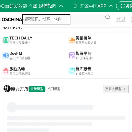
媒体矩阵
evOps研发效能
开源中国APP
切
综合
登录
开源资讯
软件资讯
TECH DAILY
阅读榜单
每日内容报纸化
每周热文看这里
DevFM
智写平台
当天资讯听着看
AI 创作更轻松
激励活动
智库报告
参与活动赢源石
行业技术报告
模力方舟
最新模型
热门模型
更多大模型