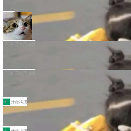
e” 和 Muse Spark 1.2 模型
mmit 之间的空隙里丢失了。 DeltaDB 要做的就
金额高达158.3亿美元，这一单项投入已经逼近
Meta 今天发布了两款 AI 产品：Muse Code，
是把这段空隙补上。 回退到任何一次编辑：Delt
微软同期总资本开支的四成。 与亚马逊、Alpha
一个在终端里运行的编程 agent；Muse Spark
局
aDB 捕获 commit 之间的每一次操作，...
bet、微软以及 Meta 等传统科技巨头相比，Spa
1.2，驱动这个 agent 的新模型。一句话概括：
ceXAI的资金消耗速度尤为引人瞩目。然而，支
美团开源 LoHoSearch，用知识图谱校
你可以用 curl -fsSL https://dev.meta.ai/install.
准 AI 能力认知
撑庞大支出的资金来源却呈现出截然不同的面
sh | bash 安装一个能在大项目里自动规划、写
机器出题的前提，是让机器拥有全局视野。整个
貌。数据显示，微软和 Meta 主要依托充沛的经
代码、验证结果的 AI 终端工具。 据介绍，Muse
构建流程可以分为四个环节：建图 → 控制难度
白开水不加糖
营现金流来覆盖资本开支，其资本支出覆盖率分
Code 是 Meta 的编程 agent 产品。它和市场上
→ 质量把关 → 数据概览。
别达到155% 和106%;而SpaceXAI的经营现金
已有的终端编程 agent 在设计理念上有几个明显
腾讯开源 UCL-MPComm 通信库
流仅能覆盖资本开支的12...
的差异点。 异步后台 agent：Muse Code 有一
腾讯网平团队宣布开源了 UCL-MPComm 通信
个主 agent 循环，外加一组后台 agent。这些后
库，并将作为transport接入Mooncake TENT。
白开水不加糖
台 agent...
该通信库针对AI Memory池化场景的数据传输需
CoStrict入选工信部2025人工智能应用
求进行了深度优化，能够实现数据中心内大规模
典型案例
计算节点间多种内存类型的高性能通信。 UCL-
近日，工信部科技司公示《2025人工智能应用典
MPComm将作为一种传输引擎接入Mooncake T
型案例入选名单》，深信服“面向企业研发场景的
开
开源科技
ENT，实现零拷贝传输性能提升30%、非零拷贝
开源 AI 编程平台 CoStrict 应用”凭借卓越的技术
深信服AI算力网关入选工信部人工智能
传输性能最高提升5倍。UCL-MPComm底层基
创新与落地成效成功入选。 全链路私有化部署，
应用典型案例！
于自研UCL-Engine通信引擎，后续腾讯网平将
助力企业AI研发安全落地 当前，越来越多企业已
前不久，工业和信息化部正式发布《2025年人工
持续开源更多基于UCL-Engine的高性能通信组
经开始引入 AI Coding 工具，通过调用公有云模
智能应用典型案例名单》，集中展示人工智能在
开
开源科技