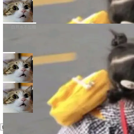
SS 圆角虚线样式中可能存在的问题 如果表单中
通过拉取过去一年内（从 PG 18 Beta1 时间点
和休闲娱乐竞争时间。" 这是 libexpat 维护者 S
的图像元素不在同一个子树中，则它们将不再关
至今）的所有 commit，同样交由 AI 分析提炼。
Firefox 153.0.3 发布
ebastian Pipping 写在博客里的话。8 月 4 日，
联 加...
经过人工复核，准确度令人满意。这一方法也为
他宣布了一个新消息：从 2026 年 8 月 1 日起，
Firefox 153.0.3 现已发布，具体更新内容如
社区爱好者提供了高效跟踪新版本的思路。
他可以全职维护 libexpat 了，最长 6 个月。发
下： New Smart Window 包含多项增强功能：
白开水不加糖
工资的是慕尼黑市政府。 libexpat 是一个 C99
<ul> <li>现在建议列表会显示更多结果，方便用
编写的流式 XML 解析器，MIT 许可证。和 libx
Cloudflare Computer 开源：你的 Age
户查找历史记录和切换到已打开的标签页。（<a
nt 需要一台电脑，而不是一个容器
ml2 一样，它是世界上使用最广泛的 XML 解析
href="https://bugzilla.mozilla.org/show_bug.c
Cloudflare 开源了名为 @cloudflare/computer
库之一。你的操作系统、浏览器、无数的基础设
gi?id=2019042">Bug&nbsp;2019042</a>）</l
的 npm 包。项目的核心论点是：容器不适合 Ag
局
施软件，很可能都在用它。而过去十年，维护它
i> <li>现在，助手可以直接使用 Exa 的网络搜索
ent 计算。真正适合的，是 Isolate。 Cloudflare
的人一直在用业余...
结果回答问题，而无需将问题转交给搜索引擎。
OpenAI 公开邮件和聊天记录回应苹果
工程师在这件事上没什么可谦虚的——他们用 W
诉讼，称“Apple is getting this wron
（<a href="https://bugzilla.mozilla.org/show_
orkers 跑了十年 Isolate。用 CEO Matthew Pri
上个月，苹果一纸诉状把 OpenAI 告上法庭，指
g”
bug.cgi?id=204...
nce 的话说：「我们一生都在用 Isolate 运行代
控其挖角苹果前员工并窃取商业秘密。苹果的诉
局
码，而 AI Agent 不需要容器，它们需要的是 Iso
状把 OpenAI 描述成一个系统性地从前东家挖
late。」 容器为什么不合适 容器的问题在于启动
人、套取机密信息的对手。 OpenAI 没发律师
和销毁都太重了。一个 Agent 要执行的任务可能
函，也没选择庭外沉默。它在官网贴了一篇博
只需要几毫秒的 CPU 时间，但容器从冷启动到
文，标题只有六个字：Apple is getting this wro
就绪要花数秒。如果未来有十...
ng。 然后，它把邮件往来和 iMessage 聊天记
录全贴了出来。 他发错人了 苹果外部律师 Gabr