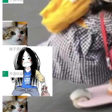
件。 腾讯网平团队在UCL-MPComm中实现了一
型或企业内部部署模型提升研发效率。但随着 AI
各领域的应用成果，覆盖技术底座、行业赋能、
个独立于业务线程的全局通信引擎（Engine），
Coding 从个人辅助工具逐步走向团队级、组织
Jeff Dean 离开 Google：一个时代的结
产品应用、支撑保障、专题等五大方向。深信服
并实...
束，一个实验室的开始
级应用，企业在规模化落地过程中，对安全性、
AI算力网关（AI创新平台）成功入选！ 随着各行
Google 员工编号 20。MapReduce 作者之一。
可控性和代码质量提出了更高要求。 首先是数据
各业的Agent走向规模化建设，算力构成形态逐
Bigtable 作者之一。TensorFlow 的作者之一。
局
安全与合规要求。对于大多数普通研发场景，公
渐丰富，用户关注的重点也在发生变化：不只是
Gemini 的架构师。Google 首席科学家。 Jeff D
有云模型能够满足快速试用和效率提升的需求。
让AI用起来，还要进一步看清混合算力时代下，
🔥 SolonCode v2026.8.4 发布：界面
ean 在 Google 工作了 27 年后，宣布离职。 他
但对于金融、能源、医疗等对数据安全要求较...
字体可调、22 种语言、记忆搜索增强
Token花在哪里、算力是否被充分利用，以及持
不是一个人走。一同离开的还有 Sanjay Ghema
打开终端就能上岗的全中文编码智能体，这一轮
续增长的AI成本该如何优化。 深信服AI算力网关
wat（Google 员工编号 23，Jeff Dean 二十多
把「看得清、用母语、记得住」三件事一次补
梅子酒好吃
正是围绕这些实际问题，从Token治理和成本治
年的编程搭档，MapReduce 和 Bigtable 的共同
齐。 SolonCode 是什么 SolonCode 是杭州无
理两个方面，让用户的每一份算力都看得清、管
作者）、Quoc Le（Google 大脑核心成员，Se
让“代码语义理解”深度释放AI Coding
耳科技研发的企业级终端编码智能体——一位全
得住、用得稳、省得下、更安全！ 一、从现在开
价值潜能：华为云码道（CodeArts）
q2Seq 和 DocAI 的共同发明人）以及 Oriol Vin
中文驱动的数字员工，自主理解需求、规划步
一、代码仓深度理解技术的作用与价值 在软件工
始，Token使用一目...
代码仓技术解析
yals（Gemini 联合负责人，AlphaSta...
骤、编写代码。不挑模型、不挑平台，curl 一行
程实践中，代码仓是企业核心知识资产的主要载
开
开源科技
装完即用。 开源地址：Gitee · GitCode · GitHu
体。企业级代码仓库通常包含数十万乃至数百万
b 安装 支持 Java 8+（8~26）、macOS / Linu
一条“删库”命令跑 17 小时，算法工程
个文件，其规模远超单次模型调用可承载的上下
师删光 89TB 数据只为干私活
x / Windows / Harmony PC。 # macOS / Linu
文窗口。随着项目规模的持续扩张与代码历史的
最高人民检察院8月4日公布了一起案件：北京一
x / Harmony PC curl -fsSL https://solon.noea
不断累积，代码仓中的模块关系、接口契约、业
名90后算法工程师王某，为了给自己接的私活腾
局
r.org/solon...
务逻辑等关键信息往往分散于数十乃至数百个文
服务器空间，删光了公司AI游戏部门的全部核心
件之中，形成高度复杂的知识关联网络。传统的
Cloudflare 分享推理优化实践：KV ca
数据。 王某2024年1月入职东城区某科技公司AI