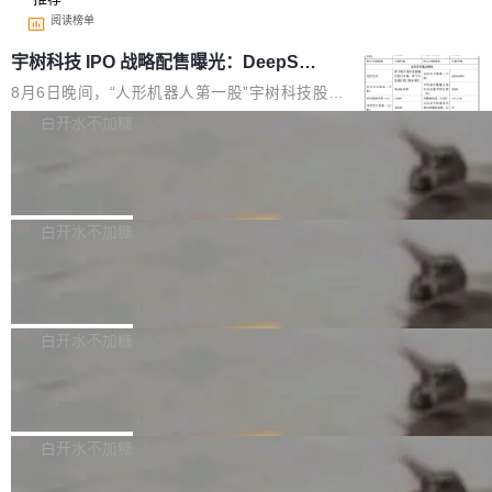
阅读榜单
宇树科技 IPO 战略配售曝光：DeepSe
ek 获配 93.3 万股，锁定 36 个月
8月6日晚间，“人形机器人第一股”宇树科技股份
有限公司披露IPO发行价格及战略配售结果，杭
白开水不加糖
州深度求索人工智能基础技术研究有限公司（De
Docker 29.7.2 发布
epSeek）获配93.3399万股，按150.8元/股发行
价格计算，认购金额约1.41亿元，股份锁定期为
Docker 29.7.2 现已发布，具体更新内容如下：
36个月。 公告显示，本次宇树科技战略配售对
Bug fixes and enhancements 修复多次传递同
白开水不加糖
象主要包括长期投资机构、与公司业务具有战略
一环境变量时，docker service create和docker
合作关系或长期合作愿景的大型企业、科创板保
Apache Fluss 毕业成为顶级项目
service update会发生 panic 的问题。docker/cl
荐人跟投子公司，以及公司高级管理人员和核心
i#7145 修复了 Docker Engine 29.7.0 中引入的
今年 7 月，Apache Fluss 的毕业提案在 Apach
员工参与设立的专项资产管理计划。其中，Dee
一个回归问题，该问题导致拉取镜像时会拒绝包
e 孵化器项目管理委员会（IPMC）投票中获得
白开水不加糖
pSeek作为与宇树科技具备战略合作关系的企
含绝对 hardlink 目标的镜像（此类镜像由某些镜
全票通过，随后获 Apache 软件基金会董事会批
业，获配股份数量占本次发行数量的2.31%。 除
像构建工具生成）。moby/moby#53305 修复了
马斯克 AI 百科项目 Grokipedia 被曝数
准。今天，Apache 软件基金会正式宣布 Apach
DeepSeek外，腾讯旗下上海启善投资有限公司
月未更新
Docker Engine 29.7.0 中引入的一个回归问
e Fluss 孵化毕业，成为 Apache 顶级项目（TL
埃隆·马斯克推出的AI百科项目 Grokipedia 被曝
获配9...
题，该问题可能导致在旧版 Linux 内核...
P）！这一里程碑不仅标志着 Fluss 迈入新的发
长期停止内容更新，未能实现其作为“AI版维基百
白开水不加糖
展阶段，也将进一步推动流式存储、实时湖仓与
科”替代品的目标。 据 Lawfare 最新调查，自今