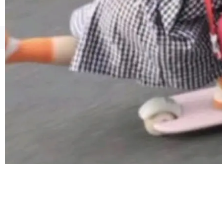
iel Gross 来自 Weil 律所，2 月 23 日下午 5:53
给 OpenAI 总法律顾问 Che Chang 发了封邮
件，附了一封长信，要求 OpenAI 配合调查前苹
©OSCHINA(OSChina.NET)
京ICP备2025119063号
果员工带走机密信...