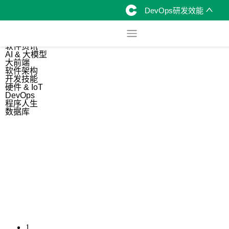
DevOps研发效能
综合
开源资讯
软件资讯
AI & 大模型
大前端
软件架构
开发技能
硬件 & IoT
DevOps
程序人生
数据库
1