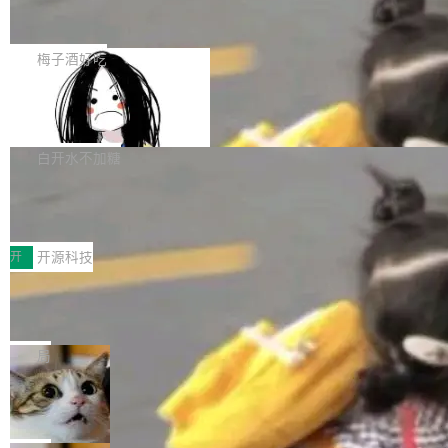
AI 数据基础加速融合，为实时数据基础设施的发
Solon I18n：三种解析器，零样板代码
年4月以来，Grokipedia 页面更新功能基本停
展开启新的篇章。
滞，过去三个月内没有任何条目完成更新，用户
如果你在 Spring Boot 里做过国际化，流程大概
提交的编辑请求也长期处于待处理状态。 Groki
是这样的：配 MessageSource 的 Bean、写 R
梅子酒好吃
pedia 于去年底上线，定位为由人工智能生成内
eloadableResourceBundleMessageSource、
容的百科平台，被马斯克视为传统众包百科网站
Apache Doris 4.1 全面增强 Iceberg：
声明 LocaleResolver、注册 LocaleChangeInt
支持 UPDATE、MERGE INTO 与 Iceb
维基百科的替代方案。Lawfare 调查发现，无论
erceptor…五六步之后才能看到第一行翻译文
Apache Doris 4.1 要补齐的，正是缺失的那一
erg V3
热门页面还是低关注度页面，均未出现近期更
本。 Solon 换了个方式。整个 i18n 模块围绕三
半。在已有查询能力的基础上，Doris 进一步支
白开水不加糖
新，相关问题并非局限于特定领域，而是在不同
个解析器、一个注解、一个工具类展开——没有
持了 UPDATE、DELETE、MERGE INTO 等数
主题和访问量页面中普遍存在。 调查人员最初认
XML、没有拦截器注册、没有样板配置。 资源
Testin XAgent：CIO智能测试落地指南
据修改操作、完整的表结构管理与分区演进，以
为，Grokipedia可能只是限...
文件的约定 把文件放到 resources/i18n/ 下： r
及 rewrite_data_files、expire_snapshots 等日
7月30日，TiD2026质量竞争力大会在北京中关
esources/i18n/messages.properties ...
常维护操作，并完整支持 Iceberg V3 格式。
村国家自主创新示范区会议中心开幕。本届大会
开
开源科技
由中关村智联软件服务业质量创新联盟主办，以
让非法状态不可表示：一篇关于 ADT
“智构可信·质创未来——AI原生时代的质量新范
的帖子在 Reddit 火了
式”为主题，直面AI从实验室走向规模化产业落地
有一种东西，一旦用过就回不去了。Alex Fedos
的核心质量命题。会上，《2026智能研发生产力
eev 管它叫"软件设计的基石"。 他说的东西不新
局
工具选型手册》发布，Testin云测的Testin XAge
鲜——代数数据类型（ADT），尤其是和类型
Cloudflare 开源内部企业 AI 平台 Clou
nt智能测试系统入选AI测试领域代表产品。对CI
（sum type）。但他说清楚了一件事：这不是类
dflare OS
O而言，这提示了一个转变：AI测试正在从效率
型系统的学术体操，是日常编码的思维方式。 文
Cloudflare 发布了一个开源项目 Cloudflare O
工具升级为企业的质量基础设施。 CIO面对的新