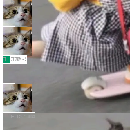
章从一个简单的例子切入。一个网站的深色主题
S。如果你只看官方博客，你会觉得这是又一
局
现实 过去两年，CIO们的焦虑清单上多了两项：
设置，如果用布尔值 + 可空字段来表示——bool
个"AI 知识库 + 聊天机器人"——每个大厂都在
一是如何让大模型和智能体应用安全地从PoC走
Deno 团队开源 Celld，可自托管的分
ean 表示是否可切换，nullable 的默认模式、浅
做，没什么新鲜的。 但 Kenton Varda 在 Twitte
向生产，二是如何让测试团队跟得上AI应用...
布式 Durable Objects
色方案、深色方案——会产生大量无意义的组
r 上把事情说清楚了： 今天我们发布了 Cloudfla
Ryan Dahl 领导的 Deno 团队推出了最新开源项
合。方案缺了、配置冲突了、全 null 了。要知道
re OS，一个带连接器的聊天机器人，跟其他所
目 Celld，一个能在自己机器上运行 Cloudflare
局
哪些组合有效，作者说，你得靠"文档、校验、或
有科技公司做的一样。只不过，实际上它不一
Workers 和 Durable Objects 的守护进程。 设
者部落知识"。 换个写法。Rust 的 enum，两个
样。这是 Sandstorm.io 的重制版，我十年前的
鲁大师7月新机性能/流畅/AI榜：vivo夺
计思路很直接：每个对象是一个独立的 SQLite
变体：Switchable...
性能、流畅双第一，三星Galaxy Z系列
那个创业公司。不同的是，这次它构建在 Cloudf
数据库，按名称寻址，复制到你自己的 S3 兼容
2026年7月的手机市场，由于存储等硬件成本暴
新折叠缺席
lare Workers 上——我花了九年时间搭建的平台
存储库里。节点之间只通过这个存储库协调——
增，手机厂商的日子也不好过啊，新机速度明显
开
开源科技
——并且深度集成了 AI。这基本上是我十年秘密
没有控制平面，没有共识协议。每个对象自带一
放缓，因此硝烟味淡了许多。新机参数规格除开
计划的顶峰。 十年前，Ken...
个小型数据库，应用天然按分片构建，单个数据
Zed 推出 DeltaDB，一个记录 commit
高价的三星折叠（三星Galaxy Z Fold8 Ultra / Z
之间所有操作的版本控制系统
库的竞争和爆炸半径问题在设计层面就被消除
Fold8 / Z Flip8）外，其余要么是中低端机器，
Zed 编辑器团队发布了新项目——DeltaDB，一
了。 闲置的 cell 会休眠到几乎不占资源。当 cel
例如iQOO Z11i、REDMI Note 17、REDMI No
个在 git commit 之间记录每一次编辑操作的版
局
l 迁移或唤醒时，新宿主从 S3 恢复 SQLite 数据
te 17 Pro、OPPO K15，要么是vivo X300 E这
本控制系统。目前处于 Early Access 阶段。 De
库继续执行。存储库是持久化的唯一真相...
样的次旗舰。 Galaxy Z Fold8 Ultra / Z Fold8 /
SpaceXAI 单季资本开支达 183 亿美元
ltaDB 的核心思路直接写在 landing page 最显
Z Flip8三款折叠屏新机均在7月22日发布，且全
眼的位置：「Software is made between com
根据风险投资人Tomer Tunguz 博客（VC 分
部搭载骁龙8 Elite Gen5 for Galaxy，它们本该
mits」——软件是在 commit 之间写出来的。git
析）披露的最新分析与第二季度业绩报告，Spac
白开水不加糖
是7月性...
只记录了你提交的最终状态，但真正的工作过程
eXAI在上个季度的总资本支出飙升至183.7亿美
——打字、删改、试错、agent 对话——都在 co
Meta 发布终端编程 Agent“Muse Cod
元。其中，绝大部分资金被直接用于 AI 领域，