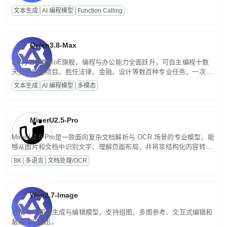
高并发、轻量化任务，适合日常对话、内容创作、基础 RAG、批量
文本生成
AI 编程模型
Function Calling
文案处理等普惠刚需场景。
Qwen3.8-Max
2.4万亿参数MoE旗舰，编程与办公能力全面跃升，可自主编程十数
天交付完整项目。胜任法律、金融、设计等数百种专业任务，一次对
话端到端交付生产级成果。原生视觉理解贯穿规划、执行与验证全流
文本生成
AI 编程模型
多模态
程，支持超长文档与长视频的深度语义解析。长程任务中自主规划与
闭环迭代，持续进化。
MinerU2.5-Pro
MinerU2.5-Pro是一款面向复杂文档解析与 OCR 场景的专业模型，能
够从图片和文档中识别文字、理解页面布局，并将非结构化内容转换
为便于存储、检索和二次处理的结构化结果。
8K
多语言
文档处理/OCR
Wan2.7-Image
万相 2.7 图像生成与编辑模型，支持组图、多图参考、交互式编辑和
最高 2K 输出。