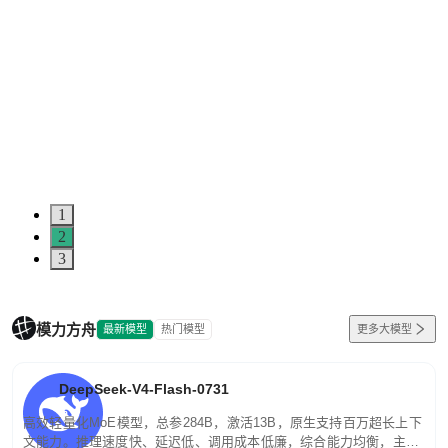
1
2
3
模力方舟
最新模型
热门模型
更多大模型
DeepSeek-V4-Flash-0731
高效轻量化MoE模型，总参284B，激活13B，原生支持百万超长上下
文能力。推理速度快、延迟低、调用成本低廉，综合能力均衡，主打