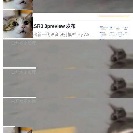
che 量化 + 权重压缩，吞吐量提升 4
代码检索手段（如关键词匹配、目录遍历）仅能
短剧部门，有互联网大厂背景。在公司内部架构
Kimi 和 GLM 是当前最强的大模型系列之一，但
1%，成本降 30%
在语法层面完成文本定位，难以触及代码的语义
调整期间，部门三次通知全员将数据从A集群迁
它们有一个共同的问题：太吃显存了。月之暗面
局
内涵与结构关联，导致开发者使用代码智能体在
移到B集群，王某都回复了"收到"。 他没有迁移
的 Kimi K 系列和智谱的 GLM 都是长上下文、M
理解大规模代码仓时面临显著"代码仓理解"瓶
数据。2024年9月3日下午4点，他使用此前登录
腾讯混元 Hy ASR3.0preview 发布
oE 架构的大模型，好用到让人上瘾，但 GPU 显
颈。 代码仓深度理解服务（以下简称" CodeBas
的账号密码进入A集群，输入了一条被程序员圈
存永远不够用。 Cloudflare 的 Workers AI 团队
腾讯混元正式推出新一代语音识别模型 Hy ASR
e深度理解服务"）是华为云码道（CodeA...
称为"删库跑路"的命令——最高管理员权限、无
一直在跑这些模型的推理。他们在官方博客上发
3.0preview。基于最新一代大语言模型 Hy3 的
白开水不加糖
需确认、强制递归删除。17个小时后，运维人员
了一篇技术文章，详细拆解了三种让大模型在 G
语言理解能力，以及融合了高精度语音识别与深
发现异常并中止进程时，89TB数据已经没了。
Pale Moon 34.3.2 发布，苍月浏览器
PU 上跑得更省、更快的技术手段——KV cache
度语义理解能力，实现了语音识别能力的全面升
删掉的是AI游戏部门的全部开发文件，包括公司
量化、模型权重压缩、以及共享 KV cache 的完
级。 根据介绍，Hy ASR3.0preview 目标在于：
Pale Moon 34.3.2 现已发布，这是一个安全更
自研的多个文生3D和...
整性保护。效果是：吞吐量提升 41%，每 token
让语音识别不再只是听清，而是真正听懂。通过
新和少量网页兼容性修复版本。 Changes/fixe
白开水不加糖
成本降低 30%，精度不变。 FP8 省的不仅是显
先理解你的语境和意图，再把准确的文字直接给
s： 实现了URL.Parse()便捷功能 对浏览器内部
存 KV cache 是推理时最吃显...
PostgreSQL 18/19 新特性深度解读
到你。从“逐字转写、单点优化”演进为“理解语
函数添加了多项边界检查，以避免潜在的越界访
境、兼容场景、一键直出”。 Hy ASR 3.0 previe
问、下溢和溢出。（DiD） 修复了加载和解析内
演讲者分享了一个有趣的实践：面对 PG 18 已
w 不要求标准普通话，方言识别覆盖粤语、吴语
容提供的字体时出现的几个问题 为避免音频加
发布的 Release Notes，他利用 AI 工具（如 Co
白开水不加糖
等 10 大方言片区和 20 余个二级小片区。在开
载、处理和播放过程中可能出现的一系列错误，
pilot）对数千条 commit 日志进行自动分析，先
源评测集中，Hy ASR 3.0 preview 在多语种的
对音频采样频率设定了下限 采样率低于 8kHz
慕尼黑市政府为全职开源项目维护者提
让模型总结出三十余条潜在特性，再逐条要求生
WER（...
供资助
（通常被认为是 "telephone"/"walkie-talkie" 音
成详细解释和代码校验，最终筛选出对用户体感
"在过去大约 10 年的大部分时间里，libexpat 的
质的最低采样率）的音频格式将被拒绝 修复了 C
最强的若干项。对于尚未正式发版的 PG 19，则
维护工作一直与我的日常工作、家务、社交生活
局