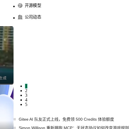
开源模型
公司动态
I生成
1
2
3
4
5
Gitee AI 队友正式上线，免费领 500 Credits 体验额度
Simon Willison 重新拥抱 MCP：无状态协议如何改变游戏规则