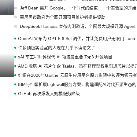
Jeff Dean 离开 Google：一个时代的结束，一个实验室的开始
I生成
慕尼黑市政府为全职开源项目维护者提供资助
DeepSeek Harness 宣布内测邀请，全网最大规模开源 Age
OpenAI 宣布为 GPT-5.6 Sol 调优，并让免费用户无限用 Luna
许多顶级实验室的人现在几乎不读论文了
xAI 前工程师评现代 AI 领域最重要 Top3 开源项目
AMD 收购 AI 芯片创企 Taalas，旨在将模型权重刻进芯片以
I生成
红帽在2026年Gartner云原生应用平台魔力象限中被评为领导者
IBM与红帽扩展Lightwell服务方案，构建适配AI时代开源生
GitHub 再次爆发大规模服务降级
Prime Agent 开源发布：一个能自我改进的编程 Agent，ARC-
Rust 项目团队宣布 LLM 政策：不禁止，但你要承认哪些代码
宇树科技 IPO 战略配售曝光：DeepSeek 获配 93.3 万股，锁定
潮起潮落，你我仍在 | 2026 腾讯云粤港澳大湾区架构师峰会
I生成