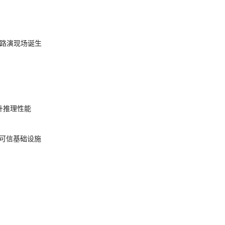
nt 路演现场诞生
提升推理性能
态的可信基础设施
AGI 3 超越人类专家基线
不是你写的
O
 36 个月