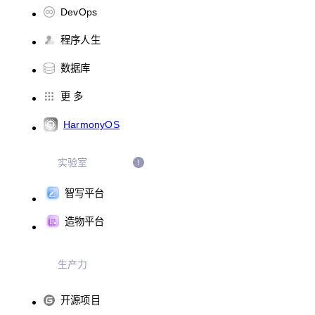
DevOps
程序人生
数据库
更 多
HarmonyOS
实验室
智写平台
造物平台
生产力
开源项目