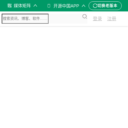
媒体矩阵
开源中国APP
切换老版本
登录
注册