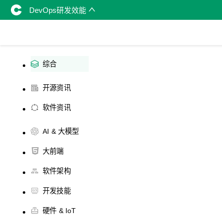
DevOps研发效能
综合
开源资讯
软件资讯
AI & 大模型
大前端
软件架构
开发技能
硬件 & IoT