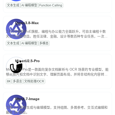
高并发、轻量化任务，适合日常对话、内容创作、基础 RAG、批量
文本生成
AI 编程模型
Function Calling
文案处理等普惠刚需场景。
Qwen3.8-Max
2.4万亿参数MoE旗舰，编程与办公能力全面跃升，可自主编程十数
天交付完整项目。胜任法律、金融、设计等数百种专业任务，一次对
话端到端交付生产级成果。原生视觉理解贯穿规划、执行与验证全流
文本生成
AI 编程模型
多模态
程，支持超长文档与长视频的深度语义解析。长程任务中自主规划与
闭环迭代，持续进化。
MinerU2.5-Pro
MinerU2.5-Pro是一款面向复杂文档解析与 OCR 场景的专业模型，能
够从图片和文档中识别文字、理解页面布局，并将非结构化内容转换
为便于存储、检索和二次处理的结构化结果。
8K
多语言
文档处理/OCR
Wan2.7-Image
万相 2.7 图像生成与编辑模型，支持组图、多图参考、交互式编辑和
最高 2K 输出。