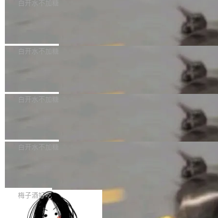
可以用来分析、提炼、审阅、建议，但不能用来
有限公司披露IPO发行价格及战略配售结果，杭
白开水不加糖
创作。 具体来说，LLM 生成的代码可以提交，
州深度求索人工智能基础技术研究有限公司（De
Docker 29.7.2 发布
但必须满足五个条件：预先安排、非关键、高质
epSeek）获配93.3399万股，按150.8元/股发行
量、充分测试、充分审查，并且必须披露。LLM
价格计算，认购金额约1.41亿元，股份锁定期为
Docker 29.7.2 现已发布，具体更新内容如下：
不得生成涉及安全性的关键变更，除非作者本身
36个月。 公告显示，本次宇树科技战略配售对
Bug fixes and enhancements 修复多次传递同
白开水不加糖
就是领域专家。即使如此，政策也"强烈不建
象主要包括长期投资机构、与公司业务具有战略
一环境变量时，docker service create和docker
议"这么做。 对于不披露的情况，审核者可以直
合作关系或长期合作愿景的大型企业、科创板保
Apache Fluss 毕业成为顶级项目
service update会发生 panic 的问题。docker/cl
接关闭 PR，无需解释。 政策作者 Jynn Ne...
荐人跟投子公司，以及公司高级管理人员和核心
i#7145 修复了 Docker Engine 29.7.0 中引入的
今年 7 月，Apache Fluss 的毕业提案在 Apach
员工参与设立的专项资产管理计划。其中，Dee
一个回归问题，该问题导致拉取镜像时会拒绝包
e 孵化器项目管理委员会（IPMC）投票中获得
白开水不加糖
pSeek作为与宇树科技具备战略合作关系的企
含绝对 hardlink 目标的镜像（此类镜像由某些镜
全票通过，随后获 Apache 软件基金会董事会批
业，获配股份数量占本次发行数量的2.31%。 除
像构建工具生成）。moby/moby#53305 修复了
马斯克 AI 百科项目 Grokipedia 被曝数
准。今天，Apache 软件基金会正式宣布 Apach
DeepSeek外，腾讯旗下上海启善投资有限公司
月未更新
Docker Engine 29.7.0 中引入的一个回归问
e Fluss 孵化毕业，成为 Apache 顶级项目（TL
埃隆·马斯克推出的AI百科项目 Grokipedia 被曝
获配9...
题，该问题可能导致在旧版 Linux 内核...
P）！这一里程碑不仅标志着 Fluss 迈入新的发
长期停止内容更新，未能实现其作为“AI版维基百
白开水不加糖
展阶段，也将进一步推动流式存储、实时湖仓与
科”替代品的目标。 据 Lawfare 最新调查，自今
AI 数据基础加速融合，为实时数据基础设施的发
Solon I18n：三种解析器，零样板代码
年4月以来，Grokipedia 页面更新功能基本停
展开启新的篇章。
滞，过去三个月内没有任何条目完成更新，用户
如果你在 Spring Boot 里做过国际化，流程大概
提交的编辑请求也长期处于待处理状态。 Groki
是这样的：配 MessageSource 的 Bean、写 R
梅子酒好吃
pedia 于去年底上线，定位为由人工智能生成内
eloadableResourceBundleMessageSource、
容的百科平台，被马斯克视为传统众包百科网站
Apache Doris 4.1 全面增强 Iceberg：
声明 LocaleResolver、注册 LocaleChangeInt