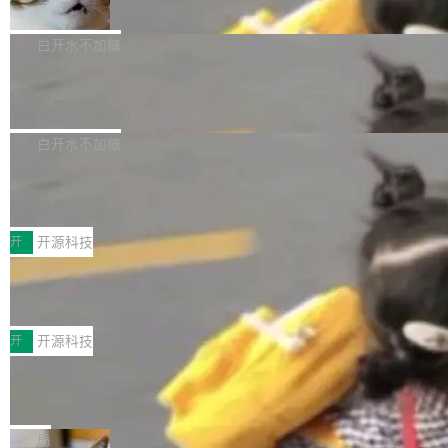
准 AI 能力认知
撑庞大支出的资金来源却呈现出截然不同的面
sh | bash 安装一个能在大项目里自动规划、写
机器出题的前提，是让机器拥有全局视野。整个
貌。数据显示，微软和 Meta 主要依托充沛的经
代码、验证结果的 AI 终端工具。 据介绍，Muse
构建流程可以分为四个环节：建图 → 控制难度
白开水不加糖
营现金流来覆盖资本开支，其资本支出覆盖率分
Code 是 Meta 的编程 agent 产品。它和市场上
→ 质量把关 → 数据概览。
别达到155% 和106%;而SpaceXAI的经营现金
已有的终端编程 agent 在设计理念上有几个明显
腾讯开源 UCL-MPComm 通信库
流仅能覆盖资本开支的12...
的差异点。 异步后台 agent：Muse Code 有一
腾讯网平团队宣布开源了 UCL-MPComm 通信
个主 agent 循环，外加一组后台 agent。这些后
库，并将作为transport接入Mooncake TENT。
白开水不加糖
台 agent...
该通信库针对AI Memory池化场景的数据传输需
CoStrict入选工信部2025人工智能应用
求进行了深度优化，能够实现数据中心内大规模
典型案例
计算节点间多种内存类型的高性能通信。 UCL-
近日，工信部科技司公示《2025人工智能应用典
MPComm将作为一种传输引擎接入Mooncake T
型案例入选名单》，深信服“面向企业研发场景的
开
开源科技
ENT，实现零拷贝传输性能提升30%、非零拷贝
开源 AI 编程平台 CoStrict 应用”凭借卓越的技术
深信服AI算力网关入选工信部人工智能
传输性能最高提升5倍。UCL-MPComm底层基
创新与落地成效成功入选。 全链路私有化部署，
应用典型案例！
于自研UCL-Engine通信引擎，后续腾讯网平将
助力企业AI研发安全落地 当前，越来越多企业已
前不久，工业和信息化部正式发布《2025年人工
持续开源更多基于UCL-Engine的高性能通信组
经开始引入 AI Coding 工具，通过调用公有云模
智能应用典型案例名单》，集中展示人工智能在
开
开源科技
件。 腾讯网平团队在UCL-MPComm中实现了一
型或企业内部部署模型提升研发效率。但随着 AI
各领域的应用成果，覆盖技术底座、行业赋能、
个独立于业务线程的全局通信引擎（Engine），
Coding 从个人辅助工具逐步走向团队级、组织
Jeff Dean 离开 Google：一个时代的结
产品应用、支撑保障、专题等五大方向。深信服
并实...
束，一个实验室的开始
级应用，企业在规模化落地过程中，对安全性、
AI算力网关（AI创新平台）成功入选！ 随着各行
Google 员工编号 20。MapReduce 作者之一。
可控性和代码质量提出了更高要求。 首先是数据
各业的Agent走向规模化建设，算力构成形态逐
Bigtable 作者之一。TensorFlow 的作者之一。
局