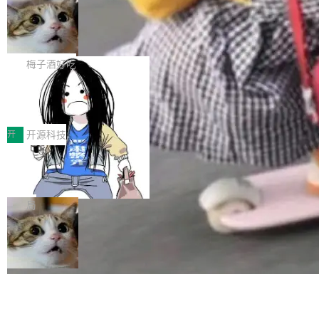
安全与合规要求。对于大多数普通研发场景，公
渐丰富，用户关注的重点也在发生变化：不只是
Gemini 的架构师。Google 首席科学家。 Jeff D
有云模型能够满足快速试用和效率提升的需求。
让AI用起来，还要进一步看清混合算力时代下，
🔥 SolonCode v2026.8.4 发布：界面
ean 在 Google 工作了 27 年后，宣布离职。 他
但对于金融、能源、医疗等对数据安全要求较...
字体可调、22 种语言、记忆搜索增强
Token花在哪里、算力是否被充分利用，以及持
不是一个人走。一同离开的还有 Sanjay Ghema
打开终端就能上岗的全中文编码智能体，这一轮
续增长的AI成本该如何优化。 深信服AI算力网关
wat（Google 员工编号 23，Jeff Dean 二十多
把「看得清、用母语、记得住」三件事一次补
梅子酒好吃
正是围绕这些实际问题，从Token治理和成本治
年的编程搭档，MapReduce 和 Bigtable 的共同
齐。 SolonCode 是什么 SolonCode 是杭州无
理两个方面，让用户的每一份算力都看得清、管
作者）、Quoc Le（Google 大脑核心成员，Se
让“代码语义理解”深度释放AI Coding
耳科技研发的企业级终端编码智能体——一位全
得住、用得稳、省得下、更安全！ 一、从现在开
价值潜能：华为云码道（CodeArts）
q2Seq 和 DocAI 的共同发明人）以及 Oriol Vin
中文驱动的数字员工，自主理解需求、规划步
一、代码仓深度理解技术的作用与价值 在软件工
始，Token使用一目...
代码仓技术解析
yals（Gemini 联合负责人，AlphaSta...
骤、编写代码。不挑模型、不挑平台，curl 一行
程实践中，代码仓是企业核心知识资产的主要载
开
开源科技
装完即用。 开源地址：Gitee · GitCode · GitHu
体。企业级代码仓库通常包含数十万乃至数百万
b 安装 支持 Java 8+（8~26）、macOS / Linu
一条“删库”命令跑 17 小时，算法工程
个文件，其规模远超单次模型调用可承载的上下
师删光 89TB 数据只为干私活
x / Windows / Harmony PC。 # macOS / Linu
文窗口。随着项目规模的持续扩张与代码历史的
最高人民检察院8月4日公布了一起案件：北京一
x / Harmony PC curl -fsSL https://solon.noea
不断累积，代码仓中的模块关系、接口契约、业
名90后算法工程师王某，为了给自己接的私活腾
局
r.org/solon...
务逻辑等关键信息往往分散于数十乃至数百个文
服务器空间，删光了公司AI游戏部门的全部核心
件之中，形成高度复杂的知识关联网络。传统的
数据。 王某2024年1月入职东城区某科技公司AI
代码检索手段（如关键词匹配、目录遍历）仅能
短剧部门，有互联网大厂背景。在公司内部架构
在语法层面完成文本定位，难以触及代码的语义
调整期间，部门三次通知全员将数据从A集群迁
内涵与结构关联，导致开发者使用代码智能体在
移到B集群，王某都回复了"收到"。 他没有迁移
理解大规模代码仓时面临显著"代码仓理解"瓶
数据。2024年9月3日下午4点，他使用此前登录