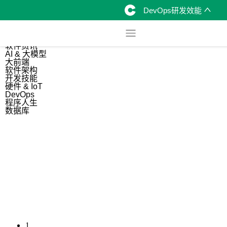
DevOps研发效能
综合
开源资讯
软件资讯
AI & 大模型
大前端
软件架构
开发技能
硬件 & IoT
DevOps
程序人生
数据库
1