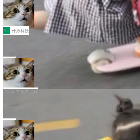
哪些组合有效，作者说，你得靠"文档、校验、或
有科技公司做的一样。只不过，实际上它不一
Workers 和 Durable Objects 的守护进程。 设
者部落知识"。 换个写法。Rust 的 enum，两个
样。这是 Sandstorm.io 的重制版，我十年前的
鲁大师7月新机性能/流畅/AI榜：vivo夺
计思路很直接：每个对象是一个独立的 SQLite
变体：Switchable...
性能、流畅双第一，三星Galaxy Z系列
那个创业公司。不同的是，这次它构建在 Cloudf
数据库，按名称寻址，复制到你自己的 S3 兼容
2026年7月的手机市场，由于存储等硬件成本暴
新折叠缺席
lare Workers 上——我花了九年时间搭建的平台
存储库里。节点之间只通过这个存储库协调——
增，手机厂商的日子也不好过啊，新机速度明显
开
开源科技
——并且深度集成了 AI。这基本上是我十年秘密
没有控制平面，没有共识协议。每个对象自带一
放缓，因此硝烟味淡了许多。新机参数规格除开
计划的顶峰。 十年前，Ken...
个小型数据库，应用天然按分片构建，单个数据
Zed 推出 DeltaDB，一个记录 commit
高价的三星折叠（三星Galaxy Z Fold8 Ultra / Z
之间所有操作的版本控制系统
库的竞争和爆炸半径问题在设计层面就被消除
Fold8 / Z Flip8）外，其余要么是中低端机器，
Zed 编辑器团队发布了新项目——DeltaDB，一
了。 闲置的 cell 会休眠到几乎不占资源。当 cel
例如iQOO Z11i、REDMI Note 17、REDMI No
个在 git commit 之间记录每一次编辑操作的版
局
l 迁移或唤醒时，新宿主从 S3 恢复 SQLite 数据
te 17 Pro、OPPO K15，要么是vivo X300 E这
本控制系统。目前处于 Early Access 阶段。 De
库继续执行。存储库是持久化的唯一真相...
样的次旗舰。 Galaxy Z Fold8 Ultra / Z Fold8 /
SpaceXAI 单季资本开支达 183 亿美元
ltaDB 的核心思路直接写在 landing page 最显
Z Flip8三款折叠屏新机均在7月22日发布，且全
眼的位置：「Software is made between com
根据风险投资人Tomer Tunguz 博客（VC 分
部搭载骁龙8 Elite Gen5 for Galaxy，它们本该
mits」——软件是在 commit 之间写出来的。git
析）披露的最新分析与第二季度业绩报告，Spac
白开水不加糖
是7月性...
只记录了你提交的最终状态，但真正的工作过程
eXAI在上个季度的总资本支出飙升至183.7亿美
——打字、删改、试错、agent 对话——都在 co
Meta 发布终端编程 Agent“Muse Cod
元。其中，绝大部分资金被直接用于 AI 领域，
e” 和 Muse Spark 1.2 模型
mmit 之间的空隙里丢失了。 DeltaDB 要做的就
金额高达158.3亿美元，这一单项投入已经逼近
Meta 今天发布了两款 AI 产品：Muse Code，
是把这段空隙补上。 回退到任何一次编辑：Delt
微软同期总资本开支的四成。 与亚马逊、Alpha
一个在终端里运行的编程 agent；Muse Spark
局
aDB 捕获 commit 之间的每一次操作，...
bet、微软以及 Meta 等传统科技巨头相比，Spa
1.2，驱动这个 agent 的新模型。一句话概括：
ceXAI的资金消耗速度尤为引人瞩目。然而，支
美团开源 LoHoSearch，用知识图谱校
你可以用 curl -fsSL https://dev.meta.ai/install.