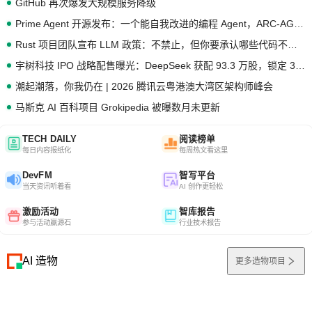
GitHub 再次爆发大规模服务降级
Prime Agent 开源发布：一个能自我改进的编程 Agent，ARC-AGI 3 超越人类专家基线
Rust 项目团队宣布 LLM 政策：不禁止，但你要承认哪些代码不是你写的
宇树科技 IPO 战略配售曝光：DeepSeek 获配 93.3 万股，锁定 36 个月
潮起潮落，你我仍在 | 2026 腾讯云粤港澳大湾区架构师峰会
马斯克 AI 百科项目 Grokipedia 被曝数月未更新
TECH DAILY
阅读榜单
每日内容报纸化
每周热文看这里
DevFM
智写平台
当天资讯听着看
AI 创作更轻松
激励活动
智库报告
参与活动赢源石
行业技术报告
AI 造物
更多造物项目