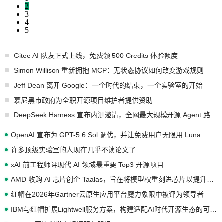
2
3
4
5
Gitee AI 队友正式上线，免费领 500 Credits 体验额度
Simon Willison 重新拥抱 MCP：无状态协议如何改变游戏规则
Jeff Dean 离开 Google：一个时代的结束，一个实验室的开始
慕尼黑市政府为全职开源项目维护者提供资助
DeepSeek Harness 宣布内测邀请，全网最大规模开源 Agent 路演现场诞生
OpenAI 宣布为 GPT-5.6 Sol 调优，并让免费用户无限用 Luna
许多顶级实验室的人现在几乎不读论文了
xAI 前工程师评现代 AI 领域最重要 Top3 开源项目
AMD 收购 AI 芯片创企 Taalas，旨在将模型权重刻进芯片以提升推理性能
红帽在2026年Gartner云原生应用平台魔力象限中被评为领导者
IBM与红帽扩展Lightwell服务方案，构建适配AI时代开源生态的可信基础设施