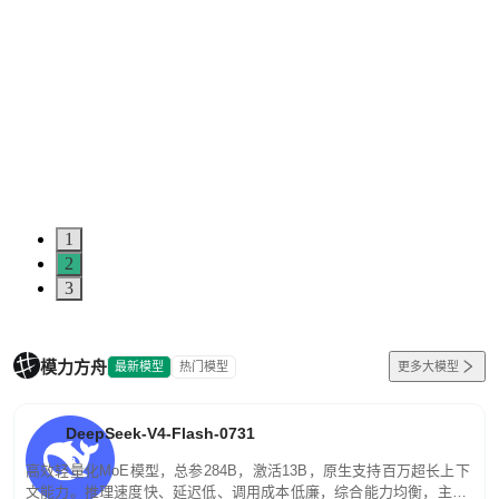
1
2
3
模力方舟
最新模型
热门模型
更多大模型
DeepSeek-V4-Flash-0731
高效轻量化MoE模型，总参284B，激活13B，原生支持百万超长上下
文能力。推理速度快、延迟低、调用成本低廉，综合能力均衡，主打