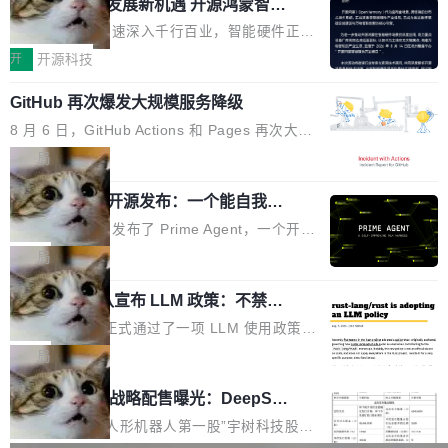
或造假。问题是，作为读者，如果你筛选出那些
共商智能硬件发展新机遇 开源鸿蒙智能
的早期工程师之一，在 Grok 训练基础设施团队
度,案例厚度、全域覆盖、多线协同...
硬件开发者日杭州站即将举行
看起来最令人兴奋的论文，那它们大部分都是过
工作过。近日他在 X 上发了一条帖子，列出了他
随着万物智联加速深入千行百业，智能硬件正从
度宣传的。」 这才是真正的痛点。不是所有论文
认为现代 AI 领域最重要的三个开源项目。 第一
单点设备迈向智能化、网联化、协同化发展。作
开
开源科技
都有问题，是最吸引眼球的那批论文最有问题。
个名字毫无悬念：Flash Attention 2。 Hieu 的
为面向全场景、跨终端的分布式操作系统，开源
他引用的帖子来自 Mathew Shen，一位 ICLR 2
理由很具体。FA 系列不需要解释，但 FA2 是他
GitHub 再次爆发大规模服务降级
鸿蒙通过统一技术底座和分布式能力，为不同类
026 的读者：「看了篇 ...
认为最重要的一个——复杂度恰到好处，刚好能
型智能设备的开发、连接与互联提供关键支撑，
8 月 6 日，GitHub Actions 和 Pages 再次大规
驱动你去学 CuTe，但还没被那些"邪恶的" Hopp
也为产业链企业探索产品创新与商业增长打开新
模服务降级，Actions 完全不可用超过 5 小时，
局
er++ 优化所淹没，足够容易修改和适配。 更关
的空间。 8月14日，开源鸿蒙智能硬件开发者日
webhook 停发，连自托管 runner 也因调度层故
键的是 FA2 的持久性...
（OHDD：OpenHarmony Hardware Develope
Prime Agent 开源发布：一个能自我改
障无法工作。Pages、Copilot code review、C
进的编程 Agent，ARC-AGI 3 超越人类
r Day）将在杭州启航。活动面向智能硬件产业
opilot coding agent 全部受影响。从检测到完全
Prime Intellect 发布了 Prime Agent，一个开源
专家基线
链企业和开发者，邀请行业专家与资深技术顾
恢复，大约 12 小时。 这是 2026 年 8 月的第六
的编程 Agent Harness，核心设计围绕两个抽
局
问，围绕开源鸿蒙技术能力、设备适配、芯片适
起事故，其中四起与 AI/Copilot 服务相关。 Git
象：Recursive Language Model（RLM）和 C
配、功耗与稳定性调优、兼容性测评及统一互联
Hub 员工 kdaigle 在 HN 讨论中贴出了一组数
Rust 项目团队宣布 LLM 政策：不禁
ontinual Harness。在 ARC-AGI 3 基准测试
等内容展开系统讲解和实战交流，帮助企业进一
止，但你要承认哪些代码不是你写的
据：2025 年全年 10 亿次 commit。现在，每周
上，Prime Agent + Opus 5 的组合达到了 95.
Rust 语言项目正式通过了一项 LLM 使用政策，
步了解开源鸿蒙在智能...
2.75 亿次，全年预计 140 亿次。GitHub...
5% RHAE Best@1，超过了 ARC 报告的人类专
覆盖 rust-lang/rust 单一仓库的代码贡献。这不
局
家基线 95.4%。 不是又一个 coding agent 包装
是项目级别的官方立场，目前由五个团队采纳，
宇树科技 IPO 战略配售曝光：DeepSe
器 Prime Agent 的架构和市面上大多数 coding
但它可能是主流开源项目中关于 AI 辅助贡献最
ek 获配 93.3 万股，锁定 36 个月
agent 有本质区别。大多数 agent harness 的设
细致的一份规则。 政策的核心只有一句话：LLM
8月6日晚间，“人形机器人第一股”宇树科技股份
计是基于早期模型的能力—...