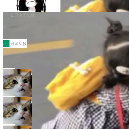
支持 UPDATE、MERGE INTO 与 Iceb
维基百科的替代方案。Lawfare 调查发现，无论
erceptor…五六步之后才能看到第一行翻译文
Apache Doris 4.1 要补齐的，正是缺失的那一
erg V3
热门页面还是低关注度页面，均未出现近期更
本。 Solon 换了个方式。整个 i18n 模块围绕三
半。在已有查询能力的基础上，Doris 进一步支
白开水不加糖
新，相关问题并非局限于特定领域，而是在不同
个解析器、一个注解、一个工具类展开——没有
持了 UPDATE、DELETE、MERGE INTO 等数
主题和访问量页面中普遍存在。 调查人员最初认
XML、没有拦截器注册、没有样板配置。 资源
Testin XAgent：CIO智能测试落地指南
据修改操作、完整的表结构管理与分区演进，以
为，Grokipedia可能只是限...
文件的约定 把文件放到 resources/i18n/ 下： r
及 rewrite_data_files、expire_snapshots 等日
7月30日，TiD2026质量竞争力大会在北京中关
esources/i18n/messages.properties ...
常维护操作，并完整支持 Iceberg V3 格式。
村国家自主创新示范区会议中心开幕。本届大会
开
开源科技
由中关村智联软件服务业质量创新联盟主办，以
让非法状态不可表示：一篇关于 ADT
“智构可信·质创未来——AI原生时代的质量新范
的帖子在 Reddit 火了
式”为主题，直面AI从实验室走向规模化产业落地
有一种东西，一旦用过就回不去了。Alex Fedos
的核心质量命题。会上，《2026智能研发生产力
eev 管它叫"软件设计的基石"。 他说的东西不新
局
工具选型手册》发布，Testin云测的Testin XAge
鲜——代数数据类型（ADT），尤其是和类型
Cloudflare 开源内部企业 AI 平台 Clou
nt智能测试系统入选AI测试领域代表产品。对CI
（sum type）。但他说清楚了一件事：这不是类
dflare OS
O而言，这提示了一个转变：AI测试正在从效率
型系统的学术体操，是日常编码的思维方式。 文
Cloudflare 发布了一个开源项目 Cloudflare O
工具升级为企业的质量基础设施。 CIO面对的新
章从一个简单的例子切入。一个网站的深色主题
S。如果你只看官方博客，你会觉得这是又一
局
现实 过去两年，CIO们的焦虑清单上多了两项：
设置，如果用布尔值 + 可空字段来表示——bool
个"AI 知识库 + 聊天机器人"——每个大厂都在
一是如何让大模型和智能体应用安全地从PoC走
Deno 团队开源 Celld，可自托管的分
ean 表示是否可切换，nullable 的默认模式、浅
做，没什么新鲜的。 但 Kenton Varda 在 Twitte
向生产，二是如何让测试团队跟得上AI应用...
布式 Durable Objects
色方案、深色方案——会产生大量无意义的组
r 上把事情说清楚了： 今天我们发布了 Cloudfla
Ryan Dahl 领导的 Deno 团队推出了最新开源项
合。方案缺了、配置冲突了、全 null 了。要知道
re OS，一个带连接器的聊天机器人，跟其他所
目 Celld，一个能在自己机器上运行 Cloudflare
局