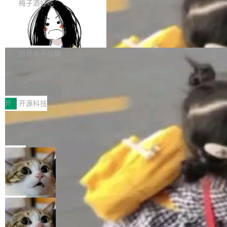
提交的编辑请求也长期处于待处理状态。 Groki
是这样的：配 MessageSource 的 Bean、写 R
梅子酒好吃
pedia 于去年底上线，定位为由人工智能生成内
eloadableResourceBundleMessageSource、
Apache Doris 4.1 全面增强 Iceberg：
容的百科平台，被马斯克视为传统众包百科网站
声明 LocaleResolver、注册 LocaleChangeInt
支持 UPDATE、MERGE INTO 与 Iceb
维基百科的替代方案。Lawfare 调查发现，无论
erceptor…五六步之后才能看到第一行翻译文
Apache Doris 4.1 要补齐的，正是缺失的那一
erg V3
热门页面还是低关注度页面，均未出现近期更
本。 Solon 换了个方式。整个 i18n 模块围绕三
半。在已有查询能力的基础上，Doris 进一步支
白开水不加糖
新，相关问题并非局限于特定领域，而是在不同
个解析器、一个注解、一个工具类展开——没有
持了 UPDATE、DELETE、MERGE INTO 等数
主题和访问量页面中普遍存在。 调查人员最初认
XML、没有拦截器注册、没有样板配置。 资源
Testin XAgent：CIO智能测试落地指南
据修改操作、完整的表结构管理与分区演进，以
为，Grokipedia可能只是限...
文件的约定 把文件放到 resources/i18n/ 下： r
及 rewrite_data_files、expire_snapshots 等日
7月30日，TiD2026质量竞争力大会在北京中关
esources/i18n/messages.properties ...
常维护操作，并完整支持 Iceberg V3 格式。
村国家自主创新示范区会议中心开幕。本届大会
开
开源科技
由中关村智联软件服务业质量创新联盟主办，以
让非法状态不可表示：一篇关于 ADT
“智构可信·质创未来——AI原生时代的质量新范
的帖子在 Reddit 火了
式”为主题，直面AI从实验室走向规模化产业落地
有一种东西，一旦用过就回不去了。Alex Fedos
的核心质量命题。会上，《2026智能研发生产力
eev 管它叫"软件设计的基石"。 他说的东西不新
局
工具选型手册》发布，Testin云测的Testin XAge
鲜——代数数据类型（ADT），尤其是和类型
nt智能测试系统入选AI测试领域代表产品。对CI
Cloudflare 开源内部企业 AI 平台 Clou
（sum type）。但他说清楚了一件事：这不是类
dflare OS
O而言，这提示了一个转变：AI测试正在从效率
型系统的学术体操，是日常编码的思维方式。 文
Cloudflare 发布了一个开源项目 Cloudflare O
工具升级为企业的质量基础设施。 CIO面对的新
章从一个简单的例子切入。一个网站的深色主题
S。如果你只看官方博客，你会觉得这是又一
局
现实 过去两年，CIO们的焦虑清单上多了两项：
设置，如果用布尔值 + 可空字段来表示——bool
个"AI 知识库 + 聊天机器人"——每个大厂都在
一是如何让大模型和智能体应用安全地从PoC走
ean 表示是否可切换，nullable 的默认模式、浅
Deno 团队开源 Celld，可自托管的分
做，没什么新鲜的。 但 Kenton Varda 在 Twitte