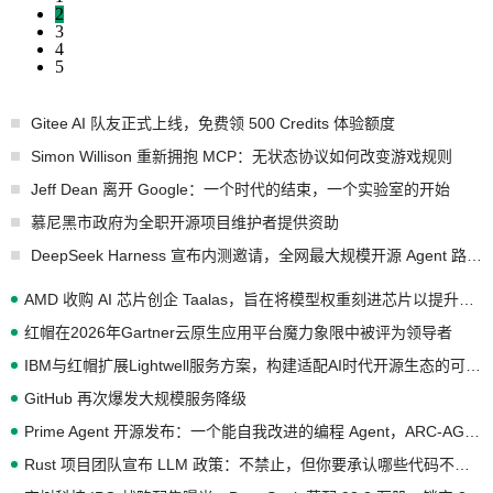
2
3
4
5
Gitee AI 队友正式上线，免费领 500 Credits 体验额度
Simon Willison 重新拥抱 MCP：无状态协议如何改变游戏规则
Jeff Dean 离开 Google：一个时代的结束，一个实验室的开始
慕尼黑市政府为全职开源项目维护者提供资助
DeepSeek Harness 宣布内测邀请，全网最大规模开源 Agent 路演现场诞生
AMD 收购 AI 芯片创企 Taalas，旨在将模型权重刻进芯片以提升推理性能
红帽在2026年Gartner云原生应用平台魔力象限中被评为领导者
IBM与红帽扩展Lightwell服务方案，构建适配AI时代开源生态的可信基础设施
GitHub 再次爆发大规模服务降级
Prime Agent 开源发布：一个能自我改进的编程 Agent，ARC-AGI 3 超越人类专家基线
Rust 项目团队宣布 LLM 政策：不禁止，但你要承认哪些代码不是你写的