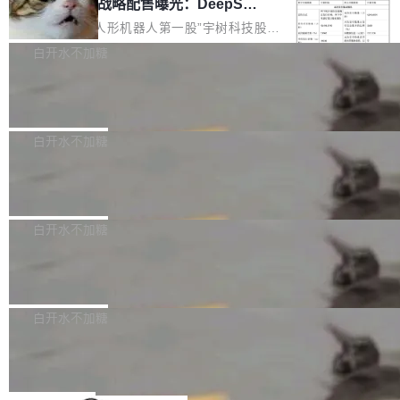
器 Prime Agent 的架构和市面上大多数 coding
宇树科技 IPO 战略配售曝光：DeepSe
但它可能是主流开源项目中关于 AI 辅助贡献最
ek 获配 93.3 万股，锁定 36 个月
agent 有本质区别。大多数 agent harness 的设
细致的一份规则。 政策的核心只有一句话：LLM
8月6日晚间，“人形机器人第一股”宇树科技股份
计是基于早期模型的能力—...
可以用来分析、提炼、审阅、建议，但不能用来
有限公司披露IPO发行价格及战略配售结果，杭
白开水不加糖
创作。 具体来说，LLM 生成的代码可以提交，
州深度求索人工智能基础技术研究有限公司（De
但必须满足五个条件：预先安排、非关键、高质
Docker 29.7.2 发布
epSeek）获配93.3399万股，按150.8元/股发行
量、充分测试、充分审查，并且必须披露。LLM
价格计算，认购金额约1.41亿元，股份锁定期为
Docker 29.7.2 现已发布，具体更新内容如下：
不得生成涉及安全性的关键变更，除非作者本身
36个月。 公告显示，本次宇树科技战略配售对
Bug fixes and enhancements 修复多次传递同
白开水不加糖
就是领域专家。即使如此，政策也"强烈不建
象主要包括长期投资机构、与公司业务具有战略
一环境变量时，docker service create和docker
议"这么做。 对于不披露的情况，审核者可以直
合作关系或长期合作愿景的大型企业、科创板保
Apache Fluss 毕业成为顶级项目
service update会发生 panic 的问题。docker/cl
接关闭 PR，无需解释。 政策作者 Jynn Ne...
荐人跟投子公司，以及公司高级管理人员和核心
i#7145 修复了 Docker Engine 29.7.0 中引入的
今年 7 月，Apache Fluss 的毕业提案在 Apach
员工参与设立的专项资产管理计划。其中，Dee
一个回归问题，该问题导致拉取镜像时会拒绝包
e 孵化器项目管理委员会（IPMC）投票中获得
白开水不加糖
pSeek作为与宇树科技具备战略合作关系的企
含绝对 hardlink 目标的镜像（此类镜像由某些镜
全票通过，随后获 Apache 软件基金会董事会批
业，获配股份数量占本次发行数量的2.31%。 除
像构建工具生成）。moby/moby#53305 修复了
马斯克 AI 百科项目 Grokipedia 被曝数
准。今天，Apache 软件基金会正式宣布 Apach
DeepSeek外，腾讯旗下上海启善投资有限公司
月未更新
Docker Engine 29.7.0 中引入的一个回归问
e Fluss 孵化毕业，成为 Apache 顶级项目（TL
埃隆·马斯克推出的AI百科项目 Grokipedia 被曝
获配9...
题，该问题可能导致在旧版 Linux 内核...
P）！这一里程碑不仅标志着 Fluss 迈入新的发
长期停止内容更新，未能实现其作为“AI版维基百
白开水不加糖
展阶段，也将进一步推动流式存储、实时湖仓与
科”替代品的目标。 据 Lawfare 最新调查，自今
Solon I18n：三种解析器，零样板代码
AI 数据基础加速融合，为实时数据基础设施的发
年4月以来，Grokipedia 页面更新功能基本停
展开启新的篇章。
滞，过去三个月内没有任何条目完成更新，用户
如果你在 Spring Boot 里做过国际化，流程大概