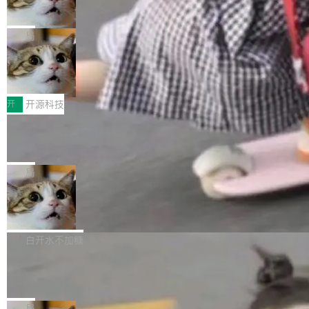
向生产，二是如何让测试团队跟得上AI应用...
布式 Durable Objects
色方案、深色方案——会产生大量无意义的组
r 上把事情说清楚了： 今天我们发布了 Cloudfla
Ryan Dahl 领导的 Deno 团队推出了最新开源项
合。方案缺了、配置冲突了、全 null 了。要知道
re OS，一个带连接器的聊天机器人，跟其他所
目 Celld，一个能在自己机器上运行 Cloudflare
局
哪些组合有效，作者说，你得靠"文档、校验、或
有科技公司做的一样。只不过，实际上它不一
Workers 和 Durable Objects 的守护进程。 设
者部落知识"。 换个写法。Rust 的 enum，两个
样。这是 Sandstorm.io 的重制版，我十年前的
鲁大师7月新机性能/流畅/AI榜：vivo夺
计思路很直接：每个对象是一个独立的 SQLite
变体：Switchable...
性能、流畅双第一，三星Galaxy Z系列
那个创业公司。不同的是，这次它构建在 Cloudf
数据库，按名称寻址，复制到你自己的 S3 兼容
2026年7月的手机市场，由于存储等硬件成本暴
新折叠缺席
lare Workers 上——我花了九年时间搭建的平台
存储库里。节点之间只通过这个存储库协调——
增，手机厂商的日子也不好过啊，新机速度明显
开
开源科技
——并且深度集成了 AI。这基本上是我十年秘密
没有控制平面，没有共识协议。每个对象自带一
放缓，因此硝烟味淡了许多。新机参数规格除开
计划的顶峰。 十年前，Ken...
个小型数据库，应用天然按分片构建，单个数据
Zed 推出 DeltaDB，一个记录 commit
高价的三星折叠（三星Galaxy Z Fold8 Ultra / Z
之间所有操作的版本控制系统
库的竞争和爆炸半径问题在设计层面就被消除
Fold8 / Z Flip8）外，其余要么是中低端机器，
Zed 编辑器团队发布了新项目——DeltaDB，一
了。 闲置的 cell 会休眠到几乎不占资源。当 cel
例如iQOO Z11i、REDMI Note 17、REDMI No
个在 git commit 之间记录每一次编辑操作的版
局
l 迁移或唤醒时，新宿主从 S3 恢复 SQLite 数据
te 17 Pro、OPPO K15，要么是vivo X300 E这
本控制系统。目前处于 Early Access 阶段。 De
库继续执行。存储库是持久化的唯一真相...
SpaceXAI 单季资本开支达 183 亿美元
样的次旗舰。 Galaxy Z Fold8 Ultra / Z Fold8 /
ltaDB 的核心思路直接写在 landing page 最显
Z Flip8三款折叠屏新机均在7月22日发布，且全
眼的位置：「Software is made between com
根据风险投资人Tomer Tunguz 博客（VC 分
部搭载骁龙8 Elite Gen5 for Galaxy，它们本该
mits」——软件是在 commit 之间写出来的。git
析）披露的最新分析与第二季度业绩报告，Spac
白开水不加糖
是7月性...
只记录了你提交的最终状态，但真正的工作过程
eXAI在上个季度的总资本支出飙升至183.7亿美
Meta 发布终端编程 Agent“Muse Cod
——打字、删改、试错、agent 对话——都在 co
元。其中，绝大部分资金被直接用于 AI 领域，
e” 和 Muse Spark 1.2 模型
mmit 之间的空隙里丢失了。 DeltaDB 要做的就
金额高达158.3亿美元，这一单项投入已经逼近
Meta 今天发布了两款 AI 产品：Muse Code，
是把这段空隙补上。 回退到任何一次编辑：Delt
微软同期总资本开支的四成。 与亚马逊、Alpha
一个在终端里运行的编程 agent；Muse Spark
局