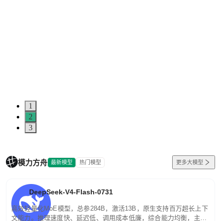
1
2
3
模力方舟
最新模型
热门模型
更多大模型
DeepSeek-V4-Flash-0731
高效轻量化MoE模型，总参284B，激活13B，原生支持百万超长上下
文能力。推理速度快、延迟低、调用成本低廉，综合能力均衡，主打