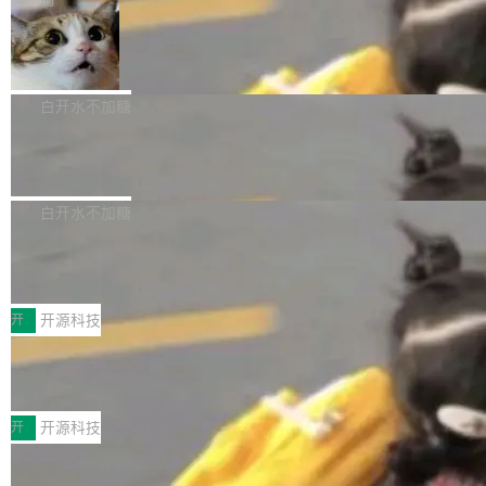
aDB 捕获 commit 之间的每一次操作，...
bet、微软以及 Meta 等传统科技巨头相比，Spa
1.2，驱动这个 agent 的新模型。一句话概括：
ceXAI的资金消耗速度尤为引人瞩目。然而，支
美团开源 LoHoSearch，用知识图谱校
你可以用 curl -fsSL https://dev.meta.ai/install.
准 AI 能力认知
撑庞大支出的资金来源却呈现出截然不同的面
sh | bash 安装一个能在大项目里自动规划、写
机器出题的前提，是让机器拥有全局视野。整个
貌。数据显示，微软和 Meta 主要依托充沛的经
代码、验证结果的 AI 终端工具。 据介绍，Muse
构建流程可以分为四个环节：建图 → 控制难度
白开水不加糖
营现金流来覆盖资本开支，其资本支出覆盖率分
Code 是 Meta 的编程 agent 产品。它和市场上
→ 质量把关 → 数据概览。
别达到155% 和106%;而SpaceXAI的经营现金
已有的终端编程 agent 在设计理念上有几个明显
腾讯开源 UCL-MPComm 通信库
流仅能覆盖资本开支的12...
的差异点。 异步后台 agent：Muse Code 有一
腾讯网平团队宣布开源了 UCL-MPComm 通信
个主 agent 循环，外加一组后台 agent。这些后
库，并将作为transport接入Mooncake TENT。
白开水不加糖
台 agent...
该通信库针对AI Memory池化场景的数据传输需
CoStrict入选工信部2025人工智能应用
求进行了深度优化，能够实现数据中心内大规模
典型案例
计算节点间多种内存类型的高性能通信。 UCL-
近日，工信部科技司公示《2025人工智能应用典
MPComm将作为一种传输引擎接入Mooncake T
型案例入选名单》，深信服“面向企业研发场景的
开
开源科技
ENT，实现零拷贝传输性能提升30%、非零拷贝
开源 AI 编程平台 CoStrict 应用”凭借卓越的技术
传输性能最高提升5倍。UCL-MPComm底层基
深信服AI算力网关入选工信部人工智能
创新与落地成效成功入选。 全链路私有化部署，
应用典型案例！
于自研UCL-Engine通信引擎，后续腾讯网平将
助力企业AI研发安全落地 当前，越来越多企业已
前不久，工业和信息化部正式发布《2025年人工
持续开源更多基于UCL-Engine的高性能通信组
经开始引入 AI Coding 工具，通过调用公有云模
智能应用典型案例名单》，集中展示人工智能在
开
开源科技
件。 腾讯网平团队在UCL-MPComm中实现了一
型或企业内部部署模型提升研发效率。但随着 AI
各领域的应用成果，覆盖技术底座、行业赋能、
个独立于业务线程的全局通信引擎（Engine），
Coding 从个人辅助工具逐步走向团队级、组织
Jeff Dean 离开 Google：一个时代的结
产品应用、支撑保障、专题等五大方向。深信服