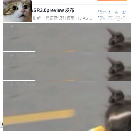
内涵与结构关联，导致开发者使用代码智能体在
移到B集群，王某都回复了"收到"。 他没有迁移
的 Kimi K 系列和智谱的 GLM 都是长上下文、M
理解大规模代码仓时面临显著"代码仓理解"瓶
数据。2024年9月3日下午4点，他使用此前登录
腾讯混元 Hy ASR3.0preview 发布
oE 架构的大模型，好用到让人上瘾，但 GPU 显
颈。 代码仓深度理解服务（以下简称" CodeBas
的账号密码进入A集群，输入了一条被程序员圈
存永远不够用。 Cloudflare 的 Workers AI 团队
腾讯混元正式推出新一代语音识别模型 Hy ASR
e深度理解服务"）是华为云码道（CodeA...
称为"删库跑路"的命令——最高管理员权限、无
一直在跑这些模型的推理。他们在官方博客上发
3.0preview。基于最新一代大语言模型 Hy3 的
白开水不加糖
需确认、强制递归删除。17个小时后，运维人员
了一篇技术文章，详细拆解了三种让大模型在 G
语言理解能力，以及融合了高精度语音识别与深
发现异常并中止进程时，89TB数据已经没了。
PU 上跑得更省、更快的技术手段——KV cache
Pale Moon 34.3.2 发布，苍月浏览器
度语义理解能力，实现了语音识别能力的全面升
删掉的是AI游戏部门的全部开发文件，包括公司
量化、模型权重压缩、以及共享 KV cache 的完
级。 根据介绍，Hy ASR3.0preview 目标在于：
Pale Moon 34.3.2 现已发布，这是一个安全更
自研的多个文生3D和...
整性保护。效果是：吞吐量提升 41%，每 token
让语音识别不再只是听清，而是真正听懂。通过
新和少量网页兼容性修复版本。 Changes/fixe
白开水不加糖
成本降低 30%，精度不变。 FP8 省的不仅是显
先理解你的语境和意图，再把准确的文字直接给
s： 实现了URL.Parse()便捷功能 对浏览器内部
存 KV cache 是推理时最吃显...
到你。从“逐字转写、单点优化”演进为“理解语
PostgreSQL 18/19 新特性深度解读
函数添加了多项边界检查，以避免潜在的越界访
境、兼容场景、一键直出”。 Hy ASR 3.0 previe
问、下溢和溢出。（DiD） 修复了加载和解析内
演讲者分享了一个有趣的实践：面对 PG 18 已
w 不要求标准普通话，方言识别覆盖粤语、吴语
容提供的字体时出现的几个问题 为避免音频加
发布的 Release Notes，他利用 AI 工具（如 Co
白开水不加糖
等 10 大方言片区和 20 余个二级小片区。在开
载、处理和播放过程中可能出现的一系列错误，
pilot）对数千条 commit 日志进行自动分析，先
源评测集中，Hy ASR 3.0 preview 在多语种的
对音频采样频率设定了下限 采样率低于 8kHz
让模型总结出三十余条潜在特性，再逐条要求生
WER（...
（通常被认为是 "telephone"/"walkie-talkie" 音
成详细解释和代码校验，最终筛选出对用户体感
质的最低采样率）的音频格式将被拒绝 修复了 C
最强的若干项。对于尚未正式发版的 PG 19，则
SS 圆角虚线样式中可能存在的问题 如果表单中
通过拉取过去一年内（从 PG 18 Beta1 时间点
的图像元素不在同一个子树中，则它们将不再关
至今）的所有 commit，同样交由 AI 分析提炼。