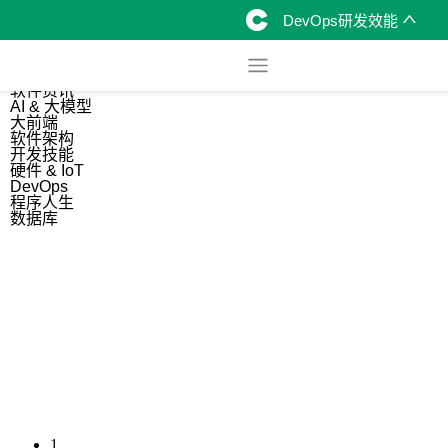
DevOps研发效能
综合
开源资讯
软件资讯
AI & 大模型
大前端
软件架构
开发技能
硬件 & IoT
DevOps
程序人生
数据库
1