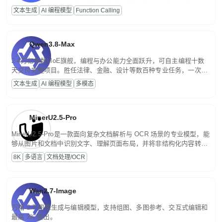
高并发、轻量化任务，适合日常对话、内容创作、基础 RAG、批量
文本生成
AI 编程模型
Function Calling
文案处理等普惠刚需场景。
Qwen3.8-Max
2.4万亿参数MoE旗舰，编程与办公能力全面跃升，可自主编程十数
天交付完整项目。胜任法律、金融、设计等数百种专业任务，一次对
话端到端交付生产级成果。原生视觉理解贯穿规划、执行与验证全流
文本生成
AI 编程模型
多模态
程，支持超长文档与长视频的深度语义解析。长程任务中自主规划与
闭环迭代，持续进化。
MinerU2.5-Pro
MinerU2.5-Pro是一款面向复杂文档解析与 OCR 场景的专业模型，能
够从图片和文档中识别文字、理解页面布局，并将非结构化内容转换
为便于存储、检索和二次处理的结构化结果。
8K
多语言
文档处理/OCR
Wan2.7-Image
万相 2.7 图像生成与编辑模型，支持组图、多图参考、交互式编辑和
最高 2K 输出。