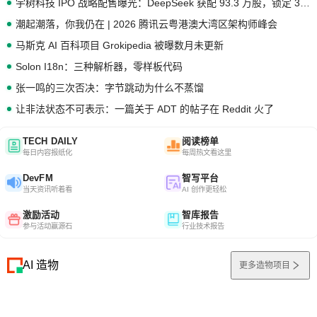
宇树科技 IPO 战略配售曝光：DeepSeek 获配 93.3 万股，锁定 36 个月
潮起潮落，你我仍在 | 2026 腾讯云粤港澳大湾区架构师峰会
马斯克 AI 百科项目 Grokipedia 被曝数月未更新
Solon I18n：三种解析器，零样板代码
张一鸣的三次否决：字节跳动为什么不蒸馏
让非法状态不可表示：一篇关于 ADT 的帖子在 Reddit 火了
TECH DAILY
阅读榜单
每日内容报纸化
每周热文看这里
DevFM
智写平台
当天资讯听着看
AI 创作更轻松
激励活动
智库报告
参与活动赢源石
行业技术报告
AI 造物
更多造物项目