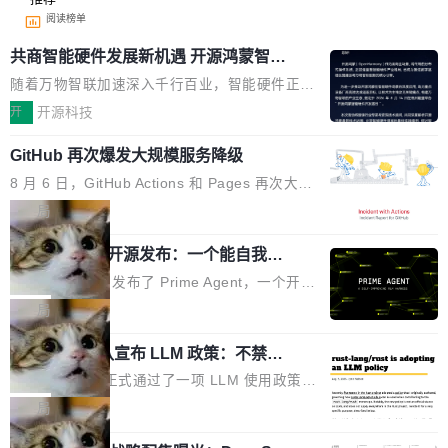
阅读榜单
共商智能硬件发展新机遇 开源鸿蒙智能
硬件开发者日杭州站即将举行
随着万物智联加速深入千行百业，智能硬件正从
单点设备迈向智能化、网联化、协同化发展。作
开
开源科技
为面向全场景、跨终端的分布式操作系统，开源
GitHub 再次爆发大规模服务降级
鸿蒙通过统一技术底座和分布式能力，为不同类
型智能设备的开发、连接与互联提供关键支撑，
8 月 6 日，GitHub Actions 和 Pages 再次大规
也为产业链企业探索产品创新与商业增长打开新
模服务降级，Actions 完全不可用超过 5 小时，
局
的空间。 8月14日，开源鸿蒙智能硬件开发者日
webhook 停发，连自托管 runner 也因调度层故
（OHDD：OpenHarmony Hardware Develope
Prime Agent 开源发布：一个能自我改
障无法工作。Pages、Copilot code review、C
进的编程 Agent，ARC-AGI 3 超越人类
r Day）将在杭州启航。活动面向智能硬件产业
opilot coding agent 全部受影响。从检测到完全
Prime Intellect 发布了 Prime Agent，一个开源
专家基线
链企业和开发者，邀请行业专家与资深技术顾
恢复，大约 12 小时。 这是 2026 年 8 月的第六
的编程 Agent Harness，核心设计围绕两个抽
局
问，围绕开源鸿蒙技术能力、设备适配、芯片适
起事故，其中四起与 AI/Copilot 服务相关。 Git
象：Recursive Language Model（RLM）和 C
配、功耗与稳定性调优、兼容性测评及统一互联
Hub 员工 kdaigle 在 HN 讨论中贴出了一组数
Rust 项目团队宣布 LLM 政策：不禁
ontinual Harness。在 ARC-AGI 3 基准测试
等内容展开系统讲解和实战交流，帮助企业进一
止，但你要承认哪些代码不是你写的
据：2025 年全年 10 亿次 commit。现在，每周
上，Prime Agent + Opus 5 的组合达到了 95.
Rust 语言项目正式通过了一项 LLM 使用政策，
步了解开源鸿蒙在智能...
2.75 亿次，全年预计 140 亿次。GitHub...
5% RHAE Best@1，超过了 ARC 报告的人类专
覆盖 rust-lang/rust 单一仓库的代码贡献。这不
局
家基线 95.4%。 不是又一个 coding agent 包装
是项目级别的官方立场，目前由五个团队采纳，