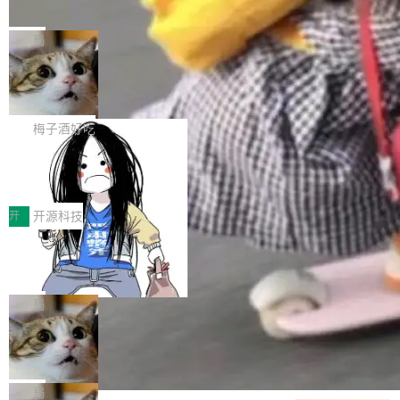
并实...
束，一个实验室的开始
级应用，企业在规模化落地过程中，对安全性、
AI算力网关（AI创新平台）成功入选！ 随着各行
Google 员工编号 20。MapReduce 作者之一。
可控性和代码质量提出了更高要求。 首先是数据
各业的Agent走向规模化建设，算力构成形态逐
Bigtable 作者之一。TensorFlow 的作者之一。
局
安全与合规要求。对于大多数普通研发场景，公
渐丰富，用户关注的重点也在发生变化：不只是
Gemini 的架构师。Google 首席科学家。 Jeff D
有云模型能够满足快速试用和效率提升的需求。
让AI用起来，还要进一步看清混合算力时代下，
🔥 SolonCode v2026.8.4 发布：界面
ean 在 Google 工作了 27 年后，宣布离职。 他
但对于金融、能源、医疗等对数据安全要求较...
字体可调、22 种语言、记忆搜索增强
Token花在哪里、算力是否被充分利用，以及持
不是一个人走。一同离开的还有 Sanjay Ghema
打开终端就能上岗的全中文编码智能体，这一轮
续增长的AI成本该如何优化。 深信服AI算力网关
wat（Google 员工编号 23，Jeff Dean 二十多
把「看得清、用母语、记得住」三件事一次补
梅子酒好吃
正是围绕这些实际问题，从Token治理和成本治
年的编程搭档，MapReduce 和 Bigtable 的共同
齐。 SolonCode 是什么 SolonCode 是杭州无
理两个方面，让用户的每一份算力都看得清、管
让“代码语义理解”深度释放AI Coding
作者）、Quoc Le（Google 大脑核心成员，Se
耳科技研发的企业级终端编码智能体——一位全
得住、用得稳、省得下、更安全！ 一、从现在开
价值潜能：华为云码道（CodeArts）
q2Seq 和 DocAI 的共同发明人）以及 Oriol Vin
中文驱动的数字员工，自主理解需求、规划步
一、代码仓深度理解技术的作用与价值 在软件工
始，Token使用一目...
代码仓技术解析
yals（Gemini 联合负责人，AlphaSta...
骤、编写代码。不挑模型、不挑平台，curl 一行
程实践中，代码仓是企业核心知识资产的主要载
开
开源科技
装完即用。 开源地址：Gitee · GitCode · GitHu
体。企业级代码仓库通常包含数十万乃至数百万
一条“删库”命令跑 17 小时，算法工程
b 安装 支持 Java 8+（8~26）、macOS / Linu
个文件，其规模远超单次模型调用可承载的上下
师删光 89TB 数据只为干私活
x / Windows / Harmony PC。 # macOS / Linu
文窗口。随着项目规模的持续扩张与代码历史的
最高人民检察院8月4日公布了一起案件：北京一
x / Harmony PC curl -fsSL https://solon.noea
不断累积，代码仓中的模块关系、接口契约、业
名90后算法工程师王某，为了给自己接的私活腾
局
r.org/solon...
务逻辑等关键信息往往分散于数十乃至数百个文
服务器空间，删光了公司AI游戏部门的全部核心
件之中，形成高度复杂的知识关联网络。传统的
Cloudflare 分享推理优化实践：KV ca
数据。 王某2024年1月入职东城区某科技公司AI
che 量化 + 权重压缩，吞吐量提升 4
代码检索手段（如关键词匹配、目录遍历）仅能
短剧部门，有互联网大厂背景。在公司内部架构
Kimi 和 GLM 是当前最强的大模型系列之一，但
1%，成本降 30%
在语法层面完成文本定位，难以触及代码的语义
调整期间，部门三次通知全员将数据从A集群迁
它们有一个共同的问题：太吃显存了。月之暗面
局