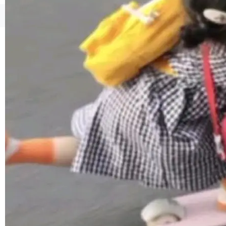
联 加...
经过人工复核，准确度令人满意。这一方法也为
社区爱好者提供了高效跟踪新版本的思路。
©OSCHINA(OSChina.NET)
京ICP备2025119063号