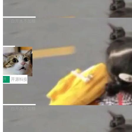
6的终端设备已突破7000万台，注册开发者数量
zen 9000/8000/7000系列处理器，并针对X3D
Dgraph v25.4.0 发布，具有图形后端的
窗口推了又推。好到合进 main 分支的代码，我
已突破 1100 万。随着鸿蒙生态汇聚越来越多的
原生 GraphQL 数据库
处理器特性进行平台级优化。其搭载X3D鸡血模
们自己都没看完。 这事不是个例。GitLab 调研
Dgraph 是一个水平可扩展的分布式 GraphQL
高质量游戏...
式2.0，可根据不同使用场景释放处理器潜力，
过 1528 名开发者，85% 说 AI 把瓶颈从写代码
数据库，有一个图形后端。作为一个原生的 Gra
白开水不加糖
帮助玩家在游戏与高负载应用中获得更充分的性
转移到了审代码。 写代码有人替你干了。但审代
phQL 数据库，它严格控制数据在磁盘上的排列
能表现。 在核心规格方面，B850 AO...
码、把关发版这两道关，还得靠人肉扛。 V5.0
竹知了：一个零依赖的单文件 HTML，
方式，以优化查询性能和吞吐量，减少集群中的
把儿时竹蝉玩具搬进浏览器
想让 AI 一起盯。
磁盘寻道和网络调用。 Dgraph v25.4.0 现已发
竹知了（zhuzhiliao）是那种小时候路边摊上几
布，具体更新内容包括： feat(zero)：Zero 现
块钱的玩意儿——一根小竹签，一个竹筒，一头
局
支持 --security superflag（token=...;whitelist
系着涂了松香的线。甩起来，竹膜震动，发出“哇
=...），与 Alpha 版本的格式一致，并据此对其
30倍效率升级：解锁医学影像数据要素
——哇”的蝉鸣声。实物越来越难找了，有开发者
价值化的真实路径
管理 HTTP 端点进行授权。 <blockquote> <p>
把它做成了 Web 玩具，放在 zhuzhiliao.imsai.c
完成一例腹部CT影像标注，张医生过去需要约1
<span><strong>警告：</strong>&nbsp;Zero
c 上，并在 GitHub 开源。 玩法很简单：按住屏
20个小时。他必须在数百张连续影像上，一笔一
开
开源科技
的 admin ...
幕画圈，或者直接甩手机。页面会实时显示转速
笔勾画边界，一层一层识别肌肉组织。如今，使
（圈/秒），声音来自真实竹知了录音的 1.72 秒
Apache Dubbo-go v3.3.2 正式发布
用东软飞标医学影像标注平台，同样的工作缩短
采样，无缝循环。音频解码失败时，还有一套合
至4小时，效率提升30倍。 这组数字背后，改变
这个版本面向生产环境，重心在内核稳定性。我
成兜底——锯齿波振荡器模拟脉冲，并联带通共
的不只是速度，而是把医学影像转化为AI能力的
们彻底收敛了旧配置体系，扩展了 Triple 协议与
白开水不加糖
振峰模拟竹膜和筒腔共鸣。 技术细节上，物理引
路径真正打通了。 大型医院积累的影像数据规模
泛化调用能力，加强了应用级元数据和服务治
擎是绳系质点模型：重力、弹性绳（只拉不
庞大，但不能直接用于训练模型。器官、病灶和
Calibre 9.12 发布，功能强大的开源电
理，同时集中修了并发安全、资源泄漏和热路径
推）、空气阻力，1/240 秒定步长积...
子书工具
组织边界，必须由专业医生逐层识别、标记和校
性能问题。
Calibre 开源项目是 Calibre 官方出的电子书管