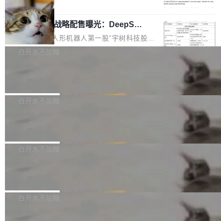
5% RHAE Best@1，超过了 ARC 报告的人类专
覆盖 rust-lang/rust 单一仓库的代码贡献。这不
局
家基线 95.4%。 不是又一个 coding agent 包装
是项目级别的官方立场，目前由五个团队采纳，
宇树科技 IPO 战略配售曝光：DeepSe
器 Prime Agent 的架构和市面上大多数 coding
但它可能是主流开源项目中关于 AI 辅助贡献最
ek 获配 93.3 万股，锁定 36 个月
agent 有本质区别。大多数 agent harness 的设
细致的一份规则。 政策的核心只有一句话：LLM
8月6日晚间，“人形机器人第一股”宇树科技股份
计是基于早期模型的能力—...
可以用来分析、提炼、审阅、建议，但不能用来
有限公司披露IPO发行价格及战略配售结果，杭
白开水不加糖
创作。 具体来说，LLM 生成的代码可以提交，
州深度求索人工智能基础技术研究有限公司（De
但必须满足五个条件：预先安排、非关键、高质
Docker 29.7.2 发布
epSeek）获配93.3399万股，按150.8元/股发行
量、充分测试、充分审查，并且必须披露。LLM
价格计算，认购金额约1.41亿元，股份锁定期为
Docker 29.7.2 现已发布，具体更新内容如下：
不得生成涉及安全性的关键变更，除非作者本身
36个月。 公告显示，本次宇树科技战略配售对
Bug fixes and enhancements 修复多次传递同
白开水不加糖
就是领域专家。即使如此，政策也"强烈不建
象主要包括长期投资机构、与公司业务具有战略
一环境变量时，docker service create和docker
议"这么做。 对于不披露的情况，审核者可以直
合作关系或长期合作愿景的大型企业、科创板保
Apache Fluss 毕业成为顶级项目
service update会发生 panic 的问题。docker/cl
接关闭 PR，无需解释。 政策作者 Jynn Ne...
荐人跟投子公司，以及公司高级管理人员和核心
i#7145 修复了 Docker Engine 29.7.0 中引入的
今年 7 月，Apache Fluss 的毕业提案在 Apach
员工参与设立的专项资产管理计划。其中，Dee
一个回归问题，该问题导致拉取镜像时会拒绝包
e 孵化器项目管理委员会（IPMC）投票中获得
白开水不加糖
pSeek作为与宇树科技具备战略合作关系的企
含绝对 hardlink 目标的镜像（此类镜像由某些镜
全票通过，随后获 Apache 软件基金会董事会批
业，获配股份数量占本次发行数量的2.31%。 除
像构建工具生成）。moby/moby#53305 修复了
马斯克 AI 百科项目 Grokipedia 被曝数
准。今天，Apache 软件基金会正式宣布 Apach
DeepSeek外，腾讯旗下上海启善投资有限公司
月未更新
Docker Engine 29.7.0 中引入的一个回归问
e Fluss 孵化毕业，成为 Apache 顶级项目（TL
埃隆·马斯克推出的AI百科项目 Grokipedia 被曝
获配9...
题，该问题可能导致在旧版 Linux 内核...
P）！这一里程碑不仅标志着 Fluss 迈入新的发
长期停止内容更新，未能实现其作为“AI版维基百
白开水不加糖
展阶段，也将进一步推动流式存储、实时湖仓与
科”替代品的目标。 据 Lawfare 最新调查，自今
AI 数据基础加速融合，为实时数据基础设施的发
Solon I18n：三种解析器，零样板代码
年4月以来，Grokipedia 页面更新功能基本停