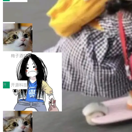
件。 腾讯网平团队在UCL-MPComm中实现了一
型或企业内部部署模型提升研发效率。但随着 AI
各领域的应用成果，覆盖技术底座、行业赋能、
个独立于业务线程的全局通信引擎（Engine），
Coding 从个人辅助工具逐步走向团队级、组织
Jeff Dean 离开 Google：一个时代的结
产品应用、支撑保障、专题等五大方向。深信服
并实...
束，一个实验室的开始
级应用，企业在规模化落地过程中，对安全性、
AI算力网关（AI创新平台）成功入选！ 随着各行
Google 员工编号 20。MapReduce 作者之一。
可控性和代码质量提出了更高要求。 首先是数据
各业的Agent走向规模化建设，算力构成形态逐
Bigtable 作者之一。TensorFlow 的作者之一。
局
安全与合规要求。对于大多数普通研发场景，公
渐丰富，用户关注的重点也在发生变化：不只是
Gemini 的架构师。Google 首席科学家。 Jeff D
有云模型能够满足快速试用和效率提升的需求。
让AI用起来，还要进一步看清混合算力时代下，
🔥 SolonCode v2026.8.4 发布：界面
ean 在 Google 工作了 27 年后，宣布离职。 他
但对于金融、能源、医疗等对数据安全要求较...
字体可调、22 种语言、记忆搜索增强
Token花在哪里、算力是否被充分利用，以及持
不是一个人走。一同离开的还有 Sanjay Ghema
打开终端就能上岗的全中文编码智能体，这一轮
续增长的AI成本该如何优化。 深信服AI算力网关
wat（Google 员工编号 23，Jeff Dean 二十多
把「看得清、用母语、记得住」三件事一次补
梅子酒好吃
正是围绕这些实际问题，从Token治理和成本治
年的编程搭档，MapReduce 和 Bigtable 的共同
齐。 SolonCode 是什么 SolonCode 是杭州无
理两个方面，让用户的每一份算力都看得清、管
作者）、Quoc Le（Google 大脑核心成员，Se
让“代码语义理解”深度释放AI Coding
耳科技研发的企业级终端编码智能体——一位全
得住、用得稳、省得下、更安全！ 一、从现在开
价值潜能：华为云码道（CodeArts）
q2Seq 和 DocAI 的共同发明人）以及 Oriol Vin
中文驱动的数字员工，自主理解需求、规划步
一、代码仓深度理解技术的作用与价值 在软件工
始，Token使用一目...
代码仓技术解析
yals（Gemini 联合负责人，AlphaSta...
骤、编写代码。不挑模型、不挑平台，curl 一行
程实践中，代码仓是企业核心知识资产的主要载
开
开源科技
装完即用。 开源地址：Gitee · GitCode · GitHu
体。企业级代码仓库通常包含数十万乃至数百万
b 安装 支持 Java 8+（8~26）、macOS / Linu
一条“删库”命令跑 17 小时，算法工程
个文件，其规模远超单次模型调用可承载的上下
师删光 89TB 数据只为干私活
x / Windows / Harmony PC。 # macOS / Linu
文窗口。随着项目规模的持续扩张与代码历史的
最高人民检察院8月4日公布了一起案件：北京一
x / Harmony PC curl -fsSL https://solon.noea
不断累积，代码仓中的模块关系、接口契约、业
名90后算法工程师王某，为了给自己接的私活腾
局
r.org/solon...
务逻辑等关键信息往往分散于数十乃至数百个文
服务器空间，删光了公司AI游戏部门的全部核心
件之中，形成高度复杂的知识关联网络。传统的
Cloudflare 分享推理优化实践：KV ca
数据。 王某2024年1月入职东城区某科技公司AI