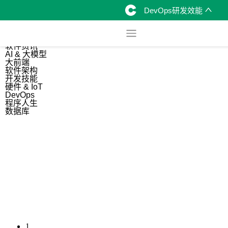
DevOps研发效能
综合
开源资讯
软件资讯
AI & 大模型
大前端
软件架构
开发技能
硬件 & IoT
DevOps
程序人生
数据库
1