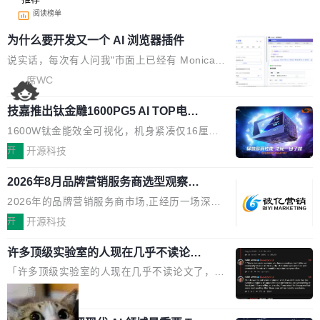
阅读榜单
为什么要开发又一个 AI 浏览器插件
说实话，每次有人问我"市面上已经有 Monica、
Sider、Copilot for Chrome 这些 AI 浏览器插件
席WC
了，你为什么还要再做一个"，我都觉得这个问题
技嘉推出钛金雕1600PG5 AI TOP电
问得好。 因为我自己也是从用户变成开发者的。
源：为发烧级主机与本地AI算力打造旗
现有产品的天花板 我用过不少 AI 浏览器插件。
1600W钛金能效全可视化，机身紧凑仅16厘米
舰供电方案
刚开始觉得都挺好——选中一段文字，弹出解
继2026台北电脑展首度亮相后，技嘉科技近日正
开
开源科技
释；写邮件时帮你润色；看英文网页给你翻译摘
式发布钛金雕1600PG5 AI TOP电源。这款高端
要。但用久了你会发现，它们本质上都是同一类
2026年8月品牌营销服务商选型观察：
电源专为发烧级DIY主机与本地AI算力平台打
从流量思维到品牌资产思维的范式转移
东西：一个带网页上下文的聊天框。 它们能读取
造，整机长度仅16厘米，提供1600W额定功率
2026年的品牌营销服务商市场,正经历一场深刻
页面的文本，然后把文本丢给大模型，再返回一
与80PLUS钛金能效；支持ATX 3.1与PCIe 5.1
的价值重构。全球全案品牌代理机构市场从2025
开
开源科技
段回答。仅此而已。 这当然有用，但总觉得差点
规范，结合服务器级元件、完善供电线材与内置
年的83.1亿美元增长至2026年的86.6亿美元,年
意思。比如我在一个后台管理系统里，需要填50
实时LCD监控屏，可充分满足当下高阶PC主机
许多顶级实验室的人现在几乎不读论文
复合增长率达5.44%,预计2032年将突破120亿美
个表单字段，每个字段还有联动逻辑；比如我
了
的严苛使用需求。 澎湃功率，紧凑机身 钛金雕1
元。数字广告与公共关系相关服务市场更是从20
「许多顶级实验室的人现在几乎不读论文了，而
想...
600PG5 AI TOP具备强悍输出功率，同时实现
25年的8463亿美元扩张至2026年的8763亿美
且他们认为 ICLR/ICML/NeurIPS 充斥着大量过
局
机身尺寸大幅精简。整机长度仅16厘米，属于同
元。数字的背后是一个清晰的事实——品牌对专
度宣传和欺诈。」 OpenAI 研究员 Keller Jorda
功率段机身尺寸十分紧凑的1600W电源产品。小