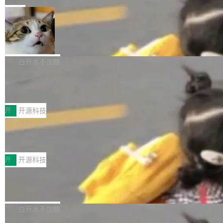
一在人才争夺战中失血的公司。六月，Google
er HE-AAC 960 解码 (DAB+) transpose_cuda
Code 在 X 上发帖：「DeepSeek Flash did 8T
局
连失两员大将：Noam Shazeer 去了 Op...
filter 添加 AMF Frame Rate Converter (vf_frc
tokens on August 1st. 5T of free usage + 3T
_amf) filter SMPTE 2094-50 元数据支持和直
NetBSD 11.0 正式发布
on OpenCode Go.」79.8 万次浏览，连带着 #
通 ProRes RAW VideoToolbox 硬件加速器 AP
DeepSeek一天消耗了8万亿# 上了微博热搜——
NetBSD 11.0 现已正式发布，这是 NetBSD 操
V ...
注意这是 OpenCode 一家的消耗。 OpenCode
作系统的第十八个主要版本。 自 NetBSD 10.1
白开水不加糖
是 Anomaly 出品的 AI 编程工具，套餐 10 美元/
以来的变化 更新亮点： 新增对 RISC-V 处理器
月。用户交了 10 美元，就能用 DeepSeek Flas
2026 ChinaJoy鸿蒙游戏增长臻享会举
架构的支持。NetBSD 11.0 是首个支持 64 位 R
办，鲸鸿动能系统呈现游戏行业解决方
h 随便写代码，按网友说法：「怎么使劲用也用
ISC-V 平台的稳定版本，涵盖一系列基于 StarFi
8月1日，2026 ChinaJoy期间，鸿蒙游戏增长臻
案
不完。」5T 来自免费额度，3T 来自 Go...
ve JH71XX 的设备，例如 VisionFive 2、PINE
享会在上海举办。鸿蒙生态的全场景智慧营销平
开
开源科技
64 STAR64，以及 QEMU。 增强了对 POSIX.1
台鲸鸿动能协同华为游戏中心，面向游戏行业开
-2024 和 C23 编程接口标准的兼容性。 compat
技嘉X3D系列再添新成员 B850 AORU
发者及生态伙伴，系统呈现了平台在游戏领域的
S ELITE X3D主板强化性能体验
_linux(8) 增强了对 Linux 系统调用的支持，包
完整能力版图——从IAP高价值用户的全周期经
面向AMD Ryzen X3D处理器玩家，技嘉X3D系
括 epoll（围绕 kqueue 实现）、POSIX 消息队
营、到IAA游戏的“买变一体”正循环、再到联运与
列主板阵容迎来新成员——B850 AORUS ELITE
开
开源科技
列、...
广告协同的全链路经营闭环，以及面向全球市场
X3D。作为面向主流高性能平台打造的全新主板
的出海增长布局。 华为终端云业务商业化销售负
Zadig v5.0 发布：AI 发布专员与 AI 审
产品，B850 AORUS ELITE X3D延续技嘉在X3
查专员上线
责人在开场致辞中表示，游戏开发者的核心诉求
D平台优化上的技术积累，旨在为游戏玩家带来
我们团队这几天最大的卡点不是 AI 写得不够
已不再是“多一个投放渠道”，而是一套能够持续
更稳定、更高效的装机选择。 B850 AORUS ELI
好，是 AI 写得太好了。 好到审查排期从两天的
白开水不加糖
驱动增长的体系。截至目前，搭载HarmonyOS
TE X3D基于AMD AM5平台打造，支持AMD Ry
活儿拖成了五天。PR 一堆起来没人敢合，发布