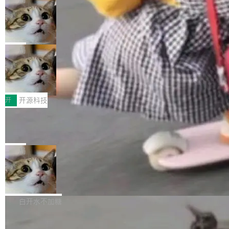
现实 过去两年，CIO们的焦虑清单上多了两项：
设置，如果用布尔值 + 可空字段来表示——bool
个"AI 知识库 + 聊天机器人"——每个大厂都在
一是如何让大模型和智能体应用安全地从PoC走
ean 表示是否可切换，nullable 的默认模式、浅
Deno 团队开源 Celld，可自托管的分
做，没什么新鲜的。 但 Kenton Varda 在 Twitte
向生产，二是如何让测试团队跟得上AI应用...
布式 Durable Objects
色方案、深色方案——会产生大量无意义的组
r 上把事情说清楚了： 今天我们发布了 Cloudfla
Ryan Dahl 领导的 Deno 团队推出了最新开源项
合。方案缺了、配置冲突了、全 null 了。要知道
re OS，一个带连接器的聊天机器人，跟其他所
目 Celld，一个能在自己机器上运行 Cloudflare
局
哪些组合有效，作者说，你得靠"文档、校验、或
有科技公司做的一样。只不过，实际上它不一
Workers 和 Durable Objects 的守护进程。 设
者部落知识"。 换个写法。Rust 的 enum，两个
样。这是 Sandstorm.io 的重制版，我十年前的
鲁大师7月新机性能/流畅/AI榜：vivo夺
计思路很直接：每个对象是一个独立的 SQLite
变体：Switchable...
性能、流畅双第一，三星Galaxy Z系列
那个创业公司。不同的是，这次它构建在 Cloudf
数据库，按名称寻址，复制到你自己的 S3 兼容
2026年7月的手机市场，由于存储等硬件成本暴
新折叠缺席
lare Workers 上——我花了九年时间搭建的平台
存储库里。节点之间只通过这个存储库协调——
增，手机厂商的日子也不好过啊，新机速度明显
开
开源科技
——并且深度集成了 AI。这基本上是我十年秘密
没有控制平面，没有共识协议。每个对象自带一
放缓，因此硝烟味淡了许多。新机参数规格除开
计划的顶峰。 十年前，Ken...
个小型数据库，应用天然按分片构建，单个数据
Zed 推出 DeltaDB，一个记录 commit
高价的三星折叠（三星Galaxy Z Fold8 Ultra / Z
之间所有操作的版本控制系统
库的竞争和爆炸半径问题在设计层面就被消除
Fold8 / Z Flip8）外，其余要么是中低端机器，
Zed 编辑器团队发布了新项目——DeltaDB，一
了。 闲置的 cell 会休眠到几乎不占资源。当 cel
例如iQOO Z11i、REDMI Note 17、REDMI No
个在 git commit 之间记录每一次编辑操作的版
局
l 迁移或唤醒时，新宿主从 S3 恢复 SQLite 数据
te 17 Pro、OPPO K15，要么是vivo X300 E这
本控制系统。目前处于 Early Access 阶段。 De
库继续执行。存储库是持久化的唯一真相...
样的次旗舰。 Galaxy Z Fold8 Ultra / Z Fold8 /
SpaceXAI 单季资本开支达 183 亿美元
ltaDB 的核心思路直接写在 landing page 最显
Z Flip8三款折叠屏新机均在7月22日发布，且全
眼的位置：「Software is made between com
根据风险投资人Tomer Tunguz 博客（VC 分
部搭载骁龙8 Elite Gen5 for Galaxy，它们本该
mits」——软件是在 commit 之间写出来的。git
析）披露的最新分析与第二季度业绩报告，Spac
白开水不加糖
是7月性...
只记录了你提交的最终状态，但真正的工作过程
eXAI在上个季度的总资本支出飙升至183.7亿美
——打字、删改、试错、agent 对话——都在 co
Meta 发布终端编程 Agent“Muse Cod
元。其中，绝大部分资金被直接用于 AI 领域，