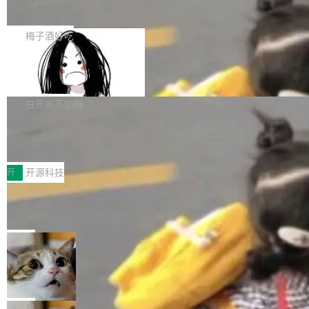
展开启新的篇章。
滞，过去三个月内没有任何条目完成更新，用户
如果你在 Spring Boot 里做过国际化，流程大概
提交的编辑请求也长期处于待处理状态。 Groki
是这样的：配 MessageSource 的 Bean、写 R
梅子酒好吃
pedia 于去年底上线，定位为由人工智能生成内
eloadableResourceBundleMessageSource、
容的百科平台，被马斯克视为传统众包百科网站
Apache Doris 4.1 全面增强 Iceberg：
声明 LocaleResolver、注册 LocaleChangeInt
支持 UPDATE、MERGE INTO 与 Iceb
维基百科的替代方案。Lawfare 调查发现，无论
erceptor…五六步之后才能看到第一行翻译文
Apache Doris 4.1 要补齐的，正是缺失的那一
erg V3
热门页面还是低关注度页面，均未出现近期更
本。 Solon 换了个方式。整个 i18n 模块围绕三
半。在已有查询能力的基础上，Doris 进一步支
白开水不加糖
新，相关问题并非局限于特定领域，而是在不同
个解析器、一个注解、一个工具类展开——没有
持了 UPDATE、DELETE、MERGE INTO 等数
主题和访问量页面中普遍存在。 调查人员最初认
XML、没有拦截器注册、没有样板配置。 资源
Testin XAgent：CIO智能测试落地指南
据修改操作、完整的表结构管理与分区演进，以
为，Grokipedia可能只是限...
文件的约定 把文件放到 resources/i18n/ 下： r
及 rewrite_data_files、expire_snapshots 等日
7月30日，TiD2026质量竞争力大会在北京中关
esources/i18n/messages.properties ...
常维护操作，并完整支持 Iceberg V3 格式。
村国家自主创新示范区会议中心开幕。本届大会
开
开源科技
由中关村智联软件服务业质量创新联盟主办，以
让非法状态不可表示：一篇关于 ADT
“智构可信·质创未来——AI原生时代的质量新范
的帖子在 Reddit 火了
式”为主题，直面AI从实验室走向规模化产业落地
有一种东西，一旦用过就回不去了。Alex Fedos
的核心质量命题。会上，《2026智能研发生产力
eev 管它叫"软件设计的基石"。 他说的东西不新
局
工具选型手册》发布，Testin云测的Testin XAge
鲜——代数数据类型（ADT），尤其是和类型
Cloudflare 开源内部企业 AI 平台 Clou
nt智能测试系统入选AI测试领域代表产品。对CI
（sum type）。但他说清楚了一件事：这不是类
dflare OS
O而言，这提示了一个转变：AI测试正在从效率
型系统的学术体操，是日常编码的思维方式。 文
Cloudflare 发布了一个开源项目 Cloudflare O
工具升级为企业的质量基础设施。 CIO面对的新
章从一个简单的例子切入。一个网站的深色主题
S。如果你只看官方博客，你会觉得这是又一
局