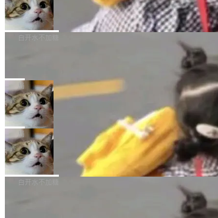
型。谁在开源赛道上领先，...
简单：开发者工具必须开源。 理由不是传统的自
商汤 SenseNova U1.5-Lite-Preview
i）在 X 上发帖： 「如果你是 Agent Harness 相
开源
由软件情怀，而是一个跟 AI agent 直接相关的
关开源项目的开发者，希望参加 DeepSeek Har
商汤科技宣布面向社区开源轻量级统一多模态模
技术判断。 两行 prompt 就能个性化任何软件 C
ness 的内测，可以回复或私信联系我。请附上
型的预览版本 SenseNova U1.5-Lite-Preview。
白开水不加糖
rawshaw 给出了两个 prompt。 第一个： "下载
GitHub id 以及开源代表作。」 DeepSeek 曾在
公告称，SenseNova U1.5-Lite-Preview并非简
某个软件的源码，在本地构建。修改 agent ...
官方招聘信息中写过一条简洁有力的公式：Mod
Ubuntu 将核心系统包从 deb 转成了 s
单的模型规模升级，而是基于 SenseNova U1
nap
el + Harness = Agent。模型负责理解和推理，
的一次系统性迭代，不仅在同一架构中贯通视觉
Ubuntu 正在把又一个核心系统包从 deb 转为 s
Harness 负责把能力落到真实环境中——调用工
理解、推理、生成与编辑，还仅以 8B-MoT 的轻
nap。这次是 hwctl——一个用来检查 Ubuntu
局
具、读写文件、管理上下文、处理错误、完成闭
量大小，将能力推进到4K、更精细的真实质感、
硬件认证状态的命令行工具。 Canonical 工程师
环。崔添翼招人的标...
更复杂的视觉控制和可持续迭代编辑。 相比 U
Dario Amodei 担心新人来 Anthropic
Alan Griffiths 在邮件列表中说得很直白：「hwc
只为金钱，不为使命
1，U1.5-Lite-Preview 在以下方向上带来了显著
tl 是一个 Ubuntu 专有的包，它和它的依赖项都
顶级 AI 研究员在两家公司之间来回跳，中间只
提升： 原生支持4K图像生成； 更精细的局部纹
是 Ubuntu 专有的，不会用在其他发行版上。」
隔了几天。 Lilian Weng 上周刚宣布因健康原因
局
理、细节与真实世界质感； 更准确的中英文文字
所以 deb 版本的受众实际上为零。既然只有 Ub
离开 Thinking Machines Lab，说自己作为联合
生成与复杂版式组织； 更稳定的图...
untu 用户在用，那用 snap 打包就没什么可纠结
FFmpeg 9.0 发布
创始人的角色「太累了」。几天后，The Inform
的。 从 deb 到 snap 的迁移路径 hwctl 是 rust-
ation 就曝出她将重回 OpenAI，负责递归自我
FFmpeg 9.0 现已发布，包含多项改进。官方更
hwlib 硬件 API 库的一部分，命令行工具负责查
改进方向的研究。她是 Thinking Machines 过
新日志列出的 9.0 版本主要更新内容如下： 扩
白开水不加糖
询 Ubuntu 的硬件认证数据库。...
去一年内第四个离开的联合创始人。 这家由前
展 AMF 色彩转换器 (vf_vpp_amf) 的 HDR 功能
OpenAI CTO Mira Murati 创立的公司，连创始
DeepSeek V4 Flash 单日消耗 8 万亿 t
MP4 muxer 中支持 LCEVC 音轨复用 Playdate
okens 登顶热搜
团队都留不住。 但 Thinking Machines 不是唯
视频编码器和多路复用器 添加 v360_vulkan filt
8 万亿 tokens。一天。一家公司的消耗。 Open