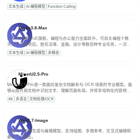
高并发、轻量化任务，适合日常对话、内容创作、基础 RAG、批量
文本生成
AI 编程模型
Function Calling
文案处理等普惠刚需场景。
Qwen3.8-Max
2.4万亿参数MoE旗舰，编程与办公能力全面跃升，可自主编程十数
天交付完整项目。胜任法律、金融、设计等数百种专业任务，一次对
话端到端交付生产级成果。原生视觉理解贯穿规划、执行与验证全流
文本生成
AI 编程模型
多模态
程，支持超长文档与长视频的深度语义解析。长程任务中自主规划与
闭环迭代，持续进化。
MinerU2.5-Pro
MinerU2.5-Pro是一款面向复杂文档解析与 OCR 场景的专业模型，能
够从图片和文档中识别文字、理解页面布局，并将非结构化内容转换
为便于存储、检索和二次处理的结构化结果。
8K
多语言
文档处理/OCR
Wan2.7-Image
万相 2.7 图像生成与编辑模型，支持组图、多图参考、交互式编辑和
最高 2K 输出。