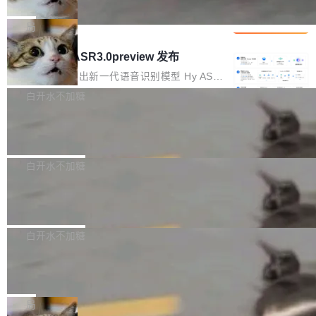
che 量化 + 权重压缩，吞吐量提升 4
代码检索手段（如关键词匹配、目录遍历）仅能
短剧部门，有互联网大厂背景。在公司内部架构
Kimi 和 GLM 是当前最强的大模型系列之一，但
1%，成本降 30%
在语法层面完成文本定位，难以触及代码的语义
调整期间，部门三次通知全员将数据从A集群迁
它们有一个共同的问题：太吃显存了。月之暗面
局
内涵与结构关联，导致开发者使用代码智能体在
移到B集群，王某都回复了"收到"。 他没有迁移
的 Kimi K 系列和智谱的 GLM 都是长上下文、M
理解大规模代码仓时面临显著"代码仓理解"瓶
腾讯混元 Hy ASR3.0preview 发布
数据。2024年9月3日下午4点，他使用此前登录
oE 架构的大模型，好用到让人上瘾，但 GPU 显
颈。 代码仓深度理解服务（以下简称" CodeBas
的账号密码进入A集群，输入了一条被程序员圈
存永远不够用。 Cloudflare 的 Workers AI 团队
腾讯混元正式推出新一代语音识别模型 Hy ASR
e深度理解服务"）是华为云码道（CodeA...
称为"删库跑路"的命令——最高管理员权限、无
一直在跑这些模型的推理。他们在官方博客上发
3.0preview。基于最新一代大语言模型 Hy3 的
白开水不加糖
需确认、强制递归删除。17个小时后，运维人员
了一篇技术文章，详细拆解了三种让大模型在 G
语言理解能力，以及融合了高精度语音识别与深
发现异常并中止进程时，89TB数据已经没了。
Pale Moon 34.3.2 发布，苍月浏览器
PU 上跑得更省、更快的技术手段——KV cache
度语义理解能力，实现了语音识别能力的全面升
删掉的是AI游戏部门的全部开发文件，包括公司
量化、模型权重压缩、以及共享 KV cache 的完
级。 根据介绍，Hy ASR3.0preview 目标在于：
Pale Moon 34.3.2 现已发布，这是一个安全更
自研的多个文生3D和...
整性保护。效果是：吞吐量提升 41%，每 token
让语音识别不再只是听清，而是真正听懂。通过
新和少量网页兼容性修复版本。 Changes/fixe
白开水不加糖
成本降低 30%，精度不变。 FP8 省的不仅是显
先理解你的语境和意图，再把准确的文字直接给
s： 实现了URL.Parse()便捷功能 对浏览器内部
存 KV cache 是推理时最吃显...
到你。从“逐字转写、单点优化”演进为“理解语
PostgreSQL 18/19 新特性深度解读
函数添加了多项边界检查，以避免潜在的越界访
境、兼容场景、一键直出”。 Hy ASR 3.0 previe
问、下溢和溢出。（DiD） 修复了加载和解析内
演讲者分享了一个有趣的实践：面对 PG 18 已
w 不要求标准普通话，方言识别覆盖粤语、吴语
容提供的字体时出现的几个问题 为避免音频加
发布的 Release Notes，他利用 AI 工具（如 Co
白开水不加糖
等 10 大方言片区和 20 余个二级小片区。在开
载、处理和播放过程中可能出现的一系列错误，
pilot）对数千条 commit 日志进行自动分析，先
源评测集中，Hy ASR 3.0 preview 在多语种的
对音频采样频率设定了下限 采样率低于 8kHz
慕尼黑市政府为全职开源项目维护者提
让模型总结出三十余条潜在特性，再逐条要求生
WER（...
供资助
（通常被认为是 "telephone"/"walkie-talkie" 音
成详细解释和代码校验，最终筛选出对用户体感
"在过去大约 10 年的大部分时间里，libexpat 的
质的最低采样率）的音频格式将被拒绝 修复了 C
最强的若干项。对于尚未正式发版的 PG 19，则
维护工作一直与我的日常工作、家务、社交生活
局
SS 圆角虚线样式中可能存在的问题 如果表单中