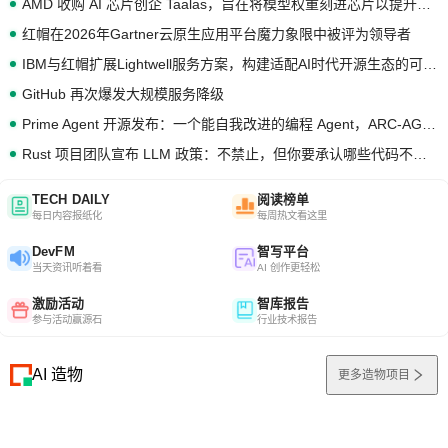
AMD 收购 AI 芯片创企 Taalas，旨在将模型权重刻进芯片以提升推理性能
红帽在2026年Gartner云原生应用平台魔力象限中被评为领导者
IBM与红帽扩展Lightwell服务方案，构建适配AI时代开源生态的可信基础设施
GitHub 再次爆发大规模服务降级
Prime Agent 开源发布：一个能自我改进的编程 Agent，ARC-AGI 3 超越人类专家基线
Rust 项目团队宣布 LLM 政策：不禁止，但你要承认哪些代码不是你写的
TECH DAILY
阅读榜单
每日内容报纸化
每周热文看这里
DevFM
智写平台
当天资讯听着看
AI 创作更轻松
激励活动
智库报告
参与活动赢源石
行业技术报告
AI 造物
更多造物项目