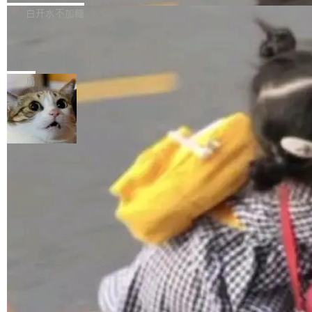
正，才能成为机器能理解的高质量数据。医学影
理工具。它可以查看，转换，编辑和分类所有主
白开水不加糖
像AI落地最昂贵的环节，不是算法，是专业医生
流格式的电子书。Calibre 是个跨平台软件，可
的时间。 张医生是某三甲医院放射科副主任医
SwiftUI 问世七年了，为什么开发者还
以在 Linux、Windows 和 macOS 上运行。 Cal
师，牵头一项腹部肌肉影像课题。他需要在数百
在骂它？
ibre 9.12 现已正式发布，此次更新内容如下：
Yakov Manshin 发了一期长达 40 分钟的 YouT
张CT影像上完成像素级精细分割，让系统"...
新功能 macOS：在 Connect/Share 按钮中添加
ube 视频，标题是"SwiftUI 七年后：一个平庸的
局
通过 AirDop 共享书籍的功能 Content server：
故事"。视频核心观点很简单：SwiftUI 发布七年
支持可向服务器后端添加新端点的插件 Edit boo
了，仍然像一个永久公测版。 Manshin 从数据
k：Compress images：添加将 GIF 图像转换为
流、布局系统、API 稳定性、性能、跨平台五个
加载更多
JPEG/WebP 的选项 ToC Editor：添加一个按
维度逐一批判了 SwiftUI。最让人印象深刻的一
钮，用于对目录中的条目进...
个论据是：苹果官方的 SwiftUI 教程项目 Land
marks，用最新 Xcode 在最新 macOS 上构建
运行，出来的效果是坏的——侧边栏按钮大小不
一，界面错位。他说这个问题"两年前就发现了，
至今没变"。 数据流方面，Manshin 指出 SwiftU
I 的属性包装器演进史...