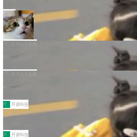
e” 和 Muse Spark 1.2 模型
mmit 之间的空隙里丢失了。 DeltaDB 要做的就
金额高达158.3亿美元，这一单项投入已经逼近
Meta 今天发布了两款 AI 产品：Muse Code，
是把这段空隙补上。 回退到任何一次编辑：Delt
微软同期总资本开支的四成。 与亚马逊、Alpha
一个在终端里运行的编程 agent；Muse Spark
局
aDB 捕获 commit 之间的每一次操作，...
bet、微软以及 Meta 等传统科技巨头相比，Spa
1.2，驱动这个 agent 的新模型。一句话概括：
ceXAI的资金消耗速度尤为引人瞩目。然而，支
美团开源 LoHoSearch，用知识图谱校
你可以用 curl -fsSL https://dev.meta.ai/install.
准 AI 能力认知
撑庞大支出的资金来源却呈现出截然不同的面
sh | bash 安装一个能在大项目里自动规划、写
机器出题的前提，是让机器拥有全局视野。整个
貌。数据显示，微软和 Meta 主要依托充沛的经
代码、验证结果的 AI 终端工具。 据介绍，Muse
构建流程可以分为四个环节：建图 → 控制难度
白开水不加糖
营现金流来覆盖资本开支，其资本支出覆盖率分
Code 是 Meta 的编程 agent 产品。它和市场上
→ 质量把关 → 数据概览。
别达到155% 和106%;而SpaceXAI的经营现金
腾讯开源 UCL-MPComm 通信库
已有的终端编程 agent 在设计理念上有几个明显
流仅能覆盖资本开支的12...
的差异点。 异步后台 agent：Muse Code 有一
腾讯网平团队宣布开源了 UCL-MPComm 通信
个主 agent 循环，外加一组后台 agent。这些后
库，并将作为transport接入Mooncake TENT。
白开水不加糖
台 agent...
该通信库针对AI Memory池化场景的数据传输需
CoStrict入选工信部2025人工智能应用
求进行了深度优化，能够实现数据中心内大规模
典型案例
计算节点间多种内存类型的高性能通信。 UCL-
近日，工信部科技司公示《2025人工智能应用典
MPComm将作为一种传输引擎接入Mooncake T
型案例入选名单》，深信服“面向企业研发场景的
开
开源科技
ENT，实现零拷贝传输性能提升30%、非零拷贝
开源 AI 编程平台 CoStrict 应用”凭借卓越的技术
传输性能最高提升5倍。UCL-MPComm底层基
深信服AI算力网关入选工信部人工智能
创新与落地成效成功入选。 全链路私有化部署，
应用典型案例！
于自研UCL-Engine通信引擎，后续腾讯网平将
助力企业AI研发安全落地 当前，越来越多企业已
前不久，工业和信息化部正式发布《2025年人工
持续开源更多基于UCL-Engine的高性能通信组
经开始引入 AI Coding 工具，通过调用公有云模
智能应用典型案例名单》，集中展示人工智能在
开
开源科技