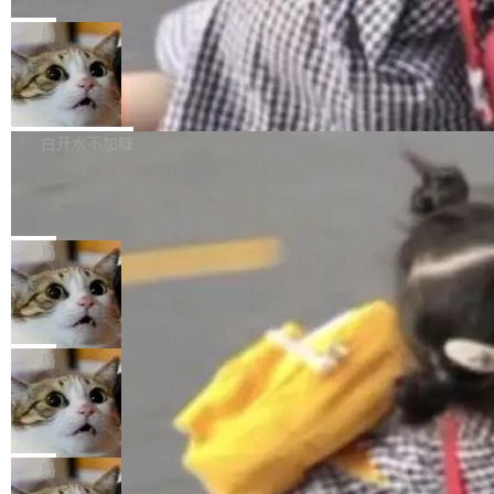
C版的产品，搭载“人机双写”重磅功能——你写
全球知名开源多媒体框架 FFmpeg 今天正式发
给 OpenAI 总法律顾问 Che Chang 发了封邮
你的，AI写AI的，同屏协作互不干扰。一句话让
布了 9.0 版本。这个版本除了带来新一代音视频
局
件，附了一封长信，要求 OpenAI 配合调查前苹
AI帮你干活，现在开启全新体验！ 温馨提示：
处理能力和硬件加速支持之外，还有一个特殊之
果员工带走机密信...
体验WorkBuddy鸿蒙PC版前，请将 HUAWEI M
亚马逊成本失控：AI 写代码烧掉 1215
处：FFmpeg 9.0 的代号是“Lei”。 这个名字，
万元，超预算 860%
atePad Edge 升级至 HarmonyOS 6.1.0.135S
来自中国开发者雷霄骅（Lei Xiaohua）。 对于
外媒近日曝光了亚马逊的多份内部报告显示，AI
P9 patch03及以上版本。 *升级路径：设置 > 搜
很多中国音视频开发者而言，这个名字并不陌
导致公司在多个项目上超支。《金融时报》报道
白开水不加糖
索“软件更新” > 检查更新，即可搜索新版本，下
生。十年前，他通过大量中文技术文章、源码分
称，仅一个项目的成本超支就高达 180 万美元
载安装完成升级即可。 没有...
析和开源示例，让一代开发者第一次真正理解 F
Hugging Face CEO 发声：中国正在开
（约合人民币 1215 万元）。 具体来说，一名工
源模型上碾压我们
Fmpeg，也成为很多人进入音视频开发领域的
程师借助 Anthropic 旗下 Claude Sonnet 模型
"他们正在开源模型上碾压我们。" Hugging Fac
“启蒙老师”。 而今年，恰好是雷霄骅离世十周
编写程序，目标是完成电商平台作者信息与商品
e CEO Clément Delangue 在 CNBC 的采访里
局
年。FFmpeg 社区最终选择用一个大版本的名
列表的数据匹配 —— 一项常规的数据处理任
没有拐弯抹角。他说中国正在赢得 AI 竞赛，而
字，留下了这份纪念。 雷霄骅曾是中国传媒大学
务，最终却产生了 180 万美元的账单，实际支出
当 AI agent 把源码变成了最好的扩展系
且按目前的速度，中国 AI 工具预计在今年底或
数字电视技术方向的博士生，长期从事视频、音
统，开发者工具必须开源
超出原定预算 860%。 更令人意外的是，该项目
2027 年就能追上美国前沿实验室的水平。 Dela
五年前，David Crawshaw 问过很多软件工程师
频技...
最终并未成功落地，而高额算力消耗持续运行长
ngue 把原因归结为一件事：开放协作。中国的
一个问题：你写过什么给自己用的程序？答案几
局
达 5 个月，公司直到财务对账时才察觉异常。这
AI 开发者在一个共享和协作的生态里加速迭代，
乎都是没有。工程师们整天用别人写的程序写程
意味着一个无人看管的 AI 程序，在近半年时间
而美国模型厂商在"闭门造车"。他的原话是 "buil
DeepSeek Harness 宣布内测邀请，全
序给别人用。偶尔有人自己写个博客系统、智能
里日夜不停地"烧钱"。 复盘显示，...
网最大规模开源 Agent 路演现场诞生
ding in silos"——各自为战，互不通气。 这个判
家居控制、家庭实验室，都算稀奇事。 Crawsh
一条内测招募帖，发出去的时候大概没人想到它
断从他嘴里说出来分量不同。Hugging Face 是
aw 是 Shelley 的作者，一个开源 AI coding age
会变成一场开源 Agent 生态的路演。 8月1日，
局
全球最大的开源 AI 平台，上面跑着上百万个模
nt。他最近在博客上写了一篇文章，核心论点很
DeepSeek Harness 团队负责人崔添翼（tiany