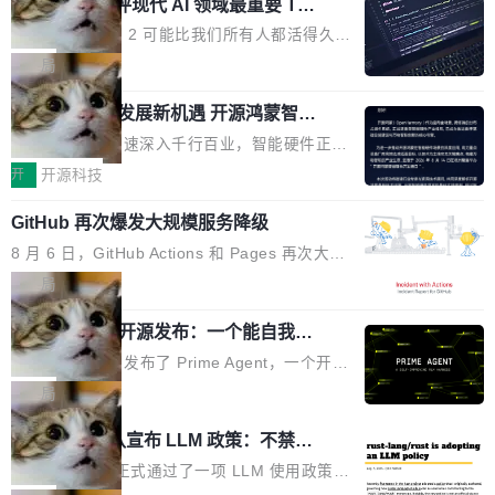
业化营销服务的需求从未如此迫切。 但市场扩容
xAI 前工程师评现代 AI 领域最重要 Top
n 这条推文引发了广泛讨论。他不是在说风凉
巧机身有效提升市面主流标准A...
3 开源项目
的同时,服务商的竞争逻辑正在改变。2026年Top
话，他是说出了一个圈内人尽皆知但很少公开捅
Flash Attention 2 可能比我们所有人都活得久。
Agency年度合辑的观察指出,“产品”这个离消费
破的事实。 Jordan 随后补充了一句软化声明：
这句话不是来自某个技术博客，而是出自 Hieu
局
者最近的载体,在整个品牌营销层面的权重显著变
「我不认为这些会议上大部分论文都在过度宣传
Pham 的一条推文。Hieu Pham 是谁？他是 xAI
高了。全域营销服务商的竞争正在从规模转向深
或造假。问题是，作为读者，如果你筛选出那些
共商智能硬件发展新机遇 开源鸿蒙智能
的早期工程师之一，在 Grok 训练基础设施团队
度,案例厚度、全域覆盖、多线协同...
硬件开发者日杭州站即将举行
看起来最令人兴奋的论文，那它们大部分都是过
工作过。近日他在 X 上发了一条帖子，列出了他
随着万物智联加速深入千行百业，智能硬件正从
度宣传的。」 这才是真正的痛点。不是所有论文
认为现代 AI 领域最重要的三个开源项目。 第一
单点设备迈向智能化、网联化、协同化发展。作
开
开源科技
都有问题，是最吸引眼球的那批论文最有问题。
个名字毫无悬念：Flash Attention 2。 Hieu 的
为面向全场景、跨终端的分布式操作系统，开源
他引用的帖子来自 Mathew Shen，一位 ICLR 2
理由很具体。FA 系列不需要解释，但 FA2 是他
GitHub 再次爆发大规模服务降级
鸿蒙通过统一技术底座和分布式能力，为不同类
026 的读者：「看了篇 ...
认为最重要的一个——复杂度恰到好处，刚好能
型智能设备的开发、连接与互联提供关键支撑，
8 月 6 日，GitHub Actions 和 Pages 再次大规
驱动你去学 CuTe，但还没被那些"邪恶的" Hopp
也为产业链企业探索产品创新与商业增长打开新
模服务降级，Actions 完全不可用超过 5 小时，
局
er++ 优化所淹没，足够容易修改和适配。 更关
的空间。 8月14日，开源鸿蒙智能硬件开发者日
webhook 停发，连自托管 runner 也因调度层故
键的是 FA2 的持久性...
（OHDD：OpenHarmony Hardware Develope
Prime Agent 开源发布：一个能自我改
障无法工作。Pages、Copilot code review、C
进的编程 Agent，ARC-AGI 3 超越人类
r Day）将在杭州启航。活动面向智能硬件产业
opilot coding agent 全部受影响。从检测到完全
Prime Intellect 发布了 Prime Agent，一个开源
专家基线
链企业和开发者，邀请行业专家与资深技术顾
恢复，大约 12 小时。 这是 2026 年 8 月的第六
的编程 Agent Harness，核心设计围绕两个抽
局
问，围绕开源鸿蒙技术能力、设备适配、芯片适
起事故，其中四起与 AI/Copilot 服务相关。 Git
象：Recursive Language Model（RLM）和 C
配、功耗与稳定性调优、兼容性测评及统一互联
Rust 项目团队宣布 LLM 政策：不禁
Hub 员工 kdaigle 在 HN 讨论中贴出了一组数
ontinual Harness。在 ARC-AGI 3 基准测试
等内容展开系统讲解和实战交流，帮助企业进一
止，但你要承认哪些代码不是你写的
据：2025 年全年 10 亿次 commit。现在，每周
上，Prime Agent + Opus 5 的组合达到了 95.
Rust 语言项目正式通过了一项 LLM 使用政策，
步了解开源鸿蒙在智能...
2.75 亿次，全年预计 140 亿次。GitHub...