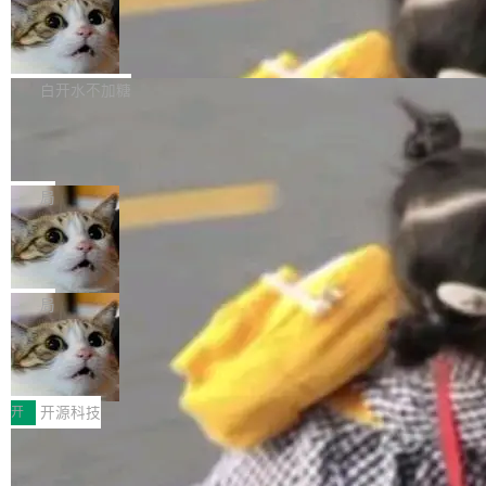
通过拉取过去一年内（从 PG 18 Beta1 时间点
和休闲娱乐竞争时间。" 这是 libexpat 维护者 S
的图像元素不在同一个子树中，则它们将不再关
至今）的所有 commit，同样交由 AI 分析提炼。
Firefox 153.0.3 发布
ebastian Pipping 写在博客里的话。8 月 4 日，
联 加...
经过人工复核，准确度令人满意。这一方法也为
他宣布了一个新消息：从 2026 年 8 月 1 日起，
Firefox 153.0.3 现已发布，具体更新内容如
社区爱好者提供了高效跟踪新版本的思路。
他可以全职维护 libexpat 了，最长 6 个月。发
下： New Smart Window 包含多项增强功能：
白开水不加糖
工资的是慕尼黑市政府。 libexpat 是一个 C99
<ul> <li>现在建议列表会显示更多结果，方便用
编写的流式 XML 解析器，MIT 许可证。和 libx
Cloudflare Computer 开源：你的 Age
户查找历史记录和切换到已打开的标签页。（<a
nt 需要一台电脑，而不是一个容器
ml2 一样，它是世界上使用最广泛的 XML 解析
href="https://bugzilla.mozilla.org/show_bug.c
Cloudflare 开源了名为 @cloudflare/computer
库之一。你的操作系统、浏览器、无数的基础设
gi?id=2019042">Bug&nbsp;2019042</a>）</l
的 npm 包。项目的核心论点是：容器不适合 Ag
局
施软件，很可能都在用它。而过去十年，维护它
i> <li>现在，助手可以直接使用 Exa 的网络搜索
ent 计算。真正适合的，是 Isolate。 Cloudflare
的人一直在用业余...
结果回答问题，而无需将问题转交给搜索引擎。
OpenAI 公开邮件和聊天记录回应苹果
工程师在这件事上没什么可谦虚的——他们用 W
诉讼，称“Apple is getting this wron
（<a href="https://bugzilla.mozilla.org/show_
orkers 跑了十年 Isolate。用 CEO Matthew Pri
上个月，苹果一纸诉状把 OpenAI 告上法庭，指
g”
bug.cgi?id=204...
nce 的话说：「我们一生都在用 Isolate 运行代
控其挖角苹果前员工并窃取商业秘密。苹果的诉
局
码，而 AI Agent 不需要容器，它们需要的是 Iso
状把 OpenAI 描述成一个系统性地从前东家挖
late。」 容器为什么不合适 容器的问题在于启动
HUAWEI MatePad Edge上架WorkBu
人、套取机密信息的对手。 OpenAI 没发律师
ddy鸿蒙PC版，说话就能干活的AI办公
和销毁都太重了。一个 Agent 要执行的任务可能
函，也没选择庭外沉默。它在官网贴了一篇博
全能AI工作台WorkBuddy鸿蒙PC版上架HUAWE
搭子
只需要几毫秒的 CPU 时间，但容器从冷启动到
文，标题只有六个字：Apple is getting this wro
I MatePad Edge应用市场，直接下载即可使
开
开源科技
就绪要花数秒。如果未来有十...
ng。 然后，它把邮件往来和 iMessage 聊天记
用，与鸿蒙电脑上的体验一致。值得一提的是，
录全贴了出来。 他发错人了 苹果外部律师 Gabr
FFmpeg 9.0 发布：代号“Lei”，以此纪
这是目前市面上唯一支持平板接入WorkBuddy P
念中国开发者雷霄骅
iel Gross 来自 Weil 律所，2 月 23 日下午 5:53