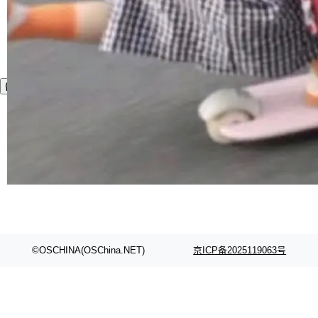
©OSCHINA(OSChina.NET)
京ICP备2025119063号