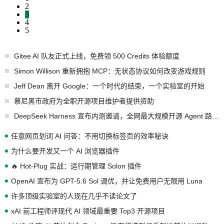
2
3
4
5
Gitee AI 队友正式上线，免费领 500 Credits 体验额度
Simon Willison 重新拥抱 MCP：无状态协议如何改变游戏规则
Jeff Dean 离开 Google：一个时代的结束，一个实验室的开始
慕尼黑市政府为全职开源项目维护者提供资助
DeepSeek Harness 宣布内测邀请，全网最大规模开源 Agent 路演现场诞生
任意网页划词 AI 问答：不用切换标签页的效率秘诀
为什么要开发又一个 AI 浏览器插件
🔥 Hot-Plug 实战：运行期管理 Solon 插件
OpenAI 宣布为 GPT-5.6 Sol 调优，并让免费用户无限用 Luna
许多顶级实验室的人现在几乎不读论文了
xAI 前工程师评现代 AI 领域最重要 Top3 开源项目