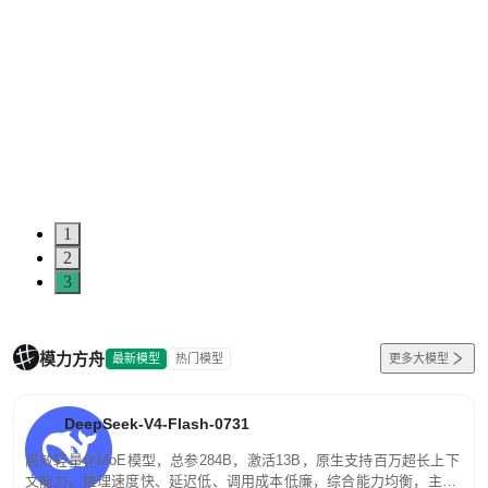
1
2
3
模力方舟
最新模型
热门模型
更多大模型
DeepSeek-V4-Flash-0731
高效轻量化MoE模型，总参284B，激活13B，原生支持百万超长上下
文能力。推理速度快、延迟低、调用成本低廉，综合能力均衡，主打