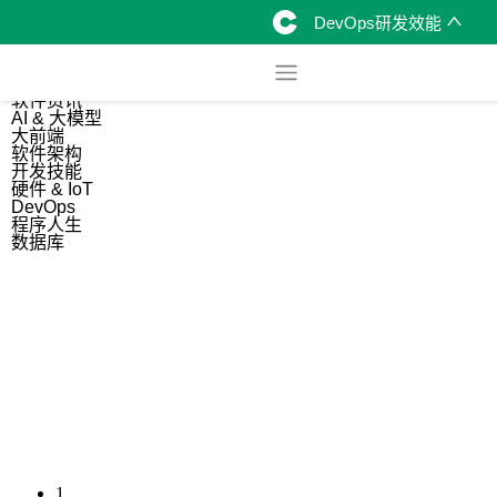
DevOps研发效能
综合
开源资讯
软件资讯
AI & 大模型
大前端
软件架构
开发技能
硬件 & IoT
DevOps
程序人生
数据库
1