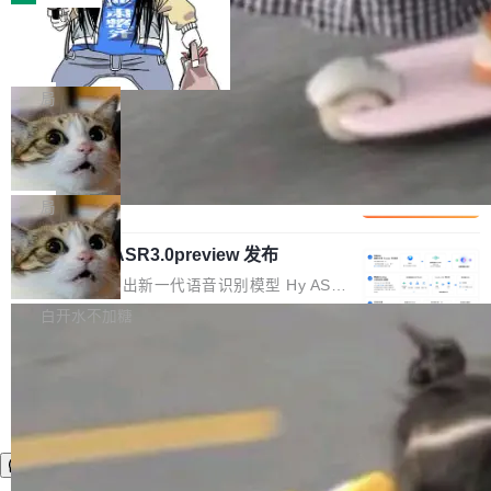
装完即用。 开源地址：Gitee · GitCode · GitHu
体。企业级代码仓库通常包含数十万乃至数百万
b 安装 支持 Java 8+（8~26）、macOS / Linu
一条“删库”命令跑 17 小时，算法工程
个文件，其规模远超单次模型调用可承载的上下
师删光 89TB 数据只为干私活
x / Windows / Harmony PC。 # macOS / Linu
文窗口。随着项目规模的持续扩张与代码历史的
最高人民检察院8月4日公布了一起案件：北京一
x / Harmony PC curl -fsSL https://solon.noea
不断累积，代码仓中的模块关系、接口契约、业
名90后算法工程师王某，为了给自己接的私活腾
局
r.org/solon...
务逻辑等关键信息往往分散于数十乃至数百个文
服务器空间，删光了公司AI游戏部门的全部核心
件之中，形成高度复杂的知识关联网络。传统的
Cloudflare 分享推理优化实践：KV ca
数据。 王某2024年1月入职东城区某科技公司AI
che 量化 + 权重压缩，吞吐量提升 4
代码检索手段（如关键词匹配、目录遍历）仅能
短剧部门，有互联网大厂背景。在公司内部架构
Kimi 和 GLM 是当前最强的大模型系列之一，但
1%，成本降 30%
在语法层面完成文本定位，难以触及代码的语义
调整期间，部门三次通知全员将数据从A集群迁
它们有一个共同的问题：太吃显存了。月之暗面
局
内涵与结构关联，导致开发者使用代码智能体在
移到B集群，王某都回复了"收到"。 他没有迁移
的 Kimi K 系列和智谱的 GLM 都是长上下文、M
理解大规模代码仓时面临显著"代码仓理解"瓶
数据。2024年9月3日下午4点，他使用此前登录
腾讯混元 Hy ASR3.0preview 发布
oE 架构的大模型，好用到让人上瘾，但 GPU 显
颈。 代码仓深度理解服务（以下简称" CodeBas
的账号密码进入A集群，输入了一条被程序员圈
存永远不够用。 Cloudflare 的 Workers AI 团队
腾讯混元正式推出新一代语音识别模型 Hy ASR
e深度理解服务"）是华为云码道（CodeA...
称为"删库跑路"的命令——最高管理员权限、无
一直在跑这些模型的推理。他们在官方博客上发
3.0preview。基于最新一代大语言模型 Hy3 的
白开水不加糖
需确认、强制递归删除。17个小时后，运维人员
了一篇技术文章，详细拆解了三种让大模型在 G
语言理解能力，以及融合了高精度语音识别与深
发现异常并中止进程时，89TB数据已经没了。
PU 上跑得更省、更快的技术手段——KV cache
度语义理解能力，实现了语音识别能力的全面升
删掉的是AI游戏部门的全部开发文件，包括公司
量化、模型权重压缩、以及共享 KV cache 的完
级。 根据介绍，Hy ASR3.0preview 目标在于：
自研的多个文生3D和...
整性保护。效果是：吞吐量提升 41%，每 token
让语音识别不再只是听清，而是真正听懂。通过
成本降低 30%，精度不变。 FP8 省的不仅是显
先理解你的语境和意图，再把准确的文字直接给
存 KV cache 是推理时最吃显...
到你。从“逐字转写、单点优化”演进为“理解语