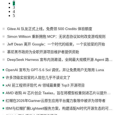
2
3
4
5
Gitee AI 队友正式上线，免费领 500 Credits 体验额度
Simon Willison 重新拥抱 MCP：无状态协议如何改变游戏规则
Jeff Dean 离开 Google：一个时代的结束，一个实验室的开始
慕尼黑市政府为全职开源项目维护者提供资助
DeepSeek Harness 宣布内测邀请，全网最大规模开源 Agent 路演现场诞生
OpenAI 宣布为 GPT-5.6 Sol 调优，并让免费用户无限用 Luna
许多顶级实验室的人现在几乎不读论文了
xAI 前工程师评现代 AI 领域最重要 Top3 开源项目
AMD 收购 AI 芯片创企 Taalas，旨在将模型权重刻进芯片以提升推理性能
红帽在2026年Gartner云原生应用平台魔力象限中被评为领导者
IBM与红帽扩展Lightwell服务方案，构建适配AI时代开源生态的可信基础设施