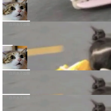
l 迁移或唤醒时，新宿主从 S3 恢复 SQLite 数据
te 17 Pro、OPPO K15，要么是vivo X300 E这
本控制系统。目前处于 Early Access 阶段。 De
库继续执行。存储库是持久化的唯一真相...
样的次旗舰。 Galaxy Z Fold8 Ultra / Z Fold8 /
SpaceXAI 单季资本开支达 183 亿美元
ltaDB 的核心思路直接写在 landing page 最显
Z Flip8三款折叠屏新机均在7月22日发布，且全
眼的位置：「Software is made between com
根据风险投资人Tomer Tunguz 博客（VC 分
部搭载骁龙8 Elite Gen5 for Galaxy，它们本该
mits」——软件是在 commit 之间写出来的。git
析）披露的最新分析与第二季度业绩报告，Spac
白开水不加糖
是7月性...
只记录了你提交的最终状态，但真正的工作过程
eXAI在上个季度的总资本支出飙升至183.7亿美
——打字、删改、试错、agent 对话——都在 co
Meta 发布终端编程 Agent“Muse Cod
元。其中，绝大部分资金被直接用于 AI 领域，
e” 和 Muse Spark 1.2 模型
mmit 之间的空隙里丢失了。 DeltaDB 要做的就
金额高达158.3亿美元，这一单项投入已经逼近
Meta 今天发布了两款 AI 产品：Muse Code，
是把这段空隙补上。 回退到任何一次编辑：Delt
微软同期总资本开支的四成。 与亚马逊、Alpha
一个在终端里运行的编程 agent；Muse Spark
局
aDB 捕获 commit 之间的每一次操作，...
bet、微软以及 Meta 等传统科技巨头相比，Spa
1.2，驱动这个 agent 的新模型。一句话概括：
ceXAI的资金消耗速度尤为引人瞩目。然而，支
美团开源 LoHoSearch，用知识图谱校
你可以用 curl -fsSL https://dev.meta.ai/install.
准 AI 能力认知
撑庞大支出的资金来源却呈现出截然不同的面
sh | bash 安装一个能在大项目里自动规划、写
机器出题的前提，是让机器拥有全局视野。整个
貌。数据显示，微软和 Meta 主要依托充沛的经
代码、验证结果的 AI 终端工具。 据介绍，Muse
构建流程可以分为四个环节：建图 → 控制难度
白开水不加糖
营现金流来覆盖资本开支，其资本支出覆盖率分
Code 是 Meta 的编程 agent 产品。它和市场上
→ 质量把关 → 数据概览。
别达到155% 和106%;而SpaceXAI的经营现金
已有的终端编程 agent 在设计理念上有几个明显
腾讯开源 UCL-MPComm 通信库
流仅能覆盖资本开支的12...
的差异点。 异步后台 agent：Muse Code 有一
腾讯网平团队宣布开源了 UCL-MPComm 通信
个主 agent 循环，外加一组后台 agent。这些后
库，并将作为transport接入Mooncake TENT。
白开水不加糖
台 agent...
该通信库针对AI Memory池化场景的数据传输需
CoStrict入选工信部2025人工智能应用
求进行了深度优化，能够实现数据中心内大规模