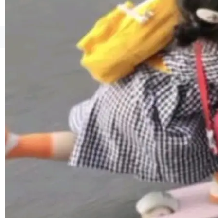
境、兼容场景、一键直出”。 Hy ASR 3.0 previe
w 不要求标准普通话，方言识别覆盖粤语、吴语
等 10 大方言片区和 20 余个二级小片区。在开
©OSCHINA(OSChina.NET)
京ICP备2025119063号
源评测集中，Hy ASR 3.0 preview 在多语种的
WER（...