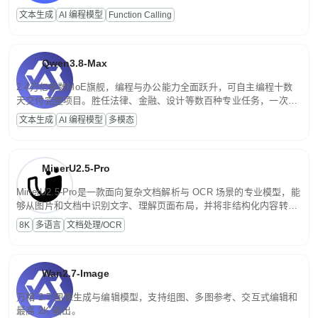
高并发、轻量化任务，适合日常对话、内容创作、基础 RAG、批量
文本生成
AI 编程模型
Function Calling
文案处理等普惠刚需场景。
Qwen3.8-Max
2.4万亿参数MoE旗舰，编程与办公能力全面跃升，可自主编程十数
天交付完整项目。胜任法律、金融、设计等数百种专业任务，一次对
话端到端交付生产级成果。原生视觉理解贯穿规划、执行与验证全流
文本生成
AI 编程模型
多模态
程，支持超长文档与长视频的深度语义解析。长程任务中自主规划与
闭环迭代，持续进化。
MinerU2.5-Pro
MinerU2.5-Pro是一款面向复杂文档解析与 OCR 场景的专业模型，能
够从图片和文档中识别文字、理解页面布局，并将非结构化内容转换
为便于存储、检索和二次处理的结构化结果。
8K
多语言
文档处理/OCR
Wan2.7-Image
万相 2.7 图像生成与编辑模型，支持组图、多图参考、交互式编辑和
最高 2K 输出。