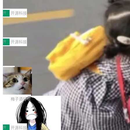
典型案例
计算节点间多种内存类型的高性能通信。 UCL-
近日，工信部科技司公示《2025人工智能应用典
MPComm将作为一种传输引擎接入Mooncake T
型案例入选名单》，深信服“面向企业研发场景的
开
开源科技
ENT，实现零拷贝传输性能提升30%、非零拷贝
开源 AI 编程平台 CoStrict 应用”凭借卓越的技术
传输性能最高提升5倍。UCL-MPComm底层基
深信服AI算力网关入选工信部人工智能
创新与落地成效成功入选。 全链路私有化部署，
应用典型案例！
于自研UCL-Engine通信引擎，后续腾讯网平将
助力企业AI研发安全落地 当前，越来越多企业已
前不久，工业和信息化部正式发布《2025年人工
持续开源更多基于UCL-Engine的高性能通信组
经开始引入 AI Coding 工具，通过调用公有云模
智能应用典型案例名单》，集中展示人工智能在
开
开源科技
件。 腾讯网平团队在UCL-MPComm中实现了一
型或企业内部部署模型提升研发效率。但随着 AI
各领域的应用成果，覆盖技术底座、行业赋能、
个独立于业务线程的全局通信引擎（Engine），
Jeff Dean 离开 Google：一个时代的结
Coding 从个人辅助工具逐步走向团队级、组织
产品应用、支撑保障、专题等五大方向。深信服
并实...
束，一个实验室的开始
级应用，企业在规模化落地过程中，对安全性、
AI算力网关（AI创新平台）成功入选！ 随着各行
Google 员工编号 20。MapReduce 作者之一。
可控性和代码质量提出了更高要求。 首先是数据
各业的Agent走向规模化建设，算力构成形态逐
Bigtable 作者之一。TensorFlow 的作者之一。
局
安全与合规要求。对于大多数普通研发场景，公
渐丰富，用户关注的重点也在发生变化：不只是
Gemini 的架构师。Google 首席科学家。 Jeff D
有云模型能够满足快速试用和效率提升的需求。
🔥 SolonCode v2026.8.4 发布：界面
让AI用起来，还要进一步看清混合算力时代下，
ean 在 Google 工作了 27 年后，宣布离职。 他
但对于金融、能源、医疗等对数据安全要求较...
字体可调、22 种语言、记忆搜索增强
Token花在哪里、算力是否被充分利用，以及持
不是一个人走。一同离开的还有 Sanjay Ghema
打开终端就能上岗的全中文编码智能体，这一轮
续增长的AI成本该如何优化。 深信服AI算力网关
wat（Google 员工编号 23，Jeff Dean 二十多
把「看得清、用母语、记得住」三件事一次补
梅子酒好吃
正是围绕这些实际问题，从Token治理和成本治
年的编程搭档，MapReduce 和 Bigtable 的共同
齐。 SolonCode 是什么 SolonCode 是杭州无
理两个方面，让用户的每一份算力都看得清、管
作者）、Quoc Le（Google 大脑核心成员，Se
让“代码语义理解”深度释放AI Coding
耳科技研发的企业级终端编码智能体——一位全
得住、用得稳、省得下、更安全！ 一、从现在开
价值潜能：华为云码道（CodeArts）
q2Seq 和 DocAI 的共同发明人）以及 Oriol Vin
中文驱动的数字员工，自主理解需求、规划步
一、代码仓深度理解技术的作用与价值 在软件工
始，Token使用一目...
代码仓技术解析
yals（Gemini 联合负责人，AlphaSta...
骤、编写代码。不挑模型、不挑平台，curl 一行
程实践中，代码仓是企业核心知识资产的主要载
开
开源科技