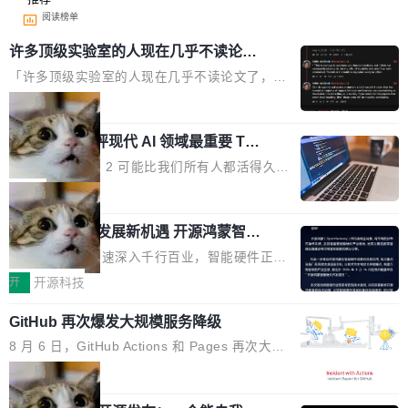
阅读榜单
许多顶级实验室的人现在几乎不读论文
了
「许多顶级实验室的人现在几乎不读论文了，而
且他们认为 ICLR/ICML/NeurIPS 充斥着大量过
局
度宣传和欺诈。」 OpenAI 研究员 Keller Jorda
xAI 前工程师评现代 AI 领域最重要 Top
n 这条推文引发了广泛讨论。他不是在说风凉
3 开源项目
话，他是说出了一个圈内人尽皆知但很少公开捅
Flash Attention 2 可能比我们所有人都活得久。
破的事实。 Jordan 随后补充了一句软化声明：
这句话不是来自某个技术博客，而是出自 Hieu
局
「我不认为这些会议上大部分论文都在过度宣传
Pham 的一条推文。Hieu Pham 是谁？他是 xAI
或造假。问题是，作为读者，如果你筛选出那些
共商智能硬件发展新机遇 开源鸿蒙智能
的早期工程师之一，在 Grok 训练基础设施团队
硬件开发者日杭州站即将举行
看起来最令人兴奋的论文，那它们大部分都是过
工作过。近日他在 X 上发了一条帖子，列出了他
随着万物智联加速深入千行百业，智能硬件正从
度宣传的。」 这才是真正的痛点。不是所有论文
认为现代 AI 领域最重要的三个开源项目。 第一
单点设备迈向智能化、网联化、协同化发展。作
开
开源科技
都有问题，是最吸引眼球的那批论文最有问题。
个名字毫无悬念：Flash Attention 2。 Hieu 的
为面向全场景、跨终端的分布式操作系统，开源
他引用的帖子来自 Mathew Shen，一位 ICLR 2
理由很具体。FA 系列不需要解释，但 FA2 是他
GitHub 再次爆发大规模服务降级
鸿蒙通过统一技术底座和分布式能力，为不同类
026 的读者：「看了篇 ...
认为最重要的一个——复杂度恰到好处，刚好能
型智能设备的开发、连接与互联提供关键支撑，
8 月 6 日，GitHub Actions 和 Pages 再次大规
驱动你去学 CuTe，但还没被那些"邪恶的" Hopp
也为产业链企业探索产品创新与商业增长打开新
模服务降级，Actions 完全不可用超过 5 小时，
局
er++ 优化所淹没，足够容易修改和适配。 更关
的空间。 8月14日，开源鸿蒙智能硬件开发者日
webhook 停发，连自托管 runner 也因调度层故
键的是 FA2 的持久性...