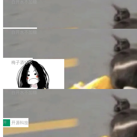
一个回归问题，该问题导致拉取镜像时会拒绝包
e 孵化器项目管理委员会（IPMC）投票中获得
白开水不加糖
pSeek作为与宇树科技具备战略合作关系的企
含绝对 hardlink 目标的镜像（此类镜像由某些镜
全票通过，随后获 Apache 软件基金会董事会批
业，获配股份数量占本次发行数量的2.31%。 除
马斯克 AI 百科项目 Grokipedia 被曝数
像构建工具生成）。moby/moby#53305 修复了
准。今天，Apache 软件基金会正式宣布 Apach
DeepSeek外，腾讯旗下上海启善投资有限公司
月未更新
Docker Engine 29.7.0 中引入的一个回归问
e Fluss 孵化毕业，成为 Apache 顶级项目（TL
埃隆·马斯克推出的AI百科项目 Grokipedia 被曝
获配9...
题，该问题可能导致在旧版 Linux 内核...
P）！这一里程碑不仅标志着 Fluss 迈入新的发
长期停止内容更新，未能实现其作为“AI版维基百
白开水不加糖
展阶段，也将进一步推动流式存储、实时湖仓与
科”替代品的目标。 据 Lawfare 最新调查，自今
AI 数据基础加速融合，为实时数据基础设施的发
Solon I18n：三种解析器，零样板代码
年4月以来，Grokipedia 页面更新功能基本停
展开启新的篇章。
滞，过去三个月内没有任何条目完成更新，用户
如果你在 Spring Boot 里做过国际化，流程大概
提交的编辑请求也长期处于待处理状态。 Groki
是这样的：配 MessageSource 的 Bean、写 R
梅子酒好吃
pedia 于去年底上线，定位为由人工智能生成内
eloadableResourceBundleMessageSource、
容的百科平台，被马斯克视为传统众包百科网站
Apache Doris 4.1 全面增强 Iceberg：
声明 LocaleResolver、注册 LocaleChangeInt
支持 UPDATE、MERGE INTO 与 Iceb
维基百科的替代方案。Lawfare 调查发现，无论
erceptor…五六步之后才能看到第一行翻译文
Apache Doris 4.1 要补齐的，正是缺失的那一
erg V3
热门页面还是低关注度页面，均未出现近期更
本。 Solon 换了个方式。整个 i18n 模块围绕三
半。在已有查询能力的基础上，Doris 进一步支
白开水不加糖
新，相关问题并非局限于特定领域，而是在不同
个解析器、一个注解、一个工具类展开——没有
持了 UPDATE、DELETE、MERGE INTO 等数
主题和访问量页面中普遍存在。 调查人员最初认
XML、没有拦截器注册、没有样板配置。 资源
Testin XAgent：CIO智能测试落地指南
据修改操作、完整的表结构管理与分区演进，以
为，Grokipedia可能只是限...
文件的约定 把文件放到 resources/i18n/ 下： r
及 rewrite_data_files、expire_snapshots 等日
7月30日，TiD2026质量竞争力大会在北京中关
esources/i18n/messages.properties ...
常维护操作，并完整支持 Iceberg V3 格式。
村国家自主创新示范区会议中心开幕。本届大会
开
开源科技
由中关村智联软件服务业质量创新联盟主办，以
让非法状态不可表示：一篇关于 ADT
“智构可信·质创未来——AI原生时代的质量新范