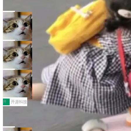
的帖子在 Reddit 火了
式”为主题，直面AI从实验室走向规模化产业落地
有一种东西，一旦用过就回不去了。Alex Fedos
的核心质量命题。会上，《2026智能研发生产力
eev 管它叫"软件设计的基石"。 他说的东西不新
局
工具选型手册》发布，Testin云测的Testin XAge
鲜——代数数据类型（ADT），尤其是和类型
nt智能测试系统入选AI测试领域代表产品。对CI
Cloudflare 开源内部企业 AI 平台 Clou
（sum type）。但他说清楚了一件事：这不是类
dflare OS
O而言，这提示了一个转变：AI测试正在从效率
型系统的学术体操，是日常编码的思维方式。 文
Cloudflare 发布了一个开源项目 Cloudflare O
工具升级为企业的质量基础设施。 CIO面对的新
章从一个简单的例子切入。一个网站的深色主题
S。如果你只看官方博客，你会觉得这是又一
局
现实 过去两年，CIO们的焦虑清单上多了两项：
设置，如果用布尔值 + 可空字段来表示——bool
个"AI 知识库 + 聊天机器人"——每个大厂都在
一是如何让大模型和智能体应用安全地从PoC走
ean 表示是否可切换，nullable 的默认模式、浅
Deno 团队开源 Celld，可自托管的分
做，没什么新鲜的。 但 Kenton Varda 在 Twitte
向生产，二是如何让测试团队跟得上AI应用...
布式 Durable Objects
色方案、深色方案——会产生大量无意义的组
r 上把事情说清楚了： 今天我们发布了 Cloudfla
Ryan Dahl 领导的 Deno 团队推出了最新开源项
合。方案缺了、配置冲突了、全 null 了。要知道
re OS，一个带连接器的聊天机器人，跟其他所
目 Celld，一个能在自己机器上运行 Cloudflare
局
哪些组合有效，作者说，你得靠"文档、校验、或
有科技公司做的一样。只不过，实际上它不一
Workers 和 Durable Objects 的守护进程。 设
者部落知识"。 换个写法。Rust 的 enum，两个
鲁大师7月新机性能/流畅/AI榜：vivo夺
样。这是 Sandstorm.io 的重制版，我十年前的
计思路很直接：每个对象是一个独立的 SQLite
变体：Switchable...
性能、流畅双第一，三星Galaxy Z系列
那个创业公司。不同的是，这次它构建在 Cloudf
数据库，按名称寻址，复制到你自己的 S3 兼容
2026年7月的手机市场，由于存储等硬件成本暴
新折叠缺席
lare Workers 上——我花了九年时间搭建的平台
存储库里。节点之间只通过这个存储库协调——
增，手机厂商的日子也不好过啊，新机速度明显
开
开源科技
——并且深度集成了 AI。这基本上是我十年秘密
没有控制平面，没有共识协议。每个对象自带一
放缓，因此硝烟味淡了许多。新机参数规格除开
计划的顶峰。 十年前，Ken...
Zed 推出 DeltaDB，一个记录 commit
个小型数据库，应用天然按分片构建，单个数据
高价的三星折叠（三星Galaxy Z Fold8 Ultra / Z
之间所有操作的版本控制系统
库的竞争和爆炸半径问题在设计层面就被消除
Fold8 / Z Flip8）外，其余要么是中低端机器，
Zed 编辑器团队发布了新项目——DeltaDB，一
了。 闲置的 cell 会休眠到几乎不占资源。当 cel
例如iQOO Z11i、REDMI Note 17、REDMI No
个在 git commit 之间记录每一次编辑操作的版
局