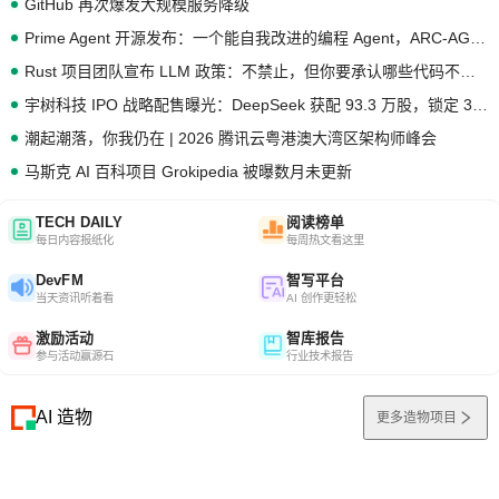
GitHub 再次爆发大规模服务降级
Prime Agent 开源发布：一个能自我改进的编程 Agent，ARC-AGI 3 超越人类专家基线
Rust 项目团队宣布 LLM 政策：不禁止，但你要承认哪些代码不是你写的
宇树科技 IPO 战略配售曝光：DeepSeek 获配 93.3 万股，锁定 36 个月
潮起潮落，你我仍在 | 2026 腾讯云粤港澳大湾区架构师峰会
马斯克 AI 百科项目 Grokipedia 被曝数月未更新
TECH DAILY
阅读榜单
每日内容报纸化
每周热文看这里
DevFM
智写平台
当天资讯听着看
AI 创作更轻松
激励活动
智库报告
参与活动赢源石
行业技术报告
AI 造物
更多造物项目