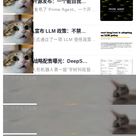
（OHDD：OpenHarmony Hardware Develope
Prime Agent 开源发布：一个能自我改
障无法工作。Pages、Copilot code review、C
进的编程 Agent，ARC-AGI 3 超越人类
r Day）将在杭州启航。活动面向智能硬件产业
opilot coding agent 全部受影响。从检测到完全
Prime Intellect 发布了 Prime Agent，一个开源
专家基线
链企业和开发者，邀请行业专家与资深技术顾
恢复，大约 12 小时。 这是 2026 年 8 月的第六
的编程 Agent Harness，核心设计围绕两个抽
局
问，围绕开源鸿蒙技术能力、设备适配、芯片适
起事故，其中四起与 AI/Copilot 服务相关。 Git
象：Recursive Language Model（RLM）和 C
配、功耗与稳定性调优、兼容性测评及统一互联
Hub 员工 kdaigle 在 HN 讨论中贴出了一组数
Rust 项目团队宣布 LLM 政策：不禁
ontinual Harness。在 ARC-AGI 3 基准测试
等内容展开系统讲解和实战交流，帮助企业进一
止，但你要承认哪些代码不是你写的
据：2025 年全年 10 亿次 commit。现在，每周
上，Prime Agent + Opus 5 的组合达到了 95.
Rust 语言项目正式通过了一项 LLM 使用政策，
步了解开源鸿蒙在智能...
2.75 亿次，全年预计 140 亿次。GitHub...
5% RHAE Best@1，超过了 ARC 报告的人类专
覆盖 rust-lang/rust 单一仓库的代码贡献。这不
局
家基线 95.4%。 不是又一个 coding agent 包装
是项目级别的官方立场，目前由五个团队采纳，
器 Prime Agent 的架构和市面上大多数 coding
宇树科技 IPO 战略配售曝光：DeepSe
但它可能是主流开源项目中关于 AI 辅助贡献最
ek 获配 93.3 万股，锁定 36 个月
agent 有本质区别。大多数 agent harness 的设
细致的一份规则。 政策的核心只有一句话：LLM
8月6日晚间，“人形机器人第一股”宇树科技股份
计是基于早期模型的能力—...
可以用来分析、提炼、审阅、建议，但不能用来
有限公司披露IPO发行价格及战略配售结果，杭
白开水不加糖
创作。 具体来说，LLM 生成的代码可以提交，
州深度求索人工智能基础技术研究有限公司（De
但必须满足五个条件：预先安排、非关键、高质
Docker 29.7.2 发布
epSeek）获配93.3399万股，按150.8元/股发行
量、充分测试、充分审查，并且必须披露。LLM
价格计算，认购金额约1.41亿元，股份锁定期为
Docker 29.7.2 现已发布，具体更新内容如下：
不得生成涉及安全性的关键变更，除非作者本身
36个月。 公告显示，本次宇树科技战略配售对
Bug fixes and enhancements 修复多次传递同
白开水不加糖
就是领域专家。即使如此，政策也"强烈不建
象主要包括长期投资机构、与公司业务具有战略
一环境变量时，docker service create和docker
议"这么做。 对于不披露的情况，审核者可以直
Apache Fluss 毕业成为顶级项目
合作关系或长期合作愿景的大型企业、科创板保
service update会发生 panic 的问题。docker/cl
接关闭 PR，无需解释。 政策作者 Jynn Ne...
荐人跟投子公司，以及公司高级管理人员和核心
i#7145 修复了 Docker Engine 29.7.0 中引入的
今年 7 月，Apache Fluss 的毕业提案在 Apach
员工参与设立的专项资产管理计划。其中，Dee