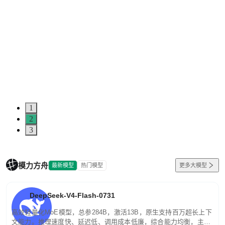
1
2
3
模力方舟
最新模型
热门模型
更多大模型
DeepSeek-V4-Flash-0731
高效轻量化MoE模型，总参284B，激活13B，原生支持百万超长上下
文能力。推理速度快、延迟低、调用成本低廉，综合能力均衡，主打