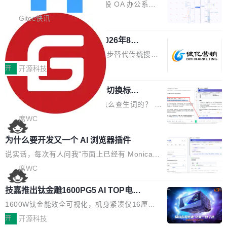
业固有认知重构等议题展开跨界对话，聚焦行业
统
「应用」，它是一个运行在浏览器引擎里的网
答卷安全性；同时升级考试能力，完善填空题判
勾股 OA v6.0.2 已经发布。 勾股 OA 办公系统
真实痛点与突破方向...
页，外面套了一层 Windows 的壳。 WebView2
分、防切屏等功能体验，并优化多项产品细节，
是一款简单实用的开源的企业办公系统。系统集
Gitee快讯
本身就是个内存大户。它加载了完整的 Edge 渲
提升整体使用体验。 新增功能 01. 新增验证手
成了系统设置、附件管理、人事管理、行政管
染引擎，包括 JavaScript 引擎...
机号后查看、修改已答问卷功能 02. 新增填空题
942亿赛道如何选对伙伴？2026年8月G
理、消息管理、资产管理、企业公告、知识网
EO公司推荐
判分功能 03. 添加协作管理员支持树形结构选择
盘、审批流程设置、办公审批、工作计划、工作
当DeepSeek、豆包等大模型逐步替代传统搜索
体验优化与修复 •页面与体验优化 优化工作台首
汇报、工作日志、日常办公、财务管理、客户管
成为用户获取信息的主要入口,品牌竞争的逻辑变
开
开源科技
页 UI 展示效果，提升页面使用体验。 优化防切
理、合同管理、项目管理、任务管理等功能模
了:不再是争抢关键词排名,而是想办法进入AI脱
屏提醒规则，调整为每次切屏均触发提示，提升
块。系统简约，易于功能扩展，方便二次开发，
任意网页划词 AI 问答：不用切换标签页
口而出的那个答案。"GEO公司推荐"这个搜索词
考试规范性。 优化登录状...
的效率秘诀
可以用来做日常 OA，CRM，ERP，业务管理等
背后,折射的是企业面对新兴服务赛道时的集体困
看英文技术文档的时候，你是怎么查生词的？ 我
系统。 勾股OA6.0.2版本主要是对勾股OA 6第
惑——该信谁、看什么、怎么选。 据易观分析
猜大多数人的流程是：选中单词 → Ctrl+C → 切
席WC
一个大版本发布的部分功能细节优化和bug问题
《中国GEO市场产业图谱》数据,2026年中国GE
到翻译标签页 → Ctrl+V → 看翻译 → 切回原
修复的版本，具体更新日志如下： 1、补全新版
为什么要开发又一个 AI 浏览器插件
O行业规模预计达942亿元,同比增长169.7%。G
文。遇到不懂的代码片段，再切到 ChatGPT 问
本的各个审批类型的审批单导出 2、优化各个审
artner同期预测,传统搜索引擎访问量年内将下滑
一下。来回切换几次，思路早断了。 今天介绍的
说实话，每次有人问我"市面上已经有 Monica、
核反确认审批的逻辑，使...
25%,AI载体流量占比突破40%;埃森哲2025年中
开源 Chrome 扩展 AI Helper，有一个划词浮动
Sider、Copilot for Chrome 这些 AI 浏览器插件
席WC
国消费者调研则指出,37%的用户在有明确购买需
工具栏功能，能让你在任意网页选中文本就直接
了，你为什么还要再做一个"，我都觉得这个问题
求时倾向于先问AI。几组数据指向一致:GEO已
技嘉推出钛金雕1600PG5 AI TOP电
用 AI，完全不用切换标签页。 划词工具栏是什
问得好。 因为我自己也是从用户变成开发者的。
从营销"加分项"变成品牌在AI时...
源：为发烧级主机与本地AI算力打造旗
么 安装 AI Helper 后，在任意网页选中文本，选
现有产品的天花板 我用过不少 AI 浏览器插件。
1600W钛金能效全可视化，机身紧凑仅16厘米
舰供电方案
区旁边会自动浮现一个工具栏： 工具 功能 典型
刚开始觉得都挺好——选中一段文字，弹出解
继2026台北电脑展首度亮相后，技嘉科技近日正
开
开源科技
场景 AI 搜索 联网搜索相关信息 看到陌生概念，