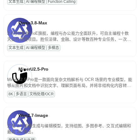
文本生成
AI 编程模型
Function Calling
文案处理等普惠刚需场景。
Qwen3.8-Max
2.4万亿参数MoE旗舰，编程与办公能力全面跃升，可自主编程十数
天交付完整项目。胜任法律、金融、设计等数百种专业任务，一次对
话端到端交付生产级成果。原生视觉理解贯穿规划、执行与验证全流
文本生成
AI 编程模型
多模态
程，支持超长文档与长视频的深度语义解析。长程任务中自主规划与
闭环迭代，持续进化。
MinerU2.5-Pro
MinerU2.5-Pro是一款面向复杂文档解析与 OCR 场景的专业模型，能
够从图片和文档中识别文字、理解页面布局，并将非结构化内容转换
为便于存储、检索和二次处理的结构化结果。
8K
多语言
文档处理/OCR
Wan2.7-Image
万相 2.7 图像生成与编辑模型，支持组图、多图参考、交互式编辑和
最高 2K 输出。