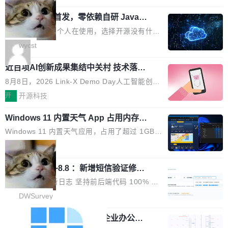
用时的检索能力确实远不如闭源前沿模型。差距
式发光结构，并装配全新 ObsidianShield 抗反
阶段。 10 万亿是什么概念？Anthropic 目前最
在哪？就在 RL 后训练。 从 RAG 到 agentic...
wastnet 开源首发，零依赖自研 Java H
射镀膜，黑阶表现提升可达40%，并将表面硬度
大的模型 Mythos 5 约 8 万亿参数。DeepSeek
TTP/2 框架，性能对标 Undertow !
由2H升級至3H，画面对比度与强度都提升的同
V4-Pro 是 1.6 万亿。月之暗面的 Kimi K3 是 2.
这个项目一直是个人在使用，选择开源没有什么
时还具有 320Hz 刷新率与 0.03ms GTG 灰阶响
8 万亿。美团 LongCat-2.0 是 1.6 万亿。字节
动机理由，就是想开源了，如果非要说一个，那
wycst
应时间，从源头消除拖影与动态模糊。 1.突破 O
跳动的这个未命名模型，直接跳到了 10 万亿。
就是它多少弥补了国产 Java 自研 HTTP/2 框架
LED 画质局限，暗部细节...
预训练通常需要 3 到 6 个月，之后还有微调阶
近百项AI创新成果集结中关村 技术落地
这块空白——放眼国产 Java 生态，能拿出手的
与产业迭代提速
段。按这个时间线，最早可能在 2026 年底或 2
HTTP/2 网络框架，要么闭源，要么底层建立在
8月8日，2026 Link-X Demo Day人工智能创新
027 年初发布。 这个节点很微妙。Anthropic 刚
Netty 之上，真正自研的 Java 实现几乎没有。
项目展在北京中关村举办。本次活动由星连资
开
开源科技
在 5 月发布了 Mythos 5...
wastnet 是一款完全自研、零第三方依赖的轻量
本、华清普智AI孵化器主办，汇聚近2000名产
级 Java 网络应用框架，核心基于 JDK 原生 NI
Windows 11 内置天气 App 占用内存超
业、学术、投资人士，集中展出近百项覆盖AI芯
过 1GB
O 构建 Reactor 多路复用模型，不依赖 Netty、
片、算力、模型、应用全链条创新项目，聚焦AI
Windows 11 内置天气应用，占用了超过 1GB
Tomcat 等任何第三方网络库。其 HTTP/2 协议
技术产业化落地与资本对接，呈现当前国内AI前
内存。 Notebookcheck 的测试发现这个数字
局
栈从 HPACK、Huffman 到 ALPN 均为自主实
沿技术突破与商业化最新进展。 活动围绕AI学术
时，反复确认了多次。不是 100MB，不是 500
现，在基准测试中与 Un...
研究与产业落地融合展开多维度研讨。星连资本
调问更新7.26~8.8 ：新增短信验证修
MB，是 1 个 G。一个显示天气的应用。 Windo
改，考试能力升级
创始合伙人张鸣晨表示，AI产业化是长期产融结
ws 内置应用臃肿早就是老话题了，但一款天气
DWSurvey 更新日志 坚持前后端代码 100% 开
合过程，早期优质技术项目需持续资本与产业资
应用占用内存就超过 1G 还是过于离谱——问题
源助力企业建设自主可控的问卷调研系统 官网地
DWSurvey
源赋能，助力创新从概念走向落地。现场青年学
出在 WebView2。微软的天气 App 本质上是一
址www.diaowen.net ➔ 源码下载Gitee 仓库 ➔
者、产业专家、投资人围绕AI前沿技术瓶颈、行
个嵌在 Edge WebView 里的网页。它不是一个
勾股 OA v6.0.2 已经发布，企业办公系
本次更新新增短信验证修改已答问卷功能，提升