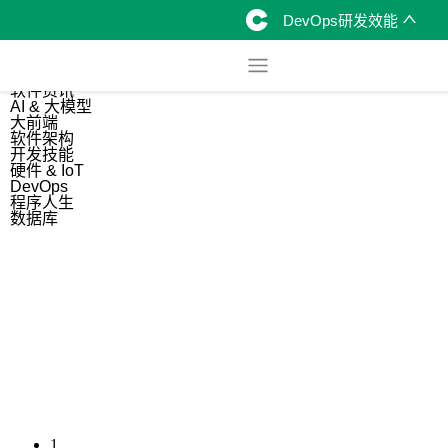
DevOps研发效能
综合
开源资讯
软件资讯
AI & 大模型
大前端
软件架构
开发技能
硬件 & IoT
DevOps
程序人生
数据库
1