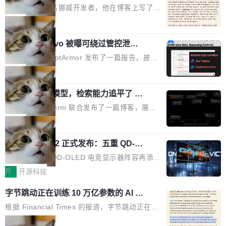
ux，称“AOSP 已死”
代码起点、解释逻辑，但它经常自信地给出错误
芯片制造工厂。 这就是 Chip Tycoon。 一个黄
Runarcn 是一名挪威开发者，他在博客上写了一
结果——「一块焦炭，上面放了一枝百里香，然
色的小车载着一片硅晶圆，穿过 20 栋建筑，从
篇文章，标题很直白：《I'm switching my phon
局
后告诉你这是三分熟。」 判断力仍然是不可替代
石英砂一路走到封装好的芯片。晶圆在每一站都
e from Android to Linux》。 他的核心论点很简
的。AI「不能替你定义什么是好，不能决定哪些
会发生肉眼可见的变化——长晶体、抛光、涂光
Atlassian Rovo 被曝可绕过管控泄露 J
单：AOSP（Android Open Source Project）
取舍可以接受」，也看不出来什么时候结果在技
ira 和 Confluence 数据，厂商两个月没
刻胶、蚀刻、离子注入、铜互联。公园中央是一
已经死了。不是技术上死了，而是作为一个真正
安全公司 PromptArmor 发布了一篇报告，披露
术上正确、但方向完...
回复
个环形路线，因为芯片制造需要把光刻流程重复
的开源项目死了。Google 把越来越多的核心功
Atlassian 的 AI agent Rovo 存在严重的数据泄
局
大约 60 次，每次一层。动画里简化为 4 圈。 整
能从 AOSP 移到了闭源的 Google Play Service
露漏洞：攻击者可以通过 indirect prompt inject
个项目只有一个 HTML 文件。没有构建步骤，没
s 里，设备树和内核源码被厂商锁死，你能看到
一个 4B 开源模型，检索能力追平了 G
ion（间接提示注入）窃取整个 Atlassian 租户内
有依赖，没有网络请求。屏幕上每个形状都是 C
PT-5.6 Sol，成本降到 1/100
代码但你改不了，改了也刷不进去。 为什么 AO
的 Jira 工单和 Confluence 文档，全程不需要任
Neon 和 Castform 联合发布了一篇博客，展示
anvas 上纯手...
SP 不够用了 Runarcn 列举了几条他离开 Andro
何人工审批。 更值得注意的是，这个漏洞在 5
了一个惊人的结果：一个 4B 参数的开源模型，
局
id 的具体理由： Google Pla...
月 23 日就报告给了 Atlassian，两个多月过去
经过 RL 后训练之后，在检索任务上的准确率追
了，公司除了表示"感谢"并分配了一个 case nu
技嘉 GO27Q32 正式发布：五重 QD-OL
平了 GPT-5.6 Sol，但每次请求的成本只有对方
ED 面板加持，320Hz 极速与影院级画
mber 之外，再没有任何实质性回应。Rovo 至
的 1/100。 具体来说，GPT-5.6 Sol 做一次典型
技嘉科技旗下 QD-OLED 电竞显示器阵容再添旗
面兼得
今仍处于漏洞未修复状态。 攻击链路 攻击链并
的多轮搜索请求需要超过 10 秒，端到端成本约
舰新作。GO27Q32 将于 2026 年 9 月 15 日正
开
开源科技
不复杂。 受害者给 Rovo 提了一个正...
0.03 美元。对于需要反复搜索的 agent 工作流
式上市，以 27 英寸 QHD 分辨率、三星显示 Pe
字节跳动正在训练 10 万亿参数的 AI 模
来说，这个速度和成本都"高得让人没法用"。而
nta Tandem 五重发光架构为核心，为高端玩家
型
4B 开源模型在推理速度上快了几个数量级，成
打造速度与画质不妥协的沉浸体验。 GO27Q32
根据 Financial Times 的报道，字节跳动正在训
本低了两三个数量级。 问题在于，小模型开箱即
搭载三星最新 QD-OLED 面板，采用 5 层串联
练一个 10 万亿参数的 AI 模型，目前处于预训练
局