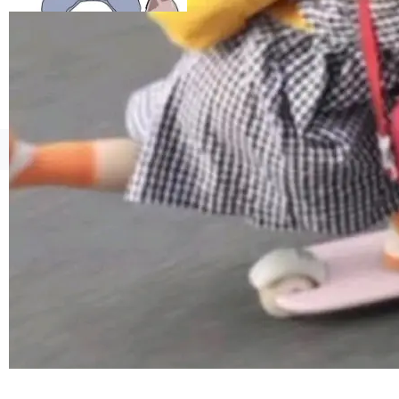
esources/i18n/messages.properties ...
©OSCHINA(OSChina.NET)
京ICP备2025119063号