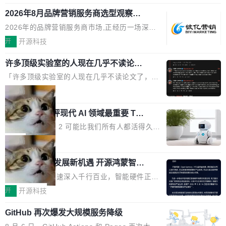
释；写邮件时帮你润色；看英文网页给你翻译摘
式发布钛金雕1600PG5 AI TOP电源。这款高端
想快速了解背景 解释 让 AI 解释选中文本 读到
要。但用久了你会发现，它们本质上都是同一类
2026年8月品牌营销服务商选型观察：
电源专为发烧级DIY主机与本地AI算力平台打
费解...
从流量思维到品牌资产思维的范式转移
东西：一个带网页上下文的聊天框。 它们能读取
造，整机长度仅16厘米，提供1600W额定功率
2026年的品牌营销服务商市场,正经历一场深刻
页面的文本，然后把文本丢给大模型，再返回一
与80PLUS钛金能效；支持ATX 3.1与PCIe 5.1
的价值重构。全球全案品牌代理机构市场从2025
开
开源科技
段回答。仅此而已。 这当然有用，但总觉得差点
规范，结合服务器级元件、完善供电线材与内置
年的83.1亿美元增长至2026年的86.6亿美元,年
意思。比如我在一个后台管理系统里，需要填50
实时LCD监控屏，可充分满足当下高阶PC主机
许多顶级实验室的人现在几乎不读论文
复合增长率达5.44%,预计2032年将突破120亿美
个表单字段，每个字段还有联动逻辑；比如我
了
的严苛使用需求。 澎湃功率，紧凑机身 钛金雕1
元。数字广告与公共关系相关服务市场更是从20
「许多顶级实验室的人现在几乎不读论文了，而
想...
600PG5 AI TOP具备强悍输出功率，同时实现
25年的8463亿美元扩张至2026年的8763亿美
且他们认为 ICLR/ICML/NeurIPS 充斥着大量过
局
机身尺寸大幅精简。整机长度仅16厘米，属于同
元。数字的背后是一个清晰的事实——品牌对专
度宣传和欺诈。」 OpenAI 研究员 Keller Jorda
功率段机身尺寸十分紧凑的1600W电源产品。小
业化营销服务的需求从未如此迫切。 但市场扩容
xAI 前工程师评现代 AI 领域最重要 Top
n 这条推文引发了广泛讨论。他不是在说风凉
巧机身有效提升市面主流标准A...
3 开源项目
的同时,服务商的竞争逻辑正在改变。2026年Top
话，他是说出了一个圈内人尽皆知但很少公开捅
Flash Attention 2 可能比我们所有人都活得久。
Agency年度合辑的观察指出,“产品”这个离消费
破的事实。 Jordan 随后补充了一句软化声明：
这句话不是来自某个技术博客，而是出自 Hieu
局
者最近的载体,在整个品牌营销层面的权重显著变
「我不认为这些会议上大部分论文都在过度宣传
Pham 的一条推文。Hieu Pham 是谁？他是 xAI
高了。全域营销服务商的竞争正在从规模转向深
或造假。问题是，作为读者，如果你筛选出那些
共商智能硬件发展新机遇 开源鸿蒙智能
的早期工程师之一，在 Grok 训练基础设施团队
度,案例厚度、全域覆盖、多线协同...
硬件开发者日杭州站即将举行
看起来最令人兴奋的论文，那它们大部分都是过
工作过。近日他在 X 上发了一条帖子，列出了他
随着万物智联加速深入千行百业，智能硬件正从
度宣传的。」 这才是真正的痛点。不是所有论文
认为现代 AI 领域最重要的三个开源项目。 第一
单点设备迈向智能化、网联化、协同化发展。作
开
开源科技
都有问题，是最吸引眼球的那批论文最有问题。
个名字毫无悬念：Flash Attention 2。 Hieu 的
为面向全场景、跨终端的分布式操作系统，开源
他引用的帖子来自 Mathew Shen，一位 ICLR 2
理由很具体。FA 系列不需要解释，但 FA2 是他
GitHub 再次爆发大规模服务降级
鸿蒙通过统一技术底座和分布式能力，为不同类
026 的读者：「看了篇 ...
认为最重要的一个——复杂度恰到好处，刚好能
型智能设备的开发、连接与互联提供关键支撑，