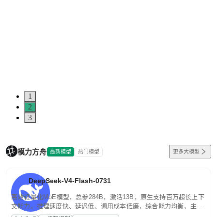
1
2
3
模力方舟
最新模型
热门模型
更多大模型
DeepSeek-V4-Flash-0731
高效轻量化MoE模型，总参284B，激活13B，原生支持百万超长上下
文能力。推理速度快、延迟低、调用成本低廉，综合能力均衡，主打
高并发、轻量化任务，适合日常对话、内容创作、基础 RAG、批量