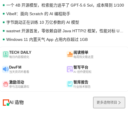
一个 4B 开源模型，检索能力追平了 GPT-5.6 Sol，成本降到 1/100
Vibelf：面向 Scratch 的 AI 编程助手
字节跳动正在训练 10 万亿参数的 AI 模型
wastnet 开源首发，零依赖自研 Java HTTP/2 框架，性能对标 Undertow !
Windows 11 内置天气 App 占用内存超过 1GB
TECH DAILY
阅读榜单
每日内容报纸化
每周热文看这里
DevFM
智写平台
当天资讯听着看
AI 创作更轻松
激励活动
智库报告
参与活动赢源石
行业技术报告
AI 造物
更多造物项目