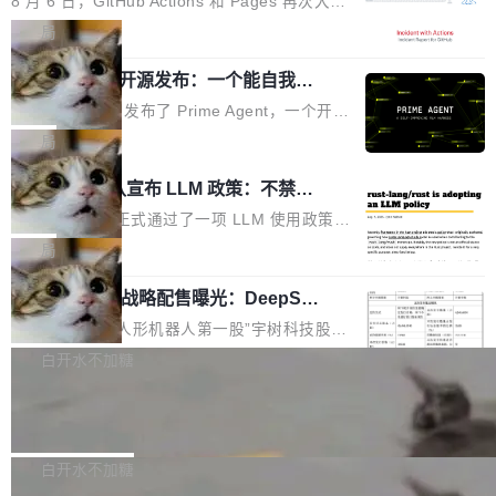
8 月 6 日，GitHub Actions 和 Pages 再次大规
驱动你去学 CuTe，但还没被那些"邪恶的" Hopp
也为产业链企业探索产品创新与商业增长打开新
模服务降级，Actions 完全不可用超过 5 小时，
局
er++ 优化所淹没，足够容易修改和适配。 更关
的空间。 8月14日，开源鸿蒙智能硬件开发者日
webhook 停发，连自托管 runner 也因调度层故
键的是 FA2 的持久性...
（OHDD：OpenHarmony Hardware Develope
Prime Agent 开源发布：一个能自我改
障无法工作。Pages、Copilot code review、C
进的编程 Agent，ARC-AGI 3 超越人类
r Day）将在杭州启航。活动面向智能硬件产业
opilot coding agent 全部受影响。从检测到完全
Prime Intellect 发布了 Prime Agent，一个开源
专家基线
链企业和开发者，邀请行业专家与资深技术顾
恢复，大约 12 小时。 这是 2026 年 8 月的第六
的编程 Agent Harness，核心设计围绕两个抽
局
问，围绕开源鸿蒙技术能力、设备适配、芯片适
起事故，其中四起与 AI/Copilot 服务相关。 Git
象：Recursive Language Model（RLM）和 C
配、功耗与稳定性调优、兼容性测评及统一互联
Rust 项目团队宣布 LLM 政策：不禁
Hub 员工 kdaigle 在 HN 讨论中贴出了一组数
ontinual Harness。在 ARC-AGI 3 基准测试
等内容展开系统讲解和实战交流，帮助企业进一
止，但你要承认哪些代码不是你写的
据：2025 年全年 10 亿次 commit。现在，每周
上，Prime Agent + Opus 5 的组合达到了 95.
Rust 语言项目正式通过了一项 LLM 使用政策，
步了解开源鸿蒙在智能...
2.75 亿次，全年预计 140 亿次。GitHub...
5% RHAE Best@1，超过了 ARC 报告的人类专
覆盖 rust-lang/rust 单一仓库的代码贡献。这不
局
家基线 95.4%。 不是又一个 coding agent 包装
是项目级别的官方立场，目前由五个团队采纳，
宇树科技 IPO 战略配售曝光：DeepSe
器 Prime Agent 的架构和市面上大多数 coding
但它可能是主流开源项目中关于 AI 辅助贡献最
ek 获配 93.3 万股，锁定 36 个月
agent 有本质区别。大多数 agent harness 的设
细致的一份规则。 政策的核心只有一句话：LLM
8月6日晚间，“人形机器人第一股”宇树科技股份
计是基于早期模型的能力—...
可以用来分析、提炼、审阅、建议，但不能用来
有限公司披露IPO发行价格及战略配售结果，杭
白开水不加糖
创作。 具体来说，LLM 生成的代码可以提交，
州深度求索人工智能基础技术研究有限公司（De
但必须满足五个条件：预先安排、非关键、高质
Docker 29.7.2 发布
epSeek）获配93.3399万股，按150.8元/股发行
量、充分测试、充分审查，并且必须披露。LLM
价格计算，认购金额约1.41亿元，股份锁定期为
Docker 29.7.2 现已发布，具体更新内容如下：
不得生成涉及安全性的关键变更，除非作者本身
36个月。 公告显示，本次宇树科技战略配售对
Bug fixes and enhancements 修复多次传递同
白开水不加糖
就是领域专家。即使如此，政策也"强烈不建
象主要包括长期投资机构、与公司业务具有战略
一环境变量时，docker service create和docker