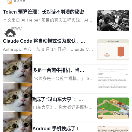
阅读榜单
Token 预算管理：长对话不崩溃的秘密
本文来自 AI Helper 项目的真实工程实践。AI H
elper 是一个开源的 Chrome 智能助手扩展，采
席WC
用 ReAct 推理循环架构，内置 44 个工具，支持
Claude Code 将自动模式设为默认，称
多轮工具调用和复杂任务拆解。 问题：多轮推理
人类审批只抓到 13.6% 危险命令
的 Token 雪崩 ReAct 架构的核心是"推理-行动-
Anthropic 宣布，从 8 月 14 日起，Claude Cod
观察"循环。每一轮循环，AI 调用工具、拿到结
e 在 Pro、Max、Team 计划上将默认启用自动
局
果、把结果追加到消息历史中。一个复杂任务可
模式（auto mode）。这个决定背后，是两组让
能跑十几轮甚至几十轮，每轮的工具结果（页面
AI 辅助编程顶多是一台煎牛排机，当不
人不安的数据。 第一组：人类审批到底有多不靠
了厨师
HTML、搜索结果、文件内容）动辄几千 token
谱？Anthropic 在 1053 名付费用户中做了一项
「AI 不是厨师。它顶多是一台煎牛排机。」 Ser
s。 问题来了：随着轮次增加，消息历史不断膨
对照实验，人为审核只抓到了 13.6% 的危险命
hii Sydorets 写了一篇博客，把 AI 辅助编程比作
局
胀，总 Token 量逼近模型的上下文窗口上限。
令，而自动模式抓到了 89%。自动模式拦截了 8
煎牛排——任何人都能把肉扔进锅里弄熟，但要
一旦超限，要么 API 直接报错，要么模型开
00 条人类审批通过的指令，人类只拦截了 6 条
他把芯片制造做成了“过山车大亨”：一
稳定产出真正好的结果，需要真正的理解。机器
始"遗忘"...
个浏览器里的半导体工厂
自动模式放过的指令。更令人担忧的是，随着会
能按食谱重复操作、规模化产出，但它不知道你
如果你玩过《过山车大亨》，你大概记得那种俯
话变长，人类的检测率从早期的约 17% 下降到
脑子里到底想要什么，除非你把想法翻译成明确
瞰视角——小人在公园里走来走去，游乐设施运
局
50 轮后的约 5%——人会疲劳，机器不会。 第
的需求。 文章的核心论点很简单：AI 让你更
转着，一切都在你的注视下运行。现在想象同样
二组：出了事有多严重？在 5-6 月标记的...
快，但快不等于好。 它能自动化重复劳动、生成
一名开发者将 Android 手机换成了 Lin
的视角，但公园里不是过山车，而是一座完整的