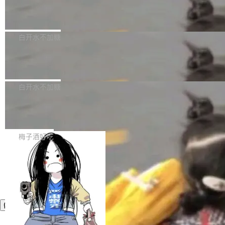
议"这么做。 对于不披露的情况，审核者可以直
合作关系或长期合作愿景的大型企业、科创板保
Apache Fluss 毕业成为顶级项目
service update会发生 panic 的问题。docker/cl
接关闭 PR，无需解释。 政策作者 Jynn Ne...
荐人跟投子公司，以及公司高级管理人员和核心
i#7145 修复了 Docker Engine 29.7.0 中引入的
今年 7 月，Apache Fluss 的毕业提案在 Apach
员工参与设立的专项资产管理计划。其中，Dee
一个回归问题，该问题导致拉取镜像时会拒绝包
e 孵化器项目管理委员会（IPMC）投票中获得
白开水不加糖
pSeek作为与宇树科技具备战略合作关系的企
含绝对 hardlink 目标的镜像（此类镜像由某些镜
全票通过，随后获 Apache 软件基金会董事会批
业，获配股份数量占本次发行数量的2.31%。 除
像构建工具生成）。moby/moby#53305 修复了
马斯克 AI 百科项目 Grokipedia 被曝数
准。今天，Apache 软件基金会正式宣布 Apach
DeepSeek外，腾讯旗下上海启善投资有限公司
月未更新
Docker Engine 29.7.0 中引入的一个回归问
e Fluss 孵化毕业，成为 Apache 顶级项目（TL
埃隆·马斯克推出的AI百科项目 Grokipedia 被曝
获配9...
题，该问题可能导致在旧版 Linux 内核...
P）！这一里程碑不仅标志着 Fluss 迈入新的发
长期停止内容更新，未能实现其作为“AI版维基百
白开水不加糖
展阶段，也将进一步推动流式存储、实时湖仓与
科”替代品的目标。 据 Lawfare 最新调查，自今
AI 数据基础加速融合，为实时数据基础设施的发
Solon I18n：三种解析器，零样板代码
年4月以来，Grokipedia 页面更新功能基本停
展开启新的篇章。
滞，过去三个月内没有任何条目完成更新，用户
如果你在 Spring Boot 里做过国际化，流程大概
提交的编辑请求也长期处于待处理状态。 Groki
是这样的：配 MessageSource 的 Bean、写 R
梅子酒好吃
pedia 于去年底上线，定位为由人工智能生成内
eloadableResourceBundleMessageSource、
容的百科平台，被马斯克视为传统众包百科网站
声明 LocaleResolver、注册 LocaleChangeInt
维基百科的替代方案。Lawfare 调查发现，无论
erceptor…五六步之后才能看到第一行翻译文
热门页面还是低关注度页面，均未出现近期更
本。 Solon 换了个方式。整个 i18n 模块围绕三
新，相关问题并非局限于特定领域，而是在不同
个解析器、一个注解、一个工具类展开——没有
主题和访问量页面中普遍存在。 调查人员最初认
XML、没有拦截器注册、没有样板配置。 资源
为，Grokipedia可能只是限...
文件的约定 把文件放到 resources/i18n/ 下： r