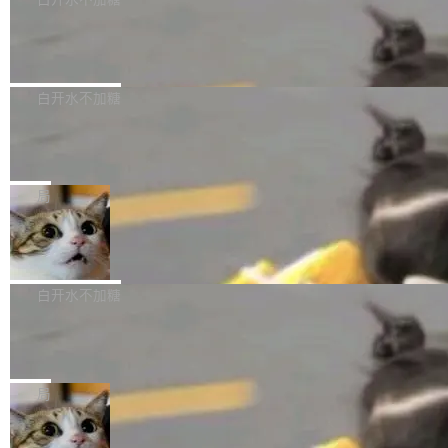
成本降低 30%，精度不变。 FP8 省的不仅是显
先理解你的语境和意图，再把准确的文字直接给
s： 实现了URL.Parse()便捷功能 对浏览器内部
存 KV cache 是推理时最吃显...
到你。从“逐字转写、单点优化”演进为“理解语
PostgreSQL 18/19 新特性深度解读
函数添加了多项边界检查，以避免潜在的越界访
境、兼容场景、一键直出”。 Hy ASR 3.0 previe
问、下溢和溢出。（DiD） 修复了加载和解析内
演讲者分享了一个有趣的实践：面对 PG 18 已
w 不要求标准普通话，方言识别覆盖粤语、吴语
容提供的字体时出现的几个问题 为避免音频加
发布的 Release Notes，他利用 AI 工具（如 Co
白开水不加糖
等 10 大方言片区和 20 余个二级小片区。在开
载、处理和播放过程中可能出现的一系列错误，
pilot）对数千条 commit 日志进行自动分析，先
源评测集中，Hy ASR 3.0 preview 在多语种的
对音频采样频率设定了下限 采样率低于 8kHz
慕尼黑市政府为全职开源项目维护者提
让模型总结出三十余条潜在特性，再逐条要求生
WER（...
供资助
（通常被认为是 "telephone"/"walkie-talkie" 音
成详细解释和代码校验，最终筛选出对用户体感
"在过去大约 10 年的大部分时间里，libexpat 的
质的最低采样率）的音频格式将被拒绝 修复了 C
最强的若干项。对于尚未正式发版的 PG 19，则
维护工作一直与我的日常工作、家务、社交生活
局
SS 圆角虚线样式中可能存在的问题 如果表单中
通过拉取过去一年内（从 PG 18 Beta1 时间点
和休闲娱乐竞争时间。" 这是 libexpat 维护者 S
的图像元素不在同一个子树中，则它们将不再关
至今）的所有 commit，同样交由 AI 分析提炼。
Firefox 153.0.3 发布
ebastian Pipping 写在博客里的话。8 月 4 日，
联 加...
经过人工复核，准确度令人满意。这一方法也为
他宣布了一个新消息：从 2026 年 8 月 1 日起，
Firefox 153.0.3 现已发布，具体更新内容如
社区爱好者提供了高效跟踪新版本的思路。
他可以全职维护 libexpat 了，最长 6 个月。发
下： New Smart Window 包含多项增强功能：
白开水不加糖
工资的是慕尼黑市政府。 libexpat 是一个 C99
<ul> <li>现在建议列表会显示更多结果，方便用
编写的流式 XML 解析器，MIT 许可证。和 libx
Cloudflare Computer 开源：你的 Age
户查找历史记录和切换到已打开的标签页。（<a
nt 需要一台电脑，而不是一个容器
ml2 一样，它是世界上使用最广泛的 XML 解析
href="https://bugzilla.mozilla.org/show_bug.c
Cloudflare 开源了名为 @cloudflare/computer
库之一。你的操作系统、浏览器、无数的基础设
gi?id=2019042">Bug&nbsp;2019042</a>）</l
的 npm 包。项目的核心论点是：容器不适合 Ag
局
施软件，很可能都在用它。而过去十年，维护它
i> <li>现在，助手可以直接使用 Exa 的网络搜索
ent 计算。真正适合的，是 Isolate。 Cloudflare
的人一直在用业余...
结果回答问题，而无需将问题转交给搜索引擎。
OpenAI 公开邮件和聊天记录回应苹果
工程师在这件事上没什么可谦虚的——他们用 W