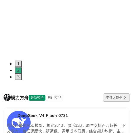
1
2
3
模力方舟
最新模型
热门模型
更多大模型
DeepSeek-V4-Flash-0731
高效轻量化MoE模型，总参284B，激活13B，原生支持百万超长上下
文能力。推理速度快、延迟低、调用成本低廉，综合能力均衡，主打