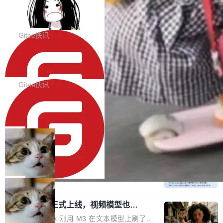
代码评审及自动化运维的全面落地夯实了“一体
BootstrapBlazor v10.9.0 已经发布，B
器。HTTP 引擎是一个独立插件。你选一个，或
ootstrap 样式的 Blazor UI 组件库
化”的基座。 新版本将为用户带来更好的使用体
者选两个，不同环境之间切换，一行应用代码都
BootstrapBlazor v10.9.0 已经发布，Bootstrap
验和更高的工作效率，感谢大家一直以来的支持
不用改。 下面快速过一下 10 种 HTTP 服务器
样式的 Blazor UI 组件库 此版本更新内容包括：
Gitee快讯
和反馈，我们将继续努力提供更优秀的产品和服
选项，各自适合什么场景，以及怎么切换。 一行
Release 2026-07-31 V10.9.0 Fixes fix(MultiFi
务！ 新增功能点 DevOps： 采用自研代码托管
依赖替换 在 Solon 里换 HTTP 服务器就是改 po
SolonCode v2026.8.2 已经发布，终端
lter): 增加暗黑主题支持 by @ArgoZhang in htt
平台，支持一站式安装，提供从代码提交到交付
智能体
m.xml 里一个依赖，别的什么都不用动。 <depe
ps://github.com/dotnetcore/BootstrapBlazor/p
SolonCode v2026.8.2 已经发布，终端智能体
的...
ndency> <groupId>org.noear</groupId> <arti
ull/8239 fix(Camera): 增加 exact 显式设置设备
此版本更新内容包括： 优化 soloncode run 模
Gitee快讯
factId>solon-web</artifac...
id by @kkxkx in https://github.com/dotnetcor
式（参考 run-headless-mode.md） 添加 solon
e/BootstrapBlazor/pull/825...
OpenAI 宣布 GPT-5.6 Luna 价格下降
code web 国际化多语言支持 添加 soloncode w
80%
eb 消息列表消息导航支持 修复 soloncode web
OpenAI 宣布 GPT-5.6 Luna 价格下降 80%。输
文件详情初次显示时语法高亮失效的问题 修复 s
入从每百万 token 1 美元砍到 0.2 美元，输出从
局
oloncode web 审查详情文件名中文乱码的问题
6 美元砍到 1.2 美元。GPT-5.6 Terra 降 20%。
细节优化 详情查看：https://gitee.com/opensol
DeepSeek-V4-Flash 官方 API 现已正
旗舰 Sol 没降，但加了一个 Fast 模式——2.5
式上线公测
on/soloncode/releases/v2026.8.2
倍速度，2 倍价格，智商不变。 降价的理由不是
DeepSeek V4 Flash 正式版今天上线了。模型
市场竞争，不是清库存，是 Sol 自己把自己优化
结构和参数规模没变，还是 MoE 284B、激活 1
局
了。 这事分两步。第一步，OpenAI 把 GPT-5.6
3B、100 万 token 上下文——只重新做了后训
Sol 部署上线。第二步，让 Sol 通过 Codex 自
MiniMax H3 正式上线，视频模型也开
练。但改完之后，Agent 能力直接把自家 4 月发
始玩全模态了
己去优化自己的推理基础设施。Sol 学了 Triton
的 Pro Preview 给干了。 九项 Agent 基准测试
上个月 MiniMax 刚用 M3 在文本模型上刷了一