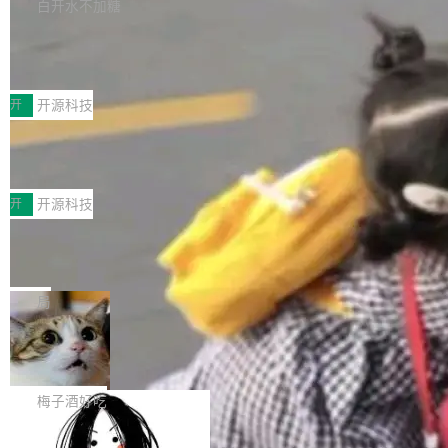
库，并将作为transport接入Mooncake TENT。
白开水不加糖
台 agent...
该通信库针对AI Memory池化场景的数据传输需
CoStrict入选工信部2025人工智能应用
求进行了深度优化，能够实现数据中心内大规模
典型案例
计算节点间多种内存类型的高性能通信。 UCL-
近日，工信部科技司公示《2025人工智能应用典
MPComm将作为一种传输引擎接入Mooncake T
型案例入选名单》，深信服“面向企业研发场景的
开
开源科技
ENT，实现零拷贝传输性能提升30%、非零拷贝
开源 AI 编程平台 CoStrict 应用”凭借卓越的技术
传输性能最高提升5倍。UCL-MPComm底层基
深信服AI算力网关入选工信部人工智能
创新与落地成效成功入选。 全链路私有化部署，
应用典型案例！
于自研UCL-Engine通信引擎，后续腾讯网平将
助力企业AI研发安全落地 当前，越来越多企业已
前不久，工业和信息化部正式发布《2025年人工
持续开源更多基于UCL-Engine的高性能通信组
经开始引入 AI Coding 工具，通过调用公有云模
智能应用典型案例名单》，集中展示人工智能在
开
开源科技
件。 腾讯网平团队在UCL-MPComm中实现了一
型或企业内部部署模型提升研发效率。但随着 AI
各领域的应用成果，覆盖技术底座、行业赋能、
个独立于业务线程的全局通信引擎（Engine），
Coding 从个人辅助工具逐步走向团队级、组织
Jeff Dean 离开 Google：一个时代的结
产品应用、支撑保障、专题等五大方向。深信服
并实...
束，一个实验室的开始
级应用，企业在规模化落地过程中，对安全性、
AI算力网关（AI创新平台）成功入选！ 随着各行
Google 员工编号 20。MapReduce 作者之一。
可控性和代码质量提出了更高要求。 首先是数据
各业的Agent走向规模化建设，算力构成形态逐
Bigtable 作者之一。TensorFlow 的作者之一。
局
安全与合规要求。对于大多数普通研发场景，公
渐丰富，用户关注的重点也在发生变化：不只是
Gemini 的架构师。Google 首席科学家。 Jeff D
有云模型能够满足快速试用和效率提升的需求。
让AI用起来，还要进一步看清混合算力时代下，
🔥 SolonCode v2026.8.4 发布：界面
ean 在 Google 工作了 27 年后，宣布离职。 他
但对于金融、能源、医疗等对数据安全要求较...
字体可调、22 种语言、记忆搜索增强
Token花在哪里、算力是否被充分利用，以及持
不是一个人走。一同离开的还有 Sanjay Ghema
打开终端就能上岗的全中文编码智能体，这一轮
续增长的AI成本该如何优化。 深信服AI算力网关
wat（Google 员工编号 23，Jeff Dean 二十多
把「看得清、用母语、记得住」三件事一次补
梅子酒好吃
正是围绕这些实际问题，从Token治理和成本治
年的编程搭档，MapReduce 和 Bigtable 的共同
齐。 SolonCode 是什么 SolonCode 是杭州无
理两个方面，让用户的每一份算力都看得清、管
作者）、Quoc Le（Google 大脑核心成员，Se
让“代码语义理解”深度释放AI Coding
耳科技研发的企业级终端编码智能体——一位全