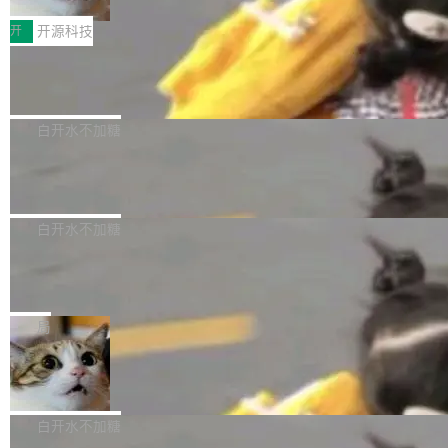
把它做成了 Web 玩具，放在 zhuzhiliao.imsai.c
完成一例腹部CT影像标注，张医生过去需要约1
<span><strong>警告：</strong>&nbsp;Zero
c 上，并在 GitHub 开源。 玩法很简单：按住屏
20个小时。他必须在数百张连续影像上，一笔一
开
开源科技
的 admin ...
幕画圈，或者直接甩手机。页面会实时显示转速
笔勾画边界，一层一层识别肌肉组织。如今，使
（圈/秒），声音来自真实竹知了录音的 1.72 秒
Apache Dubbo-go v3.3.2 正式发布
用东软飞标医学影像标注平台，同样的工作缩短
采样，无缝循环。音频解码失败时，还有一套合
至4小时，效率提升30倍。 这组数字背后，改变
这个版本面向生产环境，重心在内核稳定性。我
成兜底——锯齿波振荡器模拟脉冲，并联带通共
的不只是速度，而是把医学影像转化为AI能力的
们彻底收敛了旧配置体系，扩展了 Triple 协议与
白开水不加糖
振峰模拟竹膜和筒腔共鸣。 技术细节上，物理引
路径真正打通了。 大型医院积累的影像数据规模
泛化调用能力，加强了应用级元数据和服务治
擎是绳系质点模型：重力、弹性绳（只拉不
庞大，但不能直接用于训练模型。器官、病灶和
Calibre 9.12 发布，功能强大的开源电
理，同时集中修了并发安全、资源泄漏和热路径
推）、空气阻力，1/240 秒定步长积...
子书工具
组织边界，必须由专业医生逐层识别、标记和校
性能问题。
Calibre 开源项目是 Calibre 官方出的电子书管
正，才能成为机器能理解的高质量数据。医学影
理工具。它可以查看，转换，编辑和分类所有主
白开水不加糖
像AI落地最昂贵的环节，不是算法，是专业医生
流格式的电子书。Calibre 是个跨平台软件，可
的时间。 张医生是某三甲医院放射科副主任医
SwiftUI 问世七年了，为什么开发者还
以在 Linux、Windows 和 macOS 上运行。 Cal
师，牵头一项腹部肌肉影像课题。他需要在数百
在骂它？
ibre 9.12 现已正式发布，此次更新内容如下：
Yakov Manshin 发了一期长达 40 分钟的 YouT
张CT影像上完成像素级精细分割，让系统"...
新功能 macOS：在 Connect/Share 按钮中添加
ube 视频，标题是"SwiftUI 七年后：一个平庸的
局
通过 AirDop 共享书籍的功能 Content server：
故事"。视频核心观点很简单：SwiftUI 发布七年
支持可向服务器后端添加新端点的插件 Edit boo
DBeaver 26.1.4 发布
了，仍然像一个永久公测版。 Manshin 从数据
k：Compress images：添加将 GIF 图像转换为
流、布局系统、API 稳定性、性能、跨平台五个
DBeaver 是一个免费开源的通用数据库工具，适
JPEG/WebP 的选项 ToC Editor：添加一个按
维度逐一批判了 SwiftUI。最让人印象深刻的一
用于开发人员和数据库管理员。DBeaver 26.1.4
白开水不加糖
钮，用于对目录中的条目进...
个论据是：苹果官方的 SwiftUI 教程项目 Land
现已发布，具体更新内容包括： AI 助手： <ul st