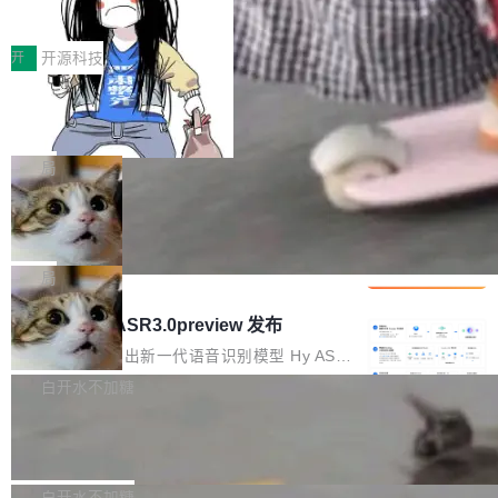
得住、用得稳、省得下、更安全！ 一、从现在开
价值潜能：华为云码道（CodeArts）
q2Seq 和 DocAI 的共同发明人）以及 Oriol Vin
中文驱动的数字员工，自主理解需求、规划步
一、代码仓深度理解技术的作用与价值 在软件工
始，Token使用一目...
代码仓技术解析
yals（Gemini 联合负责人，AlphaSta...
骤、编写代码。不挑模型、不挑平台，curl 一行
程实践中，代码仓是企业核心知识资产的主要载
开
开源科技
装完即用。 开源地址：Gitee · GitCode · GitHu
体。企业级代码仓库通常包含数十万乃至数百万
b 安装 支持 Java 8+（8~26）、macOS / Linu
一条“删库”命令跑 17 小时，算法工程
个文件，其规模远超单次模型调用可承载的上下
师删光 89TB 数据只为干私活
x / Windows / Harmony PC。 # macOS / Linu
文窗口。随着项目规模的持续扩张与代码历史的
最高人民检察院8月4日公布了一起案件：北京一
x / Harmony PC curl -fsSL https://solon.noea
不断累积，代码仓中的模块关系、接口契约、业
名90后算法工程师王某，为了给自己接的私活腾
局
r.org/solon...
务逻辑等关键信息往往分散于数十乃至数百个文
服务器空间，删光了公司AI游戏部门的全部核心
件之中，形成高度复杂的知识关联网络。传统的
Cloudflare 分享推理优化实践：KV ca
数据。 王某2024年1月入职东城区某科技公司AI
che 量化 + 权重压缩，吞吐量提升 4
代码检索手段（如关键词匹配、目录遍历）仅能
短剧部门，有互联网大厂背景。在公司内部架构
Kimi 和 GLM 是当前最强的大模型系列之一，但
1%，成本降 30%
在语法层面完成文本定位，难以触及代码的语义
调整期间，部门三次通知全员将数据从A集群迁
它们有一个共同的问题：太吃显存了。月之暗面
局
内涵与结构关联，导致开发者使用代码智能体在
移到B集群，王某都回复了"收到"。 他没有迁移
的 Kimi K 系列和智谱的 GLM 都是长上下文、M
理解大规模代码仓时面临显著"代码仓理解"瓶
腾讯混元 Hy ASR3.0preview 发布
数据。2024年9月3日下午4点，他使用此前登录
oE 架构的大模型，好用到让人上瘾，但 GPU 显
颈。 代码仓深度理解服务（以下简称" CodeBas
的账号密码进入A集群，输入了一条被程序员圈
存永远不够用。 Cloudflare 的 Workers AI 团队
腾讯混元正式推出新一代语音识别模型 Hy ASR
e深度理解服务"）是华为云码道（CodeA...
称为"删库跑路"的命令——最高管理员权限、无
一直在跑这些模型的推理。他们在官方博客上发
3.0preview。基于最新一代大语言模型 Hy3 的
白开水不加糖
需确认、强制递归删除。17个小时后，运维人员
了一篇技术文章，详细拆解了三种让大模型在 G
语言理解能力，以及融合了高精度语音识别与深
发现异常并中止进程时，89TB数据已经没了。
Pale Moon 34.3.2 发布，苍月浏览器
PU 上跑得更省、更快的技术手段——KV cache
度语义理解能力，实现了语音识别能力的全面升
删掉的是AI游戏部门的全部开发文件，包括公司
量化、模型权重压缩、以及共享 KV cache 的完
级。 根据介绍，Hy ASR3.0preview 目标在于：
Pale Moon 34.3.2 现已发布，这是一个安全更
自研的多个文生3D和...
整性保护。效果是：吞吐量提升 41%，每 token
让语音识别不再只是听清，而是真正听懂。通过
新和少量网页兼容性修复版本。 Changes/fixe
白开水不加糖