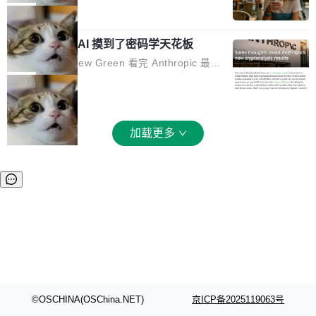
和 Gluon 两种 GPU 编程语言，重写了生产环境
全部反超。Terminal Bench 2.1 从 61.8 涨到 8
波存在感，今天 H3 来了——一款全模态生成模
局
的 GPU 内核，找出了哪...
2.7，DeepSWE 从 7.3 涨到 54.4，DSBench-F
型，而且承诺几天内开源权重。 先看能力边界。
ullStack 从 37.0 涨到 68.7。不说别的，一个 Fl
Anthropic 的 AI 摸到了密码学天花板
H3 接受文本、图像、视频、声音任意组合作为
ash 型号干翻了三个月前代表最高水平的 Pro 预
输入（它叫多模态上下文），输出带原生双声道
密码学家 Matthew Green 看完 Anthropic 最新
览版，这件事本身就够说明后训练的威力了。 跟
音频的视频，最高 15 秒 2K 分辨率。举个例
的密码分析成果后，写了篇博客。标题很克制：
局
它一起来的还有两...
子：扔进去一段参考视频（取它的希区柯克运
「一些想法」，但内容不克制。 先说 Anthropic
镜）、一张人物图片、一段歌声录音，用自然语
做了什么。他们让未发布的 Claude Mythos 模
言告诉模型你要什么——H3 自己搞定剩下的。
型去跑密码分析，出了两个结果：一个攻击了后
加载更多
这个"自己搞定"说起来轻巧，背后的训练范式变
量子签名方案 HAWK，另一个是对缩减轮次 AE
化不小。 MiniMax 之前做过两代视频模型（Hail
S 的改进攻击。 HAWK 这个结果，用 Green 的
uo 01 和 02），每一代都是按任务拆分的专家
话说，「可能直接杀死了一个正在认真考虑标准
模型：文生图一个、图编辑一个、主体参考一
化的密码方案。」 而且用的不是什么新武器。G
个、...
reen 反复强调这一点：AI 没有发明新的数学。
它做的是把已知工具——那些密码学家早就握在
手里的锤子和扳手——组合得比人类更彻底。他
引用了 Cl...
©OSCHINA(OSChina.NET)
京ICP备2025119063号