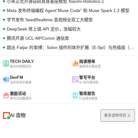
小米正式开源自研具身基座模型 Xiaomi-Robotics-1
Meta 发布终端编程 Agent“Muse Code” 和 Muse Spark 1.2 模型
字节发布 SeedRealtime 音视频全双工大模型
DeepSeek 将上调 API 定价，涨幅较大
腾讯开源 UCL-MPComm 通信库
跳出 Fatjar 的束缚：Solon 插件的体外扩展（E-Spi）与热插拔（H-Spi）
TECH DAILY
阅读榜单
每日内容报纸化
每周热文看这里
DevFM
智写平台
当天资讯听着看
AI 创作更轻松
激励活动
智库报告
参与活动赢源石
行业技术报告
AI 造物
更多造物项目