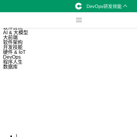
DevOps研发效能
综合
开源资讯
软件资讯
AI & 大模型
大前端
软件架构
开发技能
硬件 & IoT
DevOps
程序人生
数据库
1