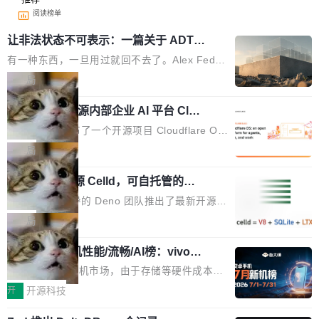
阅读榜单
让非法状态不可表示：一篇关于 ADT
的帖子在 Reddit 火了
有一种东西，一旦用过就回不去了。Alex Fedos
eev 管它叫"软件设计的基石"。 他说的东西不新
局
鲜——代数数据类型（ADT），尤其是和类型
Cloudflare 开源内部企业 AI 平台 Clou
（sum type）。但他说清楚了一件事：这不是类
dflare OS
型系统的学术体操，是日常编码的思维方式。 文
Cloudflare 发布了一个开源项目 Cloudflare O
章从一个简单的例子切入。一个网站的深色主题
S。如果你只看官方博客，你会觉得这是又一
局
设置，如果用布尔值 + 可空字段来表示——bool
个"AI 知识库 + 聊天机器人"——每个大厂都在
ean 表示是否可切换，nullable 的默认模式、浅
Deno 团队开源 Celld，可自托管的分
做，没什么新鲜的。 但 Kenton Varda 在 Twitte
布式 Durable Objects
色方案、深色方案——会产生大量无意义的组
r 上把事情说清楚了： 今天我们发布了 Cloudfla
Ryan Dahl 领导的 Deno 团队推出了最新开源项
合。方案缺了、配置冲突了、全 null 了。要知道
re OS，一个带连接器的聊天机器人，跟其他所
目 Celld，一个能在自己机器上运行 Cloudflare
局
哪些组合有效，作者说，你得靠"文档、校验、或
有科技公司做的一样。只不过，实际上它不一
Workers 和 Durable Objects 的守护进程。 设
者部落知识"。 换个写法。Rust 的 enum，两个
样。这是 Sandstorm.io 的重制版，我十年前的
鲁大师7月新机性能/流畅/AI榜：vivo夺
计思路很直接：每个对象是一个独立的 SQLite
变体：Switchable...
性能、流畅双第一，三星Galaxy Z系列
那个创业公司。不同的是，这次它构建在 Cloudf
数据库，按名称寻址，复制到你自己的 S3 兼容
2026年7月的手机市场，由于存储等硬件成本暴
新折叠缺席
lare Workers 上——我花了九年时间搭建的平台
存储库里。节点之间只通过这个存储库协调——
增，手机厂商的日子也不好过啊，新机速度明显
开
开源科技
——并且深度集成了 AI。这基本上是我十年秘密
没有控制平面，没有共识协议。每个对象自带一
放缓，因此硝烟味淡了许多。新机参数规格除开
计划的顶峰。 十年前，Ken...