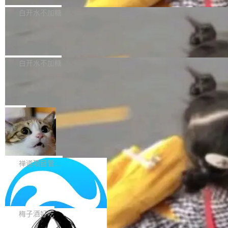
型，33B 参数，负责 768p 音视频生成（开
大幅增强，指令遵循能力大幅增强。在多项基准
Bug fixes and enhancements 修复了一个回归
白开水不加糖
源）；H3-Regenerate-2K 负责 in-context 重新
测试中，DeepSeek-V4-Flash 正式版性能可与
问题，该问题导致无法拉取图层中包含缺少明确
生成 2K ...
当前最强的闭源模型相媲美。 超算互联网现面向
Ant Design 6.5.3 发布，企业级 UI 设
父目录条目的目录的图像。moby/moby#53260
计语言和 React 实现
企业和开发者提供 DeepSeek-V4-Flash-0731
修复了一个回归问题，即CopyToContainer会拒
Ant Design 是阿里巴巴开源的一套企业级 UI 设
模型 API 调用服务，用户无需繁琐环境配置，一
绝遍历绝对符号链接的容器路径，例如/var/run -
计语言和 React 组件库。Ant Design 6.5.3 现
白开水不加糖
键接入即可快速调用，为各行业用户提供高性
> /run。moby/moby#53261 如需查看此版本中
已发布，主要更新内容如下： Input 修复 Input.
能、安...
的所有拉取请求和更改，可参阅： docker/cli, 2
DeepSeek V4 Flash 跑分全解析，13
OTP 使用字符串 mask 时仍采用 type="text" 的
个最强模型里它最便宜
9.7.1 milestone moby/moby, 29.7.1 milestone
问题，并保留显式 type 配置。#58835 修复 Inp
比它聪明的没它便宜，比它便宜的——哦，没有
更新说明：https://github.com/moby/...
ut.OTP 的 mask 为 true 时仍显示原始值的问
比它便宜的。 Artificial Analysis 更新了 DeepS
局
题。#58805 修复 Input.TextArea 调整大小手柄
eek V4 Flash 0731 的完整评测。一张 Intellige
在触摸设备上显示为小圆点的问题。#58812 Ty
禅道开源版 22.4 发布，内置 DevOps4.
nce Index vs Cost per Task 的散点图上，13
0 正式版，提供从代码提交到交付的全
pography 优化 Typography 省略提示在大列表
个模型排成一列，V4 Flash 贴着底部：$0.03
大家好， 禅道开源版22.4发布啦！本次发布我们
生命周期的管理能力
中的渲染性能。#58806 修复 Typography...
一次任务。 V4 Flash 的 Intelligence Index 得
带来了DevOps4.0系列的首个正式版本。 DevO
禅道项目管理软件
分 50，在 101 个模型中排第 3。排在它前面
ps4.0内置与禅道DevOps专业版同源的代码管理
的：Claude Opus 5（61 分）、Claude Fable
Solon 的 10 种 HTTP 服务器：改一行
核心，依托于全自研的GitFox代码托管引擎，我
依赖，换一个引擎
5（60 分）、GPT-5.6 Sol（59 分）、Kimi K3
们提供了从代码提交到交付的全生命周期的管理
用 Solon 做线上项目有一阵子了，有个点总让新
（57 分）、Grok 4...
能力。同时，我们 对禅道DevOps现有底层代码
接触的人觉得意外：服务器引擎是让你选的。 S
梅子酒好吃
进行了革命性的重构，为后续AI辅助编程、智能
olon 内核约 0.3MB，不内置固定的 HTTP 服务