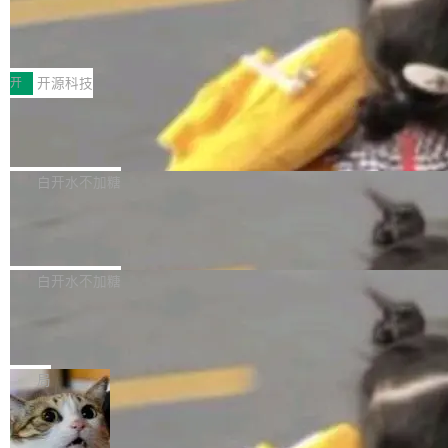
64 STAR64，以及 QEMU。 增强了对 POSIX.1
台鲸鸿动能协同华为游戏中心，面向游戏行业开
-2024 和 C23 编程接口标准的兼容性。 compat
技嘉X3D系列再添新成员 B850 AORU
发者及生态伙伴，系统呈现了平台在游戏领域的
S ELITE X3D主板强化性能体验
_linux(8) 增强了对 Linux 系统调用的支持，包
完整能力版图——从IAP高价值用户的全周期经
面向AMD Ryzen X3D处理器玩家，技嘉X3D系
括 epoll（围绕 kqueue 实现）、POSIX 消息队
营、到IAA游戏的“买变一体”正循环、再到联运与
列主板阵容迎来新成员——B850 AORUS ELITE
开
开源科技
列、...
广告协同的全链路经营闭环，以及面向全球市场
X3D。作为面向主流高性能平台打造的全新主板
的出海增长布局。 华为终端云业务商业化销售负
Zadig v5.0 发布：AI 发布专员与 AI 审
产品，B850 AORUS ELITE X3D延续技嘉在X3
查专员上线
责人在开场致辞中表示，游戏开发者的核心诉求
D平台优化上的技术积累，旨在为游戏玩家带来
我们团队这几天最大的卡点不是 AI 写得不够
已不再是“多一个投放渠道”，而是一套能够持续
更稳定、更高效的装机选择。 B850 AORUS ELI
好，是 AI 写得太好了。 好到审查排期从两天的
白开水不加糖
驱动增长的体系。截至目前，搭载HarmonyOS
TE X3D基于AMD AM5平台打造，支持AMD Ry
活儿拖成了五天。PR 一堆起来没人敢合，发布
6的终端设备已突破7000万台，注册开发者数量
zen 9000/8000/7000系列处理器，并针对X3D
Dgraph v25.4.0 发布，具有图形后端的
窗口推了又推。好到合进 main 分支的代码，我
已突破 1100 万。随着鸿蒙生态汇聚越来越多的
原生 GraphQL 数据库
处理器特性进行平台级优化。其搭载X3D鸡血模
们自己都没看完。 这事不是个例。GitLab 调研
Dgraph 是一个水平可扩展的分布式 GraphQL
高质量游戏...
式2.0，可根据不同使用场景释放处理器潜力，
过 1528 名开发者，85% 说 AI 把瓶颈从写代码
数据库，有一个图形后端。作为一个原生的 Gra
白开水不加糖
帮助玩家在游戏与高负载应用中获得更充分的性
转移到了审代码。 写代码有人替你干了。但审代
phQL 数据库，它严格控制数据在磁盘上的排列
能表现。 在核心规格方面，B850 AO...
码、把关发版这两道关，还得靠人肉扛。 V5.0
竹知了：一个零依赖的单文件 HTML，
方式，以优化查询性能和吞吐量，减少集群中的
把儿时竹蝉玩具搬进浏览器
想让 AI 一起盯。
磁盘寻道和网络调用。 Dgraph v25.4.0 现已发
竹知了（zhuzhiliao）是那种小时候路边摊上几
布，具体更新内容包括： feat(zero)：Zero 现
块钱的玩意儿——一根小竹签，一个竹筒，一头
局
支持 --security superflag（token=...;whitelist
系着涂了松香的线。甩起来，竹膜震动，发出“哇
=...），与 Alpha 版本的格式一致，并据此对其
30倍效率升级：解锁医学影像数据要素
——哇”的蝉鸣声。实物越来越难找了，有开发者
价值化的真实路径
管理 HTTP 端点进行授权。 <blockquote> <p>