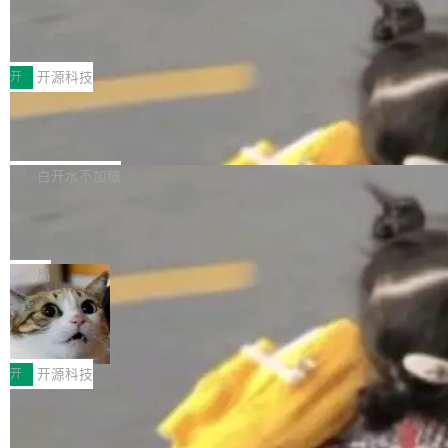
marks，用最新 Xcode 在最新 macOS 上构建
传音TEX AI语音算法团队斩获MLC-SL
yle="margin-left:0; margin-right:0"> <li><span
M 2026国际挑战赛Task 1亚军
运行，出来的效果是坏的——侧边栏按钮大小不
style="color:#000000">现在可以通过键盘访问
近日，在国际语音领域顶级会议INTERSPEECH
一，界面错位。他说这个问题"两年前就发现了，
AI 聊天功能（添加了一些快捷键）</span></li>
2026卫星活动——第二届多语种对话语音语言模
开
开源科技
至今没变"。 数据流方面，Manshin 指出 SwiftU
<li><span style="color:#000000">新增了始终
型挑战赛 （Multilingual Conversational Speec
I 的属性包装器演进史...
在新 SQL 控制台中打开 AI 生成的脚本的功能</
Qwen3.8-Max 发布，下周开源 Qwen3.
h Language Model Challenge，MLC-SLM）T
8-27B
span></li> <li><span style="color:#000000...
ask 1赛道中，传音TEX AI中心语音算法团队以
千问大模型宣布正式推出 Qwen 家族迄今最强大
自主研发的说话人归属多语种自动语音识别系统
的模型 Qwen3.8-Max，也是其首个 Max 规模
白开水不加糖
取得tcpMER 15.41%的成绩，在全球110支参赛
的开源权重模型。Qwen3.8-Max 的模型权重预
队伍中位列第二。此次突破展现了传音在多语种
MiniMax H3 开源：33B 全模态模型，
计将于开源，彼时也将同步开源 Qwen3.8-27B
一个视觉语言模型只够当它的编码器
语音识别、说话人日志、时间对齐与长音频工程
模型。 根据介绍，Qwen3.8-Max 基于 Qwen 3.
MiniMax 今天开源了 H3，一个 33B 参数的全模
化系统等关键方向的系统性技术实力。 本届赛事
5 的架构基础构建，参数规模扩展至 2.4 万亿，
态生成模型，能生成带原生立体声的 2K 视频。
局
聚焦多语言对话语音模型面临的关键技术挑战，
激活参数95B，支持100万上下文Tokens，在编
没有发布会，没有预告，直接扔了篇文章出来，
共吸引来自全球工业界与学术界的1...
程、办公、科研以及长周期任务等方面实现了全
DeepSeek-V4-Flash正式版API上线超
权重已经上传至 Hugging Face。 去年国内的视
算互联网
面提升。它不仅能应对更具挑战性的问题，还能
频生成模型还在追 Runway 和 Pika 的参数，今
近日，DeepSeek-V4-Flash 正式版 API 开启公
更可靠地端到端完成复杂任务，输出值得信赖的
天 MiniMax H3 从架构到许可都摆上台面了。一
开测试。国家超算互联网正式上线 DeepSeek-V
开
开源科技
成果。 全球开发者都可通过千问 AI 平台获得 Q
个模型，三个模块，两个开源。 H3 由三个模块
4-Flash 正式版（DeepSeek-V4-Flash-0731）
wen3.8 的 API 服务：国内每百万 Tok...
组成：H3-Context-IR 负责多模态指令理解和编
Docker 29.7.1 发布
模型 API 调用服务和模型文件。 DeepSeek-V4-
排（闭源，提供 API）；H3-Base 是核心生成模
Flash-0731 经过大量后训练工作，智能体能力
Docker 29.7.1 现已发布，具体更新内容如下：