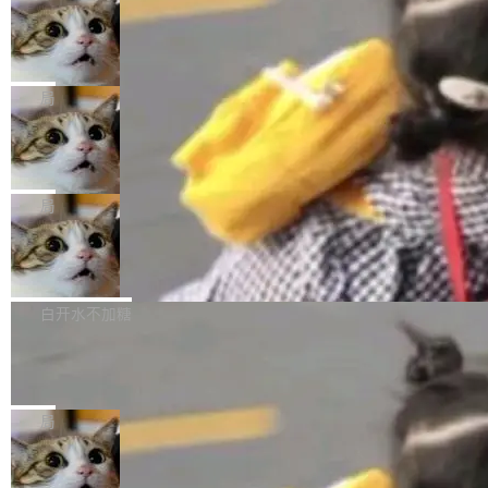
年。FFmpeg 社区最终选择用一个大版本的名
列表的数据匹配 —— 一项常规的数据处理任
没有拐弯抹角。他说中国正在赢得 AI 竞赛，而
字，留下了这份纪念。 雷霄骅曾是中国传媒大学
务，最终却产生了 180 万美元的账单，实际支出
当 AI agent 把源码变成了最好的扩展系
且按目前的速度，中国 AI 工具预计在今年底或
数字电视技术方向的博士生，长期从事视频、音
统，开发者工具必须开源
超出原定预算 860%。 更令人意外的是，该项目
2027 年就能追上美国前沿实验室的水平。 Dela
五年前，David Crawshaw 问过很多软件工程师
频技...
最终并未成功落地，而高额算力消耗持续运行长
ngue 把原因归结为一件事：开放协作。中国的
一个问题：你写过什么给自己用的程序？答案几
局
达 5 个月，公司直到财务对账时才察觉异常。这
AI 开发者在一个共享和协作的生态里加速迭代，
乎都是没有。工程师们整天用别人写的程序写程
意味着一个无人看管的 AI 程序，在近半年时间
而美国模型厂商在"闭门造车"。他的原话是 "buil
DeepSeek Harness 宣布内测邀请，全
序给别人用。偶尔有人自己写个博客系统、智能
里日夜不停地"烧钱"。 复盘显示，...
网最大规模开源 Agent 路演现场诞生
ding in silos"——各自为战，互不通气。 这个判
家居控制、家庭实验室，都算稀奇事。 Crawsh
一条内测招募帖，发出去的时候大概没人想到它
断从他嘴里说出来分量不同。Hugging Face 是
aw 是 Shelley 的作者，一个开源 AI coding age
会变成一场开源 Agent 生态的路演。 8月1日，
局
全球最大的开源 AI 平台，上面跑着上百万个模
nt。他最近在博客上写了一篇文章，核心论点很
DeepSeek Harness 团队负责人崔添翼（tiany
型。谁在开源赛道上领先，...
简单：开发者工具必须开源。 理由不是传统的自
商汤 SenseNova U1.5-Lite-Preview
i）在 X 上发帖： 「如果你是 Agent Harness 相
开源
由软件情怀，而是一个跟 AI agent 直接相关的
关开源项目的开发者，希望参加 DeepSeek Har
商汤科技宣布面向社区开源轻量级统一多模态模
技术判断。 两行 prompt 就能个性化任何软件 C
ness 的内测，可以回复或私信联系我。请附上
型的预览版本 SenseNova U1.5-Lite-Preview。
白开水不加糖
rawshaw 给出了两个 prompt。 第一个： "下载
GitHub id 以及开源代表作。」 DeepSeek 曾在
公告称，SenseNova U1.5-Lite-Preview并非简
某个软件的源码，在本地构建。修改 agent ...
官方招聘信息中写过一条简洁有力的公式：Mod
Ubuntu 将核心系统包从 deb 转成了 s
单的模型规模升级，而是基于 SenseNova U1
nap
el + Harness = Agent。模型负责理解和推理，
的一次系统性迭代，不仅在同一架构中贯通视觉
Ubuntu 正在把又一个核心系统包从 deb 转为 s
Harness 负责把能力落到真实环境中——调用工
理解、推理、生成与编辑，还仅以 8B-MoT 的轻
nap。这次是 hwctl——一个用来检查 Ubuntu
局
具、读写文件、管理上下文、处理错误、完成闭
量大小，将能力推进到4K、更精细的真实质感、
硬件认证状态的命令行工具。 Canonical 工程师
环。崔添翼招人的标...
更复杂的视觉控制和可持续迭代编辑。 相比 U
Dario Amodei 担心新人来 Anthropic
Alan Griffiths 在邮件列表中说得很直白：「hwc