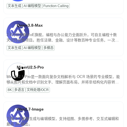
高并发、轻量化任务，适合日常对话、内容创作、基础 RAG、批量
文本生成
AI 编程模型
Function Calling
文案处理等普惠刚需场景。
Qwen3.8-Max
2.4万亿参数MoE旗舰，编程与办公能力全面跃升，可自主编程十数
天交付完整项目。胜任法律、金融、设计等数百种专业任务，一次对
话端到端交付生产级成果。原生视觉理解贯穿规划、执行与验证全流
文本生成
AI 编程模型
多模态
程，支持超长文档与长视频的深度语义解析。长程任务中自主规划与
闭环迭代，持续进化。
MinerU2.5-Pro
MinerU2.5-Pro是一款面向复杂文档解析与 OCR 场景的专业模型，能
够从图片和文档中识别文字、理解页面布局，并将非结构化内容转换
为便于存储、检索和二次处理的结构化结果。
8K
多语言
文档处理/OCR
Wan2.7-Image
万相 2.7 图像生成与编辑模型，支持组图、多图参考、交互式编辑和
最高 2K 输出。