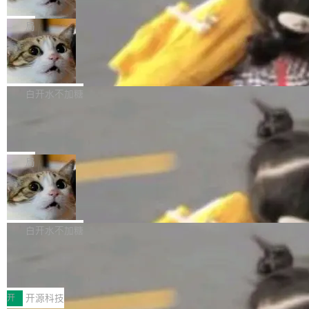
只为金钱，不为使命
1，U1.5-Lite-Preview 在以下方向上带来了显著
tl 是一个 Ubuntu 专有的包，它和它的依赖项都
顶级 AI 研究员在两家公司之间来回跳，中间只
提升： 原生支持4K图像生成； 更精细的局部纹
是 Ubuntu 专有的，不会用在其他发行版上。」
隔了几天。 Lilian Weng 上周刚宣布因健康原因
局
理、细节与真实世界质感； 更准确的中英文文字
所以 deb 版本的受众实际上为零。既然只有 Ub
离开 Thinking Machines Lab，说自己作为联合
生成与复杂版式组织； 更稳定的图...
FFmpeg 9.0 发布
untu 用户在用，那用 snap 打包就没什么可纠结
创始人的角色「太累了」。几天后，The Inform
的。 从 deb 到 snap 的迁移路径 hwctl 是 rust-
ation 就曝出她将重回 OpenAI，负责递归自我
FFmpeg 9.0 现已发布，包含多项改进。官方更
hwlib 硬件 API 库的一部分，命令行工具负责查
改进方向的研究。她是 Thinking Machines 过
新日志列出的 9.0 版本主要更新内容如下： 扩
白开水不加糖
询 Ubuntu 的硬件认证数据库。...
去一年内第四个离开的联合创始人。 这家由前
展 AMF 色彩转换器 (vf_vpp_amf) 的 HDR 功能
DeepSeek V4 Flash 单日消耗 8 万亿 t
OpenAI CTO Mira Murati 创立的公司，连创始
MP4 muxer 中支持 LCEVC 音轨复用 Playdate
okens 登顶热搜
团队都留不住。 但 Thinking Machines 不是唯
视频编码器和多路复用器 添加 v360_vulkan filt
8 万亿 tokens。一天。一家公司的消耗。 Open
一在人才争夺战中失血的公司。六月，Google
er HE-AAC 960 解码 (DAB+) transpose_cuda
Code 在 X 上发帖：「DeepSeek Flash did 8T
局
连失两员大将：Noam Shazeer 去了 Op...
filter 添加 AMF Frame Rate Converter (vf_frc
tokens on August 1st. 5T of free usage + 3T
_amf) filter SMPTE 2094-50 元数据支持和直
NetBSD 11.0 正式发布
on OpenCode Go.」79.8 万次浏览，连带着 #
通 ProRes RAW VideoToolbox 硬件加速器 AP
DeepSeek一天消耗了8万亿# 上了微博热搜——
NetBSD 11.0 现已正式发布，这是 NetBSD 操
V ...
注意这是 OpenCode 一家的消耗。 OpenCode
作系统的第十八个主要版本。 自 NetBSD 10.1
白开水不加糖
是 Anomaly 出品的 AI 编程工具，套餐 10 美元/
以来的变化 更新亮点： 新增对 RISC-V 处理器
月。用户交了 10 美元，就能用 DeepSeek Flas
2026 ChinaJoy鸿蒙游戏增长臻享会举
架构的支持。NetBSD 11.0 是首个支持 64 位 R
办，鲸鸿动能系统呈现游戏行业解决方
h 随便写代码，按网友说法：「怎么使劲用也用
ISC-V 平台的稳定版本，涵盖一系列基于 StarFi
8月1日，2026 ChinaJoy期间，鸿蒙游戏增长臻
案
不完。」5T 来自免费额度，3T 来自 Go...
ve JH71XX 的设备，例如 VisionFive 2、PINE
享会在上海举办。鸿蒙生态的全场景智慧营销平
开
开源科技