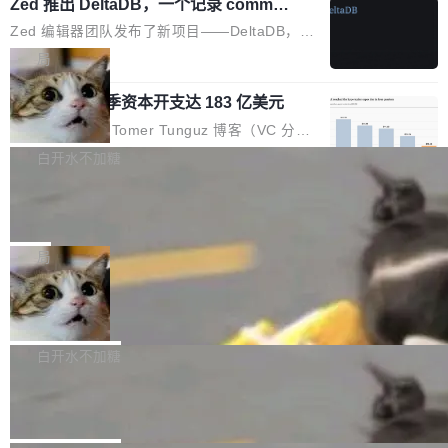
个小型数据库，应用天然按分片构建，单个数据
Zed 推出 DeltaDB，一个记录 commit
高价的三星折叠（三星Galaxy Z Fold8 Ultra / Z
之间所有操作的版本控制系统
库的竞争和爆炸半径问题在设计层面就被消除
Fold8 / Z Flip8）外，其余要么是中低端机器，
Zed 编辑器团队发布了新项目——DeltaDB，一
了。 闲置的 cell 会休眠到几乎不占资源。当 cel
例如iQOO Z11i、REDMI Note 17、REDMI No
个在 git commit 之间记录每一次编辑操作的版
局
l 迁移或唤醒时，新宿主从 S3 恢复 SQLite 数据
te 17 Pro、OPPO K15，要么是vivo X300 E这
本控制系统。目前处于 Early Access 阶段。 De
库继续执行。存储库是持久化的唯一真相...
样的次旗舰。 Galaxy Z Fold8 Ultra / Z Fold8 /
SpaceXAI 单季资本开支达 183 亿美元
ltaDB 的核心思路直接写在 landing page 最显
Z Flip8三款折叠屏新机均在7月22日发布，且全
眼的位置：「Software is made between com
根据风险投资人Tomer Tunguz 博客（VC 分
部搭载骁龙8 Elite Gen5 for Galaxy，它们本该
mits」——软件是在 commit 之间写出来的。git
析）披露的最新分析与第二季度业绩报告，Spac
白开水不加糖
是7月性...
只记录了你提交的最终状态，但真正的工作过程
eXAI在上个季度的总资本支出飙升至183.7亿美
——打字、删改、试错、agent 对话——都在 co
Meta 发布终端编程 Agent“Muse Cod
元。其中，绝大部分资金被直接用于 AI 领域，
e” 和 Muse Spark 1.2 模型
mmit 之间的空隙里丢失了。 DeltaDB 要做的就
金额高达158.3亿美元，这一单项投入已经逼近
Meta 今天发布了两款 AI 产品：Muse Code，
是把这段空隙补上。 回退到任何一次编辑：Delt
微软同期总资本开支的四成。 与亚马逊、Alpha
一个在终端里运行的编程 agent；Muse Spark
局
aDB 捕获 commit 之间的每一次操作，...
bet、微软以及 Meta 等传统科技巨头相比，Spa
1.2，驱动这个 agent 的新模型。一句话概括：
ceXAI的资金消耗速度尤为引人瞩目。然而，支
美团开源 LoHoSearch，用知识图谱校
你可以用 curl -fsSL https://dev.meta.ai/install.
准 AI 能力认知
撑庞大支出的资金来源却呈现出截然不同的面
sh | bash 安装一个能在大项目里自动规划、写
机器出题的前提，是让机器拥有全局视野。整个
貌。数据显示，微软和 Meta 主要依托充沛的经
代码、验证结果的 AI 终端工具。 据介绍，Muse
构建流程可以分为四个环节：建图 → 控制难度
白开水不加糖
营现金流来覆盖资本开支，其资本支出覆盖率分
Code 是 Meta 的编程 agent 产品。它和市场上
→ 质量把关 → 数据概览。
别达到155% 和106%;而SpaceXAI的经营现金
腾讯开源 UCL-MPComm 通信库
已有的终端编程 agent 在设计理念上有几个明显
流仅能覆盖资本开支的12...
的差异点。 异步后台 agent：Muse Code 有一
腾讯网平团队宣布开源了 UCL-MPComm 通信
个主 agent 循环，外加一组后台 agent。这些后