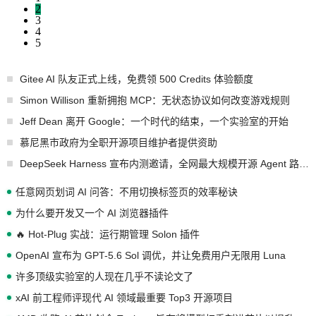
2
3
4
5
Gitee AI 队友正式上线，免费领 500 Credits 体验额度
Simon Willison 重新拥抱 MCP：无状态协议如何改变游戏规则
Jeff Dean 离开 Google：一个时代的结束，一个实验室的开始
慕尼黑市政府为全职开源项目维护者提供资助
DeepSeek Harness 宣布内测邀请，全网最大规模开源 Agent 路演现场诞生
任意网页划词 AI 问答：不用切换标签页的效率秘诀
为什么要开发又一个 AI 浏览器插件
🔥 Hot-Plug 实战：运行期管理 Solon 插件
OpenAI 宣布为 GPT-5.6 Sol 调优，并让免费用户无限用 Luna
许多顶级实验室的人现在几乎不读论文了
xAI 前工程师评现代 AI 领域最重要 Top3 开源项目