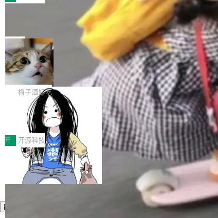
件。 腾讯网平团队在UCL-MPComm中实现了一
型或企业内部部署模型提升研发效率。但随着 AI
各领域的应用成果，覆盖技术底座、行业赋能、
个独立于业务线程的全局通信引擎（Engine），
Coding 从个人辅助工具逐步走向团队级、组织
Jeff Dean 离开 Google：一个时代的结
产品应用、支撑保障、专题等五大方向。深信服
并实...
束，一个实验室的开始
级应用，企业在规模化落地过程中，对安全性、
AI算力网关（AI创新平台）成功入选！ 随着各行
Google 员工编号 20。MapReduce 作者之一。
可控性和代码质量提出了更高要求。 首先是数据
各业的Agent走向规模化建设，算力构成形态逐
Bigtable 作者之一。TensorFlow 的作者之一。
局
安全与合规要求。对于大多数普通研发场景，公
渐丰富，用户关注的重点也在发生变化：不只是
Gemini 的架构师。Google 首席科学家。 Jeff D
有云模型能够满足快速试用和效率提升的需求。
让AI用起来，还要进一步看清混合算力时代下，
🔥 SolonCode v2026.8.4 发布：界面
ean 在 Google 工作了 27 年后，宣布离职。 他
但对于金融、能源、医疗等对数据安全要求较...
字体可调、22 种语言、记忆搜索增强
Token花在哪里、算力是否被充分利用，以及持
不是一个人走。一同离开的还有 Sanjay Ghema
打开终端就能上岗的全中文编码智能体，这一轮
续增长的AI成本该如何优化。 深信服AI算力网关
wat（Google 员工编号 23，Jeff Dean 二十多
把「看得清、用母语、记得住」三件事一次补
梅子酒好吃
正是围绕这些实际问题，从Token治理和成本治
年的编程搭档，MapReduce 和 Bigtable 的共同
齐。 SolonCode 是什么 SolonCode 是杭州无
理两个方面，让用户的每一份算力都看得清、管
作者）、Quoc Le（Google 大脑核心成员，Se
让“代码语义理解”深度释放AI Coding
耳科技研发的企业级终端编码智能体——一位全
得住、用得稳、省得下、更安全！ 一、从现在开
价值潜能：华为云码道（CodeArts）
q2Seq 和 DocAI 的共同发明人）以及 Oriol Vin
中文驱动的数字员工，自主理解需求、规划步
一、代码仓深度理解技术的作用与价值 在软件工
始，Token使用一目...
代码仓技术解析
yals（Gemini 联合负责人，AlphaSta...
骤、编写代码。不挑模型、不挑平台，curl 一行
程实践中，代码仓是企业核心知识资产的主要载
开
开源科技
装完即用。 开源地址：Gitee · GitCode · GitHu
体。企业级代码仓库通常包含数十万乃至数百万
b 安装 支持 Java 8+（8~26）、macOS / Linu
个文件，其规模远超单次模型调用可承载的上下
x / Windows / Harmony PC。 # macOS / Linu
文窗口。随着项目规模的持续扩张与代码历史的
x / Harmony PC curl -fsSL https://solon.noea
不断累积，代码仓中的模块关系、接口契约、业
r.org/solon...
务逻辑等关键信息往往分散于数十乃至数百个文
件之中，形成高度复杂的知识关联网络。传统的