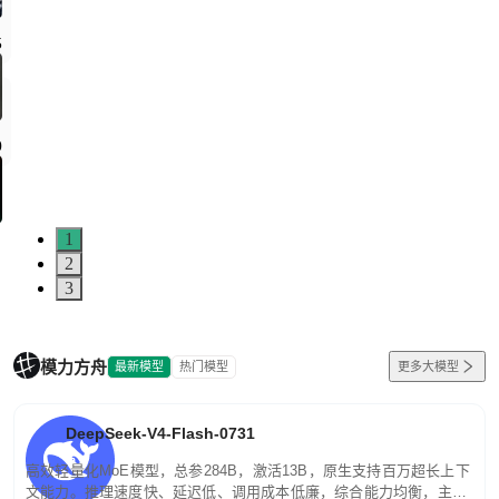
1
2
3
模力方舟
最新模型
热门模型
更多大模型
DeepSeek-V4-Flash-0731
高效轻量化MoE模型，总参284B，激活13B，原生支持百万超长上下
文能力。推理速度快、延迟低、调用成本低廉，综合能力均衡，主打