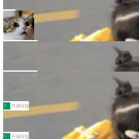
e” 和 Muse Spark 1.2 模型
mmit 之间的空隙里丢失了。 DeltaDB 要做的就
金额高达158.3亿美元，这一单项投入已经逼近
Meta 今天发布了两款 AI 产品：Muse Code，
是把这段空隙补上。 回退到任何一次编辑：Delt
微软同期总资本开支的四成。 与亚马逊、Alpha
一个在终端里运行的编程 agent；Muse Spark
局
aDB 捕获 commit 之间的每一次操作，...
bet、微软以及 Meta 等传统科技巨头相比，Spa
1.2，驱动这个 agent 的新模型。一句话概括：
ceXAI的资金消耗速度尤为引人瞩目。然而，支
美团开源 LoHoSearch，用知识图谱校
你可以用 curl -fsSL https://dev.meta.ai/install.
准 AI 能力认知
撑庞大支出的资金来源却呈现出截然不同的面
sh | bash 安装一个能在大项目里自动规划、写
机器出题的前提，是让机器拥有全局视野。整个
貌。数据显示，微软和 Meta 主要依托充沛的经
代码、验证结果的 AI 终端工具。 据介绍，Muse
构建流程可以分为四个环节：建图 → 控制难度
白开水不加糖
营现金流来覆盖资本开支，其资本支出覆盖率分
Code 是 Meta 的编程 agent 产品。它和市场上
→ 质量把关 → 数据概览。
别达到155% 和106%;而SpaceXAI的经营现金
腾讯开源 UCL-MPComm 通信库
已有的终端编程 agent 在设计理念上有几个明显
流仅能覆盖资本开支的12...
的差异点。 异步后台 agent：Muse Code 有一
腾讯网平团队宣布开源了 UCL-MPComm 通信
个主 agent 循环，外加一组后台 agent。这些后
库，并将作为transport接入Mooncake TENT。
白开水不加糖
台 agent...
该通信库针对AI Memory池化场景的数据传输需
CoStrict入选工信部2025人工智能应用
求进行了深度优化，能够实现数据中心内大规模
典型案例
计算节点间多种内存类型的高性能通信。 UCL-
近日，工信部科技司公示《2025人工智能应用典
MPComm将作为一种传输引擎接入Mooncake T
型案例入选名单》，深信服“面向企业研发场景的
开
开源科技
ENT，实现零拷贝传输性能提升30%、非零拷贝
开源 AI 编程平台 CoStrict 应用”凭借卓越的技术
传输性能最高提升5倍。UCL-MPComm底层基
深信服AI算力网关入选工信部人工智能
创新与落地成效成功入选。 全链路私有化部署，
应用典型案例！
于自研UCL-Engine通信引擎，后续腾讯网平将
助力企业AI研发安全落地 当前，越来越多企业已
前不久，工业和信息化部正式发布《2025年人工
持续开源更多基于UCL-Engine的高性能通信组
经开始引入 AI Coding 工具，通过调用公有云模
智能应用典型案例名单》，集中展示人工智能在
开
开源科技