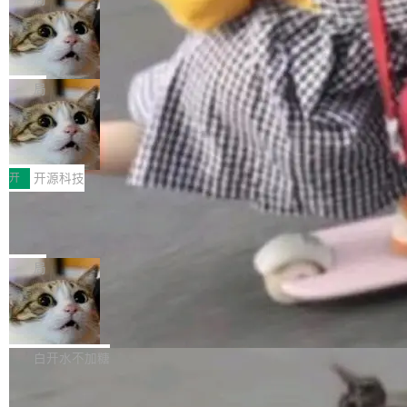
现实 过去两年，CIO们的焦虑清单上多了两项：
设置，如果用布尔值 + 可空字段来表示——bool
个"AI 知识库 + 聊天机器人"——每个大厂都在
一是如何让大模型和智能体应用安全地从PoC走
ean 表示是否可切换，nullable 的默认模式、浅
Deno 团队开源 Celld，可自托管的分
做，没什么新鲜的。 但 Kenton Varda 在 Twitte
向生产，二是如何让测试团队跟得上AI应用...
布式 Durable Objects
色方案、深色方案——会产生大量无意义的组
r 上把事情说清楚了： 今天我们发布了 Cloudfla
Ryan Dahl 领导的 Deno 团队推出了最新开源项
合。方案缺了、配置冲突了、全 null 了。要知道
re OS，一个带连接器的聊天机器人，跟其他所
目 Celld，一个能在自己机器上运行 Cloudflare
局
哪些组合有效，作者说，你得靠"文档、校验、或
有科技公司做的一样。只不过，实际上它不一
Workers 和 Durable Objects 的守护进程。 设
者部落知识"。 换个写法。Rust 的 enum，两个
样。这是 Sandstorm.io 的重制版，我十年前的
鲁大师7月新机性能/流畅/AI榜：vivo夺
计思路很直接：每个对象是一个独立的 SQLite
变体：Switchable...
性能、流畅双第一，三星Galaxy Z系列
那个创业公司。不同的是，这次它构建在 Cloudf
数据库，按名称寻址，复制到你自己的 S3 兼容
2026年7月的手机市场，由于存储等硬件成本暴
新折叠缺席
lare Workers 上——我花了九年时间搭建的平台
存储库里。节点之间只通过这个存储库协调——
增，手机厂商的日子也不好过啊，新机速度明显
开
开源科技
——并且深度集成了 AI。这基本上是我十年秘密
没有控制平面，没有共识协议。每个对象自带一
放缓，因此硝烟味淡了许多。新机参数规格除开
计划的顶峰。 十年前，Ken...
个小型数据库，应用天然按分片构建，单个数据
Zed 推出 DeltaDB，一个记录 commit
高价的三星折叠（三星Galaxy Z Fold8 Ultra / Z
之间所有操作的版本控制系统
库的竞争和爆炸半径问题在设计层面就被消除
Fold8 / Z Flip8）外，其余要么是中低端机器，
Zed 编辑器团队发布了新项目——DeltaDB，一
了。 闲置的 cell 会休眠到几乎不占资源。当 cel
例如iQOO Z11i、REDMI Note 17、REDMI No
个在 git commit 之间记录每一次编辑操作的版
局
l 迁移或唤醒时，新宿主从 S3 恢复 SQLite 数据
te 17 Pro、OPPO K15，要么是vivo X300 E这
本控制系统。目前处于 Early Access 阶段。 De
库继续执行。存储库是持久化的唯一真相...
样的次旗舰。 Galaxy Z Fold8 Ultra / Z Fold8 /
SpaceXAI 单季资本开支达 183 亿美元
ltaDB 的核心思路直接写在 landing page 最显
Z Flip8三款折叠屏新机均在7月22日发布，且全
眼的位置：「Software is made between com
根据风险投资人Tomer Tunguz 博客（VC 分
部搭载骁龙8 Elite Gen5 for Galaxy，它们本该
mits」——软件是在 commit 之间写出来的。git
析）披露的最新分析与第二季度业绩报告，Spac
白开水不加糖
是7月性...
只记录了你提交的最终状态，但真正的工作过程
eXAI在上个季度的总资本支出飙升至183.7亿美
——打字、删改、试错、agent 对话——都在 co
Meta 发布终端编程 Agent“Muse Cod
元。其中，绝大部分资金被直接用于 AI 领域，