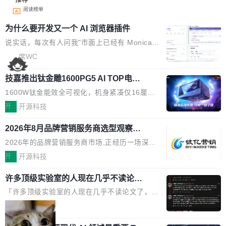
阅读榜单
为什么要开发又一个 AI 浏览器插件
说实话，每次有人问我"市面上已经有 Monica、
Sider、Copilot for Chrome 这些 AI 浏览器插件
席WC
了，你为什么还要再做一个"，我都觉得这个问题
技嘉推出钛金雕1600PG5 AI TOP电
问得好。 因为我自己也是从用户变成开发者的。
源：为发烧级主机与本地AI算力打造旗
现有产品的天花板 我用过不少 AI 浏览器插件。
1600W钛金能效全可视化，机身紧凑仅16厘米
舰供电方案
刚开始觉得都挺好——选中一段文字，弹出解
继2026台北电脑展首度亮相后，技嘉科技近日正
开
开源科技
释；写邮件时帮你润色；看英文网页给你翻译摘
式发布钛金雕1600PG5 AI TOP电源。这款高端
要。但用久了你会发现，它们本质上都是同一类
2026年8月品牌营销服务商选型观察：
电源专为发烧级DIY主机与本地AI算力平台打
从流量思维到品牌资产思维的范式转移
东西：一个带网页上下文的聊天框。 它们能读取
造，整机长度仅16厘米，提供1600W额定功率
2026年的品牌营销服务商市场,正经历一场深刻
页面的文本，然后把文本丢给大模型，再返回一
与80PLUS钛金能效；支持ATX 3.1与PCIe 5.1
的价值重构。全球全案品牌代理机构市场从2025
开
开源科技
段回答。仅此而已。 这当然有用，但总觉得差点
规范，结合服务器级元件、完善供电线材与内置
年的83.1亿美元增长至2026年的86.6亿美元,年
意思。比如我在一个后台管理系统里，需要填50
实时LCD监控屏，可充分满足当下高阶PC主机
许多顶级实验室的人现在几乎不读论文
复合增长率达5.44%,预计2032年将突破120亿美
个表单字段，每个字段还有联动逻辑；比如我
了
的严苛使用需求。 澎湃功率，紧凑机身 钛金雕1
元。数字广告与公共关系相关服务市场更是从20
「许多顶级实验室的人现在几乎不读论文了，而
想...
600PG5 AI TOP具备强悍输出功率，同时实现
25年的8463亿美元扩张至2026年的8763亿美
且他们认为 ICLR/ICML/NeurIPS 充斥着大量过
局
机身尺寸大幅精简。整机长度仅16厘米，属于同
元。数字的背后是一个清晰的事实——品牌对专
度宣传和欺诈。」 OpenAI 研究员 Keller Jorda
功率段机身尺寸十分紧凑的1600W电源产品。小