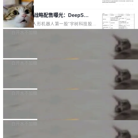
5% RHAE Best@1，超过了 ARC 报告的人类专
覆盖 rust-lang/rust 单一仓库的代码贡献。这不
局
家基线 95.4%。 不是又一个 coding agent 包装
是项目级别的官方立场，目前由五个团队采纳，
宇树科技 IPO 战略配售曝光：DeepSe
器 Prime Agent 的架构和市面上大多数 coding
但它可能是主流开源项目中关于 AI 辅助贡献最
ek 获配 93.3 万股，锁定 36 个月
agent 有本质区别。大多数 agent harness 的设
细致的一份规则。 政策的核心只有一句话：LLM
8月6日晚间，“人形机器人第一股”宇树科技股份
计是基于早期模型的能力—...
可以用来分析、提炼、审阅、建议，但不能用来
有限公司披露IPO发行价格及战略配售结果，杭
白开水不加糖
创作。 具体来说，LLM 生成的代码可以提交，
州深度求索人工智能基础技术研究有限公司（De
但必须满足五个条件：预先安排、非关键、高质
Docker 29.7.2 发布
epSeek）获配93.3399万股，按150.8元/股发行
量、充分测试、充分审查，并且必须披露。LLM
价格计算，认购金额约1.41亿元，股份锁定期为
Docker 29.7.2 现已发布，具体更新内容如下：
不得生成涉及安全性的关键变更，除非作者本身
36个月。 公告显示，本次宇树科技战略配售对
Bug fixes and enhancements 修复多次传递同
白开水不加糖
就是领域专家。即使如此，政策也"强烈不建
象主要包括长期投资机构、与公司业务具有战略
一环境变量时，docker service create和docker
议"这么做。 对于不披露的情况，审核者可以直
合作关系或长期合作愿景的大型企业、科创板保
Apache Fluss 毕业成为顶级项目
service update会发生 panic 的问题。docker/cl
接关闭 PR，无需解释。 政策作者 Jynn Ne...
荐人跟投子公司，以及公司高级管理人员和核心
i#7145 修复了 Docker Engine 29.7.0 中引入的
今年 7 月，Apache Fluss 的毕业提案在 Apach
员工参与设立的专项资产管理计划。其中，Dee
一个回归问题，该问题导致拉取镜像时会拒绝包
e 孵化器项目管理委员会（IPMC）投票中获得
白开水不加糖
pSeek作为与宇树科技具备战略合作关系的企
含绝对 hardlink 目标的镜像（此类镜像由某些镜
全票通过，随后获 Apache 软件基金会董事会批
业，获配股份数量占本次发行数量的2.31%。 除
像构建工具生成）。moby/moby#53305 修复了
马斯克 AI 百科项目 Grokipedia 被曝数
准。今天，Apache 软件基金会正式宣布 Apach
DeepSeek外，腾讯旗下上海启善投资有限公司
月未更新
Docker Engine 29.7.0 中引入的一个回归问
e Fluss 孵化毕业，成为 Apache 顶级项目（TL
埃隆·马斯克推出的AI百科项目 Grokipedia 被曝
获配9...
题，该问题可能导致在旧版 Linux 内核...
P）！这一里程碑不仅标志着 Fluss 迈入新的发
长期停止内容更新，未能实现其作为“AI版维基百
白开水不加糖
展阶段，也将进一步推动流式存储、实时湖仓与
科”替代品的目标。 据 Lawfare 最新调查，自今
AI 数据基础加速融合，为实时数据基础设施的发
Solon I18n：三种解析器，零样板代码
年4月以来，Grokipedia 页面更新功能基本停