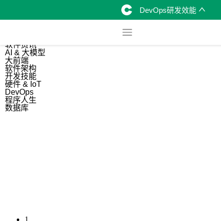
DevOps研发效能
综合
开源资讯
软件资讯
AI & 大模型
大前端
软件架构
开发技能
硬件 & IoT
DevOps
程序人生
数据库
1