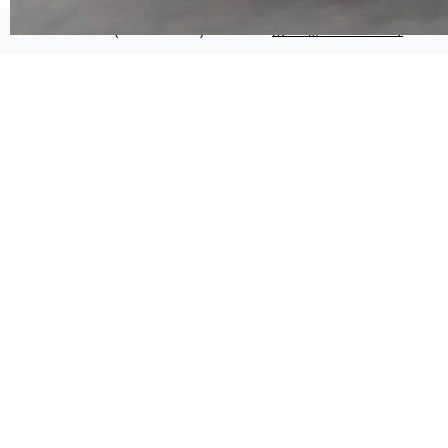
代码检索手段（如关键词匹配、目录遍历）仅能
在语法层面完成文本定位，难以触及代码的语义
©OSCHINA(OSChina.NET)
京ICP备2025119063号
内涵与结构关联，导致开发者使用代码智能体在
理解大规模代码仓时面临显著"代码仓理解"瓶
颈。 代码仓深度理解服务（以下简称" CodeBas
e深度理解服务"）是华为云码道（CodeA...