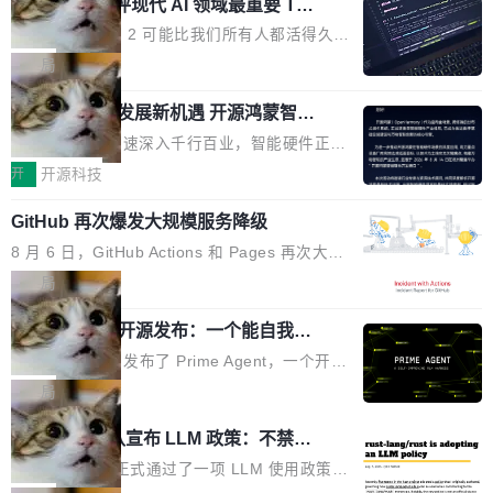
业化营销服务的需求从未如此迫切。 但市场扩容
xAI 前工程师评现代 AI 领域最重要 Top
n 这条推文引发了广泛讨论。他不是在说风凉
巧机身有效提升市面主流标准A...
3 开源项目
的同时,服务商的竞争逻辑正在改变。2026年Top
话，他是说出了一个圈内人尽皆知但很少公开捅
Flash Attention 2 可能比我们所有人都活得久。
Agency年度合辑的观察指出,“产品”这个离消费
破的事实。 Jordan 随后补充了一句软化声明：
这句话不是来自某个技术博客，而是出自 Hieu
局
者最近的载体,在整个品牌营销层面的权重显著变
「我不认为这些会议上大部分论文都在过度宣传
Pham 的一条推文。Hieu Pham 是谁？他是 xAI
高了。全域营销服务商的竞争正在从规模转向深
或造假。问题是，作为读者，如果你筛选出那些
共商智能硬件发展新机遇 开源鸿蒙智能
的早期工程师之一，在 Grok 训练基础设施团队
度,案例厚度、全域覆盖、多线协同...
硬件开发者日杭州站即将举行
看起来最令人兴奋的论文，那它们大部分都是过
工作过。近日他在 X 上发了一条帖子，列出了他
随着万物智联加速深入千行百业，智能硬件正从
度宣传的。」 这才是真正的痛点。不是所有论文
认为现代 AI 领域最重要的三个开源项目。 第一
单点设备迈向智能化、网联化、协同化发展。作
开
开源科技
都有问题，是最吸引眼球的那批论文最有问题。
个名字毫无悬念：Flash Attention 2。 Hieu 的
为面向全场景、跨终端的分布式操作系统，开源
他引用的帖子来自 Mathew Shen，一位 ICLR 2
理由很具体。FA 系列不需要解释，但 FA2 是他
GitHub 再次爆发大规模服务降级
鸿蒙通过统一技术底座和分布式能力，为不同类
026 的读者：「看了篇 ...
认为最重要的一个——复杂度恰到好处，刚好能
型智能设备的开发、连接与互联提供关键支撑，
8 月 6 日，GitHub Actions 和 Pages 再次大规
驱动你去学 CuTe，但还没被那些"邪恶的" Hopp
也为产业链企业探索产品创新与商业增长打开新
模服务降级，Actions 完全不可用超过 5 小时，
局
er++ 优化所淹没，足够容易修改和适配。 更关
的空间。 8月14日，开源鸿蒙智能硬件开发者日
webhook 停发，连自托管 runner 也因调度层故
键的是 FA2 的持久性...
（OHDD：OpenHarmony Hardware Develope
Prime Agent 开源发布：一个能自我改
障无法工作。Pages、Copilot code review、C
进的编程 Agent，ARC-AGI 3 超越人类
r Day）将在杭州启航。活动面向智能硬件产业
opilot coding agent 全部受影响。从检测到完全
Prime Intellect 发布了 Prime Agent，一个开源
专家基线
链企业和开发者，邀请行业专家与资深技术顾
恢复，大约 12 小时。 这是 2026 年 8 月的第六
的编程 Agent Harness，核心设计围绕两个抽
局
问，围绕开源鸿蒙技术能力、设备适配、芯片适
起事故，其中四起与 AI/Copilot 服务相关。 Git
象：Recursive Language Model（RLM）和 C
配、功耗与稳定性调优、兼容性测评及统一互联
Rust 项目团队宣布 LLM 政策：不禁
Hub 员工 kdaigle 在 HN 讨论中贴出了一组数
ontinual Harness。在 ARC-AGI 3 基准测试
等内容展开系统讲解和实战交流，帮助企业进一
止，但你要承认哪些代码不是你写的
据：2025 年全年 10 亿次 commit。现在，每周
上，Prime Agent + Opus 5 的组合达到了 95.
Rust 语言项目正式通过了一项 LLM 使用政策，
步了解开源鸿蒙在智能...
2.75 亿次，全年预计 140 亿次。GitHub...