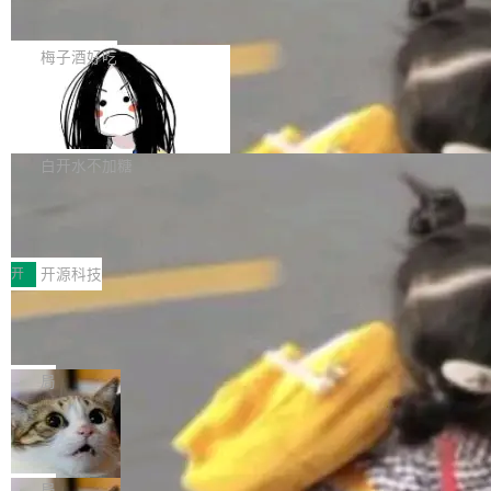
展开启新的篇章。
滞，过去三个月内没有任何条目完成更新，用户
如果你在 Spring Boot 里做过国际化，流程大概
提交的编辑请求也长期处于待处理状态。 Groki
是这样的：配 MessageSource 的 Bean、写 R
梅子酒好吃
pedia 于去年底上线，定位为由人工智能生成内
eloadableResourceBundleMessageSource、
容的百科平台，被马斯克视为传统众包百科网站
Apache Doris 4.1 全面增强 Iceberg：
声明 LocaleResolver、注册 LocaleChangeInt
支持 UPDATE、MERGE INTO 与 Iceb
维基百科的替代方案。Lawfare 调查发现，无论
erceptor…五六步之后才能看到第一行翻译文
Apache Doris 4.1 要补齐的，正是缺失的那一
erg V3
热门页面还是低关注度页面，均未出现近期更
本。 Solon 换了个方式。整个 i18n 模块围绕三
半。在已有查询能力的基础上，Doris 进一步支
白开水不加糖
新，相关问题并非局限于特定领域，而是在不同
个解析器、一个注解、一个工具类展开——没有
持了 UPDATE、DELETE、MERGE INTO 等数
主题和访问量页面中普遍存在。 调查人员最初认
XML、没有拦截器注册、没有样板配置。 资源
Testin XAgent：CIO智能测试落地指南
据修改操作、完整的表结构管理与分区演进，以
为，Grokipedia可能只是限...
文件的约定 把文件放到 resources/i18n/ 下： r
及 rewrite_data_files、expire_snapshots 等日
7月30日，TiD2026质量竞争力大会在北京中关
esources/i18n/messages.properties ...
常维护操作，并完整支持 Iceberg V3 格式。
村国家自主创新示范区会议中心开幕。本届大会
开
开源科技
由中关村智联软件服务业质量创新联盟主办，以
让非法状态不可表示：一篇关于 ADT
“智构可信·质创未来——AI原生时代的质量新范
的帖子在 Reddit 火了
式”为主题，直面AI从实验室走向规模化产业落地
有一种东西，一旦用过就回不去了。Alex Fedos
的核心质量命题。会上，《2026智能研发生产力
eev 管它叫"软件设计的基石"。 他说的东西不新
局
工具选型手册》发布，Testin云测的Testin XAge
鲜——代数数据类型（ADT），尤其是和类型
Cloudflare 开源内部企业 AI 平台 Clou
nt智能测试系统入选AI测试领域代表产品。对CI
（sum type）。但他说清楚了一件事：这不是类
dflare OS
O而言，这提示了一个转变：AI测试正在从效率
型系统的学术体操，是日常编码的思维方式。 文
Cloudflare 发布了一个开源项目 Cloudflare O
工具升级为企业的质量基础设施。 CIO面对的新
章从一个简单的例子切入。一个网站的深色主题
S。如果你只看官方博客，你会觉得这是又一
局