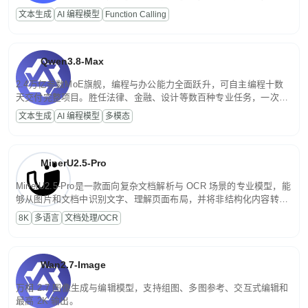
高并发、轻量化任务，适合日常对话、内容创作、基础 RAG、批量
文本生成
AI 编程模型
Function Calling
文案处理等普惠刚需场景。
Qwen3.8-Max
2.4万亿参数MoE旗舰，编程与办公能力全面跃升，可自主编程十数
天交付完整项目。胜任法律、金融、设计等数百种专业任务，一次对
话端到端交付生产级成果。原生视觉理解贯穿规划、执行与验证全流
文本生成
AI 编程模型
多模态
程，支持超长文档与长视频的深度语义解析。长程任务中自主规划与
闭环迭代，持续进化。
MinerU2.5-Pro
MinerU2.5-Pro是一款面向复杂文档解析与 OCR 场景的专业模型，能
够从图片和文档中识别文字、理解页面布局，并将非结构化内容转换
为便于存储、检索和二次处理的结构化结果。
8K
多语言
文档处理/OCR
Wan2.7-Image
万相 2.7 图像生成与编辑模型，支持组图、多图参考、交互式编辑和
最高 2K 输出。