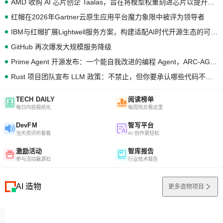
AMD 收购 AI 芯片创企 Taalas，旨在将模型权重刻进芯片以提升推理性能
红帽在2026年Gartner云原生应用平台魔力象限中被评为领导者
IBM与红帽扩展Lightwell服务方案，构建适配AI时代开源生态的可信基础设施
GitHub 再次爆发大规模服务降级
Prime Agent 开源发布：一个能自我改进的编程 Agent，ARC-AGI 3 超越人类专家基线
Rust 项目团队宣布 LLM 政策：不禁止，但你要承认哪些代码不是你写的
TECH DAILY
阅读榜单
每日内容报纸化
每周热文看这里
DevFM
智写平台
当天资讯听着看
AI 创作更轻松
激励活动
智库报告
参与活动赢源石
行业技术报告
AI 造物
更多造物项目