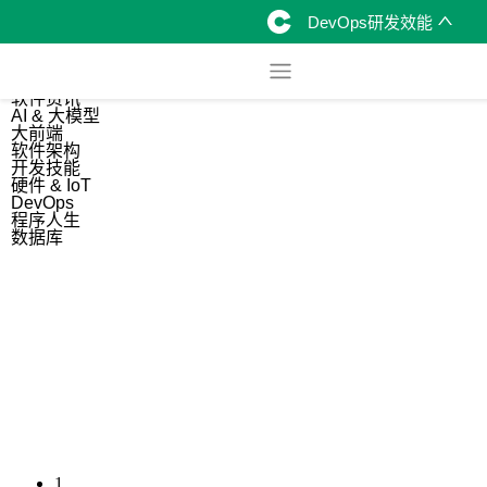
DevOps研发效能
综合
开源资讯
软件资讯
AI & 大模型
大前端
软件架构
开发技能
硬件 & IoT
DevOps
程序人生
数据库
1