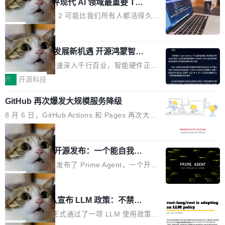
业化营销服务的需求从未如此迫切。 但市场扩容
xAI 前工程师评现代 AI 领域最重要 Top
n 这条推文引发了广泛讨论。他不是在说风凉
巧机身有效提升市面主流标准A...
3 开源项目
的同时,服务商的竞争逻辑正在改变。2026年Top
话，他是说出了一个圈内人尽皆知但很少公开捅
Flash Attention 2 可能比我们所有人都活得久。
Agency年度合辑的观察指出,“产品”这个离消费
破的事实。 Jordan 随后补充了一句软化声明：
这句话不是来自某个技术博客，而是出自 Hieu
局
者最近的载体,在整个品牌营销层面的权重显著变
「我不认为这些会议上大部分论文都在过度宣传
Pham 的一条推文。Hieu Pham 是谁？他是 xAI
高了。全域营销服务商的竞争正在从规模转向深
或造假。问题是，作为读者，如果你筛选出那些
共商智能硬件发展新机遇 开源鸿蒙智能
的早期工程师之一，在 Grok 训练基础设施团队
度,案例厚度、全域覆盖、多线协同...
硬件开发者日杭州站即将举行
看起来最令人兴奋的论文，那它们大部分都是过
工作过。近日他在 X 上发了一条帖子，列出了他
随着万物智联加速深入千行百业，智能硬件正从
度宣传的。」 这才是真正的痛点。不是所有论文
认为现代 AI 领域最重要的三个开源项目。 第一
单点设备迈向智能化、网联化、协同化发展。作
开
开源科技
都有问题，是最吸引眼球的那批论文最有问题。
个名字毫无悬念：Flash Attention 2。 Hieu 的
为面向全场景、跨终端的分布式操作系统，开源
他引用的帖子来自 Mathew Shen，一位 ICLR 2
理由很具体。FA 系列不需要解释，但 FA2 是他
GitHub 再次爆发大规模服务降级
鸿蒙通过统一技术底座和分布式能力，为不同类
026 的读者：「看了篇 ...
认为最重要的一个——复杂度恰到好处，刚好能
型智能设备的开发、连接与互联提供关键支撑，
8 月 6 日，GitHub Actions 和 Pages 再次大规
驱动你去学 CuTe，但还没被那些"邪恶的" Hopp
也为产业链企业探索产品创新与商业增长打开新
模服务降级，Actions 完全不可用超过 5 小时，
局
er++ 优化所淹没，足够容易修改和适配。 更关
的空间。 8月14日，开源鸿蒙智能硬件开发者日
webhook 停发，连自托管 runner 也因调度层故
键的是 FA2 的持久性...
（OHDD：OpenHarmony Hardware Develope
Prime Agent 开源发布：一个能自我改
障无法工作。Pages、Copilot code review、C
进的编程 Agent，ARC-AGI 3 超越人类
r Day）将在杭州启航。活动面向智能硬件产业
opilot coding agent 全部受影响。从检测到完全
Prime Intellect 发布了 Prime Agent，一个开源
专家基线
链企业和开发者，邀请行业专家与资深技术顾
恢复，大约 12 小时。 这是 2026 年 8 月的第六
的编程 Agent Harness，核心设计围绕两个抽
局
问，围绕开源鸿蒙技术能力、设备适配、芯片适
起事故，其中四起与 AI/Copilot 服务相关。 Git
象：Recursive Language Model（RLM）和 C
配、功耗与稳定性调优、兼容性测评及统一互联
Rust 项目团队宣布 LLM 政策：不禁
Hub 员工 kdaigle 在 HN 讨论中贴出了一组数
ontinual Harness。在 ARC-AGI 3 基准测试
等内容展开系统讲解和实战交流，帮助企业进一
止，但你要承认哪些代码不是你写的
据：2025 年全年 10 亿次 commit。现在，每周
上，Prime Agent + Opus 5 的组合达到了 95.
Rust 语言项目正式通过了一项 LLM 使用政策，
步了解开源鸿蒙在智能...
2.75 亿次，全年预计 140 亿次。GitHub...