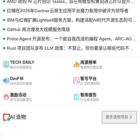
AMD 收购 AI 芯片创企 Taalas，旨在将模型权重刻进芯片以提升推理性能
红帽在2026年Gartner云原生应用平台魔力象限中被评为领导者
IBM与红帽扩展Lightwell服务方案，构建适配AI时代开源生态的可信基础设施
GitHub 再次爆发大规模服务降级
Prime Agent 开源发布：一个能自我改进的编程 Agent，ARC-AGI 3 超越人类专家基线
Rust 项目团队宣布 LLM 政策：不禁止，但你要承认哪些代码不是你写的
TECH DAILY
阅读榜单
每日内容报纸化
每周热文看这里
DevFM
智写平台
当天资讯听着看
AI 创作更轻松
激励活动
智库报告
参与活动赢源石
行业技术报告
AI 造物
更多造物项目