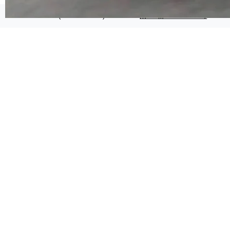
代码检索手段（如关键词匹配、目录遍历）仅能
在语法层面完成文本定位，难以触及代码的语义
©OSCHINA(OSChina.NET)
京ICP备2025119063号
内涵与结构关联，导致开发者使用代码智能体在
理解大规模代码仓时面临显著"代码仓理解"瓶
颈。 代码仓深度理解服务（以下简称" CodeBas
e深度理解服务"）是华为云码道（CodeA...