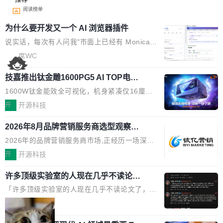
阅读榜单
为什么要开发又一个 AI 浏览器插件
说实话，每次有人问我"市面上已经有 Monica、
Sider、Copilot for Chrome 这些 AI 浏览器插件
席WC
了，你为什么还要再做一个"，我都觉得这个问题
技嘉推出钛金雕1600PG5 AI TOP电
问得好。 因为我自己也是从用户变成开发者的。
源：为发烧级主机与本地AI算力打造旗
现有产品的天花板 我用过不少 AI 浏览器插件。
1600W钛金能效全可视化，机身紧凑仅16厘米
舰供电方案
刚开始觉得都挺好——选中一段文字，弹出解
继2026台北电脑展首度亮相后，技嘉科技近日正
开
开源科技
释；写邮件时帮你润色；看英文网页给你翻译摘
式发布钛金雕1600PG5 AI TOP电源。这款高端
要。但用久了你会发现，它们本质上都是同一类
2026年8月品牌营销服务商选型观察：
电源专为发烧级DIY主机与本地AI算力平台打
从流量思维到品牌资产思维的范式转移
东西：一个带网页上下文的聊天框。 它们能读取
造，整机长度仅16厘米，提供1600W额定功率
2026年的品牌营销服务商市场,正经历一场深刻
页面的文本，然后把文本丢给大模型，再返回一
与80PLUS钛金能效；支持ATX 3.1与PCIe 5.1
的价值重构。全球全案品牌代理机构市场从2025
开
开源科技
段回答。仅此而已。 这当然有用，但总觉得差点
规范，结合服务器级元件、完善供电线材与内置
年的83.1亿美元增长至2026年的86.6亿美元,年
意思。比如我在一个后台管理系统里，需要填50
实时LCD监控屏，可充分满足当下高阶PC主机
许多顶级实验室的人现在几乎不读论文
复合增长率达5.44%,预计2032年将突破120亿美
个表单字段，每个字段还有联动逻辑；比如我
了
的严苛使用需求。 澎湃功率，紧凑机身 钛金雕1
元。数字广告与公共关系相关服务市场更是从20
「许多顶级实验室的人现在几乎不读论文了，而
想...
600PG5 AI TOP具备强悍输出功率，同时实现
25年的8463亿美元扩张至2026年的8763亿美
且他们认为 ICLR/ICML/NeurIPS 充斥着大量过
局
机身尺寸大幅精简。整机长度仅16厘米，属于同
元。数字的背后是一个清晰的事实——品牌对专
度宣传和欺诈。」 OpenAI 研究员 Keller Jorda
功率段机身尺寸十分紧凑的1600W电源产品。小