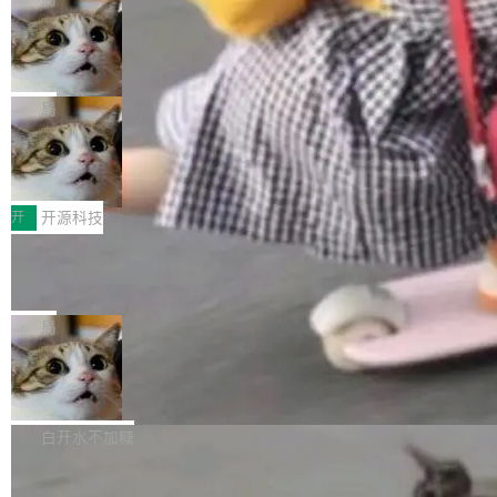
现实 过去两年，CIO们的焦虑清单上多了两项：
设置，如果用布尔值 + 可空字段来表示——bool
个"AI 知识库 + 聊天机器人"——每个大厂都在
一是如何让大模型和智能体应用安全地从PoC走
ean 表示是否可切换，nullable 的默认模式、浅
Deno 团队开源 Celld，可自托管的分
做，没什么新鲜的。 但 Kenton Varda 在 Twitte
向生产，二是如何让测试团队跟得上AI应用...
布式 Durable Objects
色方案、深色方案——会产生大量无意义的组
r 上把事情说清楚了： 今天我们发布了 Cloudfla
Ryan Dahl 领导的 Deno 团队推出了最新开源项
合。方案缺了、配置冲突了、全 null 了。要知道
re OS，一个带连接器的聊天机器人，跟其他所
目 Celld，一个能在自己机器上运行 Cloudflare
局
哪些组合有效，作者说，你得靠"文档、校验、或
有科技公司做的一样。只不过，实际上它不一
Workers 和 Durable Objects 的守护进程。 设
者部落知识"。 换个写法。Rust 的 enum，两个
样。这是 Sandstorm.io 的重制版，我十年前的
鲁大师7月新机性能/流畅/AI榜：vivo夺
计思路很直接：每个对象是一个独立的 SQLite
变体：Switchable...
性能、流畅双第一，三星Galaxy Z系列
那个创业公司。不同的是，这次它构建在 Cloudf
数据库，按名称寻址，复制到你自己的 S3 兼容
2026年7月的手机市场，由于存储等硬件成本暴
新折叠缺席
lare Workers 上——我花了九年时间搭建的平台
存储库里。节点之间只通过这个存储库协调——
增，手机厂商的日子也不好过啊，新机速度明显
开
开源科技
——并且深度集成了 AI。这基本上是我十年秘密
没有控制平面，没有共识协议。每个对象自带一
放缓，因此硝烟味淡了许多。新机参数规格除开
计划的顶峰。 十年前，Ken...
个小型数据库，应用天然按分片构建，单个数据
Zed 推出 DeltaDB，一个记录 commit
高价的三星折叠（三星Galaxy Z Fold8 Ultra / Z
之间所有操作的版本控制系统
库的竞争和爆炸半径问题在设计层面就被消除
Fold8 / Z Flip8）外，其余要么是中低端机器，
Zed 编辑器团队发布了新项目——DeltaDB，一
了。 闲置的 cell 会休眠到几乎不占资源。当 cel
例如iQOO Z11i、REDMI Note 17、REDMI No
个在 git commit 之间记录每一次编辑操作的版
局
l 迁移或唤醒时，新宿主从 S3 恢复 SQLite 数据
te 17 Pro、OPPO K15，要么是vivo X300 E这
本控制系统。目前处于 Early Access 阶段。 De
库继续执行。存储库是持久化的唯一真相...
样的次旗舰。 Galaxy Z Fold8 Ultra / Z Fold8 /
SpaceXAI 单季资本开支达 183 亿美元
ltaDB 的核心思路直接写在 landing page 最显
Z Flip8三款折叠屏新机均在7月22日发布，且全
眼的位置：「Software is made between com
根据风险投资人Tomer Tunguz 博客（VC 分
部搭载骁龙8 Elite Gen5 for Galaxy，它们本该
mits」——软件是在 commit 之间写出来的。git
析）披露的最新分析与第二季度业绩报告，Spac
白开水不加糖
是7月性...
只记录了你提交的最终状态，但真正的工作过程
eXAI在上个季度的总资本支出飙升至183.7亿美
——打字、删改、试错、agent 对话——都在 co
Meta 发布终端编程 Agent“Muse Cod
元。其中，绝大部分资金被直接用于 AI 领域，