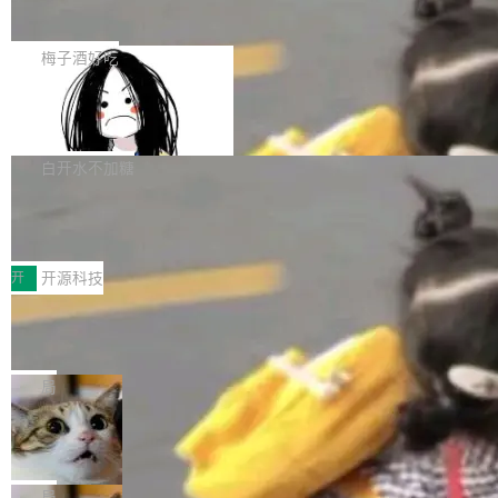
展开启新的篇章。
滞，过去三个月内没有任何条目完成更新，用户
如果你在 Spring Boot 里做过国际化，流程大概
提交的编辑请求也长期处于待处理状态。 Groki
是这样的：配 MessageSource 的 Bean、写 R
梅子酒好吃
pedia 于去年底上线，定位为由人工智能生成内
eloadableResourceBundleMessageSource、
容的百科平台，被马斯克视为传统众包百科网站
Apache Doris 4.1 全面增强 Iceberg：
声明 LocaleResolver、注册 LocaleChangeInt
支持 UPDATE、MERGE INTO 与 Iceb
维基百科的替代方案。Lawfare 调查发现，无论
erceptor…五六步之后才能看到第一行翻译文
Apache Doris 4.1 要补齐的，正是缺失的那一
erg V3
热门页面还是低关注度页面，均未出现近期更
本。 Solon 换了个方式。整个 i18n 模块围绕三
半。在已有查询能力的基础上，Doris 进一步支
白开水不加糖
新，相关问题并非局限于特定领域，而是在不同
个解析器、一个注解、一个工具类展开——没有
持了 UPDATE、DELETE、MERGE INTO 等数
主题和访问量页面中普遍存在。 调查人员最初认
XML、没有拦截器注册、没有样板配置。 资源
Testin XAgent：CIO智能测试落地指南
据修改操作、完整的表结构管理与分区演进，以
为，Grokipedia可能只是限...
文件的约定 把文件放到 resources/i18n/ 下： r
及 rewrite_data_files、expire_snapshots 等日
7月30日，TiD2026质量竞争力大会在北京中关
esources/i18n/messages.properties ...
常维护操作，并完整支持 Iceberg V3 格式。
村国家自主创新示范区会议中心开幕。本届大会
开
开源科技
由中关村智联软件服务业质量创新联盟主办，以
让非法状态不可表示：一篇关于 ADT
“智构可信·质创未来——AI原生时代的质量新范
的帖子在 Reddit 火了
式”为主题，直面AI从实验室走向规模化产业落地
有一种东西，一旦用过就回不去了。Alex Fedos
的核心质量命题。会上，《2026智能研发生产力
eev 管它叫"软件设计的基石"。 他说的东西不新
局
工具选型手册》发布，Testin云测的Testin XAge
鲜——代数数据类型（ADT），尤其是和类型
Cloudflare 开源内部企业 AI 平台 Clou
nt智能测试系统入选AI测试领域代表产品。对CI
（sum type）。但他说清楚了一件事：这不是类
dflare OS
O而言，这提示了一个转变：AI测试正在从效率
型系统的学术体操，是日常编码的思维方式。 文
Cloudflare 发布了一个开源项目 Cloudflare O
工具升级为企业的质量基础设施。 CIO面对的新
章从一个简单的例子切入。一个网站的深色主题
S。如果你只看官方博客，你会觉得这是又一
局