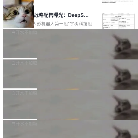
5% RHAE Best@1，超过了 ARC 报告的人类专
覆盖 rust-lang/rust 单一仓库的代码贡献。这不
局
家基线 95.4%。 不是又一个 coding agent 包装
是项目级别的官方立场，目前由五个团队采纳，
宇树科技 IPO 战略配售曝光：DeepSe
器 Prime Agent 的架构和市面上大多数 coding
但它可能是主流开源项目中关于 AI 辅助贡献最
ek 获配 93.3 万股，锁定 36 个月
agent 有本质区别。大多数 agent harness 的设
细致的一份规则。 政策的核心只有一句话：LLM
8月6日晚间，“人形机器人第一股”宇树科技股份
计是基于早期模型的能力—...
可以用来分析、提炼、审阅、建议，但不能用来
有限公司披露IPO发行价格及战略配售结果，杭
白开水不加糖
创作。 具体来说，LLM 生成的代码可以提交，
州深度求索人工智能基础技术研究有限公司（De
但必须满足五个条件：预先安排、非关键、高质
Docker 29.7.2 发布
epSeek）获配93.3399万股，按150.8元/股发行
量、充分测试、充分审查，并且必须披露。LLM
价格计算，认购金额约1.41亿元，股份锁定期为
Docker 29.7.2 现已发布，具体更新内容如下：
不得生成涉及安全性的关键变更，除非作者本身
36个月。 公告显示，本次宇树科技战略配售对
Bug fixes and enhancements 修复多次传递同
白开水不加糖
就是领域专家。即使如此，政策也"强烈不建
象主要包括长期投资机构、与公司业务具有战略
一环境变量时，docker service create和docker
议"这么做。 对于不披露的情况，审核者可以直
合作关系或长期合作愿景的大型企业、科创板保
Apache Fluss 毕业成为顶级项目
service update会发生 panic 的问题。docker/cl
接关闭 PR，无需解释。 政策作者 Jynn Ne...
荐人跟投子公司，以及公司高级管理人员和核心
i#7145 修复了 Docker Engine 29.7.0 中引入的
今年 7 月，Apache Fluss 的毕业提案在 Apach
员工参与设立的专项资产管理计划。其中，Dee
一个回归问题，该问题导致拉取镜像时会拒绝包
e 孵化器项目管理委员会（IPMC）投票中获得
白开水不加糖
pSeek作为与宇树科技具备战略合作关系的企
含绝对 hardlink 目标的镜像（此类镜像由某些镜
全票通过，随后获 Apache 软件基金会董事会批
业，获配股份数量占本次发行数量的2.31%。 除
像构建工具生成）。moby/moby#53305 修复了
马斯克 AI 百科项目 Grokipedia 被曝数
准。今天，Apache 软件基金会正式宣布 Apach
DeepSeek外，腾讯旗下上海启善投资有限公司
月未更新
Docker Engine 29.7.0 中引入的一个回归问
e Fluss 孵化毕业，成为 Apache 顶级项目（TL
埃隆·马斯克推出的AI百科项目 Grokipedia 被曝
获配9...
题，该问题可能导致在旧版 Linux 内核...
P）！这一里程碑不仅标志着 Fluss 迈入新的发
长期停止内容更新，未能实现其作为“AI版维基百
白开水不加糖
展阶段，也将进一步推动流式存储、实时湖仓与
科”替代品的目标。 据 Lawfare 最新调查，自今
AI 数据基础加速融合，为实时数据基础设施的发
Solon I18n：三种解析器，零样板代码
年4月以来，Grokipedia 页面更新功能基本停