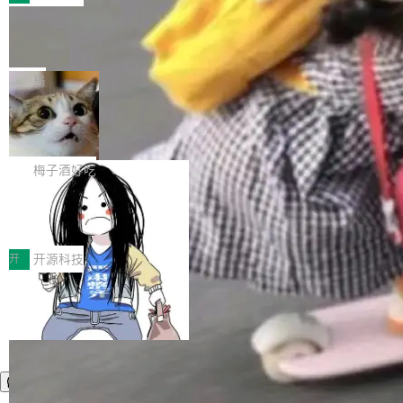
件。 腾讯网平团队在UCL-MPComm中实现了一
型或企业内部部署模型提升研发效率。但随着 AI
各领域的应用成果，覆盖技术底座、行业赋能、
个独立于业务线程的全局通信引擎（Engine），
Coding 从个人辅助工具逐步走向团队级、组织
Jeff Dean 离开 Google：一个时代的结
产品应用、支撑保障、专题等五大方向。深信服
并实...
束，一个实验室的开始
级应用，企业在规模化落地过程中，对安全性、
AI算力网关（AI创新平台）成功入选！ 随着各行
Google 员工编号 20。MapReduce 作者之一。
可控性和代码质量提出了更高要求。 首先是数据
各业的Agent走向规模化建设，算力构成形态逐
Bigtable 作者之一。TensorFlow 的作者之一。
局
安全与合规要求。对于大多数普通研发场景，公
渐丰富，用户关注的重点也在发生变化：不只是
Gemini 的架构师。Google 首席科学家。 Jeff D
有云模型能够满足快速试用和效率提升的需求。
让AI用起来，还要进一步看清混合算力时代下，
🔥 SolonCode v2026.8.4 发布：界面
ean 在 Google 工作了 27 年后，宣布离职。 他
但对于金融、能源、医疗等对数据安全要求较...
字体可调、22 种语言、记忆搜索增强
Token花在哪里、算力是否被充分利用，以及持
不是一个人走。一同离开的还有 Sanjay Ghema
打开终端就能上岗的全中文编码智能体，这一轮
续增长的AI成本该如何优化。 深信服AI算力网关
wat（Google 员工编号 23，Jeff Dean 二十多
把「看得清、用母语、记得住」三件事一次补
梅子酒好吃
正是围绕这些实际问题，从Token治理和成本治
年的编程搭档，MapReduce 和 Bigtable 的共同
齐。 SolonCode 是什么 SolonCode 是杭州无
理两个方面，让用户的每一份算力都看得清、管
作者）、Quoc Le（Google 大脑核心成员，Se
让“代码语义理解”深度释放AI Coding
耳科技研发的企业级终端编码智能体——一位全
得住、用得稳、省得下、更安全！ 一、从现在开
价值潜能：华为云码道（CodeArts）
q2Seq 和 DocAI 的共同发明人）以及 Oriol Vin
中文驱动的数字员工，自主理解需求、规划步
一、代码仓深度理解技术的作用与价值 在软件工
始，Token使用一目...
代码仓技术解析
yals（Gemini 联合负责人，AlphaSta...
骤、编写代码。不挑模型、不挑平台，curl 一行
程实践中，代码仓是企业核心知识资产的主要载
开
开源科技
装完即用。 开源地址：Gitee · GitCode · GitHu
体。企业级代码仓库通常包含数十万乃至数百万
b 安装 支持 Java 8+（8~26）、macOS / Linu
个文件，其规模远超单次模型调用可承载的上下
x / Windows / Harmony PC。 # macOS / Linu
文窗口。随着项目规模的持续扩张与代码历史的
x / Harmony PC curl -fsSL https://solon.noea
不断累积，代码仓中的模块关系、接口契约、业
r.org/solon...
务逻辑等关键信息往往分散于数十乃至数百个文
件之中，形成高度复杂的知识关联网络。传统的