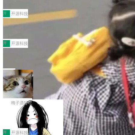
典型案例
计算节点间多种内存类型的高性能通信。 UCL-
近日，工信部科技司公示《2025人工智能应用典
MPComm将作为一种传输引擎接入Mooncake T
型案例入选名单》，深信服“面向企业研发场景的
开
开源科技
ENT，实现零拷贝传输性能提升30%、非零拷贝
开源 AI 编程平台 CoStrict 应用”凭借卓越的技术
传输性能最高提升5倍。UCL-MPComm底层基
深信服AI算力网关入选工信部人工智能
创新与落地成效成功入选。 全链路私有化部署，
应用典型案例！
于自研UCL-Engine通信引擎，后续腾讯网平将
助力企业AI研发安全落地 当前，越来越多企业已
前不久，工业和信息化部正式发布《2025年人工
持续开源更多基于UCL-Engine的高性能通信组
经开始引入 AI Coding 工具，通过调用公有云模
智能应用典型案例名单》，集中展示人工智能在
开
开源科技
件。 腾讯网平团队在UCL-MPComm中实现了一
型或企业内部部署模型提升研发效率。但随着 AI
各领域的应用成果，覆盖技术底座、行业赋能、
个独立于业务线程的全局通信引擎（Engine），
Jeff Dean 离开 Google：一个时代的结
Coding 从个人辅助工具逐步走向团队级、组织
产品应用、支撑保障、专题等五大方向。深信服
并实...
束，一个实验室的开始
级应用，企业在规模化落地过程中，对安全性、
AI算力网关（AI创新平台）成功入选！ 随着各行
Google 员工编号 20。MapReduce 作者之一。
可控性和代码质量提出了更高要求。 首先是数据
各业的Agent走向规模化建设，算力构成形态逐
Bigtable 作者之一。TensorFlow 的作者之一。
局
安全与合规要求。对于大多数普通研发场景，公
渐丰富，用户关注的重点也在发生变化：不只是
Gemini 的架构师。Google 首席科学家。 Jeff D
有云模型能够满足快速试用和效率提升的需求。
🔥 SolonCode v2026.8.4 发布：界面
让AI用起来，还要进一步看清混合算力时代下，
ean 在 Google 工作了 27 年后，宣布离职。 他
但对于金融、能源、医疗等对数据安全要求较...
字体可调、22 种语言、记忆搜索增强
Token花在哪里、算力是否被充分利用，以及持
不是一个人走。一同离开的还有 Sanjay Ghema
打开终端就能上岗的全中文编码智能体，这一轮
续增长的AI成本该如何优化。 深信服AI算力网关
wat（Google 员工编号 23，Jeff Dean 二十多
把「看得清、用母语、记得住」三件事一次补
梅子酒好吃
正是围绕这些实际问题，从Token治理和成本治
年的编程搭档，MapReduce 和 Bigtable 的共同
齐。 SolonCode 是什么 SolonCode 是杭州无
理两个方面，让用户的每一份算力都看得清、管
作者）、Quoc Le（Google 大脑核心成员，Se
让“代码语义理解”深度释放AI Coding
耳科技研发的企业级终端编码智能体——一位全
得住、用得稳、省得下、更安全！ 一、从现在开
价值潜能：华为云码道（CodeArts）
q2Seq 和 DocAI 的共同发明人）以及 Oriol Vin
中文驱动的数字员工，自主理解需求、规划步
一、代码仓深度理解技术的作用与价值 在软件工
始，Token使用一目...
代码仓技术解析
yals（Gemini 联合负责人，AlphaSta...
骤、编写代码。不挑模型、不挑平台，curl 一行
程实践中，代码仓是企业核心知识资产的主要载
开
开源科技