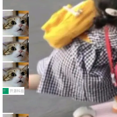
的帖子在 Reddit 火了
式”为主题，直面AI从实验室走向规模化产业落地
有一种东西，一旦用过就回不去了。Alex Fedos
的核心质量命题。会上，《2026智能研发生产力
eev 管它叫"软件设计的基石"。 他说的东西不新
局
工具选型手册》发布，Testin云测的Testin XAge
鲜——代数数据类型（ADT），尤其是和类型
nt智能测试系统入选AI测试领域代表产品。对CI
Cloudflare 开源内部企业 AI 平台 Clou
（sum type）。但他说清楚了一件事：这不是类
dflare OS
O而言，这提示了一个转变：AI测试正在从效率
型系统的学术体操，是日常编码的思维方式。 文
Cloudflare 发布了一个开源项目 Cloudflare O
工具升级为企业的质量基础设施。 CIO面对的新
章从一个简单的例子切入。一个网站的深色主题
S。如果你只看官方博客，你会觉得这是又一
局
现实 过去两年，CIO们的焦虑清单上多了两项：
设置，如果用布尔值 + 可空字段来表示——bool
个"AI 知识库 + 聊天机器人"——每个大厂都在
一是如何让大模型和智能体应用安全地从PoC走
ean 表示是否可切换，nullable 的默认模式、浅
Deno 团队开源 Celld，可自托管的分
做，没什么新鲜的。 但 Kenton Varda 在 Twitte
向生产，二是如何让测试团队跟得上AI应用...
布式 Durable Objects
色方案、深色方案——会产生大量无意义的组
r 上把事情说清楚了： 今天我们发布了 Cloudfla
Ryan Dahl 领导的 Deno 团队推出了最新开源项
合。方案缺了、配置冲突了、全 null 了。要知道
re OS，一个带连接器的聊天机器人，跟其他所
目 Celld，一个能在自己机器上运行 Cloudflare
局
哪些组合有效，作者说，你得靠"文档、校验、或
有科技公司做的一样。只不过，实际上它不一
Workers 和 Durable Objects 的守护进程。 设
者部落知识"。 换个写法。Rust 的 enum，两个
鲁大师7月新机性能/流畅/AI榜：vivo夺
样。这是 Sandstorm.io 的重制版，我十年前的
计思路很直接：每个对象是一个独立的 SQLite
变体：Switchable...
性能、流畅双第一，三星Galaxy Z系列
那个创业公司。不同的是，这次它构建在 Cloudf
数据库，按名称寻址，复制到你自己的 S3 兼容
2026年7月的手机市场，由于存储等硬件成本暴
新折叠缺席
lare Workers 上——我花了九年时间搭建的平台
存储库里。节点之间只通过这个存储库协调——
增，手机厂商的日子也不好过啊，新机速度明显
开
开源科技
——并且深度集成了 AI。这基本上是我十年秘密
没有控制平面，没有共识协议。每个对象自带一
放缓，因此硝烟味淡了许多。新机参数规格除开
计划的顶峰。 十年前，Ken...
Zed 推出 DeltaDB，一个记录 commit
个小型数据库，应用天然按分片构建，单个数据
高价的三星折叠（三星Galaxy Z Fold8 Ultra / Z
之间所有操作的版本控制系统
库的竞争和爆炸半径问题在设计层面就被消除
Fold8 / Z Flip8）外，其余要么是中低端机器，
Zed 编辑器团队发布了新项目——DeltaDB，一
了。 闲置的 cell 会休眠到几乎不占资源。当 cel
例如iQOO Z11i、REDMI Note 17、REDMI No
个在 git commit 之间记录每一次编辑操作的版
局