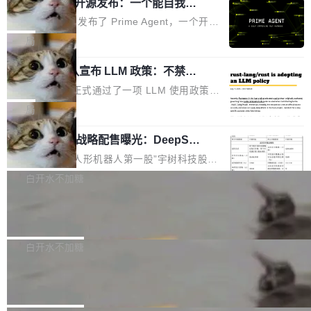
（OHDD：OpenHarmony Hardware Develope
Prime Agent 开源发布：一个能自我改
障无法工作。Pages、Copilot code review、C
进的编程 Agent，ARC-AGI 3 超越人类
r Day）将在杭州启航。活动面向智能硬件产业
opilot coding agent 全部受影响。从检测到完全
Prime Intellect 发布了 Prime Agent，一个开源
专家基线
链企业和开发者，邀请行业专家与资深技术顾
恢复，大约 12 小时。 这是 2026 年 8 月的第六
的编程 Agent Harness，核心设计围绕两个抽
局
问，围绕开源鸿蒙技术能力、设备适配、芯片适
起事故，其中四起与 AI/Copilot 服务相关。 Git
象：Recursive Language Model（RLM）和 C
配、功耗与稳定性调优、兼容性测评及统一互联
Hub 员工 kdaigle 在 HN 讨论中贴出了一组数
Rust 项目团队宣布 LLM 政策：不禁
ontinual Harness。在 ARC-AGI 3 基准测试
等内容展开系统讲解和实战交流，帮助企业进一
止，但你要承认哪些代码不是你写的
据：2025 年全年 10 亿次 commit。现在，每周
上，Prime Agent + Opus 5 的组合达到了 95.
Rust 语言项目正式通过了一项 LLM 使用政策，
步了解开源鸿蒙在智能...
2.75 亿次，全年预计 140 亿次。GitHub...
5% RHAE Best@1，超过了 ARC 报告的人类专
覆盖 rust-lang/rust 单一仓库的代码贡献。这不
局
家基线 95.4%。 不是又一个 coding agent 包装
是项目级别的官方立场，目前由五个团队采纳，
器 Prime Agent 的架构和市面上大多数 coding
宇树科技 IPO 战略配售曝光：DeepSe
但它可能是主流开源项目中关于 AI 辅助贡献最
ek 获配 93.3 万股，锁定 36 个月
agent 有本质区别。大多数 agent harness 的设
细致的一份规则。 政策的核心只有一句话：LLM
8月6日晚间，“人形机器人第一股”宇树科技股份
计是基于早期模型的能力—...
可以用来分析、提炼、审阅、建议，但不能用来
有限公司披露IPO发行价格及战略配售结果，杭
白开水不加糖
创作。 具体来说，LLM 生成的代码可以提交，
州深度求索人工智能基础技术研究有限公司（De
但必须满足五个条件：预先安排、非关键、高质
Docker 29.7.2 发布
epSeek）获配93.3399万股，按150.8元/股发行
量、充分测试、充分审查，并且必须披露。LLM
价格计算，认购金额约1.41亿元，股份锁定期为
Docker 29.7.2 现已发布，具体更新内容如下：
不得生成涉及安全性的关键变更，除非作者本身
36个月。 公告显示，本次宇树科技战略配售对
Bug fixes and enhancements 修复多次传递同
白开水不加糖
就是领域专家。即使如此，政策也"强烈不建
象主要包括长期投资机构、与公司业务具有战略
一环境变量时，docker service create和docker
议"这么做。 对于不披露的情况，审核者可以直
Apache Fluss 毕业成为顶级项目
合作关系或长期合作愿景的大型企业、科创板保
service update会发生 panic 的问题。docker/cl
接关闭 PR，无需解释。 政策作者 Jynn Ne...
荐人跟投子公司，以及公司高级管理人员和核心
i#7145 修复了 Docker Engine 29.7.0 中引入的
今年 7 月，Apache Fluss 的毕业提案在 Apach
员工参与设立的专项资产管理计划。其中，Dee