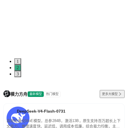
1
2
3
模力方舟
最新模型
热门模型
更多大模型
DeepSeek-V4-Flash-0731
高效轻量化MoE模型，总参284B，激活13B，原生支持百万超长上下
文能力。推理速度快、延迟低、调用成本低廉，综合能力均衡，主打