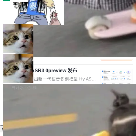
装完即用。 开源地址：Gitee · GitCode · GitHu
体。企业级代码仓库通常包含数十万乃至数百万
b 安装 支持 Java 8+（8~26）、macOS / Linu
一条“删库”命令跑 17 小时，算法工程
个文件，其规模远超单次模型调用可承载的上下
师删光 89TB 数据只为干私活
x / Windows / Harmony PC。 # macOS / Linu
文窗口。随着项目规模的持续扩张与代码历史的
最高人民检察院8月4日公布了一起案件：北京一
x / Harmony PC curl -fsSL https://solon.noea
不断累积，代码仓中的模块关系、接口契约、业
名90后算法工程师王某，为了给自己接的私活腾
局
r.org/solon...
务逻辑等关键信息往往分散于数十乃至数百个文
服务器空间，删光了公司AI游戏部门的全部核心
件之中，形成高度复杂的知识关联网络。传统的
Cloudflare 分享推理优化实践：KV ca
数据。 王某2024年1月入职东城区某科技公司AI
che 量化 + 权重压缩，吞吐量提升 4
代码检索手段（如关键词匹配、目录遍历）仅能
短剧部门，有互联网大厂背景。在公司内部架构
Kimi 和 GLM 是当前最强的大模型系列之一，但
1%，成本降 30%
在语法层面完成文本定位，难以触及代码的语义
调整期间，部门三次通知全员将数据从A集群迁
它们有一个共同的问题：太吃显存了。月之暗面
局
内涵与结构关联，导致开发者使用代码智能体在
移到B集群，王某都回复了"收到"。 他没有迁移
的 Kimi K 系列和智谱的 GLM 都是长上下文、M
理解大规模代码仓时面临显著"代码仓理解"瓶
数据。2024年9月3日下午4点，他使用此前登录
腾讯混元 Hy ASR3.0preview 发布
oE 架构的大模型，好用到让人上瘾，但 GPU 显
颈。 代码仓深度理解服务（以下简称" CodeBas
的账号密码进入A集群，输入了一条被程序员圈
存永远不够用。 Cloudflare 的 Workers AI 团队
腾讯混元正式推出新一代语音识别模型 Hy ASR
e深度理解服务"）是华为云码道（CodeA...
称为"删库跑路"的命令——最高管理员权限、无
一直在跑这些模型的推理。他们在官方博客上发
3.0preview。基于最新一代大语言模型 Hy3 的
白开水不加糖
需确认、强制递归删除。17个小时后，运维人员
了一篇技术文章，详细拆解了三种让大模型在 G
语言理解能力，以及融合了高精度语音识别与深
发现异常并中止进程时，89TB数据已经没了。
PU 上跑得更省、更快的技术手段——KV cache
度语义理解能力，实现了语音识别能力的全面升
删掉的是AI游戏部门的全部开发文件，包括公司
量化、模型权重压缩、以及共享 KV cache 的完
级。 根据介绍，Hy ASR3.0preview 目标在于：
自研的多个文生3D和...
整性保护。效果是：吞吐量提升 41%，每 token
让语音识别不再只是听清，而是真正听懂。通过
成本降低 30%，精度不变。 FP8 省的不仅是显
先理解你的语境和意图，再把准确的文字直接给
存 KV cache 是推理时最吃显...
到你。从“逐字转写、单点优化”演进为“理解语