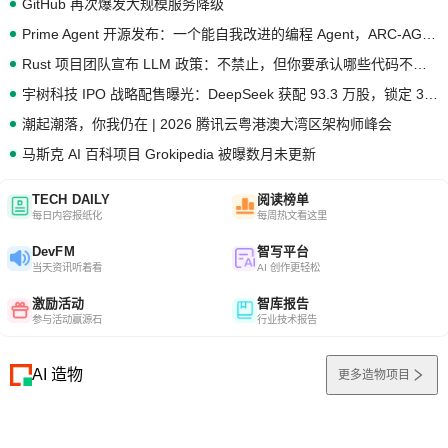
GitHub 再次爆发大规模服务降级
Prime Agent 开源发布：一个能自我改进的编程 Agent，ARC-AGI 3 超越人类专家基线
Rust 项目团队宣布 LLM 政策：不禁止，但你要承认哪些代码不是你写的
宇树科技 IPO 战略配售曝光：DeepSeek 获配 93.3 万股，锁定 36 个月
潮起潮落，你我仍在 | 2026 腾讯云粤港澳大湾区架构师峰会
马斯克 AI 百科项目 Grokipedia 被曝数月未更新
TECH DAILY
阅读榜单
每日内容报纸化
每周热文看这里
DevFM
智写平台
当天资讯听着看
AI 创作更轻松
激励活动
智库报告
参与活动赢源石
行业技术报告
AI 造物
更多造物项目