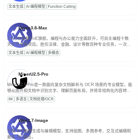
高并发、轻量化任务，适合日常对话、内容创作、基础 RAG、批量
文本生成
AI 编程模型
Function Calling
文案处理等普惠刚需场景。
Qwen3.8-Max
2.4万亿参数MoE旗舰，编程与办公能力全面跃升，可自主编程十数
天交付完整项目。胜任法律、金融、设计等数百种专业任务，一次对
话端到端交付生产级成果。原生视觉理解贯穿规划、执行与验证全流
文本生成
AI 编程模型
多模态
程，支持超长文档与长视频的深度语义解析。长程任务中自主规划与
闭环迭代，持续进化。
MinerU2.5-Pro
MinerU2.5-Pro是一款面向复杂文档解析与 OCR 场景的专业模型，能
够从图片和文档中识别文字、理解页面布局，并将非结构化内容转换
为便于存储、检索和二次处理的结构化结果。
8K
多语言
文档处理/OCR
Wan2.7-Image
万相 2.7 图像生成与编辑模型，支持组图、多图参考、交互式编辑和
最高 2K 输出。