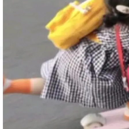
境、兼容场景、一键直出”。 Hy ASR 3.0 previe
w 不要求标准普通话，方言识别覆盖粤语、吴语
等 10 大方言片区和 20 余个二级小片区。在开
源评测集中，Hy ASR 3.0 preview 在多语种的
WER（...
©OSCHINA(OSChina.NET)
京ICP备2025119063号