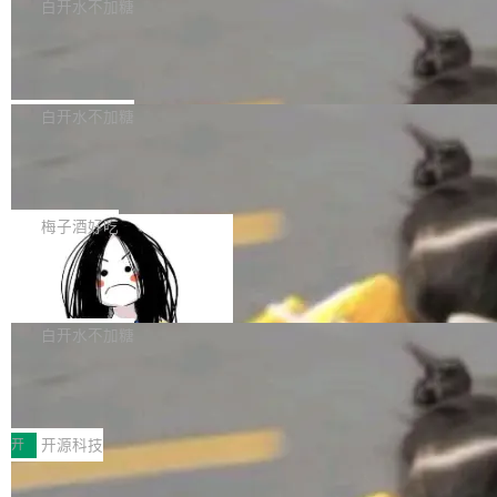
一个回归问题，该问题导致拉取镜像时会拒绝包
e 孵化器项目管理委员会（IPMC）投票中获得
白开水不加糖
pSeek作为与宇树科技具备战略合作关系的企
含绝对 hardlink 目标的镜像（此类镜像由某些镜
全票通过，随后获 Apache 软件基金会董事会批
业，获配股份数量占本次发行数量的2.31%。 除
马斯克 AI 百科项目 Grokipedia 被曝数
像构建工具生成）。moby/moby#53305 修复了
准。今天，Apache 软件基金会正式宣布 Apach
DeepSeek外，腾讯旗下上海启善投资有限公司
月未更新
Docker Engine 29.7.0 中引入的一个回归问
e Fluss 孵化毕业，成为 Apache 顶级项目（TL
埃隆·马斯克推出的AI百科项目 Grokipedia 被曝
获配9...
题，该问题可能导致在旧版 Linux 内核...
P）！这一里程碑不仅标志着 Fluss 迈入新的发
长期停止内容更新，未能实现其作为“AI版维基百
白开水不加糖
展阶段，也将进一步推动流式存储、实时湖仓与
科”替代品的目标。 据 Lawfare 最新调查，自今
AI 数据基础加速融合，为实时数据基础设施的发
Solon I18n：三种解析器，零样板代码
年4月以来，Grokipedia 页面更新功能基本停
展开启新的篇章。
滞，过去三个月内没有任何条目完成更新，用户
如果你在 Spring Boot 里做过国际化，流程大概
提交的编辑请求也长期处于待处理状态。 Groki
是这样的：配 MessageSource 的 Bean、写 R
梅子酒好吃
pedia 于去年底上线，定位为由人工智能生成内
eloadableResourceBundleMessageSource、
容的百科平台，被马斯克视为传统众包百科网站
Apache Doris 4.1 全面增强 Iceberg：
声明 LocaleResolver、注册 LocaleChangeInt
支持 UPDATE、MERGE INTO 与 Iceb
维基百科的替代方案。Lawfare 调查发现，无论
erceptor…五六步之后才能看到第一行翻译文
Apache Doris 4.1 要补齐的，正是缺失的那一
erg V3
热门页面还是低关注度页面，均未出现近期更
本。 Solon 换了个方式。整个 i18n 模块围绕三
半。在已有查询能力的基础上，Doris 进一步支
白开水不加糖
新，相关问题并非局限于特定领域，而是在不同
个解析器、一个注解、一个工具类展开——没有
持了 UPDATE、DELETE、MERGE INTO 等数
主题和访问量页面中普遍存在。 调查人员最初认
XML、没有拦截器注册、没有样板配置。 资源
Testin XAgent：CIO智能测试落地指南
据修改操作、完整的表结构管理与分区演进，以
为，Grokipedia可能只是限...
文件的约定 把文件放到 resources/i18n/ 下： r
及 rewrite_data_files、expire_snapshots 等日
7月30日，TiD2026质量竞争力大会在北京中关
esources/i18n/messages.properties ...
常维护操作，并完整支持 Iceberg V3 格式。
村国家自主创新示范区会议中心开幕。本届大会
开
开源科技
由中关村智联软件服务业质量创新联盟主办，以
让非法状态不可表示：一篇关于 ADT
“智构可信·质创未来——AI原生时代的质量新范