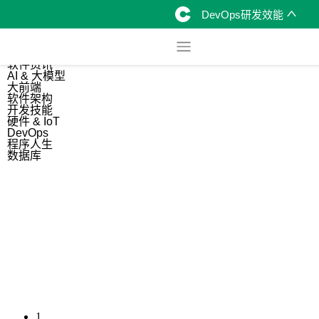
DevOps研发效能
综合
开源资讯
软件资讯
AI & 大模型
大前端
软件架构
开发技能
硬件 & IoT
DevOps
程序人生
数据库
1