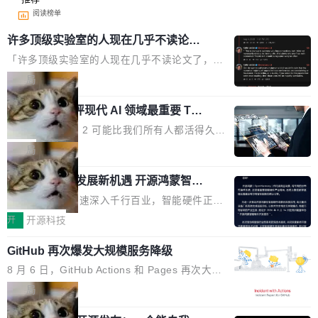
阅读榜单
许多顶级实验室的人现在几乎不读论文
了
「许多顶级实验室的人现在几乎不读论文了，而
且他们认为 ICLR/ICML/NeurIPS 充斥着大量过
局
度宣传和欺诈。」 OpenAI 研究员 Keller Jorda
xAI 前工程师评现代 AI 领域最重要 Top
n 这条推文引发了广泛讨论。他不是在说风凉
3 开源项目
话，他是说出了一个圈内人尽皆知但很少公开捅
Flash Attention 2 可能比我们所有人都活得久。
破的事实。 Jordan 随后补充了一句软化声明：
这句话不是来自某个技术博客，而是出自 Hieu
局
「我不认为这些会议上大部分论文都在过度宣传
Pham 的一条推文。Hieu Pham 是谁？他是 xAI
或造假。问题是，作为读者，如果你筛选出那些
共商智能硬件发展新机遇 开源鸿蒙智能
的早期工程师之一，在 Grok 训练基础设施团队
硬件开发者日杭州站即将举行
看起来最令人兴奋的论文，那它们大部分都是过
工作过。近日他在 X 上发了一条帖子，列出了他
随着万物智联加速深入千行百业，智能硬件正从
度宣传的。」 这才是真正的痛点。不是所有论文
认为现代 AI 领域最重要的三个开源项目。 第一
单点设备迈向智能化、网联化、协同化发展。作
开
开源科技
都有问题，是最吸引眼球的那批论文最有问题。
个名字毫无悬念：Flash Attention 2。 Hieu 的
为面向全场景、跨终端的分布式操作系统，开源
他引用的帖子来自 Mathew Shen，一位 ICLR 2
理由很具体。FA 系列不需要解释，但 FA2 是他
GitHub 再次爆发大规模服务降级
鸿蒙通过统一技术底座和分布式能力，为不同类
026 的读者：「看了篇 ...
认为最重要的一个——复杂度恰到好处，刚好能
型智能设备的开发、连接与互联提供关键支撑，
8 月 6 日，GitHub Actions 和 Pages 再次大规
驱动你去学 CuTe，但还没被那些"邪恶的" Hopp
也为产业链企业探索产品创新与商业增长打开新
模服务降级，Actions 完全不可用超过 5 小时，
局
er++ 优化所淹没，足够容易修改和适配。 更关
的空间。 8月14日，开源鸿蒙智能硬件开发者日
webhook 停发，连自托管 runner 也因调度层故
键的是 FA2 的持久性...