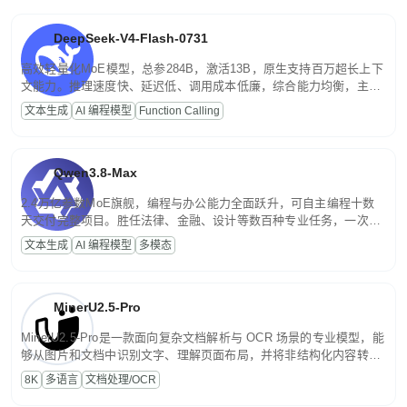
DeepSeek-V4-Flash-0731
高效轻量化MoE模型，总参284B，激活13B，原生支持百万超长上下
文能力。推理速度快、延迟低、调用成本低廉，综合能力均衡，主打
高并发、轻量化任务，适合日常对话、内容创作、基础 RAG、批量
文本生成
AI 编程模型
Function Calling
文案处理等普惠刚需场景。
Qwen3.8-Max
2.4万亿参数MoE旗舰，编程与办公能力全面跃升，可自主编程十数
天交付完整项目。胜任法律、金融、设计等数百种专业任务，一次对
话端到端交付生产级成果。原生视觉理解贯穿规划、执行与验证全流
文本生成
AI 编程模型
多模态
程，支持超长文档与长视频的深度语义解析。长程任务中自主规划与
闭环迭代，持续进化。
MinerU2.5-Pro
MinerU2.5-Pro是一款面向复杂文档解析与 OCR 场景的专业模型，能
够从图片和文档中识别文字、理解页面布局，并将非结构化内容转换
为便于存储、检索和二次处理的结构化结果。
8K
多语言
文档处理/OCR