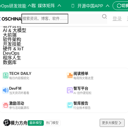
媒体矩阵
evOps研发效能
开源中国APP
切
综合
登录
开源资讯
软件资讯
AI & 大模型
大前端
软件架构
开发技能
硬件 & IoT
DevOps
程序人生
数据库
TECH DAILY
阅读榜单
每日内容报纸化
每周热文看这里
DevFM
智写平台
当天资讯听着看
AI 创作更轻松
激励活动
智库报告
参与活动赢源石
行业技术报告
模力方舟
最新模型
热门模型
更多大模型