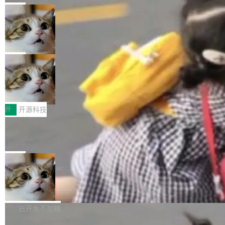
库之一。你的操作系统、浏览器、无数的基础设
gi?id=2019042">Bug&nbsp;2019042</a>）</l
的 npm 包。项目的核心论点是：容器不适合 Ag
局
施软件，很可能都在用它。而过去十年，维护它
i> <li>现在，助手可以直接使用 Exa 的网络搜索
ent 计算。真正适合的，是 Isolate。 Cloudflare
的人一直在用业余...
结果回答问题，而无需将问题转交给搜索引擎。
OpenAI 公开邮件和聊天记录回应苹果
工程师在这件事上没什么可谦虚的——他们用 W
诉讼，称“Apple is getting this wron
（<a href="https://bugzilla.mozilla.org/show_
orkers 跑了十年 Isolate。用 CEO Matthew Pri
上个月，苹果一纸诉状把 OpenAI 告上法庭，指
g”
bug.cgi?id=204...
nce 的话说：「我们一生都在用 Isolate 运行代
控其挖角苹果前员工并窃取商业秘密。苹果的诉
局
码，而 AI Agent 不需要容器，它们需要的是 Iso
状把 OpenAI 描述成一个系统性地从前东家挖
late。」 容器为什么不合适 容器的问题在于启动
HUAWEI MatePad Edge上架WorkBu
人、套取机密信息的对手。 OpenAI 没发律师
ddy鸿蒙PC版，说话就能干活的AI办公
和销毁都太重了。一个 Agent 要执行的任务可能
函，也没选择庭外沉默。它在官网贴了一篇博
全能AI工作台WorkBuddy鸿蒙PC版上架HUAWE
搭子
只需要几毫秒的 CPU 时间，但容器从冷启动到
文，标题只有六个字：Apple is getting this wro
I MatePad Edge应用市场，直接下载即可使
开
开源科技
就绪要花数秒。如果未来有十...
ng。 然后，它把邮件往来和 iMessage 聊天记
用，与鸿蒙电脑上的体验一致。值得一提的是，
FFmpeg 9.0 发布：代号“Lei”，以此纪
录全贴了出来。 他发错人了 苹果外部律师 Gabr
这是目前市面上唯一支持平板接入WorkBuddy P
念中国开发者雷霄骅
iel Gross 来自 Weil 律所，2 月 23 日下午 5:53
C版的产品，搭载“人机双写”重磅功能——你写
全球知名开源多媒体框架 FFmpeg 今天正式发
给 OpenAI 总法律顾问 Che Chang 发了封邮
你的，AI写AI的，同屏协作互不干扰。一句话让
布了 9.0 版本。这个版本除了带来新一代音视频
局
件，附了一封长信，要求 OpenAI 配合调查前苹
AI帮你干活，现在开启全新体验！ 温馨提示：
处理能力和硬件加速支持之外，还有一个特殊之
果员工带走机密信...
亚马逊成本失控：AI 写代码烧掉 1215
体验WorkBuddy鸿蒙PC版前，请将 HUAWEI M
处：FFmpeg 9.0 的代号是“Lei”。 这个名字，
万元，超预算 860%
atePad Edge 升级至 HarmonyOS 6.1.0.135S
来自中国开发者雷霄骅（Lei Xiaohua）。 对于
外媒近日曝光了亚马逊的多份内部报告显示，AI
P9 patch03及以上版本。 *升级路径：设置 > 搜
很多中国音视频开发者而言，这个名字并不陌
导致公司在多个项目上超支。《金融时报》报道
白开水不加糖
索“软件更新” > 检查更新，即可搜索新版本，下
生。十年前，他通过大量中文技术文章、源码分
称，仅一个项目的成本超支就高达 180 万美元