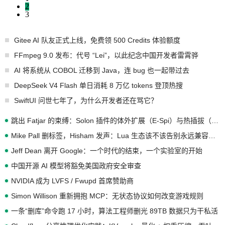
2
3
Gitee AI 队友正式上线，免费领 500 Credits 体验额度
FFmpeg 9.0 发布：代号 “Lei”，以此纪念中国开发者雷霄骅
AI 将系统从 COBOL 迁移到 Java，连 bug 也一起带过去
DeepSeek V4 Flash 单日消耗 8 万亿 tokens 登顶热搜
SwiftUI 问世七年了，为什么开发者还在骂它？
跳出 Fatjar 的束缚：Solon 插件的体外扩展（E-Spi）与热插拔（H-Spi）
Mike Pall 删标签，Hisham 发声：Lua 生态该不该告别永远兼容的旧梦？
Jeff Dean 离开 Google：一个时代的结束，一个实验室的开始
中国开源 AI 模型将豁免美国政府安全审查
NVIDIA 成为 LVFS / Fwupd 首席赞助商
Simon Willison 重新拥抱 MCP：无状态协议如何改变游戏规则
一条“删库”命令跑 17 小时，算法工程师删光 89TB 数据只为干私活