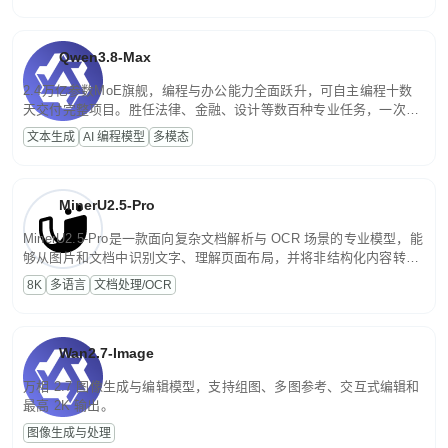
Qwen3.8-Max
2.4万亿参数MoE旗舰，编程与办公能力全面跃升，可自主编程十数
天交付完整项目。胜任法律、金融、设计等数百种专业任务，一次对
话端到端交付生产级成果。原生视觉理解贯穿规划、执行与验证全流
文本生成
AI 编程模型
多模态
程，支持超长文档与长视频的深度语义解析。长程任务中自主规划与
闭环迭代，持续进化。
MinerU2.5-Pro
MinerU2.5-Pro是一款面向复杂文档解析与 OCR 场景的专业模型，能
够从图片和文档中识别文字、理解页面布局，并将非结构化内容转换
为便于存储、检索和二次处理的结构化结果。
8K
多语言
文档处理/OCR
Wan2.7-Image
万相 2.7 图像生成与编辑模型，支持组图、多图参考、交互式编辑和
最高 2K 输出。
图像生成与处理