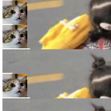
Harness 负责把能力落到真实环境中——调用工
理解、推理、生成与编辑，还仅以 8B-MoT 的轻
nap。这次是 hwctl——一个用来检查 Ubuntu
局
具、读写文件、管理上下文、处理错误、完成闭
量大小，将能力推进到4K、更精细的真实质感、
硬件认证状态的命令行工具。 Canonical 工程师
环。崔添翼招人的标...
更复杂的视觉控制和可持续迭代编辑。 相比 U
Dario Amodei 担心新人来 Anthropic
Alan Griffiths 在邮件列表中说得很直白：「hwc
只为金钱，不为使命
1，U1.5-Lite-Preview 在以下方向上带来了显著
tl 是一个 Ubuntu 专有的包，它和它的依赖项都
顶级 AI 研究员在两家公司之间来回跳，中间只
提升： 原生支持4K图像生成； 更精细的局部纹
是 Ubuntu 专有的，不会用在其他发行版上。」
隔了几天。 Lilian Weng 上周刚宣布因健康原因
局
理、细节与真实世界质感； 更准确的中英文文字
所以 deb 版本的受众实际上为零。既然只有 Ub
离开 Thinking Machines Lab，说自己作为联合
生成与复杂版式组织； 更稳定的图...
FFmpeg 9.0 发布
untu 用户在用，那用 snap 打包就没什么可纠结
创始人的角色「太累了」。几天后，The Inform
的。 从 deb 到 snap 的迁移路径 hwctl 是 rust-
ation 就曝出她将重回 OpenAI，负责递归自我
FFmpeg 9.0 现已发布，包含多项改进。官方更
hwlib 硬件 API 库的一部分，命令行工具负责查
改进方向的研究。她是 Thinking Machines 过
新日志列出的 9.0 版本主要更新内容如下： 扩
白开水不加糖
询 Ubuntu 的硬件认证数据库。...
去一年内第四个离开的联合创始人。 这家由前
展 AMF 色彩转换器 (vf_vpp_amf) 的 HDR 功能
DeepSeek V4 Flash 单日消耗 8 万亿 t
OpenAI CTO Mira Murati 创立的公司，连创始
MP4 muxer 中支持 LCEVC 音轨复用 Playdate
okens 登顶热搜
团队都留不住。 但 Thinking Machines 不是唯
视频编码器和多路复用器 添加 v360_vulkan filt
8 万亿 tokens。一天。一家公司的消耗。 Open
一在人才争夺战中失血的公司。六月，Google
er HE-AAC 960 解码 (DAB+) transpose_cuda
Code 在 X 上发帖：「DeepSeek Flash did 8T
局
连失两员大将：Noam Shazeer 去了 Op...
filter 添加 AMF Frame Rate Converter (vf_frc
tokens on August 1st. 5T of free usage + 3T
_amf) filter SMPTE 2094-50 元数据支持和直
NetBSD 11.0 正式发布
on OpenCode Go.」79.8 万次浏览，连带着 #
通 ProRes RAW VideoToolbox 硬件加速器 AP
DeepSeek一天消耗了8万亿# 上了微博热搜——
NetBSD 11.0 现已正式发布，这是 NetBSD 操
V ...
注意这是 OpenCode 一家的消耗。 OpenCode
作系统的第十八个主要版本。 自 NetBSD 10.1
白开水不加糖
是 Anomaly 出品的 AI 编程工具，套餐 10 美元/
以来的变化 更新亮点： 新增对 RISC-V 处理器