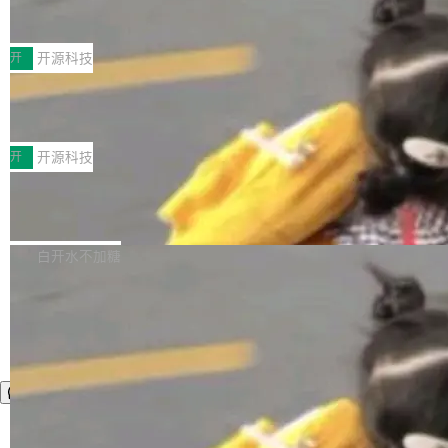
月。用户交了 10 美元，就能用 DeepSeek Flas
2026 ChinaJoy鸿蒙游戏增长臻享会举
架构的支持。NetBSD 11.0 是首个支持 64 位 R
办，鲸鸿动能系统呈现游戏行业解决方
h 随便写代码，按网友说法：「怎么使劲用也用
ISC-V 平台的稳定版本，涵盖一系列基于 StarFi
8月1日，2026 ChinaJoy期间，鸿蒙游戏增长臻
案
不完。」5T 来自免费额度，3T 来自 Go...
ve JH71XX 的设备，例如 VisionFive 2、PINE
享会在上海举办。鸿蒙生态的全场景智慧营销平
开
开源科技
64 STAR64，以及 QEMU。 增强了对 POSIX.1
台鲸鸿动能协同华为游戏中心，面向游戏行业开
-2024 和 C23 编程接口标准的兼容性。 compat
技嘉X3D系列再添新成员 B850 AORU
发者及生态伙伴，系统呈现了平台在游戏领域的
S ELITE X3D主板强化性能体验
_linux(8) 增强了对 Linux 系统调用的支持，包
完整能力版图——从IAP高价值用户的全周期经
面向AMD Ryzen X3D处理器玩家，技嘉X3D系
括 epoll（围绕 kqueue 实现）、POSIX 消息队
营、到IAA游戏的“买变一体”正循环、再到联运与
列主板阵容迎来新成员——B850 AORUS ELITE
开
开源科技
列、...
广告协同的全链路经营闭环，以及面向全球市场
X3D。作为面向主流高性能平台打造的全新主板
的出海增长布局。 华为终端云业务商业化销售负
Zadig v5.0 发布：AI 发布专员与 AI 审
产品，B850 AORUS ELITE X3D延续技嘉在X3
查专员上线
责人在开场致辞中表示，游戏开发者的核心诉求
D平台优化上的技术积累，旨在为游戏玩家带来
我们团队这几天最大的卡点不是 AI 写得不够
已不再是“多一个投放渠道”，而是一套能够持续
更稳定、更高效的装机选择。 B850 AORUS ELI
好，是 AI 写得太好了。 好到审查排期从两天的
白开水不加糖
驱动增长的体系。截至目前，搭载HarmonyOS
TE X3D基于AMD AM5平台打造，支持AMD Ry
活儿拖成了五天。PR 一堆起来没人敢合，发布
6的终端设备已突破7000万台，注册开发者数量
zen 9000/8000/7000系列处理器，并针对X3D
窗口推了又推。好到合进 main 分支的代码，我
已突破 1100 万。随着鸿蒙生态汇聚越来越多的
处理器特性进行平台级优化。其搭载X3D鸡血模
们自己都没看完。 这事不是个例。GitLab 调研
高质量游戏...
式2.0，可根据不同使用场景释放处理器潜力，
过 1528 名开发者，85% 说 AI 把瓶颈从写代码
帮助玩家在游戏与高负载应用中获得更充分的性
转移到了审代码。 写代码有人替你干了。但审代
能表现。 在核心规格方面，B850 AO...
码、把关发版这两道关，还得靠人肉扛。 V5.0
想让 AI 一起盯。