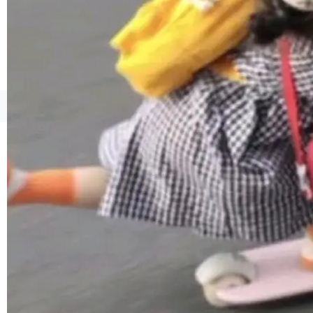
©OSCHINA(OSChina.NET)
京ICP备2025119063号