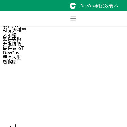
DevOps研发效能
综合
开源资讯
软件资讯
AI & 大模型
大前端
软件架构
开发技能
硬件 & IoT
DevOps
程序人生
数据库
1