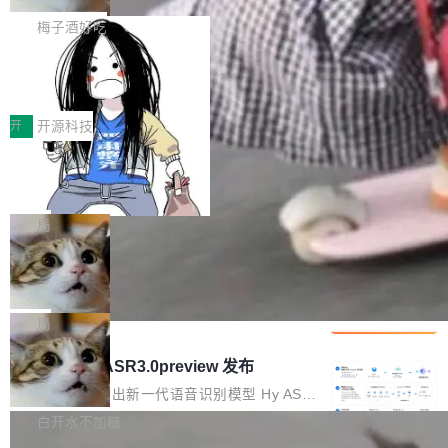
续增长的AI成本该如何优化。 深信服AI算力网关
wat（Google 员工编号 23，Jeff Dean 二十多
把「看得清、用母语、记得住」三件事一次补
梅子酒好吃
正是围绕这些实际问题，从Token治理和成本治
年的编程搭档，MapReduce 和 Bigtable 的共同
齐。 SolonCode 是什么 SolonCode 是杭州无
理两个方面，让用户的每一份算力都看得清、管
作者）、Quoc Le（Google 大脑核心成员，Se
让“代码语义理解”深度释放AI Coding
耳科技研发的企业级终端编码智能体——一位全
得住、用得稳、省得下、更安全！ 一、从现在开
价值潜能：华为云码道（CodeArts）
q2Seq 和 DocAI 的共同发明人）以及 Oriol Vin
中文驱动的数字员工，自主理解需求、规划步
一、代码仓深度理解技术的作用与价值 在软件工
始，Token使用一目...
代码仓技术解析
yals（Gemini 联合负责人，AlphaSta...
骤、编写代码。不挑模型、不挑平台，curl 一行
程实践中，代码仓是企业核心知识资产的主要载
开
开源科技
装完即用。 开源地址：Gitee · GitCode · GitHu
体。企业级代码仓库通常包含数十万乃至数百万
b 安装 支持 Java 8+（8~26）、macOS / Linu
一条“删库”命令跑 17 小时，算法工程
个文件，其规模远超单次模型调用可承载的上下
师删光 89TB 数据只为干私活
x / Windows / Harmony PC。 # macOS / Linu
文窗口。随着项目规模的持续扩张与代码历史的
最高人民检察院8月4日公布了一起案件：北京一
x / Harmony PC curl -fsSL https://solon.noea
不断累积，代码仓中的模块关系、接口契约、业
名90后算法工程师王某，为了给自己接的私活腾
局
r.org/solon...
务逻辑等关键信息往往分散于数十乃至数百个文
服务器空间，删光了公司AI游戏部门的全部核心
件之中，形成高度复杂的知识关联网络。传统的
Cloudflare 分享推理优化实践：KV ca
数据。 王某2024年1月入职东城区某科技公司AI
che 量化 + 权重压缩，吞吐量提升 4
代码检索手段（如关键词匹配、目录遍历）仅能
短剧部门，有互联网大厂背景。在公司内部架构
Kimi 和 GLM 是当前最强的大模型系列之一，但
1%，成本降 30%
在语法层面完成文本定位，难以触及代码的语义
调整期间，部门三次通知全员将数据从A集群迁
它们有一个共同的问题：太吃显存了。月之暗面
局
内涵与结构关联，导致开发者使用代码智能体在
移到B集群，王某都回复了"收到"。 他没有迁移
的 Kimi K 系列和智谱的 GLM 都是长上下文、M
理解大规模代码仓时面临显著"代码仓理解"瓶
腾讯混元 Hy ASR3.0preview 发布
数据。2024年9月3日下午4点，他使用此前登录
oE 架构的大模型，好用到让人上瘾，但 GPU 显
颈。 代码仓深度理解服务（以下简称" CodeBas
的账号密码进入A集群，输入了一条被程序员圈
存永远不够用。 Cloudflare 的 Workers AI 团队
腾讯混元正式推出新一代语音识别模型 Hy ASR
e深度理解服务"）是华为云码道（CodeA...
称为"删库跑路"的命令——最高管理员权限、无
一直在跑这些模型的推理。他们在官方博客上发
3.0preview。基于最新一代大语言模型 Hy3 的
白开水不加糖
需确认、强制递归删除。17个小时后，运维人员
了一篇技术文章，详细拆解了三种让大模型在 G
语言理解能力，以及融合了高精度语音识别与深