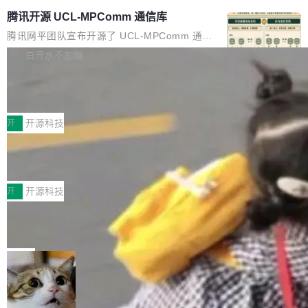
腾讯开源 UCL-MPComm 通信库
腾讯网平团队宣布开源了 UCL-MPComm 通信
库，并将作为transport接入Mooncake TENT。
白开水不加糖
该通信库针对AI Memory池化场景的数据传输需
CoStrict入选工信部2025人工智能应用
求进行了深度优化，能够实现数据中心内大规模
典型案例
计算节点间多种内存类型的高性能通信。 UCL-
近日，工信部科技司公示《2025人工智能应用典
MPComm将作为一种传输引擎接入Mooncake T
型案例入选名单》，深信服“面向企业研发场景的
开
开源科技
ENT，实现零拷贝传输性能提升30%、非零拷贝
开源 AI 编程平台 CoStrict 应用”凭借卓越的技术
传输性能最高提升5倍。UCL-MPComm底层基
深信服AI算力网关入选工信部人工智能
创新与落地成效成功入选。 全链路私有化部署，
应用典型案例！
于自研UCL-Engine通信引擎，后续腾讯网平将
助力企业AI研发安全落地 当前，越来越多企业已
前不久，工业和信息化部正式发布《2025年人工
持续开源更多基于UCL-Engine的高性能通信组
经开始引入 AI Coding 工具，通过调用公有云模
智能应用典型案例名单》，集中展示人工智能在
开
开源科技
件。 腾讯网平团队在UCL-MPComm中实现了一
型或企业内部部署模型提升研发效率。但随着 AI
各领域的应用成果，覆盖技术底座、行业赋能、
个独立于业务线程的全局通信引擎（Engine），
Coding 从个人辅助工具逐步走向团队级、组织
Jeff Dean 离开 Google：一个时代的结
产品应用、支撑保障、专题等五大方向。深信服
并实...
束，一个实验室的开始
级应用，企业在规模化落地过程中，对安全性、
AI算力网关（AI创新平台）成功入选！ 随着各行
Google 员工编号 20。MapReduce 作者之一。
可控性和代码质量提出了更高要求。 首先是数据
各业的Agent走向规模化建设，算力构成形态逐
Bigtable 作者之一。TensorFlow 的作者之一。
局
安全与合规要求。对于大多数普通研发场景，公
渐丰富，用户关注的重点也在发生变化：不只是
Gemini 的架构师。Google 首席科学家。 Jeff D
有云模型能够满足快速试用和效率提升的需求。
让AI用起来，还要进一步看清混合算力时代下，
🔥 SolonCode v2026.8.4 发布：界面
ean 在 Google 工作了 27 年后，宣布离职。 他
但对于金融、能源、医疗等对数据安全要求较...
字体可调、22 种语言、记忆搜索增强
Token花在哪里、算力是否被充分利用，以及持
不是一个人走。一同离开的还有 Sanjay Ghema
打开终端就能上岗的全中文编码智能体，这一轮