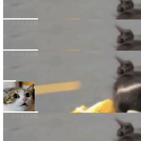
发现异常并中止进程时，89TB数据已经没了。
Pale Moon 34.3.2 发布，苍月浏览器
PU 上跑得更省、更快的技术手段——KV cache
度语义理解能力，实现了语音识别能力的全面升
删掉的是AI游戏部门的全部开发文件，包括公司
量化、模型权重压缩、以及共享 KV cache 的完
级。 根据介绍，Hy ASR3.0preview 目标在于：
Pale Moon 34.3.2 现已发布，这是一个安全更
自研的多个文生3D和...
整性保护。效果是：吞吐量提升 41%，每 token
让语音识别不再只是听清，而是真正听懂。通过
新和少量网页兼容性修复版本。 Changes/fixe
白开水不加糖
成本降低 30%，精度不变。 FP8 省的不仅是显
先理解你的语境和意图，再把准确的文字直接给
s： 实现了URL.Parse()便捷功能 对浏览器内部
存 KV cache 是推理时最吃显...
到你。从“逐字转写、单点优化”演进为“理解语
PostgreSQL 18/19 新特性深度解读
函数添加了多项边界检查，以避免潜在的越界访
境、兼容场景、一键直出”。 Hy ASR 3.0 previe
问、下溢和溢出。（DiD） 修复了加载和解析内
演讲者分享了一个有趣的实践：面对 PG 18 已
w 不要求标准普通话，方言识别覆盖粤语、吴语
容提供的字体时出现的几个问题 为避免音频加
发布的 Release Notes，他利用 AI 工具（如 Co
白开水不加糖
等 10 大方言片区和 20 余个二级小片区。在开
载、处理和播放过程中可能出现的一系列错误，
pilot）对数千条 commit 日志进行自动分析，先
源评测集中，Hy ASR 3.0 preview 在多语种的
对音频采样频率设定了下限 采样率低于 8kHz
慕尼黑市政府为全职开源项目维护者提
让模型总结出三十余条潜在特性，再逐条要求生
WER（...
供资助
（通常被认为是 "telephone"/"walkie-talkie" 音
成详细解释和代码校验，最终筛选出对用户体感
"在过去大约 10 年的大部分时间里，libexpat 的
质的最低采样率）的音频格式将被拒绝 修复了 C
最强的若干项。对于尚未正式发版的 PG 19，则
维护工作一直与我的日常工作、家务、社交生活
局
SS 圆角虚线样式中可能存在的问题 如果表单中
通过拉取过去一年内（从 PG 18 Beta1 时间点
和休闲娱乐竞争时间。" 这是 libexpat 维护者 S
的图像元素不在同一个子树中，则它们将不再关
至今）的所有 commit，同样交由 AI 分析提炼。
Firefox 153.0.3 发布
ebastian Pipping 写在博客里的话。8 月 4 日，
联 加...
经过人工复核，准确度令人满意。这一方法也为
他宣布了一个新消息：从 2026 年 8 月 1 日起，
Firefox 153.0.3 现已发布，具体更新内容如
社区爱好者提供了高效跟踪新版本的思路。
他可以全职维护 libexpat 了，最长 6 个月。发
下： New Smart Window 包含多项增强功能：
白开水不加糖
工资的是慕尼黑市政府。 libexpat 是一个 C99
<ul> <li>现在建议列表会显示更多结果，方便用
编写的流式 XML 解析器，MIT 许可证。和 libx
Cloudflare Computer 开源：你的 Age
户查找历史记录和切换到已打开的标签页。（<a
nt 需要一台电脑，而不是一个容器
ml2 一样，它是世界上使用最广泛的 XML 解析
href="https://bugzilla.mozilla.org/show_bug.c
Cloudflare 开源了名为 @cloudflare/computer