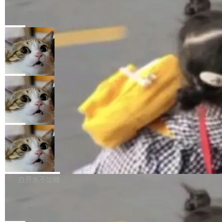
载安装完成升级即可。 没有...
析和开源示例，让一代开发者第一次真正理解 F
Hugging Face CEO 发声：中国正在开
（约合人民币 1215 万元）。 具体来说，一名工
源模型上碾压我们
Fmpeg，也成为很多人进入音视频开发领域的
程师借助 Anthropic 旗下 Claude Sonnet 模型
"他们正在开源模型上碾压我们。" Hugging Fac
“启蒙老师”。 而今年，恰好是雷霄骅离世十周
编写程序，目标是完成电商平台作者信息与商品
e CEO Clément Delangue 在 CNBC 的采访里
局
年。FFmpeg 社区最终选择用一个大版本的名
列表的数据匹配 —— 一项常规的数据处理任
没有拐弯抹角。他说中国正在赢得 AI 竞赛，而
字，留下了这份纪念。 雷霄骅曾是中国传媒大学
务，最终却产生了 180 万美元的账单，实际支出
当 AI agent 把源码变成了最好的扩展系
且按目前的速度，中国 AI 工具预计在今年底或
数字电视技术方向的博士生，长期从事视频、音
统，开发者工具必须开源
超出原定预算 860%。 更令人意外的是，该项目
2027 年就能追上美国前沿实验室的水平。 Dela
五年前，David Crawshaw 问过很多软件工程师
频技...
最终并未成功落地，而高额算力消耗持续运行长
ngue 把原因归结为一件事：开放协作。中国的
一个问题：你写过什么给自己用的程序？答案几
局
达 5 个月，公司直到财务对账时才察觉异常。这
AI 开发者在一个共享和协作的生态里加速迭代，
乎都是没有。工程师们整天用别人写的程序写程
意味着一个无人看管的 AI 程序，在近半年时间
而美国模型厂商在"闭门造车"。他的原话是 "buil
DeepSeek Harness 宣布内测邀请，全
序给别人用。偶尔有人自己写个博客系统、智能
里日夜不停地"烧钱"。 复盘显示，...
网最大规模开源 Agent 路演现场诞生
ding in silos"——各自为战，互不通气。 这个判
家居控制、家庭实验室，都算稀奇事。 Crawsh
一条内测招募帖，发出去的时候大概没人想到它
断从他嘴里说出来分量不同。Hugging Face 是
aw 是 Shelley 的作者，一个开源 AI coding age
会变成一场开源 Agent 生态的路演。 8月1日，
局
全球最大的开源 AI 平台，上面跑着上百万个模
nt。他最近在博客上写了一篇文章，核心论点很
DeepSeek Harness 团队负责人崔添翼（tiany
型。谁在开源赛道上领先，...
简单：开发者工具必须开源。 理由不是传统的自
商汤 SenseNova U1.5-Lite-Preview
i）在 X 上发帖： 「如果你是 Agent Harness 相
开源
由软件情怀，而是一个跟 AI agent 直接相关的
关开源项目的开发者，希望参加 DeepSeek Har
商汤科技宣布面向社区开源轻量级统一多模态模
技术判断。 两行 prompt 就能个性化任何软件 C
ness 的内测，可以回复或私信联系我。请附上
型的预览版本 SenseNova U1.5-Lite-Preview。
白开水不加糖
rawshaw 给出了两个 prompt。 第一个： "下载
GitHub id 以及开源代表作。」 DeepSeek 曾在
公告称，SenseNova U1.5-Lite-Preview并非简
某个软件的源码，在本地构建。修改 agent ...
官方招聘信息中写过一条简洁有力的公式：Mod
Ubuntu 将核心系统包从 deb 转成了 s
单的模型规模升级，而是基于 SenseNova U1
nap
el + Harness = Agent。模型负责理解和推理，
的一次系统性迭代，不仅在同一架构中贯通视觉
Ubuntu 正在把又一个核心系统包从 deb 转为 s