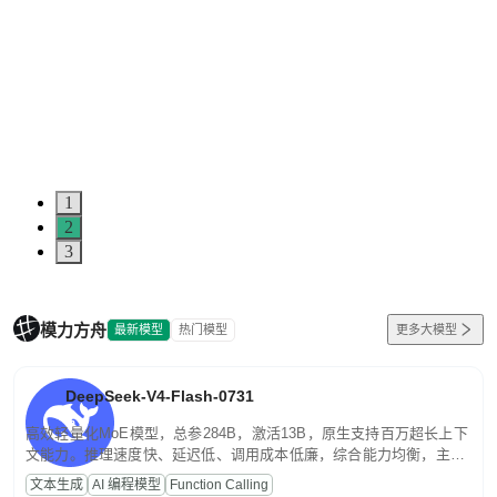
1
2
3
模力方舟
最新模型
热门模型
更多大模型
DeepSeek-V4-Flash-0731
高效轻量化MoE模型，总参284B，激活13B，原生支持百万超长上下
文能力。推理速度快、延迟低、调用成本低廉，综合能力均衡，主打
高并发、轻量化任务，适合日常对话、内容创作、基础 RAG、批量
文本生成
AI 编程模型
Function Calling
文案处理等普惠刚需场景。