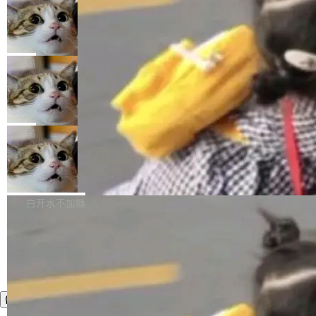
年。FFmpeg 社区最终选择用一个大版本的名
列表的数据匹配 —— 一项常规的数据处理任
没有拐弯抹角。他说中国正在赢得 AI 竞赛，而
字，留下了这份纪念。 雷霄骅曾是中国传媒大学
务，最终却产生了 180 万美元的账单，实际支出
当 AI agent 把源码变成了最好的扩展系
且按目前的速度，中国 AI 工具预计在今年底或
数字电视技术方向的博士生，长期从事视频、音
统，开发者工具必须开源
超出原定预算 860%。 更令人意外的是，该项目
2027 年就能追上美国前沿实验室的水平。 Dela
五年前，David Crawshaw 问过很多软件工程师
频技...
最终并未成功落地，而高额算力消耗持续运行长
ngue 把原因归结为一件事：开放协作。中国的
一个问题：你写过什么给自己用的程序？答案几
局
达 5 个月，公司直到财务对账时才察觉异常。这
AI 开发者在一个共享和协作的生态里加速迭代，
乎都是没有。工程师们整天用别人写的程序写程
意味着一个无人看管的 AI 程序，在近半年时间
而美国模型厂商在"闭门造车"。他的原话是 "buil
DeepSeek Harness 宣布内测邀请，全
序给别人用。偶尔有人自己写个博客系统、智能
里日夜不停地"烧钱"。 复盘显示，...
网最大规模开源 Agent 路演现场诞生
ding in silos"——各自为战，互不通气。 这个判
家居控制、家庭实验室，都算稀奇事。 Crawsh
一条内测招募帖，发出去的时候大概没人想到它
断从他嘴里说出来分量不同。Hugging Face 是
aw 是 Shelley 的作者，一个开源 AI coding age
会变成一场开源 Agent 生态的路演。 8月1日，
局
全球最大的开源 AI 平台，上面跑着上百万个模
nt。他最近在博客上写了一篇文章，核心论点很
DeepSeek Harness 团队负责人崔添翼（tiany
型。谁在开源赛道上领先，...
简单：开发者工具必须开源。 理由不是传统的自
商汤 SenseNova U1.5-Lite-Preview
i）在 X 上发帖： 「如果你是 Agent Harness 相
开源
由软件情怀，而是一个跟 AI agent 直接相关的
关开源项目的开发者，希望参加 DeepSeek Har
商汤科技宣布面向社区开源轻量级统一多模态模
技术判断。 两行 prompt 就能个性化任何软件 C
ness 的内测，可以回复或私信联系我。请附上
型的预览版本 SenseNova U1.5-Lite-Preview。
白开水不加糖
rawshaw 给出了两个 prompt。 第一个： "下载
GitHub id 以及开源代表作。」 DeepSeek 曾在
公告称，SenseNova U1.5-Lite-Preview并非简
某个软件的源码，在本地构建。修改 agent ...
官方招聘信息中写过一条简洁有力的公式：Mod
单的模型规模升级，而是基于 SenseNova U1
el + Harness = Agent。模型负责理解和推理，
的一次系统性迭代，不仅在同一架构中贯通视觉
Harness 负责把能力落到真实环境中——调用工
理解、推理、生成与编辑，还仅以 8B-MoT 的轻
具、读写文件、管理上下文、处理错误、完成闭
量大小，将能力推进到4K、更精细的真实质感、
环。崔添翼招人的标...
更复杂的视觉控制和可持续迭代编辑。 相比 U