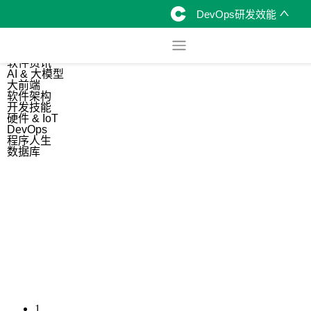
DevOps研发效能
综合
开源资讯
软件资讯
AI & 大模型
大前端
软件架构
开发技能
硬件 & IoT
DevOps
程序人生
数据库
1