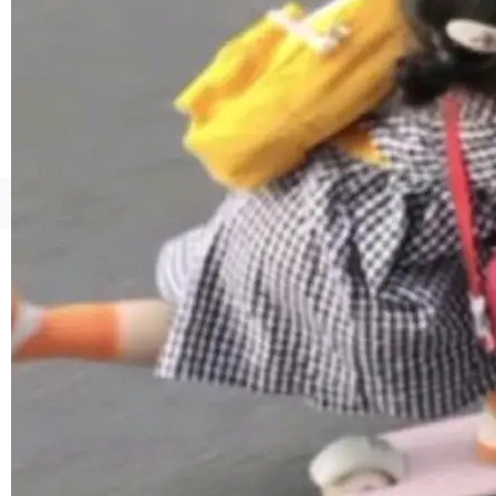
1，U1.5-Lite-Preview 在以下方向上带来了显著
提升： 原生支持4K图像生成； 更精细的局部纹
理、细节与真实世界质感； 更准确的中英文文字
生成与复杂版式组织； 更稳定的图...
©OSCHINA(OSChina.NET)
京ICP备2025119063号