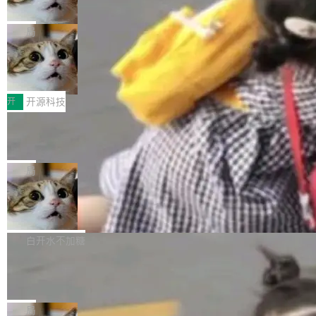
诉讼，称“Apple is getting this wron
（<a href="https://bugzilla.mozilla.org/show_
orkers 跑了十年 Isolate。用 CEO Matthew Pri
上个月，苹果一纸诉状把 OpenAI 告上法庭，指
g”
bug.cgi?id=204...
nce 的话说：「我们一生都在用 Isolate 运行代
控其挖角苹果前员工并窃取商业秘密。苹果的诉
局
码，而 AI Agent 不需要容器，它们需要的是 Iso
状把 OpenAI 描述成一个系统性地从前东家挖
late。」 容器为什么不合适 容器的问题在于启动
HUAWEI MatePad Edge上架WorkBu
人、套取机密信息的对手。 OpenAI 没发律师
ddy鸿蒙PC版，说话就能干活的AI办公
和销毁都太重了。一个 Agent 要执行的任务可能
函，也没选择庭外沉默。它在官网贴了一篇博
全能AI工作台WorkBuddy鸿蒙PC版上架HUAWE
搭子
只需要几毫秒的 CPU 时间，但容器从冷启动到
文，标题只有六个字：Apple is getting this wro
I MatePad Edge应用市场，直接下载即可使
开
开源科技
就绪要花数秒。如果未来有十...
ng。 然后，它把邮件往来和 iMessage 聊天记
用，与鸿蒙电脑上的体验一致。值得一提的是，
FFmpeg 9.0 发布：代号“Lei”，以此纪
录全贴了出来。 他发错人了 苹果外部律师 Gabr
这是目前市面上唯一支持平板接入WorkBuddy P
念中国开发者雷霄骅
iel Gross 来自 Weil 律所，2 月 23 日下午 5:53
C版的产品，搭载“人机双写”重磅功能——你写
全球知名开源多媒体框架 FFmpeg 今天正式发
给 OpenAI 总法律顾问 Che Chang 发了封邮
你的，AI写AI的，同屏协作互不干扰。一句话让
布了 9.0 版本。这个版本除了带来新一代音视频
局
件，附了一封长信，要求 OpenAI 配合调查前苹
AI帮你干活，现在开启全新体验！ 温馨提示：
处理能力和硬件加速支持之外，还有一个特殊之
果员工带走机密信...
亚马逊成本失控：AI 写代码烧掉 1215
体验WorkBuddy鸿蒙PC版前，请将 HUAWEI M
处：FFmpeg 9.0 的代号是“Lei”。 这个名字，
万元，超预算 860%
atePad Edge 升级至 HarmonyOS 6.1.0.135S
来自中国开发者雷霄骅（Lei Xiaohua）。 对于
外媒近日曝光了亚马逊的多份内部报告显示，AI
P9 patch03及以上版本。 *升级路径：设置 > 搜
很多中国音视频开发者而言，这个名字并不陌
导致公司在多个项目上超支。《金融时报》报道
白开水不加糖
索“软件更新” > 检查更新，即可搜索新版本，下
生。十年前，他通过大量中文技术文章、源码分
称，仅一个项目的成本超支就高达 180 万美元
载安装完成升级即可。 没有...
析和开源示例，让一代开发者第一次真正理解 F
Hugging Face CEO 发声：中国正在开
（约合人民币 1215 万元）。 具体来说，一名工
源模型上碾压我们
Fmpeg，也成为很多人进入音视频开发领域的
程师借助 Anthropic 旗下 Claude Sonnet 模型
"他们正在开源模型上碾压我们。" Hugging Fac
“启蒙老师”。 而今年，恰好是雷霄骅离世十周
编写程序，目标是完成电商平台作者信息与商品
e CEO Clément Delangue 在 CNBC 的采访里
局