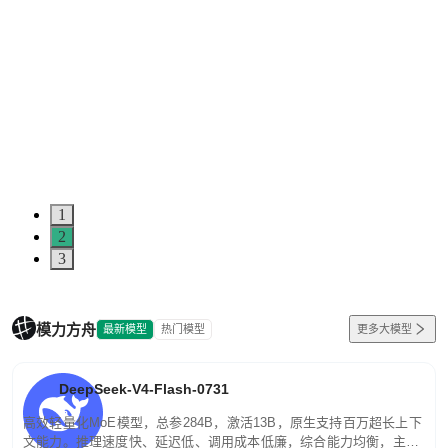
1
2
3
模力方舟
最新模型
热门模型
更多大模型
DeepSeek-V4-Flash-0731
高效轻量化MoE模型，总参284B，激活13B，原生支持百万超长上下
文能力。推理速度快、延迟低、调用成本低廉，综合能力均衡，主打