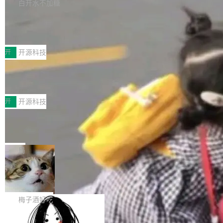
库，并将作为transport接入Mooncake TENT。
白开水不加糖
台 agent...
该通信库针对AI Memory池化场景的数据传输需
CoStrict入选工信部2025人工智能应用
求进行了深度优化，能够实现数据中心内大规模
典型案例
计算节点间多种内存类型的高性能通信。 UCL-
近日，工信部科技司公示《2025人工智能应用典
MPComm将作为一种传输引擎接入Mooncake T
型案例入选名单》，深信服“面向企业研发场景的
开
开源科技
ENT，实现零拷贝传输性能提升30%、非零拷贝
开源 AI 编程平台 CoStrict 应用”凭借卓越的技术
传输性能最高提升5倍。UCL-MPComm底层基
深信服AI算力网关入选工信部人工智能
创新与落地成效成功入选。 全链路私有化部署，
应用典型案例！
于自研UCL-Engine通信引擎，后续腾讯网平将
助力企业AI研发安全落地 当前，越来越多企业已
前不久，工业和信息化部正式发布《2025年人工
持续开源更多基于UCL-Engine的高性能通信组
经开始引入 AI Coding 工具，通过调用公有云模
智能应用典型案例名单》，集中展示人工智能在
开
开源科技
件。 腾讯网平团队在UCL-MPComm中实现了一
型或企业内部部署模型提升研发效率。但随着 AI
各领域的应用成果，覆盖技术底座、行业赋能、
个独立于业务线程的全局通信引擎（Engine），
Coding 从个人辅助工具逐步走向团队级、组织
Jeff Dean 离开 Google：一个时代的结
产品应用、支撑保障、专题等五大方向。深信服
并实...
束，一个实验室的开始
级应用，企业在规模化落地过程中，对安全性、
AI算力网关（AI创新平台）成功入选！ 随着各行
Google 员工编号 20。MapReduce 作者之一。
可控性和代码质量提出了更高要求。 首先是数据
各业的Agent走向规模化建设，算力构成形态逐
Bigtable 作者之一。TensorFlow 的作者之一。
局
安全与合规要求。对于大多数普通研发场景，公
渐丰富，用户关注的重点也在发生变化：不只是
Gemini 的架构师。Google 首席科学家。 Jeff D
有云模型能够满足快速试用和效率提升的需求。
让AI用起来，还要进一步看清混合算力时代下，
🔥 SolonCode v2026.8.4 发布：界面
ean 在 Google 工作了 27 年后，宣布离职。 他
但对于金融、能源、医疗等对数据安全要求较...
字体可调、22 种语言、记忆搜索增强
Token花在哪里、算力是否被充分利用，以及持
不是一个人走。一同离开的还有 Sanjay Ghema
打开终端就能上岗的全中文编码智能体，这一轮
续增长的AI成本该如何优化。 深信服AI算力网关
wat（Google 员工编号 23，Jeff Dean 二十多
把「看得清、用母语、记得住」三件事一次补
梅子酒好吃
正是围绕这些实际问题，从Token治理和成本治
年的编程搭档，MapReduce 和 Bigtable 的共同
齐。 SolonCode 是什么 SolonCode 是杭州无
理两个方面，让用户的每一份算力都看得清、管
作者）、Quoc Le（Google 大脑核心成员，Se
让“代码语义理解”深度释放AI Coding
耳科技研发的企业级终端编码智能体——一位全