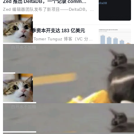
个小型数据库，应用天然按分片构建，单个数据
Zed 推出 DeltaDB，一个记录 commit
高价的三星折叠（三星Galaxy Z Fold8 Ultra / Z
之间所有操作的版本控制系统
库的竞争和爆炸半径问题在设计层面就被消除
Fold8 / Z Flip8）外，其余要么是中低端机器，
Zed 编辑器团队发布了新项目——DeltaDB，一
了。 闲置的 cell 会休眠到几乎不占资源。当 cel
例如iQOO Z11i、REDMI Note 17、REDMI No
个在 git commit 之间记录每一次编辑操作的版
局
l 迁移或唤醒时，新宿主从 S3 恢复 SQLite 数据
te 17 Pro、OPPO K15，要么是vivo X300 E这
本控制系统。目前处于 Early Access 阶段。 De
库继续执行。存储库是持久化的唯一真相...
样的次旗舰。 Galaxy Z Fold8 Ultra / Z Fold8 /
SpaceXAI 单季资本开支达 183 亿美元
ltaDB 的核心思路直接写在 landing page 最显
Z Flip8三款折叠屏新机均在7月22日发布，且全
眼的位置：「Software is made between com
根据风险投资人Tomer Tunguz 博客（VC 分
部搭载骁龙8 Elite Gen5 for Galaxy，它们本该
mits」——软件是在 commit 之间写出来的。git
析）披露的最新分析与第二季度业绩报告，Spac
白开水不加糖
是7月性...
只记录了你提交的最终状态，但真正的工作过程
eXAI在上个季度的总资本支出飙升至183.7亿美
——打字、删改、试错、agent 对话——都在 co
Meta 发布终端编程 Agent“Muse Cod
元。其中，绝大部分资金被直接用于 AI 领域，
e” 和 Muse Spark 1.2 模型
mmit 之间的空隙里丢失了。 DeltaDB 要做的就
金额高达158.3亿美元，这一单项投入已经逼近
Meta 今天发布了两款 AI 产品：Muse Code，
是把这段空隙补上。 回退到任何一次编辑：Delt
微软同期总资本开支的四成。 与亚马逊、Alpha
一个在终端里运行的编程 agent；Muse Spark
局
aDB 捕获 commit 之间的每一次操作，...
bet、微软以及 Meta 等传统科技巨头相比，Spa
1.2，驱动这个 agent 的新模型。一句话概括：
ceXAI的资金消耗速度尤为引人瞩目。然而，支
美团开源 LoHoSearch，用知识图谱校
你可以用 curl -fsSL https://dev.meta.ai/install.
准 AI 能力认知
撑庞大支出的资金来源却呈现出截然不同的面
sh | bash 安装一个能在大项目里自动规划、写
机器出题的前提，是让机器拥有全局视野。整个
貌。数据显示，微软和 Meta 主要依托充沛的经
代码、验证结果的 AI 终端工具。 据介绍，Muse
构建流程可以分为四个环节：建图 → 控制难度
白开水不加糖
营现金流来覆盖资本开支，其资本支出覆盖率分
Code 是 Meta 的编程 agent 产品。它和市场上
→ 质量把关 → 数据概览。
别达到155% 和106%;而SpaceXAI的经营现金
腾讯开源 UCL-MPComm 通信库
已有的终端编程 agent 在设计理念上有几个明显
流仅能覆盖资本开支的12...
的差异点。 异步后台 agent：Muse Code 有一
腾讯网平团队宣布开源了 UCL-MPComm 通信
个主 agent 循环，外加一组后台 agent。这些后