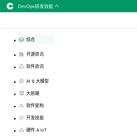
DevOps研发效能
综合
开源资讯
软件资讯
AI & 大模型
大前端
软件架构
开发技能
硬件 & IoT