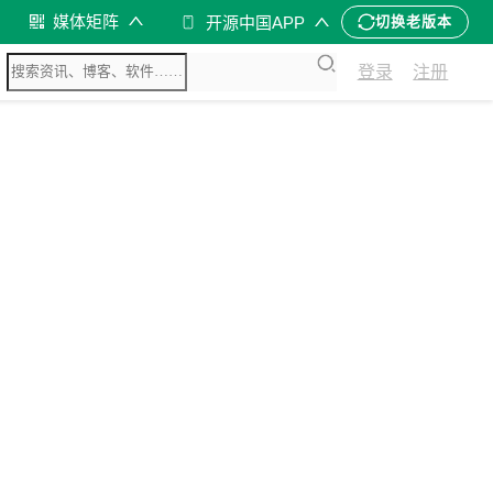
媒体矩阵
开源中国APP
切换老版本
登录
注册