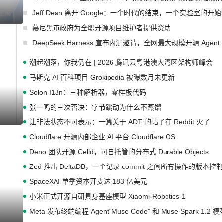
Jeff Dean 离开 Google：一个时代的结束，一个实验室的开始
慕尼黑市政府为全职开源项目维护者提供资助
DeepSeek Harness 宣布内测邀请，全网最大规模开源 Age
潮起潮落，你我仍在 | 2026 腾讯云粤港澳大湾区架构师峰会
马斯克 AI 百科项目 Grokipedia 被曝数月未更新
Solon I18n：三种解析器，零样板代码
张一鸣的三次否决：字节跳动为什么不蒸馏
让非法状态不可表示：一篇关于 ADT 的帖子在 Reddit 火了
Cloudflare 开源内部企业 AI 平台 Cloudflare OS
Deno 团队开源 Celld，可自托管的分布式 Durable Objects
Zed 推出 DeltaDB，一个记录 commit 之间所有操作的版本控
SpaceXAI 单季资本开支达 183 亿美元
小米正式开源自研具身基座模型 Xiaomi-Robotics-1
Meta 发布终端编程 Agent“Muse Code” 和 Muse Spark 1.2 