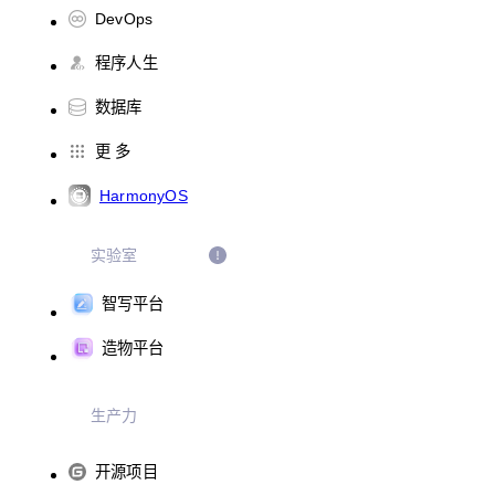
DevOps
程序人生
数据库
更 多
HarmonyOS
实验室
智写平台
造物平台
生产力
开源项目