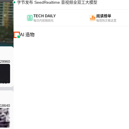
字节发布 SeedRealtime 音视频全双工大模型
TECH DAILY
阅读榜单
每日内容报纸化
每周热文看这里
AI 造物
29960
18640