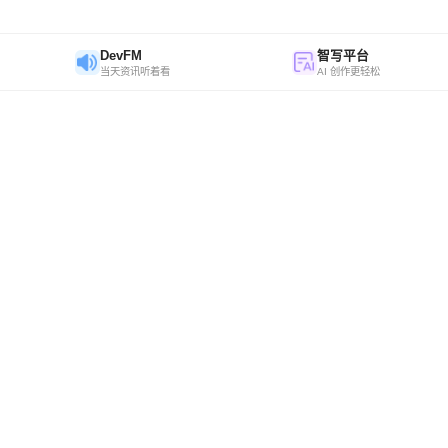
DevFM
智写平台
当天资讯听着看
AI 创作更轻松