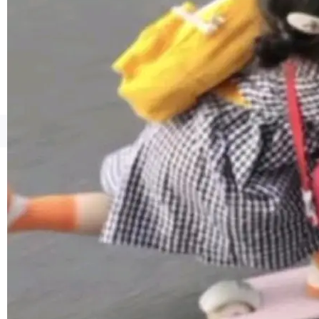
境、兼容场景、一键直出”。 Hy ASR 3.0 previe
w 不要求标准普通话，方言识别覆盖粤语、吴语
等 10 大方言片区和 20 余个二级小片区。在开
源评测集中，Hy ASR 3.0 preview 在多语种的
WER（...
©OSCHINA(OSChina.NET)
京ICP备2025119063号