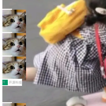
的帖子在 Reddit 火了
式”为主题，直面AI从实验室走向规模化产业落地
有一种东西，一旦用过就回不去了。Alex Fedos
的核心质量命题。会上，《2026智能研发生产力
eev 管它叫"软件设计的基石"。 他说的东西不新
局
工具选型手册》发布，Testin云测的Testin XAge
鲜——代数数据类型（ADT），尤其是和类型
nt智能测试系统入选AI测试领域代表产品。对CI
Cloudflare 开源内部企业 AI 平台 Clou
（sum type）。但他说清楚了一件事：这不是类
dflare OS
O而言，这提示了一个转变：AI测试正在从效率
型系统的学术体操，是日常编码的思维方式。 文
Cloudflare 发布了一个开源项目 Cloudflare O
工具升级为企业的质量基础设施。 CIO面对的新
章从一个简单的例子切入。一个网站的深色主题
S。如果你只看官方博客，你会觉得这是又一
局
现实 过去两年，CIO们的焦虑清单上多了两项：
设置，如果用布尔值 + 可空字段来表示——bool
个"AI 知识库 + 聊天机器人"——每个大厂都在
一是如何让大模型和智能体应用安全地从PoC走
ean 表示是否可切换，nullable 的默认模式、浅
Deno 团队开源 Celld，可自托管的分
做，没什么新鲜的。 但 Kenton Varda 在 Twitte
向生产，二是如何让测试团队跟得上AI应用...
布式 Durable Objects
色方案、深色方案——会产生大量无意义的组
r 上把事情说清楚了： 今天我们发布了 Cloudfla
Ryan Dahl 领导的 Deno 团队推出了最新开源项
合。方案缺了、配置冲突了、全 null 了。要知道
re OS，一个带连接器的聊天机器人，跟其他所
目 Celld，一个能在自己机器上运行 Cloudflare
局
哪些组合有效，作者说，你得靠"文档、校验、或
有科技公司做的一样。只不过，实际上它不一
Workers 和 Durable Objects 的守护进程。 设
者部落知识"。 换个写法。Rust 的 enum，两个
鲁大师7月新机性能/流畅/AI榜：vivo夺
样。这是 Sandstorm.io 的重制版，我十年前的
计思路很直接：每个对象是一个独立的 SQLite
变体：Switchable...
性能、流畅双第一，三星Galaxy Z系列
那个创业公司。不同的是，这次它构建在 Cloudf
数据库，按名称寻址，复制到你自己的 S3 兼容
2026年7月的手机市场，由于存储等硬件成本暴
新折叠缺席
lare Workers 上——我花了九年时间搭建的平台
存储库里。节点之间只通过这个存储库协调——
增，手机厂商的日子也不好过啊，新机速度明显
开
开源科技
——并且深度集成了 AI。这基本上是我十年秘密
没有控制平面，没有共识协议。每个对象自带一
放缓，因此硝烟味淡了许多。新机参数规格除开
计划的顶峰。 十年前，Ken...
Zed 推出 DeltaDB，一个记录 commit
个小型数据库，应用天然按分片构建，单个数据
高价的三星折叠（三星Galaxy Z Fold8 Ultra / Z
之间所有操作的版本控制系统
库的竞争和爆炸半径问题在设计层面就被消除
Fold8 / Z Flip8）外，其余要么是中低端机器，
Zed 编辑器团队发布了新项目——DeltaDB，一
了。 闲置的 cell 会休眠到几乎不占资源。当 cel
例如iQOO Z11i、REDMI Note 17、REDMI No
个在 git commit 之间记录每一次编辑操作的版
局