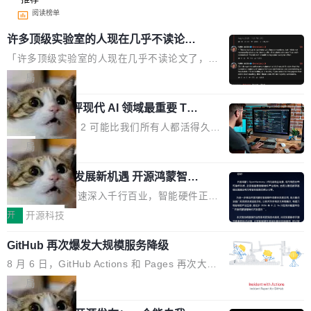
阅读榜单
许多顶级实验室的人现在几乎不读论文
了
「许多顶级实验室的人现在几乎不读论文了，而
且他们认为 ICLR/ICML/NeurIPS 充斥着大量过
局
度宣传和欺诈。」 OpenAI 研究员 Keller Jorda
xAI 前工程师评现代 AI 领域最重要 Top
n 这条推文引发了广泛讨论。他不是在说风凉
3 开源项目
话，他是说出了一个圈内人尽皆知但很少公开捅
Flash Attention 2 可能比我们所有人都活得久。
破的事实。 Jordan 随后补充了一句软化声明：
这句话不是来自某个技术博客，而是出自 Hieu
局
「我不认为这些会议上大部分论文都在过度宣传
Pham 的一条推文。Hieu Pham 是谁？他是 xAI
或造假。问题是，作为读者，如果你筛选出那些
共商智能硬件发展新机遇 开源鸿蒙智能
的早期工程师之一，在 Grok 训练基础设施团队
硬件开发者日杭州站即将举行
看起来最令人兴奋的论文，那它们大部分都是过
工作过。近日他在 X 上发了一条帖子，列出了他
随着万物智联加速深入千行百业，智能硬件正从
度宣传的。」 这才是真正的痛点。不是所有论文
认为现代 AI 领域最重要的三个开源项目。 第一
单点设备迈向智能化、网联化、协同化发展。作
开
开源科技
都有问题，是最吸引眼球的那批论文最有问题。
个名字毫无悬念：Flash Attention 2。 Hieu 的
为面向全场景、跨终端的分布式操作系统，开源
他引用的帖子来自 Mathew Shen，一位 ICLR 2
理由很具体。FA 系列不需要解释，但 FA2 是他
GitHub 再次爆发大规模服务降级
鸿蒙通过统一技术底座和分布式能力，为不同类
026 的读者：「看了篇 ...
认为最重要的一个——复杂度恰到好处，刚好能
型智能设备的开发、连接与互联提供关键支撑，
8 月 6 日，GitHub Actions 和 Pages 再次大规
驱动你去学 CuTe，但还没被那些"邪恶的" Hopp
也为产业链企业探索产品创新与商业增长打开新
模服务降级，Actions 完全不可用超过 5 小时，
局
er++ 优化所淹没，足够容易修改和适配。 更关
的空间。 8月14日，开源鸿蒙智能硬件开发者日
webhook 停发，连自托管 runner 也因调度层故
键的是 FA2 的持久性...