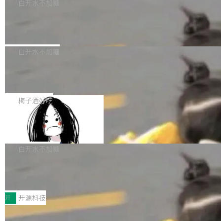
一个回归问题，该问题导致拉取镜像时会拒绝包
e 孵化器项目管理委员会（IPMC）投票中获得
白开水不加糖
pSeek作为与宇树科技具备战略合作关系的企
含绝对 hardlink 目标的镜像（此类镜像由某些镜
全票通过，随后获 Apache 软件基金会董事会批
业，获配股份数量占本次发行数量的2.31%。 除
马斯克 AI 百科项目 Grokipedia 被曝数
像构建工具生成）。moby/moby#53305 修复了
准。今天，Apache 软件基金会正式宣布 Apach
DeepSeek外，腾讯旗下上海启善投资有限公司
月未更新
Docker Engine 29.7.0 中引入的一个回归问
e Fluss 孵化毕业，成为 Apache 顶级项目（TL
埃隆·马斯克推出的AI百科项目 Grokipedia 被曝
获配9...
题，该问题可能导致在旧版 Linux 内核...
P）！这一里程碑不仅标志着 Fluss 迈入新的发
长期停止内容更新，未能实现其作为“AI版维基百
白开水不加糖
展阶段，也将进一步推动流式存储、实时湖仓与
科”替代品的目标。 据 Lawfare 最新调查，自今
AI 数据基础加速融合，为实时数据基础设施的发
Solon I18n：三种解析器，零样板代码
年4月以来，Grokipedia 页面更新功能基本停
展开启新的篇章。
滞，过去三个月内没有任何条目完成更新，用户
如果你在 Spring Boot 里做过国际化，流程大概
提交的编辑请求也长期处于待处理状态。 Groki
是这样的：配 MessageSource 的 Bean、写 R
梅子酒好吃
pedia 于去年底上线，定位为由人工智能生成内
eloadableResourceBundleMessageSource、
容的百科平台，被马斯克视为传统众包百科网站
Apache Doris 4.1 全面增强 Iceberg：
声明 LocaleResolver、注册 LocaleChangeInt
支持 UPDATE、MERGE INTO 与 Iceb
维基百科的替代方案。Lawfare 调查发现，无论
erceptor…五六步之后才能看到第一行翻译文
Apache Doris 4.1 要补齐的，正是缺失的那一
erg V3
热门页面还是低关注度页面，均未出现近期更
本。 Solon 换了个方式。整个 i18n 模块围绕三
半。在已有查询能力的基础上，Doris 进一步支
白开水不加糖
新，相关问题并非局限于特定领域，而是在不同
个解析器、一个注解、一个工具类展开——没有
持了 UPDATE、DELETE、MERGE INTO 等数
主题和访问量页面中普遍存在。 调查人员最初认
XML、没有拦截器注册、没有样板配置。 资源
Testin XAgent：CIO智能测试落地指南
据修改操作、完整的表结构管理与分区演进，以
为，Grokipedia可能只是限...
文件的约定 把文件放到 resources/i18n/ 下： r
及 rewrite_data_files、expire_snapshots 等日
7月30日，TiD2026质量竞争力大会在北京中关
esources/i18n/messages.properties ...
常维护操作，并完整支持 Iceberg V3 格式。
村国家自主创新示范区会议中心开幕。本届大会
开
开源科技
由中关村智联软件服务业质量创新联盟主办，以
让非法状态不可表示：一篇关于 ADT
“智构可信·质创未来——AI原生时代的质量新范