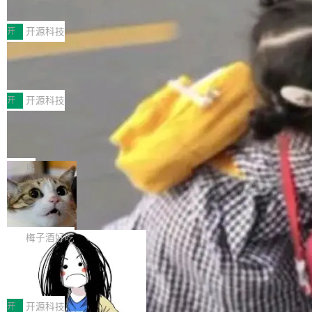
典型案例
计算节点间多种内存类型的高性能通信。 UCL-
近日，工信部科技司公示《2025人工智能应用典
MPComm将作为一种传输引擎接入Mooncake T
型案例入选名单》，深信服“面向企业研发场景的
开
开源科技
ENT，实现零拷贝传输性能提升30%、非零拷贝
开源 AI 编程平台 CoStrict 应用”凭借卓越的技术
传输性能最高提升5倍。UCL-MPComm底层基
深信服AI算力网关入选工信部人工智能
创新与落地成效成功入选。 全链路私有化部署，
应用典型案例！
于自研UCL-Engine通信引擎，后续腾讯网平将
助力企业AI研发安全落地 当前，越来越多企业已
前不久，工业和信息化部正式发布《2025年人工
持续开源更多基于UCL-Engine的高性能通信组
经开始引入 AI Coding 工具，通过调用公有云模
智能应用典型案例名单》，集中展示人工智能在
开
开源科技
件。 腾讯网平团队在UCL-MPComm中实现了一
型或企业内部部署模型提升研发效率。但随着 AI
各领域的应用成果，覆盖技术底座、行业赋能、
个独立于业务线程的全局通信引擎（Engine），
Jeff Dean 离开 Google：一个时代的结
Coding 从个人辅助工具逐步走向团队级、组织
产品应用、支撑保障、专题等五大方向。深信服
并实...
束，一个实验室的开始
级应用，企业在规模化落地过程中，对安全性、
AI算力网关（AI创新平台）成功入选！ 随着各行
Google 员工编号 20。MapReduce 作者之一。
可控性和代码质量提出了更高要求。 首先是数据
各业的Agent走向规模化建设，算力构成形态逐
Bigtable 作者之一。TensorFlow 的作者之一。
局
安全与合规要求。对于大多数普通研发场景，公
渐丰富，用户关注的重点也在发生变化：不只是
Gemini 的架构师。Google 首席科学家。 Jeff D
有云模型能够满足快速试用和效率提升的需求。
🔥 SolonCode v2026.8.4 发布：界面
让AI用起来，还要进一步看清混合算力时代下，
ean 在 Google 工作了 27 年后，宣布离职。 他
但对于金融、能源、医疗等对数据安全要求较...
字体可调、22 种语言、记忆搜索增强
Token花在哪里、算力是否被充分利用，以及持
不是一个人走。一同离开的还有 Sanjay Ghema
打开终端就能上岗的全中文编码智能体，这一轮
续增长的AI成本该如何优化。 深信服AI算力网关
wat（Google 员工编号 23，Jeff Dean 二十多
把「看得清、用母语、记得住」三件事一次补
梅子酒好吃
正是围绕这些实际问题，从Token治理和成本治
年的编程搭档，MapReduce 和 Bigtable 的共同
齐。 SolonCode 是什么 SolonCode 是杭州无
理两个方面，让用户的每一份算力都看得清、管
作者）、Quoc Le（Google 大脑核心成员，Se
让“代码语义理解”深度释放AI Coding
耳科技研发的企业级终端编码智能体——一位全
得住、用得稳、省得下、更安全！ 一、从现在开
价值潜能：华为云码道（CodeArts）
q2Seq 和 DocAI 的共同发明人）以及 Oriol Vin
中文驱动的数字员工，自主理解需求、规划步
一、代码仓深度理解技术的作用与价值 在软件工
始，Token使用一目...
代码仓技术解析
yals（Gemini 联合负责人，AlphaSta...
骤、编写代码。不挑模型、不挑平台，curl 一行
程实践中，代码仓是企业核心知识资产的主要载
开
开源科技