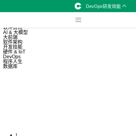
DevOps研发效能
综合
开源资讯
软件资讯
AI & 大模型
大前端
软件架构
开发技能
硬件 & IoT
DevOps
程序人生
数据库
1