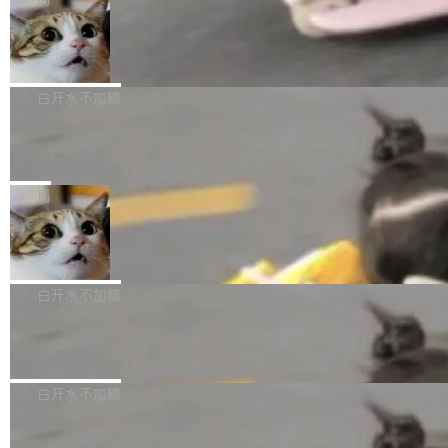
l 迁移或唤醒时，新宿主从 S3 恢复 SQLite 数据
te 17 Pro、OPPO K15，要么是vivo X300 E这
本控制系统。目前处于 Early Access 阶段。 De
库继续执行。存储库是持久化的唯一真相...
样的次旗舰。 Galaxy Z Fold8 Ultra / Z Fold8 /
SpaceXAI 单季资本开支达 183 亿美元
ltaDB 的核心思路直接写在 landing page 最显
Z Flip8三款折叠屏新机均在7月22日发布，且全
眼的位置：「Software is made between com
根据风险投资人Tomer Tunguz 博客（VC 分
部搭载骁龙8 Elite Gen5 for Galaxy，它们本该
mits」——软件是在 commit 之间写出来的。git
析）披露的最新分析与第二季度业绩报告，Spac
白开水不加糖
是7月性...
只记录了你提交的最终状态，但真正的工作过程
eXAI在上个季度的总资本支出飙升至183.7亿美
——打字、删改、试错、agent 对话——都在 co
Meta 发布终端编程 Agent“Muse Cod
元。其中，绝大部分资金被直接用于 AI 领域，
e” 和 Muse Spark 1.2 模型
mmit 之间的空隙里丢失了。 DeltaDB 要做的就
金额高达158.3亿美元，这一单项投入已经逼近
Meta 今天发布了两款 AI 产品：Muse Code，
是把这段空隙补上。 回退到任何一次编辑：Delt
微软同期总资本开支的四成。 与亚马逊、Alpha
一个在终端里运行的编程 agent；Muse Spark
局
aDB 捕获 commit 之间的每一次操作，...
bet、微软以及 Meta 等传统科技巨头相比，Spa
1.2，驱动这个 agent 的新模型。一句话概括：
ceXAI的资金消耗速度尤为引人瞩目。然而，支
美团开源 LoHoSearch，用知识图谱校
你可以用 curl -fsSL https://dev.meta.ai/install.
准 AI 能力认知
撑庞大支出的资金来源却呈现出截然不同的面
sh | bash 安装一个能在大项目里自动规划、写
机器出题的前提，是让机器拥有全局视野。整个
貌。数据显示，微软和 Meta 主要依托充沛的经
代码、验证结果的 AI 终端工具。 据介绍，Muse
构建流程可以分为四个环节：建图 → 控制难度
白开水不加糖
营现金流来覆盖资本开支，其资本支出覆盖率分
Code 是 Meta 的编程 agent 产品。它和市场上
→ 质量把关 → 数据概览。
别达到155% 和106%;而SpaceXAI的经营现金
已有的终端编程 agent 在设计理念上有几个明显
腾讯开源 UCL-MPComm 通信库
流仅能覆盖资本开支的12...
的差异点。 异步后台 agent：Muse Code 有一
腾讯网平团队宣布开源了 UCL-MPComm 通信
个主 agent 循环，外加一组后台 agent。这些后
库，并将作为transport接入Mooncake TENT。
白开水不加糖
台 agent...
该通信库针对AI Memory池化场景的数据传输需
CoStrict入选工信部2025人工智能应用
求进行了深度优化，能够实现数据中心内大规模