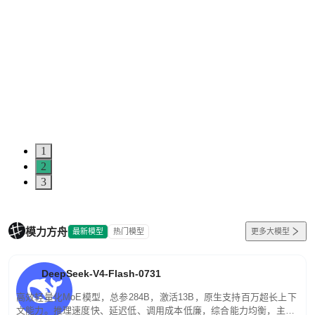
1
2
3
模力方舟
最新模型
热门模型
更多大模型
DeepSeek-V4-Flash-0731
高效轻量化MoE模型，总参284B，激活13B，原生支持百万超长上下
文能力。推理速度快、延迟低、调用成本低廉，综合能力均衡，主打