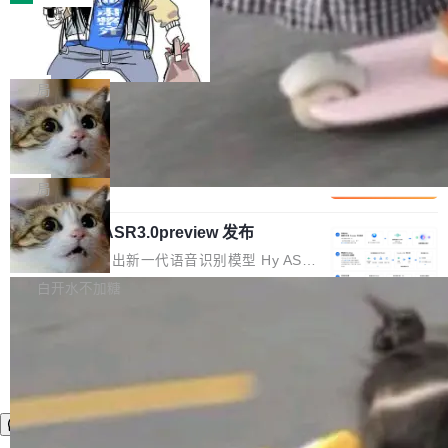
装完即用。 开源地址：Gitee · GitCode · GitHu
体。企业级代码仓库通常包含数十万乃至数百万
b 安装 支持 Java 8+（8~26）、macOS / Linu
一条“删库”命令跑 17 小时，算法工程
个文件，其规模远超单次模型调用可承载的上下
师删光 89TB 数据只为干私活
x / Windows / Harmony PC。 # macOS / Linu
文窗口。随着项目规模的持续扩张与代码历史的
最高人民检察院8月4日公布了一起案件：北京一
x / Harmony PC curl -fsSL https://solon.noea
不断累积，代码仓中的模块关系、接口契约、业
名90后算法工程师王某，为了给自己接的私活腾
局
r.org/solon...
务逻辑等关键信息往往分散于数十乃至数百个文
服务器空间，删光了公司AI游戏部门的全部核心
件之中，形成高度复杂的知识关联网络。传统的
Cloudflare 分享推理优化实践：KV ca
数据。 王某2024年1月入职东城区某科技公司AI
che 量化 + 权重压缩，吞吐量提升 4
代码检索手段（如关键词匹配、目录遍历）仅能
短剧部门，有互联网大厂背景。在公司内部架构
Kimi 和 GLM 是当前最强的大模型系列之一，但
1%，成本降 30%
在语法层面完成文本定位，难以触及代码的语义
调整期间，部门三次通知全员将数据从A集群迁
它们有一个共同的问题：太吃显存了。月之暗面
局
内涵与结构关联，导致开发者使用代码智能体在
移到B集群，王某都回复了"收到"。 他没有迁移
的 Kimi K 系列和智谱的 GLM 都是长上下文、M
理解大规模代码仓时面临显著"代码仓理解"瓶
数据。2024年9月3日下午4点，他使用此前登录
腾讯混元 Hy ASR3.0preview 发布
oE 架构的大模型，好用到让人上瘾，但 GPU 显
颈。 代码仓深度理解服务（以下简称" CodeBas
的账号密码进入A集群，输入了一条被程序员圈
存永远不够用。 Cloudflare 的 Workers AI 团队
腾讯混元正式推出新一代语音识别模型 Hy ASR
e深度理解服务"）是华为云码道（CodeA...
称为"删库跑路"的命令——最高管理员权限、无
一直在跑这些模型的推理。他们在官方博客上发
3.0preview。基于最新一代大语言模型 Hy3 的
白开水不加糖
需确认、强制递归删除。17个小时后，运维人员
了一篇技术文章，详细拆解了三种让大模型在 G
语言理解能力，以及融合了高精度语音识别与深
发现异常并中止进程时，89TB数据已经没了。
PU 上跑得更省、更快的技术手段——KV cache
度语义理解能力，实现了语音识别能力的全面升
删掉的是AI游戏部门的全部开发文件，包括公司
量化、模型权重压缩、以及共享 KV cache 的完
级。 根据介绍，Hy ASR3.0preview 目标在于：
自研的多个文生3D和...
整性保护。效果是：吞吐量提升 41%，每 token
让语音识别不再只是听清，而是真正听懂。通过
成本降低 30%，精度不变。 FP8 省的不仅是显
先理解你的语境和意图，再把准确的文字直接给
存 KV cache 是推理时最吃显...
到你。从“逐字转写、单点优化”演进为“理解语