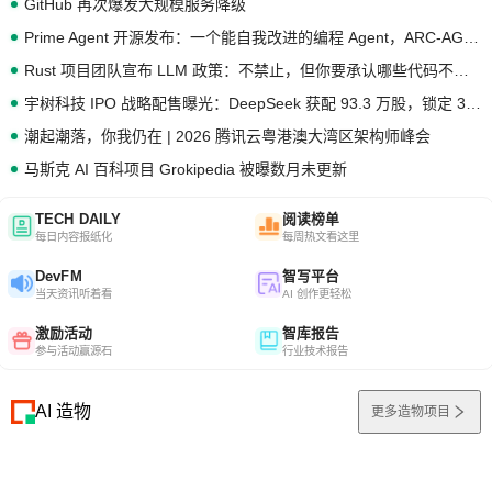
GitHub 再次爆发大规模服务降级
Prime Agent 开源发布：一个能自我改进的编程 Agent，ARC-AGI 3 超越人类专家基线
Rust 项目团队宣布 LLM 政策：不禁止，但你要承认哪些代码不是你写的
宇树科技 IPO 战略配售曝光：DeepSeek 获配 93.3 万股，锁定 36 个月
潮起潮落，你我仍在 | 2026 腾讯云粤港澳大湾区架构师峰会
马斯克 AI 百科项目 Grokipedia 被曝数月未更新
TECH DAILY
阅读榜单
每日内容报纸化
每周热文看这里
DevFM
智写平台
当天资讯听着看
AI 创作更轻松
激励活动
智库报告
参与活动赢源石
行业技术报告
AI 造物
更多造物项目