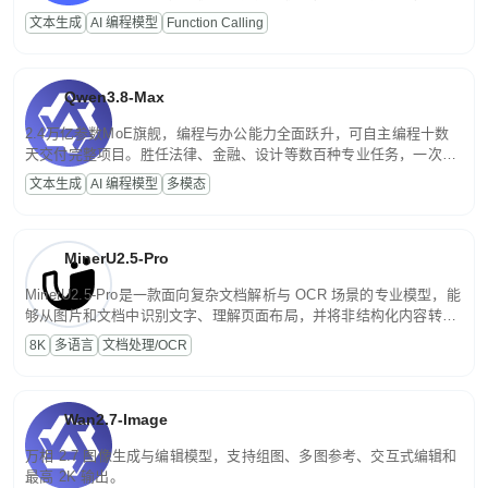
高并发、轻量化任务，适合日常对话、内容创作、基础 RAG、批量
文本生成
AI 编程模型
Function Calling
文案处理等普惠刚需场景。
Qwen3.8-Max
2.4万亿参数MoE旗舰，编程与办公能力全面跃升，可自主编程十数
天交付完整项目。胜任法律、金融、设计等数百种专业任务，一次对
话端到端交付生产级成果。原生视觉理解贯穿规划、执行与验证全流
文本生成
AI 编程模型
多模态
程，支持超长文档与长视频的深度语义解析。长程任务中自主规划与
闭环迭代，持续进化。
MinerU2.5-Pro
MinerU2.5-Pro是一款面向复杂文档解析与 OCR 场景的专业模型，能
够从图片和文档中识别文字、理解页面布局，并将非结构化内容转换
为便于存储、检索和二次处理的结构化结果。
8K
多语言
文档处理/OCR
Wan2.7-Image
万相 2.7 图像生成与编辑模型，支持组图、多图参考、交互式编辑和
最高 2K 输出。