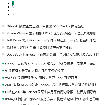
2
3
4
5
Gitee AI 队友正式上线，免费领 500 Credits 体验额度
Simon Willison 重新拥抱 MCP：无状态协议如何改变游戏规则
Jeff Dean 离开 Google：一个时代的结束，一个实验室的开始
慕尼黑市政府为全职开源项目维护者提供资助
DeepSeek Harness 宣布内测邀请，全网最大规模开源 Agent 路演现场诞生
OpenAI 宣布为 GPT-5.6 Sol 调优，并让免费用户无限用 Luna
许多顶级实验室的人现在几乎不读论文了
xAI 前工程师评现代 AI 领域最重要 Top3 开源项目
AMD 收购 AI 芯片创企 Taalas，旨在将模型权重刻进芯片以提升推理性能
红帽在2026年Gartner云原生应用平台魔力象限中被评为领导者
IBM与红帽扩展Lightwell服务方案，构建适配AI时代开源生态的可信基础设施