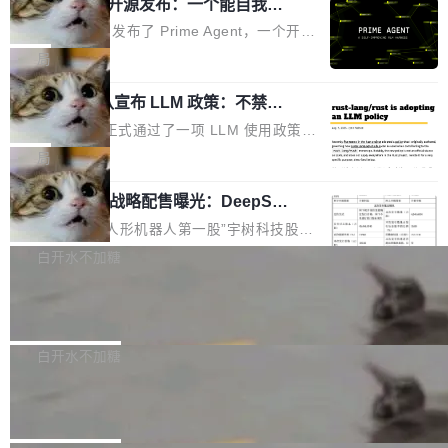
（OHDD：OpenHarmony Hardware Develope
Prime Agent 开源发布：一个能自我改
障无法工作。Pages、Copilot code review、C
进的编程 Agent，ARC-AGI 3 超越人类
r Day）将在杭州启航。活动面向智能硬件产业
opilot coding agent 全部受影响。从检测到完全
Prime Intellect 发布了 Prime Agent，一个开源
专家基线
链企业和开发者，邀请行业专家与资深技术顾
恢复，大约 12 小时。 这是 2026 年 8 月的第六
的编程 Agent Harness，核心设计围绕两个抽
局
问，围绕开源鸿蒙技术能力、设备适配、芯片适
起事故，其中四起与 AI/Copilot 服务相关。 Git
象：Recursive Language Model（RLM）和 C
配、功耗与稳定性调优、兼容性测评及统一互联
Hub 员工 kdaigle 在 HN 讨论中贴出了一组数
Rust 项目团队宣布 LLM 政策：不禁
ontinual Harness。在 ARC-AGI 3 基准测试
等内容展开系统讲解和实战交流，帮助企业进一
止，但你要承认哪些代码不是你写的
据：2025 年全年 10 亿次 commit。现在，每周
上，Prime Agent + Opus 5 的组合达到了 95.
Rust 语言项目正式通过了一项 LLM 使用政策，
步了解开源鸿蒙在智能...
2.75 亿次，全年预计 140 亿次。GitHub...
5% RHAE Best@1，超过了 ARC 报告的人类专
覆盖 rust-lang/rust 单一仓库的代码贡献。这不
局
家基线 95.4%。 不是又一个 coding agent 包装
是项目级别的官方立场，目前由五个团队采纳，
器 Prime Agent 的架构和市面上大多数 coding
宇树科技 IPO 战略配售曝光：DeepSe
但它可能是主流开源项目中关于 AI 辅助贡献最
ek 获配 93.3 万股，锁定 36 个月
agent 有本质区别。大多数 agent harness 的设
细致的一份规则。 政策的核心只有一句话：LLM
8月6日晚间，“人形机器人第一股”宇树科技股份
计是基于早期模型的能力—...
可以用来分析、提炼、审阅、建议，但不能用来
有限公司披露IPO发行价格及战略配售结果，杭
白开水不加糖
创作。 具体来说，LLM 生成的代码可以提交，
州深度求索人工智能基础技术研究有限公司（De
但必须满足五个条件：预先安排、非关键、高质
Docker 29.7.2 发布
epSeek）获配93.3399万股，按150.8元/股发行
量、充分测试、充分审查，并且必须披露。LLM
价格计算，认购金额约1.41亿元，股份锁定期为
Docker 29.7.2 现已发布，具体更新内容如下：
不得生成涉及安全性的关键变更，除非作者本身
36个月。 公告显示，本次宇树科技战略配售对
Bug fixes and enhancements 修复多次传递同
白开水不加糖
就是领域专家。即使如此，政策也"强烈不建
象主要包括长期投资机构、与公司业务具有战略
一环境变量时，docker service create和docker
议"这么做。 对于不披露的情况，审核者可以直
Apache Fluss 毕业成为顶级项目
合作关系或长期合作愿景的大型企业、科创板保
service update会发生 panic 的问题。docker/cl
接关闭 PR，无需解释。 政策作者 Jynn Ne...
荐人跟投子公司，以及公司高级管理人员和核心
i#7145 修复了 Docker Engine 29.7.0 中引入的
今年 7 月，Apache Fluss 的毕业提案在 Apach
员工参与设立的专项资产管理计划。其中，Dee