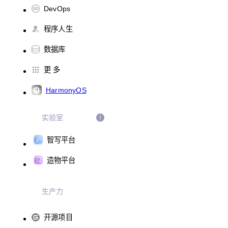
DevOps
程序人生
数据库
更 多
HarmonyOS
实验室
智写平台
造物平台
生产力
开源项目