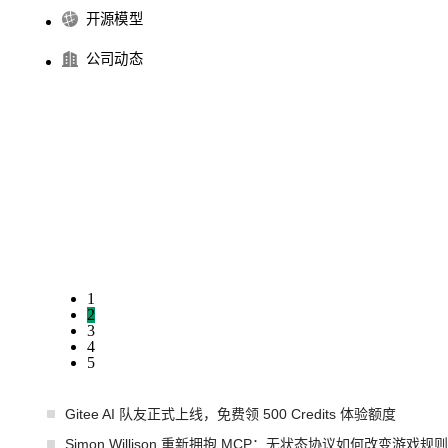
开源模型
公司动态
1
2
3
4
5
Gitee AI 队友正式上线，免费领 500 Credits 体验额度
Simon Willison 重新拥抱 MCP：无状态协议如何改变游戏规则