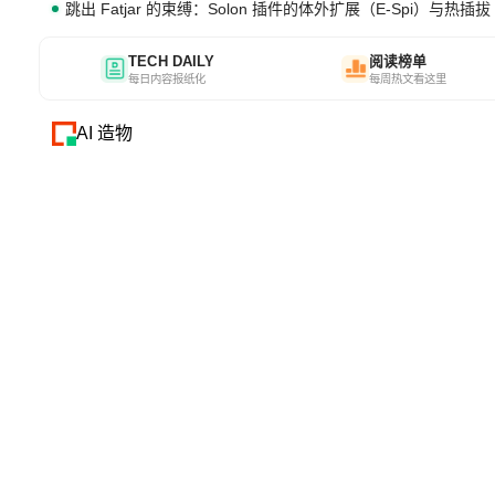
跳出 Fatjar 的束缚：Solon 插件的体外扩展（E-Spi）与热插拔（
TECH DAILY
阅读榜单
每日内容报纸化
每周热文看这里
AI 造物