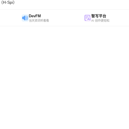
H-Spi）
DevFM
智写平台
当天资讯听着看
AI 创作更轻松