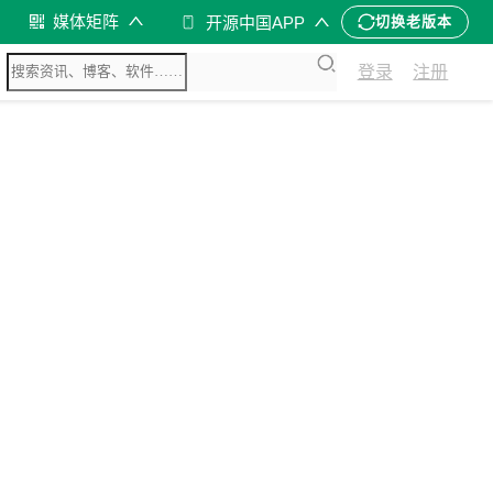
媒体矩阵
开源中国APP
切换老版本
登录
注册