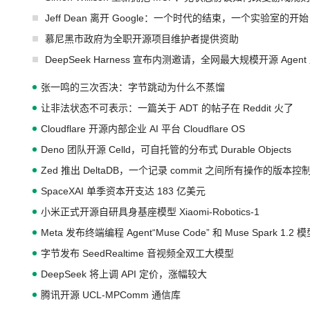
Jeff Dean 离开 Google：一个时代的结束，一个实验室的开始
慕尼黑市政府为全职开源项目维护者提供资助
DeepSeek Harness 宣布内测邀请，全网最大规模开源 Age
张一鸣的三次否决：字节跳动为什么不蒸馏
让非法状态不可表示：一篇关于 ADT 的帖子在 Reddit 火了
Cloudflare 开源内部企业 AI 平台 Cloudflare OS
Deno 团队开源 Celld，可自托管的分布式 Durable Objects
Zed 推出 DeltaDB，一个记录 commit 之间所有操作的版本控
SpaceXAI 单季资本开支达 183 亿美元
小米正式开源自研具身基座模型 Xiaomi-Robotics-1
Meta 发布终端编程 Agent“Muse Code” 和 Muse Spark 1.2 
字节发布 SeedRealtime 音视频全双工大模型
DeepSeek 将上调 API 定价，涨幅较大
腾讯开源 UCL-MPComm 通信库