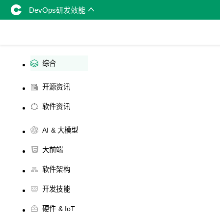
DevOps研发效能
综合
开源资讯
软件资讯
AI & 大模型
大前端
软件架构
开发技能
硬件 & IoT