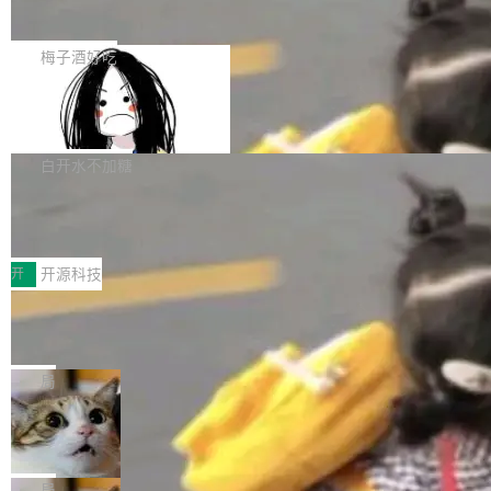
展开启新的篇章。
滞，过去三个月内没有任何条目完成更新，用户
如果你在 Spring Boot 里做过国际化，流程大概
提交的编辑请求也长期处于待处理状态。 Groki
是这样的：配 MessageSource 的 Bean、写 R
梅子酒好吃
pedia 于去年底上线，定位为由人工智能生成内
eloadableResourceBundleMessageSource、
容的百科平台，被马斯克视为传统众包百科网站
Apache Doris 4.1 全面增强 Iceberg：
声明 LocaleResolver、注册 LocaleChangeInt
支持 UPDATE、MERGE INTO 与 Iceb
维基百科的替代方案。Lawfare 调查发现，无论
erceptor…五六步之后才能看到第一行翻译文
Apache Doris 4.1 要补齐的，正是缺失的那一
erg V3
热门页面还是低关注度页面，均未出现近期更
本。 Solon 换了个方式。整个 i18n 模块围绕三
半。在已有查询能力的基础上，Doris 进一步支
白开水不加糖
新，相关问题并非局限于特定领域，而是在不同
个解析器、一个注解、一个工具类展开——没有
持了 UPDATE、DELETE、MERGE INTO 等数
主题和访问量页面中普遍存在。 调查人员最初认
XML、没有拦截器注册、没有样板配置。 资源
Testin XAgent：CIO智能测试落地指南
据修改操作、完整的表结构管理与分区演进，以
为，Grokipedia可能只是限...
文件的约定 把文件放到 resources/i18n/ 下： r
及 rewrite_data_files、expire_snapshots 等日
7月30日，TiD2026质量竞争力大会在北京中关
esources/i18n/messages.properties ...
常维护操作，并完整支持 Iceberg V3 格式。
村国家自主创新示范区会议中心开幕。本届大会
开
开源科技
由中关村智联软件服务业质量创新联盟主办，以
让非法状态不可表示：一篇关于 ADT
“智构可信·质创未来——AI原生时代的质量新范
的帖子在 Reddit 火了
式”为主题，直面AI从实验室走向规模化产业落地
有一种东西，一旦用过就回不去了。Alex Fedos
的核心质量命题。会上，《2026智能研发生产力
eev 管它叫"软件设计的基石"。 他说的东西不新
局
工具选型手册》发布，Testin云测的Testin XAge
鲜——代数数据类型（ADT），尤其是和类型
Cloudflare 开源内部企业 AI 平台 Clou
nt智能测试系统入选AI测试领域代表产品。对CI
（sum type）。但他说清楚了一件事：这不是类
dflare OS
O而言，这提示了一个转变：AI测试正在从效率
型系统的学术体操，是日常编码的思维方式。 文
Cloudflare 发布了一个开源项目 Cloudflare O
工具升级为企业的质量基础设施。 CIO面对的新
章从一个简单的例子切入。一个网站的深色主题
S。如果你只看官方博客，你会觉得这是又一
局