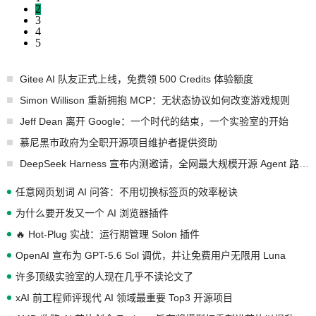
2
3
4
5
Gitee AI 队友正式上线，免费领 500 Credits 体验额度
Simon Willison 重新拥抱 MCP：无状态协议如何改变游戏规则
Jeff Dean 离开 Google：一个时代的结束，一个实验室的开始
慕尼黑市政府为全职开源项目维护者提供资助
DeepSeek Harness 宣布内测邀请，全网最大规模开源 Agent 路演现场诞生
任意网页划词 AI 问答：不用切换标签页的效率秘诀
为什么要开发又一个 AI 浏览器插件
🔥 Hot-Plug 实战：运行期管理 Solon 插件
OpenAI 宣布为 GPT-5.6 Sol 调优，并让免费用户无限用 Luna
许多顶级实验室的人现在几乎不读论文了
xAI 前工程师评现代 AI 领域最重要 Top3 开源项目