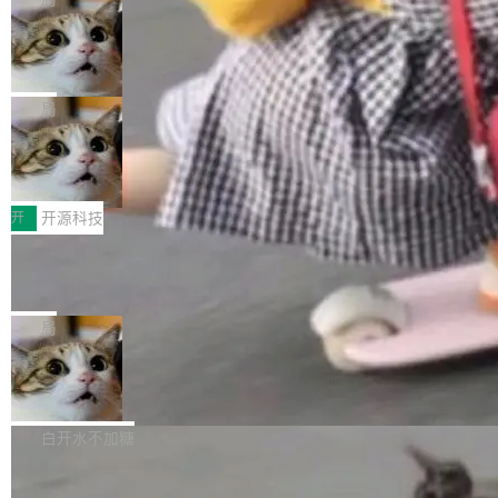
现实 过去两年，CIO们的焦虑清单上多了两项：
设置，如果用布尔值 + 可空字段来表示——bool
个"AI 知识库 + 聊天机器人"——每个大厂都在
一是如何让大模型和智能体应用安全地从PoC走
ean 表示是否可切换，nullable 的默认模式、浅
Deno 团队开源 Celld，可自托管的分
做，没什么新鲜的。 但 Kenton Varda 在 Twitte
向生产，二是如何让测试团队跟得上AI应用...
布式 Durable Objects
色方案、深色方案——会产生大量无意义的组
r 上把事情说清楚了： 今天我们发布了 Cloudfla
Ryan Dahl 领导的 Deno 团队推出了最新开源项
合。方案缺了、配置冲突了、全 null 了。要知道
re OS，一个带连接器的聊天机器人，跟其他所
目 Celld，一个能在自己机器上运行 Cloudflare
局
哪些组合有效，作者说，你得靠"文档、校验、或
有科技公司做的一样。只不过，实际上它不一
Workers 和 Durable Objects 的守护进程。 设
者部落知识"。 换个写法。Rust 的 enum，两个
样。这是 Sandstorm.io 的重制版，我十年前的
鲁大师7月新机性能/流畅/AI榜：vivo夺
计思路很直接：每个对象是一个独立的 SQLite
变体：Switchable...
性能、流畅双第一，三星Galaxy Z系列
那个创业公司。不同的是，这次它构建在 Cloudf
数据库，按名称寻址，复制到你自己的 S3 兼容
2026年7月的手机市场，由于存储等硬件成本暴
新折叠缺席
lare Workers 上——我花了九年时间搭建的平台
存储库里。节点之间只通过这个存储库协调——
增，手机厂商的日子也不好过啊，新机速度明显
开
开源科技
——并且深度集成了 AI。这基本上是我十年秘密
没有控制平面，没有共识协议。每个对象自带一
放缓，因此硝烟味淡了许多。新机参数规格除开
计划的顶峰。 十年前，Ken...
个小型数据库，应用天然按分片构建，单个数据
Zed 推出 DeltaDB，一个记录 commit
高价的三星折叠（三星Galaxy Z Fold8 Ultra / Z
之间所有操作的版本控制系统
库的竞争和爆炸半径问题在设计层面就被消除
Fold8 / Z Flip8）外，其余要么是中低端机器，
Zed 编辑器团队发布了新项目——DeltaDB，一
了。 闲置的 cell 会休眠到几乎不占资源。当 cel
例如iQOO Z11i、REDMI Note 17、REDMI No
个在 git commit 之间记录每一次编辑操作的版
局
l 迁移或唤醒时，新宿主从 S3 恢复 SQLite 数据
te 17 Pro、OPPO K15，要么是vivo X300 E这
本控制系统。目前处于 Early Access 阶段。 De
库继续执行。存储库是持久化的唯一真相...
样的次旗舰。 Galaxy Z Fold8 Ultra / Z Fold8 /
SpaceXAI 单季资本开支达 183 亿美元
ltaDB 的核心思路直接写在 landing page 最显
Z Flip8三款折叠屏新机均在7月22日发布，且全
眼的位置：「Software is made between com
根据风险投资人Tomer Tunguz 博客（VC 分
部搭载骁龙8 Elite Gen5 for Galaxy，它们本该
mits」——软件是在 commit 之间写出来的。git
析）披露的最新分析与第二季度业绩报告，Spac
白开水不加糖
是7月性...
只记录了你提交的最终状态，但真正的工作过程
eXAI在上个季度的总资本支出飙升至183.7亿美
——打字、删改、试错、agent 对话——都在 co
Meta 发布终端编程 Agent“Muse Cod
元。其中，绝大部分资金被直接用于 AI 领域，