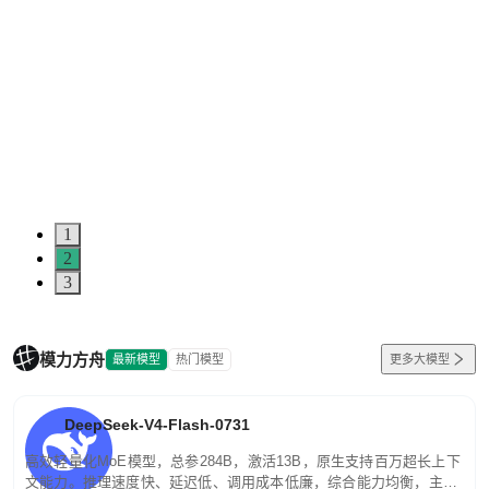
1
2
3
模力方舟
最新模型
热门模型
更多大模型
DeepSeek-V4-Flash-0731
高效轻量化MoE模型，总参284B，激活13B，原生支持百万超长上下
文能力。推理速度快、延迟低、调用成本低廉，综合能力均衡，主打