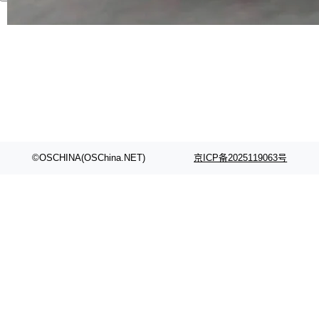
代码检索手段（如关键词匹配、目录遍历）仅能
在语法层面完成文本定位，难以触及代码的语义
内涵与结构关联，导致开发者使用代码智能体在
理解大规模代码仓时面临显著"代码仓理解"瓶
颈。 代码仓深度理解服务（以下简称" CodeBas
e深度理解服务"）是华为云码道（CodeA...
©OSCHINA(OSChina.NET)
京ICP备2025119063号