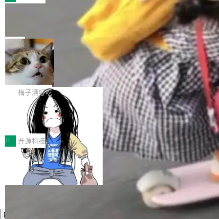
件。 腾讯网平团队在UCL-MPComm中实现了一
型或企业内部部署模型提升研发效率。但随着 AI
各领域的应用成果，覆盖技术底座、行业赋能、
个独立于业务线程的全局通信引擎（Engine），
Coding 从个人辅助工具逐步走向团队级、组织
Jeff Dean 离开 Google：一个时代的结
产品应用、支撑保障、专题等五大方向。深信服
并实...
束，一个实验室的开始
级应用，企业在规模化落地过程中，对安全性、
AI算力网关（AI创新平台）成功入选！ 随着各行
Google 员工编号 20。MapReduce 作者之一。
可控性和代码质量提出了更高要求。 首先是数据
各业的Agent走向规模化建设，算力构成形态逐
Bigtable 作者之一。TensorFlow 的作者之一。
局
安全与合规要求。对于大多数普通研发场景，公
渐丰富，用户关注的重点也在发生变化：不只是
Gemini 的架构师。Google 首席科学家。 Jeff D
有云模型能够满足快速试用和效率提升的需求。
让AI用起来，还要进一步看清混合算力时代下，
🔥 SolonCode v2026.8.4 发布：界面
ean 在 Google 工作了 27 年后，宣布离职。 他
但对于金融、能源、医疗等对数据安全要求较...
字体可调、22 种语言、记忆搜索增强
Token花在哪里、算力是否被充分利用，以及持
不是一个人走。一同离开的还有 Sanjay Ghema
打开终端就能上岗的全中文编码智能体，这一轮
续增长的AI成本该如何优化。 深信服AI算力网关
wat（Google 员工编号 23，Jeff Dean 二十多
把「看得清、用母语、记得住」三件事一次补
梅子酒好吃
正是围绕这些实际问题，从Token治理和成本治
年的编程搭档，MapReduce 和 Bigtable 的共同
齐。 SolonCode 是什么 SolonCode 是杭州无
理两个方面，让用户的每一份算力都看得清、管
作者）、Quoc Le（Google 大脑核心成员，Se
让“代码语义理解”深度释放AI Coding
耳科技研发的企业级终端编码智能体——一位全
得住、用得稳、省得下、更安全！ 一、从现在开
价值潜能：华为云码道（CodeArts）
q2Seq 和 DocAI 的共同发明人）以及 Oriol Vin
中文驱动的数字员工，自主理解需求、规划步
一、代码仓深度理解技术的作用与价值 在软件工
始，Token使用一目...
代码仓技术解析
yals（Gemini 联合负责人，AlphaSta...
骤、编写代码。不挑模型、不挑平台，curl 一行
程实践中，代码仓是企业核心知识资产的主要载
开
开源科技
装完即用。 开源地址：Gitee · GitCode · GitHu
体。企业级代码仓库通常包含数十万乃至数百万
b 安装 支持 Java 8+（8~26）、macOS / Linu
个文件，其规模远超单次模型调用可承载的上下
x / Windows / Harmony PC。 # macOS / Linu
文窗口。随着项目规模的持续扩张与代码历史的
x / Harmony PC curl -fsSL https://solon.noea
不断累积，代码仓中的模块关系、接口契约、业
r.org/solon...
务逻辑等关键信息往往分散于数十乃至数百个文
件之中，形成高度复杂的知识关联网络。传统的