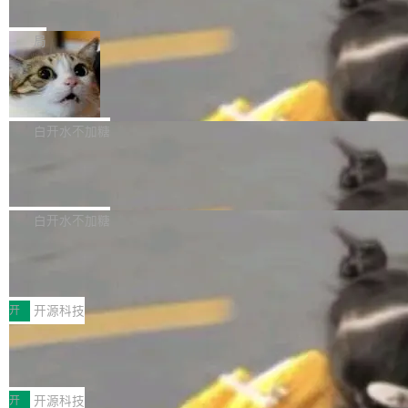
e” 和 Muse Spark 1.2 模型
mmit 之间的空隙里丢失了。 DeltaDB 要做的就
金额高达158.3亿美元，这一单项投入已经逼近
Meta 今天发布了两款 AI 产品：Muse Code，
是把这段空隙补上。 回退到任何一次编辑：Delt
微软同期总资本开支的四成。 与亚马逊、Alpha
一个在终端里运行的编程 agent；Muse Spark
局
aDB 捕获 commit 之间的每一次操作，...
bet、微软以及 Meta 等传统科技巨头相比，Spa
1.2，驱动这个 agent 的新模型。一句话概括：
ceXAI的资金消耗速度尤为引人瞩目。然而，支
美团开源 LoHoSearch，用知识图谱校
你可以用 curl -fsSL https://dev.meta.ai/install.
准 AI 能力认知
撑庞大支出的资金来源却呈现出截然不同的面
sh | bash 安装一个能在大项目里自动规划、写
机器出题的前提，是让机器拥有全局视野。整个
貌。数据显示，微软和 Meta 主要依托充沛的经
代码、验证结果的 AI 终端工具。 据介绍，Muse
构建流程可以分为四个环节：建图 → 控制难度
白开水不加糖
营现金流来覆盖资本开支，其资本支出覆盖率分
Code 是 Meta 的编程 agent 产品。它和市场上
→ 质量把关 → 数据概览。
别达到155% 和106%;而SpaceXAI的经营现金
腾讯开源 UCL-MPComm 通信库
已有的终端编程 agent 在设计理念上有几个明显
流仅能覆盖资本开支的12...
的差异点。 异步后台 agent：Muse Code 有一
腾讯网平团队宣布开源了 UCL-MPComm 通信
个主 agent 循环，外加一组后台 agent。这些后
库，并将作为transport接入Mooncake TENT。
白开水不加糖
台 agent...
该通信库针对AI Memory池化场景的数据传输需
CoStrict入选工信部2025人工智能应用
求进行了深度优化，能够实现数据中心内大规模
典型案例
计算节点间多种内存类型的高性能通信。 UCL-
近日，工信部科技司公示《2025人工智能应用典
MPComm将作为一种传输引擎接入Mooncake T
型案例入选名单》，深信服“面向企业研发场景的
开
开源科技
ENT，实现零拷贝传输性能提升30%、非零拷贝
开源 AI 编程平台 CoStrict 应用”凭借卓越的技术
传输性能最高提升5倍。UCL-MPComm底层基
深信服AI算力网关入选工信部人工智能
创新与落地成效成功入选。 全链路私有化部署，
应用典型案例！
于自研UCL-Engine通信引擎，后续腾讯网平将
助力企业AI研发安全落地 当前，越来越多企业已
前不久，工业和信息化部正式发布《2025年人工
持续开源更多基于UCL-Engine的高性能通信组
经开始引入 AI Coding 工具，通过调用公有云模
智能应用典型案例名单》，集中展示人工智能在
开
开源科技