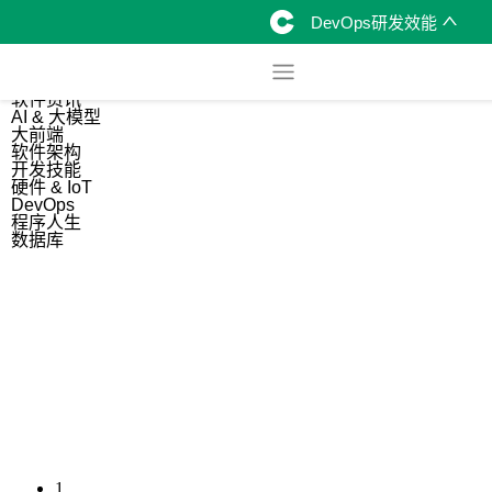
DevOps研发效能
综合
开源资讯
软件资讯
AI & 大模型
大前端
软件架构
开发技能
硬件 & IoT
DevOps
程序人生
数据库
1