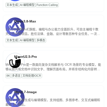
高并发、轻量化任务，适合日常对话、内容创作、基础 RAG、批量
文本生成
AI 编程模型
Function Calling
文案处理等普惠刚需场景。
Qwen3.8-Max
2.4万亿参数MoE旗舰，编程与办公能力全面跃升，可自主编程十数
天交付完整项目。胜任法律、金融、设计等数百种专业任务，一次对
话端到端交付生产级成果。原生视觉理解贯穿规划、执行与验证全流
文本生成
AI 编程模型
多模态
程，支持超长文档与长视频的深度语义解析。长程任务中自主规划与
闭环迭代，持续进化。
MinerU2.5-Pro
MinerU2.5-Pro是一款面向复杂文档解析与 OCR 场景的专业模型，能
够从图片和文档中识别文字、理解页面布局，并将非结构化内容转换
为便于存储、检索和二次处理的结构化结果。
8K
多语言
文档处理/OCR
Wan2.7-Image
万相 2.7 图像生成与编辑模型，支持组图、多图参考、交互式编辑和
最高 2K 输出。