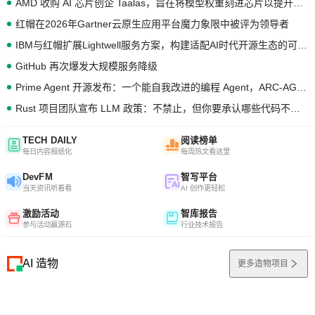
AMD 收购 AI 芯片创企 Taalas，旨在将模型权重刻进芯片以提升推理性能
红帽在2026年Gartner云原生应用平台魔力象限中被评为领导者
IBM与红帽扩展Lightwell服务方案，构建适配AI时代开源生态的可信基础设施
GitHub 再次爆发大规模服务降级
Prime Agent 开源发布：一个能自我改进的编程 Agent，ARC-AGI 3 超越人类专家基线
Rust 项目团队宣布 LLM 政策：不禁止，但你要承认哪些代码不是你写的
TECH DAILY
阅读榜单
每日内容报纸化
每周热文看这里
DevFM
智写平台
当天资讯听着看
AI 创作更轻松
激励活动
智库报告
参与活动赢源石
行业技术报告
AI 造物
更多造物项目