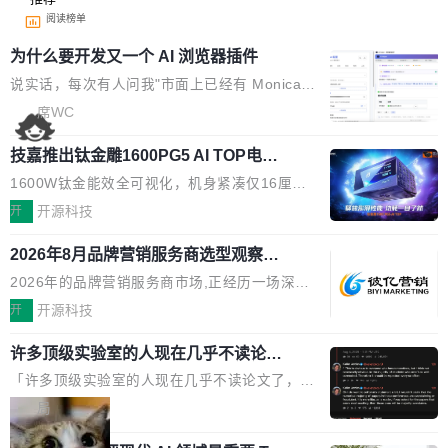
阅读榜单
为什么要开发又一个 AI 浏览器插件
说实话，每次有人问我"市面上已经有 Monica、
Sider、Copilot for Chrome 这些 AI 浏览器插件
席WC
了，你为什么还要再做一个"，我都觉得这个问题
技嘉推出钛金雕1600PG5 AI TOP电
问得好。 因为我自己也是从用户变成开发者的。
源：为发烧级主机与本地AI算力打造旗
现有产品的天花板 我用过不少 AI 浏览器插件。
1600W钛金能效全可视化，机身紧凑仅16厘米
舰供电方案
刚开始觉得都挺好——选中一段文字，弹出解
继2026台北电脑展首度亮相后，技嘉科技近日正
开
开源科技
释；写邮件时帮你润色；看英文网页给你翻译摘
式发布钛金雕1600PG5 AI TOP电源。这款高端
要。但用久了你会发现，它们本质上都是同一类
2026年8月品牌营销服务商选型观察：
电源专为发烧级DIY主机与本地AI算力平台打
从流量思维到品牌资产思维的范式转移
东西：一个带网页上下文的聊天框。 它们能读取
造，整机长度仅16厘米，提供1600W额定功率
2026年的品牌营销服务商市场,正经历一场深刻
页面的文本，然后把文本丢给大模型，再返回一
与80PLUS钛金能效；支持ATX 3.1与PCIe 5.1
的价值重构。全球全案品牌代理机构市场从2025
开
开源科技
段回答。仅此而已。 这当然有用，但总觉得差点
规范，结合服务器级元件、完善供电线材与内置
年的83.1亿美元增长至2026年的86.6亿美元,年
意思。比如我在一个后台管理系统里，需要填50
实时LCD监控屏，可充分满足当下高阶PC主机
许多顶级实验室的人现在几乎不读论文
复合增长率达5.44%,预计2032年将突破120亿美
个表单字段，每个字段还有联动逻辑；比如我
了
的严苛使用需求。 澎湃功率，紧凑机身 钛金雕1
元。数字广告与公共关系相关服务市场更是从20
「许多顶级实验室的人现在几乎不读论文了，而
想...
600PG5 AI TOP具备强悍输出功率，同时实现
25年的8463亿美元扩张至2026年的8763亿美
且他们认为 ICLR/ICML/NeurIPS 充斥着大量过
局
机身尺寸大幅精简。整机长度仅16厘米，属于同
元。数字的背后是一个清晰的事实——品牌对专
度宣传和欺诈。」 OpenAI 研究员 Keller Jorda
功率段机身尺寸十分紧凑的1600W电源产品。小