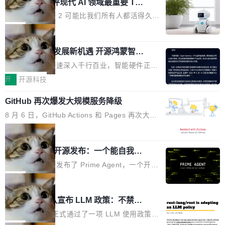
业化营销服务的需求从未如此迫切。 但市场扩容
xAI 前工程师评现代 AI 领域最重要 Top
n 这条推文引发了广泛讨论。他不是在说风凉
巧机身有效提升市面主流标准A...
3 开源项目
的同时,服务商的竞争逻辑正在改变。2026年Top
话，他是说出了一个圈内人尽皆知但很少公开捅
Flash Attention 2 可能比我们所有人都活得久。
Agency年度合辑的观察指出,“产品”这个离消费
破的事实。 Jordan 随后补充了一句软化声明：
这句话不是来自某个技术博客，而是出自 Hieu
局
者最近的载体,在整个品牌营销层面的权重显著变
「我不认为这些会议上大部分论文都在过度宣传
Pham 的一条推文。Hieu Pham 是谁？他是 xAI
高了。全域营销服务商的竞争正在从规模转向深
或造假。问题是，作为读者，如果你筛选出那些
共商智能硬件发展新机遇 开源鸿蒙智能
的早期工程师之一，在 Grok 训练基础设施团队
度,案例厚度、全域覆盖、多线协同...
硬件开发者日杭州站即将举行
看起来最令人兴奋的论文，那它们大部分都是过
工作过。近日他在 X 上发了一条帖子，列出了他
随着万物智联加速深入千行百业，智能硬件正从
度宣传的。」 这才是真正的痛点。不是所有论文
认为现代 AI 领域最重要的三个开源项目。 第一
单点设备迈向智能化、网联化、协同化发展。作
开
开源科技
都有问题，是最吸引眼球的那批论文最有问题。
个名字毫无悬念：Flash Attention 2。 Hieu 的
为面向全场景、跨终端的分布式操作系统，开源
他引用的帖子来自 Mathew Shen，一位 ICLR 2
理由很具体。FA 系列不需要解释，但 FA2 是他
GitHub 再次爆发大规模服务降级
鸿蒙通过统一技术底座和分布式能力，为不同类
026 的读者：「看了篇 ...
认为最重要的一个——复杂度恰到好处，刚好能
型智能设备的开发、连接与互联提供关键支撑，
8 月 6 日，GitHub Actions 和 Pages 再次大规
驱动你去学 CuTe，但还没被那些"邪恶的" Hopp
也为产业链企业探索产品创新与商业增长打开新
模服务降级，Actions 完全不可用超过 5 小时，
局
er++ 优化所淹没，足够容易修改和适配。 更关
的空间。 8月14日，开源鸿蒙智能硬件开发者日
webhook 停发，连自托管 runner 也因调度层故
键的是 FA2 的持久性...
（OHDD：OpenHarmony Hardware Develope
Prime Agent 开源发布：一个能自我改
障无法工作。Pages、Copilot code review、C
进的编程 Agent，ARC-AGI 3 超越人类
r Day）将在杭州启航。活动面向智能硬件产业
opilot coding agent 全部受影响。从检测到完全
Prime Intellect 发布了 Prime Agent，一个开源
专家基线
链企业和开发者，邀请行业专家与资深技术顾
恢复，大约 12 小时。 这是 2026 年 8 月的第六
的编程 Agent Harness，核心设计围绕两个抽
局
问，围绕开源鸿蒙技术能力、设备适配、芯片适
起事故，其中四起与 AI/Copilot 服务相关。 Git
象：Recursive Language Model（RLM）和 C
配、功耗与稳定性调优、兼容性测评及统一互联
Rust 项目团队宣布 LLM 政策：不禁
Hub 员工 kdaigle 在 HN 讨论中贴出了一组数
ontinual Harness。在 ARC-AGI 3 基准测试
等内容展开系统讲解和实战交流，帮助企业进一
止，但你要承认哪些代码不是你写的
据：2025 年全年 10 亿次 commit。现在，每周
上，Prime Agent + Opus 5 的组合达到了 95.
Rust 语言项目正式通过了一项 LLM 使用政策，
步了解开源鸿蒙在智能...
2.75 亿次，全年预计 140 亿次。GitHub...