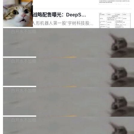
5% RHAE Best@1，超过了 ARC 报告的人类专
覆盖 rust-lang/rust 单一仓库的代码贡献。这不
局
家基线 95.4%。 不是又一个 coding agent 包装
是项目级别的官方立场，目前由五个团队采纳，
宇树科技 IPO 战略配售曝光：DeepSe
器 Prime Agent 的架构和市面上大多数 coding
但它可能是主流开源项目中关于 AI 辅助贡献最
ek 获配 93.3 万股，锁定 36 个月
agent 有本质区别。大多数 agent harness 的设
细致的一份规则。 政策的核心只有一句话：LLM
8月6日晚间，“人形机器人第一股”宇树科技股份
计是基于早期模型的能力—...
可以用来分析、提炼、审阅、建议，但不能用来
有限公司披露IPO发行价格及战略配售结果，杭
白开水不加糖
创作。 具体来说，LLM 生成的代码可以提交，
州深度求索人工智能基础技术研究有限公司（De
但必须满足五个条件：预先安排、非关键、高质
Docker 29.7.2 发布
epSeek）获配93.3399万股，按150.8元/股发行
量、充分测试、充分审查，并且必须披露。LLM
价格计算，认购金额约1.41亿元，股份锁定期为
Docker 29.7.2 现已发布，具体更新内容如下：
不得生成涉及安全性的关键变更，除非作者本身
36个月。 公告显示，本次宇树科技战略配售对
Bug fixes and enhancements 修复多次传递同
白开水不加糖
就是领域专家。即使如此，政策也"强烈不建
象主要包括长期投资机构、与公司业务具有战略
一环境变量时，docker service create和docker
议"这么做。 对于不披露的情况，审核者可以直
合作关系或长期合作愿景的大型企业、科创板保
Apache Fluss 毕业成为顶级项目
service update会发生 panic 的问题。docker/cl
接关闭 PR，无需解释。 政策作者 Jynn Ne...
荐人跟投子公司，以及公司高级管理人员和核心
i#7145 修复了 Docker Engine 29.7.0 中引入的
今年 7 月，Apache Fluss 的毕业提案在 Apach
员工参与设立的专项资产管理计划。其中，Dee
一个回归问题，该问题导致拉取镜像时会拒绝包
e 孵化器项目管理委员会（IPMC）投票中获得
白开水不加糖
pSeek作为与宇树科技具备战略合作关系的企
含绝对 hardlink 目标的镜像（此类镜像由某些镜
全票通过，随后获 Apache 软件基金会董事会批
业，获配股份数量占本次发行数量的2.31%。 除
像构建工具生成）。moby/moby#53305 修复了
马斯克 AI 百科项目 Grokipedia 被曝数
准。今天，Apache 软件基金会正式宣布 Apach
DeepSeek外，腾讯旗下上海启善投资有限公司
月未更新
Docker Engine 29.7.0 中引入的一个回归问
e Fluss 孵化毕业，成为 Apache 顶级项目（TL
埃隆·马斯克推出的AI百科项目 Grokipedia 被曝
获配9...
题，该问题可能导致在旧版 Linux 内核...
P）！这一里程碑不仅标志着 Fluss 迈入新的发
长期停止内容更新，未能实现其作为“AI版维基百
白开水不加糖
展阶段，也将进一步推动流式存储、实时湖仓与
科”替代品的目标。 据 Lawfare 最新调查，自今
AI 数据基础加速融合，为实时数据基础设施的发
Solon I18n：三种解析器，零样板代码
年4月以来，Grokipedia 页面更新功能基本停