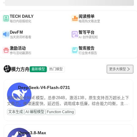
TECH DAILY
阅读榜单
每日内容报纸化
每周热文看这里
DevFM
智写平台
当天资讯听着看
AI 创作更轻松
激励活动
智库报告
参与活动赢源石
行业技术报告
模力方舟
最新模型
热门模型
更多大模型
DeepSeek-V4-Flash-0731
高效轻量化MoE模型，总参284B，激活13B，原生支持百万超长上下
文能力。推理速度快、延迟低、调用成本低廉，综合能力均衡，主打
高并发、轻量化任务，适合日常对话、内容创作、基础 RAG、批量
文本生成
AI 编程模型
Function Calling
文案处理等普惠刚需场景。
Qwen3.8-Max