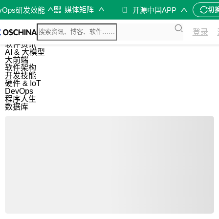
媒体矩阵
evOps研发效能
开源中国APP
切
综合
登录
开源资讯
软件资讯
AI & 大模型
大前端
软件架构
开发技能
硬件 & IoT
DevOps
程序人生
数据库