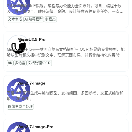
2.4万亿参数MoE旗舰，编程与办公能力全面跃升，可自主编程十数
天交付完整项目。胜任法律、金融、设计等数百种专业任务，一次对
话端到端交付生产级成果。原生视觉理解贯穿规划、执行与验证全流
文本生成
AI 编程模型
多模态
程，支持超长文档与长视频的深度语义解析。长程任务中自主规划与
闭环迭代，持续进化。
MinerU2.5-Pro
MinerU2.5-Pro是一款面向复杂文档解析与 OCR 场景的专业模型，能
够从图片和文档中识别文字、理解页面布局，并将非结构化内容转换
为便于存储、检索和二次处理的结构化结果。
8K
多语言
文档处理/OCR
Wan2.7-Image
万相 2.7 图像生成与编辑模型，支持组图、多图参考、交互式编辑和
最高 2K 输出。
图像生成与处理
Wan2.7-Image-Pro