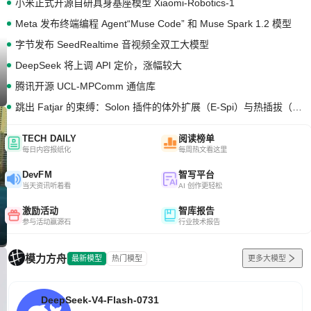
小米正式开源自研具身基座模型 Xiaomi-Robotics-1
Meta 发布终端编程 Agent“Muse Code” 和 Muse Spark 1.2 模型
字节发布 SeedRealtime 音视频全双工大模型
DeepSeek 将上调 API 定价，涨幅较大
腾讯开源 UCL-MPComm 通信库
跳出 Fatjar 的束缚：Solon 插件的体外扩展（E-Spi）与热插拔（H-Spi）
TECH DAILY
阅读榜单
每日内容报纸化
每周热文看这里
DevFM
智写平台
当天资讯听着看
AI 创作更轻松
激励活动
智库报告
参与活动赢源石
行业技术报告
模力方舟
最新模型
热门模型
更多大模型
DeepSeek-V4-Flash-0731