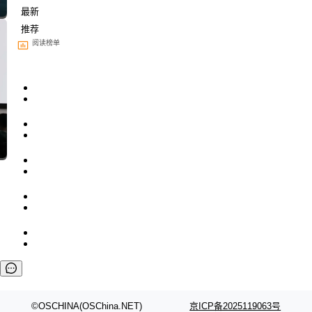
最新
推荐
阅读榜单
让非法状态不可表示：一篇关于 ADT
的帖子在 Reddit 火了
有一种东西，一旦用过就回不去了。Alex Fedos
eev 管它叫"软件设计的基石"。 他说的东西不新
局
鲜——代数数据类型（ADT），尤其是和类型
Cloudflare 开源内部企业 AI 平台 Clou
（sum type）。但他说清楚了一件事：这不是类
dflare OS
型系统的学术体操，是日常编码的思维方式。 文
Cloudflare 发布了一个开源项目 Cloudflare O
章从一个简单的例子切入。一个网站的深色主题
S。如果你只看官方博客，你会觉得这是又一
局
设置，如果用布尔值 + 可空字段来表示——bool
个"AI 知识库 + 聊天机器人"——每个大厂都在
ean 表示是否可切换，nullable 的默认模式、浅
Deno 团队开源 Celld，可自托管的分
做，没什么新鲜的。 但 Kenton Varda 在 Twitte
布式 Durable Objects
色方案、深色方案——会产生大量无意义的组
r 上把事情说清楚了： 今天我们发布了 Cloudfla
Ryan Dahl 领导的 Deno 团队推出了最新开源项
合。方案缺了、配置冲突了、全 null 了。要知道
re OS，一个带连接器的聊天机器人，跟其他所
目 Celld，一个能在自己机器上运行 Cloudflare
局
哪些组合有效，作者说，你得靠"文档、校验、或
有科技公司做的一样。只不过，实际上它不一
Workers 和 Durable Objects 的守护进程。 设
者部落知识"。 换个写法。Rust 的 enum，两个
样。这是 Sandstorm.io 的重制版，我十年前的
鲁大师7月新机性能/流畅/AI榜：vivo夺
计思路很直接：每个对象是一个独立的 SQLite
变体：Switchable...
性能、流畅双第一，三星Galaxy Z系列
那个创业公司。不同的是，这次它构建在 Cloudf
数据库，按名称寻址，复制到你自己的 S3 兼容
2026年7月的手机市场，由于存储等硬件成本暴
新折叠缺席
lare Workers 上——我花了九年时间搭建的平台
存储库里。节点之间只通过这个存储库协调——
增，手机厂商的日子也不好过啊，新机速度明显