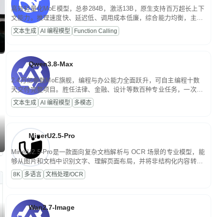
高效轻量化MoE模型，总参284B，激活13B，原生支持百万超长上下
文能力。推理速度快、延迟低、调用成本低廉，综合能力均衡，主打
高并发、轻量化任务，适合日常对话、内容创作、基础 RAG、批量
文本生成
AI 编程模型
Function Calling
文案处理等普惠刚需场景。
Qwen3.8-Max
2.4万亿参数MoE旗舰，编程与办公能力全面跃升，可自主编程十数
天交付完整项目。胜任法律、金融、设计等数百种专业任务，一次对
话端到端交付生产级成果。原生视觉理解贯穿规划、执行与验证全流
文本生成
AI 编程模型
多模态
程，支持超长文档与长视频的深度语义解析。长程任务中自主规划与
闭环迭代，持续进化。
MinerU2.5-Pro
MinerU2.5-Pro是一款面向复杂文档解析与 OCR 场景的专业模型，能
够从图片和文档中识别文字、理解页面布局，并将非结构化内容转换
为便于存储、检索和二次处理的结构化结果。
8K
多语言
文档处理/OCR
Wan2.7-Image