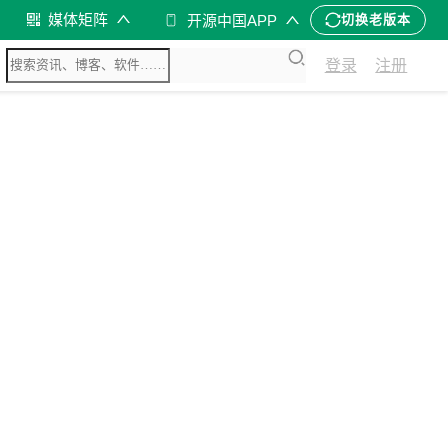
媒体矩阵
开源中国APP
切换老版本
登录
注册