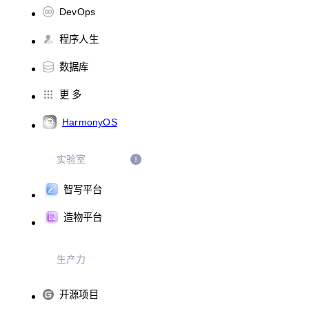
DevOps
程序人生
数据库
更 多
HarmonyOS
实验室
智写平台
造物平台
生产力
开源项目