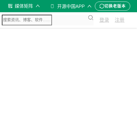
媒体矩阵
开源中国APP
切换老版本
登录
注册