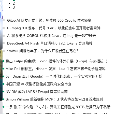
2
3
Gitee AI 队友正式上线，免费领 500 Credits 体验额度
FFmpeg 9.0 发布：代号 “Lei”，以此纪念中国开发者雷霄骅
AI 将系统从 COBOL 迁移到 Java，连 bug 也一起带过去
DeepSeek V4 Flash 单日消耗 8 万亿 tokens 登顶热搜
SwiftUI 问世七年了，为什么开发者还在骂它？
跳出 Fatjar 的束缚：Solon 插件的体外扩展（E-Spi）与热插拔（H-Spi）
Mike Pall 删标签，Hisham 发声：Lua 生态该不该告别永远兼容的旧梦？
Jeff Dean 离开 Google：一个时代的结束，一个实验室的开始
中国开源 AI 模型将豁免美国政府安全审查
NVIDIA 成为 LVFS / Fwupd 首席赞助商
Simon Willison 重新拥抱 MCP：无状态协议如何改变游戏规则
一条“删库”命令跑 17 小时，算法工程师删光 89TB 数据只为干私活