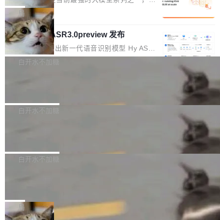
1%，成本降 30%
在语法层面完成文本定位，难以触及代码的语义
调整期间，部门三次通知全员将数据从A集群迁
它们有一个共同的问题：太吃显存了。月之暗面
局
内涵与结构关联，导致开发者使用代码智能体在
移到B集群，王某都回复了"收到"。 他没有迁移
的 Kimi K 系列和智谱的 GLM 都是长上下文、M
理解大规模代码仓时面临显著"代码仓理解"瓶
数据。2024年9月3日下午4点，他使用此前登录
腾讯混元 Hy ASR3.0preview 发布
oE 架构的大模型，好用到让人上瘾，但 GPU 显
颈。 代码仓深度理解服务（以下简称" CodeBas
的账号密码进入A集群，输入了一条被程序员圈
存永远不够用。 Cloudflare 的 Workers AI 团队
腾讯混元正式推出新一代语音识别模型 Hy ASR
e深度理解服务"）是华为云码道（CodeA...
称为"删库跑路"的命令——最高管理员权限、无
一直在跑这些模型的推理。他们在官方博客上发
3.0preview。基于最新一代大语言模型 Hy3 的
白开水不加糖
需确认、强制递归删除。17个小时后，运维人员
了一篇技术文章，详细拆解了三种让大模型在 G
语言理解能力，以及融合了高精度语音识别与深
发现异常并中止进程时，89TB数据已经没了。
PU 上跑得更省、更快的技术手段——KV cache
Pale Moon 34.3.2 发布，苍月浏览器
度语义理解能力，实现了语音识别能力的全面升
删掉的是AI游戏部门的全部开发文件，包括公司
量化、模型权重压缩、以及共享 KV cache 的完
级。 根据介绍，Hy ASR3.0preview 目标在于：
Pale Moon 34.3.2 现已发布，这是一个安全更
自研的多个文生3D和...
整性保护。效果是：吞吐量提升 41%，每 token
让语音识别不再只是听清，而是真正听懂。通过
新和少量网页兼容性修复版本。 Changes/fixe
白开水不加糖
成本降低 30%，精度不变。 FP8 省的不仅是显
先理解你的语境和意图，再把准确的文字直接给
s： 实现了URL.Parse()便捷功能 对浏览器内部
存 KV cache 是推理时最吃显...
到你。从“逐字转写、单点优化”演进为“理解语
PostgreSQL 18/19 新特性深度解读
函数添加了多项边界检查，以避免潜在的越界访
境、兼容场景、一键直出”。 Hy ASR 3.0 previe
问、下溢和溢出。（DiD） 修复了加载和解析内
演讲者分享了一个有趣的实践：面对 PG 18 已
w 不要求标准普通话，方言识别覆盖粤语、吴语
容提供的字体时出现的几个问题 为避免音频加
发布的 Release Notes，他利用 AI 工具（如 Co
白开水不加糖
等 10 大方言片区和 20 余个二级小片区。在开
载、处理和播放过程中可能出现的一系列错误，
pilot）对数千条 commit 日志进行自动分析，先
源评测集中，Hy ASR 3.0 preview 在多语种的
慕尼黑市政府为全职开源项目维护者提
对音频采样频率设定了下限 采样率低于 8kHz
让模型总结出三十余条潜在特性，再逐条要求生
WER（...
供资助
（通常被认为是 "telephone"/"walkie-talkie" 音
成详细解释和代码校验，最终筛选出对用户体感
"在过去大约 10 年的大部分时间里，libexpat 的
质的最低采样率）的音频格式将被拒绝 修复了 C
最强的若干项。对于尚未正式发版的 PG 19，则
维护工作一直与我的日常工作、家务、社交生活
局
SS 圆角虚线样式中可能存在的问题 如果表单中
通过拉取过去一年内（从 PG 18 Beta1 时间点
和休闲娱乐竞争时间。" 这是 libexpat 维护者 S