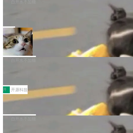
理工具。它可以查看，转换，编辑和分类所有主
白开水不加糖
像AI落地最昂贵的环节，不是算法，是专业医生
流格式的电子书。Calibre 是个跨平台软件，可
的时间。 张医生是某三甲医院放射科副主任医
SwiftUI 问世七年了，为什么开发者还
以在 Linux、Windows 和 macOS 上运行。 Cal
师，牵头一项腹部肌肉影像课题。他需要在数百
在骂它？
ibre 9.12 现已正式发布，此次更新内容如下：
Yakov Manshin 发了一期长达 40 分钟的 YouT
张CT影像上完成像素级精细分割，让系统"...
新功能 macOS：在 Connect/Share 按钮中添加
ube 视频，标题是"SwiftUI 七年后：一个平庸的
局
通过 AirDop 共享书籍的功能 Content server：
故事"。视频核心观点很简单：SwiftUI 发布七年
DBeaver 26.1.4 发布
支持可向服务器后端添加新端点的插件 Edit boo
了，仍然像一个永久公测版。 Manshin 从数据
k：Compress images：添加将 GIF 图像转换为
流、布局系统、API 稳定性、性能、跨平台五个
DBeaver 是一个免费开源的通用数据库工具，适
JPEG/WebP 的选项 ToC Editor：添加一个按
维度逐一批判了 SwiftUI。最让人印象深刻的一
用于开发人员和数据库管理员。DBeaver 26.1.4
白开水不加糖
钮，用于对目录中的条目进...
个论据是：苹果官方的 SwiftUI 教程项目 Land
现已发布，具体更新内容包括： AI 助手： <ul st
marks，用最新 Xcode 在最新 macOS 上构建
传音TEX AI语音算法团队斩获MLC-SL
yle="margin-left:0; margin-right:0"> <li><span
M 2026国际挑战赛Task 1亚军
运行，出来的效果是坏的——侧边栏按钮大小不
style="color:#000000">现在可以通过键盘访问
近日，在国际语音领域顶级会议INTERSPEECH
一，界面错位。他说这个问题"两年前就发现了，
AI 聊天功能（添加了一些快捷键）</span></li>
2026卫星活动——第二届多语种对话语音语言模
开
开源科技
至今没变"。 数据流方面，Manshin 指出 SwiftU
<li><span style="color:#000000">新增了始终
型挑战赛 （Multilingual Conversational Speec
I 的属性包装器演进史...
在新 SQL 控制台中打开 AI 生成的脚本的功能</
Qwen3.8-Max 发布，下周开源 Qwen3.
h Language Model Challenge，MLC-SLM）T
8-27B
span></li> <li><span style="color:#000000...
ask 1赛道中，传音TEX AI中心语音算法团队以
千问大模型宣布正式推出 Qwen 家族迄今最强大
自主研发的说话人归属多语种自动语音识别系统
的模型 Qwen3.8-Max，也是其首个 Max 规模
白开水不加糖
取得tcpMER 15.41%的成绩，在全球110支参赛
的开源权重模型。Qwen3.8-Max 的模型权重预
队伍中位列第二。此次突破展现了传音在多语种
MiniMax H3 开源：33B 全模态模型，
计将于开源，彼时也将同步开源 Qwen3.8-27B