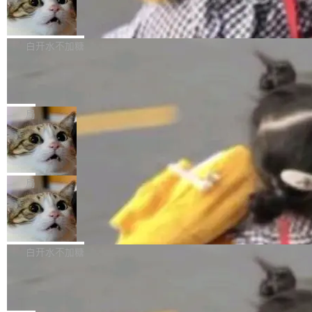
型。谁在开源赛道上领先，...
简单：开发者工具必须开源。 理由不是传统的自
商汤 SenseNova U1.5-Lite-Preview
i）在 X 上发帖： 「如果你是 Agent Harness 相
开源
由软件情怀，而是一个跟 AI agent 直接相关的
关开源项目的开发者，希望参加 DeepSeek Har
商汤科技宣布面向社区开源轻量级统一多模态模
技术判断。 两行 prompt 就能个性化任何软件 C
ness 的内测，可以回复或私信联系我。请附上
型的预览版本 SenseNova U1.5-Lite-Preview。
白开水不加糖
rawshaw 给出了两个 prompt。 第一个： "下载
GitHub id 以及开源代表作。」 DeepSeek 曾在
公告称，SenseNova U1.5-Lite-Preview并非简
某个软件的源码，在本地构建。修改 agent ...
官方招聘信息中写过一条简洁有力的公式：Mod
Ubuntu 将核心系统包从 deb 转成了 s
单的模型规模升级，而是基于 SenseNova U1
nap
el + Harness = Agent。模型负责理解和推理，
的一次系统性迭代，不仅在同一架构中贯通视觉
Ubuntu 正在把又一个核心系统包从 deb 转为 s
Harness 负责把能力落到真实环境中——调用工
理解、推理、生成与编辑，还仅以 8B-MoT 的轻
nap。这次是 hwctl——一个用来检查 Ubuntu
局
具、读写文件、管理上下文、处理错误、完成闭
量大小，将能力推进到4K、更精细的真实质感、
硬件认证状态的命令行工具。 Canonical 工程师
环。崔添翼招人的标...
更复杂的视觉控制和可持续迭代编辑。 相比 U
Dario Amodei 担心新人来 Anthropic
Alan Griffiths 在邮件列表中说得很直白：「hwc
只为金钱，不为使命
1，U1.5-Lite-Preview 在以下方向上带来了显著
tl 是一个 Ubuntu 专有的包，它和它的依赖项都
顶级 AI 研究员在两家公司之间来回跳，中间只
提升： 原生支持4K图像生成； 更精细的局部纹
是 Ubuntu 专有的，不会用在其他发行版上。」
隔了几天。 Lilian Weng 上周刚宣布因健康原因
局
理、细节与真实世界质感； 更准确的中英文文字
所以 deb 版本的受众实际上为零。既然只有 Ub
离开 Thinking Machines Lab，说自己作为联合
生成与复杂版式组织； 更稳定的图...
untu 用户在用，那用 snap 打包就没什么可纠结
FFmpeg 9.0 发布
创始人的角色「太累了」。几天后，The Inform
的。 从 deb 到 snap 的迁移路径 hwctl 是 rust-
ation 就曝出她将重回 OpenAI，负责递归自我
FFmpeg 9.0 现已发布，包含多项改进。官方更
hwlib 硬件 API 库的一部分，命令行工具负责查
改进方向的研究。她是 Thinking Machines 过
新日志列出的 9.0 版本主要更新内容如下： 扩
白开水不加糖
询 Ubuntu 的硬件认证数据库。...
去一年内第四个离开的联合创始人。 这家由前
展 AMF 色彩转换器 (vf_vpp_amf) 的 HDR 功能
OpenAI CTO Mira Murati 创立的公司，连创始
DeepSeek V4 Flash 单日消耗 8 万亿 t
MP4 muxer 中支持 LCEVC 音轨复用 Playdate
okens 登顶热搜
团队都留不住。 但 Thinking Machines 不是唯
视频编码器和多路复用器 添加 v360_vulkan filt
8 万亿 tokens。一天。一家公司的消耗。 Open