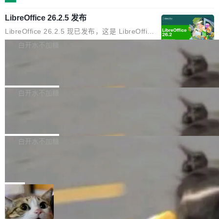
化不小。 MiniMax 之前做过两代视频模型（Hail
S 的改进攻击。 HAWK 这个结果，用 Green 的
示,2026年上海地区企业数字化营销预算中,SEO
uo 01 和 02），每一代都是按任务拆分的专家
话说，「可能直接杀死了一个正在认真考虑标准
LibreOffice 26.2.5 发布
与GEO相关投入占比已达32%,市场规模突破80
模型：文生图一个、图编辑一个、主体参考一
化的密码方案。」 而且用的不是什么新武器。G
亿元。当AI搜索用户渗透率突破85%,用户决策路
LibreOffice 26.2.5 现已发布，这是 LibreOffice
个、...
reen 反复强调这一点：AI 没有发明新的数学。
径从“搜链接—筛信息—做决策”转向“问AI—得答
26.2 分支的第五次维护更新。此次更新基于 20
白开水不加糖
它做的是把已知工具——那些密码学家早就握在
案—定选择”,上海企业面临的核心命题已从“能不
26 年 2 月 4 日发布的主要功能版本，修复了部
手里的锤子和扳手——组合得比人类更彻底。他
能被搜到”转变为“能不能进入AI的答案”。这一变
Jina 全新 6 亿参数列表式重排序模型 r
分错误并提升了稳定性。 为了提高图形性能，m
引用了 Cl...
eranker 内部揭秘
革深刻重塑了上海SEO公司推荐的底层逻辑——
acOS 和 Windows 上引入了 Skia 渲染功能，但
Jina Reranker 3.5 在判例法上的表现比 v3 提
企业需要的已不仅是传统排名优化,更是能够在AI
为了避免一些用户在从之前的 LibreOffice 版本
升超过 50%，在法律、医疗和金融基准测试中，
白开水不加糖
大模型问答场景中实现品牌信息优先引用的综合
升级后报告的崩溃和卡顿问题，该功能现在已处
将与体积大 7 倍模型之间的差距缩小，并且在结
服务能力。基于对上海SEO服务市场的持续观
于实验模式。 官方建议 LibreOffice 25.8.x 的用
xAI 发布 Grok Voice Think Fast2.0
构化数据上直接超越它们。它是 v3 的直接替代
察,以下梳理几家在技术实力、服务深度与行业口
户应升级至 LibreOffice 26.2.4，因为 LibreOffi
品，无需修改 API。
xAI推出新一代语音识别模型 Grok Voice Think
碑方...
ce 25.8 分支已于 6 月 12 日停止维护，此后该
Fast2.0，面向构建语音智能体的开发者开放，
白开水不加糖
软件的安全更新工作...
在智能水平、转录准确率、对话能力以及工具调
317 家 AI 独角兽，超过一半从来没发过
用效率方面实现升级。该模型定价为每分钟音频
论文
0.08美元，xAI表示无需修改现有提示词，Think
一项新的分析用数据证实了我们许多人长期以来
Fast2.0即可在多数应用场景中带来性能提升。
的感受：AI 领域最引人注目的实验室基本上已经
局
在Artificial Analysis语音识别基准测试中，Grok
停止发表他们的研究成果。 斯坦福“元科学”（m
Voice Think Fast2.0综合得分达到82.9%，高于
当员工用AI中转站“顺手”发走内部数
etascientist）研究者 John Ioannidis 把 317 家