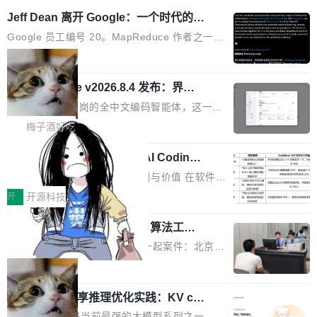
Jeff Dean 离开 Google：一个时代的结
束，一个实验室的开始
Google 员工编号 20。MapReduce 作者之一。
Bigtable 作者之一。TensorFlow 的作者之一。
局
Gemini 的架构师。Google 首席科学家。 Jeff D
🔥 SolonCode v2026.8.4 发布：界面
ean 在 Google 工作了 27 年后，宣布离职。 他
字体可调、22 种语言、记忆搜索增强
不是一个人走。一同离开的还有 Sanjay Ghema
打开终端就能上岗的全中文编码智能体，这一轮
wat（Google 员工编号 23，Jeff Dean 二十多
把「看得清、用母语、记得住」三件事一次补
梅子酒好吃
年的编程搭档，MapReduce 和 Bigtable 的共同
齐。 SolonCode 是什么 SolonCode 是杭州无
作者）、Quoc Le（Google 大脑核心成员，Se
让“代码语义理解”深度释放AI Coding
耳科技研发的企业级终端编码智能体——一位全
价值潜能：华为云码道（CodeArts）
q2Seq 和 DocAI 的共同发明人）以及 Oriol Vin
中文驱动的数字员工，自主理解需求、规划步
一、代码仓深度理解技术的作用与价值 在软件工
代码仓技术解析
yals（Gemini 联合负责人，AlphaSta...
骤、编写代码。不挑模型、不挑平台，curl 一行
程实践中，代码仓是企业核心知识资产的主要载
开
开源科技
装完即用。 开源地址：Gitee · GitCode · GitHu
体。企业级代码仓库通常包含数十万乃至数百万
b 安装 支持 Java 8+（8~26）、macOS / Linu
一条“删库”命令跑 17 小时，算法工程
个文件，其规模远超单次模型调用可承载的上下
师删光 89TB 数据只为干私活
x / Windows / Harmony PC。 # macOS / Linu
文窗口。随着项目规模的持续扩张与代码历史的
最高人民检察院8月4日公布了一起案件：北京一
x / Harmony PC curl -fsSL https://solon.noea
不断累积，代码仓中的模块关系、接口契约、业
名90后算法工程师王某，为了给自己接的私活腾
局
r.org/solon...
务逻辑等关键信息往往分散于数十乃至数百个文
服务器空间，删光了公司AI游戏部门的全部核心
件之中，形成高度复杂的知识关联网络。传统的
Cloudflare 分享推理优化实践：KV ca
数据。 王某2024年1月入职东城区某科技公司AI
che 量化 + 权重压缩，吞吐量提升 4
代码检索手段（如关键词匹配、目录遍历）仅能
短剧部门，有互联网大厂背景。在公司内部架构
Kimi 和 GLM 是当前最强的大模型系列之一，但