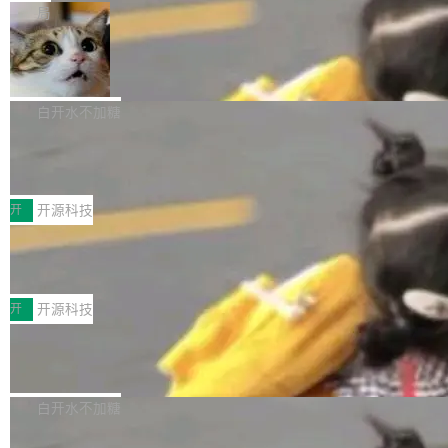
一在人才争夺战中失血的公司。六月，Google
er HE-AAC 960 解码 (DAB+) transpose_cuda
Code 在 X 上发帖：「DeepSeek Flash did 8T
局
连失两员大将：Noam Shazeer 去了 Op...
filter 添加 AMF Frame Rate Converter (vf_frc
tokens on August 1st. 5T of free usage + 3T
_amf) filter SMPTE 2094-50 元数据支持和直
NetBSD 11.0 正式发布
on OpenCode Go.」79.8 万次浏览，连带着 #
通 ProRes RAW VideoToolbox 硬件加速器 AP
DeepSeek一天消耗了8万亿# 上了微博热搜——
NetBSD 11.0 现已正式发布，这是 NetBSD 操
V ...
注意这是 OpenCode 一家的消耗。 OpenCode
作系统的第十八个主要版本。 自 NetBSD 10.1
白开水不加糖
是 Anomaly 出品的 AI 编程工具，套餐 10 美元/
以来的变化 更新亮点： 新增对 RISC-V 处理器
2026 ChinaJoy鸿蒙游戏增长臻享会举
月。用户交了 10 美元，就能用 DeepSeek Flas
架构的支持。NetBSD 11.0 是首个支持 64 位 R
办，鲸鸿动能系统呈现游戏行业解决方
h 随便写代码，按网友说法：「怎么使劲用也用
ISC-V 平台的稳定版本，涵盖一系列基于 StarFi
8月1日，2026 ChinaJoy期间，鸿蒙游戏增长臻
案
不完。」5T 来自免费额度，3T 来自 Go...
ve JH71XX 的设备，例如 VisionFive 2、PINE
享会在上海举办。鸿蒙生态的全场景智慧营销平
开
开源科技
64 STAR64，以及 QEMU。 增强了对 POSIX.1
台鲸鸿动能协同华为游戏中心，面向游戏行业开
技嘉X3D系列再添新成员 B850 AORU
-2024 和 C23 编程接口标准的兼容性。 compat
发者及生态伙伴，系统呈现了平台在游戏领域的
S ELITE X3D主板强化性能体验
_linux(8) 增强了对 Linux 系统调用的支持，包
完整能力版图——从IAP高价值用户的全周期经
面向AMD Ryzen X3D处理器玩家，技嘉X3D系
括 epoll（围绕 kqueue 实现）、POSIX 消息队
营、到IAA游戏的“买变一体”正循环、再到联运与
列主板阵容迎来新成员——B850 AORUS ELITE
开
开源科技
列、...
广告协同的全链路经营闭环，以及面向全球市场
X3D。作为面向主流高性能平台打造的全新主板
的出海增长布局。 华为终端云业务商业化销售负
Zadig v5.0 发布：AI 发布专员与 AI 审
产品，B850 AORUS ELITE X3D延续技嘉在X3
查专员上线
责人在开场致辞中表示，游戏开发者的核心诉求
D平台优化上的技术积累，旨在为游戏玩家带来
我们团队这几天最大的卡点不是 AI 写得不够
已不再是“多一个投放渠道”，而是一套能够持续
更稳定、更高效的装机选择。 B850 AORUS ELI
好，是 AI 写得太好了。 好到审查排期从两天的
白开水不加糖
驱动增长的体系。截至目前，搭载HarmonyOS
TE X3D基于AMD AM5平台打造，支持AMD Ry
活儿拖成了五天。PR 一堆起来没人敢合，发布
6的终端设备已突破7000万台，注册开发者数量