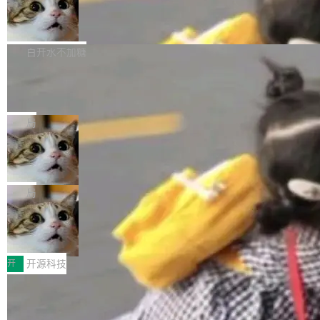
的图像元素不在同一个子树中，则它们将不再关
Firefox 153.0.3 发布
至今）的所有 commit，同样交由 AI 分析提炼。
ebastian Pipping 写在博客里的话。8 月 4 日，
联 加...
经过人工复核，准确度令人满意。这一方法也为
他宣布了一个新消息：从 2026 年 8 月 1 日起，
Firefox 153.0.3 现已发布，具体更新内容如
社区爱好者提供了高效跟踪新版本的思路。
他可以全职维护 libexpat 了，最长 6 个月。发
下： New Smart Window 包含多项增强功能：
白开水不加糖
工资的是慕尼黑市政府。 libexpat 是一个 C99
<ul> <li>现在建议列表会显示更多结果，方便用
编写的流式 XML 解析器，MIT 许可证。和 libx
Cloudflare Computer 开源：你的 Age
户查找历史记录和切换到已打开的标签页。（<a
nt 需要一台电脑，而不是一个容器
ml2 一样，它是世界上使用最广泛的 XML 解析
href="https://bugzilla.mozilla.org/show_bug.c
Cloudflare 开源了名为 @cloudflare/computer
库之一。你的操作系统、浏览器、无数的基础设
gi?id=2019042">Bug&nbsp;2019042</a>）</l
的 npm 包。项目的核心论点是：容器不适合 Ag
局
施软件，很可能都在用它。而过去十年，维护它
i> <li>现在，助手可以直接使用 Exa 的网络搜索
ent 计算。真正适合的，是 Isolate。 Cloudflare
的人一直在用业余...
结果回答问题，而无需将问题转交给搜索引擎。
OpenAI 公开邮件和聊天记录回应苹果
工程师在这件事上没什么可谦虚的——他们用 W
诉讼，称“Apple is getting this wron
（<a href="https://bugzilla.mozilla.org/show_
orkers 跑了十年 Isolate。用 CEO Matthew Pri
上个月，苹果一纸诉状把 OpenAI 告上法庭，指
g”
bug.cgi?id=204...
nce 的话说：「我们一生都在用 Isolate 运行代
控其挖角苹果前员工并窃取商业秘密。苹果的诉
局
码，而 AI Agent 不需要容器，它们需要的是 Iso
状把 OpenAI 描述成一个系统性地从前东家挖
late。」 容器为什么不合适 容器的问题在于启动
HUAWEI MatePad Edge上架WorkBu
人、套取机密信息的对手。 OpenAI 没发律师
ddy鸿蒙PC版，说话就能干活的AI办公
和销毁都太重了。一个 Agent 要执行的任务可能
函，也没选择庭外沉默。它在官网贴了一篇博
全能AI工作台WorkBuddy鸿蒙PC版上架HUAWE
搭子
只需要几毫秒的 CPU 时间，但容器从冷启动到
文，标题只有六个字：Apple is getting this wro
I MatePad Edge应用市场，直接下载即可使
开
开源科技
就绪要花数秒。如果未来有十...
ng。 然后，它把邮件往来和 iMessage 聊天记
用，与鸿蒙电脑上的体验一致。值得一提的是，
录全贴了出来。 他发错人了 苹果外部律师 Gabr
FFmpeg 9.0 发布：代号“Lei”，以此纪
这是目前市面上唯一支持平板接入WorkBuddy P
念中国开发者雷霄骅
iel Gross 来自 Weil 律所，2 月 23 日下午 5:53
C版的产品，搭载“人机双写”重磅功能——你写
全球知名开源多媒体框架 FFmpeg 今天正式发