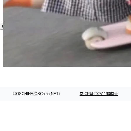
©OSCHINA(OSChina.NET)
京ICP备2025119063号