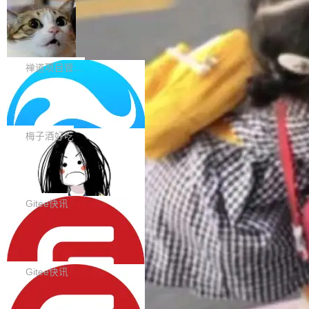
题。#58805 修复 Input.TextArea 调整大小手柄
eek V4 Flash 0731 的完整评测。一张 Intellige
在触摸设备上显示为小圆点的问题。#58812 Ty
禅道开源版 22.4 发布，内置 DevOps4.
nce Index vs Cost per Task 的散点图上，13
0 正式版，提供从代码提交到交付的全
pography 优化 Typography 省略提示在大列表
个模型排成一列，V4 Flash 贴着底部：$0.03
大家好， 禅道开源版22.4发布啦！本次发布我们
生命周期的管理能力
中的渲染性能。#58806 修复 Typography...
一次任务。 V4 Flash 的 Intelligence Index 得
带来了DevOps4.0系列的首个正式版本。 DevO
禅道项目管理软件
分 50，在 101 个模型中排第 3。排在它前面
ps4.0内置与禅道DevOps专业版同源的代码管理
的：Claude Opus 5（61 分）、Claude Fable
Solon 的 10 种 HTTP 服务器：改一行
核心，依托于全自研的GitFox代码托管引擎，我
依赖，换一个引擎
5（60 分）、GPT-5.6 Sol（59 分）、Kimi K3
们提供了从代码提交到交付的全生命周期的管理
用 Solon 做线上项目有一阵子了，有个点总让新
（57 分）、Grok 4...
能力。同时，我们 对禅道DevOps现有底层代码
接触的人觉得意外：服务器引擎是让你选的。 S
梅子酒好吃
进行了革命性的重构，为后续AI辅助编程、智能
olon 内核约 0.3MB，不内置固定的 HTTP 服务
代码评审及自动化运维的全面落地夯实了“一体
BootstrapBlazor v10.9.0 已经发布，B
器。HTTP 引擎是一个独立插件。你选一个，或
ootstrap 样式的 Blazor UI 组件库
化”的基座。 新版本将为用户带来更好的使用体
者选两个，不同环境之间切换，一行应用代码都
BootstrapBlazor v10.9.0 已经发布，Bootstrap
验和更高的工作效率，感谢大家一直以来的支持
不用改。 下面快速过一下 10 种 HTTP 服务器
样式的 Blazor UI 组件库 此版本更新内容包括：
Gitee快讯
和反馈，我们将继续努力提供更优秀的产品和服
选项，各自适合什么场景，以及怎么切换。 一行
Release 2026-07-31 V10.9.0 Fixes fix(MultiFi
务！ 新增功能点 DevOps： 采用自研代码托管
依赖替换 在 Solon 里换 HTTP 服务器就是改 po
SolonCode v2026.8.2 已经发布，终端
lter): 增加暗黑主题支持 by @ArgoZhang in htt
平台，支持一站式安装，提供从代码提交到交付
智能体
m.xml 里一个依赖，别的什么都不用动。 <depe
ps://github.com/dotnetcore/BootstrapBlazor/p
SolonCode v2026.8.2 已经发布，终端智能体
的...
ndency> <groupId>org.noear</groupId> <arti
ull/8239 fix(Camera): 增加 exact 显式设置设备
此版本更新内容包括： 优化 soloncode run 模
Gitee快讯
factId>solon-web</artifac...
id by @kkxkx in https://github.com/dotnetcor
式（参考 run-headless-mode.md） 添加 solon
e/BootstrapBlazor/pull/825...
OpenAI 宣布 GPT-5.6 Luna 价格下降
code web 国际化多语言支持 添加 soloncode w