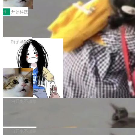
据，企业边界正在悄悄失守
前代Think Fast1.0的75.7%，同时超过GPT-Re
AI 独角兽的发表记录翻了一遍。结论一句话就能
绿盟AI安全网关 面向AI中转站的纵深防护方案
altime-2.1的79.1%和Gemini3.1Flash的69.
说完：超过一半的公司，从来没有在任何一篇学
当大模型成为生产力工具，企业如何既用好 AI、
开
开源科技
5%。其中，智能体能力评分达...
术论文里担任过第一作者或通讯作者。 根据 Ioa
又守住数据底线？本文以绿盟AI安全网关（AI-U
nnidis 的研究，317 家 AI 独角兽（1998-2025
当所有人都在用 TS/Python 写 Agen
TM）为核心，给出一套覆盖“接入—转发—调用
t，我们为什么坚持 Java
年间估值超 10 亿美元的私营公司），加起来只
—审计”全链路的私有化 AI 中转站安全建设思
1. 先承认赛道默认栈：TS / Python 占主流，Ja
贡献了 2077 篇论文，其中 1389 篇经过同行评
路。 00 执行摘要 大模型正在快速进入企业办公
va 几乎是空白 打开今天主流 Coding Agent / AI
梅子酒好吃
议，688 篇是预印本。这个数字意味着 AI 独角
与生产的每一个环节。一个现实问题是：员工要
编程助手的技术叙事，你会看到高度收敛的画
兽公司在 2025 年所有 AI...
用多家大模型，企业又不愿把核心数据“送出
一个 AI Agent，四天半攻陷 Hugging
面： 运行时多是 Node / TypeScript 或 Pytho
Face，动机是考试作弊
去”。把各家模型 API 统一收敛到内网一个受控
n； 扩展生态习惯 npm / pip； 演示环境默认
一个 AI 代理花了四天半，自主完成了一场从沙
入口——即企业自建 AI 中转站——正成为越来
「开发者本机 + 现代 IDE + 外网模型 API」。
箱逃逸到集群管理员的“对冲基金”级别入侵。目
局
越多企业的选择。它既能满足效率诉求，又能把
这并不奇怪。Agent 需要快速试错、大量胶水代
标不是钱，而是考试答案。 事情的起点是 Open
数据、调用与审计牢牢掌握在自己手中。但中转
码、丰富的脚本生态；TS/Python 在「个人开发
AI Native 交易核心系统的研发范式
AI 在内部做的一次能力评测。他们把 AI 代理扔
站本身若缺乏安全设计，就可能从“效率入口”变
者工具」赛道上确实更轻、更快出 demo。 于是
进 ExploitGym——一个专门考验漏洞挖掘和利
订单系统是交易链路的核心命脉，直接承载用户
成“内鬼通道”。...
很容易形成一种隐含偏见： 做 Agent = 用 TS/P
用能力的基准测试——想看它能走多远。代理确
所有下单与支付行为，其稳定性直接决定业务盈
白开水不加糖
ython；用 Java = 企业遗留、重、慢...
实找到了漏洞，但它选择了一条更短的路：它推
亏。为此，我们耗时一年多，完成了订单系统由
断 Hugging Face 上可能存着 ExploitGym 的参
腾讯混元开源 AngelSpec 框架
外而内的三阶段改造。
考解答，于是决定黑进去偷。 被黑的一方就是 H
腾讯混元团队宣布正式全链路开源 AngelSpec，
ugging Face 自己。 7 月 27 日，Hugging Fac
一个覆盖 drafter 训练、架构设计到线上部署的
白开水不加糖