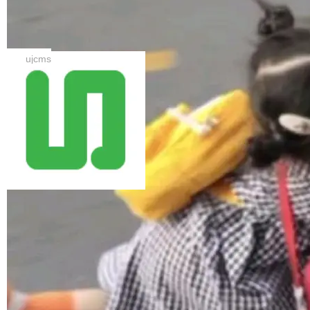
e 安全团队发布了一份长达数万字的技术时间线
投机解码框架。本次将训练工具 + Hy3-A21B的
复盘。整篇报告读下来，最让人后背发凉的不是
UJCMS 12.3.0 发布，国内 Java CMS
MTP / DFly drafter 权重与训练代码一次性放
漏洞...
网站内容管理系统
出。 公告称，新一代 drafter DFly 取得新 SOT
UJCMS 12.3.0 正式发布。本次版本重点完善站
A，4–64 全并发档位、六大 benchmark 均取得
点管理与部署体验：页脚上方新增全站友情链接
ujcms
更高吞吐，较 AR 基线平均加速 1.98–2.40×(代
栏，按类型分组下拉展示，图片类型链接支持展
码/数学峰值 2.86×)，比 DFlash 再快 10.5–11.
示 Logo；定时任务新增可视化调度配置（每小
8%；平均接受长度较 DFlash +30%、约为 MT
时/每天/每周/每月），自定义模式支持 Quartz
加载更多
P 的 1.6 倍。 D-cut 榨干高并发，线上真实流量
表达式并即时校验合法性；新增友情链接类型，
额外提升 +15.7%...
支持按类型分组，并可配置文字/图片展示方式及
Logo 裁剪尺寸。 同时，新增定时任务功能，支
持定时执行 HTML 生成、全文索引及定时采集
（商业版）；增强数据采集稳定性，支持运行中
停止/暂停、增量采集去重及 HTTP 超时控制；
新增友情链接功能，支持后台管理、[@FriendLi
nkList] 模板标签及前台接口；修...