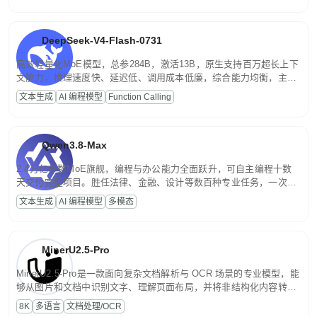
DeepSeek-V4-Flash-0731
高效轻量化MoE模型，总参284B，激活13B，原生支持百万超长上下
文能力。推理速度快、延迟低、调用成本低廉，综合能力均衡，主打
高并发、轻量化任务，适合日常对话、内容创作、基础 RAG、批量
文本生成
AI 编程模型
Function Calling
文案处理等普惠刚需场景。
Qwen3.8-Max
2.4万亿参数MoE旗舰，编程与办公能力全面跃升，可自主编程十数
天交付完整项目。胜任法律、金融、设计等数百种专业任务，一次对
话端到端交付生产级成果。原生视觉理解贯穿规划、执行与验证全流
文本生成
AI 编程模型
多模态
程，支持超长文档与长视频的深度语义解析。长程任务中自主规划与
闭环迭代，持续进化。
MinerU2.5-Pro
MinerU2.5-Pro是一款面向复杂文档解析与 OCR 场景的专业模型，能
够从图片和文档中识别文字、理解页面布局，并将非结构化内容转换
为便于存储、检索和二次处理的结构化结果。
8K
多语言
文档处理/OCR