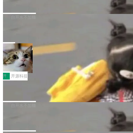
zen 9000/8000/7000系列处理器，并针对X3D
Dgraph v25.4.0 发布，具有图形后端的
窗口推了又推。好到合进 main 分支的代码，我
已突破 1100 万。随着鸿蒙生态汇聚越来越多的
原生 GraphQL 数据库
处理器特性进行平台级优化。其搭载X3D鸡血模
们自己都没看完。 这事不是个例。GitLab 调研
Dgraph 是一个水平可扩展的分布式 GraphQL
高质量游戏...
式2.0，可根据不同使用场景释放处理器潜力，
过 1528 名开发者，85% 说 AI 把瓶颈从写代码
数据库，有一个图形后端。作为一个原生的 Gra
白开水不加糖
帮助玩家在游戏与高负载应用中获得更充分的性
转移到了审代码。 写代码有人替你干了。但审代
phQL 数据库，它严格控制数据在磁盘上的排列
能表现。 在核心规格方面，B850 AO...
码、把关发版这两道关，还得靠人肉扛。 V5.0
竹知了：一个零依赖的单文件 HTML，
方式，以优化查询性能和吞吐量，减少集群中的
把儿时竹蝉玩具搬进浏览器
想让 AI 一起盯。
磁盘寻道和网络调用。 Dgraph v25.4.0 现已发
竹知了（zhuzhiliao）是那种小时候路边摊上几
布，具体更新内容包括： feat(zero)：Zero 现
块钱的玩意儿——一根小竹签，一个竹筒，一头
局
支持 --security superflag（token=...;whitelist
系着涂了松香的线。甩起来，竹膜震动，发出“哇
=...），与 Alpha 版本的格式一致，并据此对其
30倍效率升级：解锁医学影像数据要素
——哇”的蝉鸣声。实物越来越难找了，有开发者
价值化的真实路径
管理 HTTP 端点进行授权。 <blockquote> <p>
把它做成了 Web 玩具，放在 zhuzhiliao.imsai.c
完成一例腹部CT影像标注，张医生过去需要约1
<span><strong>警告：</strong>&nbsp;Zero
c 上，并在 GitHub 开源。 玩法很简单：按住屏
20个小时。他必须在数百张连续影像上，一笔一
开
开源科技
的 admin ...
幕画圈，或者直接甩手机。页面会实时显示转速
笔勾画边界，一层一层识别肌肉组织。如今，使
（圈/秒），声音来自真实竹知了录音的 1.72 秒
Apache Dubbo-go v3.3.2 正式发布
用东软飞标医学影像标注平台，同样的工作缩短
采样，无缝循环。音频解码失败时，还有一套合
至4小时，效率提升30倍。 这组数字背后，改变
这个版本面向生产环境，重心在内核稳定性。我
成兜底——锯齿波振荡器模拟脉冲，并联带通共
的不只是速度，而是把医学影像转化为AI能力的
们彻底收敛了旧配置体系，扩展了 Triple 协议与
白开水不加糖
振峰模拟竹膜和筒腔共鸣。 技术细节上，物理引
路径真正打通了。 大型医院积累的影像数据规模
泛化调用能力，加强了应用级元数据和服务治
擎是绳系质点模型：重力、弹性绳（只拉不
庞大，但不能直接用于训练模型。器官、病灶和
Calibre 9.12 发布，功能强大的开源电
理，同时集中修了并发安全、资源泄漏和热路径
推）、空气阻力，1/240 秒定步长积...
子书工具
组织边界，必须由专业医生逐层识别、标记和校
性能问题。
Calibre 开源项目是 Calibre 官方出的电子书管
正，才能成为机器能理解的高质量数据。医学影