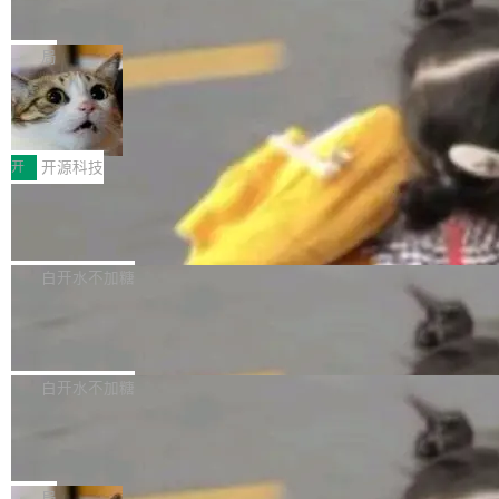
一个视觉语言模型只够当它的编码器
语音识别、说话人日志、时间对齐与长音频工程
模型。 根据介绍，Qwen3.8-Max 基于 Qwen 3.
MiniMax 今天开源了 H3，一个 33B 参数的全模
化系统等关键方向的系统性技术实力。 本届赛事
5 的架构基础构建，参数规模扩展至 2.4 万亿，
态生成模型，能生成带原生立体声的 2K 视频。
局
聚焦多语言对话语音模型面临的关键技术挑战，
激活参数95B，支持100万上下文Tokens，在编
没有发布会，没有预告，直接扔了篇文章出来，
共吸引来自全球工业界与学术界的1...
程、办公、科研以及长周期任务等方面实现了全
DeepSeek-V4-Flash正式版API上线超
权重已经上传至 Hugging Face。 去年国内的视
算互联网
面提升。它不仅能应对更具挑战性的问题，还能
频生成模型还在追 Runway 和 Pika 的参数，今
近日，DeepSeek-V4-Flash 正式版 API 开启公
更可靠地端到端完成复杂任务，输出值得信赖的
天 MiniMax H3 从架构到许可都摆上台面了。一
开测试。国家超算互联网正式上线 DeepSeek-V
开
开源科技
成果。 全球开发者都可通过千问 AI 平台获得 Q
个模型，三个模块，两个开源。 H3 由三个模块
4-Flash 正式版（DeepSeek-V4-Flash-0731）
wen3.8 的 API 服务：国内每百万 Tok...
组成：H3-Context-IR 负责多模态指令理解和编
Docker 29.7.1 发布
模型 API 调用服务和模型文件。 DeepSeek-V4-
排（闭源，提供 API）；H3-Base 是核心生成模
Flash-0731 经过大量后训练工作，智能体能力
Docker 29.7.1 现已发布，具体更新内容如下：
型，33B 参数，负责 768p 音视频生成（开
大幅增强，指令遵循能力大幅增强。在多项基准
Bug fixes and enhancements 修复了一个回归
白开水不加糖
源）；H3-Regenerate-2K 负责 in-context 重新
测试中，DeepSeek-V4-Flash 正式版性能可与
问题，该问题导致无法拉取图层中包含缺少明确
生成 2K ...
当前最强的闭源模型相媲美。 超算互联网现面向
Ant Design 6.5.3 发布，企业级 UI 设
父目录条目的目录的图像。moby/moby#53260
计语言和 React 实现
企业和开发者提供 DeepSeek-V4-Flash-0731
修复了一个回归问题，即CopyToContainer会拒
Ant Design 是阿里巴巴开源的一套企业级 UI 设
模型 API 调用服务，用户无需繁琐环境配置，一
绝遍历绝对符号链接的容器路径，例如/var/run -
计语言和 React 组件库。Ant Design 6.5.3 现
白开水不加糖
键接入即可快速调用，为各行业用户提供高性
> /run。moby/moby#53261 如需查看此版本中
已发布，主要更新内容如下： Input 修复 Input.
能、安...
的所有拉取请求和更改，可参阅： docker/cli, 2
DeepSeek V4 Flash 跑分全解析，13
OTP 使用字符串 mask 时仍采用 type="text" 的
个最强模型里它最便宜
9.7.1 milestone moby/moby, 29.7.1 milestone
问题，并保留显式 type 配置。#58835 修复 Inp
比它聪明的没它便宜，比它便宜的——哦，没有
更新说明：https://github.com/moby/...
ut.OTP 的 mask 为 true 时仍显示原始值的问
比它便宜的。 Artificial Analysis 更新了 DeepS
局