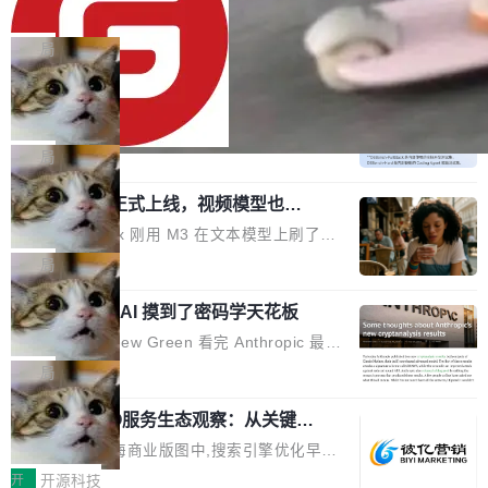
80%
eb 消息列表消息导航支持 修复 soloncode web
OpenAI 宣布 GPT-5.6 Luna 价格下降 80%。输
文件详情初次显示时语法高亮失效的问题 修复 s
入从每百万 token 1 美元砍到 0.2 美元，输出从
局
oloncode web 审查详情文件名中文乱码的问题
6 美元砍到 1.2 美元。GPT-5.6 Terra 降 20%。
细节优化 详情查看：https://gitee.com/opensol
DeepSeek-V4-Flash 官方 API 现已正
旗舰 Sol 没降，但加了一个 Fast 模式——2.5
式上线公测
on/soloncode/releases/v2026.8.2
倍速度，2 倍价格，智商不变。 降价的理由不是
DeepSeek V4 Flash 正式版今天上线了。模型
市场竞争，不是清库存，是 Sol 自己把自己优化
结构和参数规模没变，还是 MoE 284B、激活 1
局
了。 这事分两步。第一步，OpenAI 把 GPT-5.6
3B、100 万 token 上下文——只重新做了后训
Sol 部署上线。第二步，让 Sol 通过 Codex 自
MiniMax H3 正式上线，视频模型也开
练。但改完之后，Agent 能力直接把自家 4 月发
始玩全模态了
己去优化自己的推理基础设施。Sol 学了 Triton
的 Pro Preview 给干了。 九项 Agent 基准测试
上个月 MiniMax 刚用 M3 在文本模型上刷了一
和 Gluon 两种 GPU 编程语言，重写了生产环境
全部反超。Terminal Bench 2.1 从 61.8 涨到 8
波存在感，今天 H3 来了——一款全模态生成模
局
的 GPU 内核，找出了哪...
2.7，DeepSWE 从 7.3 涨到 54.4，DSBench-F
型，而且承诺几天内开源权重。 先看能力边界。
ullStack 从 37.0 涨到 68.7。不说别的，一个 Fl
Anthropic 的 AI 摸到了密码学天花板
H3 接受文本、图像、视频、声音任意组合作为
ash 型号干翻了三个月前代表最高水平的 Pro 预
输入（它叫多模态上下文），输出带原生双声道
密码学家 Matthew Green 看完 Anthropic 最新
览版，这件事本身就够说明后训练的威力了。 跟
音频的视频，最高 15 秒 2K 分辨率。举个例
的密码分析成果后，写了篇博客。标题很克制：
局
它一起来的还有两...
子：扔进去一段参考视频（取它的希区柯克运
「一些想法」，但内容不克制。 先说 Anthropic
镜）、一张人物图片、一段歌声录音，用自然语
2026上海SEO服务生态观察：从关键词
做了什么。他们让未发布的 Claude Mythos 模
排名到AI答案占位的选型逻辑
言告诉模型你要什么——H3 自己搞定剩下的。
型去跑密码分析，出了两个结果：一个攻击了后
在2026年的上海商业版图中,搜索引擎优化早已
这个"自己搞定"说起来轻巧，背后的训练范式变
量子签名方案 HAWK，另一个是对缩减轮次 AE
不是“发外链、堆关键词”那么简单。行业数据显
开
开源科技