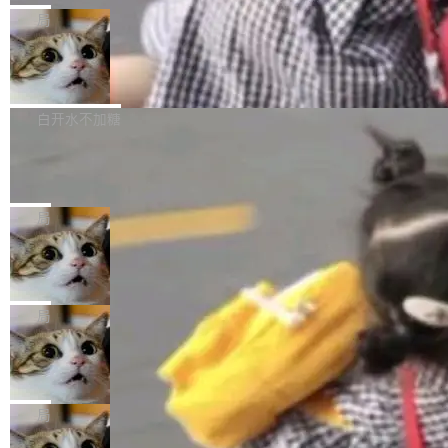
给 OpenAI 总法律顾问 Che Chang 发了封邮
你的，AI写AI的，同屏协作互不干扰。一句话让
布了 9.0 版本。这个版本除了带来新一代音视频
局
件，附了一封长信，要求 OpenAI 配合调查前苹
AI帮你干活，现在开启全新体验！ 温馨提示：
处理能力和硬件加速支持之外，还有一个特殊之
果员工带走机密信...
体验WorkBuddy鸿蒙PC版前，请将 HUAWEI M
亚马逊成本失控：AI 写代码烧掉 1215
处：FFmpeg 9.0 的代号是“Lei”。 这个名字，
万元，超预算 860%
atePad Edge 升级至 HarmonyOS 6.1.0.135S
来自中国开发者雷霄骅（Lei Xiaohua）。 对于
外媒近日曝光了亚马逊的多份内部报告显示，AI
P9 patch03及以上版本。 *升级路径：设置 > 搜
很多中国音视频开发者而言，这个名字并不陌
导致公司在多个项目上超支。《金融时报》报道
白开水不加糖
索“软件更新” > 检查更新，即可搜索新版本，下
生。十年前，他通过大量中文技术文章、源码分
称，仅一个项目的成本超支就高达 180 万美元
载安装完成升级即可。 没有...
析和开源示例，让一代开发者第一次真正理解 F
Hugging Face CEO 发声：中国正在开
（约合人民币 1215 万元）。 具体来说，一名工
源模型上碾压我们
Fmpeg，也成为很多人进入音视频开发领域的
程师借助 Anthropic 旗下 Claude Sonnet 模型
"他们正在开源模型上碾压我们。" Hugging Fac
“启蒙老师”。 而今年，恰好是雷霄骅离世十周
编写程序，目标是完成电商平台作者信息与商品
e CEO Clément Delangue 在 CNBC 的采访里
局
年。FFmpeg 社区最终选择用一个大版本的名
列表的数据匹配 —— 一项常规的数据处理任
没有拐弯抹角。他说中国正在赢得 AI 竞赛，而
字，留下了这份纪念。 雷霄骅曾是中国传媒大学
当 AI agent 把源码变成了最好的扩展系
务，最终却产生了 180 万美元的账单，实际支出
且按目前的速度，中国 AI 工具预计在今年底或
数字电视技术方向的博士生，长期从事视频、音
统，开发者工具必须开源
超出原定预算 860%。 更令人意外的是，该项目
2027 年就能追上美国前沿实验室的水平。 Dela
五年前，David Crawshaw 问过很多软件工程师
频技...
最终并未成功落地，而高额算力消耗持续运行长
ngue 把原因归结为一件事：开放协作。中国的
一个问题：你写过什么给自己用的程序？答案几
局
达 5 个月，公司直到财务对账时才察觉异常。这
AI 开发者在一个共享和协作的生态里加速迭代，
乎都是没有。工程师们整天用别人写的程序写程
意味着一个无人看管的 AI 程序，在近半年时间
DeepSeek Harness 宣布内测邀请，全
而美国模型厂商在"闭门造车"。他的原话是 "buil
序给别人用。偶尔有人自己写个博客系统、智能
里日夜不停地"烧钱"。 复盘显示，...
网最大规模开源 Agent 路演现场诞生
ding in silos"——各自为战，互不通气。 这个判
家居控制、家庭实验室，都算稀奇事。 Crawsh
一条内测招募帖，发出去的时候大概没人想到它
断从他嘴里说出来分量不同。Hugging Face 是
aw 是 Shelley 的作者，一个开源 AI coding age
会变成一场开源 Agent 生态的路演。 8月1日，
局
全球最大的开源 AI 平台，上面跑着上百万个模
nt。他最近在博客上写了一篇文章，核心论点很
DeepSeek Harness 团队负责人崔添翼（tiany