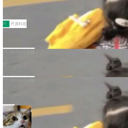
64 STAR64，以及 QEMU。 增强了对 POSIX.1
台鲸鸿动能协同华为游戏中心，面向游戏行业开
-2024 和 C23 编程接口标准的兼容性。 compat
技嘉X3D系列再添新成员 B850 AORU
发者及生态伙伴，系统呈现了平台在游戏领域的
S ELITE X3D主板强化性能体验
_linux(8) 增强了对 Linux 系统调用的支持，包
完整能力版图——从IAP高价值用户的全周期经
面向AMD Ryzen X3D处理器玩家，技嘉X3D系
括 epoll（围绕 kqueue 实现）、POSIX 消息队
营、到IAA游戏的“买变一体”正循环、再到联运与
列主板阵容迎来新成员——B850 AORUS ELITE
开
开源科技
列、...
广告协同的全链路经营闭环，以及面向全球市场
X3D。作为面向主流高性能平台打造的全新主板
的出海增长布局。 华为终端云业务商业化销售负
Zadig v5.0 发布：AI 发布专员与 AI 审
产品，B850 AORUS ELITE X3D延续技嘉在X3
查专员上线
责人在开场致辞中表示，游戏开发者的核心诉求
D平台优化上的技术积累，旨在为游戏玩家带来
我们团队这几天最大的卡点不是 AI 写得不够
已不再是“多一个投放渠道”，而是一套能够持续
更稳定、更高效的装机选择。 B850 AORUS ELI
好，是 AI 写得太好了。 好到审查排期从两天的
白开水不加糖
驱动增长的体系。截至目前，搭载HarmonyOS
TE X3D基于AMD AM5平台打造，支持AMD Ry
活儿拖成了五天。PR 一堆起来没人敢合，发布
6的终端设备已突破7000万台，注册开发者数量
zen 9000/8000/7000系列处理器，并针对X3D
Dgraph v25.4.0 发布，具有图形后端的
窗口推了又推。好到合进 main 分支的代码，我
已突破 1100 万。随着鸿蒙生态汇聚越来越多的
原生 GraphQL 数据库
处理器特性进行平台级优化。其搭载X3D鸡血模
们自己都没看完。 这事不是个例。GitLab 调研
Dgraph 是一个水平可扩展的分布式 GraphQL
高质量游戏...
式2.0，可根据不同使用场景释放处理器潜力，
过 1528 名开发者，85% 说 AI 把瓶颈从写代码
数据库，有一个图形后端。作为一个原生的 Gra
白开水不加糖
帮助玩家在游戏与高负载应用中获得更充分的性
转移到了审代码。 写代码有人替你干了。但审代
phQL 数据库，它严格控制数据在磁盘上的排列
能表现。 在核心规格方面，B850 AO...
码、把关发版这两道关，还得靠人肉扛。 V5.0
竹知了：一个零依赖的单文件 HTML，
方式，以优化查询性能和吞吐量，减少集群中的
把儿时竹蝉玩具搬进浏览器
想让 AI 一起盯。
磁盘寻道和网络调用。 Dgraph v25.4.0 现已发
竹知了（zhuzhiliao）是那种小时候路边摊上几
布，具体更新内容包括： feat(zero)：Zero 现
块钱的玩意儿——一根小竹签，一个竹筒，一头
局
支持 --security superflag（token=...;whitelist
系着涂了松香的线。甩起来，竹膜震动，发出“哇
=...），与 Alpha 版本的格式一致，并据此对其
30倍效率升级：解锁医学影像数据要素
——哇”的蝉鸣声。实物越来越难找了，有开发者
价值化的真实路径
管理 HTTP 端点进行授权。 <blockquote> <p>