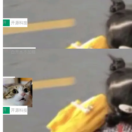
marks，用最新 Xcode 在最新 macOS 上构建
传音TEX AI语音算法团队斩获MLC-SL
yle="margin-left:0; margin-right:0"> <li><span
M 2026国际挑战赛Task 1亚军
运行，出来的效果是坏的——侧边栏按钮大小不
style="color:#000000">现在可以通过键盘访问
近日，在国际语音领域顶级会议INTERSPEECH
一，界面错位。他说这个问题"两年前就发现了，
AI 聊天功能（添加了一些快捷键）</span></li>
2026卫星活动——第二届多语种对话语音语言模
开
开源科技
至今没变"。 数据流方面，Manshin 指出 SwiftU
<li><span style="color:#000000">新增了始终
型挑战赛 （Multilingual Conversational Speec
I 的属性包装器演进史...
在新 SQL 控制台中打开 AI 生成的脚本的功能</
Qwen3.8-Max 发布，下周开源 Qwen3.
h Language Model Challenge，MLC-SLM）T
8-27B
span></li> <li><span style="color:#000000...
ask 1赛道中，传音TEX AI中心语音算法团队以
千问大模型宣布正式推出 Qwen 家族迄今最强大
自主研发的说话人归属多语种自动语音识别系统
的模型 Qwen3.8-Max，也是其首个 Max 规模
白开水不加糖
取得tcpMER 15.41%的成绩，在全球110支参赛
的开源权重模型。Qwen3.8-Max 的模型权重预
队伍中位列第二。此次突破展现了传音在多语种
MiniMax H3 开源：33B 全模态模型，
计将于开源，彼时也将同步开源 Qwen3.8-27B
一个视觉语言模型只够当它的编码器
语音识别、说话人日志、时间对齐与长音频工程
模型。 根据介绍，Qwen3.8-Max 基于 Qwen 3.
MiniMax 今天开源了 H3，一个 33B 参数的全模
化系统等关键方向的系统性技术实力。 本届赛事
5 的架构基础构建，参数规模扩展至 2.4 万亿，
态生成模型，能生成带原生立体声的 2K 视频。
局
聚焦多语言对话语音模型面临的关键技术挑战，
激活参数95B，支持100万上下文Tokens，在编
没有发布会，没有预告，直接扔了篇文章出来，
共吸引来自全球工业界与学术界的1...
程、办公、科研以及长周期任务等方面实现了全
DeepSeek-V4-Flash正式版API上线超
权重已经上传至 Hugging Face。 去年国内的视
算互联网
面提升。它不仅能应对更具挑战性的问题，还能
频生成模型还在追 Runway 和 Pika 的参数，今
近日，DeepSeek-V4-Flash 正式版 API 开启公
更可靠地端到端完成复杂任务，输出值得信赖的
天 MiniMax H3 从架构到许可都摆上台面了。一
开测试。国家超算互联网正式上线 DeepSeek-V
开
开源科技
成果。 全球开发者都可通过千问 AI 平台获得 Q
个模型，三个模块，两个开源。 H3 由三个模块
4-Flash 正式版（DeepSeek-V4-Flash-0731）
wen3.8 的 API 服务：国内每百万 Tok...
组成：H3-Context-IR 负责多模态指令理解和编
Docker 29.7.1 发布
模型 API 调用服务和模型文件。 DeepSeek-V4-
排（闭源，提供 API）；H3-Base 是核心生成模
Flash-0731 经过大量后训练工作，智能体能力
Docker 29.7.1 现已发布，具体更新内容如下：