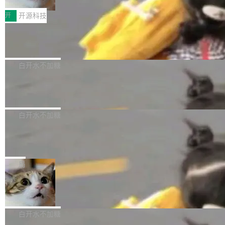
把它做成了 Web 玩具，放在 zhuzhiliao.imsai.c
完成一例腹部CT影像标注，张医生过去需要约1
<span><strong>警告：</strong>&nbsp;Zero
c 上，并在 GitHub 开源。 玩法很简单：按住屏
20个小时。他必须在数百张连续影像上，一笔一
开
开源科技
的 admin ...
幕画圈，或者直接甩手机。页面会实时显示转速
笔勾画边界，一层一层识别肌肉组织。如今，使
（圈/秒），声音来自真实竹知了录音的 1.72 秒
Apache Dubbo-go v3.3.2 正式发布
用东软飞标医学影像标注平台，同样的工作缩短
采样，无缝循环。音频解码失败时，还有一套合
至4小时，效率提升30倍。 这组数字背后，改变
这个版本面向生产环境，重心在内核稳定性。我
成兜底——锯齿波振荡器模拟脉冲，并联带通共
的不只是速度，而是把医学影像转化为AI能力的
们彻底收敛了旧配置体系，扩展了 Triple 协议与
白开水不加糖
振峰模拟竹膜和筒腔共鸣。 技术细节上，物理引
路径真正打通了。 大型医院积累的影像数据规模
泛化调用能力，加强了应用级元数据和服务治
擎是绳系质点模型：重力、弹性绳（只拉不
庞大，但不能直接用于训练模型。器官、病灶和
Calibre 9.12 发布，功能强大的开源电
理，同时集中修了并发安全、资源泄漏和热路径
推）、空气阻力，1/240 秒定步长积...
子书工具
组织边界，必须由专业医生逐层识别、标记和校
性能问题。
Calibre 开源项目是 Calibre 官方出的电子书管
正，才能成为机器能理解的高质量数据。医学影
理工具。它可以查看，转换，编辑和分类所有主
白开水不加糖
像AI落地最昂贵的环节，不是算法，是专业医生
流格式的电子书。Calibre 是个跨平台软件，可
的时间。 张医生是某三甲医院放射科副主任医
SwiftUI 问世七年了，为什么开发者还
以在 Linux、Windows 和 macOS 上运行。 Cal
师，牵头一项腹部肌肉影像课题。他需要在数百
在骂它？
ibre 9.12 现已正式发布，此次更新内容如下：
Yakov Manshin 发了一期长达 40 分钟的 YouT
张CT影像上完成像素级精细分割，让系统"...
新功能 macOS：在 Connect/Share 按钮中添加
ube 视频，标题是"SwiftUI 七年后：一个平庸的
局
通过 AirDop 共享书籍的功能 Content server：
故事"。视频核心观点很简单：SwiftUI 发布七年
支持可向服务器后端添加新端点的插件 Edit boo
DBeaver 26.1.4 发布
了，仍然像一个永久公测版。 Manshin 从数据
k：Compress images：添加将 GIF 图像转换为
流、布局系统、API 稳定性、性能、跨平台五个
DBeaver 是一个免费开源的通用数据库工具，适
JPEG/WebP 的选项 ToC Editor：添加一个按
维度逐一批判了 SwiftUI。最让人印象深刻的一
用于开发人员和数据库管理员。DBeaver 26.1.4
白开水不加糖
钮，用于对目录中的条目进...
个论据是：苹果官方的 SwiftUI 教程项目 Land
现已发布，具体更新内容包括： AI 助手： <ul st