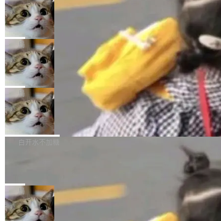
年。FFmpeg 社区最终选择用一个大版本的名
列表的数据匹配 —— 一项常规的数据处理任
没有拐弯抹角。他说中国正在赢得 AI 竞赛，而
字，留下了这份纪念。 雷霄骅曾是中国传媒大学
务，最终却产生了 180 万美元的账单，实际支出
当 AI agent 把源码变成了最好的扩展系
且按目前的速度，中国 AI 工具预计在今年底或
数字电视技术方向的博士生，长期从事视频、音
统，开发者工具必须开源
超出原定预算 860%。 更令人意外的是，该项目
2027 年就能追上美国前沿实验室的水平。 Dela
五年前，David Crawshaw 问过很多软件工程师
频技...
最终并未成功落地，而高额算力消耗持续运行长
ngue 把原因归结为一件事：开放协作。中国的
一个问题：你写过什么给自己用的程序？答案几
局
达 5 个月，公司直到财务对账时才察觉异常。这
AI 开发者在一个共享和协作的生态里加速迭代，
乎都是没有。工程师们整天用别人写的程序写程
意味着一个无人看管的 AI 程序，在近半年时间
而美国模型厂商在"闭门造车"。他的原话是 "buil
DeepSeek Harness 宣布内测邀请，全
序给别人用。偶尔有人自己写个博客系统、智能
里日夜不停地"烧钱"。 复盘显示，...
网最大规模开源 Agent 路演现场诞生
ding in silos"——各自为战，互不通气。 这个判
家居控制、家庭实验室，都算稀奇事。 Crawsh
一条内测招募帖，发出去的时候大概没人想到它
断从他嘴里说出来分量不同。Hugging Face 是
aw 是 Shelley 的作者，一个开源 AI coding age
会变成一场开源 Agent 生态的路演。 8月1日，
局
全球最大的开源 AI 平台，上面跑着上百万个模
nt。他最近在博客上写了一篇文章，核心论点很
DeepSeek Harness 团队负责人崔添翼（tiany
型。谁在开源赛道上领先，...
简单：开发者工具必须开源。 理由不是传统的自
商汤 SenseNova U1.5-Lite-Preview
i）在 X 上发帖： 「如果你是 Agent Harness 相
开源
由软件情怀，而是一个跟 AI agent 直接相关的
关开源项目的开发者，希望参加 DeepSeek Har
商汤科技宣布面向社区开源轻量级统一多模态模
技术判断。 两行 prompt 就能个性化任何软件 C
ness 的内测，可以回复或私信联系我。请附上
型的预览版本 SenseNova U1.5-Lite-Preview。
白开水不加糖
rawshaw 给出了两个 prompt。 第一个： "下载
GitHub id 以及开源代表作。」 DeepSeek 曾在
公告称，SenseNova U1.5-Lite-Preview并非简
某个软件的源码，在本地构建。修改 agent ...
官方招聘信息中写过一条简洁有力的公式：Mod
Ubuntu 将核心系统包从 deb 转成了 s
单的模型规模升级，而是基于 SenseNova U1
nap
el + Harness = Agent。模型负责理解和推理，
的一次系统性迭代，不仅在同一架构中贯通视觉
Ubuntu 正在把又一个核心系统包从 deb 转为 s
Harness 负责把能力落到真实环境中——调用工
理解、推理、生成与编辑，还仅以 8B-MoT 的轻
nap。这次是 hwctl——一个用来检查 Ubuntu
局
具、读写文件、管理上下文、处理错误、完成闭
量大小，将能力推进到4K、更精细的真实质感、
硬件认证状态的命令行工具。 Canonical 工程师
环。崔添翼招人的标...
更复杂的视觉控制和可持续迭代编辑。 相比 U
Dario Amodei 担心新人来 Anthropic
Alan Griffiths 在邮件列表中说得很直白：「hwc