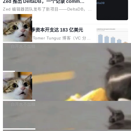
个小型数据库，应用天然按分片构建，单个数据
Zed 推出 DeltaDB，一个记录 commit
高价的三星折叠（三星Galaxy Z Fold8 Ultra / Z
之间所有操作的版本控制系统
库的竞争和爆炸半径问题在设计层面就被消除
Fold8 / Z Flip8）外，其余要么是中低端机器，
Zed 编辑器团队发布了新项目——DeltaDB，一
了。 闲置的 cell 会休眠到几乎不占资源。当 cel
例如iQOO Z11i、REDMI Note 17、REDMI No
个在 git commit 之间记录每一次编辑操作的版
局
l 迁移或唤醒时，新宿主从 S3 恢复 SQLite 数据
te 17 Pro、OPPO K15，要么是vivo X300 E这
本控制系统。目前处于 Early Access 阶段。 De
库继续执行。存储库是持久化的唯一真相...
样的次旗舰。 Galaxy Z Fold8 Ultra / Z Fold8 /
SpaceXAI 单季资本开支达 183 亿美元
ltaDB 的核心思路直接写在 landing page 最显
Z Flip8三款折叠屏新机均在7月22日发布，且全
眼的位置：「Software is made between com
根据风险投资人Tomer Tunguz 博客（VC 分
部搭载骁龙8 Elite Gen5 for Galaxy，它们本该
mits」——软件是在 commit 之间写出来的。git
析）披露的最新分析与第二季度业绩报告，Spac
白开水不加糖
是7月性...
只记录了你提交的最终状态，但真正的工作过程
eXAI在上个季度的总资本支出飙升至183.7亿美
——打字、删改、试错、agent 对话——都在 co
Meta 发布终端编程 Agent“Muse Cod
元。其中，绝大部分资金被直接用于 AI 领域，
e” 和 Muse Spark 1.2 模型
mmit 之间的空隙里丢失了。 DeltaDB 要做的就
金额高达158.3亿美元，这一单项投入已经逼近
Meta 今天发布了两款 AI 产品：Muse Code，
是把这段空隙补上。 回退到任何一次编辑：Delt
微软同期总资本开支的四成。 与亚马逊、Alpha
一个在终端里运行的编程 agent；Muse Spark
局
aDB 捕获 commit 之间的每一次操作，...
bet、微软以及 Meta 等传统科技巨头相比，Spa
1.2，驱动这个 agent 的新模型。一句话概括：
ceXAI的资金消耗速度尤为引人瞩目。然而，支
美团开源 LoHoSearch，用知识图谱校
你可以用 curl -fsSL https://dev.meta.ai/install.
准 AI 能力认知
撑庞大支出的资金来源却呈现出截然不同的面
sh | bash 安装一个能在大项目里自动规划、写
机器出题的前提，是让机器拥有全局视野。整个
貌。数据显示，微软和 Meta 主要依托充沛的经
代码、验证结果的 AI 终端工具。 据介绍，Muse
构建流程可以分为四个环节：建图 → 控制难度
白开水不加糖
营现金流来覆盖资本开支，其资本支出覆盖率分
Code 是 Meta 的编程 agent 产品。它和市场上
→ 质量把关 → 数据概览。
别达到155% 和106%;而SpaceXAI的经营现金
腾讯开源 UCL-MPComm 通信库
已有的终端编程 agent 在设计理念上有几个明显
流仅能覆盖资本开支的12...
的差异点。 异步后台 agent：Muse Code 有一
腾讯网平团队宣布开源了 UCL-MPComm 通信
个主 agent 循环，外加一组后台 agent。这些后