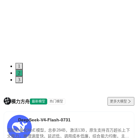
1
2
3
模力方舟
最新模型
热门模型
更多大模型
DeepSeek-V4-Flash-0731
高效轻量化MoE模型，总参284B，激活13B，原生支持百万超长上下
文能力。推理速度快、延迟低、调用成本低廉，综合能力均衡，主打