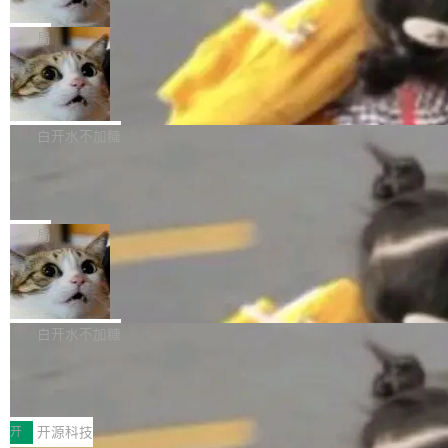
只为金钱，不为使命
1，U1.5-Lite-Preview 在以下方向上带来了显著
tl 是一个 Ubuntu 专有的包，它和它的依赖项都
顶级 AI 研究员在两家公司之间来回跳，中间只
提升： 原生支持4K图像生成； 更精细的局部纹
是 Ubuntu 专有的，不会用在其他发行版上。」
隔了几天。 Lilian Weng 上周刚宣布因健康原因
局
理、细节与真实世界质感； 更准确的中英文文字
所以 deb 版本的受众实际上为零。既然只有 Ub
离开 Thinking Machines Lab，说自己作为联合
生成与复杂版式组织； 更稳定的图...
FFmpeg 9.0 发布
untu 用户在用，那用 snap 打包就没什么可纠结
创始人的角色「太累了」。几天后，The Inform
的。 从 deb 到 snap 的迁移路径 hwctl 是 rust-
ation 就曝出她将重回 OpenAI，负责递归自我
FFmpeg 9.0 现已发布，包含多项改进。官方更
hwlib 硬件 API 库的一部分，命令行工具负责查
改进方向的研究。她是 Thinking Machines 过
新日志列出的 9.0 版本主要更新内容如下： 扩
白开水不加糖
询 Ubuntu 的硬件认证数据库。...
去一年内第四个离开的联合创始人。 这家由前
展 AMF 色彩转换器 (vf_vpp_amf) 的 HDR 功能
DeepSeek V4 Flash 单日消耗 8 万亿 t
OpenAI CTO Mira Murati 创立的公司，连创始
MP4 muxer 中支持 LCEVC 音轨复用 Playdate
okens 登顶热搜
团队都留不住。 但 Thinking Machines 不是唯
视频编码器和多路复用器 添加 v360_vulkan filt
8 万亿 tokens。一天。一家公司的消耗。 Open
一在人才争夺战中失血的公司。六月，Google
er HE-AAC 960 解码 (DAB+) transpose_cuda
Code 在 X 上发帖：「DeepSeek Flash did 8T
局
连失两员大将：Noam Shazeer 去了 Op...
filter 添加 AMF Frame Rate Converter (vf_frc
tokens on August 1st. 5T of free usage + 3T
_amf) filter SMPTE 2094-50 元数据支持和直
NetBSD 11.0 正式发布
on OpenCode Go.」79.8 万次浏览，连带着 #
通 ProRes RAW VideoToolbox 硬件加速器 AP
DeepSeek一天消耗了8万亿# 上了微博热搜——
NetBSD 11.0 现已正式发布，这是 NetBSD 操
V ...
注意这是 OpenCode 一家的消耗。 OpenCode
作系统的第十八个主要版本。 自 NetBSD 10.1
白开水不加糖
是 Anomaly 出品的 AI 编程工具，套餐 10 美元/
以来的变化 更新亮点： 新增对 RISC-V 处理器
月。用户交了 10 美元，就能用 DeepSeek Flas
2026 ChinaJoy鸿蒙游戏增长臻享会举
架构的支持。NetBSD 11.0 是首个支持 64 位 R
办，鲸鸿动能系统呈现游戏行业解决方
h 随便写代码，按网友说法：「怎么使劲用也用
ISC-V 平台的稳定版本，涵盖一系列基于 StarFi
8月1日，2026 ChinaJoy期间，鸿蒙游戏增长臻
案
不完。」5T 来自免费额度，3T 来自 Go...
ve JH71XX 的设备，例如 VisionFive 2、PINE
享会在上海举办。鸿蒙生态的全场景智慧营销平
开
开源科技