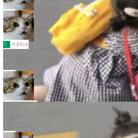
诉讼，称“Apple is getting this wron
（<a href="https://bugzilla.mozilla.org/show_
orkers 跑了十年 Isolate。用 CEO Matthew Pri
上个月，苹果一纸诉状把 OpenAI 告上法庭，指
g”
bug.cgi?id=204...
nce 的话说：「我们一生都在用 Isolate 运行代
控其挖角苹果前员工并窃取商业秘密。苹果的诉
局
码，而 AI Agent 不需要容器，它们需要的是 Iso
状把 OpenAI 描述成一个系统性地从前东家挖
late。」 容器为什么不合适 容器的问题在于启动
HUAWEI MatePad Edge上架WorkBu
人、套取机密信息的对手。 OpenAI 没发律师
ddy鸿蒙PC版，说话就能干活的AI办公
和销毁都太重了。一个 Agent 要执行的任务可能
函，也没选择庭外沉默。它在官网贴了一篇博
全能AI工作台WorkBuddy鸿蒙PC版上架HUAWE
搭子
只需要几毫秒的 CPU 时间，但容器从冷启动到
文，标题只有六个字：Apple is getting this wro
I MatePad Edge应用市场，直接下载即可使
开
开源科技
就绪要花数秒。如果未来有十...
ng。 然后，它把邮件往来和 iMessage 聊天记
用，与鸿蒙电脑上的体验一致。值得一提的是，
FFmpeg 9.0 发布：代号“Lei”，以此纪
录全贴了出来。 他发错人了 苹果外部律师 Gabr
这是目前市面上唯一支持平板接入WorkBuddy P
念中国开发者雷霄骅
iel Gross 来自 Weil 律所，2 月 23 日下午 5:53
C版的产品，搭载“人机双写”重磅功能——你写
全球知名开源多媒体框架 FFmpeg 今天正式发
给 OpenAI 总法律顾问 Che Chang 发了封邮
你的，AI写AI的，同屏协作互不干扰。一句话让
布了 9.0 版本。这个版本除了带来新一代音视频
局
件，附了一封长信，要求 OpenAI 配合调查前苹
AI帮你干活，现在开启全新体验！ 温馨提示：
处理能力和硬件加速支持之外，还有一个特殊之
果员工带走机密信...
亚马逊成本失控：AI 写代码烧掉 1215
体验WorkBuddy鸿蒙PC版前，请将 HUAWEI M
处：FFmpeg 9.0 的代号是“Lei”。 这个名字，
万元，超预算 860%
atePad Edge 升级至 HarmonyOS 6.1.0.135S
来自中国开发者雷霄骅（Lei Xiaohua）。 对于
外媒近日曝光了亚马逊的多份内部报告显示，AI
P9 patch03及以上版本。 *升级路径：设置 > 搜
很多中国音视频开发者而言，这个名字并不陌
导致公司在多个项目上超支。《金融时报》报道
白开水不加糖
索“软件更新” > 检查更新，即可搜索新版本，下
生。十年前，他通过大量中文技术文章、源码分
称，仅一个项目的成本超支就高达 180 万美元
载安装完成升级即可。 没有...
析和开源示例，让一代开发者第一次真正理解 F
Hugging Face CEO 发声：中国正在开
（约合人民币 1215 万元）。 具体来说，一名工
源模型上碾压我们
Fmpeg，也成为很多人进入音视频开发领域的
程师借助 Anthropic 旗下 Claude Sonnet 模型
"他们正在开源模型上碾压我们。" Hugging Fac
“启蒙老师”。 而今年，恰好是雷霄骅离世十周
编写程序，目标是完成电商平台作者信息与商品
e CEO Clément Delangue 在 CNBC 的采访里
局