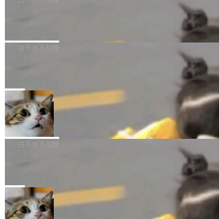
成本降低 30%，精度不变。 FP8 省的不仅是显
先理解你的语境和意图，再把准确的文字直接给
s： 实现了URL.Parse()便捷功能 对浏览器内部
存 KV cache 是推理时最吃显...
到你。从“逐字转写、单点优化”演进为“理解语
PostgreSQL 18/19 新特性深度解读
函数添加了多项边界检查，以避免潜在的越界访
境、兼容场景、一键直出”。 Hy ASR 3.0 previe
问、下溢和溢出。（DiD） 修复了加载和解析内
演讲者分享了一个有趣的实践：面对 PG 18 已
w 不要求标准普通话，方言识别覆盖粤语、吴语
容提供的字体时出现的几个问题 为避免音频加
发布的 Release Notes，他利用 AI 工具（如 Co
白开水不加糖
等 10 大方言片区和 20 余个二级小片区。在开
载、处理和播放过程中可能出现的一系列错误，
pilot）对数千条 commit 日志进行自动分析，先
源评测集中，Hy ASR 3.0 preview 在多语种的
对音频采样频率设定了下限 采样率低于 8kHz
慕尼黑市政府为全职开源项目维护者提
让模型总结出三十余条潜在特性，再逐条要求生
WER（...
供资助
（通常被认为是 "telephone"/"walkie-talkie" 音
成详细解释和代码校验，最终筛选出对用户体感
"在过去大约 10 年的大部分时间里，libexpat 的
质的最低采样率）的音频格式将被拒绝 修复了 C
最强的若干项。对于尚未正式发版的 PG 19，则
维护工作一直与我的日常工作、家务、社交生活
局
SS 圆角虚线样式中可能存在的问题 如果表单中
通过拉取过去一年内（从 PG 18 Beta1 时间点
和休闲娱乐竞争时间。" 这是 libexpat 维护者 S
的图像元素不在同一个子树中，则它们将不再关
至今）的所有 commit，同样交由 AI 分析提炼。
Firefox 153.0.3 发布
ebastian Pipping 写在博客里的话。8 月 4 日，
联 加...
经过人工复核，准确度令人满意。这一方法也为
他宣布了一个新消息：从 2026 年 8 月 1 日起，
Firefox 153.0.3 现已发布，具体更新内容如
社区爱好者提供了高效跟踪新版本的思路。
他可以全职维护 libexpat 了，最长 6 个月。发
下： New Smart Window 包含多项增强功能：
白开水不加糖
工资的是慕尼黑市政府。 libexpat 是一个 C99
<ul> <li>现在建议列表会显示更多结果，方便用
编写的流式 XML 解析器，MIT 许可证。和 libx
Cloudflare Computer 开源：你的 Age
户查找历史记录和切换到已打开的标签页。（<a
nt 需要一台电脑，而不是一个容器
ml2 一样，它是世界上使用最广泛的 XML 解析
href="https://bugzilla.mozilla.org/show_bug.c
Cloudflare 开源了名为 @cloudflare/computer
库之一。你的操作系统、浏览器、无数的基础设
gi?id=2019042">Bug&nbsp;2019042</a>）</l
的 npm 包。项目的核心论点是：容器不适合 Ag
局
施软件，很可能都在用它。而过去十年，维护它
i> <li>现在，助手可以直接使用 Exa 的网络搜索
ent 计算。真正适合的，是 Isolate。 Cloudflare
的人一直在用业余...
结果回答问题，而无需将问题转交给搜索引擎。
OpenAI 公开邮件和聊天记录回应苹果
工程师在这件事上没什么可谦虚的——他们用 W