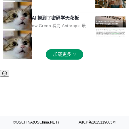
和 Gluon 两种 GPU 编程语言，重写了生产环境
全部反超。Terminal Bench 2.1 从 61.8 涨到 8
波存在感，今天 H3 来了——一款全模态生成模
局
的 GPU 内核，找出了哪...
2.7，DeepSWE 从 7.3 涨到 54.4，DSBench-F
型，而且承诺几天内开源权重。 先看能力边界。
ullStack 从 37.0 涨到 68.7。不说别的，一个 Fl
Anthropic 的 AI 摸到了密码学天花板
H3 接受文本、图像、视频、声音任意组合作为
ash 型号干翻了三个月前代表最高水平的 Pro 预
输入（它叫多模态上下文），输出带原生双声道
密码学家 Matthew Green 看完 Anthropic 最新
览版，这件事本身就够说明后训练的威力了。 跟
音频的视频，最高 15 秒 2K 分辨率。举个例
的密码分析成果后，写了篇博客。标题很克制：
局
它一起来的还有两...
子：扔进去一段参考视频（取它的希区柯克运
「一些想法」，但内容不克制。 先说 Anthropic
镜）、一张人物图片、一段歌声录音，用自然语
做了什么。他们让未发布的 Claude Mythos 模
言告诉模型你要什么——H3 自己搞定剩下的。
型去跑密码分析，出了两个结果：一个攻击了后
加载更多
这个"自己搞定"说起来轻巧，背后的训练范式变
量子签名方案 HAWK，另一个是对缩减轮次 AE
化不小。 MiniMax 之前做过两代视频模型（Hail
S 的改进攻击。 HAWK 这个结果，用 Green 的
uo 01 和 02），每一代都是按任务拆分的专家
话说，「可能直接杀死了一个正在认真考虑标准
模型：文生图一个、图编辑一个、主体参考一
化的密码方案。」 而且用的不是什么新武器。G
个、...
reen 反复强调这一点：AI 没有发明新的数学。
它做的是把已知工具——那些密码学家早就握在
手里的锤子和扳手——组合得比人类更彻底。他
引用了 Cl...
©OSCHINA(OSChina.NET)
京ICP备2025119063号