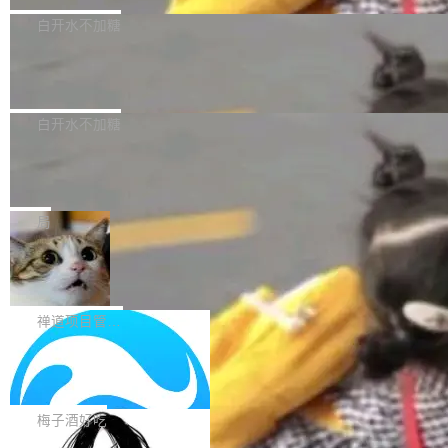
型，33B 参数，负责 768p 音视频生成（开
大幅增强，指令遵循能力大幅增强。在多项基准
Bug fixes and enhancements 修复了一个回归
白开水不加糖
源）；H3-Regenerate-2K 负责 in-context 重新
测试中，DeepSeek-V4-Flash 正式版性能可与
问题，该问题导致无法拉取图层中包含缺少明确
生成 2K ...
当前最强的闭源模型相媲美。 超算互联网现面向
Ant Design 6.5.3 发布，企业级 UI 设
父目录条目的目录的图像。moby/moby#53260
计语言和 React 实现
企业和开发者提供 DeepSeek-V4-Flash-0731
修复了一个回归问题，即CopyToContainer会拒
Ant Design 是阿里巴巴开源的一套企业级 UI 设
模型 API 调用服务，用户无需繁琐环境配置，一
绝遍历绝对符号链接的容器路径，例如/var/run -
计语言和 React 组件库。Ant Design 6.5.3 现
白开水不加糖
键接入即可快速调用，为各行业用户提供高性
> /run。moby/moby#53261 如需查看此版本中
已发布，主要更新内容如下： Input 修复 Input.
能、安...
的所有拉取请求和更改，可参阅： docker/cli, 2
DeepSeek V4 Flash 跑分全解析，13
OTP 使用字符串 mask 时仍采用 type="text" 的
个最强模型里它最便宜
9.7.1 milestone moby/moby, 29.7.1 milestone
问题，并保留显式 type 配置。#58835 修复 Inp
比它聪明的没它便宜，比它便宜的——哦，没有
更新说明：https://github.com/moby/...
ut.OTP 的 mask 为 true 时仍显示原始值的问
比它便宜的。 Artificial Analysis 更新了 DeepS
局
题。#58805 修复 Input.TextArea 调整大小手柄
eek V4 Flash 0731 的完整评测。一张 Intellige
在触摸设备上显示为小圆点的问题。#58812 Ty
禅道开源版 22.4 发布，内置 DevOps4.
nce Index vs Cost per Task 的散点图上，13
0 正式版，提供从代码提交到交付的全
pography 优化 Typography 省略提示在大列表
个模型排成一列，V4 Flash 贴着底部：$0.03
大家好， 禅道开源版22.4发布啦！本次发布我们
生命周期的管理能力
中的渲染性能。#58806 修复 Typography...
一次任务。 V4 Flash 的 Intelligence Index 得
带来了DevOps4.0系列的首个正式版本。 DevO
禅道项目管理软件
分 50，在 101 个模型中排第 3。排在它前面
ps4.0内置与禅道DevOps专业版同源的代码管理
的：Claude Opus 5（61 分）、Claude Fable
Solon 的 10 种 HTTP 服务器：改一行
核心，依托于全自研的GitFox代码托管引擎，我
依赖，换一个引擎
5（60 分）、GPT-5.6 Sol（59 分）、Kimi K3
们提供了从代码提交到交付的全生命周期的管理
用 Solon 做线上项目有一阵子了，有个点总让新
（57 分）、Grok 4...
能力。同时，我们 对禅道DevOps现有底层代码
接触的人觉得意外：服务器引擎是让你选的。 S
梅子酒好吃
进行了革命性的重构，为后续AI辅助编程、智能
olon 内核约 0.3MB，不内置固定的 HTTP 服务