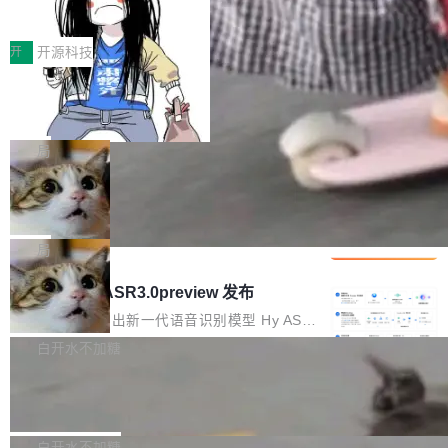
得住、用得稳、省得下、更安全！ 一、从现在开
价值潜能：华为云码道（CodeArts）
q2Seq 和 DocAI 的共同发明人）以及 Oriol Vin
中文驱动的数字员工，自主理解需求、规划步
一、代码仓深度理解技术的作用与价值 在软件工
始，Token使用一目...
代码仓技术解析
yals（Gemini 联合负责人，AlphaSta...
骤、编写代码。不挑模型、不挑平台，curl 一行
程实践中，代码仓是企业核心知识资产的主要载
开
开源科技
装完即用。 开源地址：Gitee · GitCode · GitHu
体。企业级代码仓库通常包含数十万乃至数百万
b 安装 支持 Java 8+（8~26）、macOS / Linu
一条“删库”命令跑 17 小时，算法工程
个文件，其规模远超单次模型调用可承载的上下
师删光 89TB 数据只为干私活
x / Windows / Harmony PC。 # macOS / Linu
文窗口。随着项目规模的持续扩张与代码历史的
最高人民检察院8月4日公布了一起案件：北京一
x / Harmony PC curl -fsSL https://solon.noea
不断累积，代码仓中的模块关系、接口契约、业
名90后算法工程师王某，为了给自己接的私活腾
局
r.org/solon...
务逻辑等关键信息往往分散于数十乃至数百个文
服务器空间，删光了公司AI游戏部门的全部核心
件之中，形成高度复杂的知识关联网络。传统的
Cloudflare 分享推理优化实践：KV ca
数据。 王某2024年1月入职东城区某科技公司AI
che 量化 + 权重压缩，吞吐量提升 4
代码检索手段（如关键词匹配、目录遍历）仅能
短剧部门，有互联网大厂背景。在公司内部架构
Kimi 和 GLM 是当前最强的大模型系列之一，但
1%，成本降 30%
在语法层面完成文本定位，难以触及代码的语义
调整期间，部门三次通知全员将数据从A集群迁
它们有一个共同的问题：太吃显存了。月之暗面
局
内涵与结构关联，导致开发者使用代码智能体在
移到B集群，王某都回复了"收到"。 他没有迁移
的 Kimi K 系列和智谱的 GLM 都是长上下文、M
理解大规模代码仓时面临显著"代码仓理解"瓶
腾讯混元 Hy ASR3.0preview 发布
数据。2024年9月3日下午4点，他使用此前登录
oE 架构的大模型，好用到让人上瘾，但 GPU 显
颈。 代码仓深度理解服务（以下简称" CodeBas
的账号密码进入A集群，输入了一条被程序员圈
存永远不够用。 Cloudflare 的 Workers AI 团队
腾讯混元正式推出新一代语音识别模型 Hy ASR
e深度理解服务"）是华为云码道（CodeA...
称为"删库跑路"的命令——最高管理员权限、无
一直在跑这些模型的推理。他们在官方博客上发
3.0preview。基于最新一代大语言模型 Hy3 的
白开水不加糖
需确认、强制递归删除。17个小时后，运维人员
了一篇技术文章，详细拆解了三种让大模型在 G
语言理解能力，以及融合了高精度语音识别与深
发现异常并中止进程时，89TB数据已经没了。
Pale Moon 34.3.2 发布，苍月浏览器
PU 上跑得更省、更快的技术手段——KV cache
度语义理解能力，实现了语音识别能力的全面升
删掉的是AI游戏部门的全部开发文件，包括公司
量化、模型权重压缩、以及共享 KV cache 的完
级。 根据介绍，Hy ASR3.0preview 目标在于：
Pale Moon 34.3.2 现已发布，这是一个安全更
自研的多个文生3D和...
整性保护。效果是：吞吐量提升 41%，每 token
让语音识别不再只是听清，而是真正听懂。通过
新和少量网页兼容性修复版本。 Changes/fixe
白开水不加糖