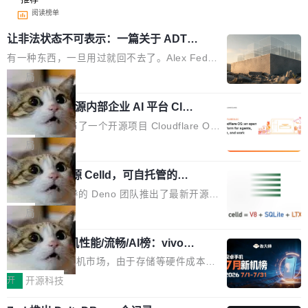
阅读榜单
让非法状态不可表示：一篇关于 ADT
的帖子在 Reddit 火了
有一种东西，一旦用过就回不去了。Alex Fedos
eev 管它叫"软件设计的基石"。 他说的东西不新
局
鲜——代数数据类型（ADT），尤其是和类型
Cloudflare 开源内部企业 AI 平台 Clou
（sum type）。但他说清楚了一件事：这不是类
dflare OS
型系统的学术体操，是日常编码的思维方式。 文
Cloudflare 发布了一个开源项目 Cloudflare O
章从一个简单的例子切入。一个网站的深色主题
S。如果你只看官方博客，你会觉得这是又一
局
设置，如果用布尔值 + 可空字段来表示——bool
个"AI 知识库 + 聊天机器人"——每个大厂都在
ean 表示是否可切换，nullable 的默认模式、浅
Deno 团队开源 Celld，可自托管的分
做，没什么新鲜的。 但 Kenton Varda 在 Twitte
布式 Durable Objects
色方案、深色方案——会产生大量无意义的组
r 上把事情说清楚了： 今天我们发布了 Cloudfla
Ryan Dahl 领导的 Deno 团队推出了最新开源项
合。方案缺了、配置冲突了、全 null 了。要知道
re OS，一个带连接器的聊天机器人，跟其他所
目 Celld，一个能在自己机器上运行 Cloudflare
局
哪些组合有效，作者说，你得靠"文档、校验、或
有科技公司做的一样。只不过，实际上它不一
Workers 和 Durable Objects 的守护进程。 设
者部落知识"。 换个写法。Rust 的 enum，两个
样。这是 Sandstorm.io 的重制版，我十年前的
鲁大师7月新机性能/流畅/AI榜：vivo夺
计思路很直接：每个对象是一个独立的 SQLite
变体：Switchable...
性能、流畅双第一，三星Galaxy Z系列
那个创业公司。不同的是，这次它构建在 Cloudf
数据库，按名称寻址，复制到你自己的 S3 兼容
2026年7月的手机市场，由于存储等硬件成本暴
新折叠缺席
lare Workers 上——我花了九年时间搭建的平台
存储库里。节点之间只通过这个存储库协调——
增，手机厂商的日子也不好过啊，新机速度明显
开
开源科技
——并且深度集成了 AI。这基本上是我十年秘密
没有控制平面，没有共识协议。每个对象自带一
放缓，因此硝烟味淡了许多。新机参数规格除开
计划的顶峰。 十年前，Ken...