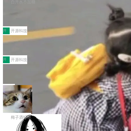
库，并将作为transport接入Mooncake TENT。
白开水不加糖
台 agent...
该通信库针对AI Memory池化场景的数据传输需
CoStrict入选工信部2025人工智能应用
求进行了深度优化，能够实现数据中心内大规模
典型案例
计算节点间多种内存类型的高性能通信。 UCL-
近日，工信部科技司公示《2025人工智能应用典
MPComm将作为一种传输引擎接入Mooncake T
型案例入选名单》，深信服“面向企业研发场景的
开
开源科技
ENT，实现零拷贝传输性能提升30%、非零拷贝
开源 AI 编程平台 CoStrict 应用”凭借卓越的技术
传输性能最高提升5倍。UCL-MPComm底层基
深信服AI算力网关入选工信部人工智能
创新与落地成效成功入选。 全链路私有化部署，
应用典型案例！
于自研UCL-Engine通信引擎，后续腾讯网平将
助力企业AI研发安全落地 当前，越来越多企业已
前不久，工业和信息化部正式发布《2025年人工
持续开源更多基于UCL-Engine的高性能通信组
经开始引入 AI Coding 工具，通过调用公有云模
智能应用典型案例名单》，集中展示人工智能在
开
开源科技
件。 腾讯网平团队在UCL-MPComm中实现了一
型或企业内部部署模型提升研发效率。但随着 AI
各领域的应用成果，覆盖技术底座、行业赋能、
个独立于业务线程的全局通信引擎（Engine），
Coding 从个人辅助工具逐步走向团队级、组织
Jeff Dean 离开 Google：一个时代的结
产品应用、支撑保障、专题等五大方向。深信服
并实...
束，一个实验室的开始
级应用，企业在规模化落地过程中，对安全性、
AI算力网关（AI创新平台）成功入选！ 随着各行
Google 员工编号 20。MapReduce 作者之一。
可控性和代码质量提出了更高要求。 首先是数据
各业的Agent走向规模化建设，算力构成形态逐
Bigtable 作者之一。TensorFlow 的作者之一。
局
安全与合规要求。对于大多数普通研发场景，公
渐丰富，用户关注的重点也在发生变化：不只是
Gemini 的架构师。Google 首席科学家。 Jeff D
有云模型能够满足快速试用和效率提升的需求。
让AI用起来，还要进一步看清混合算力时代下，
🔥 SolonCode v2026.8.4 发布：界面
ean 在 Google 工作了 27 年后，宣布离职。 他
但对于金融、能源、医疗等对数据安全要求较...
字体可调、22 种语言、记忆搜索增强
Token花在哪里、算力是否被充分利用，以及持
不是一个人走。一同离开的还有 Sanjay Ghema
打开终端就能上岗的全中文编码智能体，这一轮
续增长的AI成本该如何优化。 深信服AI算力网关
wat（Google 员工编号 23，Jeff Dean 二十多
把「看得清、用母语、记得住」三件事一次补
梅子酒好吃
正是围绕这些实际问题，从Token治理和成本治
年的编程搭档，MapReduce 和 Bigtable 的共同
齐。 SolonCode 是什么 SolonCode 是杭州无
理两个方面，让用户的每一份算力都看得清、管
作者）、Quoc Le（Google 大脑核心成员，Se
让“代码语义理解”深度释放AI Coding
耳科技研发的企业级终端编码智能体——一位全