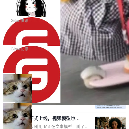
代码评审及自动化运维的全面落地夯实了“一体
BootstrapBlazor v10.9.0 已经发布，B
器。HTTP 引擎是一个独立插件。你选一个，或
ootstrap 样式的 Blazor UI 组件库
化”的基座。 新版本将为用户带来更好的使用体
者选两个，不同环境之间切换，一行应用代码都
BootstrapBlazor v10.9.0 已经发布，Bootstrap
验和更高的工作效率，感谢大家一直以来的支持
不用改。 下面快速过一下 10 种 HTTP 服务器
样式的 Blazor UI 组件库 此版本更新内容包括：
Gitee快讯
和反馈，我们将继续努力提供更优秀的产品和服
选项，各自适合什么场景，以及怎么切换。 一行
Release 2026-07-31 V10.9.0 Fixes fix(MultiFi
务！ 新增功能点 DevOps： 采用自研代码托管
依赖替换 在 Solon 里换 HTTP 服务器就是改 po
SolonCode v2026.8.2 已经发布，终端
lter): 增加暗黑主题支持 by @ArgoZhang in htt
平台，支持一站式安装，提供从代码提交到交付
智能体
m.xml 里一个依赖，别的什么都不用动。 <depe
ps://github.com/dotnetcore/BootstrapBlazor/p
SolonCode v2026.8.2 已经发布，终端智能体
的...
ndency> <groupId>org.noear</groupId> <arti
ull/8239 fix(Camera): 增加 exact 显式设置设备
此版本更新内容包括： 优化 soloncode run 模
Gitee快讯
factId>solon-web</artifac...
id by @kkxkx in https://github.com/dotnetcor
式（参考 run-headless-mode.md） 添加 solon
e/BootstrapBlazor/pull/825...
OpenAI 宣布 GPT-5.6 Luna 价格下降
code web 国际化多语言支持 添加 soloncode w
80%
eb 消息列表消息导航支持 修复 soloncode web
OpenAI 宣布 GPT-5.6 Luna 价格下降 80%。输
文件详情初次显示时语法高亮失效的问题 修复 s
入从每百万 token 1 美元砍到 0.2 美元，输出从
局
oloncode web 审查详情文件名中文乱码的问题
6 美元砍到 1.2 美元。GPT-5.6 Terra 降 20%。
细节优化 详情查看：https://gitee.com/opensol
DeepSeek-V4-Flash 官方 API 现已正
旗舰 Sol 没降，但加了一个 Fast 模式——2.5
式上线公测
on/soloncode/releases/v2026.8.2
倍速度，2 倍价格，智商不变。 降价的理由不是
DeepSeek V4 Flash 正式版今天上线了。模型
市场竞争，不是清库存，是 Sol 自己把自己优化
结构和参数规模没变，还是 MoE 284B、激活 1
局
了。 这事分两步。第一步，OpenAI 把 GPT-5.6
3B、100 万 token 上下文——只重新做了后训
Sol 部署上线。第二步，让 Sol 通过 Codex 自
MiniMax H3 正式上线，视频模型也开
练。但改完之后，Agent 能力直接把自家 4 月发
始玩全模态了
己去优化自己的推理基础设施。Sol 学了 Triton
的 Pro Preview 给干了。 九项 Agent 基准测试
上个月 MiniMax 刚用 M3 在文本模型上刷了一