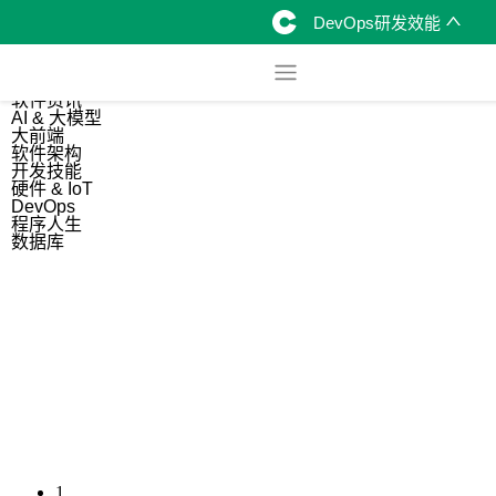
DevOps研发效能
综合
开源资讯
软件资讯
AI & 大模型
大前端
软件架构
开发技能
硬件 & IoT
DevOps
程序人生
数据库
1