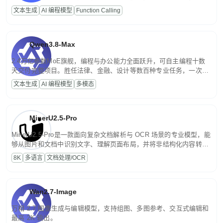
高并发、轻量化任务，适合日常对话、内容创作、基础 RAG、批量
文本生成
AI 编程模型
Function Calling
文案处理等普惠刚需场景。
Qwen3.8-Max
2.4万亿参数MoE旗舰，编程与办公能力全面跃升，可自主编程十数
天交付完整项目。胜任法律、金融、设计等数百种专业任务，一次对
话端到端交付生产级成果。原生视觉理解贯穿规划、执行与验证全流
文本生成
AI 编程模型
多模态
程，支持超长文档与长视频的深度语义解析。长程任务中自主规划与
闭环迭代，持续进化。
MinerU2.5-Pro
MinerU2.5-Pro是一款面向复杂文档解析与 OCR 场景的专业模型，能
够从图片和文档中识别文字、理解页面布局，并将非结构化内容转换
为便于存储、检索和二次处理的结构化结果。
8K
多语言
文档处理/OCR
Wan2.7-Image
万相 2.7 图像生成与编辑模型，支持组图、多图参考、交互式编辑和
最高 2K 输出。