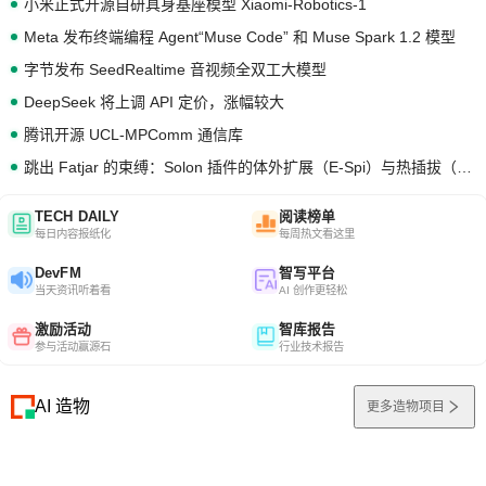
小米正式开源自研具身基座模型 Xiaomi-Robotics-1
Meta 发布终端编程 Agent“Muse Code” 和 Muse Spark 1.2 模型
字节发布 SeedRealtime 音视频全双工大模型
DeepSeek 将上调 API 定价，涨幅较大
腾讯开源 UCL-MPComm 通信库
跳出 Fatjar 的束缚：Solon 插件的体外扩展（E-Spi）与热插拔（H-Spi）
TECH DAILY
阅读榜单
每日内容报纸化
每周热文看这里
DevFM
智写平台
当天资讯听着看
AI 创作更轻松
激励活动
智库报告
参与活动赢源石
行业技术报告
AI 造物
更多造物项目