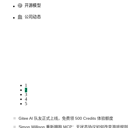
开源模型
公司动态
1
2
3
4
5
Gitee AI 队友正式上线，免费领 500 Credits 体验额度
Simon Willison 重新拥抱 MCP：无状态协议如何改变游戏规则