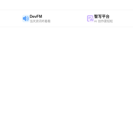
DevFM
智写平台
当天资讯听着看
AI 创作更轻松