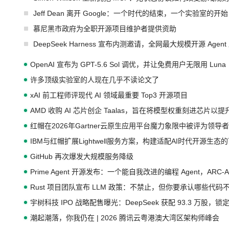
Jeff Dean 离开 Google：一个时代的结束，一个实验室的开始
慕尼黑市政府为全职开源项目维护者提供资助
DeepSeek Harness 宣布内测邀请，全网最大规模开源 Age
OpenAI 宣布为 GPT-5.6 Sol 调优，并让免费用户无限用 Luna
许多顶级实验室的人现在几乎不读论文了
xAI 前工程师评现代 AI 领域最重要 Top3 开源项目
AMD 收购 AI 芯片创企 Taalas，旨在将模型权重刻进芯片以
红帽在2026年Gartner云原生应用平台魔力象限中被评为领导者
IBM与红帽扩展Lightwell服务方案，构建适配AI时代开源生
GitHub 再次爆发大规模服务降级
Prime Agent 开源发布：一个能自我改进的编程 Agent，ARC-
Rust 项目团队宣布 LLM 政策：不禁止，但你要承认哪些代码
宇树科技 IPO 战略配售曝光：DeepSeek 获配 93.3 万股，锁定
潮起潮落，你我仍在 | 2026 腾讯云粤港澳大湾区架构师峰会