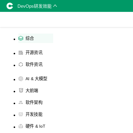
DevOps研发效能
综合
开源资讯
软件资讯
AI & 大模型
大前端
软件架构
开发技能
硬件 & IoT