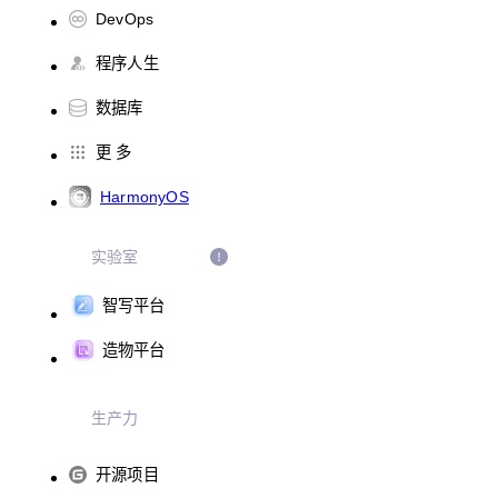
DevOps
程序人生
数据库
更 多
HarmonyOS
实验室
智写平台
造物平台
生产力
开源项目