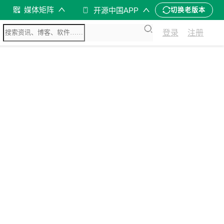
媒体矩阵
开源中国APP
切换老版本
登录
注册