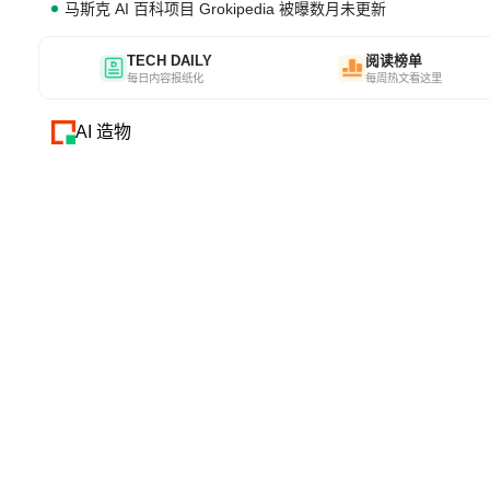
马斯克 AI 百科项目 Grokipedia 被曝数月未更新
TECH DAILY
阅读榜单
每日内容报纸化
每周热文看这里
AI 造物