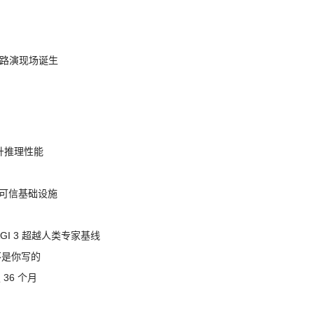
nt 路演现场诞生
提升推理性能
态的可信基础设施
AGI 3 超越人类专家基线
不是你写的
 36 个月