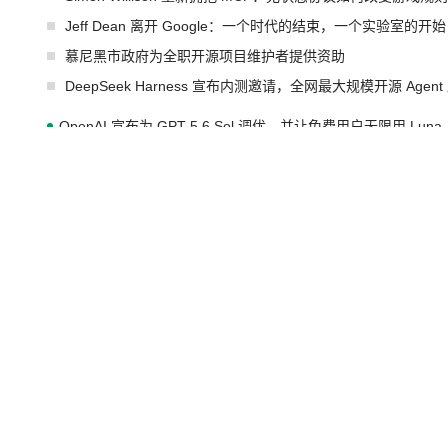
Jeff Dean 离开 Google：一个时代的结束，一个实验室的开始
慕尼黑市政府为全职开源项目维护者提供资助
DeepSeek Harness 宣布内测邀请，全网最大规模开源 Age
OpenAI 宣布为 GPT-5.6 Sol 调优，并让免费用户无限用 Luna
许多顶级实验室的人现在几乎不读论文了
xAI 前工程师评现代 AI 领域最重要 Top3 开源项目
AMD 收购 AI 芯片创企 Taalas，旨在将模型权重刻进芯片以
红帽在2026年Gartner云原生应用平台魔力象限中被评为领导者
IBM与红帽扩展Lightwell服务方案，构建适配AI时代开源生
GitHub 再次爆发大规模服务降级
Prime Agent 开源发布：一个能自我改进的编程 Agent，ARC-
Rust 项目团队宣布 LLM 政策：不禁止，但你要承认哪些代码
宇树科技 IPO 战略配售曝光：DeepSeek 获配 93.3 万股，锁定
潮起潮落，你我仍在 | 2026 腾讯云粤港澳大湾区架构师峰会