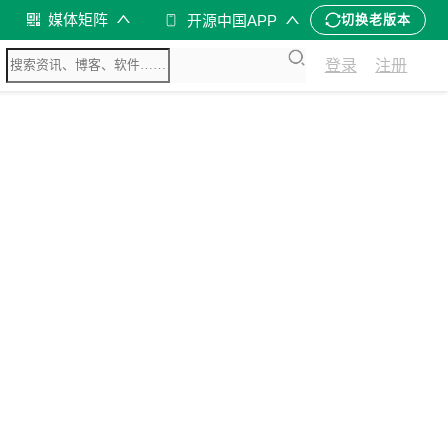
媒体矩阵
开源中国APP
切换老版本
登录
注册