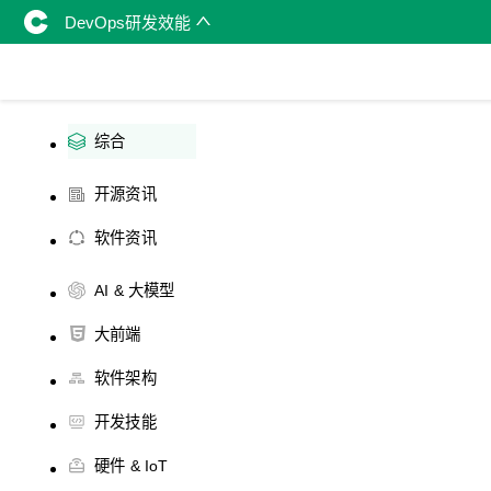
DevOps研发效能
综合
开源资讯
软件资讯
AI & 大模型
大前端
软件架构
开发技能
硬件 & IoT