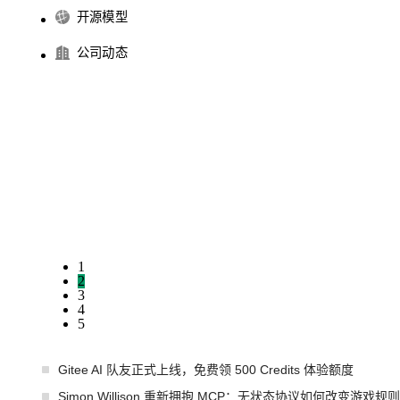
开源模型
公司动态
1
2
3
4
5
Gitee AI 队友正式上线，免费领 500 Credits 体验额度
Simon Willison 重新拥抱 MCP：无状态协议如何改变游戏规则