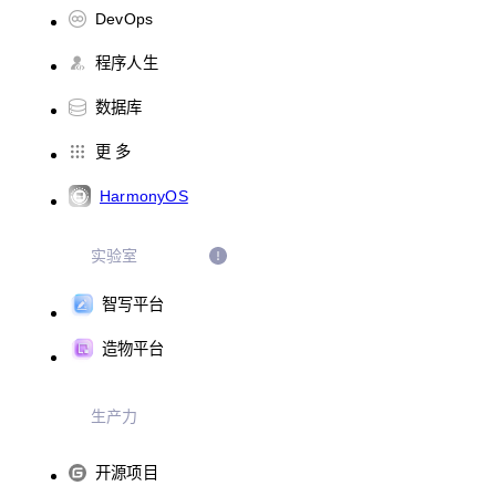
DevOps
程序人生
数据库
更 多
HarmonyOS
实验室
智写平台
造物平台
生产力
开源项目