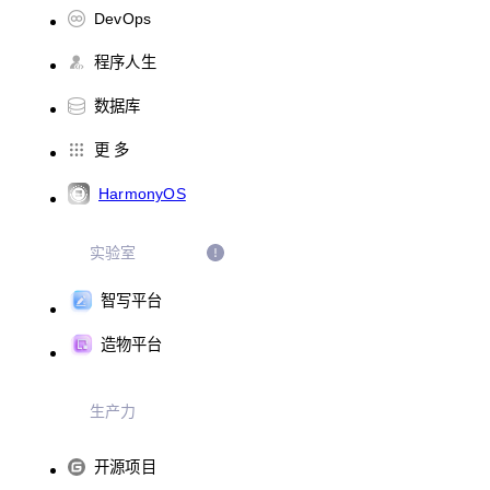
DevOps
程序人生
数据库
更 多
HarmonyOS
实验室
智写平台
造物平台
生产力
开源项目