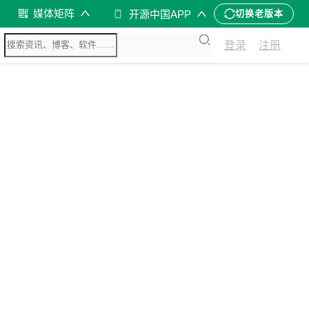
媒体矩阵
开源中国APP
切换老版本
登录
注册