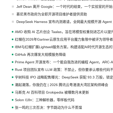
Jeff Dean 离开 Google：一个时代的结束，一个实验室的开始
慕尼黑市政府为全职开源项目维护者提供资助
DeepSeek Harness 宣布内测邀请，全网最大规模开源 Age
AMD 收购 AI 芯片创企 Taalas，旨在将模型权重刻进芯片以
红帽在2026年Gartner云原生应用平台魔力象限中被评为领导者
IBM与红帽扩展Lightwell服务方案，构建适配AI时代开源生
GitHub 再次爆发大规模服务降级
Prime Agent 开源发布：一个能自我改进的编程 Agent，ARC-
Rust 项目团队宣布 LLM 政策：不禁止，但你要承认哪些代码
宇树科技 IPO 战略配售曝光：DeepSeek 获配 93.3 万股，锁定
潮起潮落，你我仍在 | 2026 腾讯云粤港澳大湾区架构师峰会
马斯克 AI 百科项目 Grokipedia 被曝数月未更新
Solon I18n：三种解析器，零样板代码
张一鸣的三次否决：字节跳动为什么不蒸馏