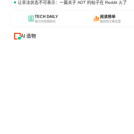
让非法状态不可表示：一篇关于 ADT 的帖子在 Reddit 火了
TECH DAILY
阅读榜单
每日内容报纸化
每周热文看这里
AI 造物