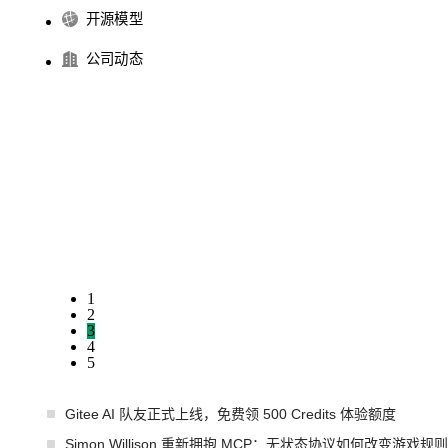
开源模型
公司动态
1
2
3
4
5
Gitee AI 队友正式上线，免费领 500 Credits 体验额度
Simon Willison 重新拥抱 MCP：无状态协议如何改变游戏规则