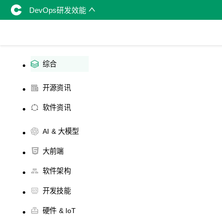
DevOps研发效能
综合
开源资讯
软件资讯
AI & 大模型
大前端
软件架构
开发技能
硬件 & IoT