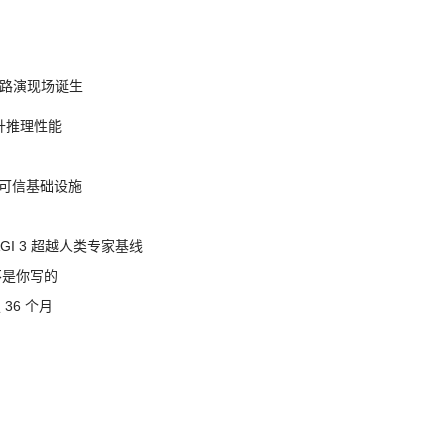
nt 路演现场诞生
提升推理性能
态的可信基础设施
AGI 3 超越人类专家基线
不是你写的
 36 个月