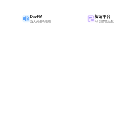
DevFM
智写平台
当天资讯听着看
AI 创作更轻松