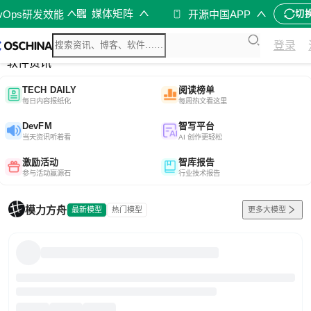
媒体矩阵
evOps研发效能
开源中国APP
切
综合
登录
开源资讯
软件资讯
TECH DAILY
阅读榜单
每日内容报纸化
每周热文看这里
DevFM
智写平台
当天资讯听着看
AI 创作更轻松
激励活动
智库报告
参与活动赢源石
行业技术报告
模力方舟
最新模型
热门模型
更多大模型