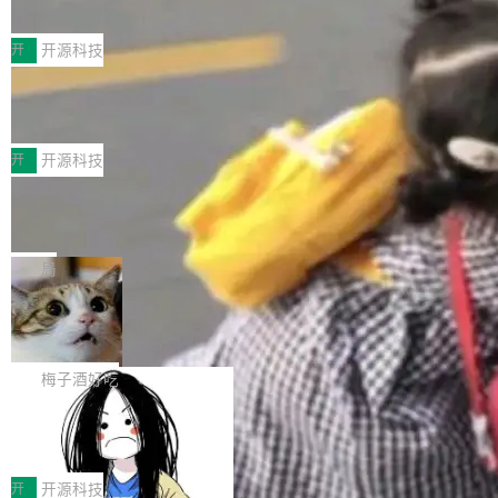
典型案例
计算节点间多种内存类型的高性能通信。 UCL-
近日，工信部科技司公示《2025人工智能应用典
MPComm将作为一种传输引擎接入Mooncake T
型案例入选名单》，深信服“面向企业研发场景的
开
开源科技
ENT，实现零拷贝传输性能提升30%、非零拷贝
开源 AI 编程平台 CoStrict 应用”凭借卓越的技术
传输性能最高提升5倍。UCL-MPComm底层基
深信服AI算力网关入选工信部人工智能
创新与落地成效成功入选。 全链路私有化部署，
应用典型案例！
于自研UCL-Engine通信引擎，后续腾讯网平将
助力企业AI研发安全落地 当前，越来越多企业已
前不久，工业和信息化部正式发布《2025年人工
持续开源更多基于UCL-Engine的高性能通信组
经开始引入 AI Coding 工具，通过调用公有云模
智能应用典型案例名单》，集中展示人工智能在
开
开源科技
件。 腾讯网平团队在UCL-MPComm中实现了一
型或企业内部部署模型提升研发效率。但随着 AI
各领域的应用成果，覆盖技术底座、行业赋能、
个独立于业务线程的全局通信引擎（Engine），
Jeff Dean 离开 Google：一个时代的结
Coding 从个人辅助工具逐步走向团队级、组织
产品应用、支撑保障、专题等五大方向。深信服
并实...
束，一个实验室的开始
级应用，企业在规模化落地过程中，对安全性、
AI算力网关（AI创新平台）成功入选！ 随着各行
Google 员工编号 20。MapReduce 作者之一。
可控性和代码质量提出了更高要求。 首先是数据
各业的Agent走向规模化建设，算力构成形态逐
Bigtable 作者之一。TensorFlow 的作者之一。
局
安全与合规要求。对于大多数普通研发场景，公
渐丰富，用户关注的重点也在发生变化：不只是
Gemini 的架构师。Google 首席科学家。 Jeff D
有云模型能够满足快速试用和效率提升的需求。
🔥 SolonCode v2026.8.4 发布：界面
让AI用起来，还要进一步看清混合算力时代下，
ean 在 Google 工作了 27 年后，宣布离职。 他
但对于金融、能源、医疗等对数据安全要求较...
字体可调、22 种语言、记忆搜索增强
Token花在哪里、算力是否被充分利用，以及持
不是一个人走。一同离开的还有 Sanjay Ghema
打开终端就能上岗的全中文编码智能体，这一轮
续增长的AI成本该如何优化。 深信服AI算力网关
wat（Google 员工编号 23，Jeff Dean 二十多
把「看得清、用母语、记得住」三件事一次补
梅子酒好吃
正是围绕这些实际问题，从Token治理和成本治
年的编程搭档，MapReduce 和 Bigtable 的共同
齐。 SolonCode 是什么 SolonCode 是杭州无
理两个方面，让用户的每一份算力都看得清、管
作者）、Quoc Le（Google 大脑核心成员，Se
让“代码语义理解”深度释放AI Coding
耳科技研发的企业级终端编码智能体——一位全
得住、用得稳、省得下、更安全！ 一、从现在开
价值潜能：华为云码道（CodeArts）
q2Seq 和 DocAI 的共同发明人）以及 Oriol Vin
中文驱动的数字员工，自主理解需求、规划步
一、代码仓深度理解技术的作用与价值 在软件工
始，Token使用一目...
代码仓技术解析
yals（Gemini 联合负责人，AlphaSta...
骤、编写代码。不挑模型、不挑平台，curl 一行
程实践中，代码仓是企业核心知识资产的主要载
开
开源科技