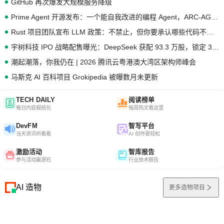
GitHub 再次爆发大规模服务降级
Prime Agent 开源发布：一个能自我改进的编程 Agent，ARC-AGI 3 超越人类专家基线
Rust 项目团队宣布 LLM 政策：不禁止，但你要承认哪些代码不是你写的
宇树科技 IPO 战略配售曝光：DeepSeek 获配 93.3 万股，锁定 36 个月
潮起潮落，你我仍在 | 2026 腾讯云粤港澳大湾区架构师峰会
马斯克 AI 百科项目 Grokipedia 被曝数月未更新
TECH DAILY
阅读榜单
每日内容报纸化
每周热文看这里
DevFM
智写平台
当天资讯听着看
AI 创作更轻松
激励活动
智库报告
参与活动赢源石
行业技术报告
AI 造物
更多造物项目