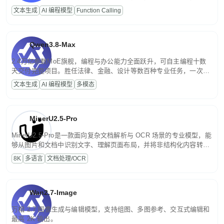
高并发、轻量化任务，适合日常对话、内容创作、基础 RAG、批量
文本生成
AI 编程模型
Function Calling
文案处理等普惠刚需场景。
Qwen3.8-Max
2.4万亿参数MoE旗舰，编程与办公能力全面跃升，可自主编程十数
天交付完整项目。胜任法律、金融、设计等数百种专业任务，一次对
话端到端交付生产级成果。原生视觉理解贯穿规划、执行与验证全流
文本生成
AI 编程模型
多模态
程，支持超长文档与长视频的深度语义解析。长程任务中自主规划与
闭环迭代，持续进化。
MinerU2.5-Pro
MinerU2.5-Pro是一款面向复杂文档解析与 OCR 场景的专业模型，能
够从图片和文档中识别文字、理解页面布局，并将非结构化内容转换
为便于存储、检索和二次处理的结构化结果。
8K
多语言
文档处理/OCR
Wan2.7-Image
万相 2.7 图像生成与编辑模型，支持组图、多图参考、交互式编辑和
最高 2K 输出。