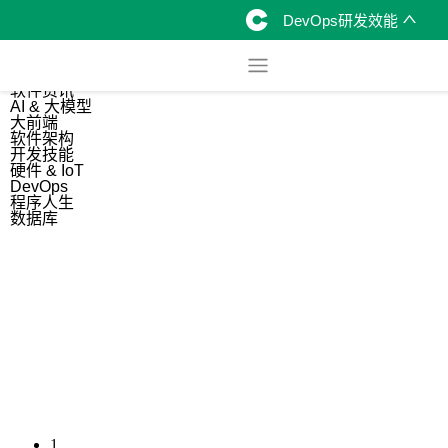
DevOps研发效能
综合
开源资讯
软件资讯
AI & 大模型
大前端
软件架构
开发技能
硬件 & IoT
DevOps
程序人生
数据库
1