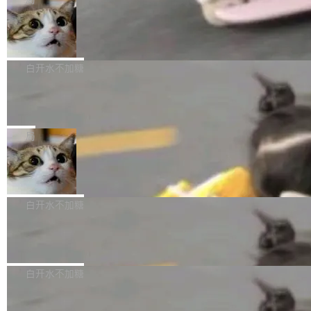
l 迁移或唤醒时，新宿主从 S3 恢复 SQLite 数据
te 17 Pro、OPPO K15，要么是vivo X300 E这
本控制系统。目前处于 Early Access 阶段。 De
库继续执行。存储库是持久化的唯一真相...
样的次旗舰。 Galaxy Z Fold8 Ultra / Z Fold8 /
SpaceXAI 单季资本开支达 183 亿美元
ltaDB 的核心思路直接写在 landing page 最显
Z Flip8三款折叠屏新机均在7月22日发布，且全
眼的位置：「Software is made between com
根据风险投资人Tomer Tunguz 博客（VC 分
部搭载骁龙8 Elite Gen5 for Galaxy，它们本该
mits」——软件是在 commit 之间写出来的。git
析）披露的最新分析与第二季度业绩报告，Spac
白开水不加糖
是7月性...
只记录了你提交的最终状态，但真正的工作过程
eXAI在上个季度的总资本支出飙升至183.7亿美
——打字、删改、试错、agent 对话——都在 co
Meta 发布终端编程 Agent“Muse Cod
元。其中，绝大部分资金被直接用于 AI 领域，
e” 和 Muse Spark 1.2 模型
mmit 之间的空隙里丢失了。 DeltaDB 要做的就
金额高达158.3亿美元，这一单项投入已经逼近
Meta 今天发布了两款 AI 产品：Muse Code，
是把这段空隙补上。 回退到任何一次编辑：Delt
微软同期总资本开支的四成。 与亚马逊、Alpha
一个在终端里运行的编程 agent；Muse Spark
局
aDB 捕获 commit 之间的每一次操作，...
bet、微软以及 Meta 等传统科技巨头相比，Spa
1.2，驱动这个 agent 的新模型。一句话概括：
ceXAI的资金消耗速度尤为引人瞩目。然而，支
美团开源 LoHoSearch，用知识图谱校
你可以用 curl -fsSL https://dev.meta.ai/install.
准 AI 能力认知
撑庞大支出的资金来源却呈现出截然不同的面
sh | bash 安装一个能在大项目里自动规划、写
机器出题的前提，是让机器拥有全局视野。整个
貌。数据显示，微软和 Meta 主要依托充沛的经
代码、验证结果的 AI 终端工具。 据介绍，Muse
构建流程可以分为四个环节：建图 → 控制难度
白开水不加糖
营现金流来覆盖资本开支，其资本支出覆盖率分
Code 是 Meta 的编程 agent 产品。它和市场上
→ 质量把关 → 数据概览。
别达到155% 和106%;而SpaceXAI的经营现金
已有的终端编程 agent 在设计理念上有几个明显
腾讯开源 UCL-MPComm 通信库
流仅能覆盖资本开支的12...
的差异点。 异步后台 agent：Muse Code 有一
腾讯网平团队宣布开源了 UCL-MPComm 通信
个主 agent 循环，外加一组后台 agent。这些后
库，并将作为transport接入Mooncake TENT。
白开水不加糖
台 agent...
该通信库针对AI Memory池化场景的数据传输需
CoStrict入选工信部2025人工智能应用
求进行了深度优化，能够实现数据中心内大规模