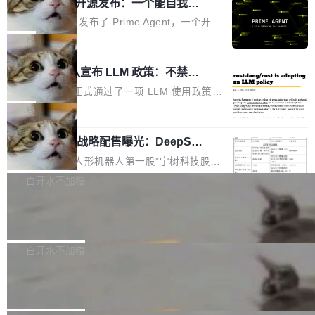
（OHDD：OpenHarmony Hardware Develope
Prime Agent 开源发布：一个能自我改
障无法工作。Pages、Copilot code review、C
进的编程 Agent，ARC-AGI 3 超越人类
r Day）将在杭州启航。活动面向智能硬件产业
opilot coding agent 全部受影响。从检测到完全
Prime Intellect 发布了 Prime Agent，一个开源
专家基线
链企业和开发者，邀请行业专家与资深技术顾
恢复，大约 12 小时。 这是 2026 年 8 月的第六
的编程 Agent Harness，核心设计围绕两个抽
局
问，围绕开源鸿蒙技术能力、设备适配、芯片适
起事故，其中四起与 AI/Copilot 服务相关。 Git
象：Recursive Language Model（RLM）和 C
配、功耗与稳定性调优、兼容性测评及统一互联
Hub 员工 kdaigle 在 HN 讨论中贴出了一组数
Rust 项目团队宣布 LLM 政策：不禁
ontinual Harness。在 ARC-AGI 3 基准测试
等内容展开系统讲解和实战交流，帮助企业进一
止，但你要承认哪些代码不是你写的
据：2025 年全年 10 亿次 commit。现在，每周
上，Prime Agent + Opus 5 的组合达到了 95.
Rust 语言项目正式通过了一项 LLM 使用政策，
步了解开源鸿蒙在智能...
2.75 亿次，全年预计 140 亿次。GitHub...
5% RHAE Best@1，超过了 ARC 报告的人类专
覆盖 rust-lang/rust 单一仓库的代码贡献。这不
局
家基线 95.4%。 不是又一个 coding agent 包装
是项目级别的官方立场，目前由五个团队采纳，
器 Prime Agent 的架构和市面上大多数 coding
宇树科技 IPO 战略配售曝光：DeepSe
但它可能是主流开源项目中关于 AI 辅助贡献最
ek 获配 93.3 万股，锁定 36 个月
agent 有本质区别。大多数 agent harness 的设
细致的一份规则。 政策的核心只有一句话：LLM
8月6日晚间，“人形机器人第一股”宇树科技股份
计是基于早期模型的能力—...
可以用来分析、提炼、审阅、建议，但不能用来
有限公司披露IPO发行价格及战略配售结果，杭
白开水不加糖
创作。 具体来说，LLM 生成的代码可以提交，
州深度求索人工智能基础技术研究有限公司（De
但必须满足五个条件：预先安排、非关键、高质
Docker 29.7.2 发布
epSeek）获配93.3399万股，按150.8元/股发行
量、充分测试、充分审查，并且必须披露。LLM
价格计算，认购金额约1.41亿元，股份锁定期为
Docker 29.7.2 现已发布，具体更新内容如下：
不得生成涉及安全性的关键变更，除非作者本身
36个月。 公告显示，本次宇树科技战略配售对
Bug fixes and enhancements 修复多次传递同
白开水不加糖
就是领域专家。即使如此，政策也"强烈不建
象主要包括长期投资机构、与公司业务具有战略
一环境变量时，docker service create和docker
议"这么做。 对于不披露的情况，审核者可以直
Apache Fluss 毕业成为顶级项目
合作关系或长期合作愿景的大型企业、科创板保
service update会发生 panic 的问题。docker/cl
接关闭 PR，无需解释。 政策作者 Jynn Ne...
荐人跟投子公司，以及公司高级管理人员和核心
i#7145 修复了 Docker Engine 29.7.0 中引入的
今年 7 月，Apache Fluss 的毕业提案在 Apach
员工参与设立的专项资产管理计划。其中，Dee