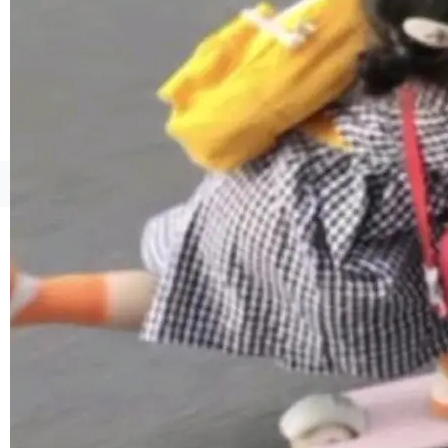
境、兼容场景、一键直出”。 Hy ASR 3.0 previe
w 不要求标准普通话，方言识别覆盖粤语、吴语
等 10 大方言片区和 20 余个二级小片区。在开
源评测集中，Hy ASR 3.0 preview 在多语种的
WER（...
©OSCHINA(OSChina.NET)
京ICP备2025119063号