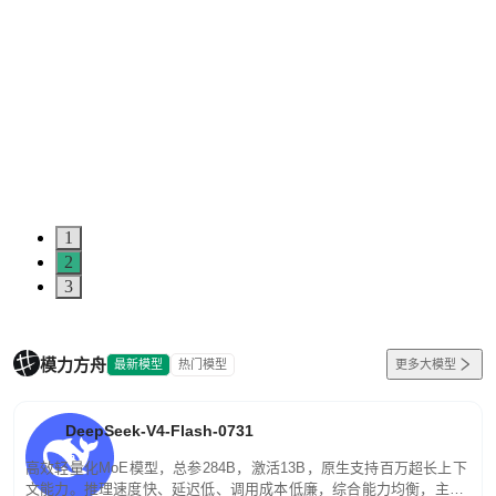
1
2
3
模力方舟
最新模型
热门模型
更多大模型
DeepSeek-V4-Flash-0731
高效轻量化MoE模型，总参284B，激活13B，原生支持百万超长上下
文能力。推理速度快、延迟低、调用成本低廉，综合能力均衡，主打