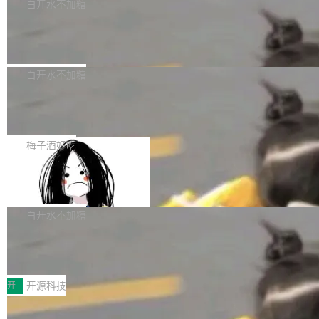
一个回归问题，该问题导致拉取镜像时会拒绝包
e 孵化器项目管理委员会（IPMC）投票中获得
白开水不加糖
pSeek作为与宇树科技具备战略合作关系的企
含绝对 hardlink 目标的镜像（此类镜像由某些镜
全票通过，随后获 Apache 软件基金会董事会批
业，获配股份数量占本次发行数量的2.31%。 除
马斯克 AI 百科项目 Grokipedia 被曝数
像构建工具生成）。moby/moby#53305 修复了
准。今天，Apache 软件基金会正式宣布 Apach
DeepSeek外，腾讯旗下上海启善投资有限公司
月未更新
Docker Engine 29.7.0 中引入的一个回归问
e Fluss 孵化毕业，成为 Apache 顶级项目（TL
埃隆·马斯克推出的AI百科项目 Grokipedia 被曝
获配9...
题，该问题可能导致在旧版 Linux 内核...
P）！这一里程碑不仅标志着 Fluss 迈入新的发
长期停止内容更新，未能实现其作为“AI版维基百
白开水不加糖
展阶段，也将进一步推动流式存储、实时湖仓与
科”替代品的目标。 据 Lawfare 最新调查，自今
AI 数据基础加速融合，为实时数据基础设施的发
Solon I18n：三种解析器，零样板代码
年4月以来，Grokipedia 页面更新功能基本停
展开启新的篇章。
滞，过去三个月内没有任何条目完成更新，用户
如果你在 Spring Boot 里做过国际化，流程大概
提交的编辑请求也长期处于待处理状态。 Groki
是这样的：配 MessageSource 的 Bean、写 R
梅子酒好吃
pedia 于去年底上线，定位为由人工智能生成内
eloadableResourceBundleMessageSource、
容的百科平台，被马斯克视为传统众包百科网站
Apache Doris 4.1 全面增强 Iceberg：
声明 LocaleResolver、注册 LocaleChangeInt
支持 UPDATE、MERGE INTO 与 Iceb
维基百科的替代方案。Lawfare 调查发现，无论
erceptor…五六步之后才能看到第一行翻译文
Apache Doris 4.1 要补齐的，正是缺失的那一
erg V3
热门页面还是低关注度页面，均未出现近期更
本。 Solon 换了个方式。整个 i18n 模块围绕三
半。在已有查询能力的基础上，Doris 进一步支
白开水不加糖
新，相关问题并非局限于特定领域，而是在不同
个解析器、一个注解、一个工具类展开——没有
持了 UPDATE、DELETE、MERGE INTO 等数
主题和访问量页面中普遍存在。 调查人员最初认
XML、没有拦截器注册、没有样板配置。 资源
Testin XAgent：CIO智能测试落地指南
据修改操作、完整的表结构管理与分区演进，以
为，Grokipedia可能只是限...
文件的约定 把文件放到 resources/i18n/ 下： r
及 rewrite_data_files、expire_snapshots 等日
7月30日，TiD2026质量竞争力大会在北京中关
esources/i18n/messages.properties ...
常维护操作，并完整支持 Iceberg V3 格式。
村国家自主创新示范区会议中心开幕。本届大会
开
开源科技
由中关村智联软件服务业质量创新联盟主办，以
让非法状态不可表示：一篇关于 ADT
“智构可信·质创未来——AI原生时代的质量新范