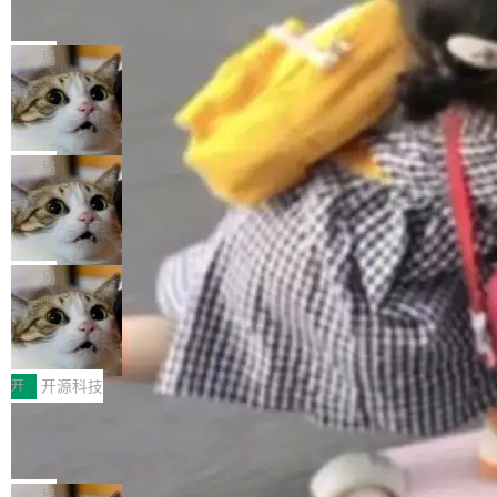
的帖子在 Reddit 火了
式”为主题，直面AI从实验室走向规模化产业落地
有一种东西，一旦用过就回不去了。Alex Fedos
的核心质量命题。会上，《2026智能研发生产力
eev 管它叫"软件设计的基石"。 他说的东西不新
局
工具选型手册》发布，Testin云测的Testin XAge
鲜——代数数据类型（ADT），尤其是和类型
nt智能测试系统入选AI测试领域代表产品。对CI
Cloudflare 开源内部企业 AI 平台 Clou
（sum type）。但他说清楚了一件事：这不是类
dflare OS
O而言，这提示了一个转变：AI测试正在从效率
型系统的学术体操，是日常编码的思维方式。 文
Cloudflare 发布了一个开源项目 Cloudflare O
工具升级为企业的质量基础设施。 CIO面对的新
章从一个简单的例子切入。一个网站的深色主题
S。如果你只看官方博客，你会觉得这是又一
局
现实 过去两年，CIO们的焦虑清单上多了两项：
设置，如果用布尔值 + 可空字段来表示——bool
个"AI 知识库 + 聊天机器人"——每个大厂都在
一是如何让大模型和智能体应用安全地从PoC走
ean 表示是否可切换，nullable 的默认模式、浅
Deno 团队开源 Celld，可自托管的分
做，没什么新鲜的。 但 Kenton Varda 在 Twitte
向生产，二是如何让测试团队跟得上AI应用...
布式 Durable Objects
色方案、深色方案——会产生大量无意义的组
r 上把事情说清楚了： 今天我们发布了 Cloudfla
Ryan Dahl 领导的 Deno 团队推出了最新开源项
合。方案缺了、配置冲突了、全 null 了。要知道
re OS，一个带连接器的聊天机器人，跟其他所
目 Celld，一个能在自己机器上运行 Cloudflare
局
哪些组合有效，作者说，你得靠"文档、校验、或
有科技公司做的一样。只不过，实际上它不一
Workers 和 Durable Objects 的守护进程。 设
者部落知识"。 换个写法。Rust 的 enum，两个
鲁大师7月新机性能/流畅/AI榜：vivo夺
样。这是 Sandstorm.io 的重制版，我十年前的
计思路很直接：每个对象是一个独立的 SQLite
变体：Switchable...
性能、流畅双第一，三星Galaxy Z系列
那个创业公司。不同的是，这次它构建在 Cloudf
数据库，按名称寻址，复制到你自己的 S3 兼容
2026年7月的手机市场，由于存储等硬件成本暴
新折叠缺席
lare Workers 上——我花了九年时间搭建的平台
存储库里。节点之间只通过这个存储库协调——
增，手机厂商的日子也不好过啊，新机速度明显
开
开源科技
——并且深度集成了 AI。这基本上是我十年秘密
没有控制平面，没有共识协议。每个对象自带一
放缓，因此硝烟味淡了许多。新机参数规格除开
计划的顶峰。 十年前，Ken...
Zed 推出 DeltaDB，一个记录 commit
个小型数据库，应用天然按分片构建，单个数据
高价的三星折叠（三星Galaxy Z Fold8 Ultra / Z
之间所有操作的版本控制系统
库的竞争和爆炸半径问题在设计层面就被消除
Fold8 / Z Flip8）外，其余要么是中低端机器，
Zed 编辑器团队发布了新项目——DeltaDB，一
了。 闲置的 cell 会休眠到几乎不占资源。当 cel
例如iQOO Z11i、REDMI Note 17、REDMI No
个在 git commit 之间记录每一次编辑操作的版
局