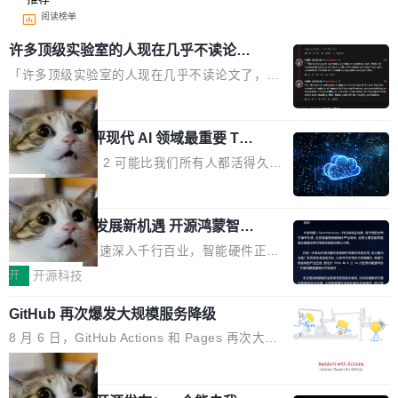
阅读榜单
许多顶级实验室的人现在几乎不读论文
了
「许多顶级实验室的人现在几乎不读论文了，而
且他们认为 ICLR/ICML/NeurIPS 充斥着大量过
局
度宣传和欺诈。」 OpenAI 研究员 Keller Jorda
xAI 前工程师评现代 AI 领域最重要 Top
n 这条推文引发了广泛讨论。他不是在说风凉
3 开源项目
话，他是说出了一个圈内人尽皆知但很少公开捅
Flash Attention 2 可能比我们所有人都活得久。
破的事实。 Jordan 随后补充了一句软化声明：
这句话不是来自某个技术博客，而是出自 Hieu
局
「我不认为这些会议上大部分论文都在过度宣传
Pham 的一条推文。Hieu Pham 是谁？他是 xAI
或造假。问题是，作为读者，如果你筛选出那些
共商智能硬件发展新机遇 开源鸿蒙智能
的早期工程师之一，在 Grok 训练基础设施团队
硬件开发者日杭州站即将举行
看起来最令人兴奋的论文，那它们大部分都是过
工作过。近日他在 X 上发了一条帖子，列出了他
随着万物智联加速深入千行百业，智能硬件正从
度宣传的。」 这才是真正的痛点。不是所有论文
认为现代 AI 领域最重要的三个开源项目。 第一
单点设备迈向智能化、网联化、协同化发展。作
开
开源科技
都有问题，是最吸引眼球的那批论文最有问题。
个名字毫无悬念：Flash Attention 2。 Hieu 的
为面向全场景、跨终端的分布式操作系统，开源
他引用的帖子来自 Mathew Shen，一位 ICLR 2
理由很具体。FA 系列不需要解释，但 FA2 是他
GitHub 再次爆发大规模服务降级
鸿蒙通过统一技术底座和分布式能力，为不同类
026 的读者：「看了篇 ...
认为最重要的一个——复杂度恰到好处，刚好能
型智能设备的开发、连接与互联提供关键支撑，
8 月 6 日，GitHub Actions 和 Pages 再次大规
驱动你去学 CuTe，但还没被那些"邪恶的" Hopp
也为产业链企业探索产品创新与商业增长打开新
模服务降级，Actions 完全不可用超过 5 小时，
局
er++ 优化所淹没，足够容易修改和适配。 更关
的空间。 8月14日，开源鸿蒙智能硬件开发者日
webhook 停发，连自托管 runner 也因调度层故
键的是 FA2 的持久性...