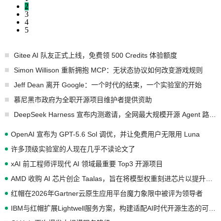
2
3
4
5
Gitee AI 队友正式上线，免费领 500 Credits 体验额度
Simon Willison 重新拥抱 MCP：无状态协议如何改变游戏规则
Jeff Dean 离开 Google：一个时代的结束，一个实验室的开始
慕尼黑市政府为全职开源项目维护者提供资助
DeepSeek Harness 宣布内测邀请，全网最大规模开源 Agent 路演现场诞生
OpenAI 宣布为 GPT-5.6 Sol 调优，并让免费用户无限用 Luna
许多顶级实验室的人现在几乎不读论文了
xAI 前工程师评现代 AI 领域最重要 Top3 开源项目
AMD 收购 AI 芯片创企 Taalas，旨在将模型权重刻进芯片以提升推理性能
红帽在2026年Gartner云原生应用平台魔力象限中被评为领导者
IBM与红帽扩展Lightwell服务方案，构建适配AI时代开源生态的可信基础设施