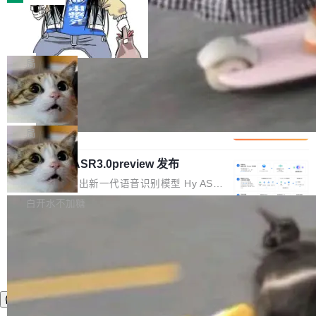
装完即用。 开源地址：Gitee · GitCode · GitHu
体。企业级代码仓库通常包含数十万乃至数百万
b 安装 支持 Java 8+（8~26）、macOS / Linu
一条“删库”命令跑 17 小时，算法工程
个文件，其规模远超单次模型调用可承载的上下
师删光 89TB 数据只为干私活
x / Windows / Harmony PC。 # macOS / Linu
文窗口。随着项目规模的持续扩张与代码历史的
最高人民检察院8月4日公布了一起案件：北京一
x / Harmony PC curl -fsSL https://solon.noea
不断累积，代码仓中的模块关系、接口契约、业
名90后算法工程师王某，为了给自己接的私活腾
局
r.org/solon...
务逻辑等关键信息往往分散于数十乃至数百个文
服务器空间，删光了公司AI游戏部门的全部核心
件之中，形成高度复杂的知识关联网络。传统的
Cloudflare 分享推理优化实践：KV ca
数据。 王某2024年1月入职东城区某科技公司AI
che 量化 + 权重压缩，吞吐量提升 4
代码检索手段（如关键词匹配、目录遍历）仅能
短剧部门，有互联网大厂背景。在公司内部架构
Kimi 和 GLM 是当前最强的大模型系列之一，但
1%，成本降 30%
在语法层面完成文本定位，难以触及代码的语义
调整期间，部门三次通知全员将数据从A集群迁
它们有一个共同的问题：太吃显存了。月之暗面
局
内涵与结构关联，导致开发者使用代码智能体在
移到B集群，王某都回复了"收到"。 他没有迁移
的 Kimi K 系列和智谱的 GLM 都是长上下文、M
理解大规模代码仓时面临显著"代码仓理解"瓶
数据。2024年9月3日下午4点，他使用此前登录
腾讯混元 Hy ASR3.0preview 发布
oE 架构的大模型，好用到让人上瘾，但 GPU 显
颈。 代码仓深度理解服务（以下简称" CodeBas
的账号密码进入A集群，输入了一条被程序员圈
存永远不够用。 Cloudflare 的 Workers AI 团队
腾讯混元正式推出新一代语音识别模型 Hy ASR
e深度理解服务"）是华为云码道（CodeA...
称为"删库跑路"的命令——最高管理员权限、无
一直在跑这些模型的推理。他们在官方博客上发
3.0preview。基于最新一代大语言模型 Hy3 的
白开水不加糖
需确认、强制递归删除。17个小时后，运维人员
了一篇技术文章，详细拆解了三种让大模型在 G
语言理解能力，以及融合了高精度语音识别与深
发现异常并中止进程时，89TB数据已经没了。
PU 上跑得更省、更快的技术手段——KV cache
度语义理解能力，实现了语音识别能力的全面升
删掉的是AI游戏部门的全部开发文件，包括公司
量化、模型权重压缩、以及共享 KV cache 的完
级。 根据介绍，Hy ASR3.0preview 目标在于：
自研的多个文生3D和...
整性保护。效果是：吞吐量提升 41%，每 token
让语音识别不再只是听清，而是真正听懂。通过
成本降低 30%，精度不变。 FP8 省的不仅是显
先理解你的语境和意图，再把准确的文字直接给
存 KV cache 是推理时最吃显...
到你。从“逐字转写、单点优化”演进为“理解语