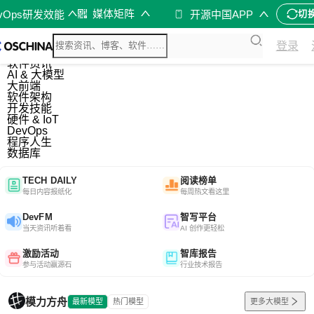
媒体矩阵
evOps研发效能
开源中国APP
切
综合
登录
开源资讯
软件资讯
AI & 大模型
大前端
软件架构
开发技能
硬件 & IoT
DevOps
程序人生
数据库
TECH DAILY
阅读榜单
每日内容报纸化
每周热文看这里
DevFM
智写平台
当天资讯听着看
AI 创作更轻松
激励活动
智库报告
参与活动赢源石
行业技术报告
模力方舟
最新模型
热门模型
更多大模型