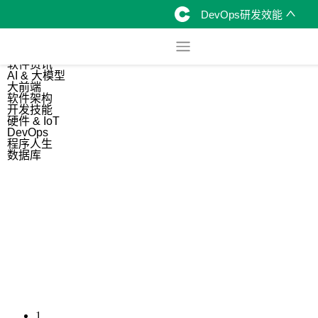
DevOps研发效能
综合
开源资讯
软件资讯
AI & 大模型
大前端
软件架构
开发技能
硬件 & IoT
DevOps
程序人生
数据库
1