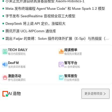
小米正式开源自研具身基座模型 Xiaomi-Robotics-1
Meta 发布终端编程 Agent“Muse Code” 和 Muse Spark 1.2 模型
字节发布 SeedRealtime 音视频全双工大模型
DeepSeek 将上调 API 定价，涨幅较大
腾讯开源 UCL-MPComm 通信库
跳出 Fatjar 的束缚：Solon 插件的体外扩展（E-Spi）与热插拔（H-Spi）
TECH DAILY
阅读榜单
每日内容报纸化
每周热文看这里
DevFM
智写平台
当天资讯听着看
AI 创作更轻松
激励活动
智库报告
参与活动赢源石
行业技术报告
AI 造物
更多造物项目