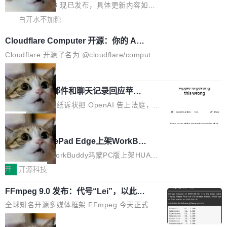
联 加...
经过人工复核，准确度令人满意。这一方法也为
他宣布了一个新消息：从 2026 年 8 月 1 日起，
Firefox 153.0.3 现已发布，具体更新内容如
社区爱好者提供了高效跟踪新版本的思路。
他可以全职维护 libexpat 了，最长 6 个月。发
下： New Smart Window 包含多项增强功能：
白开水不加糖
工资的是慕尼黑市政府。 libexpat 是一个 C99
<ul> <li>现在建议列表会显示更多结果，方便用
Cloudflare Computer 开源：你的 Age
编写的流式 XML 解析器，MIT 许可证。和 libx
户查找历史记录和切换到已打开的标签页。（<a
nt 需要一台电脑，而不是一个容器
ml2 一样，它是世界上使用最广泛的 XML 解析
href="https://bugzilla.mozilla.org/show_bug.c
Cloudflare 开源了名为 @cloudflare/computer
库之一。你的操作系统、浏览器、无数的基础设
gi?id=2019042">Bug&nbsp;2019042</a>）</l
的 npm 包。项目的核心论点是：容器不适合 Ag
局
施软件，很可能都在用它。而过去十年，维护它
i> <li>现在，助手可以直接使用 Exa 的网络搜索
ent 计算。真正适合的，是 Isolate。 Cloudflare
的人一直在用业余...
OpenAI 公开邮件和聊天记录回应苹果
结果回答问题，而无需将问题转交给搜索引擎。
工程师在这件事上没什么可谦虚的——他们用 W
诉讼，称“Apple is getting this wron
（<a href="https://bugzilla.mozilla.org/show_
orkers 跑了十年 Isolate。用 CEO Matthew Pri
上个月，苹果一纸诉状把 OpenAI 告上法庭，指
g”
bug.cgi?id=204...
nce 的话说：「我们一生都在用 Isolate 运行代
控其挖角苹果前员工并窃取商业秘密。苹果的诉
局
码，而 AI Agent 不需要容器，它们需要的是 Iso
状把 OpenAI 描述成一个系统性地从前东家挖
late。」 容器为什么不合适 容器的问题在于启动
HUAWEI MatePad Edge上架WorkBu
人、套取机密信息的对手。 OpenAI 没发律师
ddy鸿蒙PC版，说话就能干活的AI办公
和销毁都太重了。一个 Agent 要执行的任务可能
函，也没选择庭外沉默。它在官网贴了一篇博
全能AI工作台WorkBuddy鸿蒙PC版上架HUAWE
搭子
只需要几毫秒的 CPU 时间，但容器从冷启动到
文，标题只有六个字：Apple is getting this wro
I MatePad Edge应用市场，直接下载即可使
开
开源科技
就绪要花数秒。如果未来有十...
ng。 然后，它把邮件往来和 iMessage 聊天记
用，与鸿蒙电脑上的体验一致。值得一提的是，
录全贴了出来。 他发错人了 苹果外部律师 Gabr
FFmpeg 9.0 发布：代号“Lei”，以此纪
这是目前市面上唯一支持平板接入WorkBuddy P
念中国开发者雷霄骅
iel Gross 来自 Weil 律所，2 月 23 日下午 5:53
C版的产品，搭载“人机双写”重磅功能——你写
全球知名开源多媒体框架 FFmpeg 今天正式发
给 OpenAI 总法律顾问 Che Chang 发了封邮
你的，AI写AI的，同屏协作互不干扰。一句话让
布了 9.0 版本。这个版本除了带来新一代音视频
局
件，附了一封长信，要求 OpenAI 配合调查前苹