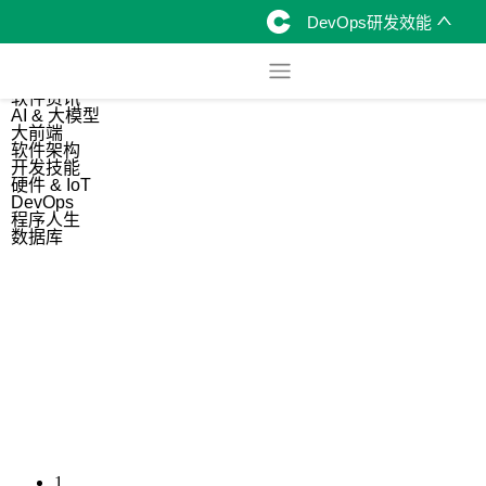
DevOps研发效能
综合
开源资讯
软件资讯
AI & 大模型
大前端
软件架构
开发技能
硬件 & IoT
DevOps
程序人生
数据库
1