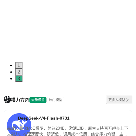
5
0
1
2
3
模力方舟
最新模型
热门模型
更多大模型
DeepSeek-V4-Flash-0731
高效轻量化MoE模型，总参284B，激活13B，原生支持百万超长上下
文能力。推理速度快、延迟低、调用成本低廉，综合能力均衡，主打