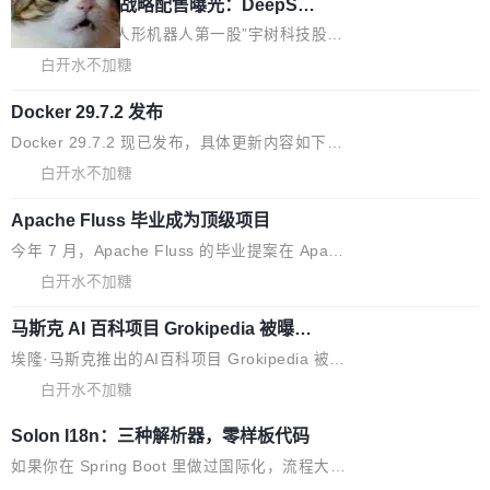
器 Prime Agent 的架构和市面上大多数 coding
宇树科技 IPO 战略配售曝光：DeepSe
但它可能是主流开源项目中关于 AI 辅助贡献最
ek 获配 93.3 万股，锁定 36 个月
agent 有本质区别。大多数 agent harness 的设
细致的一份规则。 政策的核心只有一句话：LLM
8月6日晚间，“人形机器人第一股”宇树科技股份
计是基于早期模型的能力—...
可以用来分析、提炼、审阅、建议，但不能用来
有限公司披露IPO发行价格及战略配售结果，杭
白开水不加糖
创作。 具体来说，LLM 生成的代码可以提交，
州深度求索人工智能基础技术研究有限公司（De
但必须满足五个条件：预先安排、非关键、高质
Docker 29.7.2 发布
epSeek）获配93.3399万股，按150.8元/股发行
量、充分测试、充分审查，并且必须披露。LLM
价格计算，认购金额约1.41亿元，股份锁定期为
Docker 29.7.2 现已发布，具体更新内容如下：
不得生成涉及安全性的关键变更，除非作者本身
36个月。 公告显示，本次宇树科技战略配售对
Bug fixes and enhancements 修复多次传递同
白开水不加糖
就是领域专家。即使如此，政策也"强烈不建
象主要包括长期投资机构、与公司业务具有战略
一环境变量时，docker service create和docker
议"这么做。 对于不披露的情况，审核者可以直
合作关系或长期合作愿景的大型企业、科创板保
Apache Fluss 毕业成为顶级项目
service update会发生 panic 的问题。docker/cl
接关闭 PR，无需解释。 政策作者 Jynn Ne...
荐人跟投子公司，以及公司高级管理人员和核心
i#7145 修复了 Docker Engine 29.7.0 中引入的
今年 7 月，Apache Fluss 的毕业提案在 Apach
员工参与设立的专项资产管理计划。其中，Dee
一个回归问题，该问题导致拉取镜像时会拒绝包
e 孵化器项目管理委员会（IPMC）投票中获得
白开水不加糖
pSeek作为与宇树科技具备战略合作关系的企
含绝对 hardlink 目标的镜像（此类镜像由某些镜
全票通过，随后获 Apache 软件基金会董事会批
业，获配股份数量占本次发行数量的2.31%。 除
像构建工具生成）。moby/moby#53305 修复了
马斯克 AI 百科项目 Grokipedia 被曝数
准。今天，Apache 软件基金会正式宣布 Apach
DeepSeek外，腾讯旗下上海启善投资有限公司
月未更新
Docker Engine 29.7.0 中引入的一个回归问
e Fluss 孵化毕业，成为 Apache 顶级项目（TL
埃隆·马斯克推出的AI百科项目 Grokipedia 被曝
获配9...
题，该问题可能导致在旧版 Linux 内核...
P）！这一里程碑不仅标志着 Fluss 迈入新的发
长期停止内容更新，未能实现其作为“AI版维基百
白开水不加糖
展阶段，也将进一步推动流式存储、实时湖仓与
科”替代品的目标。 据 Lawfare 最新调查，自今
Solon I18n：三种解析器，零样板代码
AI 数据基础加速融合，为实时数据基础设施的发
年4月以来，Grokipedia 页面更新功能基本停
展开启新的篇章。
滞，过去三个月内没有任何条目完成更新，用户
如果你在 Spring Boot 里做过国际化，流程大概