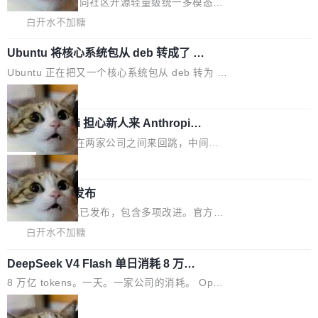
关开源项目的开发者，希望参加 DeepSeek Har
商汤科技宣布面向社区开源轻量级统一多模态模
技术判断。 两行 prompt 就能个性化任何软件 C
ness 的内测，可以回复或私信联系我。请附上
型的预览版本 SenseNova U1.5-Lite-Preview。
白开水不加糖
rawshaw 给出了两个 prompt。 第一个： "下载
GitHub id 以及开源代表作。」 DeepSeek 曾在
公告称，SenseNova U1.5-Lite-Preview并非简
某个软件的源码，在本地构建。修改 agent ...
官方招聘信息中写过一条简洁有力的公式：Mod
Ubuntu 将核心系统包从 deb 转成了 s
单的模型规模升级，而是基于 SenseNova U1
nap
el + Harness = Agent。模型负责理解和推理，
的一次系统性迭代，不仅在同一架构中贯通视觉
Ubuntu 正在把又一个核心系统包从 deb 转为 s
Harness 负责把能力落到真实环境中——调用工
理解、推理、生成与编辑，还仅以 8B-MoT 的轻
nap。这次是 hwctl——一个用来检查 Ubuntu
局
具、读写文件、管理上下文、处理错误、完成闭
量大小，将能力推进到4K、更精细的真实质感、
硬件认证状态的命令行工具。 Canonical 工程师
环。崔添翼招人的标...
更复杂的视觉控制和可持续迭代编辑。 相比 U
Dario Amodei 担心新人来 Anthropic
Alan Griffiths 在邮件列表中说得很直白：「hwc
只为金钱，不为使命
1，U1.5-Lite-Preview 在以下方向上带来了显著
tl 是一个 Ubuntu 专有的包，它和它的依赖项都
顶级 AI 研究员在两家公司之间来回跳，中间只
提升： 原生支持4K图像生成； 更精细的局部纹
是 Ubuntu 专有的，不会用在其他发行版上。」
隔了几天。 Lilian Weng 上周刚宣布因健康原因
局
理、细节与真实世界质感； 更准确的中英文文字
所以 deb 版本的受众实际上为零。既然只有 Ub
离开 Thinking Machines Lab，说自己作为联合
生成与复杂版式组织； 更稳定的图...
untu 用户在用，那用 snap 打包就没什么可纠结
FFmpeg 9.0 发布
创始人的角色「太累了」。几天后，The Inform
的。 从 deb 到 snap 的迁移路径 hwctl 是 rust-
ation 就曝出她将重回 OpenAI，负责递归自我
FFmpeg 9.0 现已发布，包含多项改进。官方更
hwlib 硬件 API 库的一部分，命令行工具负责查
改进方向的研究。她是 Thinking Machines 过
新日志列出的 9.0 版本主要更新内容如下： 扩
白开水不加糖
询 Ubuntu 的硬件认证数据库。...
去一年内第四个离开的联合创始人。 这家由前
展 AMF 色彩转换器 (vf_vpp_amf) 的 HDR 功能
OpenAI CTO Mira Murati 创立的公司，连创始
DeepSeek V4 Flash 单日消耗 8 万亿 t
MP4 muxer 中支持 LCEVC 音轨复用 Playdate
okens 登顶热搜
团队都留不住。 但 Thinking Machines 不是唯
视频编码器和多路复用器 添加 v360_vulkan filt
8 万亿 tokens。一天。一家公司的消耗。 Open
一在人才争夺战中失血的公司。六月，Google
er HE-AAC 960 解码 (DAB+) transpose_cuda
Code 在 X 上发帖：「DeepSeek Flash did 8T
局
连失两员大将：Noam Shazeer 去了 Op...
filter 添加 AMF Frame Rate Converter (vf_frc
tokens on August 1st. 5T of free usage + 3T