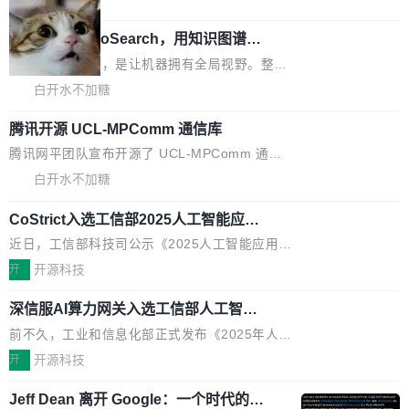
aDB 捕获 commit 之间的每一次操作，...
bet、微软以及 Meta 等传统科技巨头相比，Spa
1.2，驱动这个 agent 的新模型。一句话概括：
ceXAI的资金消耗速度尤为引人瞩目。然而，支
美团开源 LoHoSearch，用知识图谱校
你可以用 curl -fsSL https://dev.meta.ai/install.
准 AI 能力认知
撑庞大支出的资金来源却呈现出截然不同的面
sh | bash 安装一个能在大项目里自动规划、写
机器出题的前提，是让机器拥有全局视野。整个
貌。数据显示，微软和 Meta 主要依托充沛的经
代码、验证结果的 AI 终端工具。 据介绍，Muse
构建流程可以分为四个环节：建图 → 控制难度
白开水不加糖
营现金流来覆盖资本开支，其资本支出覆盖率分
Code 是 Meta 的编程 agent 产品。它和市场上
→ 质量把关 → 数据概览。
别达到155% 和106%;而SpaceXAI的经营现金
已有的终端编程 agent 在设计理念上有几个明显
腾讯开源 UCL-MPComm 通信库
流仅能覆盖资本开支的12...
的差异点。 异步后台 agent：Muse Code 有一
腾讯网平团队宣布开源了 UCL-MPComm 通信
个主 agent 循环，外加一组后台 agent。这些后
库，并将作为transport接入Mooncake TENT。
白开水不加糖
台 agent...
该通信库针对AI Memory池化场景的数据传输需
CoStrict入选工信部2025人工智能应用
求进行了深度优化，能够实现数据中心内大规模
典型案例
计算节点间多种内存类型的高性能通信。 UCL-
近日，工信部科技司公示《2025人工智能应用典
MPComm将作为一种传输引擎接入Mooncake T
型案例入选名单》，深信服“面向企业研发场景的
开
开源科技
ENT，实现零拷贝传输性能提升30%、非零拷贝
开源 AI 编程平台 CoStrict 应用”凭借卓越的技术
传输性能最高提升5倍。UCL-MPComm底层基
深信服AI算力网关入选工信部人工智能
创新与落地成效成功入选。 全链路私有化部署，
应用典型案例！
于自研UCL-Engine通信引擎，后续腾讯网平将
助力企业AI研发安全落地 当前，越来越多企业已
前不久，工业和信息化部正式发布《2025年人工
持续开源更多基于UCL-Engine的高性能通信组
经开始引入 AI Coding 工具，通过调用公有云模
智能应用典型案例名单》，集中展示人工智能在
开
开源科技
件。 腾讯网平团队在UCL-MPComm中实现了一
型或企业内部部署模型提升研发效率。但随着 AI
各领域的应用成果，覆盖技术底座、行业赋能、
个独立于业务线程的全局通信引擎（Engine），
Coding 从个人辅助工具逐步走向团队级、组织
Jeff Dean 离开 Google：一个时代的结
产品应用、支撑保障、专题等五大方向。深信服