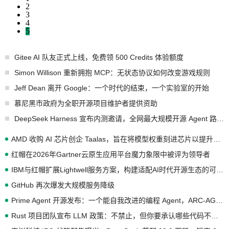
2
3
4
5
Gitee AI 队友正式上线，免费领 500 Credits 体验额度
Simon Willison 重新拥抱 MCP：无状态协议如何改变游戏规则
Jeff Dean 离开 Google：一个时代的结束，一个实验室的开始
慕尼黑市政府为全职开源项目维护者提供资助
DeepSeek Harness 宣布内测邀请，全网最大规模开源 Agent 路演现场诞生
AMD 收购 AI 芯片创企 Taalas，旨在将模型权重刻进芯片以提升推理性能
红帽在2026年Gartner云原生应用平台魔力象限中被评为领导者
IBM与红帽扩展Lightwell服务方案，构建适配AI时代开源生态的可信基础设施
GitHub 再次爆发大规模服务降级
Prime Agent 开源发布：一个能自我改进的编程 Agent，ARC-AGI 3 超越人类专家基线
Rust 项目团队宣布 LLM 政策：不禁止，但你要承认哪些代码不是你写的