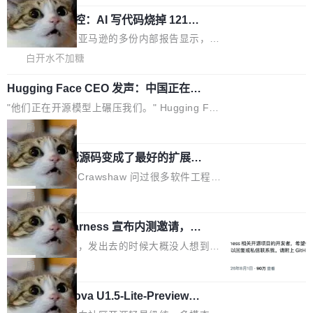
AI帮你干活，现在开启全新体验！ 温馨提示：
处理能力和硬件加速支持之外，还有一个特殊之
果员工带走机密信...
体验WorkBuddy鸿蒙PC版前，请将 HUAWEI M
亚马逊成本失控：AI 写代码烧掉 1215
处：FFmpeg 9.0 的代号是“Lei”。 这个名字，
万元，超预算 860%
atePad Edge 升级至 HarmonyOS 6.1.0.135S
来自中国开发者雷霄骅（Lei Xiaohua）。 对于
外媒近日曝光了亚马逊的多份内部报告显示，AI
P9 patch03及以上版本。 *升级路径：设置 > 搜
很多中国音视频开发者而言，这个名字并不陌
导致公司在多个项目上超支。《金融时报》报道
白开水不加糖
索“软件更新” > 检查更新，即可搜索新版本，下
生。十年前，他通过大量中文技术文章、源码分
称，仅一个项目的成本超支就高达 180 万美元
载安装完成升级即可。 没有...
析和开源示例，让一代开发者第一次真正理解 F
Hugging Face CEO 发声：中国正在开
（约合人民币 1215 万元）。 具体来说，一名工
源模型上碾压我们
Fmpeg，也成为很多人进入音视频开发领域的
程师借助 Anthropic 旗下 Claude Sonnet 模型
"他们正在开源模型上碾压我们。" Hugging Fac
“启蒙老师”。 而今年，恰好是雷霄骅离世十周
编写程序，目标是完成电商平台作者信息与商品
e CEO Clément Delangue 在 CNBC 的采访里
局
年。FFmpeg 社区最终选择用一个大版本的名
列表的数据匹配 —— 一项常规的数据处理任
没有拐弯抹角。他说中国正在赢得 AI 竞赛，而
字，留下了这份纪念。 雷霄骅曾是中国传媒大学
务，最终却产生了 180 万美元的账单，实际支出
当 AI agent 把源码变成了最好的扩展系
且按目前的速度，中国 AI 工具预计在今年底或
数字电视技术方向的博士生，长期从事视频、音
统，开发者工具必须开源
超出原定预算 860%。 更令人意外的是，该项目
2027 年就能追上美国前沿实验室的水平。 Dela
五年前，David Crawshaw 问过很多软件工程师
频技...
最终并未成功落地，而高额算力消耗持续运行长
ngue 把原因归结为一件事：开放协作。中国的
一个问题：你写过什么给自己用的程序？答案几
局
达 5 个月，公司直到财务对账时才察觉异常。这
AI 开发者在一个共享和协作的生态里加速迭代，
乎都是没有。工程师们整天用别人写的程序写程
意味着一个无人看管的 AI 程序，在近半年时间
而美国模型厂商在"闭门造车"。他的原话是 "buil
DeepSeek Harness 宣布内测邀请，全
序给别人用。偶尔有人自己写个博客系统、智能
里日夜不停地"烧钱"。 复盘显示，...
网最大规模开源 Agent 路演现场诞生
ding in silos"——各自为战，互不通气。 这个判
家居控制、家庭实验室，都算稀奇事。 Crawsh
一条内测招募帖，发出去的时候大概没人想到它
断从他嘴里说出来分量不同。Hugging Face 是
aw 是 Shelley 的作者，一个开源 AI coding age
会变成一场开源 Agent 生态的路演。 8月1日，
局
全球最大的开源 AI 平台，上面跑着上百万个模
nt。他最近在博客上写了一篇文章，核心论点很
DeepSeek Harness 团队负责人崔添翼（tiany
型。谁在开源赛道上领先，...
简单：开发者工具必须开源。 理由不是传统的自
商汤 SenseNova U1.5-Lite-Preview
i）在 X 上发帖： 「如果你是 Agent Harness 相
开源
由软件情怀，而是一个跟 AI agent 直接相关的