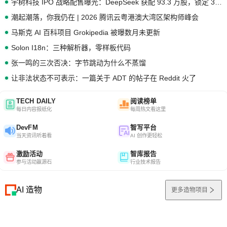
宇树科技 IPO 战略配售曝光：DeepSeek 获配 93.3 万股，锁定 36 个月
潮起潮落，你我仍在 | 2026 腾讯云粤港澳大湾区架构师峰会
马斯克 AI 百科项目 Grokipedia 被曝数月未更新
Solon I18n：三种解析器，零样板代码
张一鸣的三次否决：字节跳动为什么不蒸馏
让非法状态不可表示：一篇关于 ADT 的帖子在 Reddit 火了
TECH DAILY
阅读榜单
每日内容报纸化
每周热文看这里
DevFM
智写平台
当天资讯听着看
AI 创作更轻松
激励活动
智库报告
参与活动赢源石
行业技术报告
AI 造物
更多造物项目