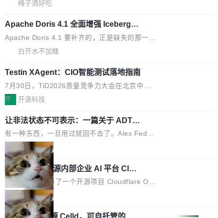
提交的编辑请求也长期处于待处理状态。 Groki
是这样的：配 MessageSource 的 Bean、写 R
梅子酒好吃
pedia 于去年底上线，定位为由人工智能生成内
eloadableResourceBundleMessageSource、
Apache Doris 4.1 全面增强 Iceberg：
容的百科平台，被马斯克视为传统众包百科网站
声明 LocaleResolver、注册 LocaleChangeInt
支持 UPDATE、MERGE INTO 与 Iceb
维基百科的替代方案。Lawfare 调查发现，无论
erceptor…五六步之后才能看到第一行翻译文
Apache Doris 4.1 要补齐的，正是缺失的那一
erg V3
热门页面还是低关注度页面，均未出现近期更
本。 Solon 换了个方式。整个 i18n 模块围绕三
半。在已有查询能力的基础上，Doris 进一步支
白开水不加糖
新，相关问题并非局限于特定领域，而是在不同
个解析器、一个注解、一个工具类展开——没有
持了 UPDATE、DELETE、MERGE INTO 等数
主题和访问量页面中普遍存在。 调查人员最初认
XML、没有拦截器注册、没有样板配置。 资源
Testin XAgent：CIO智能测试落地指南
据修改操作、完整的表结构管理与分区演进，以
为，Grokipedia可能只是限...
文件的约定 把文件放到 resources/i18n/ 下： r
及 rewrite_data_files、expire_snapshots 等日
7月30日，TiD2026质量竞争力大会在北京中关
esources/i18n/messages.properties ...
常维护操作，并完整支持 Iceberg V3 格式。
村国家自主创新示范区会议中心开幕。本届大会
开
开源科技
由中关村智联软件服务业质量创新联盟主办，以
让非法状态不可表示：一篇关于 ADT
“智构可信·质创未来——AI原生时代的质量新范
的帖子在 Reddit 火了
式”为主题，直面AI从实验室走向规模化产业落地
有一种东西，一旦用过就回不去了。Alex Fedos
的核心质量命题。会上，《2026智能研发生产力
eev 管它叫"软件设计的基石"。 他说的东西不新
局
工具选型手册》发布，Testin云测的Testin XAge
鲜——代数数据类型（ADT），尤其是和类型
nt智能测试系统入选AI测试领域代表产品。对CI
Cloudflare 开源内部企业 AI 平台 Clou
（sum type）。但他说清楚了一件事：这不是类
dflare OS
O而言，这提示了一个转变：AI测试正在从效率
型系统的学术体操，是日常编码的思维方式。 文
Cloudflare 发布了一个开源项目 Cloudflare O
工具升级为企业的质量基础设施。 CIO面对的新
章从一个简单的例子切入。一个网站的深色主题
S。如果你只看官方博客，你会觉得这是又一
局
现实 过去两年，CIO们的焦虑清单上多了两项：
设置，如果用布尔值 + 可空字段来表示——bool
个"AI 知识库 + 聊天机器人"——每个大厂都在
一是如何让大模型和智能体应用安全地从PoC走
ean 表示是否可切换，nullable 的默认模式、浅
Deno 团队开源 Celld，可自托管的分
做，没什么新鲜的。 但 Kenton Varda 在 Twitte