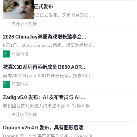
_amf) filter SMPTE 2094-50 元数据支持和直
NetBSD 11.0 正式发布
on OpenCode Go.」79.8 万次浏览，连带着 #
通 ProRes RAW VideoToolbox 硬件加速器 AP
DeepSeek一天消耗了8万亿# 上了微博热搜——
NetBSD 11.0 现已正式发布，这是 NetBSD 操
V ...
注意这是 OpenCode 一家的消耗。 OpenCode
作系统的第十八个主要版本。 自 NetBSD 10.1
白开水不加糖
是 Anomaly 出品的 AI 编程工具，套餐 10 美元/
以来的变化 更新亮点： 新增对 RISC-V 处理器
月。用户交了 10 美元，就能用 DeepSeek Flas
2026 ChinaJoy鸿蒙游戏增长臻享会举
架构的支持。NetBSD 11.0 是首个支持 64 位 R
办，鲸鸿动能系统呈现游戏行业解决方
h 随便写代码，按网友说法：「怎么使劲用也用
ISC-V 平台的稳定版本，涵盖一系列基于 StarFi
8月1日，2026 ChinaJoy期间，鸿蒙游戏增长臻
案
不完。」5T 来自免费额度，3T 来自 Go...
ve JH71XX 的设备，例如 VisionFive 2、PINE
享会在上海举办。鸿蒙生态的全场景智慧营销平
开
开源科技
64 STAR64，以及 QEMU。 增强了对 POSIX.1
台鲸鸿动能协同华为游戏中心，面向游戏行业开
-2024 和 C23 编程接口标准的兼容性。 compat
技嘉X3D系列再添新成员 B850 AORU
发者及生态伙伴，系统呈现了平台在游戏领域的
S ELITE X3D主板强化性能体验
_linux(8) 增强了对 Linux 系统调用的支持，包
完整能力版图——从IAP高价值用户的全周期经
面向AMD Ryzen X3D处理器玩家，技嘉X3D系
括 epoll（围绕 kqueue 实现）、POSIX 消息队
营、到IAA游戏的“买变一体”正循环、再到联运与
列主板阵容迎来新成员——B850 AORUS ELITE
开
开源科技
列、...
广告协同的全链路经营闭环，以及面向全球市场
X3D。作为面向主流高性能平台打造的全新主板
的出海增长布局。 华为终端云业务商业化销售负
Zadig v5.0 发布：AI 发布专员与 AI 审
产品，B850 AORUS ELITE X3D延续技嘉在X3
查专员上线
责人在开场致辞中表示，游戏开发者的核心诉求
D平台优化上的技术积累，旨在为游戏玩家带来
我们团队这几天最大的卡点不是 AI 写得不够
已不再是“多一个投放渠道”，而是一套能够持续
更稳定、更高效的装机选择。 B850 AORUS ELI
好，是 AI 写得太好了。 好到审查排期从两天的
白开水不加糖
驱动增长的体系。截至目前，搭载HarmonyOS
TE X3D基于AMD AM5平台打造，支持AMD Ry
活儿拖成了五天。PR 一堆起来没人敢合，发布
6的终端设备已突破7000万台，注册开发者数量
zen 9000/8000/7000系列处理器，并针对X3D
Dgraph v25.4.0 发布，具有图形后端的
窗口推了又推。好到合进 main 分支的代码，我
已突破 1100 万。随着鸿蒙生态汇聚越来越多的
原生 GraphQL 数据库
处理器特性进行平台级优化。其搭载X3D鸡血模
们自己都没看完。 这事不是个例。GitLab 调研
Dgraph 是一个水平可扩展的分布式 GraphQL