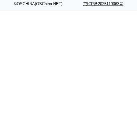
©OSCHINA(OSChina.NET)
京ICP备2025119063号