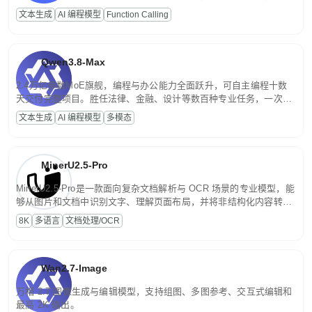
高并发、轻量化任务，适合日常对话、内容创作、基础 RAG、批量
文本生成
AI 编程模型
Function Calling
文案处理等普惠刚需场景。
Qwen3.8-Max
2.4万亿参数MoE旗舰，编程与办公能力全面跃升，可自主编程十数
天交付完整项目。胜任法律、金融、设计等数百种专业任务，一次对
话端到端交付生产级成果。原生视觉理解贯穿规划、执行与验证全流
文本生成
AI 编程模型
多模态
程，支持超长文档与长视频的深度语义解析。长程任务中自主规划与
闭环迭代，持续进化。
MinerU2.5-Pro
MinerU2.5-Pro是一款面向复杂文档解析与 OCR 场景的专业模型，能
够从图片和文档中识别文字、理解页面布局，并将非结构化内容转换
为便于存储、检索和二次处理的结构化结果。
8K
多语言
文档处理/OCR
Wan2.7-Image
万相 2.7 图像生成与编辑模型，支持组图、多图参考、交互式编辑和
最高 2K 输出。