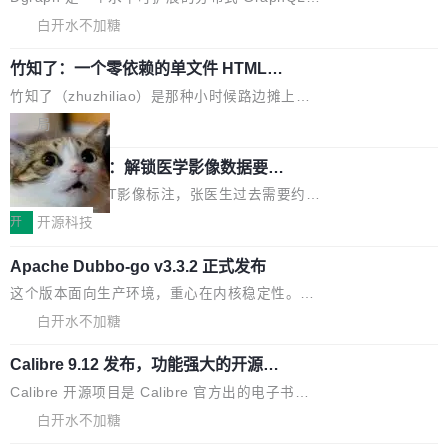
高质量游戏...
式2.0，可根据不同使用场景释放处理器潜力，
过 1528 名开发者，85% 说 AI 把瓶颈从写代码
数据库，有一个图形后端。作为一个原生的 Gra
白开水不加糖
帮助玩家在游戏与高负载应用中获得更充分的性
转移到了审代码。 写代码有人替你干了。但审代
phQL 数据库，它严格控制数据在磁盘上的排列
能表现。 在核心规格方面，B850 AO...
码、把关发版这两道关，还得靠人肉扛。 V5.0
竹知了：一个零依赖的单文件 HTML，
方式，以优化查询性能和吞吐量，减少集群中的
把儿时竹蝉玩具搬进浏览器
想让 AI 一起盯。
磁盘寻道和网络调用。 Dgraph v25.4.0 现已发
竹知了（zhuzhiliao）是那种小时候路边摊上几
布，具体更新内容包括： feat(zero)：Zero 现
块钱的玩意儿——一根小竹签，一个竹筒，一头
局
支持 --security superflag（token=...;whitelist
系着涂了松香的线。甩起来，竹膜震动，发出“哇
=...），与 Alpha 版本的格式一致，并据此对其
30倍效率升级：解锁医学影像数据要素
——哇”的蝉鸣声。实物越来越难找了，有开发者
价值化的真实路径
管理 HTTP 端点进行授权。 <blockquote> <p>
把它做成了 Web 玩具，放在 zhuzhiliao.imsai.c
完成一例腹部CT影像标注，张医生过去需要约1
<span><strong>警告：</strong>&nbsp;Zero
c 上，并在 GitHub 开源。 玩法很简单：按住屏
20个小时。他必须在数百张连续影像上，一笔一
开
开源科技
的 admin ...
幕画圈，或者直接甩手机。页面会实时显示转速
笔勾画边界，一层一层识别肌肉组织。如今，使
（圈/秒），声音来自真实竹知了录音的 1.72 秒
Apache Dubbo-go v3.3.2 正式发布
用东软飞标医学影像标注平台，同样的工作缩短
采样，无缝循环。音频解码失败时，还有一套合
至4小时，效率提升30倍。 这组数字背后，改变
这个版本面向生产环境，重心在内核稳定性。我
成兜底——锯齿波振荡器模拟脉冲，并联带通共
的不只是速度，而是把医学影像转化为AI能力的
们彻底收敛了旧配置体系，扩展了 Triple 协议与
白开水不加糖
振峰模拟竹膜和筒腔共鸣。 技术细节上，物理引
路径真正打通了。 大型医院积累的影像数据规模
泛化调用能力，加强了应用级元数据和服务治
擎是绳系质点模型：重力、弹性绳（只拉不
庞大，但不能直接用于训练模型。器官、病灶和
Calibre 9.12 发布，功能强大的开源电
理，同时集中修了并发安全、资源泄漏和热路径
推）、空气阻力，1/240 秒定步长积...
子书工具
组织边界，必须由专业医生逐层识别、标记和校
性能问题。
Calibre 开源项目是 Calibre 官方出的电子书管
正，才能成为机器能理解的高质量数据。医学影
理工具。它可以查看，转换，编辑和分类所有主
白开水不加糖
像AI落地最昂贵的环节，不是算法，是专业医生
流格式的电子书。Calibre 是个跨平台软件，可