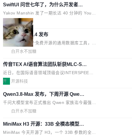
的时间。 张医生是某三甲医院放射科副主任医
SwiftUI 问世七年了，为什么开发者还
以在 Linux、Windows 和 macOS 上运行。 Cal
师，牵头一项腹部肌肉影像课题。他需要在数百
在骂它？
ibre 9.12 现已正式发布，此次更新内容如下：
Yakov Manshin 发了一期长达 40 分钟的 YouT
张CT影像上完成像素级精细分割，让系统"...
新功能 macOS：在 Connect/Share 按钮中添加
ube 视频，标题是"SwiftUI 七年后：一个平庸的
局
通过 AirDop 共享书籍的功能 Content server：
故事"。视频核心观点很简单：SwiftUI 发布七年
支持可向服务器后端添加新端点的插件 Edit boo
DBeaver 26.1.4 发布
了，仍然像一个永久公测版。 Manshin 从数据
k：Compress images：添加将 GIF 图像转换为
流、布局系统、API 稳定性、性能、跨平台五个
DBeaver 是一个免费开源的通用数据库工具，适
JPEG/WebP 的选项 ToC Editor：添加一个按
维度逐一批判了 SwiftUI。最让人印象深刻的一
用于开发人员和数据库管理员。DBeaver 26.1.4
白开水不加糖
钮，用于对目录中的条目进...
个论据是：苹果官方的 SwiftUI 教程项目 Land
现已发布，具体更新内容包括： AI 助手： <ul st
marks，用最新 Xcode 在最新 macOS 上构建
传音TEX AI语音算法团队斩获MLC-SL
yle="margin-left:0; margin-right:0"> <li><span
M 2026国际挑战赛Task 1亚军
运行，出来的效果是坏的——侧边栏按钮大小不
style="color:#000000">现在可以通过键盘访问
近日，在国际语音领域顶级会议INTERSPEECH
一，界面错位。他说这个问题"两年前就发现了，
AI 聊天功能（添加了一些快捷键）</span></li>
2026卫星活动——第二届多语种对话语音语言模
开
开源科技
至今没变"。 数据流方面，Manshin 指出 SwiftU
<li><span style="color:#000000">新增了始终
型挑战赛 （Multilingual Conversational Speec
I 的属性包装器演进史...
在新 SQL 控制台中打开 AI 生成的脚本的功能</
Qwen3.8-Max 发布，下周开源 Qwen3.
h Language Model Challenge，MLC-SLM）T
8-27B
span></li> <li><span style="color:#000000...
ask 1赛道中，传音TEX AI中心语音算法团队以
千问大模型宣布正式推出 Qwen 家族迄今最强大
自主研发的说话人归属多语种自动语音识别系统
的模型 Qwen3.8-Max，也是其首个 Max 规模
白开水不加糖
取得tcpMER 15.41%的成绩，在全球110支参赛
的开源权重模型。Qwen3.8-Max 的模型权重预
队伍中位列第二。此次突破展现了传音在多语种
MiniMax H3 开源：33B 全模态模型，
计将于开源，彼时也将同步开源 Qwen3.8-27B
一个视觉语言模型只够当它的编码器
语音识别、说话人日志、时间对齐与长音频工程
模型。 根据介绍，Qwen3.8-Max 基于 Qwen 3.
MiniMax 今天开源了 H3，一个 33B 参数的全模