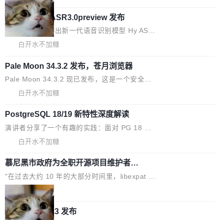
内涵与结构关联，导致开发者使用代码智能体在
移到B集群，王某都回复了"收到"。 他没有迁移
的 Kimi K 系列和智谱的 GLM 都是长上下文、M
理解大规模代码仓时面临显著"代码仓理解"瓶
数据。2024年9月3日下午4点，他使用此前登录
腾讯混元 Hy ASR3.0preview 发布
oE 架构的大模型，好用到让人上瘾，但 GPU 显
颈。 代码仓深度理解服务（以下简称" CodeBas
的账号密码进入A集群，输入了一条被程序员圈
存永远不够用。 Cloudflare 的 Workers AI 团队
腾讯混元正式推出新一代语音识别模型 Hy ASR
e深度理解服务"）是华为云码道（CodeA...
称为"删库跑路"的命令——最高管理员权限、无
一直在跑这些模型的推理。他们在官方博客上发
3.0preview。基于最新一代大语言模型 Hy3 的
白开水不加糖
需确认、强制递归删除。17个小时后，运维人员
了一篇技术文章，详细拆解了三种让大模型在 G
语言理解能力，以及融合了高精度语音识别与深
发现异常并中止进程时，89TB数据已经没了。
PU 上跑得更省、更快的技术手段——KV cache
Pale Moon 34.3.2 发布，苍月浏览器
度语义理解能力，实现了语音识别能力的全面升
删掉的是AI游戏部门的全部开发文件，包括公司
量化、模型权重压缩、以及共享 KV cache 的完
级。 根据介绍，Hy ASR3.0preview 目标在于：
Pale Moon 34.3.2 现已发布，这是一个安全更
自研的多个文生3D和...
整性保护。效果是：吞吐量提升 41%，每 token
让语音识别不再只是听清，而是真正听懂。通过
新和少量网页兼容性修复版本。 Changes/fixe
白开水不加糖
成本降低 30%，精度不变。 FP8 省的不仅是显
先理解你的语境和意图，再把准确的文字直接给
s： 实现了URL.Parse()便捷功能 对浏览器内部
存 KV cache 是推理时最吃显...
到你。从“逐字转写、单点优化”演进为“理解语
PostgreSQL 18/19 新特性深度解读
函数添加了多项边界检查，以避免潜在的越界访
境、兼容场景、一键直出”。 Hy ASR 3.0 previe
问、下溢和溢出。（DiD） 修复了加载和解析内
演讲者分享了一个有趣的实践：面对 PG 18 已
w 不要求标准普通话，方言识别覆盖粤语、吴语
容提供的字体时出现的几个问题 为避免音频加
发布的 Release Notes，他利用 AI 工具（如 Co
白开水不加糖
等 10 大方言片区和 20 余个二级小片区。在开
载、处理和播放过程中可能出现的一系列错误，
pilot）对数千条 commit 日志进行自动分析，先
源评测集中，Hy ASR 3.0 preview 在多语种的
对音频采样频率设定了下限 采样率低于 8kHz
慕尼黑市政府为全职开源项目维护者提
让模型总结出三十余条潜在特性，再逐条要求生
WER（...
供资助
（通常被认为是 "telephone"/"walkie-talkie" 音
成详细解释和代码校验，最终筛选出对用户体感
"在过去大约 10 年的大部分时间里，libexpat 的
质的最低采样率）的音频格式将被拒绝 修复了 C
最强的若干项。对于尚未正式发版的 PG 19，则
维护工作一直与我的日常工作、家务、社交生活
局
SS 圆角虚线样式中可能存在的问题 如果表单中
通过拉取过去一年内（从 PG 18 Beta1 时间点
和休闲娱乐竞争时间。" 这是 libexpat 维护者 S
的图像元素不在同一个子树中，则它们将不再关
至今）的所有 commit，同样交由 AI 分析提炼。
Firefox 153.0.3 发布
ebastian Pipping 写在博客里的话。8 月 4 日，