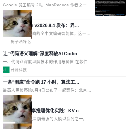
并实...
束，一个实验室的开始
级应用，企业在规模化落地过程中，对安全性、
AI算力网关（AI创新平台）成功入选！ 随着各行
Google 员工编号 20。MapReduce 作者之一。
可控性和代码质量提出了更高要求。 首先是数据
各业的Agent走向规模化建设，算力构成形态逐
Bigtable 作者之一。TensorFlow 的作者之一。
局
安全与合规要求。对于大多数普通研发场景，公
渐丰富，用户关注的重点也在发生变化：不只是
Gemini 的架构师。Google 首席科学家。 Jeff D
有云模型能够满足快速试用和效率提升的需求。
让AI用起来，还要进一步看清混合算力时代下，
🔥 SolonCode v2026.8.4 发布：界面
ean 在 Google 工作了 27 年后，宣布离职。 他
但对于金融、能源、医疗等对数据安全要求较...
字体可调、22 种语言、记忆搜索增强
Token花在哪里、算力是否被充分利用，以及持
不是一个人走。一同离开的还有 Sanjay Ghema
打开终端就能上岗的全中文编码智能体，这一轮
续增长的AI成本该如何优化。 深信服AI算力网关
wat（Google 员工编号 23，Jeff Dean 二十多
把「看得清、用母语、记得住」三件事一次补
梅子酒好吃
正是围绕这些实际问题，从Token治理和成本治
年的编程搭档，MapReduce 和 Bigtable 的共同
齐。 SolonCode 是什么 SolonCode 是杭州无
理两个方面，让用户的每一份算力都看得清、管
让“代码语义理解”深度释放AI Coding
作者）、Quoc Le（Google 大脑核心成员，Se
耳科技研发的企业级终端编码智能体——一位全
得住、用得稳、省得下、更安全！ 一、从现在开
价值潜能：华为云码道（CodeArts）
q2Seq 和 DocAI 的共同发明人）以及 Oriol Vin
中文驱动的数字员工，自主理解需求、规划步
一、代码仓深度理解技术的作用与价值 在软件工
始，Token使用一目...
代码仓技术解析
yals（Gemini 联合负责人，AlphaSta...
骤、编写代码。不挑模型、不挑平台，curl 一行
程实践中，代码仓是企业核心知识资产的主要载
开
开源科技
装完即用。 开源地址：Gitee · GitCode · GitHu
体。企业级代码仓库通常包含数十万乃至数百万
一条“删库”命令跑 17 小时，算法工程
b 安装 支持 Java 8+（8~26）、macOS / Linu
个文件，其规模远超单次模型调用可承载的上下
师删光 89TB 数据只为干私活
x / Windows / Harmony PC。 # macOS / Linu
文窗口。随着项目规模的持续扩张与代码历史的
最高人民检察院8月4日公布了一起案件：北京一
x / Harmony PC curl -fsSL https://solon.noea
不断累积，代码仓中的模块关系、接口契约、业
名90后算法工程师王某，为了给自己接的私活腾
局
r.org/solon...
务逻辑等关键信息往往分散于数十乃至数百个文
服务器空间，删光了公司AI游戏部门的全部核心
件之中，形成高度复杂的知识关联网络。传统的
Cloudflare 分享推理优化实践：KV ca
数据。 王某2024年1月入职东城区某科技公司AI
che 量化 + 权重压缩，吞吐量提升 4
代码检索手段（如关键词匹配、目录遍历）仅能
短剧部门，有互联网大厂背景。在公司内部架构
Kimi 和 GLM 是当前最强的大模型系列之一，但
1%，成本降 30%
在语法层面完成文本定位，难以触及代码的语义
调整期间，部门三次通知全员将数据从A集群迁
它们有一个共同的问题：太吃显存了。月之暗面
局