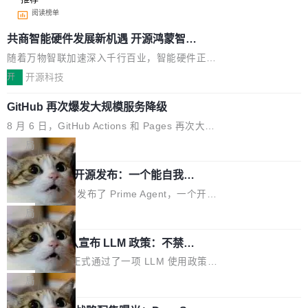
阅读榜单
共商智能硬件发展新机遇 开源鸿蒙智能
硬件开发者日杭州站即将举行
随着万物智联加速深入千行百业，智能硬件正从
单点设备迈向智能化、网联化、协同化发展。作
开
开源科技
为面向全场景、跨终端的分布式操作系统，开源
GitHub 再次爆发大规模服务降级
鸿蒙通过统一技术底座和分布式能力，为不同类
型智能设备的开发、连接与互联提供关键支撑，
8 月 6 日，GitHub Actions 和 Pages 再次大规
也为产业链企业探索产品创新与商业增长打开新
模服务降级，Actions 完全不可用超过 5 小时，
局
的空间。 8月14日，开源鸿蒙智能硬件开发者日
webhook 停发，连自托管 runner 也因调度层故
（OHDD：OpenHarmony Hardware Develope
Prime Agent 开源发布：一个能自我改
障无法工作。Pages、Copilot code review、C
进的编程 Agent，ARC-AGI 3 超越人类
r Day）将在杭州启航。活动面向智能硬件产业
opilot coding agent 全部受影响。从检测到完全
Prime Intellect 发布了 Prime Agent，一个开源
专家基线
链企业和开发者，邀请行业专家与资深技术顾
恢复，大约 12 小时。 这是 2026 年 8 月的第六
的编程 Agent Harness，核心设计围绕两个抽
局
问，围绕开源鸿蒙技术能力、设备适配、芯片适
起事故，其中四起与 AI/Copilot 服务相关。 Git
象：Recursive Language Model（RLM）和 C
配、功耗与稳定性调优、兼容性测评及统一互联
Hub 员工 kdaigle 在 HN 讨论中贴出了一组数
Rust 项目团队宣布 LLM 政策：不禁
ontinual Harness。在 ARC-AGI 3 基准测试
等内容展开系统讲解和实战交流，帮助企业进一
止，但你要承认哪些代码不是你写的
据：2025 年全年 10 亿次 commit。现在，每周
上，Prime Agent + Opus 5 的组合达到了 95.
Rust 语言项目正式通过了一项 LLM 使用政策，
步了解开源鸿蒙在智能...
2.75 亿次，全年预计 140 亿次。GitHub...
5% RHAE Best@1，超过了 ARC 报告的人类专
覆盖 rust-lang/rust 单一仓库的代码贡献。这不
局
家基线 95.4%。 不是又一个 coding agent 包装
是项目级别的官方立场，目前由五个团队采纳，