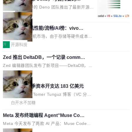
向生产，二是如何让测试团队跟得上AI应用...
布式 Durable Objects
色方案、深色方案——会产生大量无意义的组
r 上把事情说清楚了： 今天我们发布了 Cloudfla
Ryan Dahl 领导的 Deno 团队推出了最新开源项
合。方案缺了、配置冲突了、全 null 了。要知道
re OS，一个带连接器的聊天机器人，跟其他所
目 Celld，一个能在自己机器上运行 Cloudflare
局
哪些组合有效，作者说，你得靠"文档、校验、或
有科技公司做的一样。只不过，实际上它不一
Workers 和 Durable Objects 的守护进程。 设
者部落知识"。 换个写法。Rust 的 enum，两个
样。这是 Sandstorm.io 的重制版，我十年前的
鲁大师7月新机性能/流畅/AI榜：vivo夺
计思路很直接：每个对象是一个独立的 SQLite
变体：Switchable...
性能、流畅双第一，三星Galaxy Z系列
那个创业公司。不同的是，这次它构建在 Cloudf
数据库，按名称寻址，复制到你自己的 S3 兼容
2026年7月的手机市场，由于存储等硬件成本暴
新折叠缺席
lare Workers 上——我花了九年时间搭建的平台
存储库里。节点之间只通过这个存储库协调——
增，手机厂商的日子也不好过啊，新机速度明显
开
开源科技
——并且深度集成了 AI。这基本上是我十年秘密
没有控制平面，没有共识协议。每个对象自带一
放缓，因此硝烟味淡了许多。新机参数规格除开
计划的顶峰。 十年前，Ken...
个小型数据库，应用天然按分片构建，单个数据
Zed 推出 DeltaDB，一个记录 commit
高价的三星折叠（三星Galaxy Z Fold8 Ultra / Z
之间所有操作的版本控制系统
库的竞争和爆炸半径问题在设计层面就被消除
Fold8 / Z Flip8）外，其余要么是中低端机器，
Zed 编辑器团队发布了新项目——DeltaDB，一
了。 闲置的 cell 会休眠到几乎不占资源。当 cel
例如iQOO Z11i、REDMI Note 17、REDMI No
个在 git commit 之间记录每一次编辑操作的版
局
l 迁移或唤醒时，新宿主从 S3 恢复 SQLite 数据
te 17 Pro、OPPO K15，要么是vivo X300 E这
本控制系统。目前处于 Early Access 阶段。 De
库继续执行。存储库是持久化的唯一真相...
SpaceXAI 单季资本开支达 183 亿美元
样的次旗舰。 Galaxy Z Fold8 Ultra / Z Fold8 /
ltaDB 的核心思路直接写在 landing page 最显
Z Flip8三款折叠屏新机均在7月22日发布，且全
眼的位置：「Software is made between com
根据风险投资人Tomer Tunguz 博客（VC 分
部搭载骁龙8 Elite Gen5 for Galaxy，它们本该
mits」——软件是在 commit 之间写出来的。git
析）披露的最新分析与第二季度业绩报告，Spac
白开水不加糖
是7月性...
只记录了你提交的最终状态，但真正的工作过程
eXAI在上个季度的总资本支出飙升至183.7亿美
Meta 发布终端编程 Agent“Muse Cod
——打字、删改、试错、agent 对话——都在 co
元。其中，绝大部分资金被直接用于 AI 领域，
e” 和 Muse Spark 1.2 模型
mmit 之间的空隙里丢失了。 DeltaDB 要做的就
金额高达158.3亿美元，这一单项投入已经逼近
Meta 今天发布了两款 AI 产品：Muse Code，
是把这段空隙补上。 回退到任何一次编辑：Delt
微软同期总资本开支的四成。 与亚马逊、Alpha
一个在终端里运行的编程 agent；Muse Spark
局