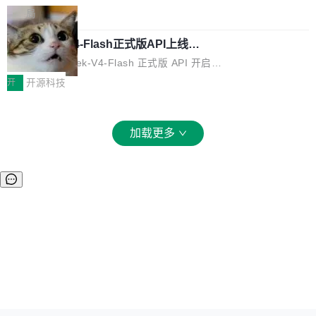
化系统等关键方向的系统性技术实力。 本届赛事
5 的架构基础构建，参数规模扩展至 2.4 万亿，
态生成模型，能生成带原生立体声的 2K 视频。
局
聚焦多语言对话语音模型面临的关键技术挑战，
激活参数95B，支持100万上下文Tokens，在编
没有发布会，没有预告，直接扔了篇文章出来，
共吸引来自全球工业界与学术界的1...
程、办公、科研以及长周期任务等方面实现了全
DeepSeek-V4-Flash正式版API上线超
权重已经上传至 Hugging Face。 去年国内的视
算互联网
面提升。它不仅能应对更具挑战性的问题，还能
频生成模型还在追 Runway 和 Pika 的参数，今
近日，DeepSeek-V4-Flash 正式版 API 开启公
更可靠地端到端完成复杂任务，输出值得信赖的
天 MiniMax H3 从架构到许可都摆上台面了。一
开测试。国家超算互联网正式上线 DeepSeek-V
开
开源科技
成果。 全球开发者都可通过千问 AI 平台获得 Q
个模型，三个模块，两个开源。 H3 由三个模块
4-Flash 正式版（DeepSeek-V4-Flash-0731）
wen3.8 的 API 服务：国内每百万 Tok...
组成：H3-Context-IR 负责多模态指令理解和编
模型 API 调用服务和模型文件。 DeepSeek-V4-
排（闭源，提供 API）；H3-Base 是核心生成模
Flash-0731 经过大量后训练工作，智能体能力
加载更多
型，33B 参数，负责 768p 音视频生成（开
大幅增强，指令遵循能力大幅增强。在多项基准
源）；H3-Regenerate-2K 负责 in-context 重新
测试中，DeepSeek-V4-Flash 正式版性能可与
生成 2K ...
当前最强的闭源模型相媲美。 超算互联网现面向
企业和开发者提供 DeepSeek-V4-Flash-0731
模型 API 调用服务，用户无需繁琐环境配置，一
键接入即可快速调用，为各行业用户提供高性
能、安...