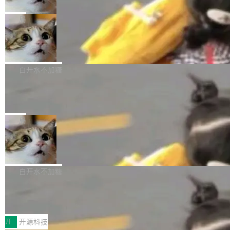
只为金钱，不为使命
1，U1.5-Lite-Preview 在以下方向上带来了显著
tl 是一个 Ubuntu 专有的包，它和它的依赖项都
顶级 AI 研究员在两家公司之间来回跳，中间只
提升： 原生支持4K图像生成； 更精细的局部纹
是 Ubuntu 专有的，不会用在其他发行版上。」
隔了几天。 Lilian Weng 上周刚宣布因健康原因
局
理、细节与真实世界质感； 更准确的中英文文字
所以 deb 版本的受众实际上为零。既然只有 Ub
离开 Thinking Machines Lab，说自己作为联合
生成与复杂版式组织； 更稳定的图...
FFmpeg 9.0 发布
untu 用户在用，那用 snap 打包就没什么可纠结
创始人的角色「太累了」。几天后，The Inform
的。 从 deb 到 snap 的迁移路径 hwctl 是 rust-
ation 就曝出她将重回 OpenAI，负责递归自我
FFmpeg 9.0 现已发布，包含多项改进。官方更
hwlib 硬件 API 库的一部分，命令行工具负责查
改进方向的研究。她是 Thinking Machines 过
新日志列出的 9.0 版本主要更新内容如下： 扩
白开水不加糖
询 Ubuntu 的硬件认证数据库。...
去一年内第四个离开的联合创始人。 这家由前
展 AMF 色彩转换器 (vf_vpp_amf) 的 HDR 功能
DeepSeek V4 Flash 单日消耗 8 万亿 t
OpenAI CTO Mira Murati 创立的公司，连创始
MP4 muxer 中支持 LCEVC 音轨复用 Playdate
okens 登顶热搜
团队都留不住。 但 Thinking Machines 不是唯
视频编码器和多路复用器 添加 v360_vulkan filt
8 万亿 tokens。一天。一家公司的消耗。 Open
一在人才争夺战中失血的公司。六月，Google
er HE-AAC 960 解码 (DAB+) transpose_cuda
Code 在 X 上发帖：「DeepSeek Flash did 8T
局
连失两员大将：Noam Shazeer 去了 Op...
filter 添加 AMF Frame Rate Converter (vf_frc
tokens on August 1st. 5T of free usage + 3T
_amf) filter SMPTE 2094-50 元数据支持和直
NetBSD 11.0 正式发布
on OpenCode Go.」79.8 万次浏览，连带着 #
通 ProRes RAW VideoToolbox 硬件加速器 AP
DeepSeek一天消耗了8万亿# 上了微博热搜——
NetBSD 11.0 现已正式发布，这是 NetBSD 操
V ...
注意这是 OpenCode 一家的消耗。 OpenCode
作系统的第十八个主要版本。 自 NetBSD 10.1
白开水不加糖
是 Anomaly 出品的 AI 编程工具，套餐 10 美元/
以来的变化 更新亮点： 新增对 RISC-V 处理器
月。用户交了 10 美元，就能用 DeepSeek Flas
2026 ChinaJoy鸿蒙游戏增长臻享会举
架构的支持。NetBSD 11.0 是首个支持 64 位 R
办，鲸鸿动能系统呈现游戏行业解决方
h 随便写代码，按网友说法：「怎么使劲用也用
ISC-V 平台的稳定版本，涵盖一系列基于 StarFi
8月1日，2026 ChinaJoy期间，鸿蒙游戏增长臻
案
不完。」5T 来自免费额度，3T 来自 Go...
ve JH71XX 的设备，例如 VisionFive 2、PINE
享会在上海举办。鸿蒙生态的全场景智慧营销平
开
开源科技