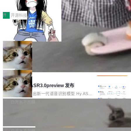
得住、用得稳、省得下、更安全！ 一、从现在开
价值潜能：华为云码道（CodeArts）
q2Seq 和 DocAI 的共同发明人）以及 Oriol Vin
中文驱动的数字员工，自主理解需求、规划步
一、代码仓深度理解技术的作用与价值 在软件工
始，Token使用一目...
代码仓技术解析
yals（Gemini 联合负责人，AlphaSta...
骤、编写代码。不挑模型、不挑平台，curl 一行
程实践中，代码仓是企业核心知识资产的主要载
开
开源科技
装完即用。 开源地址：Gitee · GitCode · GitHu
体。企业级代码仓库通常包含数十万乃至数百万
b 安装 支持 Java 8+（8~26）、macOS / Linu
一条“删库”命令跑 17 小时，算法工程
个文件，其规模远超单次模型调用可承载的上下
师删光 89TB 数据只为干私活
x / Windows / Harmony PC。 # macOS / Linu
文窗口。随着项目规模的持续扩张与代码历史的
最高人民检察院8月4日公布了一起案件：北京一
x / Harmony PC curl -fsSL https://solon.noea
不断累积，代码仓中的模块关系、接口契约、业
名90后算法工程师王某，为了给自己接的私活腾
局
r.org/solon...
务逻辑等关键信息往往分散于数十乃至数百个文
服务器空间，删光了公司AI游戏部门的全部核心
件之中，形成高度复杂的知识关联网络。传统的
Cloudflare 分享推理优化实践：KV ca
数据。 王某2024年1月入职东城区某科技公司AI
che 量化 + 权重压缩，吞吐量提升 4
代码检索手段（如关键词匹配、目录遍历）仅能
短剧部门，有互联网大厂背景。在公司内部架构
Kimi 和 GLM 是当前最强的大模型系列之一，但
1%，成本降 30%
在语法层面完成文本定位，难以触及代码的语义
调整期间，部门三次通知全员将数据从A集群迁
它们有一个共同的问题：太吃显存了。月之暗面
局
内涵与结构关联，导致开发者使用代码智能体在
移到B集群，王某都回复了"收到"。 他没有迁移
的 Kimi K 系列和智谱的 GLM 都是长上下文、M
理解大规模代码仓时面临显著"代码仓理解"瓶
腾讯混元 Hy ASR3.0preview 发布
数据。2024年9月3日下午4点，他使用此前登录
oE 架构的大模型，好用到让人上瘾，但 GPU 显
颈。 代码仓深度理解服务（以下简称" CodeBas
的账号密码进入A集群，输入了一条被程序员圈
存永远不够用。 Cloudflare 的 Workers AI 团队
腾讯混元正式推出新一代语音识别模型 Hy ASR
e深度理解服务"）是华为云码道（CodeA...
称为"删库跑路"的命令——最高管理员权限、无
一直在跑这些模型的推理。他们在官方博客上发
3.0preview。基于最新一代大语言模型 Hy3 的
白开水不加糖
需确认、强制递归删除。17个小时后，运维人员
了一篇技术文章，详细拆解了三种让大模型在 G
语言理解能力，以及融合了高精度语音识别与深
发现异常并中止进程时，89TB数据已经没了。
Pale Moon 34.3.2 发布，苍月浏览器
PU 上跑得更省、更快的技术手段——KV cache
度语义理解能力，实现了语音识别能力的全面升
删掉的是AI游戏部门的全部开发文件，包括公司
量化、模型权重压缩、以及共享 KV cache 的完
级。 根据介绍，Hy ASR3.0preview 目标在于：
Pale Moon 34.3.2 现已发布，这是一个安全更
自研的多个文生3D和...
整性保护。效果是：吞吐量提升 41%，每 token
让语音识别不再只是听清，而是真正听懂。通过
新和少量网页兼容性修复版本。 Changes/fixe
白开水不加糖