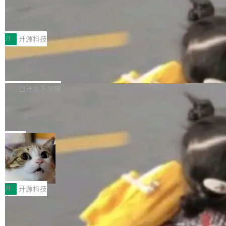
marks，用最新 Xcode 在最新 macOS 上构建
传音TEX AI语音算法团队斩获MLC-SL
yle="margin-left:0; margin-right:0"> <li><span
M 2026国际挑战赛Task 1亚军
运行，出来的效果是坏的——侧边栏按钮大小不
style="color:#000000">现在可以通过键盘访问
近日，在国际语音领域顶级会议INTERSPEECH
一，界面错位。他说这个问题"两年前就发现了，
AI 聊天功能（添加了一些快捷键）</span></li>
2026卫星活动——第二届多语种对话语音语言模
开
开源科技
至今没变"。 数据流方面，Manshin 指出 SwiftU
<li><span style="color:#000000">新增了始终
型挑战赛 （Multilingual Conversational Speec
I 的属性包装器演进史...
在新 SQL 控制台中打开 AI 生成的脚本的功能</
Qwen3.8-Max 发布，下周开源 Qwen3.
h Language Model Challenge，MLC-SLM）T
8-27B
span></li> <li><span style="color:#000000...
ask 1赛道中，传音TEX AI中心语音算法团队以
千问大模型宣布正式推出 Qwen 家族迄今最强大
自主研发的说话人归属多语种自动语音识别系统
的模型 Qwen3.8-Max，也是其首个 Max 规模
白开水不加糖
取得tcpMER 15.41%的成绩，在全球110支参赛
的开源权重模型。Qwen3.8-Max 的模型权重预
队伍中位列第二。此次突破展现了传音在多语种
MiniMax H3 开源：33B 全模态模型，
计将于开源，彼时也将同步开源 Qwen3.8-27B
一个视觉语言模型只够当它的编码器
语音识别、说话人日志、时间对齐与长音频工程
模型。 根据介绍，Qwen3.8-Max 基于 Qwen 3.
MiniMax 今天开源了 H3，一个 33B 参数的全模
化系统等关键方向的系统性技术实力。 本届赛事
5 的架构基础构建，参数规模扩展至 2.4 万亿，
态生成模型，能生成带原生立体声的 2K 视频。
局
聚焦多语言对话语音模型面临的关键技术挑战，
激活参数95B，支持100万上下文Tokens，在编
没有发布会，没有预告，直接扔了篇文章出来，
共吸引来自全球工业界与学术界的1...
程、办公、科研以及长周期任务等方面实现了全
DeepSeek-V4-Flash正式版API上线超
权重已经上传至 Hugging Face。 去年国内的视
算互联网
面提升。它不仅能应对更具挑战性的问题，还能
频生成模型还在追 Runway 和 Pika 的参数，今
近日，DeepSeek-V4-Flash 正式版 API 开启公
更可靠地端到端完成复杂任务，输出值得信赖的
天 MiniMax H3 从架构到许可都摆上台面了。一
开测试。国家超算互联网正式上线 DeepSeek-V
开
开源科技
成果。 全球开发者都可通过千问 AI 平台获得 Q
个模型，三个模块，两个开源。 H3 由三个模块
4-Flash 正式版（DeepSeek-V4-Flash-0731）
wen3.8 的 API 服务：国内每百万 Tok...
组成：H3-Context-IR 负责多模态指令理解和编
Docker 29.7.1 发布
模型 API 调用服务和模型文件。 DeepSeek-V4-
排（闭源，提供 API）；H3-Base 是核心生成模
Flash-0731 经过大量后训练工作，智能体能力
Docker 29.7.1 现已发布，具体更新内容如下：