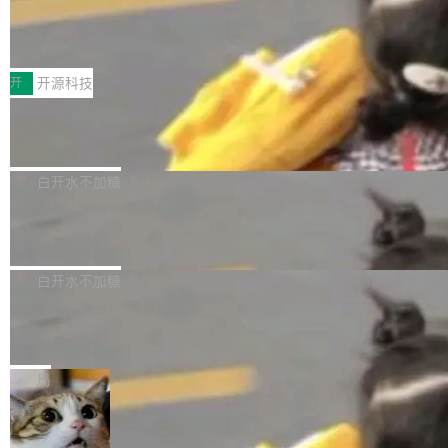
64 STAR64，以及 QEMU。 增强了对 POSIX.1
台鲸鸿动能协同华为游戏中心，面向游戏行业开
-2024 和 C23 编程接口标准的兼容性。 compat
技嘉X3D系列再添新成员 B850 AORU
发者及生态伙伴，系统呈现了平台在游戏领域的
S ELITE X3D主板强化性能体验
_linux(8) 增强了对 Linux 系统调用的支持，包
完整能力版图——从IAP高价值用户的全周期经
面向AMD Ryzen X3D处理器玩家，技嘉X3D系
括 epoll（围绕 kqueue 实现）、POSIX 消息队
营、到IAA游戏的“买变一体”正循环、再到联运与
列主板阵容迎来新成员——B850 AORUS ELITE
开
开源科技
列、...
广告协同的全链路经营闭环，以及面向全球市场
X3D。作为面向主流高性能平台打造的全新主板
的出海增长布局。 华为终端云业务商业化销售负
Zadig v5.0 发布：AI 发布专员与 AI 审
产品，B850 AORUS ELITE X3D延续技嘉在X3
查专员上线
责人在开场致辞中表示，游戏开发者的核心诉求
D平台优化上的技术积累，旨在为游戏玩家带来
我们团队这几天最大的卡点不是 AI 写得不够
已不再是“多一个投放渠道”，而是一套能够持续
更稳定、更高效的装机选择。 B850 AORUS ELI
好，是 AI 写得太好了。 好到审查排期从两天的
白开水不加糖
驱动增长的体系。截至目前，搭载HarmonyOS
TE X3D基于AMD AM5平台打造，支持AMD Ry
活儿拖成了五天。PR 一堆起来没人敢合，发布
6的终端设备已突破7000万台，注册开发者数量
zen 9000/8000/7000系列处理器，并针对X3D
Dgraph v25.4.0 发布，具有图形后端的
窗口推了又推。好到合进 main 分支的代码，我
已突破 1100 万。随着鸿蒙生态汇聚越来越多的
原生 GraphQL 数据库
处理器特性进行平台级优化。其搭载X3D鸡血模
们自己都没看完。 这事不是个例。GitLab 调研
Dgraph 是一个水平可扩展的分布式 GraphQL
高质量游戏...
式2.0，可根据不同使用场景释放处理器潜力，
过 1528 名开发者，85% 说 AI 把瓶颈从写代码
数据库，有一个图形后端。作为一个原生的 Gra
白开水不加糖
帮助玩家在游戏与高负载应用中获得更充分的性
转移到了审代码。 写代码有人替你干了。但审代
phQL 数据库，它严格控制数据在磁盘上的排列
能表现。 在核心规格方面，B850 AO...
码、把关发版这两道关，还得靠人肉扛。 V5.0
竹知了：一个零依赖的单文件 HTML，
方式，以优化查询性能和吞吐量，减少集群中的
把儿时竹蝉玩具搬进浏览器
想让 AI 一起盯。
磁盘寻道和网络调用。 Dgraph v25.4.0 现已发
竹知了（zhuzhiliao）是那种小时候路边摊上几
布，具体更新内容包括： feat(zero)：Zero 现
块钱的玩意儿——一根小竹签，一个竹筒，一头
局
支持 --security superflag（token=...;whitelist
系着涂了松香的线。甩起来，竹膜震动，发出“哇
=...），与 Alpha 版本的格式一致，并据此对其
30倍效率升级：解锁医学影像数据要素
——哇”的蝉鸣声。实物越来越难找了，有开发者
价值化的真实路径
管理 HTTP 端点进行授权。 <blockquote> <p>