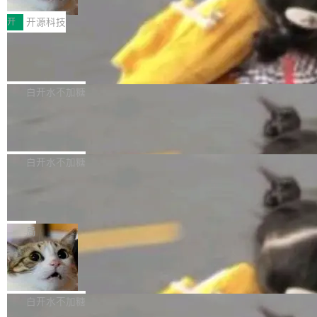
把它做成了 Web 玩具，放在 zhuzhiliao.imsai.c
完成一例腹部CT影像标注，张医生过去需要约1
<span><strong>警告：</strong>&nbsp;Zero
c 上，并在 GitHub 开源。 玩法很简单：按住屏
20个小时。他必须在数百张连续影像上，一笔一
开
开源科技
的 admin ...
幕画圈，或者直接甩手机。页面会实时显示转速
笔勾画边界，一层一层识别肌肉组织。如今，使
（圈/秒），声音来自真实竹知了录音的 1.72 秒
Apache Dubbo-go v3.3.2 正式发布
用东软飞标医学影像标注平台，同样的工作缩短
采样，无缝循环。音频解码失败时，还有一套合
至4小时，效率提升30倍。 这组数字背后，改变
这个版本面向生产环境，重心在内核稳定性。我
成兜底——锯齿波振荡器模拟脉冲，并联带通共
的不只是速度，而是把医学影像转化为AI能力的
们彻底收敛了旧配置体系，扩展了 Triple 协议与
白开水不加糖
振峰模拟竹膜和筒腔共鸣。 技术细节上，物理引
路径真正打通了。 大型医院积累的影像数据规模
泛化调用能力，加强了应用级元数据和服务治
擎是绳系质点模型：重力、弹性绳（只拉不
庞大，但不能直接用于训练模型。器官、病灶和
Calibre 9.12 发布，功能强大的开源电
理，同时集中修了并发安全、资源泄漏和热路径
推）、空气阻力，1/240 秒定步长积...
子书工具
组织边界，必须由专业医生逐层识别、标记和校
性能问题。
Calibre 开源项目是 Calibre 官方出的电子书管
正，才能成为机器能理解的高质量数据。医学影
理工具。它可以查看，转换，编辑和分类所有主
白开水不加糖
像AI落地最昂贵的环节，不是算法，是专业医生
流格式的电子书。Calibre 是个跨平台软件，可
的时间。 张医生是某三甲医院放射科副主任医
SwiftUI 问世七年了，为什么开发者还
以在 Linux、Windows 和 macOS 上运行。 Cal
师，牵头一项腹部肌肉影像课题。他需要在数百
在骂它？
ibre 9.12 现已正式发布，此次更新内容如下：
Yakov Manshin 发了一期长达 40 分钟的 YouT
张CT影像上完成像素级精细分割，让系统"...
新功能 macOS：在 Connect/Share 按钮中添加
ube 视频，标题是"SwiftUI 七年后：一个平庸的
局
通过 AirDop 共享书籍的功能 Content server：
故事"。视频核心观点很简单：SwiftUI 发布七年
支持可向服务器后端添加新端点的插件 Edit boo
DBeaver 26.1.4 发布
了，仍然像一个永久公测版。 Manshin 从数据
k：Compress images：添加将 GIF 图像转换为
流、布局系统、API 稳定性、性能、跨平台五个
DBeaver 是一个免费开源的通用数据库工具，适
JPEG/WebP 的选项 ToC Editor：添加一个按
维度逐一批判了 SwiftUI。最让人印象深刻的一
用于开发人员和数据库管理员。DBeaver 26.1.4
白开水不加糖
钮，用于对目录中的条目进...
个论据是：苹果官方的 SwiftUI 教程项目 Land
现已发布，具体更新内容包括： AI 助手： <ul st