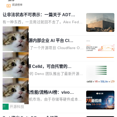
阅读榜单
让非法状态不可表示：一篇关于 ADT
的帖子在 Reddit 火了
有一种东西，一旦用过就回不去了。Alex Fedos
eev 管它叫"软件设计的基石"。 他说的东西不新
局
鲜——代数数据类型（ADT），尤其是和类型
Cloudflare 开源内部企业 AI 平台 Clou
（sum type）。但他说清楚了一件事：这不是类
dflare OS
型系统的学术体操，是日常编码的思维方式。 文
Cloudflare 发布了一个开源项目 Cloudflare O
章从一个简单的例子切入。一个网站的深色主题
S。如果你只看官方博客，你会觉得这是又一
局
设置，如果用布尔值 + 可空字段来表示——bool
个"AI 知识库 + 聊天机器人"——每个大厂都在
ean 表示是否可切换，nullable 的默认模式、浅
Deno 团队开源 Celld，可自托管的分
做，没什么新鲜的。 但 Kenton Varda 在 Twitte
布式 Durable Objects
色方案、深色方案——会产生大量无意义的组
r 上把事情说清楚了： 今天我们发布了 Cloudfla
Ryan Dahl 领导的 Deno 团队推出了最新开源项
合。方案缺了、配置冲突了、全 null 了。要知道
re OS，一个带连接器的聊天机器人，跟其他所
目 Celld，一个能在自己机器上运行 Cloudflare
局
哪些组合有效，作者说，你得靠"文档、校验、或
有科技公司做的一样。只不过，实际上它不一
Workers 和 Durable Objects 的守护进程。 设
者部落知识"。 换个写法。Rust 的 enum，两个
样。这是 Sandstorm.io 的重制版，我十年前的
鲁大师7月新机性能/流畅/AI榜：vivo夺
计思路很直接：每个对象是一个独立的 SQLite
变体：Switchable...
性能、流畅双第一，三星Galaxy Z系列
那个创业公司。不同的是，这次它构建在 Cloudf
数据库，按名称寻址，复制到你自己的 S3 兼容
2026年7月的手机市场，由于存储等硬件成本暴
新折叠缺席
lare Workers 上——我花了九年时间搭建的平台
存储库里。节点之间只通过这个存储库协调——
增，手机厂商的日子也不好过啊，新机速度明显
开
开源科技
——并且深度集成了 AI。这基本上是我十年秘密
没有控制平面，没有共识协议。每个对象自带一
放缓，因此硝烟味淡了许多。新机参数规格除开
计划的顶峰。 十年前，Ken...