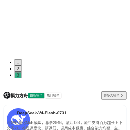
1
2
3
模力方舟
最新模型
热门模型
更多大模型
DeepSeek-V4-Flash-0731
高效轻量化MoE模型，总参284B，激活13B，原生支持百万超长上下
文能力。推理速度快、延迟低、调用成本低廉，综合能力均衡，主打