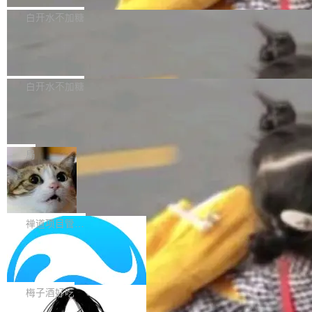
型，33B 参数，负责 768p 音视频生成（开
大幅增强，指令遵循能力大幅增强。在多项基准
Bug fixes and enhancements 修复了一个回归
白开水不加糖
源）；H3-Regenerate-2K 负责 in-context 重新
测试中，DeepSeek-V4-Flash 正式版性能可与
问题，该问题导致无法拉取图层中包含缺少明确
生成 2K ...
当前最强的闭源模型相媲美。 超算互联网现面向
Ant Design 6.5.3 发布，企业级 UI 设
父目录条目的目录的图像。moby/moby#53260
计语言和 React 实现
企业和开发者提供 DeepSeek-V4-Flash-0731
修复了一个回归问题，即CopyToContainer会拒
Ant Design 是阿里巴巴开源的一套企业级 UI 设
模型 API 调用服务，用户无需繁琐环境配置，一
绝遍历绝对符号链接的容器路径，例如/var/run -
计语言和 React 组件库。Ant Design 6.5.3 现
白开水不加糖
键接入即可快速调用，为各行业用户提供高性
> /run。moby/moby#53261 如需查看此版本中
已发布，主要更新内容如下： Input 修复 Input.
能、安...
的所有拉取请求和更改，可参阅： docker/cli, 2
DeepSeek V4 Flash 跑分全解析，13
OTP 使用字符串 mask 时仍采用 type="text" 的
个最强模型里它最便宜
9.7.1 milestone moby/moby, 29.7.1 milestone
问题，并保留显式 type 配置。#58835 修复 Inp
比它聪明的没它便宜，比它便宜的——哦，没有
更新说明：https://github.com/moby/...
ut.OTP 的 mask 为 true 时仍显示原始值的问
比它便宜的。 Artificial Analysis 更新了 DeepS
局
题。#58805 修复 Input.TextArea 调整大小手柄
eek V4 Flash 0731 的完整评测。一张 Intellige
在触摸设备上显示为小圆点的问题。#58812 Ty
禅道开源版 22.4 发布，内置 DevOps4.
nce Index vs Cost per Task 的散点图上，13
0 正式版，提供从代码提交到交付的全
pography 优化 Typography 省略提示在大列表
个模型排成一列，V4 Flash 贴着底部：$0.03
大家好， 禅道开源版22.4发布啦！本次发布我们
生命周期的管理能力
中的渲染性能。#58806 修复 Typography...
一次任务。 V4 Flash 的 Intelligence Index 得
带来了DevOps4.0系列的首个正式版本。 DevO
禅道项目管理软件
分 50，在 101 个模型中排第 3。排在它前面
ps4.0内置与禅道DevOps专业版同源的代码管理
的：Claude Opus 5（61 分）、Claude Fable
Solon 的 10 种 HTTP 服务器：改一行
核心，依托于全自研的GitFox代码托管引擎，我
依赖，换一个引擎
5（60 分）、GPT-5.6 Sol（59 分）、Kimi K3
们提供了从代码提交到交付的全生命周期的管理
用 Solon 做线上项目有一阵子了，有个点总让新
（57 分）、Grok 4...
能力。同时，我们 对禅道DevOps现有底层代码
接触的人觉得意外：服务器引擎是让你选的。 S
梅子酒好吃
进行了革命性的重构，为后续AI辅助编程、智能
olon 内核约 0.3MB，不内置固定的 HTTP 服务