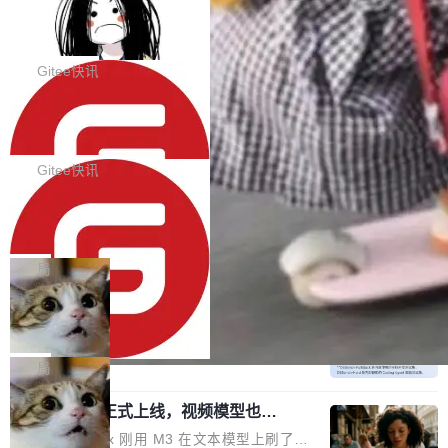
代码评审及自动化运维的全面落地夯实了“一体
BootstrapBlazor v10.9.0 已经发布，B
器。HTTP 引擎是一个独立插件。你选一个，或
ootstrap 样式的 Blazor UI 组件库
化”的基座。 新版本将为用户带来更好的使用体
者选两个，不同环境之间切换，一行应用代码都
BootstrapBlazor v10.9.0 已经发布，Bootstrap
验和更高的工作效率，感谢大家一直以来的支持
不用改。 下面快速过一下 10 种 HTTP 服务器
样式的 Blazor UI 组件库 此版本更新内容包括：
Gitee快讯
和反馈，我们将继续努力提供更优秀的产品和服
选项，各自适合什么场景，以及怎么切换。 一行
Release 2026-07-31 V10.9.0 Fixes fix(MultiFi
务！ 新增功能点 DevOps： 采用自研代码托管
依赖替换 在 Solon 里换 HTTP 服务器就是改 po
SolonCode v2026.8.2 已经发布，终端
lter): 增加暗黑主题支持 by @ArgoZhang in htt
平台，支持一站式安装，提供从代码提交到交付
智能体
m.xml 里一个依赖，别的什么都不用动。 <depe
ps://github.com/dotnetcore/BootstrapBlazor/p
SolonCode v2026.8.2 已经发布，终端智能体
的...
ndency> <groupId>org.noear</groupId> <arti
ull/8239 fix(Camera): 增加 exact 显式设置设备
此版本更新内容包括： 优化 soloncode run 模
Gitee快讯
factId>solon-web</artifac...
id by @kkxkx in https://github.com/dotnetcor
式（参考 run-headless-mode.md） 添加 solon
e/BootstrapBlazor/pull/825...
OpenAI 宣布 GPT-5.6 Luna 价格下降
code web 国际化多语言支持 添加 soloncode w
80%
eb 消息列表消息导航支持 修复 soloncode web
OpenAI 宣布 GPT-5.6 Luna 价格下降 80%。输
文件详情初次显示时语法高亮失效的问题 修复 s
入从每百万 token 1 美元砍到 0.2 美元，输出从
局
oloncode web 审查详情文件名中文乱码的问题
6 美元砍到 1.2 美元。GPT-5.6 Terra 降 20%。
细节优化 详情查看：https://gitee.com/opensol
DeepSeek-V4-Flash 官方 API 现已正
旗舰 Sol 没降，但加了一个 Fast 模式——2.5
式上线公测
on/soloncode/releases/v2026.8.2
倍速度，2 倍价格，智商不变。 降价的理由不是
DeepSeek V4 Flash 正式版今天上线了。模型
市场竞争，不是清库存，是 Sol 自己把自己优化
结构和参数规模没变，还是 MoE 284B、激活 1
局
了。 这事分两步。第一步，OpenAI 把 GPT-5.6
3B、100 万 token 上下文——只重新做了后训
Sol 部署上线。第二步，让 Sol 通过 Codex 自
MiniMax H3 正式上线，视频模型也开
练。但改完之后，Agent 能力直接把自家 4 月发
始玩全模态了
己去优化自己的推理基础设施。Sol 学了 Triton
的 Pro Preview 给干了。 九项 Agent 基准测试
上个月 MiniMax 刚用 M3 在文本模型上刷了一