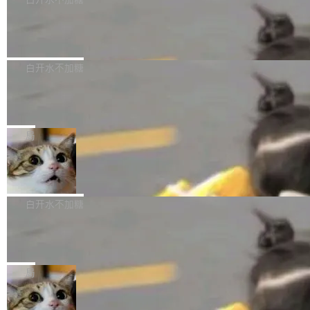
成本降低 30%，精度不变。 FP8 省的不仅是显
先理解你的语境和意图，再把准确的文字直接给
s： 实现了URL.Parse()便捷功能 对浏览器内部
存 KV cache 是推理时最吃显...
到你。从“逐字转写、单点优化”演进为“理解语
PostgreSQL 18/19 新特性深度解读
函数添加了多项边界检查，以避免潜在的越界访
境、兼容场景、一键直出”。 Hy ASR 3.0 previe
问、下溢和溢出。（DiD） 修复了加载和解析内
演讲者分享了一个有趣的实践：面对 PG 18 已
w 不要求标准普通话，方言识别覆盖粤语、吴语
容提供的字体时出现的几个问题 为避免音频加
发布的 Release Notes，他利用 AI 工具（如 Co
白开水不加糖
等 10 大方言片区和 20 余个二级小片区。在开
载、处理和播放过程中可能出现的一系列错误，
pilot）对数千条 commit 日志进行自动分析，先
源评测集中，Hy ASR 3.0 preview 在多语种的
对音频采样频率设定了下限 采样率低于 8kHz
慕尼黑市政府为全职开源项目维护者提
让模型总结出三十余条潜在特性，再逐条要求生
WER（...
供资助
（通常被认为是 "telephone"/"walkie-talkie" 音
成详细解释和代码校验，最终筛选出对用户体感
"在过去大约 10 年的大部分时间里，libexpat 的
质的最低采样率）的音频格式将被拒绝 修复了 C
最强的若干项。对于尚未正式发版的 PG 19，则
维护工作一直与我的日常工作、家务、社交生活
局
SS 圆角虚线样式中可能存在的问题 如果表单中
通过拉取过去一年内（从 PG 18 Beta1 时间点
和休闲娱乐竞争时间。" 这是 libexpat 维护者 S
的图像元素不在同一个子树中，则它们将不再关
至今）的所有 commit，同样交由 AI 分析提炼。
Firefox 153.0.3 发布
ebastian Pipping 写在博客里的话。8 月 4 日，
联 加...
经过人工复核，准确度令人满意。这一方法也为
他宣布了一个新消息：从 2026 年 8 月 1 日起，
Firefox 153.0.3 现已发布，具体更新内容如
社区爱好者提供了高效跟踪新版本的思路。
他可以全职维护 libexpat 了，最长 6 个月。发
下： New Smart Window 包含多项增强功能：
白开水不加糖
工资的是慕尼黑市政府。 libexpat 是一个 C99
<ul> <li>现在建议列表会显示更多结果，方便用
编写的流式 XML 解析器，MIT 许可证。和 libx
Cloudflare Computer 开源：你的 Age
户查找历史记录和切换到已打开的标签页。（<a
nt 需要一台电脑，而不是一个容器
ml2 一样，它是世界上使用最广泛的 XML 解析
href="https://bugzilla.mozilla.org/show_bug.c
Cloudflare 开源了名为 @cloudflare/computer
库之一。你的操作系统、浏览器、无数的基础设
gi?id=2019042">Bug&nbsp;2019042</a>）</l
的 npm 包。项目的核心论点是：容器不适合 Ag
局
施软件，很可能都在用它。而过去十年，维护它
i> <li>现在，助手可以直接使用 Exa 的网络搜索
ent 计算。真正适合的，是 Isolate。 Cloudflare
的人一直在用业余...
结果回答问题，而无需将问题转交给搜索引擎。
OpenAI 公开邮件和聊天记录回应苹果
工程师在这件事上没什么可谦虚的——他们用 W