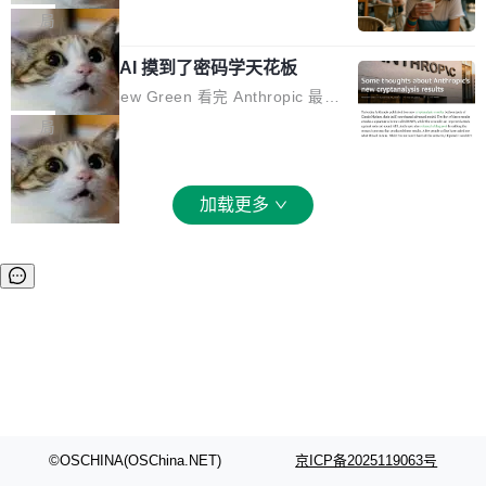
和 Gluon 两种 GPU 编程语言，重写了生产环境
全部反超。Terminal Bench 2.1 从 61.8 涨到 8
波存在感，今天 H3 来了——一款全模态生成模
局
的 GPU 内核，找出了哪...
2.7，DeepSWE 从 7.3 涨到 54.4，DSBench-F
型，而且承诺几天内开源权重。 先看能力边界。
ullStack 从 37.0 涨到 68.7。不说别的，一个 Fl
Anthropic 的 AI 摸到了密码学天花板
H3 接受文本、图像、视频、声音任意组合作为
ash 型号干翻了三个月前代表最高水平的 Pro 预
输入（它叫多模态上下文），输出带原生双声道
密码学家 Matthew Green 看完 Anthropic 最新
览版，这件事本身就够说明后训练的威力了。 跟
音频的视频，最高 15 秒 2K 分辨率。举个例
的密码分析成果后，写了篇博客。标题很克制：
局
它一起来的还有两...
子：扔进去一段参考视频（取它的希区柯克运
「一些想法」，但内容不克制。 先说 Anthropic
镜）、一张人物图片、一段歌声录音，用自然语
做了什么。他们让未发布的 Claude Mythos 模
言告诉模型你要什么——H3 自己搞定剩下的。
型去跑密码分析，出了两个结果：一个攻击了后
加载更多
这个"自己搞定"说起来轻巧，背后的训练范式变
量子签名方案 HAWK，另一个是对缩减轮次 AE
化不小。 MiniMax 之前做过两代视频模型（Hail
S 的改进攻击。 HAWK 这个结果，用 Green 的
uo 01 和 02），每一代都是按任务拆分的专家
话说，「可能直接杀死了一个正在认真考虑标准
模型：文生图一个、图编辑一个、主体参考一
化的密码方案。」 而且用的不是什么新武器。G
个、...
reen 反复强调这一点：AI 没有发明新的数学。
它做的是把已知工具——那些密码学家早就握在
手里的锤子和扳手——组合得比人类更彻底。他
引用了 Cl...
©OSCHINA(OSChina.NET)
京ICP备2025119063号