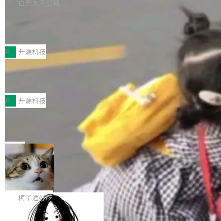
库，并将作为transport接入Mooncake TENT。
白开水不加糖
台 agent...
该通信库针对AI Memory池化场景的数据传输需
CoStrict入选工信部2025人工智能应用
求进行了深度优化，能够实现数据中心内大规模
典型案例
计算节点间多种内存类型的高性能通信。 UCL-
近日，工信部科技司公示《2025人工智能应用典
MPComm将作为一种传输引擎接入Mooncake T
型案例入选名单》，深信服“面向企业研发场景的
开
开源科技
ENT，实现零拷贝传输性能提升30%、非零拷贝
开源 AI 编程平台 CoStrict 应用”凭借卓越的技术
传输性能最高提升5倍。UCL-MPComm底层基
深信服AI算力网关入选工信部人工智能
创新与落地成效成功入选。 全链路私有化部署，
应用典型案例！
于自研UCL-Engine通信引擎，后续腾讯网平将
助力企业AI研发安全落地 当前，越来越多企业已
前不久，工业和信息化部正式发布《2025年人工
持续开源更多基于UCL-Engine的高性能通信组
经开始引入 AI Coding 工具，通过调用公有云模
智能应用典型案例名单》，集中展示人工智能在
开
开源科技
件。 腾讯网平团队在UCL-MPComm中实现了一
型或企业内部部署模型提升研发效率。但随着 AI
各领域的应用成果，覆盖技术底座、行业赋能、
个独立于业务线程的全局通信引擎（Engine），
Coding 从个人辅助工具逐步走向团队级、组织
Jeff Dean 离开 Google：一个时代的结
产品应用、支撑保障、专题等五大方向。深信服
并实...
束，一个实验室的开始
级应用，企业在规模化落地过程中，对安全性、
AI算力网关（AI创新平台）成功入选！ 随着各行
Google 员工编号 20。MapReduce 作者之一。
可控性和代码质量提出了更高要求。 首先是数据
各业的Agent走向规模化建设，算力构成形态逐
Bigtable 作者之一。TensorFlow 的作者之一。
局
安全与合规要求。对于大多数普通研发场景，公
渐丰富，用户关注的重点也在发生变化：不只是
Gemini 的架构师。Google 首席科学家。 Jeff D
有云模型能够满足快速试用和效率提升的需求。
让AI用起来，还要进一步看清混合算力时代下，
🔥 SolonCode v2026.8.4 发布：界面
ean 在 Google 工作了 27 年后，宣布离职。 他
但对于金融、能源、医疗等对数据安全要求较...
字体可调、22 种语言、记忆搜索增强
Token花在哪里、算力是否被充分利用，以及持
不是一个人走。一同离开的还有 Sanjay Ghema
打开终端就能上岗的全中文编码智能体，这一轮
续增长的AI成本该如何优化。 深信服AI算力网关
wat（Google 员工编号 23，Jeff Dean 二十多
把「看得清、用母语、记得住」三件事一次补
梅子酒好吃
正是围绕这些实际问题，从Token治理和成本治
年的编程搭档，MapReduce 和 Bigtable 的共同
齐。 SolonCode 是什么 SolonCode 是杭州无
理两个方面，让用户的每一份算力都看得清、管
作者）、Quoc Le（Google 大脑核心成员，Se
让“代码语义理解”深度释放AI Coding
耳科技研发的企业级终端编码智能体——一位全