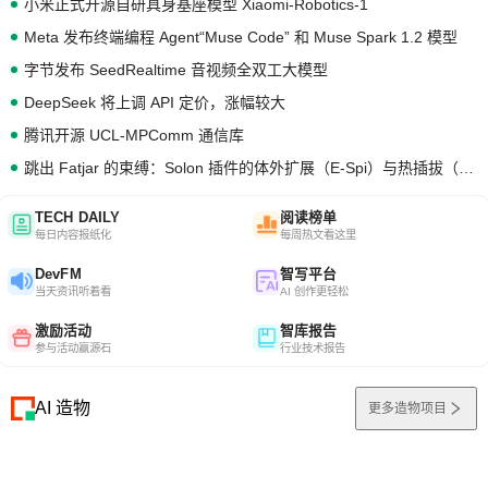
小米正式开源自研具身基座模型 Xiaomi-Robotics-1
Meta 发布终端编程 Agent“Muse Code” 和 Muse Spark 1.2 模型
字节发布 SeedRealtime 音视频全双工大模型
DeepSeek 将上调 API 定价，涨幅较大
腾讯开源 UCL-MPComm 通信库
跳出 Fatjar 的束缚：Solon 插件的体外扩展（E-Spi）与热插拔（H-Spi）
TECH DAILY
阅读榜单
每日内容报纸化
每周热文看这里
DevFM
智写平台
当天资讯听着看
AI 创作更轻松
激励活动
智库报告
参与活动赢源石
行业技术报告
AI 造物
更多造物项目