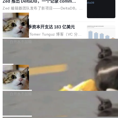
个小型数据库，应用天然按分片构建，单个数据
Zed 推出 DeltaDB，一个记录 commit
高价的三星折叠（三星Galaxy Z Fold8 Ultra / Z
之间所有操作的版本控制系统
库的竞争和爆炸半径问题在设计层面就被消除
Fold8 / Z Flip8）外，其余要么是中低端机器，
Zed 编辑器团队发布了新项目——DeltaDB，一
了。 闲置的 cell 会休眠到几乎不占资源。当 cel
例如iQOO Z11i、REDMI Note 17、REDMI No
个在 git commit 之间记录每一次编辑操作的版
局
l 迁移或唤醒时，新宿主从 S3 恢复 SQLite 数据
te 17 Pro、OPPO K15，要么是vivo X300 E这
本控制系统。目前处于 Early Access 阶段。 De
库继续执行。存储库是持久化的唯一真相...
样的次旗舰。 Galaxy Z Fold8 Ultra / Z Fold8 /
SpaceXAI 单季资本开支达 183 亿美元
ltaDB 的核心思路直接写在 landing page 最显
Z Flip8三款折叠屏新机均在7月22日发布，且全
眼的位置：「Software is made between com
根据风险投资人Tomer Tunguz 博客（VC 分
部搭载骁龙8 Elite Gen5 for Galaxy，它们本该
mits」——软件是在 commit 之间写出来的。git
析）披露的最新分析与第二季度业绩报告，Spac
白开水不加糖
是7月性...
只记录了你提交的最终状态，但真正的工作过程
eXAI在上个季度的总资本支出飙升至183.7亿美
——打字、删改、试错、agent 对话——都在 co
Meta 发布终端编程 Agent“Muse Cod
元。其中，绝大部分资金被直接用于 AI 领域，
e” 和 Muse Spark 1.2 模型
mmit 之间的空隙里丢失了。 DeltaDB 要做的就
金额高达158.3亿美元，这一单项投入已经逼近
Meta 今天发布了两款 AI 产品：Muse Code，
是把这段空隙补上。 回退到任何一次编辑：Delt
微软同期总资本开支的四成。 与亚马逊、Alpha
一个在终端里运行的编程 agent；Muse Spark
局
aDB 捕获 commit 之间的每一次操作，...
bet、微软以及 Meta 等传统科技巨头相比，Spa
1.2，驱动这个 agent 的新模型。一句话概括：
ceXAI的资金消耗速度尤为引人瞩目。然而，支
美团开源 LoHoSearch，用知识图谱校
你可以用 curl -fsSL https://dev.meta.ai/install.
准 AI 能力认知
撑庞大支出的资金来源却呈现出截然不同的面
sh | bash 安装一个能在大项目里自动规划、写
机器出题的前提，是让机器拥有全局视野。整个
貌。数据显示，微软和 Meta 主要依托充沛的经
代码、验证结果的 AI 终端工具。 据介绍，Muse
构建流程可以分为四个环节：建图 → 控制难度
白开水不加糖
营现金流来覆盖资本开支，其资本支出覆盖率分
Code 是 Meta 的编程 agent 产品。它和市场上
→ 质量把关 → 数据概览。
别达到155% 和106%;而SpaceXAI的经营现金
腾讯开源 UCL-MPComm 通信库
已有的终端编程 agent 在设计理念上有几个明显
流仅能覆盖资本开支的12...
的差异点。 异步后台 agent：Muse Code 有一
腾讯网平团队宣布开源了 UCL-MPComm 通信
个主 agent 循环，外加一组后台 agent。这些后