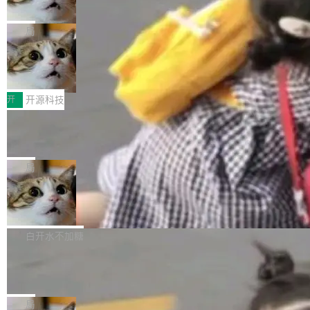
诉讼，称“Apple is getting this wron
（<a href="https://bugzilla.mozilla.org/show_
orkers 跑了十年 Isolate。用 CEO Matthew Pri
上个月，苹果一纸诉状把 OpenAI 告上法庭，指
g”
bug.cgi?id=204...
nce 的话说：「我们一生都在用 Isolate 运行代
控其挖角苹果前员工并窃取商业秘密。苹果的诉
局
码，而 AI Agent 不需要容器，它们需要的是 Iso
状把 OpenAI 描述成一个系统性地从前东家挖
late。」 容器为什么不合适 容器的问题在于启动
HUAWEI MatePad Edge上架WorkBu
人、套取机密信息的对手。 OpenAI 没发律师
ddy鸿蒙PC版，说话就能干活的AI办公
和销毁都太重了。一个 Agent 要执行的任务可能
函，也没选择庭外沉默。它在官网贴了一篇博
全能AI工作台WorkBuddy鸿蒙PC版上架HUAWE
搭子
只需要几毫秒的 CPU 时间，但容器从冷启动到
文，标题只有六个字：Apple is getting this wro
I MatePad Edge应用市场，直接下载即可使
开
开源科技
就绪要花数秒。如果未来有十...
ng。 然后，它把邮件往来和 iMessage 聊天记
用，与鸿蒙电脑上的体验一致。值得一提的是，
FFmpeg 9.0 发布：代号“Lei”，以此纪
录全贴了出来。 他发错人了 苹果外部律师 Gabr
这是目前市面上唯一支持平板接入WorkBuddy P
念中国开发者雷霄骅
iel Gross 来自 Weil 律所，2 月 23 日下午 5:53
C版的产品，搭载“人机双写”重磅功能——你写
全球知名开源多媒体框架 FFmpeg 今天正式发
给 OpenAI 总法律顾问 Che Chang 发了封邮
你的，AI写AI的，同屏协作互不干扰。一句话让
布了 9.0 版本。这个版本除了带来新一代音视频
局
件，附了一封长信，要求 OpenAI 配合调查前苹
AI帮你干活，现在开启全新体验！ 温馨提示：
处理能力和硬件加速支持之外，还有一个特殊之
果员工带走机密信...
亚马逊成本失控：AI 写代码烧掉 1215
体验WorkBuddy鸿蒙PC版前，请将 HUAWEI M
处：FFmpeg 9.0 的代号是“Lei”。 这个名字，
万元，超预算 860%
atePad Edge 升级至 HarmonyOS 6.1.0.135S
来自中国开发者雷霄骅（Lei Xiaohua）。 对于
外媒近日曝光了亚马逊的多份内部报告显示，AI
P9 patch03及以上版本。 *升级路径：设置 > 搜
很多中国音视频开发者而言，这个名字并不陌
导致公司在多个项目上超支。《金融时报》报道
白开水不加糖
索“软件更新” > 检查更新，即可搜索新版本，下
生。十年前，他通过大量中文技术文章、源码分
称，仅一个项目的成本超支就高达 180 万美元
载安装完成升级即可。 没有...
析和开源示例，让一代开发者第一次真正理解 F
Hugging Face CEO 发声：中国正在开
（约合人民币 1215 万元）。 具体来说，一名工
源模型上碾压我们
Fmpeg，也成为很多人进入音视频开发领域的
程师借助 Anthropic 旗下 Claude Sonnet 模型
"他们正在开源模型上碾压我们。" Hugging Fac
“启蒙老师”。 而今年，恰好是雷霄骅离世十周
编写程序，目标是完成电商平台作者信息与商品
e CEO Clément Delangue 在 CNBC 的采访里
局