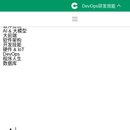
DevOps研发效能
综合
开源资讯
软件资讯
AI & 大模型
大前端
软件架构
开发技能
硬件 & IoT
DevOps
程序人生
数据库
1