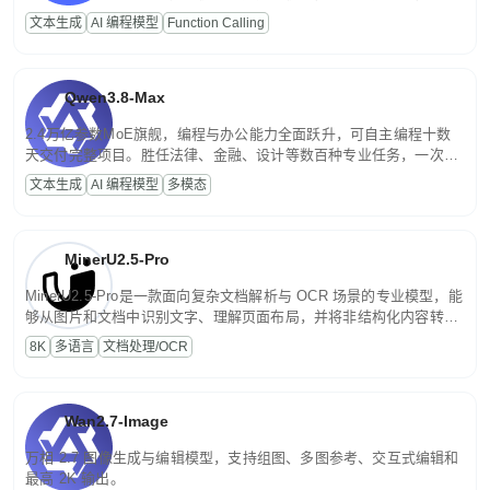
高并发、轻量化任务，适合日常对话、内容创作、基础 RAG、批量
文本生成
AI 编程模型
Function Calling
文案处理等普惠刚需场景。
Qwen3.8-Max
2.4万亿参数MoE旗舰，编程与办公能力全面跃升，可自主编程十数
天交付完整项目。胜任法律、金融、设计等数百种专业任务，一次对
话端到端交付生产级成果。原生视觉理解贯穿规划、执行与验证全流
文本生成
AI 编程模型
多模态
程，支持超长文档与长视频的深度语义解析。长程任务中自主规划与
闭环迭代，持续进化。
MinerU2.5-Pro
MinerU2.5-Pro是一款面向复杂文档解析与 OCR 场景的专业模型，能
够从图片和文档中识别文字、理解页面布局，并将非结构化内容转换
为便于存储、检索和二次处理的结构化结果。
8K
多语言
文档处理/OCR
Wan2.7-Image
万相 2.7 图像生成与编辑模型，支持组图、多图参考、交互式编辑和
最高 2K 输出。