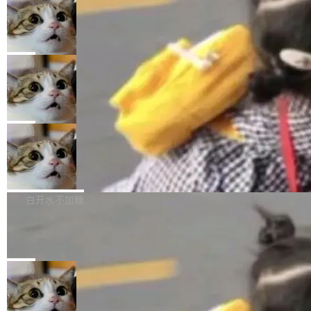
年。FFmpeg 社区最终选择用一个大版本的名
列表的数据匹配 —— 一项常规的数据处理任
没有拐弯抹角。他说中国正在赢得 AI 竞赛，而
字，留下了这份纪念。 雷霄骅曾是中国传媒大学
务，最终却产生了 180 万美元的账单，实际支出
当 AI agent 把源码变成了最好的扩展系
且按目前的速度，中国 AI 工具预计在今年底或
数字电视技术方向的博士生，长期从事视频、音
统，开发者工具必须开源
超出原定预算 860%。 更令人意外的是，该项目
2027 年就能追上美国前沿实验室的水平。 Dela
五年前，David Crawshaw 问过很多软件工程师
频技...
最终并未成功落地，而高额算力消耗持续运行长
ngue 把原因归结为一件事：开放协作。中国的
一个问题：你写过什么给自己用的程序？答案几
局
达 5 个月，公司直到财务对账时才察觉异常。这
AI 开发者在一个共享和协作的生态里加速迭代，
乎都是没有。工程师们整天用别人写的程序写程
意味着一个无人看管的 AI 程序，在近半年时间
而美国模型厂商在"闭门造车"。他的原话是 "buil
DeepSeek Harness 宣布内测邀请，全
序给别人用。偶尔有人自己写个博客系统、智能
里日夜不停地"烧钱"。 复盘显示，...
网最大规模开源 Agent 路演现场诞生
ding in silos"——各自为战，互不通气。 这个判
家居控制、家庭实验室，都算稀奇事。 Crawsh
一条内测招募帖，发出去的时候大概没人想到它
断从他嘴里说出来分量不同。Hugging Face 是
aw 是 Shelley 的作者，一个开源 AI coding age
会变成一场开源 Agent 生态的路演。 8月1日，
局
全球最大的开源 AI 平台，上面跑着上百万个模
nt。他最近在博客上写了一篇文章，核心论点很
DeepSeek Harness 团队负责人崔添翼（tiany
型。谁在开源赛道上领先，...
简单：开发者工具必须开源。 理由不是传统的自
商汤 SenseNova U1.5-Lite-Preview
i）在 X 上发帖： 「如果你是 Agent Harness 相
开源
由软件情怀，而是一个跟 AI agent 直接相关的
关开源项目的开发者，希望参加 DeepSeek Har
商汤科技宣布面向社区开源轻量级统一多模态模
技术判断。 两行 prompt 就能个性化任何软件 C
ness 的内测，可以回复或私信联系我。请附上
型的预览版本 SenseNova U1.5-Lite-Preview。
白开水不加糖
rawshaw 给出了两个 prompt。 第一个： "下载
GitHub id 以及开源代表作。」 DeepSeek 曾在
公告称，SenseNova U1.5-Lite-Preview并非简
某个软件的源码，在本地构建。修改 agent ...
官方招聘信息中写过一条简洁有力的公式：Mod
Ubuntu 将核心系统包从 deb 转成了 s
单的模型规模升级，而是基于 SenseNova U1
nap
el + Harness = Agent。模型负责理解和推理，
的一次系统性迭代，不仅在同一架构中贯通视觉
Ubuntu 正在把又一个核心系统包从 deb 转为 s
Harness 负责把能力落到真实环境中——调用工
理解、推理、生成与编辑，还仅以 8B-MoT 的轻
nap。这次是 hwctl——一个用来检查 Ubuntu
局
具、读写文件、管理上下文、处理错误、完成闭
量大小，将能力推进到4K、更精细的真实质感、
硬件认证状态的命令行工具。 Canonical 工程师
环。崔添翼招人的标...
更复杂的视觉控制和可持续迭代编辑。 相比 U
Dario Amodei 担心新人来 Anthropic
Alan Griffiths 在邮件列表中说得很直白：「hwc