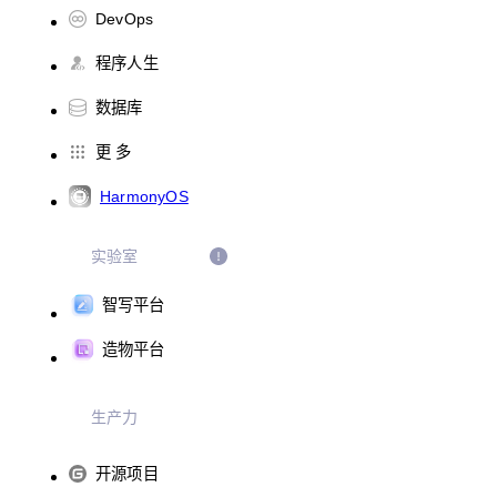
DevOps
程序人生
数据库
更 多
HarmonyOS
实验室
智写平台
造物平台
生产力
开源项目