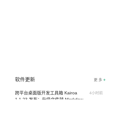
软件更新
+
更 多
跨平台桌面版开发工具箱 Kairoa
4小时前
1.1.23 发布：升级文件转 Markdown
引擎，移除外部字体依赖
im-wasm 新版本更新
5小时前
Notepad-- v3.8.3 已经发布，文本编辑
8小时前
器
🔥 SolonCode v2026.8.4 发布：界面
10小时前
字体可调、22 种语言、记忆搜索增强