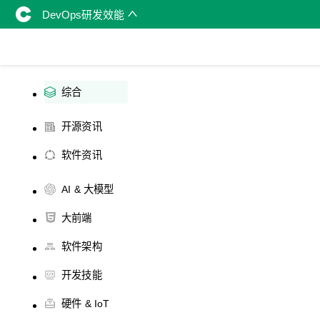
DevOps研发效能
综合
开源资讯
软件资讯
AI & 大模型
大前端
软件架构
开发技能
硬件 & IoT