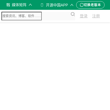
媒体矩阵
开源中国APP
切换老版本
登录
注册