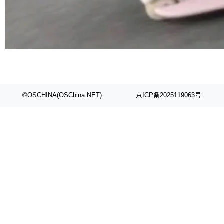
©OSCHINA(OSChina.NET)
京ICP备2025119063号