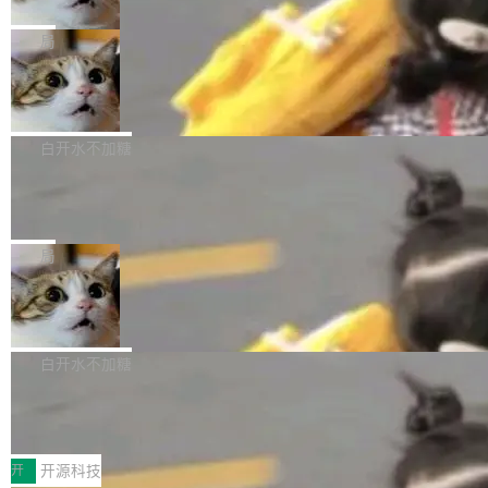
只为金钱，不为使命
1，U1.5-Lite-Preview 在以下方向上带来了显著
tl 是一个 Ubuntu 专有的包，它和它的依赖项都
顶级 AI 研究员在两家公司之间来回跳，中间只
提升： 原生支持4K图像生成； 更精细的局部纹
是 Ubuntu 专有的，不会用在其他发行版上。」
隔了几天。 Lilian Weng 上周刚宣布因健康原因
局
理、细节与真实世界质感； 更准确的中英文文字
所以 deb 版本的受众实际上为零。既然只有 Ub
离开 Thinking Machines Lab，说自己作为联合
生成与复杂版式组织； 更稳定的图...
FFmpeg 9.0 发布
untu 用户在用，那用 snap 打包就没什么可纠结
创始人的角色「太累了」。几天后，The Inform
的。 从 deb 到 snap 的迁移路径 hwctl 是 rust-
ation 就曝出她将重回 OpenAI，负责递归自我
FFmpeg 9.0 现已发布，包含多项改进。官方更
hwlib 硬件 API 库的一部分，命令行工具负责查
改进方向的研究。她是 Thinking Machines 过
新日志列出的 9.0 版本主要更新内容如下： 扩
白开水不加糖
询 Ubuntu 的硬件认证数据库。...
去一年内第四个离开的联合创始人。 这家由前
展 AMF 色彩转换器 (vf_vpp_amf) 的 HDR 功能
DeepSeek V4 Flash 单日消耗 8 万亿 t
OpenAI CTO Mira Murati 创立的公司，连创始
MP4 muxer 中支持 LCEVC 音轨复用 Playdate
okens 登顶热搜
团队都留不住。 但 Thinking Machines 不是唯
视频编码器和多路复用器 添加 v360_vulkan filt
8 万亿 tokens。一天。一家公司的消耗。 Open
一在人才争夺战中失血的公司。六月，Google
er HE-AAC 960 解码 (DAB+) transpose_cuda
Code 在 X 上发帖：「DeepSeek Flash did 8T
局
连失两员大将：Noam Shazeer 去了 Op...
filter 添加 AMF Frame Rate Converter (vf_frc
tokens on August 1st. 5T of free usage + 3T
_amf) filter SMPTE 2094-50 元数据支持和直
NetBSD 11.0 正式发布
on OpenCode Go.」79.8 万次浏览，连带着 #
通 ProRes RAW VideoToolbox 硬件加速器 AP
DeepSeek一天消耗了8万亿# 上了微博热搜——
NetBSD 11.0 现已正式发布，这是 NetBSD 操
V ...
注意这是 OpenCode 一家的消耗。 OpenCode
作系统的第十八个主要版本。 自 NetBSD 10.1
白开水不加糖
是 Anomaly 出品的 AI 编程工具，套餐 10 美元/
以来的变化 更新亮点： 新增对 RISC-V 处理器
月。用户交了 10 美元，就能用 DeepSeek Flas
2026 ChinaJoy鸿蒙游戏增长臻享会举
架构的支持。NetBSD 11.0 是首个支持 64 位 R
办，鲸鸿动能系统呈现游戏行业解决方
h 随便写代码，按网友说法：「怎么使劲用也用
ISC-V 平台的稳定版本，涵盖一系列基于 StarFi
8月1日，2026 ChinaJoy期间，鸿蒙游戏增长臻
案
不完。」5T 来自免费额度，3T 来自 Go...
ve JH71XX 的设备，例如 VisionFive 2、PINE
享会在上海举办。鸿蒙生态的全场景智慧营销平
开
开源科技