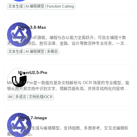
高并发、轻量化任务，适合日常对话、内容创作、基础 RAG、批量
文本生成
AI 编程模型
Function Calling
文案处理等普惠刚需场景。
Qwen3.8-Max
2.4万亿参数MoE旗舰，编程与办公能力全面跃升，可自主编程十数
天交付完整项目。胜任法律、金融、设计等数百种专业任务，一次对
话端到端交付生产级成果。原生视觉理解贯穿规划、执行与验证全流
文本生成
AI 编程模型
多模态
程，支持超长文档与长视频的深度语义解析。长程任务中自主规划与
闭环迭代，持续进化。
MinerU2.5-Pro
MinerU2.5-Pro是一款面向复杂文档解析与 OCR 场景的专业模型，能
够从图片和文档中识别文字、理解页面布局，并将非结构化内容转换
为便于存储、检索和二次处理的结构化结果。
8K
多语言
文档处理/OCR
Wan2.7-Image
万相 2.7 图像生成与编辑模型，支持组图、多图参考、交互式编辑和
最高 2K 输出。