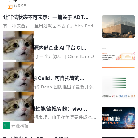
阅读榜单
让非法状态不可表示：一篇关于 ADT
的帖子在 Reddit 火了
有一种东西，一旦用过就回不去了。Alex Fedos
eev 管它叫"软件设计的基石"。 他说的东西不新
局
鲜——代数数据类型（ADT），尤其是和类型
Cloudflare 开源内部企业 AI 平台 Clou
（sum type）。但他说清楚了一件事：这不是类
dflare OS
型系统的学术体操，是日常编码的思维方式。 文
Cloudflare 发布了一个开源项目 Cloudflare O
章从一个简单的例子切入。一个网站的深色主题
S。如果你只看官方博客，你会觉得这是又一
局
设置，如果用布尔值 + 可空字段来表示——bool
个"AI 知识库 + 聊天机器人"——每个大厂都在
ean 表示是否可切换，nullable 的默认模式、浅
Deno 团队开源 Celld，可自托管的分
做，没什么新鲜的。 但 Kenton Varda 在 Twitte
布式 Durable Objects
色方案、深色方案——会产生大量无意义的组
r 上把事情说清楚了： 今天我们发布了 Cloudfla
Ryan Dahl 领导的 Deno 团队推出了最新开源项
合。方案缺了、配置冲突了、全 null 了。要知道
re OS，一个带连接器的聊天机器人，跟其他所
目 Celld，一个能在自己机器上运行 Cloudflare
局
哪些组合有效，作者说，你得靠"文档、校验、或
有科技公司做的一样。只不过，实际上它不一
Workers 和 Durable Objects 的守护进程。 设
者部落知识"。 换个写法。Rust 的 enum，两个
样。这是 Sandstorm.io 的重制版，我十年前的
鲁大师7月新机性能/流畅/AI榜：vivo夺
计思路很直接：每个对象是一个独立的 SQLite
变体：Switchable...
性能、流畅双第一，三星Galaxy Z系列
那个创业公司。不同的是，这次它构建在 Cloudf
数据库，按名称寻址，复制到你自己的 S3 兼容
2026年7月的手机市场，由于存储等硬件成本暴
新折叠缺席
lare Workers 上——我花了九年时间搭建的平台
存储库里。节点之间只通过这个存储库协调——
增，手机厂商的日子也不好过啊，新机速度明显
开
开源科技
——并且深度集成了 AI。这基本上是我十年秘密
没有控制平面，没有共识协议。每个对象自带一
放缓，因此硝烟味淡了许多。新机参数规格除开
计划的顶峰。 十年前，Ken...