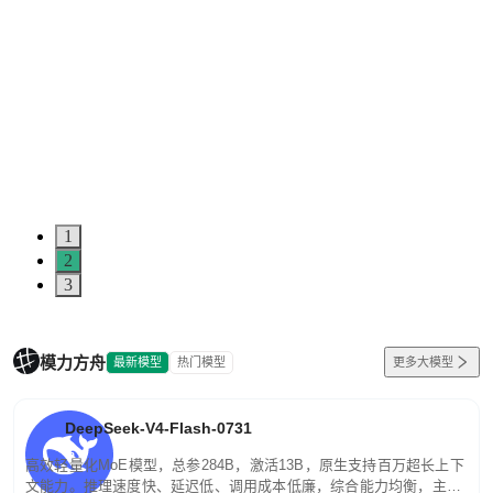
1
2
3
模力方舟
最新模型
热门模型
更多大模型
DeepSeek-V4-Flash-0731
高效轻量化MoE模型，总参284B，激活13B，原生支持百万超长上下
文能力。推理速度快、延迟低、调用成本低廉，综合能力均衡，主打