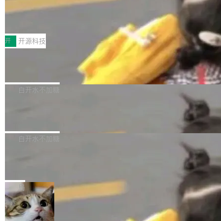
64 STAR64，以及 QEMU。 增强了对 POSIX.1
台鲸鸿动能协同华为游戏中心，面向游戏行业开
-2024 和 C23 编程接口标准的兼容性。 compat
技嘉X3D系列再添新成员 B850 AORU
发者及生态伙伴，系统呈现了平台在游戏领域的
S ELITE X3D主板强化性能体验
_linux(8) 增强了对 Linux 系统调用的支持，包
完整能力版图——从IAP高价值用户的全周期经
面向AMD Ryzen X3D处理器玩家，技嘉X3D系
括 epoll（围绕 kqueue 实现）、POSIX 消息队
营、到IAA游戏的“买变一体”正循环、再到联运与
列主板阵容迎来新成员——B850 AORUS ELITE
开
开源科技
列、...
广告协同的全链路经营闭环，以及面向全球市场
X3D。作为面向主流高性能平台打造的全新主板
的出海增长布局。 华为终端云业务商业化销售负
Zadig v5.0 发布：AI 发布专员与 AI 审
产品，B850 AORUS ELITE X3D延续技嘉在X3
查专员上线
责人在开场致辞中表示，游戏开发者的核心诉求
D平台优化上的技术积累，旨在为游戏玩家带来
我们团队这几天最大的卡点不是 AI 写得不够
已不再是“多一个投放渠道”，而是一套能够持续
更稳定、更高效的装机选择。 B850 AORUS ELI
好，是 AI 写得太好了。 好到审查排期从两天的
白开水不加糖
驱动增长的体系。截至目前，搭载HarmonyOS
TE X3D基于AMD AM5平台打造，支持AMD Ry
活儿拖成了五天。PR 一堆起来没人敢合，发布
6的终端设备已突破7000万台，注册开发者数量
zen 9000/8000/7000系列处理器，并针对X3D
Dgraph v25.4.0 发布，具有图形后端的
窗口推了又推。好到合进 main 分支的代码，我
已突破 1100 万。随着鸿蒙生态汇聚越来越多的
原生 GraphQL 数据库
处理器特性进行平台级优化。其搭载X3D鸡血模
们自己都没看完。 这事不是个例。GitLab 调研
Dgraph 是一个水平可扩展的分布式 GraphQL
高质量游戏...
式2.0，可根据不同使用场景释放处理器潜力，
过 1528 名开发者，85% 说 AI 把瓶颈从写代码
数据库，有一个图形后端。作为一个原生的 Gra
白开水不加糖
帮助玩家在游戏与高负载应用中获得更充分的性
转移到了审代码。 写代码有人替你干了。但审代
phQL 数据库，它严格控制数据在磁盘上的排列
能表现。 在核心规格方面，B850 AO...
码、把关发版这两道关，还得靠人肉扛。 V5.0
竹知了：一个零依赖的单文件 HTML，
方式，以优化查询性能和吞吐量，减少集群中的
把儿时竹蝉玩具搬进浏览器
想让 AI 一起盯。
磁盘寻道和网络调用。 Dgraph v25.4.0 现已发
竹知了（zhuzhiliao）是那种小时候路边摊上几
布，具体更新内容包括： feat(zero)：Zero 现
块钱的玩意儿——一根小竹签，一个竹筒，一头
局
支持 --security superflag（token=...;whitelist
系着涂了松香的线。甩起来，竹膜震动，发出“哇
=...），与 Alpha 版本的格式一致，并据此对其
30倍效率升级：解锁医学影像数据要素
——哇”的蝉鸣声。实物越来越难找了，有开发者
价值化的真实路径
管理 HTTP 端点进行授权。 <blockquote> <p>