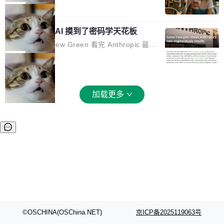
和 Gluon 两种 GPU 编程语言，重写了生产环境
全部反超。Terminal Bench 2.1 从 61.8 涨到 8
波存在感，今天 H3 来了——一款全模态生成模
局
的 GPU 内核，找出了哪...
2.7，DeepSWE 从 7.3 涨到 54.4，DSBench-F
型，而且承诺几天内开源权重。 先看能力边界。
ullStack 从 37.0 涨到 68.7。不说别的，一个 Fl
Anthropic 的 AI 摸到了密码学天花板
H3 接受文本、图像、视频、声音任意组合作为
ash 型号干翻了三个月前代表最高水平的 Pro 预
输入（它叫多模态上下文），输出带原生双声道
密码学家 Matthew Green 看完 Anthropic 最新
览版，这件事本身就够说明后训练的威力了。 跟
音频的视频，最高 15 秒 2K 分辨率。举个例
的密码分析成果后，写了篇博客。标题很克制：
局
它一起来的还有两...
子：扔进去一段参考视频（取它的希区柯克运
「一些想法」，但内容不克制。 先说 Anthropic
镜）、一张人物图片、一段歌声录音，用自然语
做了什么。他们让未发布的 Claude Mythos 模
言告诉模型你要什么——H3 自己搞定剩下的。
型去跑密码分析，出了两个结果：一个攻击了后
加载更多
这个"自己搞定"说起来轻巧，背后的训练范式变
量子签名方案 HAWK，另一个是对缩减轮次 AE
化不小。 MiniMax 之前做过两代视频模型（Hail
S 的改进攻击。 HAWK 这个结果，用 Green 的
uo 01 和 02），每一代都是按任务拆分的专家
话说，「可能直接杀死了一个正在认真考虑标准
模型：文生图一个、图编辑一个、主体参考一
化的密码方案。」 而且用的不是什么新武器。G
个、...
reen 反复强调这一点：AI 没有发明新的数学。
它做的是把已知工具——那些密码学家早就握在
手里的锤子和扳手——组合得比人类更彻底。他
引用了 Cl...
©OSCHINA(OSChina.NET)
京ICP备2025119063号