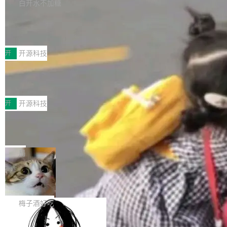
库，并将作为transport接入Mooncake TENT。
白开水不加糖
台 agent...
该通信库针对AI Memory池化场景的数据传输需
CoStrict入选工信部2025人工智能应用
求进行了深度优化，能够实现数据中心内大规模
典型案例
计算节点间多种内存类型的高性能通信。 UCL-
近日，工信部科技司公示《2025人工智能应用典
MPComm将作为一种传输引擎接入Mooncake T
型案例入选名单》，深信服“面向企业研发场景的
开
开源科技
ENT，实现零拷贝传输性能提升30%、非零拷贝
开源 AI 编程平台 CoStrict 应用”凭借卓越的技术
传输性能最高提升5倍。UCL-MPComm底层基
深信服AI算力网关入选工信部人工智能
创新与落地成效成功入选。 全链路私有化部署，
应用典型案例！
于自研UCL-Engine通信引擎，后续腾讯网平将
助力企业AI研发安全落地 当前，越来越多企业已
前不久，工业和信息化部正式发布《2025年人工
持续开源更多基于UCL-Engine的高性能通信组
经开始引入 AI Coding 工具，通过调用公有云模
智能应用典型案例名单》，集中展示人工智能在
开
开源科技
件。 腾讯网平团队在UCL-MPComm中实现了一
型或企业内部部署模型提升研发效率。但随着 AI
各领域的应用成果，覆盖技术底座、行业赋能、
个独立于业务线程的全局通信引擎（Engine），
Coding 从个人辅助工具逐步走向团队级、组织
Jeff Dean 离开 Google：一个时代的结
产品应用、支撑保障、专题等五大方向。深信服
并实...
束，一个实验室的开始
级应用，企业在规模化落地过程中，对安全性、
AI算力网关（AI创新平台）成功入选！ 随着各行
Google 员工编号 20。MapReduce 作者之一。
可控性和代码质量提出了更高要求。 首先是数据
各业的Agent走向规模化建设，算力构成形态逐
Bigtable 作者之一。TensorFlow 的作者之一。
局
安全与合规要求。对于大多数普通研发场景，公
渐丰富，用户关注的重点也在发生变化：不只是
Gemini 的架构师。Google 首席科学家。 Jeff D
有云模型能够满足快速试用和效率提升的需求。
让AI用起来，还要进一步看清混合算力时代下，
🔥 SolonCode v2026.8.4 发布：界面
ean 在 Google 工作了 27 年后，宣布离职。 他
但对于金融、能源、医疗等对数据安全要求较...
字体可调、22 种语言、记忆搜索增强
Token花在哪里、算力是否被充分利用，以及持
不是一个人走。一同离开的还有 Sanjay Ghema
打开终端就能上岗的全中文编码智能体，这一轮
续增长的AI成本该如何优化。 深信服AI算力网关
wat（Google 员工编号 23，Jeff Dean 二十多
把「看得清、用母语、记得住」三件事一次补
梅子酒好吃
正是围绕这些实际问题，从Token治理和成本治
年的编程搭档，MapReduce 和 Bigtable 的共同
齐。 SolonCode 是什么 SolonCode 是杭州无
理两个方面，让用户的每一份算力都看得清、管
作者）、Quoc Le（Google 大脑核心成员，Se
让“代码语义理解”深度释放AI Coding
耳科技研发的企业级终端编码智能体——一位全