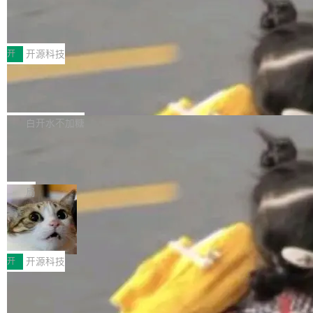
marks，用最新 Xcode 在最新 macOS 上构建
传音TEX AI语音算法团队斩获MLC-SL
yle="margin-left:0; margin-right:0"> <li><span
M 2026国际挑战赛Task 1亚军
运行，出来的效果是坏的——侧边栏按钮大小不
style="color:#000000">现在可以通过键盘访问
近日，在国际语音领域顶级会议INTERSPEECH
一，界面错位。他说这个问题"两年前就发现了，
AI 聊天功能（添加了一些快捷键）</span></li>
2026卫星活动——第二届多语种对话语音语言模
开
开源科技
至今没变"。 数据流方面，Manshin 指出 SwiftU
<li><span style="color:#000000">新增了始终
型挑战赛 （Multilingual Conversational Speec
I 的属性包装器演进史...
在新 SQL 控制台中打开 AI 生成的脚本的功能</
Qwen3.8-Max 发布，下周开源 Qwen3.
h Language Model Challenge，MLC-SLM）T
8-27B
span></li> <li><span style="color:#000000...
ask 1赛道中，传音TEX AI中心语音算法团队以
千问大模型宣布正式推出 Qwen 家族迄今最强大
自主研发的说话人归属多语种自动语音识别系统
的模型 Qwen3.8-Max，也是其首个 Max 规模
白开水不加糖
取得tcpMER 15.41%的成绩，在全球110支参赛
的开源权重模型。Qwen3.8-Max 的模型权重预
队伍中位列第二。此次突破展现了传音在多语种
MiniMax H3 开源：33B 全模态模型，
计将于开源，彼时也将同步开源 Qwen3.8-27B
一个视觉语言模型只够当它的编码器
语音识别、说话人日志、时间对齐与长音频工程
模型。 根据介绍，Qwen3.8-Max 基于 Qwen 3.
MiniMax 今天开源了 H3，一个 33B 参数的全模
化系统等关键方向的系统性技术实力。 本届赛事
5 的架构基础构建，参数规模扩展至 2.4 万亿，
态生成模型，能生成带原生立体声的 2K 视频。
局
聚焦多语言对话语音模型面临的关键技术挑战，
激活参数95B，支持100万上下文Tokens，在编
没有发布会，没有预告，直接扔了篇文章出来，
共吸引来自全球工业界与学术界的1...
程、办公、科研以及长周期任务等方面实现了全
DeepSeek-V4-Flash正式版API上线超
权重已经上传至 Hugging Face。 去年国内的视
算互联网
面提升。它不仅能应对更具挑战性的问题，还能
频生成模型还在追 Runway 和 Pika 的参数，今
近日，DeepSeek-V4-Flash 正式版 API 开启公
更可靠地端到端完成复杂任务，输出值得信赖的
天 MiniMax H3 从架构到许可都摆上台面了。一
开测试。国家超算互联网正式上线 DeepSeek-V
开
开源科技
成果。 全球开发者都可通过千问 AI 平台获得 Q
个模型，三个模块，两个开源。 H3 由三个模块
4-Flash 正式版（DeepSeek-V4-Flash-0731）
wen3.8 的 API 服务：国内每百万 Tok...
组成：H3-Context-IR 负责多模态指令理解和编
Docker 29.7.1 发布
模型 API 调用服务和模型文件。 DeepSeek-V4-
排（闭源，提供 API）；H3-Base 是核心生成模
Flash-0731 经过大量后训练工作，智能体能力
Docker 29.7.1 现已发布，具体更新内容如下：