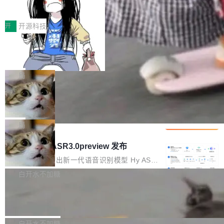
得住、用得稳、省得下、更安全！ 一、从现在开
价值潜能：华为云码道（CodeArts）
q2Seq 和 DocAI 的共同发明人）以及 Oriol Vin
中文驱动的数字员工，自主理解需求、规划步
一、代码仓深度理解技术的作用与价值 在软件工
始，Token使用一目...
代码仓技术解析
yals（Gemini 联合负责人，AlphaSta...
骤、编写代码。不挑模型、不挑平台，curl 一行
程实践中，代码仓是企业核心知识资产的主要载
开
开源科技
装完即用。 开源地址：Gitee · GitCode · GitHu
体。企业级代码仓库通常包含数十万乃至数百万
b 安装 支持 Java 8+（8~26）、macOS / Linu
一条“删库”命令跑 17 小时，算法工程
个文件，其规模远超单次模型调用可承载的上下
师删光 89TB 数据只为干私活
x / Windows / Harmony PC。 # macOS / Linu
文窗口。随着项目规模的持续扩张与代码历史的
最高人民检察院8月4日公布了一起案件：北京一
x / Harmony PC curl -fsSL https://solon.noea
不断累积，代码仓中的模块关系、接口契约、业
名90后算法工程师王某，为了给自己接的私活腾
局
r.org/solon...
务逻辑等关键信息往往分散于数十乃至数百个文
服务器空间，删光了公司AI游戏部门的全部核心
件之中，形成高度复杂的知识关联网络。传统的
Cloudflare 分享推理优化实践：KV ca
数据。 王某2024年1月入职东城区某科技公司AI
che 量化 + 权重压缩，吞吐量提升 4
代码检索手段（如关键词匹配、目录遍历）仅能
短剧部门，有互联网大厂背景。在公司内部架构
Kimi 和 GLM 是当前最强的大模型系列之一，但
1%，成本降 30%
在语法层面完成文本定位，难以触及代码的语义
调整期间，部门三次通知全员将数据从A集群迁
它们有一个共同的问题：太吃显存了。月之暗面
局
内涵与结构关联，导致开发者使用代码智能体在
移到B集群，王某都回复了"收到"。 他没有迁移
的 Kimi K 系列和智谱的 GLM 都是长上下文、M
理解大规模代码仓时面临显著"代码仓理解"瓶
腾讯混元 Hy ASR3.0preview 发布
数据。2024年9月3日下午4点，他使用此前登录
oE 架构的大模型，好用到让人上瘾，但 GPU 显
颈。 代码仓深度理解服务（以下简称" CodeBas
的账号密码进入A集群，输入了一条被程序员圈
存永远不够用。 Cloudflare 的 Workers AI 团队
腾讯混元正式推出新一代语音识别模型 Hy ASR
e深度理解服务"）是华为云码道（CodeA...
称为"删库跑路"的命令——最高管理员权限、无
一直在跑这些模型的推理。他们在官方博客上发
3.0preview。基于最新一代大语言模型 Hy3 的
白开水不加糖
需确认、强制递归删除。17个小时后，运维人员
了一篇技术文章，详细拆解了三种让大模型在 G
语言理解能力，以及融合了高精度语音识别与深
发现异常并中止进程时，89TB数据已经没了。
Pale Moon 34.3.2 发布，苍月浏览器
PU 上跑得更省、更快的技术手段——KV cache
度语义理解能力，实现了语音识别能力的全面升
删掉的是AI游戏部门的全部开发文件，包括公司
量化、模型权重压缩、以及共享 KV cache 的完
级。 根据介绍，Hy ASR3.0preview 目标在于：
Pale Moon 34.3.2 现已发布，这是一个安全更
自研的多个文生3D和...
整性保护。效果是：吞吐量提升 41%，每 token
让语音识别不再只是听清，而是真正听懂。通过
新和少量网页兼容性修复版本。 Changes/fixe
白开水不加糖