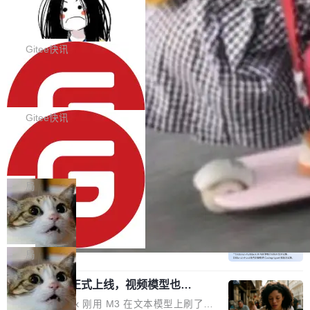
代码评审及自动化运维的全面落地夯实了“一体
BootstrapBlazor v10.9.0 已经发布，B
器。HTTP 引擎是一个独立插件。你选一个，或
ootstrap 样式的 Blazor UI 组件库
化”的基座。 新版本将为用户带来更好的使用体
者选两个，不同环境之间切换，一行应用代码都
BootstrapBlazor v10.9.0 已经发布，Bootstrap
验和更高的工作效率，感谢大家一直以来的支持
不用改。 下面快速过一下 10 种 HTTP 服务器
样式的 Blazor UI 组件库 此版本更新内容包括：
Gitee快讯
和反馈，我们将继续努力提供更优秀的产品和服
选项，各自适合什么场景，以及怎么切换。 一行
Release 2026-07-31 V10.9.0 Fixes fix(MultiFi
务！ 新增功能点 DevOps： 采用自研代码托管
依赖替换 在 Solon 里换 HTTP 服务器就是改 po
SolonCode v2026.8.2 已经发布，终端
lter): 增加暗黑主题支持 by @ArgoZhang in htt
平台，支持一站式安装，提供从代码提交到交付
智能体
m.xml 里一个依赖，别的什么都不用动。 <depe
ps://github.com/dotnetcore/BootstrapBlazor/p
SolonCode v2026.8.2 已经发布，终端智能体
的...
ndency> <groupId>org.noear</groupId> <arti
ull/8239 fix(Camera): 增加 exact 显式设置设备
此版本更新内容包括： 优化 soloncode run 模
Gitee快讯
factId>solon-web</artifac...
id by @kkxkx in https://github.com/dotnetcor
式（参考 run-headless-mode.md） 添加 solon
e/BootstrapBlazor/pull/825...
OpenAI 宣布 GPT-5.6 Luna 价格下降
code web 国际化多语言支持 添加 soloncode w
80%
eb 消息列表消息导航支持 修复 soloncode web
OpenAI 宣布 GPT-5.6 Luna 价格下降 80%。输
文件详情初次显示时语法高亮失效的问题 修复 s
入从每百万 token 1 美元砍到 0.2 美元，输出从
局
oloncode web 审查详情文件名中文乱码的问题
6 美元砍到 1.2 美元。GPT-5.6 Terra 降 20%。
细节优化 详情查看：https://gitee.com/opensol
DeepSeek-V4-Flash 官方 API 现已正
旗舰 Sol 没降，但加了一个 Fast 模式——2.5
式上线公测
on/soloncode/releases/v2026.8.2
倍速度，2 倍价格，智商不变。 降价的理由不是
DeepSeek V4 Flash 正式版今天上线了。模型
市场竞争，不是清库存，是 Sol 自己把自己优化
结构和参数规模没变，还是 MoE 284B、激活 1
局
了。 这事分两步。第一步，OpenAI 把 GPT-5.6
3B、100 万 token 上下文——只重新做了后训
Sol 部署上线。第二步，让 Sol 通过 Codex 自
MiniMax H3 正式上线，视频模型也开
练。但改完之后，Agent 能力直接把自家 4 月发
始玩全模态了
己去优化自己的推理基础设施。Sol 学了 Triton
的 Pro Preview 给干了。 九项 Agent 基准测试
上个月 MiniMax 刚用 M3 在文本模型上刷了一