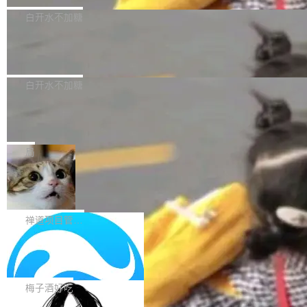
型，33B 参数，负责 768p 音视频生成（开
大幅增强，指令遵循能力大幅增强。在多项基准
Bug fixes and enhancements 修复了一个回归
白开水不加糖
源）；H3-Regenerate-2K 负责 in-context 重新
测试中，DeepSeek-V4-Flash 正式版性能可与
问题，该问题导致无法拉取图层中包含缺少明确
生成 2K ...
当前最强的闭源模型相媲美。 超算互联网现面向
Ant Design 6.5.3 发布，企业级 UI 设
父目录条目的目录的图像。moby/moby#53260
计语言和 React 实现
企业和开发者提供 DeepSeek-V4-Flash-0731
修复了一个回归问题，即CopyToContainer会拒
Ant Design 是阿里巴巴开源的一套企业级 UI 设
模型 API 调用服务，用户无需繁琐环境配置，一
绝遍历绝对符号链接的容器路径，例如/var/run -
计语言和 React 组件库。Ant Design 6.5.3 现
白开水不加糖
键接入即可快速调用，为各行业用户提供高性
> /run。moby/moby#53261 如需查看此版本中
已发布，主要更新内容如下： Input 修复 Input.
能、安...
的所有拉取请求和更改，可参阅： docker/cli, 2
DeepSeek V4 Flash 跑分全解析，13
OTP 使用字符串 mask 时仍采用 type="text" 的
个最强模型里它最便宜
9.7.1 milestone moby/moby, 29.7.1 milestone
问题，并保留显式 type 配置。#58835 修复 Inp
比它聪明的没它便宜，比它便宜的——哦，没有
更新说明：https://github.com/moby/...
ut.OTP 的 mask 为 true 时仍显示原始值的问
比它便宜的。 Artificial Analysis 更新了 DeepS
局
题。#58805 修复 Input.TextArea 调整大小手柄
eek V4 Flash 0731 的完整评测。一张 Intellige
在触摸设备上显示为小圆点的问题。#58812 Ty
禅道开源版 22.4 发布，内置 DevOps4.
nce Index vs Cost per Task 的散点图上，13
0 正式版，提供从代码提交到交付的全
pography 优化 Typography 省略提示在大列表
个模型排成一列，V4 Flash 贴着底部：$0.03
大家好， 禅道开源版22.4发布啦！本次发布我们
生命周期的管理能力
中的渲染性能。#58806 修复 Typography...
一次任务。 V4 Flash 的 Intelligence Index 得
带来了DevOps4.0系列的首个正式版本。 DevO
禅道项目管理软件
分 50，在 101 个模型中排第 3。排在它前面
ps4.0内置与禅道DevOps专业版同源的代码管理
的：Claude Opus 5（61 分）、Claude Fable
Solon 的 10 种 HTTP 服务器：改一行
核心，依托于全自研的GitFox代码托管引擎，我
依赖，换一个引擎
5（60 分）、GPT-5.6 Sol（59 分）、Kimi K3
们提供了从代码提交到交付的全生命周期的管理
用 Solon 做线上项目有一阵子了，有个点总让新
（57 分）、Grok 4...
能力。同时，我们 对禅道DevOps现有底层代码
接触的人觉得意外：服务器引擎是让你选的。 S
梅子酒好吃
进行了革命性的重构，为后续AI辅助编程、智能
olon 内核约 0.3MB，不内置固定的 HTTP 服务