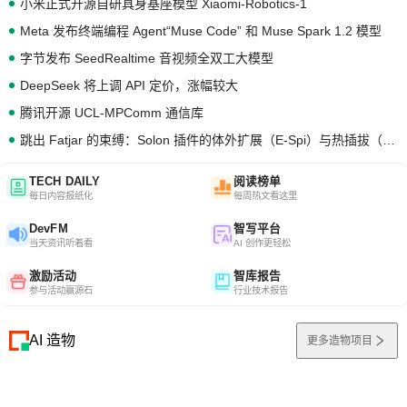
小米正式开源自研具身基座模型 Xiaomi-Robotics-1
Meta 发布终端编程 Agent“Muse Code” 和 Muse Spark 1.2 模型
字节发布 SeedRealtime 音视频全双工大模型
DeepSeek 将上调 API 定价，涨幅较大
腾讯开源 UCL-MPComm 通信库
跳出 Fatjar 的束缚：Solon 插件的体外扩展（E-Spi）与热插拔（H-Spi）
TECH DAILY
阅读榜单
每日内容报纸化
每周热文看这里
DevFM
智写平台
当天资讯听着看
AI 创作更轻松
激励活动
智库报告
参与活动赢源石
行业技术报告
AI 造物
更多造物项目