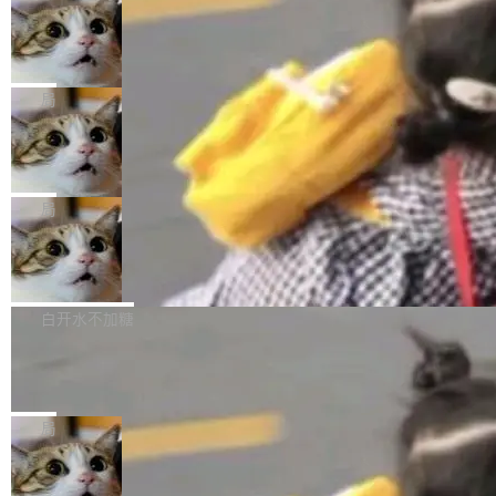
年。FFmpeg 社区最终选择用一个大版本的名
列表的数据匹配 —— 一项常规的数据处理任
没有拐弯抹角。他说中国正在赢得 AI 竞赛，而
字，留下了这份纪念。 雷霄骅曾是中国传媒大学
务，最终却产生了 180 万美元的账单，实际支出
当 AI agent 把源码变成了最好的扩展系
且按目前的速度，中国 AI 工具预计在今年底或
数字电视技术方向的博士生，长期从事视频、音
统，开发者工具必须开源
超出原定预算 860%。 更令人意外的是，该项目
2027 年就能追上美国前沿实验室的水平。 Dela
五年前，David Crawshaw 问过很多软件工程师
频技...
最终并未成功落地，而高额算力消耗持续运行长
ngue 把原因归结为一件事：开放协作。中国的
一个问题：你写过什么给自己用的程序？答案几
局
达 5 个月，公司直到财务对账时才察觉异常。这
AI 开发者在一个共享和协作的生态里加速迭代，
乎都是没有。工程师们整天用别人写的程序写程
意味着一个无人看管的 AI 程序，在近半年时间
而美国模型厂商在"闭门造车"。他的原话是 "buil
DeepSeek Harness 宣布内测邀请，全
序给别人用。偶尔有人自己写个博客系统、智能
里日夜不停地"烧钱"。 复盘显示，...
网最大规模开源 Agent 路演现场诞生
ding in silos"——各自为战，互不通气。 这个判
家居控制、家庭实验室，都算稀奇事。 Crawsh
一条内测招募帖，发出去的时候大概没人想到它
断从他嘴里说出来分量不同。Hugging Face 是
aw 是 Shelley 的作者，一个开源 AI coding age
会变成一场开源 Agent 生态的路演。 8月1日，
局
全球最大的开源 AI 平台，上面跑着上百万个模
nt。他最近在博客上写了一篇文章，核心论点很
DeepSeek Harness 团队负责人崔添翼（tiany
型。谁在开源赛道上领先，...
简单：开发者工具必须开源。 理由不是传统的自
商汤 SenseNova U1.5-Lite-Preview
i）在 X 上发帖： 「如果你是 Agent Harness 相
开源
由软件情怀，而是一个跟 AI agent 直接相关的
关开源项目的开发者，希望参加 DeepSeek Har
商汤科技宣布面向社区开源轻量级统一多模态模
技术判断。 两行 prompt 就能个性化任何软件 C
ness 的内测，可以回复或私信联系我。请附上
型的预览版本 SenseNova U1.5-Lite-Preview。
白开水不加糖
rawshaw 给出了两个 prompt。 第一个： "下载
GitHub id 以及开源代表作。」 DeepSeek 曾在
公告称，SenseNova U1.5-Lite-Preview并非简
某个软件的源码，在本地构建。修改 agent ...
官方招聘信息中写过一条简洁有力的公式：Mod
Ubuntu 将核心系统包从 deb 转成了 s
单的模型规模升级，而是基于 SenseNova U1
nap
el + Harness = Agent。模型负责理解和推理，
的一次系统性迭代，不仅在同一架构中贯通视觉
Ubuntu 正在把又一个核心系统包从 deb 转为 s
Harness 负责把能力落到真实环境中——调用工
理解、推理、生成与编辑，还仅以 8B-MoT 的轻
nap。这次是 hwctl——一个用来检查 Ubuntu
局
具、读写文件、管理上下文、处理错误、完成闭
量大小，将能力推进到4K、更精细的真实质感、
硬件认证状态的命令行工具。 Canonical 工程师
环。崔添翼招人的标...
更复杂的视觉控制和可持续迭代编辑。 相比 U
Dario Amodei 担心新人来 Anthropic
Alan Griffiths 在邮件列表中说得很直白：「hwc