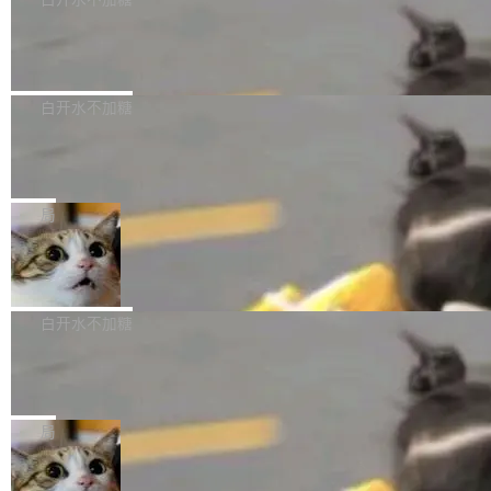
成本降低 30%，精度不变。 FP8 省的不仅是显
先理解你的语境和意图，再把准确的文字直接给
s： 实现了URL.Parse()便捷功能 对浏览器内部
存 KV cache 是推理时最吃显...
到你。从“逐字转写、单点优化”演进为“理解语
PostgreSQL 18/19 新特性深度解读
函数添加了多项边界检查，以避免潜在的越界访
境、兼容场景、一键直出”。 Hy ASR 3.0 previe
问、下溢和溢出。（DiD） 修复了加载和解析内
演讲者分享了一个有趣的实践：面对 PG 18 已
w 不要求标准普通话，方言识别覆盖粤语、吴语
容提供的字体时出现的几个问题 为避免音频加
发布的 Release Notes，他利用 AI 工具（如 Co
白开水不加糖
等 10 大方言片区和 20 余个二级小片区。在开
载、处理和播放过程中可能出现的一系列错误，
pilot）对数千条 commit 日志进行自动分析，先
源评测集中，Hy ASR 3.0 preview 在多语种的
对音频采样频率设定了下限 采样率低于 8kHz
慕尼黑市政府为全职开源项目维护者提
让模型总结出三十余条潜在特性，再逐条要求生
WER（...
供资助
（通常被认为是 "telephone"/"walkie-talkie" 音
成详细解释和代码校验，最终筛选出对用户体感
"在过去大约 10 年的大部分时间里，libexpat 的
质的最低采样率）的音频格式将被拒绝 修复了 C
最强的若干项。对于尚未正式发版的 PG 19，则
维护工作一直与我的日常工作、家务、社交生活
局
SS 圆角虚线样式中可能存在的问题 如果表单中
通过拉取过去一年内（从 PG 18 Beta1 时间点
和休闲娱乐竞争时间。" 这是 libexpat 维护者 S
的图像元素不在同一个子树中，则它们将不再关
至今）的所有 commit，同样交由 AI 分析提炼。
Firefox 153.0.3 发布
ebastian Pipping 写在博客里的话。8 月 4 日，
联 加...
经过人工复核，准确度令人满意。这一方法也为
他宣布了一个新消息：从 2026 年 8 月 1 日起，
Firefox 153.0.3 现已发布，具体更新内容如
社区爱好者提供了高效跟踪新版本的思路。
他可以全职维护 libexpat 了，最长 6 个月。发
下： New Smart Window 包含多项增强功能：
白开水不加糖
工资的是慕尼黑市政府。 libexpat 是一个 C99
<ul> <li>现在建议列表会显示更多结果，方便用
编写的流式 XML 解析器，MIT 许可证。和 libx
Cloudflare Computer 开源：你的 Age
户查找历史记录和切换到已打开的标签页。（<a
nt 需要一台电脑，而不是一个容器
ml2 一样，它是世界上使用最广泛的 XML 解析
href="https://bugzilla.mozilla.org/show_bug.c
Cloudflare 开源了名为 @cloudflare/computer
库之一。你的操作系统、浏览器、无数的基础设
gi?id=2019042">Bug&nbsp;2019042</a>）</l
的 npm 包。项目的核心论点是：容器不适合 Ag
局
施软件，很可能都在用它。而过去十年，维护它
i> <li>现在，助手可以直接使用 Exa 的网络搜索
ent 计算。真正适合的，是 Isolate。 Cloudflare
的人一直在用业余...
结果回答问题，而无需将问题转交给搜索引擎。
OpenAI 公开邮件和聊天记录回应苹果
工程师在这件事上没什么可谦虚的——他们用 W