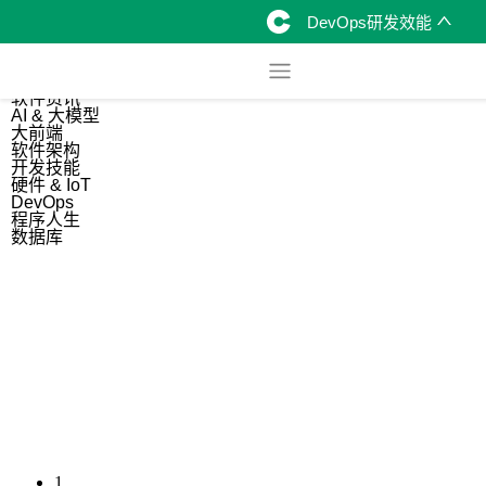
DevOps研发效能
综合
开源资讯
软件资讯
AI & 大模型
大前端
软件架构
开发技能
硬件 & IoT
DevOps
程序人生
数据库
1