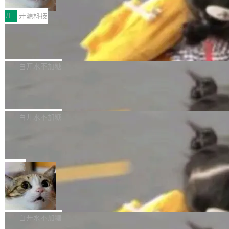
把它做成了 Web 玩具，放在 zhuzhiliao.imsai.c
完成一例腹部CT影像标注，张医生过去需要约1
<span><strong>警告：</strong>&nbsp;Zero
c 上，并在 GitHub 开源。 玩法很简单：按住屏
20个小时。他必须在数百张连续影像上，一笔一
开
开源科技
的 admin ...
幕画圈，或者直接甩手机。页面会实时显示转速
笔勾画边界，一层一层识别肌肉组织。如今，使
（圈/秒），声音来自真实竹知了录音的 1.72 秒
Apache Dubbo-go v3.3.2 正式发布
用东软飞标医学影像标注平台，同样的工作缩短
采样，无缝循环。音频解码失败时，还有一套合
至4小时，效率提升30倍。 这组数字背后，改变
这个版本面向生产环境，重心在内核稳定性。我
成兜底——锯齿波振荡器模拟脉冲，并联带通共
的不只是速度，而是把医学影像转化为AI能力的
们彻底收敛了旧配置体系，扩展了 Triple 协议与
白开水不加糖
振峰模拟竹膜和筒腔共鸣。 技术细节上，物理引
路径真正打通了。 大型医院积累的影像数据规模
泛化调用能力，加强了应用级元数据和服务治
擎是绳系质点模型：重力、弹性绳（只拉不
庞大，但不能直接用于训练模型。器官、病灶和
Calibre 9.12 发布，功能强大的开源电
理，同时集中修了并发安全、资源泄漏和热路径
推）、空气阻力，1/240 秒定步长积...
子书工具
组织边界，必须由专业医生逐层识别、标记和校
性能问题。
Calibre 开源项目是 Calibre 官方出的电子书管
正，才能成为机器能理解的高质量数据。医学影
理工具。它可以查看，转换，编辑和分类所有主
白开水不加糖
像AI落地最昂贵的环节，不是算法，是专业医生
流格式的电子书。Calibre 是个跨平台软件，可
的时间。 张医生是某三甲医院放射科副主任医
SwiftUI 问世七年了，为什么开发者还
以在 Linux、Windows 和 macOS 上运行。 Cal
师，牵头一项腹部肌肉影像课题。他需要在数百
在骂它？
ibre 9.12 现已正式发布，此次更新内容如下：
Yakov Manshin 发了一期长达 40 分钟的 YouT
张CT影像上完成像素级精细分割，让系统"...
新功能 macOS：在 Connect/Share 按钮中添加
ube 视频，标题是"SwiftUI 七年后：一个平庸的
局
通过 AirDop 共享书籍的功能 Content server：
故事"。视频核心观点很简单：SwiftUI 发布七年
支持可向服务器后端添加新端点的插件 Edit boo
DBeaver 26.1.4 发布
了，仍然像一个永久公测版。 Manshin 从数据
k：Compress images：添加将 GIF 图像转换为
流、布局系统、API 稳定性、性能、跨平台五个
DBeaver 是一个免费开源的通用数据库工具，适
JPEG/WebP 的选项 ToC Editor：添加一个按
维度逐一批判了 SwiftUI。最让人印象深刻的一
用于开发人员和数据库管理员。DBeaver 26.1.4
白开水不加糖
钮，用于对目录中的条目进...
个论据是：苹果官方的 SwiftUI 教程项目 Land
现已发布，具体更新内容包括： AI 助手： <ul st