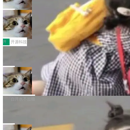
诉讼，称“Apple is getting this wron
（<a href="https://bugzilla.mozilla.org/show_
orkers 跑了十年 Isolate。用 CEO Matthew Pri
上个月，苹果一纸诉状把 OpenAI 告上法庭，指
g”
bug.cgi?id=204...
nce 的话说：「我们一生都在用 Isolate 运行代
控其挖角苹果前员工并窃取商业秘密。苹果的诉
局
码，而 AI Agent 不需要容器，它们需要的是 Iso
状把 OpenAI 描述成一个系统性地从前东家挖
late。」 容器为什么不合适 容器的问题在于启动
HUAWEI MatePad Edge上架WorkBu
人、套取机密信息的对手。 OpenAI 没发律师
ddy鸿蒙PC版，说话就能干活的AI办公
和销毁都太重了。一个 Agent 要执行的任务可能
函，也没选择庭外沉默。它在官网贴了一篇博
全能AI工作台WorkBuddy鸿蒙PC版上架HUAWE
搭子
只需要几毫秒的 CPU 时间，但容器从冷启动到
文，标题只有六个字：Apple is getting this wro
I MatePad Edge应用市场，直接下载即可使
开
开源科技
就绪要花数秒。如果未来有十...
ng。 然后，它把邮件往来和 iMessage 聊天记
用，与鸿蒙电脑上的体验一致。值得一提的是，
FFmpeg 9.0 发布：代号“Lei”，以此纪
录全贴了出来。 他发错人了 苹果外部律师 Gabr
这是目前市面上唯一支持平板接入WorkBuddy P
念中国开发者雷霄骅
iel Gross 来自 Weil 律所，2 月 23 日下午 5:53
C版的产品，搭载“人机双写”重磅功能——你写
全球知名开源多媒体框架 FFmpeg 今天正式发
给 OpenAI 总法律顾问 Che Chang 发了封邮
你的，AI写AI的，同屏协作互不干扰。一句话让
布了 9.0 版本。这个版本除了带来新一代音视频
局
件，附了一封长信，要求 OpenAI 配合调查前苹
AI帮你干活，现在开启全新体验！ 温馨提示：
处理能力和硬件加速支持之外，还有一个特殊之
果员工带走机密信...
亚马逊成本失控：AI 写代码烧掉 1215
体验WorkBuddy鸿蒙PC版前，请将 HUAWEI M
处：FFmpeg 9.0 的代号是“Lei”。 这个名字，
万元，超预算 860%
atePad Edge 升级至 HarmonyOS 6.1.0.135S
来自中国开发者雷霄骅（Lei Xiaohua）。 对于
外媒近日曝光了亚马逊的多份内部报告显示，AI
P9 patch03及以上版本。 *升级路径：设置 > 搜
很多中国音视频开发者而言，这个名字并不陌
导致公司在多个项目上超支。《金融时报》报道
白开水不加糖
索“软件更新” > 检查更新，即可搜索新版本，下
生。十年前，他通过大量中文技术文章、源码分
称，仅一个项目的成本超支就高达 180 万美元
载安装完成升级即可。 没有...
析和开源示例，让一代开发者第一次真正理解 F
Hugging Face CEO 发声：中国正在开
（约合人民币 1215 万元）。 具体来说，一名工
源模型上碾压我们
Fmpeg，也成为很多人进入音视频开发领域的
程师借助 Anthropic 旗下 Claude Sonnet 模型
"他们正在开源模型上碾压我们。" Hugging Fac
“启蒙老师”。 而今年，恰好是雷霄骅离世十周
编写程序，目标是完成电商平台作者信息与商品
e CEO Clément Delangue 在 CNBC 的采访里
局