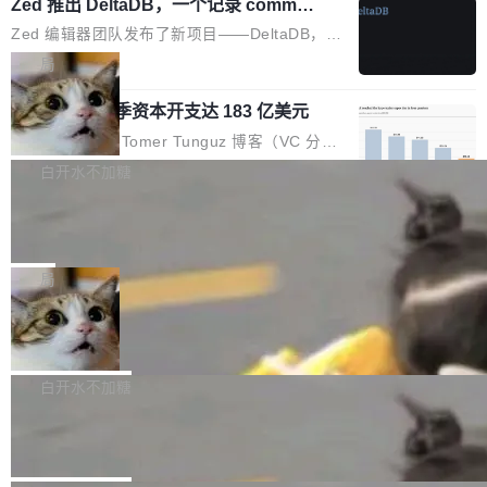
个小型数据库，应用天然按分片构建，单个数据
Zed 推出 DeltaDB，一个记录 commit
高价的三星折叠（三星Galaxy Z Fold8 Ultra / Z
之间所有操作的版本控制系统
库的竞争和爆炸半径问题在设计层面就被消除
Fold8 / Z Flip8）外，其余要么是中低端机器，
Zed 编辑器团队发布了新项目——DeltaDB，一
了。 闲置的 cell 会休眠到几乎不占资源。当 cel
例如iQOO Z11i、REDMI Note 17、REDMI No
个在 git commit 之间记录每一次编辑操作的版
局
l 迁移或唤醒时，新宿主从 S3 恢复 SQLite 数据
te 17 Pro、OPPO K15，要么是vivo X300 E这
本控制系统。目前处于 Early Access 阶段。 De
库继续执行。存储库是持久化的唯一真相...
样的次旗舰。 Galaxy Z Fold8 Ultra / Z Fold8 /
SpaceXAI 单季资本开支达 183 亿美元
ltaDB 的核心思路直接写在 landing page 最显
Z Flip8三款折叠屏新机均在7月22日发布，且全
眼的位置：「Software is made between com
根据风险投资人Tomer Tunguz 博客（VC 分
部搭载骁龙8 Elite Gen5 for Galaxy，它们本该
mits」——软件是在 commit 之间写出来的。git
析）披露的最新分析与第二季度业绩报告，Spac
白开水不加糖
是7月性...
只记录了你提交的最终状态，但真正的工作过程
eXAI在上个季度的总资本支出飙升至183.7亿美
——打字、删改、试错、agent 对话——都在 co
Meta 发布终端编程 Agent“Muse Cod
元。其中，绝大部分资金被直接用于 AI 领域，
e” 和 Muse Spark 1.2 模型
mmit 之间的空隙里丢失了。 DeltaDB 要做的就
金额高达158.3亿美元，这一单项投入已经逼近
Meta 今天发布了两款 AI 产品：Muse Code，
是把这段空隙补上。 回退到任何一次编辑：Delt
微软同期总资本开支的四成。 与亚马逊、Alpha
一个在终端里运行的编程 agent；Muse Spark
局
aDB 捕获 commit 之间的每一次操作，...
bet、微软以及 Meta 等传统科技巨头相比，Spa
1.2，驱动这个 agent 的新模型。一句话概括：
ceXAI的资金消耗速度尤为引人瞩目。然而，支
美团开源 LoHoSearch，用知识图谱校
你可以用 curl -fsSL https://dev.meta.ai/install.
准 AI 能力认知
撑庞大支出的资金来源却呈现出截然不同的面
sh | bash 安装一个能在大项目里自动规划、写
机器出题的前提，是让机器拥有全局视野。整个
貌。数据显示，微软和 Meta 主要依托充沛的经
代码、验证结果的 AI 终端工具。 据介绍，Muse
构建流程可以分为四个环节：建图 → 控制难度
白开水不加糖
营现金流来覆盖资本开支，其资本支出覆盖率分
Code 是 Meta 的编程 agent 产品。它和市场上
→ 质量把关 → 数据概览。
别达到155% 和106%;而SpaceXAI的经营现金
腾讯开源 UCL-MPComm 通信库
已有的终端编程 agent 在设计理念上有几个明显
流仅能覆盖资本开支的12...
的差异点。 异步后台 agent：Muse Code 有一
腾讯网平团队宣布开源了 UCL-MPComm 通信
个主 agent 循环，外加一组后台 agent。这些后