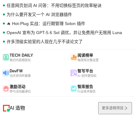
任意网页划词 AI 问答：不用切换标签页的效率秘诀
为什么要开发又一个 AI 浏览器插件
🔥 Hot-Plug 实战：运行期管理 Solon 插件
OpenAI 宣布为 GPT-5.6 Sol 调优，并让免费用户无限用 Luna
许多顶级实验室的人现在几乎不读论文了
TECH DAILY
阅读榜单
每日内容报纸化
每周热文看这里
DevFM
智写平台
当天资讯听着看
AI 创作更轻松
激励活动
智库报告
参与活动赢源石
行业技术报告
AI 造物
更多造物项目