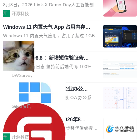
与产业迭代提速
段。按这个时间线，最早可能在 2026 年底或 2
HTTP/2 网络框架，要么闭源，要么底层建立在
8月8日，2026 Link-X Demo Day人工智能创新
027 年初发布。 这个节点很微妙。Anthropic 刚
Netty 之上，真正自研的 Java 实现几乎没有。
项目展在北京中关村举办。本次活动由星连资
开
开源科技
在 5 月发布了 Mythos 5...
wastnet 是一款完全自研、零第三方依赖的轻量
本、华清普智AI孵化器主办，汇聚近2000名产
级 Java 网络应用框架，核心基于 JDK 原生 NI
Windows 11 内置天气 App 占用内存超
业、学术、投资人士，集中展出近百项覆盖AI芯
过 1GB
O 构建 Reactor 多路复用模型，不依赖 Netty、
片、算力、模型、应用全链条创新项目，聚焦AI
Windows 11 内置天气应用，占用了超过 1GB
Tomcat 等任何第三方网络库。其 HTTP/2 协议
技术产业化落地与资本对接，呈现当前国内AI前
内存。 Notebookcheck 的测试发现这个数字
局
栈从 HPACK、Huffman 到 ALPN 均为自主实
沿技术突破与商业化最新进展。 活动围绕AI学术
时，反复确认了多次。不是 100MB，不是 500
现，在基准测试中与 Un...
研究与产业落地融合展开多维度研讨。星连资本
调问更新7.26~8.8 ：新增短信验证修
MB，是 1 个 G。一个显示天气的应用。 Windo
改，考试能力升级
创始合伙人张鸣晨表示，AI产业化是长期产融结
ws 内置应用臃肿早就是老话题了，但一款天气
DWSurvey 更新日志 坚持前后端代码 100% 开
合过程，早期优质技术项目需持续资本与产业资
应用占用内存就超过 1G 还是过于离谱——问题
源助力企业建设自主可控的问卷调研系统 官网地
DWSurvey
源赋能，助力创新从概念走向落地。现场青年学
出在 WebView2。微软的天气 App 本质上是一
址www.diaowen.net ➔ 源码下载Gitee 仓库 ➔
者、产业专家、投资人围绕AI前沿技术瓶颈、行
个嵌在 Edge WebView 里的网页。它不是一个
勾股 OA v6.0.2 已经发布，企业办公系
本次更新新增短信验证修改已答问卷功能，提升
业固有认知重构等议题展开跨界对话，聚焦行业
统
「应用」，它是一个运行在浏览器引擎里的网
答卷安全性；同时升级考试能力，完善填空题判
勾股 OA v6.0.2 已经发布。 勾股 OA 办公系统
真实痛点与突破方向...
页，外面套了一层 Windows 的壳。 WebView2
分、防切屏等功能体验，并优化多项产品细节，
是一款简单实用的开源的企业办公系统。系统集
Gitee快讯
本身就是个内存大户。它加载了完整的 Edge 渲
提升整体使用体验。 新增功能 01. 新增验证手
成了系统设置、附件管理、人事管理、行政管
染引擎，包括 JavaScript 引擎...
942亿赛道如何选对伙伴？2026年8月G
机号后查看、修改已答问卷功能 02. 新增填空题
理、消息管理、资产管理、企业公告、知识网
EO公司推荐
判分功能 03. 添加协作管理员支持树形结构选择
盘、审批流程设置、办公审批、工作计划、工作
当DeepSeek、豆包等大模型逐步替代传统搜索
体验优化与修复 •页面与体验优化 优化工作台首
汇报、工作日志、日常办公、财务管理、客户管
成为用户获取信息的主要入口,品牌竞争的逻辑变
开
开源科技