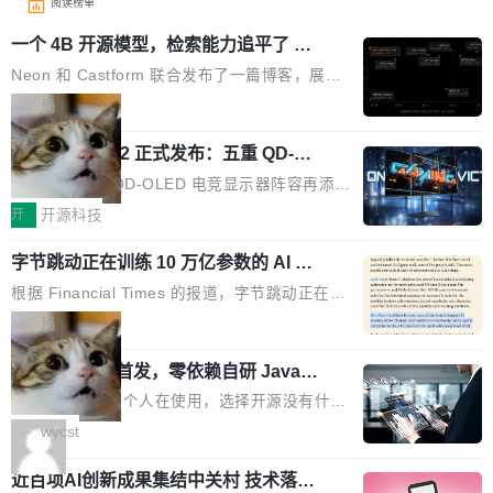
阅读榜单
一个 4B 开源模型，检索能力追平了 G
PT-5.6 Sol，成本降到 1/100
Neon 和 Castform 联合发布了一篇博客，展示
了一个惊人的结果：一个 4B 参数的开源模型，
局
经过 RL 后训练之后，在检索任务上的准确率追
技嘉 GO27Q32 正式发布：五重 QD-OL
平了 GPT-5.6 Sol，但每次请求的成本只有对方
ED 面板加持，320Hz 极速与影院级画
的 1/100。 具体来说，GPT-5.6 Sol 做一次典型
技嘉科技旗下 QD-OLED 电竞显示器阵容再添旗
面兼得
的多轮搜索请求需要超过 10 秒，端到端成本约
舰新作。GO27Q32 将于 2026 年 9 月 15 日正
开
开源科技
0.03 美元。对于需要反复搜索的 agent 工作流
式上市，以 27 英寸 QHD 分辨率、三星显示 Pe
来说，这个速度和成本都"高得让人没法用"。而
字节跳动正在训练 10 万亿参数的 AI 模
nta Tandem 五重发光架构为核心，为高端玩家
型
4B 开源模型在推理速度上快了几个数量级，成
打造速度与画质不妥协的沉浸体验。 GO27Q32
根据 Financial Times 的报道，字节跳动正在训
本低了两三个数量级。 问题在于，小模型开箱即
搭载三星最新 QD-OLED 面板，采用 5 层串联
练一个 10 万亿参数的 AI 模型，目前处于预训练
局
用时的检索能力确实远不如闭源前沿模型。差距
式发光结构，并装配全新 ObsidianShield 抗反
阶段。 10 万亿是什么概念？Anthropic 目前最
在哪？就在 RL 后训练。 从 RAG 到 agentic...
射镀膜，黑阶表现提升可达40%，并将表面硬度
wastnet 开源首发，零依赖自研 Java H
大的模型 Mythos 5 约 8 万亿参数。DeepSeek
TTP/2 框架，性能对标 Undertow !
由2H升級至3H，画面对比度与强度都提升的同
V4-Pro 是 1.6 万亿。月之暗面的 Kimi K3 是 2.
这个项目一直是个人在使用，选择开源没有什么
时还具有 320Hz 刷新率与 0.03ms GTG 灰阶响
8 万亿。美团 LongCat-2.0 是 1.6 万亿。字节
动机理由，就是想开源了，如果非要说一个，那
wycst
应时间，从源头消除拖影与动态模糊。 1.突破 O
跳动的这个未命名模型，直接跳到了 10 万亿。
就是它多少弥补了国产 Java 自研 HTTP/2 框架
LED 画质局限，暗部细节...
预训练通常需要 3 到 6 个月，之后还有微调阶
近百项AI创新成果集结中关村 技术落地
这块空白——放眼国产 Java 生态，能拿出手的