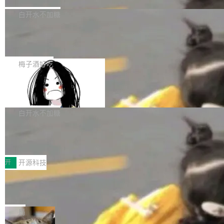
埃隆·马斯克推出的AI百科项目 Grokipedia 被曝
获配9...
题，该问题可能导致在旧版 Linux 内核...
P）！这一里程碑不仅标志着 Fluss 迈入新的发
长期停止内容更新，未能实现其作为“AI版维基百
白开水不加糖
展阶段，也将进一步推动流式存储、实时湖仓与
科”替代品的目标。 据 Lawfare 最新调查，自今
AI 数据基础加速融合，为实时数据基础设施的发
Solon I18n：三种解析器，零样板代码
年4月以来，Grokipedia 页面更新功能基本停
展开启新的篇章。
滞，过去三个月内没有任何条目完成更新，用户
如果你在 Spring Boot 里做过国际化，流程大概
提交的编辑请求也长期处于待处理状态。 Groki
是这样的：配 MessageSource 的 Bean、写 R
梅子酒好吃
pedia 于去年底上线，定位为由人工智能生成内
eloadableResourceBundleMessageSource、
Apache Doris 4.1 全面增强 Iceberg：
容的百科平台，被马斯克视为传统众包百科网站
声明 LocaleResolver、注册 LocaleChangeInt
支持 UPDATE、MERGE INTO 与 Iceb
维基百科的替代方案。Lawfare 调查发现，无论
erceptor…五六步之后才能看到第一行翻译文
Apache Doris 4.1 要补齐的，正是缺失的那一
erg V3
热门页面还是低关注度页面，均未出现近期更
本。 Solon 换了个方式。整个 i18n 模块围绕三
半。在已有查询能力的基础上，Doris 进一步支
白开水不加糖
新，相关问题并非局限于特定领域，而是在不同
个解析器、一个注解、一个工具类展开——没有
持了 UPDATE、DELETE、MERGE INTO 等数
主题和访问量页面中普遍存在。 调查人员最初认
Testin XAgent：CIO智能测试落地指南
XML、没有拦截器注册、没有样板配置。 资源
据修改操作、完整的表结构管理与分区演进，以
为，Grokipedia可能只是限...
文件的约定 把文件放到 resources/i18n/ 下： r
及 rewrite_data_files、expire_snapshots 等日
7月30日，TiD2026质量竞争力大会在北京中关
esources/i18n/messages.properties ...
常维护操作，并完整支持 Iceberg V3 格式。
村国家自主创新示范区会议中心开幕。本届大会
开
开源科技
由中关村智联软件服务业质量创新联盟主办，以
让非法状态不可表示：一篇关于 ADT
“智构可信·质创未来——AI原生时代的质量新范
的帖子在 Reddit 火了
式”为主题，直面AI从实验室走向规模化产业落地
有一种东西，一旦用过就回不去了。Alex Fedos
的核心质量命题。会上，《2026智能研发生产力
eev 管它叫"软件设计的基石"。 他说的东西不新
局
工具选型手册》发布，Testin云测的Testin XAge
鲜——代数数据类型（ADT），尤其是和类型