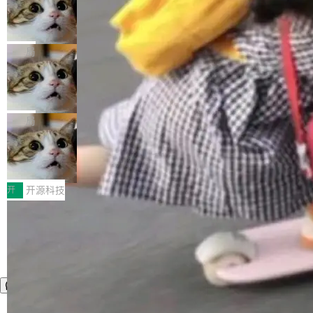
nt智能测试系统入选AI测试领域代表产品。对CI
Cloudflare 开源内部企业 AI 平台 Clou
（sum type）。但他说清楚了一件事：这不是类
dflare OS
O而言，这提示了一个转变：AI测试正在从效率
型系统的学术体操，是日常编码的思维方式。 文
Cloudflare 发布了一个开源项目 Cloudflare O
工具升级为企业的质量基础设施。 CIO面对的新
章从一个简单的例子切入。一个网站的深色主题
S。如果你只看官方博客，你会觉得这是又一
局
现实 过去两年，CIO们的焦虑清单上多了两项：
设置，如果用布尔值 + 可空字段来表示——bool
个"AI 知识库 + 聊天机器人"——每个大厂都在
一是如何让大模型和智能体应用安全地从PoC走
ean 表示是否可切换，nullable 的默认模式、浅
Deno 团队开源 Celld，可自托管的分
做，没什么新鲜的。 但 Kenton Varda 在 Twitte
向生产，二是如何让测试团队跟得上AI应用...
布式 Durable Objects
色方案、深色方案——会产生大量无意义的组
r 上把事情说清楚了： 今天我们发布了 Cloudfla
Ryan Dahl 领导的 Deno 团队推出了最新开源项
合。方案缺了、配置冲突了、全 null 了。要知道
re OS，一个带连接器的聊天机器人，跟其他所
目 Celld，一个能在自己机器上运行 Cloudflare
局
哪些组合有效，作者说，你得靠"文档、校验、或
有科技公司做的一样。只不过，实际上它不一
Workers 和 Durable Objects 的守护进程。 设
者部落知识"。 换个写法。Rust 的 enum，两个
样。这是 Sandstorm.io 的重制版，我十年前的
鲁大师7月新机性能/流畅/AI榜：vivo夺
计思路很直接：每个对象是一个独立的 SQLite
变体：Switchable...
性能、流畅双第一，三星Galaxy Z系列
那个创业公司。不同的是，这次它构建在 Cloudf
数据库，按名称寻址，复制到你自己的 S3 兼容
2026年7月的手机市场，由于存储等硬件成本暴
新折叠缺席
lare Workers 上——我花了九年时间搭建的平台
存储库里。节点之间只通过这个存储库协调——
增，手机厂商的日子也不好过啊，新机速度明显
开
开源科技
——并且深度集成了 AI。这基本上是我十年秘密
没有控制平面，没有共识协议。每个对象自带一
放缓，因此硝烟味淡了许多。新机参数规格除开
计划的顶峰。 十年前，Ken...
个小型数据库，应用天然按分片构建，单个数据
高价的三星折叠（三星Galaxy Z Fold8 Ultra / Z
库的竞争和爆炸半径问题在设计层面就被消除
Fold8 / Z Flip8）外，其余要么是中低端机器，
了。 闲置的 cell 会休眠到几乎不占资源。当 cel
例如iQOO Z11i、REDMI Note 17、REDMI No
l 迁移或唤醒时，新宿主从 S3 恢复 SQLite 数据
te 17 Pro、OPPO K15，要么是vivo X300 E这
库继续执行。存储库是持久化的唯一真相...
样的次旗舰。 Galaxy Z Fold8 Ultra / Z Fold8 /
Z Flip8三款折叠屏新机均在7月22日发布，且全