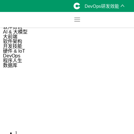
DevOps研发效能
综合
开源资讯
软件资讯
AI & 大模型
大前端
软件架构
开发技能
硬件 & IoT
DevOps
程序人生
数据库
1