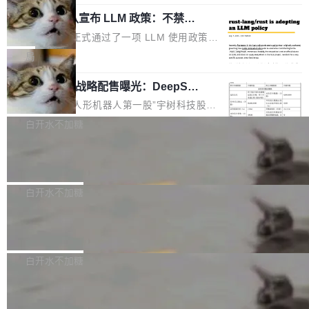
起事故，其中四起与 AI/Copilot 服务相关。 Git
象：Recursive Language Model（RLM）和 C
配、功耗与稳定性调优、兼容性测评及统一互联
Hub 员工 kdaigle 在 HN 讨论中贴出了一组数
Rust 项目团队宣布 LLM 政策：不禁
ontinual Harness。在 ARC-AGI 3 基准测试
等内容展开系统讲解和实战交流，帮助企业进一
止，但你要承认哪些代码不是你写的
据：2025 年全年 10 亿次 commit。现在，每周
上，Prime Agent + Opus 5 的组合达到了 95.
Rust 语言项目正式通过了一项 LLM 使用政策，
步了解开源鸿蒙在智能...
2.75 亿次，全年预计 140 亿次。GitHub...
5% RHAE Best@1，超过了 ARC 报告的人类专
覆盖 rust-lang/rust 单一仓库的代码贡献。这不
局
家基线 95.4%。 不是又一个 coding agent 包装
是项目级别的官方立场，目前由五个团队采纳，
器 Prime Agent 的架构和市面上大多数 coding
宇树科技 IPO 战略配售曝光：DeepSe
但它可能是主流开源项目中关于 AI 辅助贡献最
ek 获配 93.3 万股，锁定 36 个月
agent 有本质区别。大多数 agent harness 的设
细致的一份规则。 政策的核心只有一句话：LLM
8月6日晚间，“人形机器人第一股”宇树科技股份
计是基于早期模型的能力—...
可以用来分析、提炼、审阅、建议，但不能用来
有限公司披露IPO发行价格及战略配售结果，杭
白开水不加糖
创作。 具体来说，LLM 生成的代码可以提交，
州深度求索人工智能基础技术研究有限公司（De
但必须满足五个条件：预先安排、非关键、高质
Docker 29.7.2 发布
epSeek）获配93.3399万股，按150.8元/股发行
量、充分测试、充分审查，并且必须披露。LLM
价格计算，认购金额约1.41亿元，股份锁定期为
Docker 29.7.2 现已发布，具体更新内容如下：
不得生成涉及安全性的关键变更，除非作者本身
36个月。 公告显示，本次宇树科技战略配售对
Bug fixes and enhancements 修复多次传递同
白开水不加糖
就是领域专家。即使如此，政策也"强烈不建
象主要包括长期投资机构、与公司业务具有战略
一环境变量时，docker service create和docker
议"这么做。 对于不披露的情况，审核者可以直
合作关系或长期合作愿景的大型企业、科创板保
Apache Fluss 毕业成为顶级项目
service update会发生 panic 的问题。docker/cl
接关闭 PR，无需解释。 政策作者 Jynn Ne...
荐人跟投子公司，以及公司高级管理人员和核心
i#7145 修复了 Docker Engine 29.7.0 中引入的
今年 7 月，Apache Fluss 的毕业提案在 Apach
员工参与设立的专项资产管理计划。其中，Dee
一个回归问题，该问题导致拉取镜像时会拒绝包
e 孵化器项目管理委员会（IPMC）投票中获得
白开水不加糖
pSeek作为与宇树科技具备战略合作关系的企
含绝对 hardlink 目标的镜像（此类镜像由某些镜
全票通过，随后获 Apache 软件基金会董事会批
业，获配股份数量占本次发行数量的2.31%。 除
像构建工具生成）。moby/moby#53305 修复了
马斯克 AI 百科项目 Grokipedia 被曝数
准。今天，Apache 软件基金会正式宣布 Apach
DeepSeek外，腾讯旗下上海启善投资有限公司
月未更新
Docker Engine 29.7.0 中引入的一个回归问
e Fluss 孵化毕业，成为 Apache 顶级项目（TL