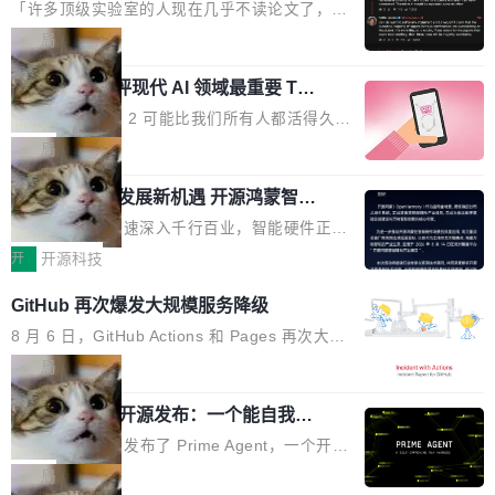
个表单字段，每个字段还有联动逻辑；比如我
了
的严苛使用需求。 澎湃功率，紧凑机身 钛金雕1
元。数字广告与公共关系相关服务市场更是从20
「许多顶级实验室的人现在几乎不读论文了，而
想...
600PG5 AI TOP具备强悍输出功率，同时实现
25年的8463亿美元扩张至2026年的8763亿美
且他们认为 ICLR/ICML/NeurIPS 充斥着大量过
局
机身尺寸大幅精简。整机长度仅16厘米，属于同
元。数字的背后是一个清晰的事实——品牌对专
度宣传和欺诈。」 OpenAI 研究员 Keller Jorda
功率段机身尺寸十分紧凑的1600W电源产品。小
业化营销服务的需求从未如此迫切。 但市场扩容
xAI 前工程师评现代 AI 领域最重要 Top
n 这条推文引发了广泛讨论。他不是在说风凉
巧机身有效提升市面主流标准A...
3 开源项目
的同时,服务商的竞争逻辑正在改变。2026年Top
话，他是说出了一个圈内人尽皆知但很少公开捅
Flash Attention 2 可能比我们所有人都活得久。
Agency年度合辑的观察指出,“产品”这个离消费
破的事实。 Jordan 随后补充了一句软化声明：
这句话不是来自某个技术博客，而是出自 Hieu
局
者最近的载体,在整个品牌营销层面的权重显著变
「我不认为这些会议上大部分论文都在过度宣传
Pham 的一条推文。Hieu Pham 是谁？他是 xAI
高了。全域营销服务商的竞争正在从规模转向深
或造假。问题是，作为读者，如果你筛选出那些
共商智能硬件发展新机遇 开源鸿蒙智能
的早期工程师之一，在 Grok 训练基础设施团队
度,案例厚度、全域覆盖、多线协同...
硬件开发者日杭州站即将举行
看起来最令人兴奋的论文，那它们大部分都是过
工作过。近日他在 X 上发了一条帖子，列出了他
随着万物智联加速深入千行百业，智能硬件正从
度宣传的。」 这才是真正的痛点。不是所有论文
认为现代 AI 领域最重要的三个开源项目。 第一
单点设备迈向智能化、网联化、协同化发展。作
开
开源科技
都有问题，是最吸引眼球的那批论文最有问题。
个名字毫无悬念：Flash Attention 2。 Hieu 的
为面向全场景、跨终端的分布式操作系统，开源
他引用的帖子来自 Mathew Shen，一位 ICLR 2
GitHub 再次爆发大规模服务降级
理由很具体。FA 系列不需要解释，但 FA2 是他
鸿蒙通过统一技术底座和分布式能力，为不同类
026 的读者：「看了篇 ...
认为最重要的一个——复杂度恰到好处，刚好能
型智能设备的开发、连接与互联提供关键支撑，
8 月 6 日，GitHub Actions 和 Pages 再次大规
驱动你去学 CuTe，但还没被那些"邪恶的" Hopp
也为产业链企业探索产品创新与商业增长打开新
模服务降级，Actions 完全不可用超过 5 小时，
局
er++ 优化所淹没，足够容易修改和适配。 更关
的空间。 8月14日，开源鸿蒙智能硬件开发者日
webhook 停发，连自托管 runner 也因调度层故
键的是 FA2 的持久性...
Prime Agent 开源发布：一个能自我改
（OHDD：OpenHarmony Hardware Develope
障无法工作。Pages、Copilot code review、C
进的编程 Agent，ARC-AGI 3 超越人类
r Day）将在杭州启航。活动面向智能硬件产业
opilot coding agent 全部受影响。从检测到完全
Prime Intellect 发布了 Prime Agent，一个开源
专家基线
链企业和开发者，邀请行业专家与资深技术顾
恢复，大约 12 小时。 这是 2026 年 8 月的第六
的编程 Agent Harness，核心设计围绕两个抽
局
问，围绕开源鸿蒙技术能力、设备适配、芯片适