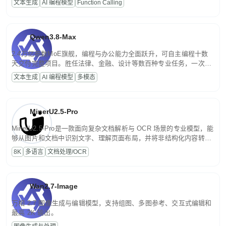
文本生成
AI 编程模型
Function Calling
文案处理等普惠刚需场景。
Qwen3.8-Max
2.4万亿参数MoE旗舰，编程与办公能力全面跃升，可自主编程十数
天交付完整项目。胜任法律、金融、设计等数百种专业任务，一次对
话端到端交付生产级成果。原生视觉理解贯穿规划、执行与验证全流
文本生成
AI 编程模型
多模态
程，支持超长文档与长视频的深度语义解析。长程任务中自主规划与
闭环迭代，持续进化。
MinerU2.5-Pro
MinerU2.5-Pro是一款面向复杂文档解析与 OCR 场景的专业模型，能
够从图片和文档中识别文字、理解页面布局，并将非结构化内容转换
为便于存储、检索和二次处理的结构化结果。
8K
多语言
文档处理/OCR
Wan2.7-Image
万相 2.7 图像生成与编辑模型，支持组图、多图参考、交互式编辑和
最高 2K 输出。