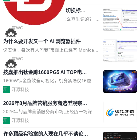
页 UI 展示效果，提升页面使用体验。 优化防切
理、合同管理、项目管理、任务管理等功能模
了:不再是争抢关键词排名,而是想办法进入AI脱
屏提醒规则，调整为每次切屏均触发提示，提升
任意网页划词 AI 问答：不用切换标签页
块。系统简约，易于功能扩展，方便二次开发，
口而出的那个答案。"GEO公司推荐"这个搜索词
考试规范性。 优化登录状...
的效率秘诀
可以用来做日常 OA，CRM，ERP，业务管理等
背后,折射的是企业面对新兴服务赛道时的集体困
看英文技术文档的时候，你是怎么查生词的？ 我
系统。 勾股OA6.0.2版本主要是对勾股OA 6第
惑——该信谁、看什么、怎么选。 据易观分析
猜大多数人的流程是：选中单词 → Ctrl+C → 切
席WC
一个大版本发布的部分功能细节优化和bug问题
《中国GEO市场产业图谱》数据,2026年中国GE
到翻译标签页 → Ctrl+V → 看翻译 → 切回原
修复的版本，具体更新日志如下： 1、补全新版
O行业规模预计达942亿元,同比增长169.7%。G
为什么要开发又一个 AI 浏览器插件
文。遇到不懂的代码片段，再切到 ChatGPT 问
本的各个审批类型的审批单导出 2、优化各个审
artner同期预测,传统搜索引擎访问量年内将下滑
一下。来回切换几次，思路早断了。 今天介绍的
说实话，每次有人问我"市面上已经有 Monica、
核反确认审批的逻辑，使...
25%,AI载体流量占比突破40%;埃森哲2025年中
开源 Chrome 扩展 AI Helper，有一个划词浮动
Sider、Copilot for Chrome 这些 AI 浏览器插件
席WC
国消费者调研则指出,37%的用户在有明确购买需
工具栏功能，能让你在任意网页选中文本就直接
了，你为什么还要再做一个"，我都觉得这个问题
求时倾向于先问AI。几组数据指向一致:GEO已
用 AI，完全不用切换标签页。 划词工具栏是什
技嘉推出钛金雕1600PG5 AI TOP电
问得好。 因为我自己也是从用户变成开发者的。
从营销"加分项"变成品牌在AI时...
源：为发烧级主机与本地AI算力打造旗
么 安装 AI Helper 后，在任意网页选中文本，选
现有产品的天花板 我用过不少 AI 浏览器插件。
1600W钛金能效全可视化，机身紧凑仅16厘米
舰供电方案
区旁边会自动浮现一个工具栏： 工具 功能 典型
刚开始觉得都挺好——选中一段文字，弹出解
继2026台北电脑展首度亮相后，技嘉科技近日正
开
开源科技
场景 AI 搜索 联网搜索相关信息 看到陌生概念，
释；写邮件时帮你润色；看英文网页给你翻译摘
式发布钛金雕1600PG5 AI TOP电源。这款高端
想快速了解背景 解释 让 AI 解释选中文本 读到
要。但用久了你会发现，它们本质上都是同一类
2026年8月品牌营销服务商选型观察：
电源专为发烧级DIY主机与本地AI算力平台打
费解...
从流量思维到品牌资产思维的范式转移
东西：一个带网页上下文的聊天框。 它们能读取
造，整机长度仅16厘米，提供1600W额定功率
2026年的品牌营销服务商市场,正经历一场深刻
页面的文本，然后把文本丢给大模型，再返回一
与80PLUS钛金能效；支持ATX 3.1与PCIe 5.1
的价值重构。全球全案品牌代理机构市场从2025
开
开源科技
段回答。仅此而已。 这当然有用，但总觉得差点
规范，结合服务器级元件、完善供电线材与内置
年的83.1亿美元增长至2026年的86.6亿美元,年
意思。比如我在一个后台管理系统里，需要填50
实时LCD监控屏，可充分满足当下高阶PC主机
许多顶级实验室的人现在几乎不读论文
复合增长率达5.44%,预计2032年将突破120亿美