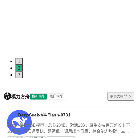
1
2
3
模力方舟
最新模型
热门模型
更多大模型
DeepSeek-V4-Flash-0731
高效轻量化MoE模型，总参284B，激活13B，原生支持百万超长上下
文能力。推理速度快、延迟低、调用成本低廉，综合能力均衡，主打
高并发、轻量化任务，适合日常对话、内容创作、基础 RAG、批量