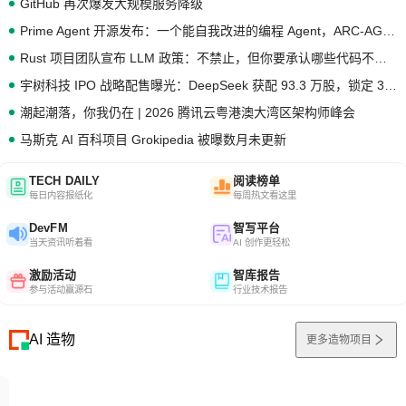
GitHub 再次爆发大规模服务降级
Prime Agent 开源发布：一个能自我改进的编程 Agent，ARC-AGI 3 超越人类专家基线
Rust 项目团队宣布 LLM 政策：不禁止，但你要承认哪些代码不是你写的
宇树科技 IPO 战略配售曝光：DeepSeek 获配 93.3 万股，锁定 36 个月
潮起潮落，你我仍在 | 2026 腾讯云粤港澳大湾区架构师峰会
马斯克 AI 百科项目 Grokipedia 被曝数月未更新
TECH DAILY
阅读榜单
每日内容报纸化
每周热文看这里
DevFM
智写平台
当天资讯听着看
AI 创作更轻松
激励活动
智库报告
参与活动赢源石
行业技术报告
AI 造物
更多造物项目