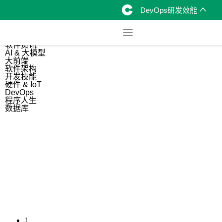
DevOps研发效能
综合
开源资讯
软件资讯
AI & 大模型
大前端
软件架构
开发技能
硬件 & IoT
DevOps
程序人生
数据库
1