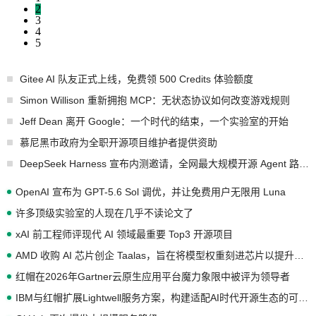
2
3
4
5
Gitee AI 队友正式上线，免费领 500 Credits 体验额度
Simon Willison 重新拥抱 MCP：无状态协议如何改变游戏规则
Jeff Dean 离开 Google：一个时代的结束，一个实验室的开始
慕尼黑市政府为全职开源项目维护者提供资助
DeepSeek Harness 宣布内测邀请，全网最大规模开源 Agent 路演现场诞生
OpenAI 宣布为 GPT-5.6 Sol 调优，并让免费用户无限用 Luna
许多顶级实验室的人现在几乎不读论文了
xAI 前工程师评现代 AI 领域最重要 Top3 开源项目
AMD 收购 AI 芯片创企 Taalas，旨在将模型权重刻进芯片以提升推理性能
红帽在2026年Gartner云原生应用平台魔力象限中被评为领导者
IBM与红帽扩展Lightwell服务方案，构建适配AI时代开源生态的可信基础设施