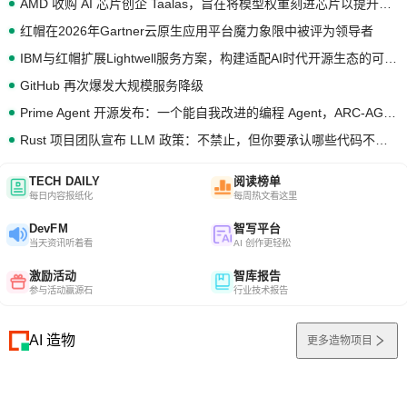
AMD 收购 AI 芯片创企 Taalas，旨在将模型权重刻进芯片以提升推理性能
红帽在2026年Gartner云原生应用平台魔力象限中被评为领导者
IBM与红帽扩展Lightwell服务方案，构建适配AI时代开源生态的可信基础设施
GitHub 再次爆发大规模服务降级
Prime Agent 开源发布：一个能自我改进的编程 Agent，ARC-AGI 3 超越人类专家基线
Rust 项目团队宣布 LLM 政策：不禁止，但你要承认哪些代码不是你写的
TECH DAILY
阅读榜单
每日内容报纸化
每周热文看这里
DevFM
智写平台
当天资讯听着看
AI 创作更轻松
激励活动
智库报告
参与活动赢源石
行业技术报告
AI 造物
更多造物项目