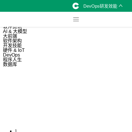
DevOps研发效能
综合
开源资讯
软件资讯
AI & 大模型
大前端
软件架构
开发技能
硬件 & IoT
DevOps
程序人生
数据库
1