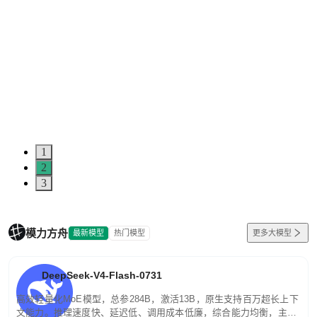
1
2
3
模力方舟
最新模型
热门模型
更多大模型
DeepSeek-V4-Flash-0731
高效轻量化MoE模型，总参284B，激活13B，原生支持百万超长上下
文能力。推理速度快、延迟低、调用成本低廉，综合能力均衡，主打