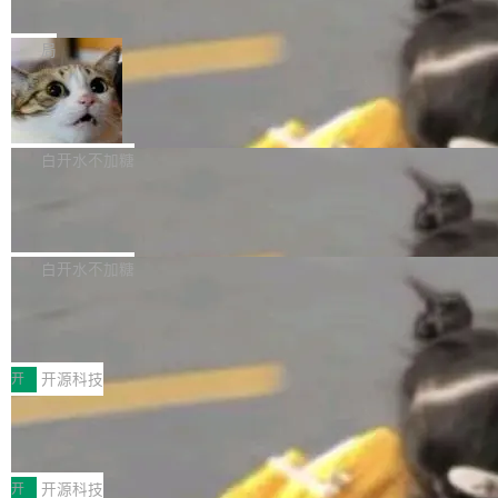
e” 和 Muse Spark 1.2 模型
mmit 之间的空隙里丢失了。 DeltaDB 要做的就
金额高达158.3亿美元，这一单项投入已经逼近
Meta 今天发布了两款 AI 产品：Muse Code，
是把这段空隙补上。 回退到任何一次编辑：Delt
微软同期总资本开支的四成。 与亚马逊、Alpha
一个在终端里运行的编程 agent；Muse Spark
局
aDB 捕获 commit 之间的每一次操作，...
bet、微软以及 Meta 等传统科技巨头相比，Spa
1.2，驱动这个 agent 的新模型。一句话概括：
ceXAI的资金消耗速度尤为引人瞩目。然而，支
美团开源 LoHoSearch，用知识图谱校
你可以用 curl -fsSL https://dev.meta.ai/install.
准 AI 能力认知
撑庞大支出的资金来源却呈现出截然不同的面
sh | bash 安装一个能在大项目里自动规划、写
机器出题的前提，是让机器拥有全局视野。整个
貌。数据显示，微软和 Meta 主要依托充沛的经
代码、验证结果的 AI 终端工具。 据介绍，Muse
构建流程可以分为四个环节：建图 → 控制难度
白开水不加糖
营现金流来覆盖资本开支，其资本支出覆盖率分
Code 是 Meta 的编程 agent 产品。它和市场上
→ 质量把关 → 数据概览。
别达到155% 和106%;而SpaceXAI的经营现金
腾讯开源 UCL-MPComm 通信库
已有的终端编程 agent 在设计理念上有几个明显
流仅能覆盖资本开支的12...
的差异点。 异步后台 agent：Muse Code 有一
腾讯网平团队宣布开源了 UCL-MPComm 通信
个主 agent 循环，外加一组后台 agent。这些后
库，并将作为transport接入Mooncake TENT。
白开水不加糖
台 agent...
该通信库针对AI Memory池化场景的数据传输需
CoStrict入选工信部2025人工智能应用
求进行了深度优化，能够实现数据中心内大规模
典型案例
计算节点间多种内存类型的高性能通信。 UCL-
近日，工信部科技司公示《2025人工智能应用典
MPComm将作为一种传输引擎接入Mooncake T
型案例入选名单》，深信服“面向企业研发场景的
开
开源科技
ENT，实现零拷贝传输性能提升30%、非零拷贝
开源 AI 编程平台 CoStrict 应用”凭借卓越的技术
传输性能最高提升5倍。UCL-MPComm底层基
深信服AI算力网关入选工信部人工智能
创新与落地成效成功入选。 全链路私有化部署，
应用典型案例！
于自研UCL-Engine通信引擎，后续腾讯网平将
助力企业AI研发安全落地 当前，越来越多企业已
前不久，工业和信息化部正式发布《2025年人工
持续开源更多基于UCL-Engine的高性能通信组
经开始引入 AI Coding 工具，通过调用公有云模
智能应用典型案例名单》，集中展示人工智能在
开
开源科技