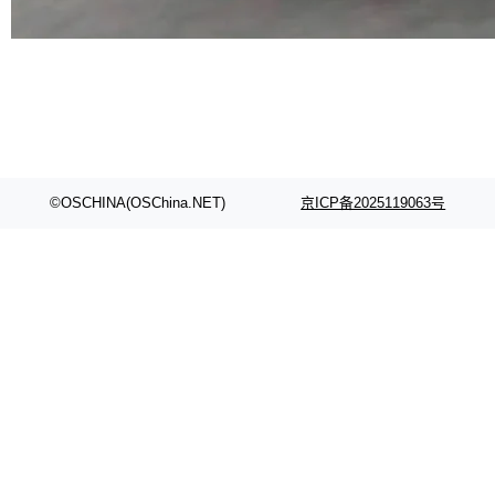
代码检索手段（如关键词匹配、目录遍历）仅能
在语法层面完成文本定位，难以触及代码的语义
内涵与结构关联，导致开发者使用代码智能体在
理解大规模代码仓时面临显著"代码仓理解"瓶
颈。 代码仓深度理解服务（以下简称" CodeBas
e深度理解服务"）是华为云码道（CodeA...
©OSCHINA(OSChina.NET)
京ICP备2025119063号