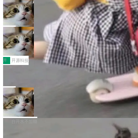
现实 过去两年，CIO们的焦虑清单上多了两项：
设置，如果用布尔值 + 可空字段来表示——bool
个"AI 知识库 + 聊天机器人"——每个大厂都在
一是如何让大模型和智能体应用安全地从PoC走
ean 表示是否可切换，nullable 的默认模式、浅
Deno 团队开源 Celld，可自托管的分
做，没什么新鲜的。 但 Kenton Varda 在 Twitte
向生产，二是如何让测试团队跟得上AI应用...
布式 Durable Objects
色方案、深色方案——会产生大量无意义的组
r 上把事情说清楚了： 今天我们发布了 Cloudfla
Ryan Dahl 领导的 Deno 团队推出了最新开源项
合。方案缺了、配置冲突了、全 null 了。要知道
re OS，一个带连接器的聊天机器人，跟其他所
目 Celld，一个能在自己机器上运行 Cloudflare
局
哪些组合有效，作者说，你得靠"文档、校验、或
有科技公司做的一样。只不过，实际上它不一
Workers 和 Durable Objects 的守护进程。 设
者部落知识"。 换个写法。Rust 的 enum，两个
样。这是 Sandstorm.io 的重制版，我十年前的
鲁大师7月新机性能/流畅/AI榜：vivo夺
计思路很直接：每个对象是一个独立的 SQLite
变体：Switchable...
性能、流畅双第一，三星Galaxy Z系列
那个创业公司。不同的是，这次它构建在 Cloudf
数据库，按名称寻址，复制到你自己的 S3 兼容
2026年7月的手机市场，由于存储等硬件成本暴
新折叠缺席
lare Workers 上——我花了九年时间搭建的平台
存储库里。节点之间只通过这个存储库协调——
增，手机厂商的日子也不好过啊，新机速度明显
开
开源科技
——并且深度集成了 AI。这基本上是我十年秘密
没有控制平面，没有共识协议。每个对象自带一
放缓，因此硝烟味淡了许多。新机参数规格除开
计划的顶峰。 十年前，Ken...
个小型数据库，应用天然按分片构建，单个数据
Zed 推出 DeltaDB，一个记录 commit
高价的三星折叠（三星Galaxy Z Fold8 Ultra / Z
之间所有操作的版本控制系统
库的竞争和爆炸半径问题在设计层面就被消除
Fold8 / Z Flip8）外，其余要么是中低端机器，
Zed 编辑器团队发布了新项目——DeltaDB，一
了。 闲置的 cell 会休眠到几乎不占资源。当 cel
例如iQOO Z11i、REDMI Note 17、REDMI No
个在 git commit 之间记录每一次编辑操作的版
局
l 迁移或唤醒时，新宿主从 S3 恢复 SQLite 数据
te 17 Pro、OPPO K15，要么是vivo X300 E这
本控制系统。目前处于 Early Access 阶段。 De
库继续执行。存储库是持久化的唯一真相...
样的次旗舰。 Galaxy Z Fold8 Ultra / Z Fold8 /
SpaceXAI 单季资本开支达 183 亿美元
ltaDB 的核心思路直接写在 landing page 最显
Z Flip8三款折叠屏新机均在7月22日发布，且全
眼的位置：「Software is made between com
根据风险投资人Tomer Tunguz 博客（VC 分
部搭载骁龙8 Elite Gen5 for Galaxy，它们本该
mits」——软件是在 commit 之间写出来的。git
析）披露的最新分析与第二季度业绩报告，Spac
白开水不加糖
是7月性...
只记录了你提交的最终状态，但真正的工作过程
eXAI在上个季度的总资本支出飙升至183.7亿美
——打字、删改、试错、agent 对话——都在 co
Meta 发布终端编程 Agent“Muse Cod
元。其中，绝大部分资金被直接用于 AI 领域，