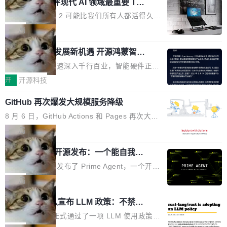
业化营销服务的需求从未如此迫切。 但市场扩容
xAI 前工程师评现代 AI 领域最重要 Top
n 这条推文引发了广泛讨论。他不是在说风凉
巧机身有效提升市面主流标准A...
3 开源项目
的同时,服务商的竞争逻辑正在改变。2026年Top
话，他是说出了一个圈内人尽皆知但很少公开捅
Flash Attention 2 可能比我们所有人都活得久。
Agency年度合辑的观察指出,“产品”这个离消费
破的事实。 Jordan 随后补充了一句软化声明：
这句话不是来自某个技术博客，而是出自 Hieu
局
者最近的载体,在整个品牌营销层面的权重显著变
「我不认为这些会议上大部分论文都在过度宣传
Pham 的一条推文。Hieu Pham 是谁？他是 xAI
高了。全域营销服务商的竞争正在从规模转向深
或造假。问题是，作为读者，如果你筛选出那些
共商智能硬件发展新机遇 开源鸿蒙智能
的早期工程师之一，在 Grok 训练基础设施团队
度,案例厚度、全域覆盖、多线协同...
硬件开发者日杭州站即将举行
看起来最令人兴奋的论文，那它们大部分都是过
工作过。近日他在 X 上发了一条帖子，列出了他
随着万物智联加速深入千行百业，智能硬件正从
度宣传的。」 这才是真正的痛点。不是所有论文
认为现代 AI 领域最重要的三个开源项目。 第一
单点设备迈向智能化、网联化、协同化发展。作
开
开源科技
都有问题，是最吸引眼球的那批论文最有问题。
个名字毫无悬念：Flash Attention 2。 Hieu 的
为面向全场景、跨终端的分布式操作系统，开源
他引用的帖子来自 Mathew Shen，一位 ICLR 2
理由很具体。FA 系列不需要解释，但 FA2 是他
GitHub 再次爆发大规模服务降级
鸿蒙通过统一技术底座和分布式能力，为不同类
026 的读者：「看了篇 ...
认为最重要的一个——复杂度恰到好处，刚好能
型智能设备的开发、连接与互联提供关键支撑，
8 月 6 日，GitHub Actions 和 Pages 再次大规
驱动你去学 CuTe，但还没被那些"邪恶的" Hopp
也为产业链企业探索产品创新与商业增长打开新
模服务降级，Actions 完全不可用超过 5 小时，
局
er++ 优化所淹没，足够容易修改和适配。 更关
的空间。 8月14日，开源鸿蒙智能硬件开发者日
webhook 停发，连自托管 runner 也因调度层故
键的是 FA2 的持久性...
（OHDD：OpenHarmony Hardware Develope
Prime Agent 开源发布：一个能自我改
障无法工作。Pages、Copilot code review、C
进的编程 Agent，ARC-AGI 3 超越人类
r Day）将在杭州启航。活动面向智能硬件产业
opilot coding agent 全部受影响。从检测到完全
Prime Intellect 发布了 Prime Agent，一个开源
专家基线
链企业和开发者，邀请行业专家与资深技术顾
恢复，大约 12 小时。 这是 2026 年 8 月的第六
的编程 Agent Harness，核心设计围绕两个抽
局
问，围绕开源鸿蒙技术能力、设备适配、芯片适
起事故，其中四起与 AI/Copilot 服务相关。 Git
象：Recursive Language Model（RLM）和 C
配、功耗与稳定性调优、兼容性测评及统一互联
Rust 项目团队宣布 LLM 政策：不禁
Hub 员工 kdaigle 在 HN 讨论中贴出了一组数
ontinual Harness。在 ARC-AGI 3 基准测试
等内容展开系统讲解和实战交流，帮助企业进一
止，但你要承认哪些代码不是你写的
据：2025 年全年 10 亿次 commit。现在，每周
上，Prime Agent + Opus 5 的组合达到了 95.
Rust 语言项目正式通过了一项 LLM 使用政策，
步了解开源鸿蒙在智能...
2.75 亿次，全年预计 140 亿次。GitHub...