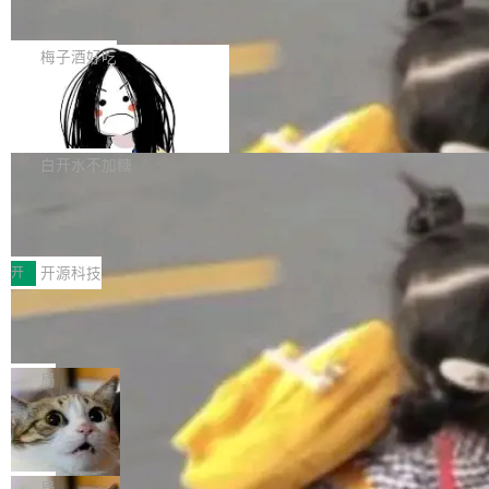
展开启新的篇章。
滞，过去三个月内没有任何条目完成更新，用户
如果你在 Spring Boot 里做过国际化，流程大概
提交的编辑请求也长期处于待处理状态。 Groki
是这样的：配 MessageSource 的 Bean、写 R
梅子酒好吃
pedia 于去年底上线，定位为由人工智能生成内
eloadableResourceBundleMessageSource、
容的百科平台，被马斯克视为传统众包百科网站
Apache Doris 4.1 全面增强 Iceberg：
声明 LocaleResolver、注册 LocaleChangeInt
支持 UPDATE、MERGE INTO 与 Iceb
维基百科的替代方案。Lawfare 调查发现，无论
erceptor…五六步之后才能看到第一行翻译文
Apache Doris 4.1 要补齐的，正是缺失的那一
erg V3
热门页面还是低关注度页面，均未出现近期更
本。 Solon 换了个方式。整个 i18n 模块围绕三
半。在已有查询能力的基础上，Doris 进一步支
白开水不加糖
新，相关问题并非局限于特定领域，而是在不同
个解析器、一个注解、一个工具类展开——没有
持了 UPDATE、DELETE、MERGE INTO 等数
主题和访问量页面中普遍存在。 调查人员最初认
XML、没有拦截器注册、没有样板配置。 资源
Testin XAgent：CIO智能测试落地指南
据修改操作、完整的表结构管理与分区演进，以
为，Grokipedia可能只是限...
文件的约定 把文件放到 resources/i18n/ 下： r
及 rewrite_data_files、expire_snapshots 等日
7月30日，TiD2026质量竞争力大会在北京中关
esources/i18n/messages.properties ...
常维护操作，并完整支持 Iceberg V3 格式。
村国家自主创新示范区会议中心开幕。本届大会
开
开源科技
由中关村智联软件服务业质量创新联盟主办，以
让非法状态不可表示：一篇关于 ADT
“智构可信·质创未来——AI原生时代的质量新范
的帖子在 Reddit 火了
式”为主题，直面AI从实验室走向规模化产业落地
有一种东西，一旦用过就回不去了。Alex Fedos
的核心质量命题。会上，《2026智能研发生产力
eev 管它叫"软件设计的基石"。 他说的东西不新
局
工具选型手册》发布，Testin云测的Testin XAge
鲜——代数数据类型（ADT），尤其是和类型
Cloudflare 开源内部企业 AI 平台 Clou
nt智能测试系统入选AI测试领域代表产品。对CI
（sum type）。但他说清楚了一件事：这不是类
dflare OS
O而言，这提示了一个转变：AI测试正在从效率
型系统的学术体操，是日常编码的思维方式。 文
Cloudflare 发布了一个开源项目 Cloudflare O
工具升级为企业的质量基础设施。 CIO面对的新
章从一个简单的例子切入。一个网站的深色主题
S。如果你只看官方博客，你会觉得这是又一
局