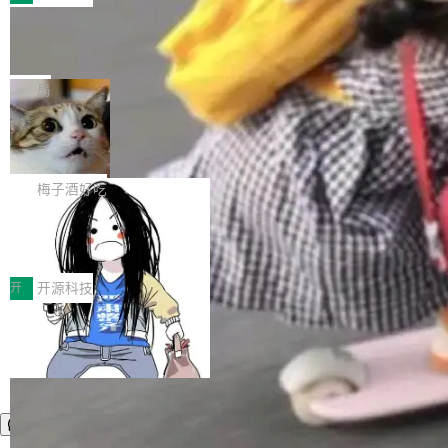
件。 腾讯网平团队在UCL-MPComm中实现了一
型或企业内部部署模型提升研发效率。但随着 AI
各领域的应用成果，覆盖技术底座、行业赋能、
个独立于业务线程的全局通信引擎（Engine），
Coding 从个人辅助工具逐步走向团队级、组织
Jeff Dean 离开 Google：一个时代的结
产品应用、支撑保障、专题等五大方向。深信服
并实...
束，一个实验室的开始
级应用，企业在规模化落地过程中，对安全性、
AI算力网关（AI创新平台）成功入选！ 随着各行
Google 员工编号 20。MapReduce 作者之一。
可控性和代码质量提出了更高要求。 首先是数据
各业的Agent走向规模化建设，算力构成形态逐
Bigtable 作者之一。TensorFlow 的作者之一。
局
安全与合规要求。对于大多数普通研发场景，公
渐丰富，用户关注的重点也在发生变化：不只是
Gemini 的架构师。Google 首席科学家。 Jeff D
有云模型能够满足快速试用和效率提升的需求。
让AI用起来，还要进一步看清混合算力时代下，
🔥 SolonCode v2026.8.4 发布：界面
ean 在 Google 工作了 27 年后，宣布离职。 他
但对于金融、能源、医疗等对数据安全要求较...
字体可调、22 种语言、记忆搜索增强
Token花在哪里、算力是否被充分利用，以及持
不是一个人走。一同离开的还有 Sanjay Ghema
打开终端就能上岗的全中文编码智能体，这一轮
续增长的AI成本该如何优化。 深信服AI算力网关
wat（Google 员工编号 23，Jeff Dean 二十多
把「看得清、用母语、记得住」三件事一次补
梅子酒好吃
正是围绕这些实际问题，从Token治理和成本治
年的编程搭档，MapReduce 和 Bigtable 的共同
齐。 SolonCode 是什么 SolonCode 是杭州无
理两个方面，让用户的每一份算力都看得清、管
作者）、Quoc Le（Google 大脑核心成员，Se
让“代码语义理解”深度释放AI Coding
耳科技研发的企业级终端编码智能体——一位全
得住、用得稳、省得下、更安全！ 一、从现在开
价值潜能：华为云码道（CodeArts）
q2Seq 和 DocAI 的共同发明人）以及 Oriol Vin
中文驱动的数字员工，自主理解需求、规划步
一、代码仓深度理解技术的作用与价值 在软件工
始，Token使用一目...
代码仓技术解析
yals（Gemini 联合负责人，AlphaSta...
骤、编写代码。不挑模型、不挑平台，curl 一行
程实践中，代码仓是企业核心知识资产的主要载
开
开源科技
装完即用。 开源地址：Gitee · GitCode · GitHu
体。企业级代码仓库通常包含数十万乃至数百万
b 安装 支持 Java 8+（8~26）、macOS / Linu
个文件，其规模远超单次模型调用可承载的上下
x / Windows / Harmony PC。 # macOS / Linu
文窗口。随着项目规模的持续扩张与代码历史的
x / Harmony PC curl -fsSL https://solon.noea
不断累积，代码仓中的模块关系、接口契约、业
r.org/solon...
务逻辑等关键信息往往分散于数十乃至数百个文
件之中，形成高度复杂的知识关联网络。传统的