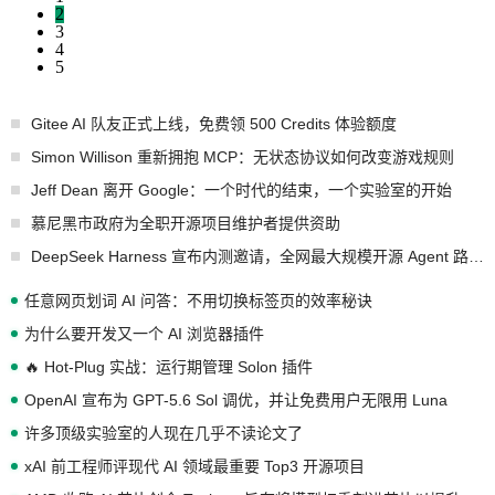
2
3
4
5
Gitee AI 队友正式上线，免费领 500 Credits 体验额度
Simon Willison 重新拥抱 MCP：无状态协议如何改变游戏规则
Jeff Dean 离开 Google：一个时代的结束，一个实验室的开始
慕尼黑市政府为全职开源项目维护者提供资助
DeepSeek Harness 宣布内测邀请，全网最大规模开源 Agent 路演现场诞生
任意网页划词 AI 问答：不用切换标签页的效率秘诀
为什么要开发又一个 AI 浏览器插件
🔥 Hot-Plug 实战：运行期管理 Solon 插件
OpenAI 宣布为 GPT-5.6 Sol 调优，并让免费用户无限用 Luna
许多顶级实验室的人现在几乎不读论文了
xAI 前工程师评现代 AI 领域最重要 Top3 开源项目