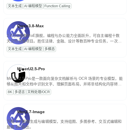
高并发、轻量化任务，适合日常对话、内容创作、基础 RAG、批量
文本生成
AI 编程模型
Function Calling
文案处理等普惠刚需场景。
Qwen3.8-Max
2.4万亿参数MoE旗舰，编程与办公能力全面跃升，可自主编程十数
天交付完整项目。胜任法律、金融、设计等数百种专业任务，一次对
话端到端交付生产级成果。原生视觉理解贯穿规划、执行与验证全流
文本生成
AI 编程模型
多模态
程，支持超长文档与长视频的深度语义解析。长程任务中自主规划与
闭环迭代，持续进化。
MinerU2.5-Pro
MinerU2.5-Pro是一款面向复杂文档解析与 OCR 场景的专业模型，能
够从图片和文档中识别文字、理解页面布局，并将非结构化内容转换
为便于存储、检索和二次处理的结构化结果。
8K
多语言
文档处理/OCR
Wan2.7-Image
万相 2.7 图像生成与编辑模型，支持组图、多图参考、交互式编辑和
最高 2K 输出。