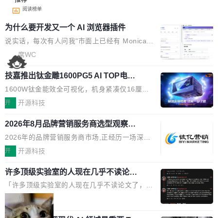
阅读榜单
为什么要开发又一个 AI 浏览器插件
说实话，每次有人问我"市面上已经有 Monica、
Sider、Copilot for Chrome 这些 AI 浏览器插件
席WC
了，你为什么还要再做一个"，我都觉得这个问题
技嘉推出钛金雕1600PG5 AI TOP电
问得好。 因为我自己也是从用户变成开发者的。
源：为发烧级主机与本地AI算力打造旗
现有产品的天花板 我用过不少 AI 浏览器插件。
1600W钛金能效全可视化，机身紧凑仅16厘米
舰供电方案
刚开始觉得都挺好——选中一段文字，弹出解
继2026台北电脑展首度亮相后，技嘉科技近日正
开
开源科技
释；写邮件时帮你润色；看英文网页给你翻译摘
式发布钛金雕1600PG5 AI TOP电源。这款高端
要。但用久了你会发现，它们本质上都是同一类
2026年8月品牌营销服务商选型观察：
电源专为发烧级DIY主机与本地AI算力平台打
从流量思维到品牌资产思维的范式转移
东西：一个带网页上下文的聊天框。 它们能读取
造，整机长度仅16厘米，提供1600W额定功率
2026年的品牌营销服务商市场,正经历一场深刻
页面的文本，然后把文本丢给大模型，再返回一
与80PLUS钛金能效；支持ATX 3.1与PCIe 5.1
的价值重构。全球全案品牌代理机构市场从2025
开
开源科技
段回答。仅此而已。 这当然有用，但总觉得差点
规范，结合服务器级元件、完善供电线材与内置
年的83.1亿美元增长至2026年的86.6亿美元,年
意思。比如我在一个后台管理系统里，需要填50
实时LCD监控屏，可充分满足当下高阶PC主机
许多顶级实验室的人现在几乎不读论文
复合增长率达5.44%,预计2032年将突破120亿美
个表单字段，每个字段还有联动逻辑；比如我
了
的严苛使用需求。 澎湃功率，紧凑机身 钛金雕1
元。数字广告与公共关系相关服务市场更是从20
「许多顶级实验室的人现在几乎不读论文了，而
想...
600PG5 AI TOP具备强悍输出功率，同时实现
25年的8463亿美元扩张至2026年的8763亿美
且他们认为 ICLR/ICML/NeurIPS 充斥着大量过
局
机身尺寸大幅精简。整机长度仅16厘米，属于同
元。数字的背后是一个清晰的事实——品牌对专
度宣传和欺诈。」 OpenAI 研究员 Keller Jorda
功率段机身尺寸十分紧凑的1600W电源产品。小