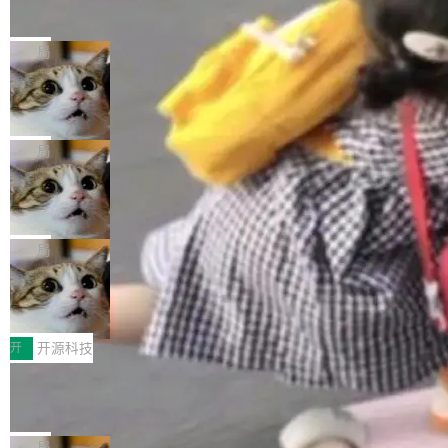
的帖子在 Reddit 火了
式”为主题，直面AI从实验室走向规模化产业落地
有一种东西，一旦用过就回不去了。Alex Fedos
的核心质量命题。会上，《2026智能研发生产力
eev 管它叫"软件设计的基石"。 他说的东西不新
局
工具选型手册》发布，Testin云测的Testin XAge
鲜——代数数据类型（ADT），尤其是和类型
nt智能测试系统入选AI测试领域代表产品。对CI
Cloudflare 开源内部企业 AI 平台 Clou
（sum type）。但他说清楚了一件事：这不是类
dflare OS
O而言，这提示了一个转变：AI测试正在从效率
型系统的学术体操，是日常编码的思维方式。 文
Cloudflare 发布了一个开源项目 Cloudflare O
工具升级为企业的质量基础设施。 CIO面对的新
章从一个简单的例子切入。一个网站的深色主题
S。如果你只看官方博客，你会觉得这是又一
局
现实 过去两年，CIO们的焦虑清单上多了两项：
设置，如果用布尔值 + 可空字段来表示——bool
个"AI 知识库 + 聊天机器人"——每个大厂都在
一是如何让大模型和智能体应用安全地从PoC走
ean 表示是否可切换，nullable 的默认模式、浅
Deno 团队开源 Celld，可自托管的分
做，没什么新鲜的。 但 Kenton Varda 在 Twitte
向生产，二是如何让测试团队跟得上AI应用...
布式 Durable Objects
色方案、深色方案——会产生大量无意义的组
r 上把事情说清楚了： 今天我们发布了 Cloudfla
Ryan Dahl 领导的 Deno 团队推出了最新开源项
合。方案缺了、配置冲突了、全 null 了。要知道
re OS，一个带连接器的聊天机器人，跟其他所
目 Celld，一个能在自己机器上运行 Cloudflare
局
哪些组合有效，作者说，你得靠"文档、校验、或
有科技公司做的一样。只不过，实际上它不一
Workers 和 Durable Objects 的守护进程。 设
者部落知识"。 换个写法。Rust 的 enum，两个
鲁大师7月新机性能/流畅/AI榜：vivo夺
样。这是 Sandstorm.io 的重制版，我十年前的
计思路很直接：每个对象是一个独立的 SQLite
变体：Switchable...
性能、流畅双第一，三星Galaxy Z系列
那个创业公司。不同的是，这次它构建在 Cloudf
数据库，按名称寻址，复制到你自己的 S3 兼容
2026年7月的手机市场，由于存储等硬件成本暴
新折叠缺席
lare Workers 上——我花了九年时间搭建的平台
存储库里。节点之间只通过这个存储库协调——
增，手机厂商的日子也不好过啊，新机速度明显
开
开源科技
——并且深度集成了 AI。这基本上是我十年秘密
没有控制平面，没有共识协议。每个对象自带一
放缓，因此硝烟味淡了许多。新机参数规格除开
计划的顶峰。 十年前，Ken...
Zed 推出 DeltaDB，一个记录 commit
个小型数据库，应用天然按分片构建，单个数据
高价的三星折叠（三星Galaxy Z Fold8 Ultra / Z
之间所有操作的版本控制系统
库的竞争和爆炸半径问题在设计层面就被消除
Fold8 / Z Flip8）外，其余要么是中低端机器，
Zed 编辑器团队发布了新项目——DeltaDB，一
了。 闲置的 cell 会休眠到几乎不占资源。当 cel
例如iQOO Z11i、REDMI Note 17、REDMI No
个在 git commit 之间记录每一次编辑操作的版
局