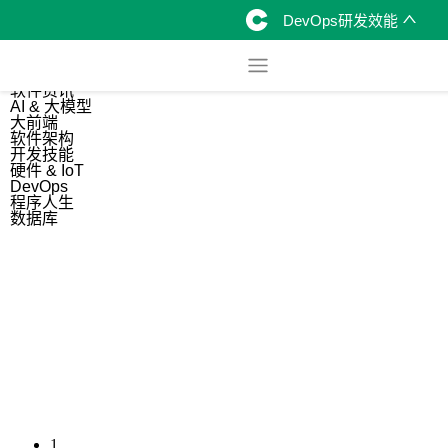
DevOps研发效能
综合
开源资讯
软件资讯
AI & 大模型
大前端
软件架构
开发技能
硬件 & IoT
DevOps
程序人生
数据库
1