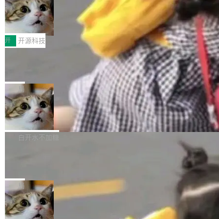
码，而 AI Agent 不需要容器，它们需要的是 Iso
状把 OpenAI 描述成一个系统性地从前东家挖
late。」 容器为什么不合适 容器的问题在于启动
HUAWEI MatePad Edge上架WorkBu
人、套取机密信息的对手。 OpenAI 没发律师
ddy鸿蒙PC版，说话就能干活的AI办公
和销毁都太重了。一个 Agent 要执行的任务可能
函，也没选择庭外沉默。它在官网贴了一篇博
全能AI工作台WorkBuddy鸿蒙PC版上架HUAWE
搭子
只需要几毫秒的 CPU 时间，但容器从冷启动到
文，标题只有六个字：Apple is getting this wro
I MatePad Edge应用市场，直接下载即可使
开
开源科技
就绪要花数秒。如果未来有十...
ng。 然后，它把邮件往来和 iMessage 聊天记
用，与鸿蒙电脑上的体验一致。值得一提的是，
录全贴了出来。 他发错人了 苹果外部律师 Gabr
FFmpeg 9.0 发布：代号“Lei”，以此纪
这是目前市面上唯一支持平板接入WorkBuddy P
念中国开发者雷霄骅
iel Gross 来自 Weil 律所，2 月 23 日下午 5:53
C版的产品，搭载“人机双写”重磅功能——你写
全球知名开源多媒体框架 FFmpeg 今天正式发
给 OpenAI 总法律顾问 Che Chang 发了封邮
你的，AI写AI的，同屏协作互不干扰。一句话让
布了 9.0 版本。这个版本除了带来新一代音视频
局
件，附了一封长信，要求 OpenAI 配合调查前苹
AI帮你干活，现在开启全新体验！ 温馨提示：
处理能力和硬件加速支持之外，还有一个特殊之
果员工带走机密信...
体验WorkBuddy鸿蒙PC版前，请将 HUAWEI M
亚马逊成本失控：AI 写代码烧掉 1215
处：FFmpeg 9.0 的代号是“Lei”。 这个名字，
万元，超预算 860%
atePad Edge 升级至 HarmonyOS 6.1.0.135S
来自中国开发者雷霄骅（Lei Xiaohua）。 对于
外媒近日曝光了亚马逊的多份内部报告显示，AI
P9 patch03及以上版本。 *升级路径：设置 > 搜
很多中国音视频开发者而言，这个名字并不陌
导致公司在多个项目上超支。《金融时报》报道
白开水不加糖
索“软件更新” > 检查更新，即可搜索新版本，下
生。十年前，他通过大量中文技术文章、源码分
称，仅一个项目的成本超支就高达 180 万美元
载安装完成升级即可。 没有...
析和开源示例，让一代开发者第一次真正理解 F
Hugging Face CEO 发声：中国正在开
（约合人民币 1215 万元）。 具体来说，一名工
源模型上碾压我们
Fmpeg，也成为很多人进入音视频开发领域的
程师借助 Anthropic 旗下 Claude Sonnet 模型
"他们正在开源模型上碾压我们。" Hugging Fac
“启蒙老师”。 而今年，恰好是雷霄骅离世十周
编写程序，目标是完成电商平台作者信息与商品
e CEO Clément Delangue 在 CNBC 的采访里
局
年。FFmpeg 社区最终选择用一个大版本的名
列表的数据匹配 —— 一项常规的数据处理任
没有拐弯抹角。他说中国正在赢得 AI 竞赛，而
字，留下了这份纪念。 雷霄骅曾是中国传媒大学
务，最终却产生了 180 万美元的账单，实际支出
当 AI agent 把源码变成了最好的扩展系
且按目前的速度，中国 AI 工具预计在今年底或
数字电视技术方向的博士生，长期从事视频、音
统，开发者工具必须开源
超出原定预算 860%。 更令人意外的是，该项目