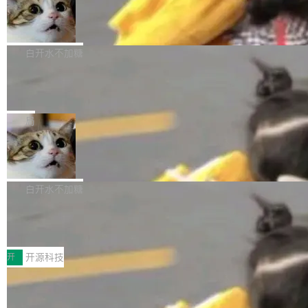
生成与复杂版式组织； 更稳定的图...
untu 用户在用，那用 snap 打包就没什么可纠结
FFmpeg 9.0 发布
创始人的角色「太累了」。几天后，The Inform
的。 从 deb 到 snap 的迁移路径 hwctl 是 rust-
ation 就曝出她将重回 OpenAI，负责递归自我
FFmpeg 9.0 现已发布，包含多项改进。官方更
hwlib 硬件 API 库的一部分，命令行工具负责查
改进方向的研究。她是 Thinking Machines 过
新日志列出的 9.0 版本主要更新内容如下： 扩
白开水不加糖
询 Ubuntu 的硬件认证数据库。...
去一年内第四个离开的联合创始人。 这家由前
展 AMF 色彩转换器 (vf_vpp_amf) 的 HDR 功能
OpenAI CTO Mira Murati 创立的公司，连创始
DeepSeek V4 Flash 单日消耗 8 万亿 t
MP4 muxer 中支持 LCEVC 音轨复用 Playdate
okens 登顶热搜
团队都留不住。 但 Thinking Machines 不是唯
视频编码器和多路复用器 添加 v360_vulkan filt
8 万亿 tokens。一天。一家公司的消耗。 Open
一在人才争夺战中失血的公司。六月，Google
er HE-AAC 960 解码 (DAB+) transpose_cuda
Code 在 X 上发帖：「DeepSeek Flash did 8T
局
连失两员大将：Noam Shazeer 去了 Op...
filter 添加 AMF Frame Rate Converter (vf_frc
tokens on August 1st. 5T of free usage + 3T
_amf) filter SMPTE 2094-50 元数据支持和直
NetBSD 11.0 正式发布
on OpenCode Go.」79.8 万次浏览，连带着 #
通 ProRes RAW VideoToolbox 硬件加速器 AP
DeepSeek一天消耗了8万亿# 上了微博热搜——
NetBSD 11.0 现已正式发布，这是 NetBSD 操
V ...
注意这是 OpenCode 一家的消耗。 OpenCode
作系统的第十八个主要版本。 自 NetBSD 10.1
白开水不加糖
是 Anomaly 出品的 AI 编程工具，套餐 10 美元/
以来的变化 更新亮点： 新增对 RISC-V 处理器
月。用户交了 10 美元，就能用 DeepSeek Flas
2026 ChinaJoy鸿蒙游戏增长臻享会举
架构的支持。NetBSD 11.0 是首个支持 64 位 R
办，鲸鸿动能系统呈现游戏行业解决方
h 随便写代码，按网友说法：「怎么使劲用也用
ISC-V 平台的稳定版本，涵盖一系列基于 StarFi
8月1日，2026 ChinaJoy期间，鸿蒙游戏增长臻
案
不完。」5T 来自免费额度，3T 来自 Go...
ve JH71XX 的设备，例如 VisionFive 2、PINE
享会在上海举办。鸿蒙生态的全场景智慧营销平
开
开源科技
64 STAR64，以及 QEMU。 增强了对 POSIX.1
台鲸鸿动能协同华为游戏中心，面向游戏行业开
-2024 和 C23 编程接口标准的兼容性。 compat
技嘉X3D系列再添新成员 B850 AORU
发者及生态伙伴，系统呈现了平台在游戏领域的
S ELITE X3D主板强化性能体验
_linux(8) 增强了对 Linux 系统调用的支持，包
完整能力版图——从IAP高价值用户的全周期经
面向AMD Ryzen X3D处理器玩家，技嘉X3D系