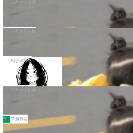
一个回归问题，该问题导致拉取镜像时会拒绝包
e 孵化器项目管理委员会（IPMC）投票中获得
白开水不加糖
pSeek作为与宇树科技具备战略合作关系的企
含绝对 hardlink 目标的镜像（此类镜像由某些镜
全票通过，随后获 Apache 软件基金会董事会批
业，获配股份数量占本次发行数量的2.31%。 除
马斯克 AI 百科项目 Grokipedia 被曝数
像构建工具生成）。moby/moby#53305 修复了
准。今天，Apache 软件基金会正式宣布 Apach
DeepSeek外，腾讯旗下上海启善投资有限公司
月未更新
Docker Engine 29.7.0 中引入的一个回归问
e Fluss 孵化毕业，成为 Apache 顶级项目（TL
埃隆·马斯克推出的AI百科项目 Grokipedia 被曝
获配9...
题，该问题可能导致在旧版 Linux 内核...
P）！这一里程碑不仅标志着 Fluss 迈入新的发
长期停止内容更新，未能实现其作为“AI版维基百
白开水不加糖
展阶段，也将进一步推动流式存储、实时湖仓与
科”替代品的目标。 据 Lawfare 最新调查，自今
AI 数据基础加速融合，为实时数据基础设施的发
Solon I18n：三种解析器，零样板代码
年4月以来，Grokipedia 页面更新功能基本停
展开启新的篇章。
滞，过去三个月内没有任何条目完成更新，用户
如果你在 Spring Boot 里做过国际化，流程大概
提交的编辑请求也长期处于待处理状态。 Groki
是这样的：配 MessageSource 的 Bean、写 R
梅子酒好吃
pedia 于去年底上线，定位为由人工智能生成内
eloadableResourceBundleMessageSource、
容的百科平台，被马斯克视为传统众包百科网站
Apache Doris 4.1 全面增强 Iceberg：
声明 LocaleResolver、注册 LocaleChangeInt
支持 UPDATE、MERGE INTO 与 Iceb
维基百科的替代方案。Lawfare 调查发现，无论
erceptor…五六步之后才能看到第一行翻译文
Apache Doris 4.1 要补齐的，正是缺失的那一
erg V3
热门页面还是低关注度页面，均未出现近期更
本。 Solon 换了个方式。整个 i18n 模块围绕三
半。在已有查询能力的基础上，Doris 进一步支
白开水不加糖
新，相关问题并非局限于特定领域，而是在不同
个解析器、一个注解、一个工具类展开——没有
持了 UPDATE、DELETE、MERGE INTO 等数
主题和访问量页面中普遍存在。 调查人员最初认
XML、没有拦截器注册、没有样板配置。 资源
Testin XAgent：CIO智能测试落地指南
据修改操作、完整的表结构管理与分区演进，以
为，Grokipedia可能只是限...
文件的约定 把文件放到 resources/i18n/ 下： r
及 rewrite_data_files、expire_snapshots 等日
7月30日，TiD2026质量竞争力大会在北京中关
esources/i18n/messages.properties ...
常维护操作，并完整支持 Iceberg V3 格式。
村国家自主创新示范区会议中心开幕。本届大会
开
开源科技
由中关村智联软件服务业质量创新联盟主办，以
让非法状态不可表示：一篇关于 ADT
“智构可信·质创未来——AI原生时代的质量新范