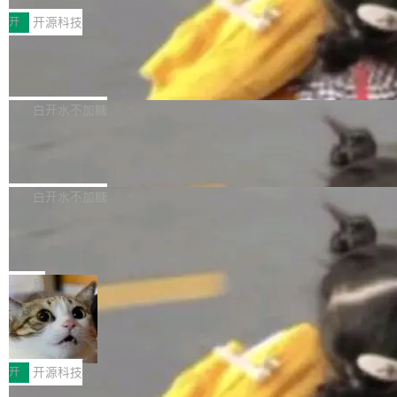
括 epoll（围绕 kqueue 实现）、POSIX 消息队
营、到IAA游戏的“买变一体”正循环、再到联运与
列主板阵容迎来新成员——B850 AORUS ELITE
开
开源科技
列、...
广告协同的全链路经营闭环，以及面向全球市场
X3D。作为面向主流高性能平台打造的全新主板
的出海增长布局。 华为终端云业务商业化销售负
Zadig v5.0 发布：AI 发布专员与 AI 审
产品，B850 AORUS ELITE X3D延续技嘉在X3
查专员上线
责人在开场致辞中表示，游戏开发者的核心诉求
D平台优化上的技术积累，旨在为游戏玩家带来
我们团队这几天最大的卡点不是 AI 写得不够
已不再是“多一个投放渠道”，而是一套能够持续
更稳定、更高效的装机选择。 B850 AORUS ELI
好，是 AI 写得太好了。 好到审查排期从两天的
白开水不加糖
驱动增长的体系。截至目前，搭载HarmonyOS
TE X3D基于AMD AM5平台打造，支持AMD Ry
活儿拖成了五天。PR 一堆起来没人敢合，发布
6的终端设备已突破7000万台，注册开发者数量
zen 9000/8000/7000系列处理器，并针对X3D
Dgraph v25.4.0 发布，具有图形后端的
窗口推了又推。好到合进 main 分支的代码，我
已突破 1100 万。随着鸿蒙生态汇聚越来越多的
原生 GraphQL 数据库
处理器特性进行平台级优化。其搭载X3D鸡血模
们自己都没看完。 这事不是个例。GitLab 调研
Dgraph 是一个水平可扩展的分布式 GraphQL
高质量游戏...
式2.0，可根据不同使用场景释放处理器潜力，
过 1528 名开发者，85% 说 AI 把瓶颈从写代码
数据库，有一个图形后端。作为一个原生的 Gra
白开水不加糖
帮助玩家在游戏与高负载应用中获得更充分的性
转移到了审代码。 写代码有人替你干了。但审代
phQL 数据库，它严格控制数据在磁盘上的排列
能表现。 在核心规格方面，B850 AO...
码、把关发版这两道关，还得靠人肉扛。 V5.0
竹知了：一个零依赖的单文件 HTML，
方式，以优化查询性能和吞吐量，减少集群中的
把儿时竹蝉玩具搬进浏览器
想让 AI 一起盯。
磁盘寻道和网络调用。 Dgraph v25.4.0 现已发
竹知了（zhuzhiliao）是那种小时候路边摊上几
布，具体更新内容包括： feat(zero)：Zero 现
块钱的玩意儿——一根小竹签，一个竹筒，一头
局
支持 --security superflag（token=...;whitelist
系着涂了松香的线。甩起来，竹膜震动，发出“哇
=...），与 Alpha 版本的格式一致，并据此对其
30倍效率升级：解锁医学影像数据要素
——哇”的蝉鸣声。实物越来越难找了，有开发者
价值化的真实路径
管理 HTTP 端点进行授权。 <blockquote> <p>
把它做成了 Web 玩具，放在 zhuzhiliao.imsai.c
完成一例腹部CT影像标注，张医生过去需要约1
<span><strong>警告：</strong>&nbsp;Zero
c 上，并在 GitHub 开源。 玩法很简单：按住屏
20个小时。他必须在数百张连续影像上，一笔一
开
开源科技
的 admin ...
幕画圈，或者直接甩手机。页面会实时显示转速
笔勾画边界，一层一层识别肌肉组织。如今，使