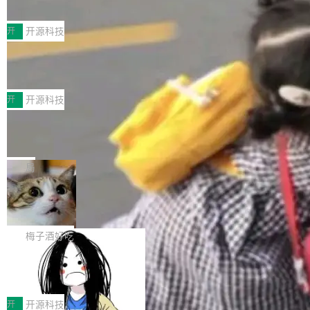
典型案例
计算节点间多种内存类型的高性能通信。 UCL-
近日，工信部科技司公示《2025人工智能应用典
MPComm将作为一种传输引擎接入Mooncake T
型案例入选名单》，深信服“面向企业研发场景的
开
开源科技
ENT，实现零拷贝传输性能提升30%、非零拷贝
开源 AI 编程平台 CoStrict 应用”凭借卓越的技术
传输性能最高提升5倍。UCL-MPComm底层基
深信服AI算力网关入选工信部人工智能
创新与落地成效成功入选。 全链路私有化部署，
应用典型案例！
于自研UCL-Engine通信引擎，后续腾讯网平将
助力企业AI研发安全落地 当前，越来越多企业已
前不久，工业和信息化部正式发布《2025年人工
持续开源更多基于UCL-Engine的高性能通信组
经开始引入 AI Coding 工具，通过调用公有云模
智能应用典型案例名单》，集中展示人工智能在
开
开源科技
件。 腾讯网平团队在UCL-MPComm中实现了一
型或企业内部部署模型提升研发效率。但随着 AI
各领域的应用成果，覆盖技术底座、行业赋能、
个独立于业务线程的全局通信引擎（Engine），
Jeff Dean 离开 Google：一个时代的结
Coding 从个人辅助工具逐步走向团队级、组织
产品应用、支撑保障、专题等五大方向。深信服
并实...
束，一个实验室的开始
级应用，企业在规模化落地过程中，对安全性、
AI算力网关（AI创新平台）成功入选！ 随着各行
Google 员工编号 20。MapReduce 作者之一。
可控性和代码质量提出了更高要求。 首先是数据
各业的Agent走向规模化建设，算力构成形态逐
Bigtable 作者之一。TensorFlow 的作者之一。
局
安全与合规要求。对于大多数普通研发场景，公
渐丰富，用户关注的重点也在发生变化：不只是
Gemini 的架构师。Google 首席科学家。 Jeff D
有云模型能够满足快速试用和效率提升的需求。
🔥 SolonCode v2026.8.4 发布：界面
让AI用起来，还要进一步看清混合算力时代下，
ean 在 Google 工作了 27 年后，宣布离职。 他
但对于金融、能源、医疗等对数据安全要求较...
字体可调、22 种语言、记忆搜索增强
Token花在哪里、算力是否被充分利用，以及持
不是一个人走。一同离开的还有 Sanjay Ghema
打开终端就能上岗的全中文编码智能体，这一轮
续增长的AI成本该如何优化。 深信服AI算力网关
wat（Google 员工编号 23，Jeff Dean 二十多
把「看得清、用母语、记得住」三件事一次补
梅子酒好吃
正是围绕这些实际问题，从Token治理和成本治
年的编程搭档，MapReduce 和 Bigtable 的共同
齐。 SolonCode 是什么 SolonCode 是杭州无
理两个方面，让用户的每一份算力都看得清、管
作者）、Quoc Le（Google 大脑核心成员，Se
让“代码语义理解”深度释放AI Coding
耳科技研发的企业级终端编码智能体——一位全
得住、用得稳、省得下、更安全！ 一、从现在开
价值潜能：华为云码道（CodeArts）
q2Seq 和 DocAI 的共同发明人）以及 Oriol Vin
中文驱动的数字员工，自主理解需求、规划步
一、代码仓深度理解技术的作用与价值 在软件工
始，Token使用一目...
代码仓技术解析
yals（Gemini 联合负责人，AlphaSta...
骤、编写代码。不挑模型、不挑平台，curl 一行
程实践中，代码仓是企业核心知识资产的主要载
开
开源科技