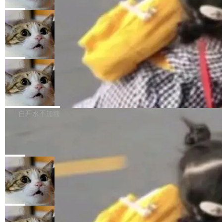
2027 年就能追上美国前沿实验室的水平。 Dela
五年前，David Crawshaw 问过很多软件工程师
频技...
最终并未成功落地，而高额算力消耗持续运行长
ngue 把原因归结为一件事：开放协作。中国的
一个问题：你写过什么给自己用的程序？答案几
局
达 5 个月，公司直到财务对账时才察觉异常。这
AI 开发者在一个共享和协作的生态里加速迭代，
乎都是没有。工程师们整天用别人写的程序写程
意味着一个无人看管的 AI 程序，在近半年时间
而美国模型厂商在"闭门造车"。他的原话是 "buil
DeepSeek Harness 宣布内测邀请，全
序给别人用。偶尔有人自己写个博客系统、智能
里日夜不停地"烧钱"。 复盘显示，...
网最大规模开源 Agent 路演现场诞生
ding in silos"——各自为战，互不通气。 这个判
家居控制、家庭实验室，都算稀奇事。 Crawsh
一条内测招募帖，发出去的时候大概没人想到它
断从他嘴里说出来分量不同。Hugging Face 是
aw 是 Shelley 的作者，一个开源 AI coding age
会变成一场开源 Agent 生态的路演。 8月1日，
局
全球最大的开源 AI 平台，上面跑着上百万个模
nt。他最近在博客上写了一篇文章，核心论点很
DeepSeek Harness 团队负责人崔添翼（tiany
型。谁在开源赛道上领先，...
简单：开发者工具必须开源。 理由不是传统的自
商汤 SenseNova U1.5-Lite-Preview
i）在 X 上发帖： 「如果你是 Agent Harness 相
开源
由软件情怀，而是一个跟 AI agent 直接相关的
关开源项目的开发者，希望参加 DeepSeek Har
商汤科技宣布面向社区开源轻量级统一多模态模
技术判断。 两行 prompt 就能个性化任何软件 C
ness 的内测，可以回复或私信联系我。请附上
型的预览版本 SenseNova U1.5-Lite-Preview。
白开水不加糖
rawshaw 给出了两个 prompt。 第一个： "下载
GitHub id 以及开源代表作。」 DeepSeek 曾在
公告称，SenseNova U1.5-Lite-Preview并非简
某个软件的源码，在本地构建。修改 agent ...
官方招聘信息中写过一条简洁有力的公式：Mod
Ubuntu 将核心系统包从 deb 转成了 s
单的模型规模升级，而是基于 SenseNova U1
nap
el + Harness = Agent。模型负责理解和推理，
的一次系统性迭代，不仅在同一架构中贯通视觉
Ubuntu 正在把又一个核心系统包从 deb 转为 s
Harness 负责把能力落到真实环境中——调用工
理解、推理、生成与编辑，还仅以 8B-MoT 的轻
nap。这次是 hwctl——一个用来检查 Ubuntu
局
具、读写文件、管理上下文、处理错误、完成闭
量大小，将能力推进到4K、更精细的真实质感、
硬件认证状态的命令行工具。 Canonical 工程师
环。崔添翼招人的标...
更复杂的视觉控制和可持续迭代编辑。 相比 U
Dario Amodei 担心新人来 Anthropic
Alan Griffiths 在邮件列表中说得很直白：「hwc
只为金钱，不为使命
1，U1.5-Lite-Preview 在以下方向上带来了显著
tl 是一个 Ubuntu 专有的包，它和它的依赖项都
顶级 AI 研究员在两家公司之间来回跳，中间只
提升： 原生支持4K图像生成； 更精细的局部纹
是 Ubuntu 专有的，不会用在其他发行版上。」
隔了几天。 Lilian Weng 上周刚宣布因健康原因
局
理、细节与真实世界质感； 更准确的中英文文字
所以 deb 版本的受众实际上为零。既然只有 Ub
离开 Thinking Machines Lab，说自己作为联合