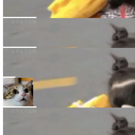
（圈/秒），声音来自真实竹知了录音的 1.72 秒
Apache Dubbo-go v3.3.2 正式发布
用东软飞标医学影像标注平台，同样的工作缩短
采样，无缝循环。音频解码失败时，还有一套合
至4小时，效率提升30倍。 这组数字背后，改变
这个版本面向生产环境，重心在内核稳定性。我
成兜底——锯齿波振荡器模拟脉冲，并联带通共
的不只是速度，而是把医学影像转化为AI能力的
们彻底收敛了旧配置体系，扩展了 Triple 协议与
白开水不加糖
振峰模拟竹膜和筒腔共鸣。 技术细节上，物理引
路径真正打通了。 大型医院积累的影像数据规模
泛化调用能力，加强了应用级元数据和服务治
擎是绳系质点模型：重力、弹性绳（只拉不
庞大，但不能直接用于训练模型。器官、病灶和
Calibre 9.12 发布，功能强大的开源电
理，同时集中修了并发安全、资源泄漏和热路径
推）、空气阻力，1/240 秒定步长积...
子书工具
组织边界，必须由专业医生逐层识别、标记和校
性能问题。
Calibre 开源项目是 Calibre 官方出的电子书管
正，才能成为机器能理解的高质量数据。医学影
理工具。它可以查看，转换，编辑和分类所有主
白开水不加糖
像AI落地最昂贵的环节，不是算法，是专业医生
流格式的电子书。Calibre 是个跨平台软件，可
的时间。 张医生是某三甲医院放射科副主任医
SwiftUI 问世七年了，为什么开发者还
以在 Linux、Windows 和 macOS 上运行。 Cal
师，牵头一项腹部肌肉影像课题。他需要在数百
在骂它？
ibre 9.12 现已正式发布，此次更新内容如下：
Yakov Manshin 发了一期长达 40 分钟的 YouT
张CT影像上完成像素级精细分割，让系统"...
新功能 macOS：在 Connect/Share 按钮中添加
ube 视频，标题是"SwiftUI 七年后：一个平庸的
局
通过 AirDop 共享书籍的功能 Content server：
故事"。视频核心观点很简单：SwiftUI 发布七年
支持可向服务器后端添加新端点的插件 Edit boo
DBeaver 26.1.4 发布
了，仍然像一个永久公测版。 Manshin 从数据
k：Compress images：添加将 GIF 图像转换为
流、布局系统、API 稳定性、性能、跨平台五个
DBeaver 是一个免费开源的通用数据库工具，适
JPEG/WebP 的选项 ToC Editor：添加一个按
维度逐一批判了 SwiftUI。最让人印象深刻的一
用于开发人员和数据库管理员。DBeaver 26.1.4
白开水不加糖
钮，用于对目录中的条目进...
个论据是：苹果官方的 SwiftUI 教程项目 Land
现已发布，具体更新内容包括： AI 助手： <ul st
marks，用最新 Xcode 在最新 macOS 上构建
传音TEX AI语音算法团队斩获MLC-SL
yle="margin-left:0; margin-right:0"> <li><span
M 2026国际挑战赛Task 1亚军
运行，出来的效果是坏的——侧边栏按钮大小不
style="color:#000000">现在可以通过键盘访问
近日，在国际语音领域顶级会议INTERSPEECH