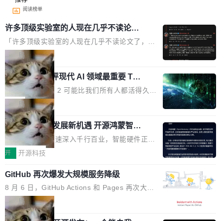
阅读榜单
许多顶级实验室的人现在几乎不读论文
了
「许多顶级实验室的人现在几乎不读论文了，而
且他们认为 ICLR/ICML/NeurIPS 充斥着大量过
局
度宣传和欺诈。」 OpenAI 研究员 Keller Jorda
xAI 前工程师评现代 AI 领域最重要 Top
n 这条推文引发了广泛讨论。他不是在说风凉
3 开源项目
话，他是说出了一个圈内人尽皆知但很少公开捅
Flash Attention 2 可能比我们所有人都活得久。
破的事实。 Jordan 随后补充了一句软化声明：
这句话不是来自某个技术博客，而是出自 Hieu
局
「我不认为这些会议上大部分论文都在过度宣传
Pham 的一条推文。Hieu Pham 是谁？他是 xAI
或造假。问题是，作为读者，如果你筛选出那些
共商智能硬件发展新机遇 开源鸿蒙智能
的早期工程师之一，在 Grok 训练基础设施团队
硬件开发者日杭州站即将举行
看起来最令人兴奋的论文，那它们大部分都是过
工作过。近日他在 X 上发了一条帖子，列出了他
随着万物智联加速深入千行百业，智能硬件正从
度宣传的。」 这才是真正的痛点。不是所有论文
认为现代 AI 领域最重要的三个开源项目。 第一
单点设备迈向智能化、网联化、协同化发展。作
开
开源科技
都有问题，是最吸引眼球的那批论文最有问题。
个名字毫无悬念：Flash Attention 2。 Hieu 的
为面向全场景、跨终端的分布式操作系统，开源
他引用的帖子来自 Mathew Shen，一位 ICLR 2
理由很具体。FA 系列不需要解释，但 FA2 是他
GitHub 再次爆发大规模服务降级
鸿蒙通过统一技术底座和分布式能力，为不同类
026 的读者：「看了篇 ...
认为最重要的一个——复杂度恰到好处，刚好能
型智能设备的开发、连接与互联提供关键支撑，
8 月 6 日，GitHub Actions 和 Pages 再次大规
驱动你去学 CuTe，但还没被那些"邪恶的" Hopp
也为产业链企业探索产品创新与商业增长打开新
模服务降级，Actions 完全不可用超过 5 小时，
局
er++ 优化所淹没，足够容易修改和适配。 更关
的空间。 8月14日，开源鸿蒙智能硬件开发者日
webhook 停发，连自托管 runner 也因调度层故
键的是 FA2 的持久性...