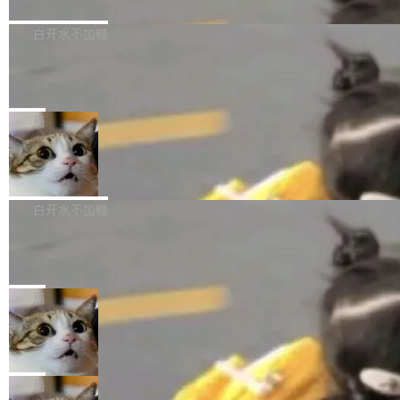
境、兼容场景、一键直出”。 Hy ASR 3.0 previe
问、下溢和溢出。（DiD） 修复了加载和解析内
演讲者分享了一个有趣的实践：面对 PG 18 已
w 不要求标准普通话，方言识别覆盖粤语、吴语
容提供的字体时出现的几个问题 为避免音频加
发布的 Release Notes，他利用 AI 工具（如 Co
白开水不加糖
等 10 大方言片区和 20 余个二级小片区。在开
载、处理和播放过程中可能出现的一系列错误，
pilot）对数千条 commit 日志进行自动分析，先
源评测集中，Hy ASR 3.0 preview 在多语种的
慕尼黑市政府为全职开源项目维护者提
对音频采样频率设定了下限 采样率低于 8kHz
让模型总结出三十余条潜在特性，再逐条要求生
WER（...
供资助
（通常被认为是 "telephone"/"walkie-talkie" 音
成详细解释和代码校验，最终筛选出对用户体感
"在过去大约 10 年的大部分时间里，libexpat 的
质的最低采样率）的音频格式将被拒绝 修复了 C
最强的若干项。对于尚未正式发版的 PG 19，则
维护工作一直与我的日常工作、家务、社交生活
局
SS 圆角虚线样式中可能存在的问题 如果表单中
通过拉取过去一年内（从 PG 18 Beta1 时间点
和休闲娱乐竞争时间。" 这是 libexpat 维护者 S
的图像元素不在同一个子树中，则它们将不再关
Firefox 153.0.3 发布
至今）的所有 commit，同样交由 AI 分析提炼。
ebastian Pipping 写在博客里的话。8 月 4 日，
联 加...
经过人工复核，准确度令人满意。这一方法也为
他宣布了一个新消息：从 2026 年 8 月 1 日起，
Firefox 153.0.3 现已发布，具体更新内容如
社区爱好者提供了高效跟踪新版本的思路。
他可以全职维护 libexpat 了，最长 6 个月。发
下： New Smart Window 包含多项增强功能：
白开水不加糖
工资的是慕尼黑市政府。 libexpat 是一个 C99
<ul> <li>现在建议列表会显示更多结果，方便用
编写的流式 XML 解析器，MIT 许可证。和 libx
Cloudflare Computer 开源：你的 Age
户查找历史记录和切换到已打开的标签页。（<a
nt 需要一台电脑，而不是一个容器
ml2 一样，它是世界上使用最广泛的 XML 解析
href="https://bugzilla.mozilla.org/show_bug.c
Cloudflare 开源了名为 @cloudflare/computer
库之一。你的操作系统、浏览器、无数的基础设
gi?id=2019042">Bug&nbsp;2019042</a>）</l
的 npm 包。项目的核心论点是：容器不适合 Ag
局
施软件，很可能都在用它。而过去十年，维护它
i> <li>现在，助手可以直接使用 Exa 的网络搜索
ent 计算。真正适合的，是 Isolate。 Cloudflare
的人一直在用业余...
结果回答问题，而无需将问题转交给搜索引擎。
OpenAI 公开邮件和聊天记录回应苹果
工程师在这件事上没什么可谦虚的——他们用 W
诉讼，称“Apple is getting this wron
（<a href="https://bugzilla.mozilla.org/show_
orkers 跑了十年 Isolate。用 CEO Matthew Pri
上个月，苹果一纸诉状把 OpenAI 告上法庭，指
g”
bug.cgi?id=204...
nce 的话说：「我们一生都在用 Isolate 运行代
控其挖角苹果前员工并窃取商业秘密。苹果的诉
局