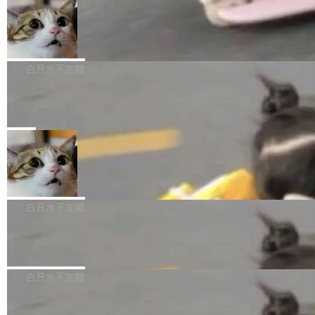
l 迁移或唤醒时，新宿主从 S3 恢复 SQLite 数据
te 17 Pro、OPPO K15，要么是vivo X300 E这
本控制系统。目前处于 Early Access 阶段。 De
库继续执行。存储库是持久化的唯一真相...
样的次旗舰。 Galaxy Z Fold8 Ultra / Z Fold8 /
SpaceXAI 单季资本开支达 183 亿美元
ltaDB 的核心思路直接写在 landing page 最显
Z Flip8三款折叠屏新机均在7月22日发布，且全
眼的位置：「Software is made between com
根据风险投资人Tomer Tunguz 博客（VC 分
部搭载骁龙8 Elite Gen5 for Galaxy，它们本该
mits」——软件是在 commit 之间写出来的。git
析）披露的最新分析与第二季度业绩报告，Spac
白开水不加糖
是7月性...
只记录了你提交的最终状态，但真正的工作过程
eXAI在上个季度的总资本支出飙升至183.7亿美
——打字、删改、试错、agent 对话——都在 co
Meta 发布终端编程 Agent“Muse Cod
元。其中，绝大部分资金被直接用于 AI 领域，
e” 和 Muse Spark 1.2 模型
mmit 之间的空隙里丢失了。 DeltaDB 要做的就
金额高达158.3亿美元，这一单项投入已经逼近
Meta 今天发布了两款 AI 产品：Muse Code，
是把这段空隙补上。 回退到任何一次编辑：Delt
微软同期总资本开支的四成。 与亚马逊、Alpha
一个在终端里运行的编程 agent；Muse Spark
局
aDB 捕获 commit 之间的每一次操作，...
bet、微软以及 Meta 等传统科技巨头相比，Spa
1.2，驱动这个 agent 的新模型。一句话概括：
ceXAI的资金消耗速度尤为引人瞩目。然而，支
美团开源 LoHoSearch，用知识图谱校
你可以用 curl -fsSL https://dev.meta.ai/install.
准 AI 能力认知
撑庞大支出的资金来源却呈现出截然不同的面
sh | bash 安装一个能在大项目里自动规划、写
机器出题的前提，是让机器拥有全局视野。整个
貌。数据显示，微软和 Meta 主要依托充沛的经
代码、验证结果的 AI 终端工具。 据介绍，Muse
构建流程可以分为四个环节：建图 → 控制难度
白开水不加糖
营现金流来覆盖资本开支，其资本支出覆盖率分
Code 是 Meta 的编程 agent 产品。它和市场上
→ 质量把关 → 数据概览。
别达到155% 和106%;而SpaceXAI的经营现金
已有的终端编程 agent 在设计理念上有几个明显
腾讯开源 UCL-MPComm 通信库
流仅能覆盖资本开支的12...
的差异点。 异步后台 agent：Muse Code 有一
腾讯网平团队宣布开源了 UCL-MPComm 通信
个主 agent 循环，外加一组后台 agent。这些后
库，并将作为transport接入Mooncake TENT。
白开水不加糖
台 agent...
该通信库针对AI Memory池化场景的数据传输需
CoStrict入选工信部2025人工智能应用
求进行了深度优化，能够实现数据中心内大规模