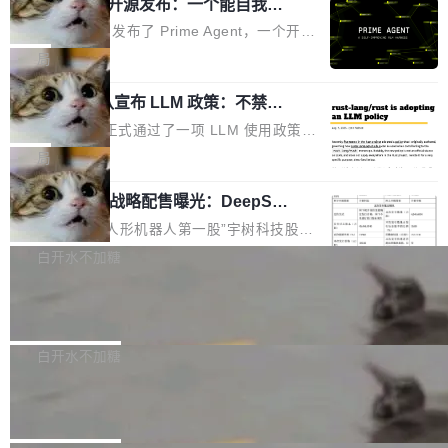
（OHDD：OpenHarmony Hardware Develope
Prime Agent 开源发布：一个能自我改
障无法工作。Pages、Copilot code review、C
进的编程 Agent，ARC-AGI 3 超越人类
r Day）将在杭州启航。活动面向智能硬件产业
opilot coding agent 全部受影响。从检测到完全
Prime Intellect 发布了 Prime Agent，一个开源
专家基线
链企业和开发者，邀请行业专家与资深技术顾
恢复，大约 12 小时。 这是 2026 年 8 月的第六
的编程 Agent Harness，核心设计围绕两个抽
局
问，围绕开源鸿蒙技术能力、设备适配、芯片适
起事故，其中四起与 AI/Copilot 服务相关。 Git
象：Recursive Language Model（RLM）和 C
配、功耗与稳定性调优、兼容性测评及统一互联
Hub 员工 kdaigle 在 HN 讨论中贴出了一组数
Rust 项目团队宣布 LLM 政策：不禁
ontinual Harness。在 ARC-AGI 3 基准测试
等内容展开系统讲解和实战交流，帮助企业进一
止，但你要承认哪些代码不是你写的
据：2025 年全年 10 亿次 commit。现在，每周
上，Prime Agent + Opus 5 的组合达到了 95.
Rust 语言项目正式通过了一项 LLM 使用政策，
步了解开源鸿蒙在智能...
2.75 亿次，全年预计 140 亿次。GitHub...
5% RHAE Best@1，超过了 ARC 报告的人类专
覆盖 rust-lang/rust 单一仓库的代码贡献。这不
局
家基线 95.4%。 不是又一个 coding agent 包装
是项目级别的官方立场，目前由五个团队采纳，
器 Prime Agent 的架构和市面上大多数 coding
宇树科技 IPO 战略配售曝光：DeepSe
但它可能是主流开源项目中关于 AI 辅助贡献最
ek 获配 93.3 万股，锁定 36 个月
agent 有本质区别。大多数 agent harness 的设
细致的一份规则。 政策的核心只有一句话：LLM
8月6日晚间，“人形机器人第一股”宇树科技股份
计是基于早期模型的能力—...
可以用来分析、提炼、审阅、建议，但不能用来
有限公司披露IPO发行价格及战略配售结果，杭
白开水不加糖
创作。 具体来说，LLM 生成的代码可以提交，
州深度求索人工智能基础技术研究有限公司（De
但必须满足五个条件：预先安排、非关键、高质
Docker 29.7.2 发布
epSeek）获配93.3399万股，按150.8元/股发行
量、充分测试、充分审查，并且必须披露。LLM
价格计算，认购金额约1.41亿元，股份锁定期为
Docker 29.7.2 现已发布，具体更新内容如下：
不得生成涉及安全性的关键变更，除非作者本身
36个月。 公告显示，本次宇树科技战略配售对
Bug fixes and enhancements 修复多次传递同
白开水不加糖
就是领域专家。即使如此，政策也"强烈不建
象主要包括长期投资机构、与公司业务具有战略
一环境变量时，docker service create和docker
议"这么做。 对于不披露的情况，审核者可以直
Apache Fluss 毕业成为顶级项目
合作关系或长期合作愿景的大型企业、科创板保
service update会发生 panic 的问题。docker/cl
接关闭 PR，无需解释。 政策作者 Jynn Ne...
荐人跟投子公司，以及公司高级管理人员和核心
i#7145 修复了 Docker Engine 29.7.0 中引入的
今年 7 月，Apache Fluss 的毕业提案在 Apach
员工参与设立的专项资产管理计划。其中，Dee