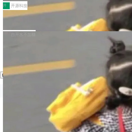
一，界面错位。他说这个问题"两年前就发现了，
AI 聊天功能（添加了一些快捷键）</span></li>
2026卫星活动——第二届多语种对话语音语言模
开
开源科技
至今没变"。 数据流方面，Manshin 指出 SwiftU
<li><span style="color:#000000">新增了始终
型挑战赛 （Multilingual Conversational Speec
I 的属性包装器演进史...
在新 SQL 控制台中打开 AI 生成的脚本的功能</
Qwen3.8-Max 发布，下周开源 Qwen3.
h Language Model Challenge，MLC-SLM）T
8-27B
span></li> <li><span style="color:#000000...
ask 1赛道中，传音TEX AI中心语音算法团队以
千问大模型宣布正式推出 Qwen 家族迄今最强大
自主研发的说话人归属多语种自动语音识别系统
的模型 Qwen3.8-Max，也是其首个 Max 规模
白开水不加糖
取得tcpMER 15.41%的成绩，在全球110支参赛
的开源权重模型。Qwen3.8-Max 的模型权重预
队伍中位列第二。此次突破展现了传音在多语种
计将于开源，彼时也将同步开源 Qwen3.8-27B
语音识别、说话人日志、时间对齐与长音频工程
模型。 根据介绍，Qwen3.8-Max 基于 Qwen 3.
加载更多
化系统等关键方向的系统性技术实力。 本届赛事
5 的架构基础构建，参数规模扩展至 2.4 万亿，
聚焦多语言对话语音模型面临的关键技术挑战，
激活参数95B，支持100万上下文Tokens，在编
共吸引来自全球工业界与学术界的1...
程、办公、科研以及长周期任务等方面实现了全
面提升。它不仅能应对更具挑战性的问题，还能
更可靠地端到端完成复杂任务，输出值得信赖的
©OSCHINA(OSChina.NET)
京ICP备2025119063号
成果。 全球开发者都可通过千问 AI 平台获得 Q
wen3.8 的 API 服务：国内每百万 Tok...