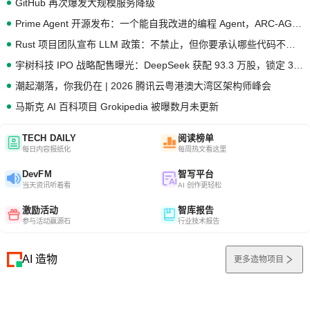
GitHub 再次爆发大规模服务降级
Prime Agent 开源发布：一个能自我改进的编程 Agent，ARC-AGI 3 超越人类专家基线
Rust 项目团队宣布 LLM 政策：不禁止，但你要承认哪些代码不是你写的
宇树科技 IPO 战略配售曝光：DeepSeek 获配 93.3 万股，锁定 36 个月
潮起潮落，你我仍在 | 2026 腾讯云粤港澳大湾区架构师峰会
马斯克 AI 百科项目 Grokipedia 被曝数月未更新
TECH DAILY
阅读榜单
每日内容报纸化
每周热文看这里
DevFM
智写平台
当天资讯听着看
AI 创作更轻松
激励活动
智库报告
参与活动赢源石
行业技术报告
AI 造物
更多造物项目