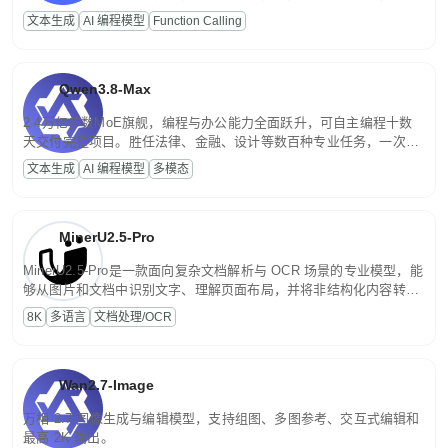
高并发、轻量化任务，适合日常对话、内容创作、基础 RAG、批量
文本生成
AI 编程模型
Function Calling
文案处理等普惠刚需场景。
Qwen3.8-Max
2.4万亿参数MoE旗舰，编程与办公能力全面跃升，可自主编程十数
天交付完整项目。胜任法律、金融、设计等数百种专业任务，一次对
话端到端交付生产级成果。原生视觉理解贯穿规划、执行与验证全流
文本生成
AI 编程模型
多模态
程，支持超长文档与长视频的深度语义解析。长程任务中自主规划与
闭环迭代，持续进化。
MinerU2.5-Pro
MinerU2.5-Pro是一款面向复杂文档解析与 OCR 场景的专业模型，能
够从图片和文档中识别文字、理解页面布局，并将非结构化内容转换
为便于存储、检索和二次处理的结构化结果。
8K
多语言
文档处理/OCR
Wan2.7-Image
万相 2.7 图像生成与编辑模型，支持组图、多图参考、交互式编辑和
最高 2K 输出。