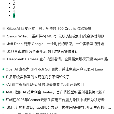
2
3
4
5
Gitee AI 队友正式上线，免费领 500 Credits 体验额度
Simon Willison 重新拥抱 MCP：无状态协议如何改变游戏规则
Jeff Dean 离开 Google：一个时代的结束，一个实验室的开始
慕尼黑市政府为全职开源项目维护者提供资助
DeepSeek Harness 宣布内测邀请，全网最大规模开源 Agent 路演现场诞生
OpenAI 宣布为 GPT-5.6 Sol 调优，并让免费用户无限用 Luna
许多顶级实验室的人现在几乎不读论文了
xAI 前工程师评现代 AI 领域最重要 Top3 开源项目
AMD 收购 AI 芯片创企 Taalas，旨在将模型权重刻进芯片以提升推理性能
红帽在2026年Gartner云原生应用平台魔力象限中被评为领导者
IBM与红帽扩展Lightwell服务方案，构建适配AI时代开源生态的可信基础设施