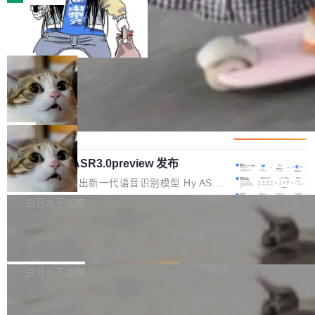
装完即用。 开源地址：Gitee · GitCode · GitHu
体。企业级代码仓库通常包含数十万乃至数百万
b 安装 支持 Java 8+（8~26）、macOS / Linu
一条“删库”命令跑 17 小时，算法工程
个文件，其规模远超单次模型调用可承载的上下
师删光 89TB 数据只为干私活
x / Windows / Harmony PC。 # macOS / Linu
文窗口。随着项目规模的持续扩张与代码历史的
最高人民检察院8月4日公布了一起案件：北京一
x / Harmony PC curl -fsSL https://solon.noea
不断累积，代码仓中的模块关系、接口契约、业
名90后算法工程师王某，为了给自己接的私活腾
局
r.org/solon...
务逻辑等关键信息往往分散于数十乃至数百个文
服务器空间，删光了公司AI游戏部门的全部核心
件之中，形成高度复杂的知识关联网络。传统的
Cloudflare 分享推理优化实践：KV ca
数据。 王某2024年1月入职东城区某科技公司AI
che 量化 + 权重压缩，吞吐量提升 4
代码检索手段（如关键词匹配、目录遍历）仅能
短剧部门，有互联网大厂背景。在公司内部架构
Kimi 和 GLM 是当前最强的大模型系列之一，但
1%，成本降 30%
在语法层面完成文本定位，难以触及代码的语义
调整期间，部门三次通知全员将数据从A集群迁
它们有一个共同的问题：太吃显存了。月之暗面
局
内涵与结构关联，导致开发者使用代码智能体在
移到B集群，王某都回复了"收到"。 他没有迁移
的 Kimi K 系列和智谱的 GLM 都是长上下文、M
理解大规模代码仓时面临显著"代码仓理解"瓶
数据。2024年9月3日下午4点，他使用此前登录
腾讯混元 Hy ASR3.0preview 发布
oE 架构的大模型，好用到让人上瘾，但 GPU 显
颈。 代码仓深度理解服务（以下简称" CodeBas
的账号密码进入A集群，输入了一条被程序员圈
存永远不够用。 Cloudflare 的 Workers AI 团队
腾讯混元正式推出新一代语音识别模型 Hy ASR
e深度理解服务"）是华为云码道（CodeA...
称为"删库跑路"的命令——最高管理员权限、无
一直在跑这些模型的推理。他们在官方博客上发
3.0preview。基于最新一代大语言模型 Hy3 的
白开水不加糖
需确认、强制递归删除。17个小时后，运维人员
了一篇技术文章，详细拆解了三种让大模型在 G
语言理解能力，以及融合了高精度语音识别与深
发现异常并中止进程时，89TB数据已经没了。
PU 上跑得更省、更快的技术手段——KV cache
Pale Moon 34.3.2 发布，苍月浏览器
度语义理解能力，实现了语音识别能力的全面升
删掉的是AI游戏部门的全部开发文件，包括公司
量化、模型权重压缩、以及共享 KV cache 的完
级。 根据介绍，Hy ASR3.0preview 目标在于：
Pale Moon 34.3.2 现已发布，这是一个安全更
自研的多个文生3D和...
整性保护。效果是：吞吐量提升 41%，每 token
让语音识别不再只是听清，而是真正听懂。通过
新和少量网页兼容性修复版本。 Changes/fixe
白开水不加糖
成本降低 30%，精度不变。 FP8 省的不仅是显
先理解你的语境和意图，再把准确的文字直接给
s： 实现了URL.Parse()便捷功能 对浏览器内部
存 KV cache 是推理时最吃显...
到你。从“逐字转写、单点优化”演进为“理解语
PostgreSQL 18/19 新特性深度解读
函数添加了多项边界检查，以避免潜在的越界访