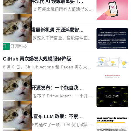
业化营销服务的需求从未如此迫切。 但市场扩容
xAI 前工程师评现代 AI 领域最重要 Top
n 这条推文引发了广泛讨论。他不是在说风凉
巧机身有效提升市面主流标准A...
3 开源项目
的同时,服务商的竞争逻辑正在改变。2026年Top
话，他是说出了一个圈内人尽皆知但很少公开捅
Flash Attention 2 可能比我们所有人都活得久。
Agency年度合辑的观察指出,“产品”这个离消费
破的事实。 Jordan 随后补充了一句软化声明：
这句话不是来自某个技术博客，而是出自 Hieu
局
者最近的载体,在整个品牌营销层面的权重显著变
「我不认为这些会议上大部分论文都在过度宣传
Pham 的一条推文。Hieu Pham 是谁？他是 xAI
高了。全域营销服务商的竞争正在从规模转向深
或造假。问题是，作为读者，如果你筛选出那些
共商智能硬件发展新机遇 开源鸿蒙智能
的早期工程师之一，在 Grok 训练基础设施团队
度,案例厚度、全域覆盖、多线协同...
硬件开发者日杭州站即将举行
看起来最令人兴奋的论文，那它们大部分都是过
工作过。近日他在 X 上发了一条帖子，列出了他
随着万物智联加速深入千行百业，智能硬件正从
度宣传的。」 这才是真正的痛点。不是所有论文
认为现代 AI 领域最重要的三个开源项目。 第一
单点设备迈向智能化、网联化、协同化发展。作
开
开源科技
都有问题，是最吸引眼球的那批论文最有问题。
个名字毫无悬念：Flash Attention 2。 Hieu 的
为面向全场景、跨终端的分布式操作系统，开源
他引用的帖子来自 Mathew Shen，一位 ICLR 2
理由很具体。FA 系列不需要解释，但 FA2 是他
GitHub 再次爆发大规模服务降级
鸿蒙通过统一技术底座和分布式能力，为不同类
026 的读者：「看了篇 ...
认为最重要的一个——复杂度恰到好处，刚好能
型智能设备的开发、连接与互联提供关键支撑，
8 月 6 日，GitHub Actions 和 Pages 再次大规
驱动你去学 CuTe，但还没被那些"邪恶的" Hopp
也为产业链企业探索产品创新与商业增长打开新
模服务降级，Actions 完全不可用超过 5 小时，
局
er++ 优化所淹没，足够容易修改和适配。 更关
的空间。 8月14日，开源鸿蒙智能硬件开发者日
webhook 停发，连自托管 runner 也因调度层故
键的是 FA2 的持久性...
（OHDD：OpenHarmony Hardware Develope
Prime Agent 开源发布：一个能自我改
障无法工作。Pages、Copilot code review、C
进的编程 Agent，ARC-AGI 3 超越人类
r Day）将在杭州启航。活动面向智能硬件产业
opilot coding agent 全部受影响。从检测到完全
Prime Intellect 发布了 Prime Agent，一个开源
专家基线
链企业和开发者，邀请行业专家与资深技术顾
恢复，大约 12 小时。 这是 2026 年 8 月的第六
的编程 Agent Harness，核心设计围绕两个抽
局
问，围绕开源鸿蒙技术能力、设备适配、芯片适
起事故，其中四起与 AI/Copilot 服务相关。 Git
象：Recursive Language Model（RLM）和 C
配、功耗与稳定性调优、兼容性测评及统一互联
Rust 项目团队宣布 LLM 政策：不禁
Hub 员工 kdaigle 在 HN 讨论中贴出了一组数
ontinual Harness。在 ARC-AGI 3 基准测试
等内容展开系统讲解和实战交流，帮助企业进一
止，但你要承认哪些代码不是你写的
据：2025 年全年 10 亿次 commit。现在，每周
上，Prime Agent + Opus 5 的组合达到了 95.
Rust 语言项目正式通过了一项 LLM 使用政策，
步了解开源鸿蒙在智能...
2.75 亿次，全年预计 140 亿次。GitHub...