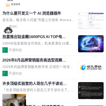
阅读榜单
为什么要开发又一个 AI 浏览器插件
说实话，每次有人问我"市面上已经有 Monica、
Sider、Copilot for Chrome 这些 AI 浏览器插件
席WC
了，你为什么还要再做一个"，我都觉得这个问题
技嘉推出钛金雕1600PG5 AI TOP电
问得好。 因为我自己也是从用户变成开发者的。
源：为发烧级主机与本地AI算力打造旗
现有产品的天花板 我用过不少 AI 浏览器插件。
1600W钛金能效全可视化，机身紧凑仅16厘米
舰供电方案
刚开始觉得都挺好——选中一段文字，弹出解
继2026台北电脑展首度亮相后，技嘉科技近日正
开
开源科技
释；写邮件时帮你润色；看英文网页给你翻译摘
式发布钛金雕1600PG5 AI TOP电源。这款高端
要。但用久了你会发现，它们本质上都是同一类
2026年8月品牌营销服务商选型观察：
电源专为发烧级DIY主机与本地AI算力平台打
从流量思维到品牌资产思维的范式转移
东西：一个带网页上下文的聊天框。 它们能读取
造，整机长度仅16厘米，提供1600W额定功率
2026年的品牌营销服务商市场,正经历一场深刻
页面的文本，然后把文本丢给大模型，再返回一
与80PLUS钛金能效；支持ATX 3.1与PCIe 5.1
的价值重构。全球全案品牌代理机构市场从2025
开
开源科技
段回答。仅此而已。 这当然有用，但总觉得差点
规范，结合服务器级元件、完善供电线材与内置
年的83.1亿美元增长至2026年的86.6亿美元,年
意思。比如我在一个后台管理系统里，需要填50
实时LCD监控屏，可充分满足当下高阶PC主机
许多顶级实验室的人现在几乎不读论文
复合增长率达5.44%,预计2032年将突破120亿美
个表单字段，每个字段还有联动逻辑；比如我
了
的严苛使用需求。 澎湃功率，紧凑机身 钛金雕1
元。数字广告与公共关系相关服务市场更是从20
「许多顶级实验室的人现在几乎不读论文了，而
想...
600PG5 AI TOP具备强悍输出功率，同时实现
25年的8463亿美元扩张至2026年的8763亿美
且他们认为 ICLR/ICML/NeurIPS 充斥着大量过
局
机身尺寸大幅精简。整机长度仅16厘米，属于同
元。数字的背后是一个清晰的事实——品牌对专
度宣传和欺诈。」 OpenAI 研究员 Keller Jorda
功率段机身尺寸十分紧凑的1600W电源产品。小