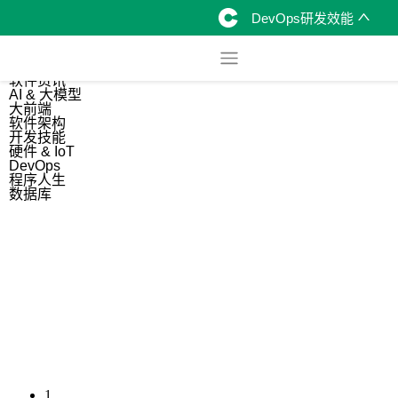
DevOps研发效能
综合
开源资讯
软件资讯
AI & 大模型
大前端
软件架构
开发技能
硬件 & IoT
DevOps
程序人生
数据库
1