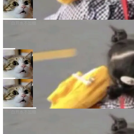
型。谁在开源赛道上领先，...
简单：开发者工具必须开源。 理由不是传统的自
商汤 SenseNova U1.5-Lite-Preview
i）在 X 上发帖： 「如果你是 Agent Harness 相
开源
由软件情怀，而是一个跟 AI agent 直接相关的
关开源项目的开发者，希望参加 DeepSeek Har
商汤科技宣布面向社区开源轻量级统一多模态模
技术判断。 两行 prompt 就能个性化任何软件 C
ness 的内测，可以回复或私信联系我。请附上
型的预览版本 SenseNova U1.5-Lite-Preview。
白开水不加糖
rawshaw 给出了两个 prompt。 第一个： "下载
GitHub id 以及开源代表作。」 DeepSeek 曾在
公告称，SenseNova U1.5-Lite-Preview并非简
某个软件的源码，在本地构建。修改 agent ...
官方招聘信息中写过一条简洁有力的公式：Mod
Ubuntu 将核心系统包从 deb 转成了 s
单的模型规模升级，而是基于 SenseNova U1
nap
el + Harness = Agent。模型负责理解和推理，
的一次系统性迭代，不仅在同一架构中贯通视觉
Ubuntu 正在把又一个核心系统包从 deb 转为 s
Harness 负责把能力落到真实环境中——调用工
理解、推理、生成与编辑，还仅以 8B-MoT 的轻
nap。这次是 hwctl——一个用来检查 Ubuntu
局
具、读写文件、管理上下文、处理错误、完成闭
量大小，将能力推进到4K、更精细的真实质感、
硬件认证状态的命令行工具。 Canonical 工程师
环。崔添翼招人的标...
更复杂的视觉控制和可持续迭代编辑。 相比 U
Dario Amodei 担心新人来 Anthropic
Alan Griffiths 在邮件列表中说得很直白：「hwc
只为金钱，不为使命
1，U1.5-Lite-Preview 在以下方向上带来了显著
tl 是一个 Ubuntu 专有的包，它和它的依赖项都
顶级 AI 研究员在两家公司之间来回跳，中间只
提升： 原生支持4K图像生成； 更精细的局部纹
是 Ubuntu 专有的，不会用在其他发行版上。」
隔了几天。 Lilian Weng 上周刚宣布因健康原因
局
理、细节与真实世界质感； 更准确的中英文文字
所以 deb 版本的受众实际上为零。既然只有 Ub
离开 Thinking Machines Lab，说自己作为联合
生成与复杂版式组织； 更稳定的图...
untu 用户在用，那用 snap 打包就没什么可纠结
FFmpeg 9.0 发布
创始人的角色「太累了」。几天后，The Inform
的。 从 deb 到 snap 的迁移路径 hwctl 是 rust-
ation 就曝出她将重回 OpenAI，负责递归自我
FFmpeg 9.0 现已发布，包含多项改进。官方更
hwlib 硬件 API 库的一部分，命令行工具负责查
改进方向的研究。她是 Thinking Machines 过
新日志列出的 9.0 版本主要更新内容如下： 扩
白开水不加糖
询 Ubuntu 的硬件认证数据库。...
去一年内第四个离开的联合创始人。 这家由前
展 AMF 色彩转换器 (vf_vpp_amf) 的 HDR 功能
OpenAI CTO Mira Murati 创立的公司，连创始
DeepSeek V4 Flash 单日消耗 8 万亿 t
MP4 muxer 中支持 LCEVC 音轨复用 Playdate
okens 登顶热搜
团队都留不住。 但 Thinking Machines 不是唯
视频编码器和多路复用器 添加 v360_vulkan filt
8 万亿 tokens。一天。一家公司的消耗。 Open