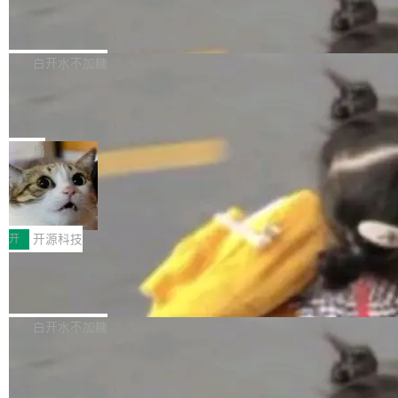
6的终端设备已突破7000万台，注册开发者数量
zen 9000/8000/7000系列处理器，并针对X3D
Dgraph v25.4.0 发布，具有图形后端的
窗口推了又推。好到合进 main 分支的代码，我
已突破 1100 万。随着鸿蒙生态汇聚越来越多的
原生 GraphQL 数据库
处理器特性进行平台级优化。其搭载X3D鸡血模
们自己都没看完。 这事不是个例。GitLab 调研
Dgraph 是一个水平可扩展的分布式 GraphQL
高质量游戏...
式2.0，可根据不同使用场景释放处理器潜力，
过 1528 名开发者，85% 说 AI 把瓶颈从写代码
数据库，有一个图形后端。作为一个原生的 Gra
白开水不加糖
帮助玩家在游戏与高负载应用中获得更充分的性
转移到了审代码。 写代码有人替你干了。但审代
phQL 数据库，它严格控制数据在磁盘上的排列
能表现。 在核心规格方面，B850 AO...
码、把关发版这两道关，还得靠人肉扛。 V5.0
竹知了：一个零依赖的单文件 HTML，
方式，以优化查询性能和吞吐量，减少集群中的
把儿时竹蝉玩具搬进浏览器
想让 AI 一起盯。
磁盘寻道和网络调用。 Dgraph v25.4.0 现已发
竹知了（zhuzhiliao）是那种小时候路边摊上几
布，具体更新内容包括： feat(zero)：Zero 现
块钱的玩意儿——一根小竹签，一个竹筒，一头
局
支持 --security superflag（token=...;whitelist
系着涂了松香的线。甩起来，竹膜震动，发出“哇
=...），与 Alpha 版本的格式一致，并据此对其
30倍效率升级：解锁医学影像数据要素
——哇”的蝉鸣声。实物越来越难找了，有开发者
价值化的真实路径
管理 HTTP 端点进行授权。 <blockquote> <p>
把它做成了 Web 玩具，放在 zhuzhiliao.imsai.c
完成一例腹部CT影像标注，张医生过去需要约1
<span><strong>警告：</strong>&nbsp;Zero
c 上，并在 GitHub 开源。 玩法很简单：按住屏
20个小时。他必须在数百张连续影像上，一笔一
开
开源科技
的 admin ...
幕画圈，或者直接甩手机。页面会实时显示转速
笔勾画边界，一层一层识别肌肉组织。如今，使
（圈/秒），声音来自真实竹知了录音的 1.72 秒
Apache Dubbo-go v3.3.2 正式发布
用东软飞标医学影像标注平台，同样的工作缩短
采样，无缝循环。音频解码失败时，还有一套合
至4小时，效率提升30倍。 这组数字背后，改变
这个版本面向生产环境，重心在内核稳定性。我
成兜底——锯齿波振荡器模拟脉冲，并联带通共
的不只是速度，而是把医学影像转化为AI能力的
们彻底收敛了旧配置体系，扩展了 Triple 协议与
白开水不加糖
振峰模拟竹膜和筒腔共鸣。 技术细节上，物理引
路径真正打通了。 大型医院积累的影像数据规模
泛化调用能力，加强了应用级元数据和服务治
擎是绳系质点模型：重力、弹性绳（只拉不
庞大，但不能直接用于训练模型。器官、病灶和
Calibre 9.12 发布，功能强大的开源电
理，同时集中修了并发安全、资源泄漏和热路径
推）、空气阻力，1/240 秒定步长积...
子书工具
组织边界，必须由专业医生逐层识别、标记和校
性能问题。
Calibre 开源项目是 Calibre 官方出的电子书管