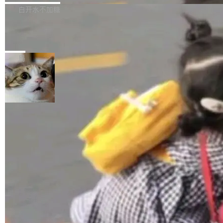
正，才能成为机器能理解的高质量数据。医学影
理工具。它可以查看，转换，编辑和分类所有主
白开水不加糖
像AI落地最昂贵的环节，不是算法，是专业医生
流格式的电子书。Calibre 是个跨平台软件，可
的时间。 张医生是某三甲医院放射科副主任医
SwiftUI 问世七年了，为什么开发者还
以在 Linux、Windows 和 macOS 上运行。 Cal
师，牵头一项腹部肌肉影像课题。他需要在数百
在骂它？
ibre 9.12 现已正式发布，此次更新内容如下：
Yakov Manshin 发了一期长达 40 分钟的 YouT
张CT影像上完成像素级精细分割，让系统"...
新功能 macOS：在 Connect/Share 按钮中添加
ube 视频，标题是"SwiftUI 七年后：一个平庸的
局
通过 AirDop 共享书籍的功能 Content server：
故事"。视频核心观点很简单：SwiftUI 发布七年
支持可向服务器后端添加新端点的插件 Edit boo
了，仍然像一个永久公测版。 Manshin 从数据
k：Compress images：添加将 GIF 图像转换为
流、布局系统、API 稳定性、性能、跨平台五个
加载更多
JPEG/WebP 的选项 ToC Editor：添加一个按
维度逐一批判了 SwiftUI。最让人印象深刻的一
钮，用于对目录中的条目进...
个论据是：苹果官方的 SwiftUI 教程项目 Land
marks，用最新 Xcode 在最新 macOS 上构建
运行，出来的效果是坏的——侧边栏按钮大小不
一，界面错位。他说这个问题"两年前就发现了，
至今没变"。 数据流方面，Manshin 指出 SwiftU
I 的属性包装器演进史...