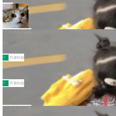
一在人才争夺战中失血的公司。六月，Google
er HE-AAC 960 解码 (DAB+) transpose_cuda
Code 在 X 上发帖：「DeepSeek Flash did 8T
局
连失两员大将：Noam Shazeer 去了 Op...
filter 添加 AMF Frame Rate Converter (vf_frc
tokens on August 1st. 5T of free usage + 3T
_amf) filter SMPTE 2094-50 元数据支持和直
NetBSD 11.0 正式发布
on OpenCode Go.」79.8 万次浏览，连带着 #
通 ProRes RAW VideoToolbox 硬件加速器 AP
DeepSeek一天消耗了8万亿# 上了微博热搜——
NetBSD 11.0 现已正式发布，这是 NetBSD 操
V ...
注意这是 OpenCode 一家的消耗。 OpenCode
作系统的第十八个主要版本。 自 NetBSD 10.1
白开水不加糖
是 Anomaly 出品的 AI 编程工具，套餐 10 美元/
以来的变化 更新亮点： 新增对 RISC-V 处理器
月。用户交了 10 美元，就能用 DeepSeek Flas
2026 ChinaJoy鸿蒙游戏增长臻享会举
架构的支持。NetBSD 11.0 是首个支持 64 位 R
办，鲸鸿动能系统呈现游戏行业解决方
h 随便写代码，按网友说法：「怎么使劲用也用
ISC-V 平台的稳定版本，涵盖一系列基于 StarFi
8月1日，2026 ChinaJoy期间，鸿蒙游戏增长臻
案
不完。」5T 来自免费额度，3T 来自 Go...
ve JH71XX 的设备，例如 VisionFive 2、PINE
享会在上海举办。鸿蒙生态的全场景智慧营销平
开
开源科技
64 STAR64，以及 QEMU。 增强了对 POSIX.1
台鲸鸿动能协同华为游戏中心，面向游戏行业开
-2024 和 C23 编程接口标准的兼容性。 compat
技嘉X3D系列再添新成员 B850 AORU
发者及生态伙伴，系统呈现了平台在游戏领域的
S ELITE X3D主板强化性能体验
_linux(8) 增强了对 Linux 系统调用的支持，包
完整能力版图——从IAP高价值用户的全周期经
面向AMD Ryzen X3D处理器玩家，技嘉X3D系
括 epoll（围绕 kqueue 实现）、POSIX 消息队
营、到IAA游戏的“买变一体”正循环、再到联运与
列主板阵容迎来新成员——B850 AORUS ELITE
开
开源科技
列、...
广告协同的全链路经营闭环，以及面向全球市场
X3D。作为面向主流高性能平台打造的全新主板
的出海增长布局。 华为终端云业务商业化销售负
Zadig v5.0 发布：AI 发布专员与 AI 审
产品，B850 AORUS ELITE X3D延续技嘉在X3
查专员上线
责人在开场致辞中表示，游戏开发者的核心诉求
D平台优化上的技术积累，旨在为游戏玩家带来
我们团队这几天最大的卡点不是 AI 写得不够
已不再是“多一个投放渠道”，而是一套能够持续
更稳定、更高效的装机选择。 B850 AORUS ELI
好，是 AI 写得太好了。 好到审查排期从两天的
白开水不加糖
驱动增长的体系。截至目前，搭载HarmonyOS
TE X3D基于AMD AM5平台打造，支持AMD Ry
活儿拖成了五天。PR 一堆起来没人敢合，发布