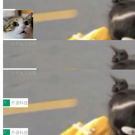
e” 和 Muse Spark 1.2 模型
mmit 之间的空隙里丢失了。 DeltaDB 要做的就
金额高达158.3亿美元，这一单项投入已经逼近
Meta 今天发布了两款 AI 产品：Muse Code，
是把这段空隙补上。 回退到任何一次编辑：Delt
微软同期总资本开支的四成。 与亚马逊、Alpha
一个在终端里运行的编程 agent；Muse Spark
局
aDB 捕获 commit 之间的每一次操作，...
bet、微软以及 Meta 等传统科技巨头相比，Spa
1.2，驱动这个 agent 的新模型。一句话概括：
ceXAI的资金消耗速度尤为引人瞩目。然而，支
美团开源 LoHoSearch，用知识图谱校
你可以用 curl -fsSL https://dev.meta.ai/install.
准 AI 能力认知
撑庞大支出的资金来源却呈现出截然不同的面
sh | bash 安装一个能在大项目里自动规划、写
机器出题的前提，是让机器拥有全局视野。整个
貌。数据显示，微软和 Meta 主要依托充沛的经
代码、验证结果的 AI 终端工具。 据介绍，Muse
构建流程可以分为四个环节：建图 → 控制难度
白开水不加糖
营现金流来覆盖资本开支，其资本支出覆盖率分
Code 是 Meta 的编程 agent 产品。它和市场上
→ 质量把关 → 数据概览。
别达到155% 和106%;而SpaceXAI的经营现金
腾讯开源 UCL-MPComm 通信库
已有的终端编程 agent 在设计理念上有几个明显
流仅能覆盖资本开支的12...
的差异点。 异步后台 agent：Muse Code 有一
腾讯网平团队宣布开源了 UCL-MPComm 通信
个主 agent 循环，外加一组后台 agent。这些后
库，并将作为transport接入Mooncake TENT。
白开水不加糖
台 agent...
该通信库针对AI Memory池化场景的数据传输需
CoStrict入选工信部2025人工智能应用
求进行了深度优化，能够实现数据中心内大规模
典型案例
计算节点间多种内存类型的高性能通信。 UCL-
近日，工信部科技司公示《2025人工智能应用典
MPComm将作为一种传输引擎接入Mooncake T
型案例入选名单》，深信服“面向企业研发场景的
开
开源科技
ENT，实现零拷贝传输性能提升30%、非零拷贝
开源 AI 编程平台 CoStrict 应用”凭借卓越的技术
传输性能最高提升5倍。UCL-MPComm底层基
深信服AI算力网关入选工信部人工智能
创新与落地成效成功入选。 全链路私有化部署，
应用典型案例！
于自研UCL-Engine通信引擎，后续腾讯网平将
助力企业AI研发安全落地 当前，越来越多企业已
前不久，工业和信息化部正式发布《2025年人工
持续开源更多基于UCL-Engine的高性能通信组
经开始引入 AI Coding 工具，通过调用公有云模
智能应用典型案例名单》，集中展示人工智能在
开
开源科技