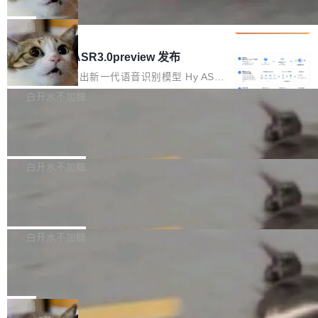
che 量化 + 权重压缩，吞吐量提升 4
代码检索手段（如关键词匹配、目录遍历）仅能
短剧部门，有互联网大厂背景。在公司内部架构
Kimi 和 GLM 是当前最强的大模型系列之一，但
1%，成本降 30%
在语法层面完成文本定位，难以触及代码的语义
调整期间，部门三次通知全员将数据从A集群迁
它们有一个共同的问题：太吃显存了。月之暗面
局
内涵与结构关联，导致开发者使用代码智能体在
移到B集群，王某都回复了"收到"。 他没有迁移
的 Kimi K 系列和智谱的 GLM 都是长上下文、M
理解大规模代码仓时面临显著"代码仓理解"瓶
腾讯混元 Hy ASR3.0preview 发布
数据。2024年9月3日下午4点，他使用此前登录
oE 架构的大模型，好用到让人上瘾，但 GPU 显
颈。 代码仓深度理解服务（以下简称" CodeBas
的账号密码进入A集群，输入了一条被程序员圈
存永远不够用。 Cloudflare 的 Workers AI 团队
腾讯混元正式推出新一代语音识别模型 Hy ASR
e深度理解服务"）是华为云码道（CodeA...
称为"删库跑路"的命令——最高管理员权限、无
一直在跑这些模型的推理。他们在官方博客上发
3.0preview。基于最新一代大语言模型 Hy3 的
白开水不加糖
需确认、强制递归删除。17个小时后，运维人员
了一篇技术文章，详细拆解了三种让大模型在 G
语言理解能力，以及融合了高精度语音识别与深
发现异常并中止进程时，89TB数据已经没了。
Pale Moon 34.3.2 发布，苍月浏览器
PU 上跑得更省、更快的技术手段——KV cache
度语义理解能力，实现了语音识别能力的全面升
删掉的是AI游戏部门的全部开发文件，包括公司
量化、模型权重压缩、以及共享 KV cache 的完
级。 根据介绍，Hy ASR3.0preview 目标在于：
Pale Moon 34.3.2 现已发布，这是一个安全更
自研的多个文生3D和...
整性保护。效果是：吞吐量提升 41%，每 token
让语音识别不再只是听清，而是真正听懂。通过
新和少量网页兼容性修复版本。 Changes/fixe
白开水不加糖
成本降低 30%，精度不变。 FP8 省的不仅是显
先理解你的语境和意图，再把准确的文字直接给
s： 实现了URL.Parse()便捷功能 对浏览器内部
存 KV cache 是推理时最吃显...
到你。从“逐字转写、单点优化”演进为“理解语
PostgreSQL 18/19 新特性深度解读
函数添加了多项边界检查，以避免潜在的越界访
境、兼容场景、一键直出”。 Hy ASR 3.0 previe
问、下溢和溢出。（DiD） 修复了加载和解析内
演讲者分享了一个有趣的实践：面对 PG 18 已
w 不要求标准普通话，方言识别覆盖粤语、吴语
容提供的字体时出现的几个问题 为避免音频加
发布的 Release Notes，他利用 AI 工具（如 Co
白开水不加糖
等 10 大方言片区和 20 余个二级小片区。在开
载、处理和播放过程中可能出现的一系列错误，
pilot）对数千条 commit 日志进行自动分析，先
源评测集中，Hy ASR 3.0 preview 在多语种的
对音频采样频率设定了下限 采样率低于 8kHz
慕尼黑市政府为全职开源项目维护者提
让模型总结出三十余条潜在特性，再逐条要求生
WER（...
供资助
（通常被认为是 "telephone"/"walkie-talkie" 音
成详细解释和代码校验，最终筛选出对用户体感
"在过去大约 10 年的大部分时间里，libexpat 的
质的最低采样率）的音频格式将被拒绝 修复了 C
最强的若干项。对于尚未正式发版的 PG 19，则
维护工作一直与我的日常工作、家务、社交生活
局
SS 圆角虚线样式中可能存在的问题 如果表单中