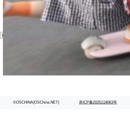
©OSCHINA(OSChina.NET)
京ICP备2025119063号