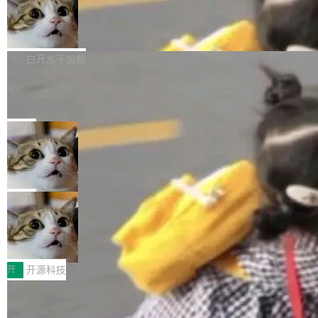
通过拉取过去一年内（从 PG 18 Beta1 时间点
和休闲娱乐竞争时间。" 这是 libexpat 维护者 S
的图像元素不在同一个子树中，则它们将不再关
至今）的所有 commit，同样交由 AI 分析提炼。
Firefox 153.0.3 发布
ebastian Pipping 写在博客里的话。8 月 4 日，
联 加...
经过人工复核，准确度令人满意。这一方法也为
他宣布了一个新消息：从 2026 年 8 月 1 日起，
Firefox 153.0.3 现已发布，具体更新内容如
社区爱好者提供了高效跟踪新版本的思路。
他可以全职维护 libexpat 了，最长 6 个月。发
下： New Smart Window 包含多项增强功能：
白开水不加糖
工资的是慕尼黑市政府。 libexpat 是一个 C99
<ul> <li>现在建议列表会显示更多结果，方便用
编写的流式 XML 解析器，MIT 许可证。和 libx
Cloudflare Computer 开源：你的 Age
户查找历史记录和切换到已打开的标签页。（<a
nt 需要一台电脑，而不是一个容器
ml2 一样，它是世界上使用最广泛的 XML 解析
href="https://bugzilla.mozilla.org/show_bug.c
Cloudflare 开源了名为 @cloudflare/computer
库之一。你的操作系统、浏览器、无数的基础设
gi?id=2019042">Bug&nbsp;2019042</a>）</l
的 npm 包。项目的核心论点是：容器不适合 Ag
局
施软件，很可能都在用它。而过去十年，维护它
i> <li>现在，助手可以直接使用 Exa 的网络搜索
ent 计算。真正适合的，是 Isolate。 Cloudflare
的人一直在用业余...
结果回答问题，而无需将问题转交给搜索引擎。
OpenAI 公开邮件和聊天记录回应苹果
工程师在这件事上没什么可谦虚的——他们用 W
诉讼，称“Apple is getting this wron
（<a href="https://bugzilla.mozilla.org/show_
orkers 跑了十年 Isolate。用 CEO Matthew Pri
上个月，苹果一纸诉状把 OpenAI 告上法庭，指
g”
bug.cgi?id=204...
nce 的话说：「我们一生都在用 Isolate 运行代
控其挖角苹果前员工并窃取商业秘密。苹果的诉
局
码，而 AI Agent 不需要容器，它们需要的是 Iso
状把 OpenAI 描述成一个系统性地从前东家挖
late。」 容器为什么不合适 容器的问题在于启动
HUAWEI MatePad Edge上架WorkBu
人、套取机密信息的对手。 OpenAI 没发律师
ddy鸿蒙PC版，说话就能干活的AI办公
和销毁都太重了。一个 Agent 要执行的任务可能
函，也没选择庭外沉默。它在官网贴了一篇博
全能AI工作台WorkBuddy鸿蒙PC版上架HUAWE
搭子
只需要几毫秒的 CPU 时间，但容器从冷启动到
文，标题只有六个字：Apple is getting this wro
I MatePad Edge应用市场，直接下载即可使
开
开源科技
就绪要花数秒。如果未来有十...
ng。 然后，它把邮件往来和 iMessage 聊天记
用，与鸿蒙电脑上的体验一致。值得一提的是，
录全贴了出来。 他发错人了 苹果外部律师 Gabr
FFmpeg 9.0 发布：代号“Lei”，以此纪
这是目前市面上唯一支持平板接入WorkBuddy P
念中国开发者雷霄骅
iel Gross 来自 Weil 律所，2 月 23 日下午 5:53