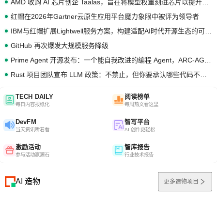
AMD 收购 AI 芯片创企 Taalas，旨在将模型权重刻进芯片以提升推理性能
红帽在2026年Gartner云原生应用平台魔力象限中被评为领导者
IBM与红帽扩展Lightwell服务方案，构建适配AI时代开源生态的可信基础设施
GitHub 再次爆发大规模服务降级
Prime Agent 开源发布：一个能自我改进的编程 Agent，ARC-AGI 3 超越人类专家基线
Rust 项目团队宣布 LLM 政策：不禁止，但你要承认哪些代码不是你写的
TECH DAILY
阅读榜单
每日内容报纸化
每周热文看这里
DevFM
智写平台
当天资讯听着看
AI 创作更轻松
激励活动
智库报告
参与活动赢源石
行业技术报告
AI 造物
更多造物项目