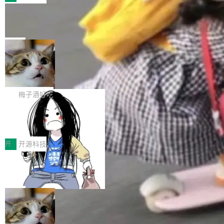
件。 腾讯网平团队在UCL-MPComm中实现了一
型或企业内部部署模型提升研发效率。但随着 AI
各领域的应用成果，覆盖技术底座、行业赋能、
个独立于业务线程的全局通信引擎（Engine），
Coding 从个人辅助工具逐步走向团队级、组织
Jeff Dean 离开 Google：一个时代的结
产品应用、支撑保障、专题等五大方向。深信服
并实...
束，一个实验室的开始
级应用，企业在规模化落地过程中，对安全性、
AI算力网关（AI创新平台）成功入选！ 随着各行
Google 员工编号 20。MapReduce 作者之一。
可控性和代码质量提出了更高要求。 首先是数据
各业的Agent走向规模化建设，算力构成形态逐
Bigtable 作者之一。TensorFlow 的作者之一。
局
安全与合规要求。对于大多数普通研发场景，公
渐丰富，用户关注的重点也在发生变化：不只是
Gemini 的架构师。Google 首席科学家。 Jeff D
有云模型能够满足快速试用和效率提升的需求。
让AI用起来，还要进一步看清混合算力时代下，
🔥 SolonCode v2026.8.4 发布：界面
ean 在 Google 工作了 27 年后，宣布离职。 他
但对于金融、能源、医疗等对数据安全要求较...
字体可调、22 种语言、记忆搜索增强
Token花在哪里、算力是否被充分利用，以及持
不是一个人走。一同离开的还有 Sanjay Ghema
打开终端就能上岗的全中文编码智能体，这一轮
续增长的AI成本该如何优化。 深信服AI算力网关
wat（Google 员工编号 23，Jeff Dean 二十多
把「看得清、用母语、记得住」三件事一次补
梅子酒好吃
正是围绕这些实际问题，从Token治理和成本治
年的编程搭档，MapReduce 和 Bigtable 的共同
齐。 SolonCode 是什么 SolonCode 是杭州无
理两个方面，让用户的每一份算力都看得清、管
作者）、Quoc Le（Google 大脑核心成员，Se
让“代码语义理解”深度释放AI Coding
耳科技研发的企业级终端编码智能体——一位全
得住、用得稳、省得下、更安全！ 一、从现在开
价值潜能：华为云码道（CodeArts）
q2Seq 和 DocAI 的共同发明人）以及 Oriol Vin
中文驱动的数字员工，自主理解需求、规划步
一、代码仓深度理解技术的作用与价值 在软件工
始，Token使用一目...
代码仓技术解析
yals（Gemini 联合负责人，AlphaSta...
骤、编写代码。不挑模型、不挑平台，curl 一行
程实践中，代码仓是企业核心知识资产的主要载
开
开源科技
装完即用。 开源地址：Gitee · GitCode · GitHu
体。企业级代码仓库通常包含数十万乃至数百万
b 安装 支持 Java 8+（8~26）、macOS / Linu
一条“删库”命令跑 17 小时，算法工程
个文件，其规模远超单次模型调用可承载的上下
师删光 89TB 数据只为干私活
x / Windows / Harmony PC。 # macOS / Linu
文窗口。随着项目规模的持续扩张与代码历史的
最高人民检察院8月4日公布了一起案件：北京一
x / Harmony PC curl -fsSL https://solon.noea
不断累积，代码仓中的模块关系、接口契约、业
名90后算法工程师王某，为了给自己接的私活腾
局
r.org/solon...
务逻辑等关键信息往往分散于数十乃至数百个文
服务器空间，删光了公司AI游戏部门的全部核心
件之中，形成高度复杂的知识关联网络。传统的
Cloudflare 分享推理优化实践：KV ca
数据。 王某2024年1月入职东城区某科技公司AI