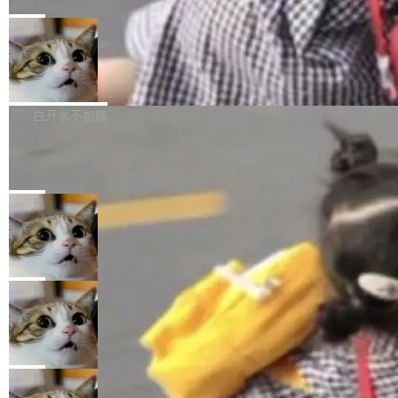
C版的产品，搭载“人机双写”重磅功能——你写
全球知名开源多媒体框架 FFmpeg 今天正式发
给 OpenAI 总法律顾问 Che Chang 发了封邮
你的，AI写AI的，同屏协作互不干扰。一句话让
布了 9.0 版本。这个版本除了带来新一代音视频
局
件，附了一封长信，要求 OpenAI 配合调查前苹
AI帮你干活，现在开启全新体验！ 温馨提示：
处理能力和硬件加速支持之外，还有一个特殊之
果员工带走机密信...
体验WorkBuddy鸿蒙PC版前，请将 HUAWEI M
亚马逊成本失控：AI 写代码烧掉 1215
处：FFmpeg 9.0 的代号是“Lei”。 这个名字，
万元，超预算 860%
atePad Edge 升级至 HarmonyOS 6.1.0.135S
来自中国开发者雷霄骅（Lei Xiaohua）。 对于
外媒近日曝光了亚马逊的多份内部报告显示，AI
P9 patch03及以上版本。 *升级路径：设置 > 搜
很多中国音视频开发者而言，这个名字并不陌
导致公司在多个项目上超支。《金融时报》报道
白开水不加糖
索“软件更新” > 检查更新，即可搜索新版本，下
生。十年前，他通过大量中文技术文章、源码分
称，仅一个项目的成本超支就高达 180 万美元
载安装完成升级即可。 没有...
析和开源示例，让一代开发者第一次真正理解 F
Hugging Face CEO 发声：中国正在开
（约合人民币 1215 万元）。 具体来说，一名工
源模型上碾压我们
Fmpeg，也成为很多人进入音视频开发领域的
程师借助 Anthropic 旗下 Claude Sonnet 模型
"他们正在开源模型上碾压我们。" Hugging Fac
“启蒙老师”。 而今年，恰好是雷霄骅离世十周
编写程序，目标是完成电商平台作者信息与商品
e CEO Clément Delangue 在 CNBC 的采访里
局
年。FFmpeg 社区最终选择用一个大版本的名
列表的数据匹配 —— 一项常规的数据处理任
没有拐弯抹角。他说中国正在赢得 AI 竞赛，而
字，留下了这份纪念。 雷霄骅曾是中国传媒大学
务，最终却产生了 180 万美元的账单，实际支出
当 AI agent 把源码变成了最好的扩展系
且按目前的速度，中国 AI 工具预计在今年底或
数字电视技术方向的博士生，长期从事视频、音
统，开发者工具必须开源
超出原定预算 860%。 更令人意外的是，该项目
2027 年就能追上美国前沿实验室的水平。 Dela
五年前，David Crawshaw 问过很多软件工程师
频技...
最终并未成功落地，而高额算力消耗持续运行长
ngue 把原因归结为一件事：开放协作。中国的
一个问题：你写过什么给自己用的程序？答案几
局
达 5 个月，公司直到财务对账时才察觉异常。这
AI 开发者在一个共享和协作的生态里加速迭代，
乎都是没有。工程师们整天用别人写的程序写程
意味着一个无人看管的 AI 程序，在近半年时间
而美国模型厂商在"闭门造车"。他的原话是 "buil
DeepSeek Harness 宣布内测邀请，全
序给别人用。偶尔有人自己写个博客系统、智能
里日夜不停地"烧钱"。 复盘显示，...
网最大规模开源 Agent 路演现场诞生
ding in silos"——各自为战，互不通气。 这个判
家居控制、家庭实验室，都算稀奇事。 Crawsh
一条内测招募帖，发出去的时候大概没人想到它
断从他嘴里说出来分量不同。Hugging Face 是
aw 是 Shelley 的作者，一个开源 AI coding age
会变成一场开源 Agent 生态的路演。 8月1日，
局
全球最大的开源 AI 平台，上面跑着上百万个模
nt。他最近在博客上写了一篇文章，核心论点很
DeepSeek Harness 团队负责人崔添翼（tiany