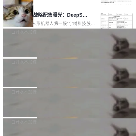
5% RHAE Best@1，超过了 ARC 报告的人类专
覆盖 rust-lang/rust 单一仓库的代码贡献。这不
局
家基线 95.4%。 不是又一个 coding agent 包装
是项目级别的官方立场，目前由五个团队采纳，
宇树科技 IPO 战略配售曝光：DeepSe
器 Prime Agent 的架构和市面上大多数 coding
但它可能是主流开源项目中关于 AI 辅助贡献最
ek 获配 93.3 万股，锁定 36 个月
agent 有本质区别。大多数 agent harness 的设
细致的一份规则。 政策的核心只有一句话：LLM
8月6日晚间，“人形机器人第一股”宇树科技股份
计是基于早期模型的能力—...
可以用来分析、提炼、审阅、建议，但不能用来
有限公司披露IPO发行价格及战略配售结果，杭
白开水不加糖
创作。 具体来说，LLM 生成的代码可以提交，
州深度求索人工智能基础技术研究有限公司（De
但必须满足五个条件：预先安排、非关键、高质
Docker 29.7.2 发布
epSeek）获配93.3399万股，按150.8元/股发行
量、充分测试、充分审查，并且必须披露。LLM
价格计算，认购金额约1.41亿元，股份锁定期为
Docker 29.7.2 现已发布，具体更新内容如下：
不得生成涉及安全性的关键变更，除非作者本身
36个月。 公告显示，本次宇树科技战略配售对
Bug fixes and enhancements 修复多次传递同
白开水不加糖
就是领域专家。即使如此，政策也"强烈不建
象主要包括长期投资机构、与公司业务具有战略
一环境变量时，docker service create和docker
议"这么做。 对于不披露的情况，审核者可以直
合作关系或长期合作愿景的大型企业、科创板保
Apache Fluss 毕业成为顶级项目
service update会发生 panic 的问题。docker/cl
接关闭 PR，无需解释。 政策作者 Jynn Ne...
荐人跟投子公司，以及公司高级管理人员和核心
i#7145 修复了 Docker Engine 29.7.0 中引入的
今年 7 月，Apache Fluss 的毕业提案在 Apach
员工参与设立的专项资产管理计划。其中，Dee
一个回归问题，该问题导致拉取镜像时会拒绝包
e 孵化器项目管理委员会（IPMC）投票中获得
白开水不加糖
pSeek作为与宇树科技具备战略合作关系的企
含绝对 hardlink 目标的镜像（此类镜像由某些镜
全票通过，随后获 Apache 软件基金会董事会批
业，获配股份数量占本次发行数量的2.31%。 除
像构建工具生成）。moby/moby#53305 修复了
马斯克 AI 百科项目 Grokipedia 被曝数
准。今天，Apache 软件基金会正式宣布 Apach
DeepSeek外，腾讯旗下上海启善投资有限公司
月未更新
Docker Engine 29.7.0 中引入的一个回归问
e Fluss 孵化毕业，成为 Apache 顶级项目（TL
埃隆·马斯克推出的AI百科项目 Grokipedia 被曝
获配9...
题，该问题可能导致在旧版 Linux 内核...
P）！这一里程碑不仅标志着 Fluss 迈入新的发
长期停止内容更新，未能实现其作为“AI版维基百
白开水不加糖
展阶段，也将进一步推动流式存储、实时湖仓与
科”替代品的目标。 据 Lawfare 最新调查，自今
AI 数据基础加速融合，为实时数据基础设施的发
Solon I18n：三种解析器，零样板代码
年4月以来，Grokipedia 页面更新功能基本停