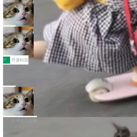
现实 过去两年，CIO们的焦虑清单上多了两项：
设置，如果用布尔值 + 可空字段来表示——bool
个"AI 知识库 + 聊天机器人"——每个大厂都在
一是如何让大模型和智能体应用安全地从PoC走
ean 表示是否可切换，nullable 的默认模式、浅
Deno 团队开源 Celld，可自托管的分
做，没什么新鲜的。 但 Kenton Varda 在 Twitte
向生产，二是如何让测试团队跟得上AI应用...
布式 Durable Objects
色方案、深色方案——会产生大量无意义的组
r 上把事情说清楚了： 今天我们发布了 Cloudfla
Ryan Dahl 领导的 Deno 团队推出了最新开源项
合。方案缺了、配置冲突了、全 null 了。要知道
re OS，一个带连接器的聊天机器人，跟其他所
目 Celld，一个能在自己机器上运行 Cloudflare
局
哪些组合有效，作者说，你得靠"文档、校验、或
有科技公司做的一样。只不过，实际上它不一
Workers 和 Durable Objects 的守护进程。 设
者部落知识"。 换个写法。Rust 的 enum，两个
样。这是 Sandstorm.io 的重制版，我十年前的
鲁大师7月新机性能/流畅/AI榜：vivo夺
计思路很直接：每个对象是一个独立的 SQLite
变体：Switchable...
性能、流畅双第一，三星Galaxy Z系列
那个创业公司。不同的是，这次它构建在 Cloudf
数据库，按名称寻址，复制到你自己的 S3 兼容
2026年7月的手机市场，由于存储等硬件成本暴
新折叠缺席
lare Workers 上——我花了九年时间搭建的平台
存储库里。节点之间只通过这个存储库协调——
增，手机厂商的日子也不好过啊，新机速度明显
开
开源科技
——并且深度集成了 AI。这基本上是我十年秘密
没有控制平面，没有共识协议。每个对象自带一
放缓，因此硝烟味淡了许多。新机参数规格除开
计划的顶峰。 十年前，Ken...
个小型数据库，应用天然按分片构建，单个数据
Zed 推出 DeltaDB，一个记录 commit
高价的三星折叠（三星Galaxy Z Fold8 Ultra / Z
之间所有操作的版本控制系统
库的竞争和爆炸半径问题在设计层面就被消除
Fold8 / Z Flip8）外，其余要么是中低端机器，
Zed 编辑器团队发布了新项目——DeltaDB，一
了。 闲置的 cell 会休眠到几乎不占资源。当 cel
例如iQOO Z11i、REDMI Note 17、REDMI No
个在 git commit 之间记录每一次编辑操作的版
局
l 迁移或唤醒时，新宿主从 S3 恢复 SQLite 数据
te 17 Pro、OPPO K15，要么是vivo X300 E这
本控制系统。目前处于 Early Access 阶段。 De
库继续执行。存储库是持久化的唯一真相...
样的次旗舰。 Galaxy Z Fold8 Ultra / Z Fold8 /
SpaceXAI 单季资本开支达 183 亿美元
ltaDB 的核心思路直接写在 landing page 最显
Z Flip8三款折叠屏新机均在7月22日发布，且全
眼的位置：「Software is made between com
根据风险投资人Tomer Tunguz 博客（VC 分
部搭载骁龙8 Elite Gen5 for Galaxy，它们本该
mits」——软件是在 commit 之间写出来的。git
析）披露的最新分析与第二季度业绩报告，Spac
白开水不加糖
是7月性...
只记录了你提交的最终状态，但真正的工作过程
eXAI在上个季度的总资本支出飙升至183.7亿美
——打字、删改、试错、agent 对话——都在 co
Meta 发布终端编程 Agent“Muse Cod
元。其中，绝大部分资金被直接用于 AI 领域，