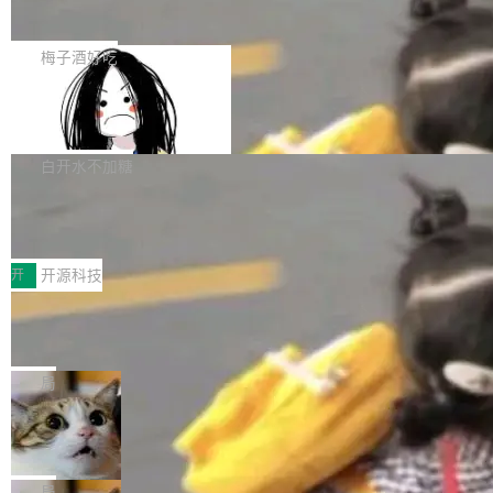
展开启新的篇章。
滞，过去三个月内没有任何条目完成更新，用户
如果你在 Spring Boot 里做过国际化，流程大概
提交的编辑请求也长期处于待处理状态。 Groki
是这样的：配 MessageSource 的 Bean、写 R
梅子酒好吃
pedia 于去年底上线，定位为由人工智能生成内
eloadableResourceBundleMessageSource、
容的百科平台，被马斯克视为传统众包百科网站
Apache Doris 4.1 全面增强 Iceberg：
声明 LocaleResolver、注册 LocaleChangeInt
支持 UPDATE、MERGE INTO 与 Iceb
维基百科的替代方案。Lawfare 调查发现，无论
erceptor…五六步之后才能看到第一行翻译文
Apache Doris 4.1 要补齐的，正是缺失的那一
erg V3
热门页面还是低关注度页面，均未出现近期更
本。 Solon 换了个方式。整个 i18n 模块围绕三
半。在已有查询能力的基础上，Doris 进一步支
白开水不加糖
新，相关问题并非局限于特定领域，而是在不同
个解析器、一个注解、一个工具类展开——没有
持了 UPDATE、DELETE、MERGE INTO 等数
主题和访问量页面中普遍存在。 调查人员最初认
XML、没有拦截器注册、没有样板配置。 资源
Testin XAgent：CIO智能测试落地指南
据修改操作、完整的表结构管理与分区演进，以
为，Grokipedia可能只是限...
文件的约定 把文件放到 resources/i18n/ 下： r
及 rewrite_data_files、expire_snapshots 等日
7月30日，TiD2026质量竞争力大会在北京中关
esources/i18n/messages.properties ...
常维护操作，并完整支持 Iceberg V3 格式。
村国家自主创新示范区会议中心开幕。本届大会
开
开源科技
由中关村智联软件服务业质量创新联盟主办，以
让非法状态不可表示：一篇关于 ADT
“智构可信·质创未来——AI原生时代的质量新范
的帖子在 Reddit 火了
式”为主题，直面AI从实验室走向规模化产业落地
有一种东西，一旦用过就回不去了。Alex Fedos
的核心质量命题。会上，《2026智能研发生产力
eev 管它叫"软件设计的基石"。 他说的东西不新
局
工具选型手册》发布，Testin云测的Testin XAge
鲜——代数数据类型（ADT），尤其是和类型
Cloudflare 开源内部企业 AI 平台 Clou
nt智能测试系统入选AI测试领域代表产品。对CI
（sum type）。但他说清楚了一件事：这不是类
dflare OS
O而言，这提示了一个转变：AI测试正在从效率
型系统的学术体操，是日常编码的思维方式。 文
Cloudflare 发布了一个开源项目 Cloudflare O
工具升级为企业的质量基础设施。 CIO面对的新
章从一个简单的例子切入。一个网站的深色主题
S。如果你只看官方博客，你会觉得这是又一
局