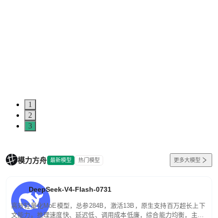
1
2
3
模力方舟
最新模型
热门模型
更多大模型
DeepSeek-V4-Flash-0731
高效轻量化MoE模型，总参284B，激活13B，原生支持百万超长上下
文能力。推理速度快、延迟低、调用成本低廉，综合能力均衡，主打