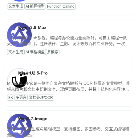
高并发、轻量化任务，适合日常对话、内容创作、基础 RAG、批量
文本生成
AI 编程模型
Function Calling
文案处理等普惠刚需场景。
Qwen3.8-Max
2.4万亿参数MoE旗舰，编程与办公能力全面跃升，可自主编程十数
天交付完整项目。胜任法律、金融、设计等数百种专业任务，一次对
话端到端交付生产级成果。原生视觉理解贯穿规划、执行与验证全流
文本生成
AI 编程模型
多模态
程，支持超长文档与长视频的深度语义解析。长程任务中自主规划与
闭环迭代，持续进化。
MinerU2.5-Pro
MinerU2.5-Pro是一款面向复杂文档解析与 OCR 场景的专业模型，能
够从图片和文档中识别文字、理解页面布局，并将非结构化内容转换
为便于存储、检索和二次处理的结构化结果。
8K
多语言
文档处理/OCR
Wan2.7-Image
万相 2.7 图像生成与编辑模型，支持组图、多图参考、交互式编辑和
最高 2K 输出。