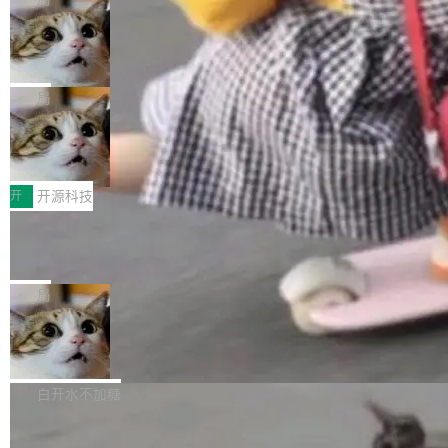
现实 过去两年，CIO们的焦虑清单上多了两项：
设置，如果用布尔值 + 可空字段来表示——bool
个"AI 知识库 + 聊天机器人"——每个大厂都在
一是如何让大模型和智能体应用安全地从PoC走
ean 表示是否可切换，nullable 的默认模式、浅
Deno 团队开源 Celld，可自托管的分
做，没什么新鲜的。 但 Kenton Varda 在 Twitte
向生产，二是如何让测试团队跟得上AI应用...
布式 Durable Objects
色方案、深色方案——会产生大量无意义的组
r 上把事情说清楚了： 今天我们发布了 Cloudfla
Ryan Dahl 领导的 Deno 团队推出了最新开源项
合。方案缺了、配置冲突了、全 null 了。要知道
re OS，一个带连接器的聊天机器人，跟其他所
目 Celld，一个能在自己机器上运行 Cloudflare
局
哪些组合有效，作者说，你得靠"文档、校验、或
有科技公司做的一样。只不过，实际上它不一
Workers 和 Durable Objects 的守护进程。 设
者部落知识"。 换个写法。Rust 的 enum，两个
样。这是 Sandstorm.io 的重制版，我十年前的
鲁大师7月新机性能/流畅/AI榜：vivo夺
计思路很直接：每个对象是一个独立的 SQLite
变体：Switchable...
性能、流畅双第一，三星Galaxy Z系列
那个创业公司。不同的是，这次它构建在 Cloudf
数据库，按名称寻址，复制到你自己的 S3 兼容
2026年7月的手机市场，由于存储等硬件成本暴
新折叠缺席
lare Workers 上——我花了九年时间搭建的平台
存储库里。节点之间只通过这个存储库协调——
增，手机厂商的日子也不好过啊，新机速度明显
开
开源科技
——并且深度集成了 AI。这基本上是我十年秘密
没有控制平面，没有共识协议。每个对象自带一
放缓，因此硝烟味淡了许多。新机参数规格除开
计划的顶峰。 十年前，Ken...
个小型数据库，应用天然按分片构建，单个数据
Zed 推出 DeltaDB，一个记录 commit
高价的三星折叠（三星Galaxy Z Fold8 Ultra / Z
之间所有操作的版本控制系统
库的竞争和爆炸半径问题在设计层面就被消除
Fold8 / Z Flip8）外，其余要么是中低端机器，
Zed 编辑器团队发布了新项目——DeltaDB，一
了。 闲置的 cell 会休眠到几乎不占资源。当 cel
例如iQOO Z11i、REDMI Note 17、REDMI No
个在 git commit 之间记录每一次编辑操作的版
局
l 迁移或唤醒时，新宿主从 S3 恢复 SQLite 数据
te 17 Pro、OPPO K15，要么是vivo X300 E这
本控制系统。目前处于 Early Access 阶段。 De
库继续执行。存储库是持久化的唯一真相...
样的次旗舰。 Galaxy Z Fold8 Ultra / Z Fold8 /
SpaceXAI 单季资本开支达 183 亿美元
ltaDB 的核心思路直接写在 landing page 最显
Z Flip8三款折叠屏新机均在7月22日发布，且全
眼的位置：「Software is made between com
根据风险投资人Tomer Tunguz 博客（VC 分
部搭载骁龙8 Elite Gen5 for Galaxy，它们本该
mits」——软件是在 commit 之间写出来的。git
析）披露的最新分析与第二季度业绩报告，Spac
白开水不加糖
是7月性...
只记录了你提交的最终状态，但真正的工作过程
eXAI在上个季度的总资本支出飙升至183.7亿美
——打字、删改、试错、agent 对话——都在 co
Meta 发布终端编程 Agent“Muse Cod
元。其中，绝大部分资金被直接用于 AI 领域，