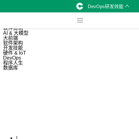
DevOps研发效能
综合
开源资讯
软件资讯
AI & 大模型
大前端
软件架构
开发技能
硬件 & IoT
DevOps
程序人生
数据库
1