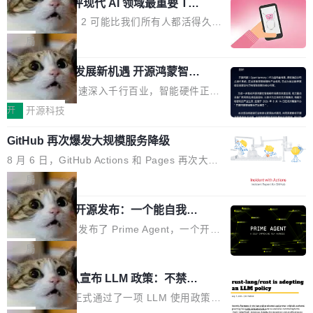
业化营销服务的需求从未如此迫切。 但市场扩容
xAI 前工程师评现代 AI 领域最重要 Top
n 这条推文引发了广泛讨论。他不是在说风凉
巧机身有效提升市面主流标准A...
3 开源项目
的同时,服务商的竞争逻辑正在改变。2026年Top
话，他是说出了一个圈内人尽皆知但很少公开捅
Flash Attention 2 可能比我们所有人都活得久。
Agency年度合辑的观察指出,“产品”这个离消费
破的事实。 Jordan 随后补充了一句软化声明：
这句话不是来自某个技术博客，而是出自 Hieu
局
者最近的载体,在整个品牌营销层面的权重显著变
「我不认为这些会议上大部分论文都在过度宣传
Pham 的一条推文。Hieu Pham 是谁？他是 xAI
高了。全域营销服务商的竞争正在从规模转向深
或造假。问题是，作为读者，如果你筛选出那些
共商智能硬件发展新机遇 开源鸿蒙智能
的早期工程师之一，在 Grok 训练基础设施团队
度,案例厚度、全域覆盖、多线协同...
硬件开发者日杭州站即将举行
看起来最令人兴奋的论文，那它们大部分都是过
工作过。近日他在 X 上发了一条帖子，列出了他
随着万物智联加速深入千行百业，智能硬件正从
度宣传的。」 这才是真正的痛点。不是所有论文
认为现代 AI 领域最重要的三个开源项目。 第一
单点设备迈向智能化、网联化、协同化发展。作
开
开源科技
都有问题，是最吸引眼球的那批论文最有问题。
个名字毫无悬念：Flash Attention 2。 Hieu 的
为面向全场景、跨终端的分布式操作系统，开源
他引用的帖子来自 Mathew Shen，一位 ICLR 2
理由很具体。FA 系列不需要解释，但 FA2 是他
GitHub 再次爆发大规模服务降级
鸿蒙通过统一技术底座和分布式能力，为不同类
026 的读者：「看了篇 ...
认为最重要的一个——复杂度恰到好处，刚好能
型智能设备的开发、连接与互联提供关键支撑，
8 月 6 日，GitHub Actions 和 Pages 再次大规
驱动你去学 CuTe，但还没被那些"邪恶的" Hopp
也为产业链企业探索产品创新与商业增长打开新
模服务降级，Actions 完全不可用超过 5 小时，
局
er++ 优化所淹没，足够容易修改和适配。 更关
的空间。 8月14日，开源鸿蒙智能硬件开发者日
webhook 停发，连自托管 runner 也因调度层故
键的是 FA2 的持久性...
（OHDD：OpenHarmony Hardware Develope
Prime Agent 开源发布：一个能自我改
障无法工作。Pages、Copilot code review、C
进的编程 Agent，ARC-AGI 3 超越人类
r Day）将在杭州启航。活动面向智能硬件产业
opilot coding agent 全部受影响。从检测到完全
Prime Intellect 发布了 Prime Agent，一个开源
专家基线
链企业和开发者，邀请行业专家与资深技术顾
恢复，大约 12 小时。 这是 2026 年 8 月的第六
的编程 Agent Harness，核心设计围绕两个抽
局
问，围绕开源鸿蒙技术能力、设备适配、芯片适
起事故，其中四起与 AI/Copilot 服务相关。 Git
象：Recursive Language Model（RLM）和 C
配、功耗与稳定性调优、兼容性测评及统一互联
Rust 项目团队宣布 LLM 政策：不禁
Hub 员工 kdaigle 在 HN 讨论中贴出了一组数
ontinual Harness。在 ARC-AGI 3 基准测试
等内容展开系统讲解和实战交流，帮助企业进一
止，但你要承认哪些代码不是你写的
据：2025 年全年 10 亿次 commit。现在，每周
上，Prime Agent + Opus 5 的组合达到了 95.
Rust 语言项目正式通过了一项 LLM 使用政策，
步了解开源鸿蒙在智能...
2.75 亿次，全年预计 140 亿次。GitHub...