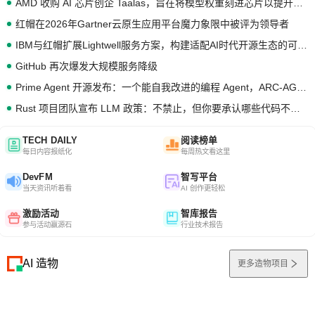
AMD 收购 AI 芯片创企 Taalas，旨在将模型权重刻进芯片以提升推理性能
红帽在2026年Gartner云原生应用平台魔力象限中被评为领导者
IBM与红帽扩展Lightwell服务方案，构建适配AI时代开源生态的可信基础设施
GitHub 再次爆发大规模服务降级
Prime Agent 开源发布：一个能自我改进的编程 Agent，ARC-AGI 3 超越人类专家基线
Rust 项目团队宣布 LLM 政策：不禁止，但你要承认哪些代码不是你写的
TECH DAILY
阅读榜单
每日内容报纸化
每周热文看这里
DevFM
智写平台
当天资讯听着看
AI 创作更轻松
激励活动
智库报告
参与活动赢源石
行业技术报告
AI 造物
更多造物项目