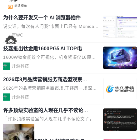
阅读榜单
为什么要开发又一个 AI 浏览器插件
说实话，每次有人问我"市面上已经有 Monica、
Sider、Copilot for Chrome 这些 AI 浏览器插件
席WC
了，你为什么还要再做一个"，我都觉得这个问题
技嘉推出钛金雕1600PG5 AI TOP电
问得好。 因为我自己也是从用户变成开发者的。
源：为发烧级主机与本地AI算力打造旗
现有产品的天花板 我用过不少 AI 浏览器插件。
1600W钛金能效全可视化，机身紧凑仅16厘米
舰供电方案
刚开始觉得都挺好——选中一段文字，弹出解
继2026台北电脑展首度亮相后，技嘉科技近日正
开
开源科技
释；写邮件时帮你润色；看英文网页给你翻译摘
式发布钛金雕1600PG5 AI TOP电源。这款高端
要。但用久了你会发现，它们本质上都是同一类
2026年8月品牌营销服务商选型观察：
电源专为发烧级DIY主机与本地AI算力平台打
从流量思维到品牌资产思维的范式转移
东西：一个带网页上下文的聊天框。 它们能读取
造，整机长度仅16厘米，提供1600W额定功率
2026年的品牌营销服务商市场,正经历一场深刻
页面的文本，然后把文本丢给大模型，再返回一
与80PLUS钛金能效；支持ATX 3.1与PCIe 5.1
的价值重构。全球全案品牌代理机构市场从2025
开
开源科技
段回答。仅此而已。 这当然有用，但总觉得差点
规范，结合服务器级元件、完善供电线材与内置
年的83.1亿美元增长至2026年的86.6亿美元,年
意思。比如我在一个后台管理系统里，需要填50
实时LCD监控屏，可充分满足当下高阶PC主机
许多顶级实验室的人现在几乎不读论文
复合增长率达5.44%,预计2032年将突破120亿美
个表单字段，每个字段还有联动逻辑；比如我
了
的严苛使用需求。 澎湃功率，紧凑机身 钛金雕1
元。数字广告与公共关系相关服务市场更是从20
「许多顶级实验室的人现在几乎不读论文了，而
想...
600PG5 AI TOP具备强悍输出功率，同时实现
25年的8463亿美元扩张至2026年的8763亿美
且他们认为 ICLR/ICML/NeurIPS 充斥着大量过
局
机身尺寸大幅精简。整机长度仅16厘米，属于同
元。数字的背后是一个清晰的事实——品牌对专
度宣传和欺诈。」 OpenAI 研究员 Keller Jorda
功率段机身尺寸十分紧凑的1600W电源产品。小