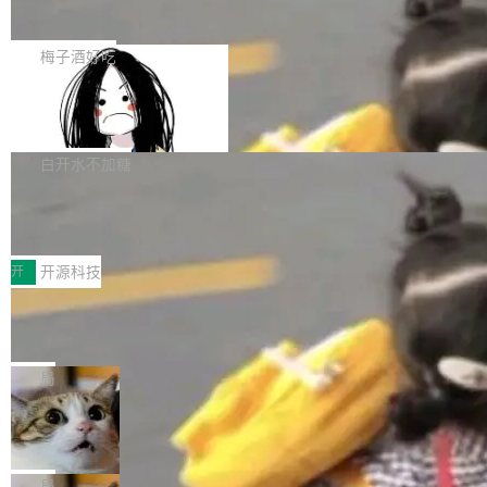
展开启新的篇章。
滞，过去三个月内没有任何条目完成更新，用户
如果你在 Spring Boot 里做过国际化，流程大概
提交的编辑请求也长期处于待处理状态。 Groki
是这样的：配 MessageSource 的 Bean、写 R
梅子酒好吃
pedia 于去年底上线，定位为由人工智能生成内
eloadableResourceBundleMessageSource、
容的百科平台，被马斯克视为传统众包百科网站
Apache Doris 4.1 全面增强 Iceberg：
声明 LocaleResolver、注册 LocaleChangeInt
支持 UPDATE、MERGE INTO 与 Iceb
维基百科的替代方案。Lawfare 调查发现，无论
erceptor…五六步之后才能看到第一行翻译文
Apache Doris 4.1 要补齐的，正是缺失的那一
erg V3
热门页面还是低关注度页面，均未出现近期更
本。 Solon 换了个方式。整个 i18n 模块围绕三
半。在已有查询能力的基础上，Doris 进一步支
白开水不加糖
新，相关问题并非局限于特定领域，而是在不同
个解析器、一个注解、一个工具类展开——没有
持了 UPDATE、DELETE、MERGE INTO 等数
主题和访问量页面中普遍存在。 调查人员最初认
XML、没有拦截器注册、没有样板配置。 资源
Testin XAgent：CIO智能测试落地指南
据修改操作、完整的表结构管理与分区演进，以
为，Grokipedia可能只是限...
文件的约定 把文件放到 resources/i18n/ 下： r
及 rewrite_data_files、expire_snapshots 等日
7月30日，TiD2026质量竞争力大会在北京中关
esources/i18n/messages.properties ...
常维护操作，并完整支持 Iceberg V3 格式。
村国家自主创新示范区会议中心开幕。本届大会
开
开源科技
由中关村智联软件服务业质量创新联盟主办，以
让非法状态不可表示：一篇关于 ADT
“智构可信·质创未来——AI原生时代的质量新范
的帖子在 Reddit 火了
式”为主题，直面AI从实验室走向规模化产业落地
有一种东西，一旦用过就回不去了。Alex Fedos
的核心质量命题。会上，《2026智能研发生产力
eev 管它叫"软件设计的基石"。 他说的东西不新
局
工具选型手册》发布，Testin云测的Testin XAge
鲜——代数数据类型（ADT），尤其是和类型
Cloudflare 开源内部企业 AI 平台 Clou
nt智能测试系统入选AI测试领域代表产品。对CI
（sum type）。但他说清楚了一件事：这不是类
dflare OS
O而言，这提示了一个转变：AI测试正在从效率
型系统的学术体操，是日常编码的思维方式。 文
Cloudflare 发布了一个开源项目 Cloudflare O
工具升级为企业的质量基础设施。 CIO面对的新
章从一个简单的例子切入。一个网站的深色主题
S。如果你只看官方博客，你会觉得这是又一
局