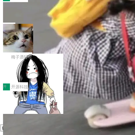
件。 腾讯网平团队在UCL-MPComm中实现了一
型或企业内部部署模型提升研发效率。但随着 AI
各领域的应用成果，覆盖技术底座、行业赋能、
个独立于业务线程的全局通信引擎（Engine），
Coding 从个人辅助工具逐步走向团队级、组织
Jeff Dean 离开 Google：一个时代的结
产品应用、支撑保障、专题等五大方向。深信服
并实...
束，一个实验室的开始
级应用，企业在规模化落地过程中，对安全性、
AI算力网关（AI创新平台）成功入选！ 随着各行
Google 员工编号 20。MapReduce 作者之一。
可控性和代码质量提出了更高要求。 首先是数据
各业的Agent走向规模化建设，算力构成形态逐
Bigtable 作者之一。TensorFlow 的作者之一。
局
安全与合规要求。对于大多数普通研发场景，公
渐丰富，用户关注的重点也在发生变化：不只是
Gemini 的架构师。Google 首席科学家。 Jeff D
有云模型能够满足快速试用和效率提升的需求。
让AI用起来，还要进一步看清混合算力时代下，
🔥 SolonCode v2026.8.4 发布：界面
ean 在 Google 工作了 27 年后，宣布离职。 他
但对于金融、能源、医疗等对数据安全要求较...
字体可调、22 种语言、记忆搜索增强
Token花在哪里、算力是否被充分利用，以及持
不是一个人走。一同离开的还有 Sanjay Ghema
打开终端就能上岗的全中文编码智能体，这一轮
续增长的AI成本该如何优化。 深信服AI算力网关
wat（Google 员工编号 23，Jeff Dean 二十多
把「看得清、用母语、记得住」三件事一次补
梅子酒好吃
正是围绕这些实际问题，从Token治理和成本治
年的编程搭档，MapReduce 和 Bigtable 的共同
齐。 SolonCode 是什么 SolonCode 是杭州无
理两个方面，让用户的每一份算力都看得清、管
作者）、Quoc Le（Google 大脑核心成员，Se
让“代码语义理解”深度释放AI Coding
耳科技研发的企业级终端编码智能体——一位全
得住、用得稳、省得下、更安全！ 一、从现在开
价值潜能：华为云码道（CodeArts）
q2Seq 和 DocAI 的共同发明人）以及 Oriol Vin
中文驱动的数字员工，自主理解需求、规划步
一、代码仓深度理解技术的作用与价值 在软件工
始，Token使用一目...
代码仓技术解析
yals（Gemini 联合负责人，AlphaSta...
骤、编写代码。不挑模型、不挑平台，curl 一行
程实践中，代码仓是企业核心知识资产的主要载
开
开源科技
装完即用。 开源地址：Gitee · GitCode · GitHu
体。企业级代码仓库通常包含数十万乃至数百万
b 安装 支持 Java 8+（8~26）、macOS / Linu
个文件，其规模远超单次模型调用可承载的上下
x / Windows / Harmony PC。 # macOS / Linu
文窗口。随着项目规模的持续扩张与代码历史的
x / Harmony PC curl -fsSL https://solon.noea
不断累积，代码仓中的模块关系、接口契约、业
r.org/solon...
务逻辑等关键信息往往分散于数十乃至数百个文
件之中，形成高度复杂的知识关联网络。传统的