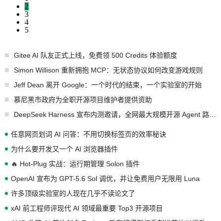
2
3
4
5
Gitee AI 队友正式上线，免费领 500 Credits 体验额度
Simon Willison 重新拥抱 MCP：无状态协议如何改变游戏规则
Jeff Dean 离开 Google：一个时代的结束，一个实验室的开始
慕尼黑市政府为全职开源项目维护者提供资助
DeepSeek Harness 宣布内测邀请，全网最大规模开源 Agent 路演现场诞生
任意网页划词 AI 问答：不用切换标签页的效率秘诀
为什么要开发又一个 AI 浏览器插件
🔥 Hot-Plug 实战：运行期管理 Solon 插件
OpenAI 宣布为 GPT-5.6 Sol 调优，并让免费用户无限用 Luna
许多顶级实验室的人现在几乎不读论文了
xAI 前工程师评现代 AI 领域最重要 Top3 开源项目