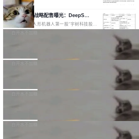
5% RHAE Best@1，超过了 ARC 报告的人类专
覆盖 rust-lang/rust 单一仓库的代码贡献。这不
局
家基线 95.4%。 不是又一个 coding agent 包装
是项目级别的官方立场，目前由五个团队采纳，
宇树科技 IPO 战略配售曝光：DeepSe
器 Prime Agent 的架构和市面上大多数 coding
但它可能是主流开源项目中关于 AI 辅助贡献最
ek 获配 93.3 万股，锁定 36 个月
agent 有本质区别。大多数 agent harness 的设
细致的一份规则。 政策的核心只有一句话：LLM
8月6日晚间，“人形机器人第一股”宇树科技股份
计是基于早期模型的能力—...
可以用来分析、提炼、审阅、建议，但不能用来
有限公司披露IPO发行价格及战略配售结果，杭
白开水不加糖
创作。 具体来说，LLM 生成的代码可以提交，
州深度求索人工智能基础技术研究有限公司（De
但必须满足五个条件：预先安排、非关键、高质
Docker 29.7.2 发布
epSeek）获配93.3399万股，按150.8元/股发行
量、充分测试、充分审查，并且必须披露。LLM
价格计算，认购金额约1.41亿元，股份锁定期为
Docker 29.7.2 现已发布，具体更新内容如下：
不得生成涉及安全性的关键变更，除非作者本身
36个月。 公告显示，本次宇树科技战略配售对
Bug fixes and enhancements 修复多次传递同
白开水不加糖
就是领域专家。即使如此，政策也"强烈不建
象主要包括长期投资机构、与公司业务具有战略
一环境变量时，docker service create和docker
议"这么做。 对于不披露的情况，审核者可以直
合作关系或长期合作愿景的大型企业、科创板保
Apache Fluss 毕业成为顶级项目
service update会发生 panic 的问题。docker/cl
接关闭 PR，无需解释。 政策作者 Jynn Ne...
荐人跟投子公司，以及公司高级管理人员和核心
i#7145 修复了 Docker Engine 29.7.0 中引入的
今年 7 月，Apache Fluss 的毕业提案在 Apach
员工参与设立的专项资产管理计划。其中，Dee
一个回归问题，该问题导致拉取镜像时会拒绝包
e 孵化器项目管理委员会（IPMC）投票中获得
白开水不加糖
pSeek作为与宇树科技具备战略合作关系的企
含绝对 hardlink 目标的镜像（此类镜像由某些镜
全票通过，随后获 Apache 软件基金会董事会批
业，获配股份数量占本次发行数量的2.31%。 除
像构建工具生成）。moby/moby#53305 修复了
马斯克 AI 百科项目 Grokipedia 被曝数
准。今天，Apache 软件基金会正式宣布 Apach
DeepSeek外，腾讯旗下上海启善投资有限公司
月未更新
Docker Engine 29.7.0 中引入的一个回归问
e Fluss 孵化毕业，成为 Apache 顶级项目（TL
埃隆·马斯克推出的AI百科项目 Grokipedia 被曝
获配9...
题，该问题可能导致在旧版 Linux 内核...
P）！这一里程碑不仅标志着 Fluss 迈入新的发
长期停止内容更新，未能实现其作为“AI版维基百
白开水不加糖
展阶段，也将进一步推动流式存储、实时湖仓与
科”替代品的目标。 据 Lawfare 最新调查，自今
AI 数据基础加速融合，为实时数据基础设施的发
Solon I18n：三种解析器，零样板代码
年4月以来，Grokipedia 页面更新功能基本停