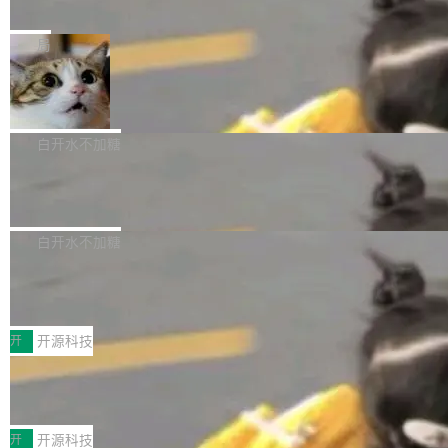
e” 和 Muse Spark 1.2 模型
mmit 之间的空隙里丢失了。 DeltaDB 要做的就
金额高达158.3亿美元，这一单项投入已经逼近
Meta 今天发布了两款 AI 产品：Muse Code，
是把这段空隙补上。 回退到任何一次编辑：Delt
微软同期总资本开支的四成。 与亚马逊、Alpha
一个在终端里运行的编程 agent；Muse Spark
局
aDB 捕获 commit 之间的每一次操作，...
bet、微软以及 Meta 等传统科技巨头相比，Spa
1.2，驱动这个 agent 的新模型。一句话概括：
ceXAI的资金消耗速度尤为引人瞩目。然而，支
美团开源 LoHoSearch，用知识图谱校
你可以用 curl -fsSL https://dev.meta.ai/install.
准 AI 能力认知
撑庞大支出的资金来源却呈现出截然不同的面
sh | bash 安装一个能在大项目里自动规划、写
机器出题的前提，是让机器拥有全局视野。整个
貌。数据显示，微软和 Meta 主要依托充沛的经
代码、验证结果的 AI 终端工具。 据介绍，Muse
构建流程可以分为四个环节：建图 → 控制难度
白开水不加糖
营现金流来覆盖资本开支，其资本支出覆盖率分
Code 是 Meta 的编程 agent 产品。它和市场上
→ 质量把关 → 数据概览。
别达到155% 和106%;而SpaceXAI的经营现金
腾讯开源 UCL-MPComm 通信库
已有的终端编程 agent 在设计理念上有几个明显
流仅能覆盖资本开支的12...
的差异点。 异步后台 agent：Muse Code 有一
腾讯网平团队宣布开源了 UCL-MPComm 通信
个主 agent 循环，外加一组后台 agent。这些后
库，并将作为transport接入Mooncake TENT。
白开水不加糖
台 agent...
该通信库针对AI Memory池化场景的数据传输需
CoStrict入选工信部2025人工智能应用
求进行了深度优化，能够实现数据中心内大规模
典型案例
计算节点间多种内存类型的高性能通信。 UCL-
近日，工信部科技司公示《2025人工智能应用典
MPComm将作为一种传输引擎接入Mooncake T
型案例入选名单》，深信服“面向企业研发场景的
开
开源科技
ENT，实现零拷贝传输性能提升30%、非零拷贝
开源 AI 编程平台 CoStrict 应用”凭借卓越的技术
传输性能最高提升5倍。UCL-MPComm底层基
深信服AI算力网关入选工信部人工智能
创新与落地成效成功入选。 全链路私有化部署，
应用典型案例！
于自研UCL-Engine通信引擎，后续腾讯网平将
助力企业AI研发安全落地 当前，越来越多企业已
前不久，工业和信息化部正式发布《2025年人工
持续开源更多基于UCL-Engine的高性能通信组
经开始引入 AI Coding 工具，通过调用公有云模
智能应用典型案例名单》，集中展示人工智能在
开
开源科技