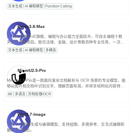
高并发、轻量化任务，适合日常对话、内容创作、基础 RAG、批量
文本生成
AI 编程模型
Function Calling
文案处理等普惠刚需场景。
Qwen3.8-Max
2.4万亿参数MoE旗舰，编程与办公能力全面跃升，可自主编程十数
天交付完整项目。胜任法律、金融、设计等数百种专业任务，一次对
话端到端交付生产级成果。原生视觉理解贯穿规划、执行与验证全流
文本生成
AI 编程模型
多模态
程，支持超长文档与长视频的深度语义解析。长程任务中自主规划与
闭环迭代，持续进化。
MinerU2.5-Pro
MinerU2.5-Pro是一款面向复杂文档解析与 OCR 场景的专业模型，能
够从图片和文档中识别文字、理解页面布局，并将非结构化内容转换
为便于存储、检索和二次处理的结构化结果。
8K
多语言
文档处理/OCR
Wan2.7-Image
万相 2.7 图像生成与编辑模型，支持组图、多图参考、交互式编辑和
最高 2K 输出。