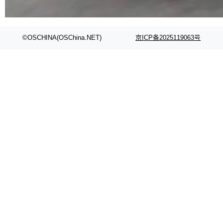
代码检索手段（如关键词匹配、目录遍历）仅能
在语法层面完成文本定位，难以触及代码的语义
内涵与结构关联，导致开发者使用代码智能体在
©OSCHINA(OSChina.NET)
京ICP备2025119063号
理解大规模代码仓时面临显著"代码仓理解"瓶
颈。 代码仓深度理解服务（以下简称" CodeBas
e深度理解服务"）是华为云码道（CodeA...