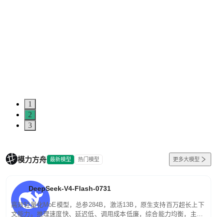
1
2
3
模力方舟
最新模型
热门模型
更多大模型
DeepSeek-V4-Flash-0731
高效轻量化MoE模型，总参284B，激活13B，原生支持百万超长上下
文能力。推理速度快、延迟低、调用成本低廉，综合能力均衡，主打