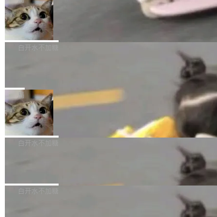
l 迁移或唤醒时，新宿主从 S3 恢复 SQLite 数据
te 17 Pro、OPPO K15，要么是vivo X300 E这
本控制系统。目前处于 Early Access 阶段。 De
库继续执行。存储库是持久化的唯一真相...
样的次旗舰。 Galaxy Z Fold8 Ultra / Z Fold8 /
SpaceXAI 单季资本开支达 183 亿美元
ltaDB 的核心思路直接写在 landing page 最显
Z Flip8三款折叠屏新机均在7月22日发布，且全
眼的位置：「Software is made between com
根据风险投资人Tomer Tunguz 博客（VC 分
部搭载骁龙8 Elite Gen5 for Galaxy，它们本该
mits」——软件是在 commit 之间写出来的。git
析）披露的最新分析与第二季度业绩报告，Spac
白开水不加糖
是7月性...
只记录了你提交的最终状态，但真正的工作过程
eXAI在上个季度的总资本支出飙升至183.7亿美
——打字、删改、试错、agent 对话——都在 co
Meta 发布终端编程 Agent“Muse Cod
元。其中，绝大部分资金被直接用于 AI 领域，
e” 和 Muse Spark 1.2 模型
mmit 之间的空隙里丢失了。 DeltaDB 要做的就
金额高达158.3亿美元，这一单项投入已经逼近
Meta 今天发布了两款 AI 产品：Muse Code，
是把这段空隙补上。 回退到任何一次编辑：Delt
微软同期总资本开支的四成。 与亚马逊、Alpha
一个在终端里运行的编程 agent；Muse Spark
局
aDB 捕获 commit 之间的每一次操作，...
bet、微软以及 Meta 等传统科技巨头相比，Spa
1.2，驱动这个 agent 的新模型。一句话概括：
ceXAI的资金消耗速度尤为引人瞩目。然而，支
美团开源 LoHoSearch，用知识图谱校
你可以用 curl -fsSL https://dev.meta.ai/install.
准 AI 能力认知
撑庞大支出的资金来源却呈现出截然不同的面
sh | bash 安装一个能在大项目里自动规划、写
机器出题的前提，是让机器拥有全局视野。整个
貌。数据显示，微软和 Meta 主要依托充沛的经
代码、验证结果的 AI 终端工具。 据介绍，Muse
构建流程可以分为四个环节：建图 → 控制难度
白开水不加糖
营现金流来覆盖资本开支，其资本支出覆盖率分
Code 是 Meta 的编程 agent 产品。它和市场上
→ 质量把关 → 数据概览。
别达到155% 和106%;而SpaceXAI的经营现金
已有的终端编程 agent 在设计理念上有几个明显
腾讯开源 UCL-MPComm 通信库
流仅能覆盖资本开支的12...
的差异点。 异步后台 agent：Muse Code 有一
腾讯网平团队宣布开源了 UCL-MPComm 通信
个主 agent 循环，外加一组后台 agent。这些后
库，并将作为transport接入Mooncake TENT。
白开水不加糖
台 agent...
该通信库针对AI Memory池化场景的数据传输需
CoStrict入选工信部2025人工智能应用
求进行了深度优化，能够实现数据中心内大规模