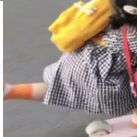
境、兼容场景、一键直出”。 Hy ASR 3.0 previe
w 不要求标准普通话，方言识别覆盖粤语、吴语
等 10 大方言片区和 20 余个二级小片区。在开
源评测集中，Hy ASR 3.0 preview 在多语种的
WER（...
©OSCHINA(OSChina.NET)
京ICP备2025119063号