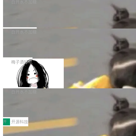
一个回归问题，该问题导致拉取镜像时会拒绝包
e 孵化器项目管理委员会（IPMC）投票中获得
白开水不加糖
pSeek作为与宇树科技具备战略合作关系的企
含绝对 hardlink 目标的镜像（此类镜像由某些镜
全票通过，随后获 Apache 软件基金会董事会批
业，获配股份数量占本次发行数量的2.31%。 除
马斯克 AI 百科项目 Grokipedia 被曝数
像构建工具生成）。moby/moby#53305 修复了
准。今天，Apache 软件基金会正式宣布 Apach
DeepSeek外，腾讯旗下上海启善投资有限公司
月未更新
Docker Engine 29.7.0 中引入的一个回归问
e Fluss 孵化毕业，成为 Apache 顶级项目（TL
埃隆·马斯克推出的AI百科项目 Grokipedia 被曝
获配9...
题，该问题可能导致在旧版 Linux 内核...
P）！这一里程碑不仅标志着 Fluss 迈入新的发
长期停止内容更新，未能实现其作为“AI版维基百
白开水不加糖
展阶段，也将进一步推动流式存储、实时湖仓与
科”替代品的目标。 据 Lawfare 最新调查，自今
AI 数据基础加速融合，为实时数据基础设施的发
Solon I18n：三种解析器，零样板代码
年4月以来，Grokipedia 页面更新功能基本停
展开启新的篇章。
滞，过去三个月内没有任何条目完成更新，用户
如果你在 Spring Boot 里做过国际化，流程大概
提交的编辑请求也长期处于待处理状态。 Groki
是这样的：配 MessageSource 的 Bean、写 R
梅子酒好吃
pedia 于去年底上线，定位为由人工智能生成内
eloadableResourceBundleMessageSource、
容的百科平台，被马斯克视为传统众包百科网站
Apache Doris 4.1 全面增强 Iceberg：
声明 LocaleResolver、注册 LocaleChangeInt
支持 UPDATE、MERGE INTO 与 Iceb
维基百科的替代方案。Lawfare 调查发现，无论
erceptor…五六步之后才能看到第一行翻译文
Apache Doris 4.1 要补齐的，正是缺失的那一
erg V3
热门页面还是低关注度页面，均未出现近期更
本。 Solon 换了个方式。整个 i18n 模块围绕三
半。在已有查询能力的基础上，Doris 进一步支
白开水不加糖
新，相关问题并非局限于特定领域，而是在不同
个解析器、一个注解、一个工具类展开——没有
持了 UPDATE、DELETE、MERGE INTO 等数
主题和访问量页面中普遍存在。 调查人员最初认
XML、没有拦截器注册、没有样板配置。 资源
Testin XAgent：CIO智能测试落地指南
据修改操作、完整的表结构管理与分区演进，以
为，Grokipedia可能只是限...
文件的约定 把文件放到 resources/i18n/ 下： r
及 rewrite_data_files、expire_snapshots 等日
7月30日，TiD2026质量竞争力大会在北京中关
esources/i18n/messages.properties ...
常维护操作，并完整支持 Iceberg V3 格式。
村国家自主创新示范区会议中心开幕。本届大会
开
开源科技
由中关村智联软件服务业质量创新联盟主办，以
让非法状态不可表示：一篇关于 ADT
“智构可信·质创未来——AI原生时代的质量新范