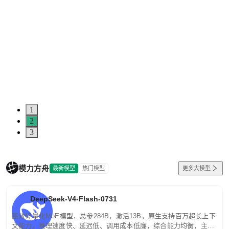
1
2
3
模力方舟
最新模型
热门模型
更多大模型
DeepSeek-V4-Flash-0731
高效轻量化MoE模型，总参284B，激活13B，原生支持百万超长上下
文能力。推理速度快、延迟低、调用成本低廉，综合能力均衡，主打