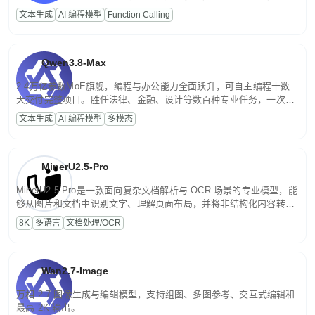
高并发、轻量化任务，适合日常对话、内容创作、基础 RAG、批量
文本生成
AI 编程模型
Function Calling
文案处理等普惠刚需场景。
Qwen3.8-Max
2.4万亿参数MoE旗舰，编程与办公能力全面跃升，可自主编程十数
天交付完整项目。胜任法律、金融、设计等数百种专业任务，一次对
话端到端交付生产级成果。原生视觉理解贯穿规划、执行与验证全流
文本生成
AI 编程模型
多模态
程，支持超长文档与长视频的深度语义解析。长程任务中自主规划与
闭环迭代，持续进化。
MinerU2.5-Pro
MinerU2.5-Pro是一款面向复杂文档解析与 OCR 场景的专业模型，能
够从图片和文档中识别文字、理解页面布局，并将非结构化内容转换
为便于存储、检索和二次处理的结构化结果。
8K
多语言
文档处理/OCR
Wan2.7-Image
万相 2.7 图像生成与编辑模型，支持组图、多图参考、交互式编辑和
最高 2K 输出。