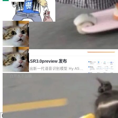
装完即用。 开源地址：Gitee · GitCode · GitHu
体。企业级代码仓库通常包含数十万乃至数百万
b 安装 支持 Java 8+（8~26）、macOS / Linu
一条“删库”命令跑 17 小时，算法工程
个文件，其规模远超单次模型调用可承载的上下
师删光 89TB 数据只为干私活
x / Windows / Harmony PC。 # macOS / Linu
文窗口。随着项目规模的持续扩张与代码历史的
最高人民检察院8月4日公布了一起案件：北京一
x / Harmony PC curl -fsSL https://solon.noea
不断累积，代码仓中的模块关系、接口契约、业
名90后算法工程师王某，为了给自己接的私活腾
局
r.org/solon...
务逻辑等关键信息往往分散于数十乃至数百个文
服务器空间，删光了公司AI游戏部门的全部核心
件之中，形成高度复杂的知识关联网络。传统的
Cloudflare 分享推理优化实践：KV ca
数据。 王某2024年1月入职东城区某科技公司AI
che 量化 + 权重压缩，吞吐量提升 4
代码检索手段（如关键词匹配、目录遍历）仅能
短剧部门，有互联网大厂背景。在公司内部架构
Kimi 和 GLM 是当前最强的大模型系列之一，但
1%，成本降 30%
在语法层面完成文本定位，难以触及代码的语义
调整期间，部门三次通知全员将数据从A集群迁
它们有一个共同的问题：太吃显存了。月之暗面
局
内涵与结构关联，导致开发者使用代码智能体在
移到B集群，王某都回复了"收到"。 他没有迁移
的 Kimi K 系列和智谱的 GLM 都是长上下文、M
理解大规模代码仓时面临显著"代码仓理解"瓶
数据。2024年9月3日下午4点，他使用此前登录
腾讯混元 Hy ASR3.0preview 发布
oE 架构的大模型，好用到让人上瘾，但 GPU 显
颈。 代码仓深度理解服务（以下简称" CodeBas
的账号密码进入A集群，输入了一条被程序员圈
存永远不够用。 Cloudflare 的 Workers AI 团队
腾讯混元正式推出新一代语音识别模型 Hy ASR
e深度理解服务"）是华为云码道（CodeA...
称为"删库跑路"的命令——最高管理员权限、无
一直在跑这些模型的推理。他们在官方博客上发
3.0preview。基于最新一代大语言模型 Hy3 的
白开水不加糖
需确认、强制递归删除。17个小时后，运维人员
了一篇技术文章，详细拆解了三种让大模型在 G
语言理解能力，以及融合了高精度语音识别与深
发现异常并中止进程时，89TB数据已经没了。
PU 上跑得更省、更快的技术手段——KV cache
度语义理解能力，实现了语音识别能力的全面升
删掉的是AI游戏部门的全部开发文件，包括公司
量化、模型权重压缩、以及共享 KV cache 的完
级。 根据介绍，Hy ASR3.0preview 目标在于：
自研的多个文生3D和...
整性保护。效果是：吞吐量提升 41%，每 token
让语音识别不再只是听清，而是真正听懂。通过
成本降低 30%，精度不变。 FP8 省的不仅是显
先理解你的语境和意图，再把准确的文字直接给
存 KV cache 是推理时最吃显...
到你。从“逐字转写、单点优化”演进为“理解语