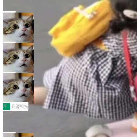
的帖子在 Reddit 火了
式”为主题，直面AI从实验室走向规模化产业落地
有一种东西，一旦用过就回不去了。Alex Fedos
的核心质量命题。会上，《2026智能研发生产力
eev 管它叫"软件设计的基石"。 他说的东西不新
局
工具选型手册》发布，Testin云测的Testin XAge
鲜——代数数据类型（ADT），尤其是和类型
nt智能测试系统入选AI测试领域代表产品。对CI
Cloudflare 开源内部企业 AI 平台 Clou
（sum type）。但他说清楚了一件事：这不是类
dflare OS
O而言，这提示了一个转变：AI测试正在从效率
型系统的学术体操，是日常编码的思维方式。 文
Cloudflare 发布了一个开源项目 Cloudflare O
工具升级为企业的质量基础设施。 CIO面对的新
章从一个简单的例子切入。一个网站的深色主题
S。如果你只看官方博客，你会觉得这是又一
局
现实 过去两年，CIO们的焦虑清单上多了两项：
设置，如果用布尔值 + 可空字段来表示——bool
个"AI 知识库 + 聊天机器人"——每个大厂都在
一是如何让大模型和智能体应用安全地从PoC走
ean 表示是否可切换，nullable 的默认模式、浅
Deno 团队开源 Celld，可自托管的分
做，没什么新鲜的。 但 Kenton Varda 在 Twitte
向生产，二是如何让测试团队跟得上AI应用...
布式 Durable Objects
色方案、深色方案——会产生大量无意义的组
r 上把事情说清楚了： 今天我们发布了 Cloudfla
Ryan Dahl 领导的 Deno 团队推出了最新开源项
合。方案缺了、配置冲突了、全 null 了。要知道
re OS，一个带连接器的聊天机器人，跟其他所
目 Celld，一个能在自己机器上运行 Cloudflare
局
哪些组合有效，作者说，你得靠"文档、校验、或
有科技公司做的一样。只不过，实际上它不一
Workers 和 Durable Objects 的守护进程。 设
者部落知识"。 换个写法。Rust 的 enum，两个
鲁大师7月新机性能/流畅/AI榜：vivo夺
样。这是 Sandstorm.io 的重制版，我十年前的
计思路很直接：每个对象是一个独立的 SQLite
变体：Switchable...
性能、流畅双第一，三星Galaxy Z系列
那个创业公司。不同的是，这次它构建在 Cloudf
数据库，按名称寻址，复制到你自己的 S3 兼容
2026年7月的手机市场，由于存储等硬件成本暴
新折叠缺席
lare Workers 上——我花了九年时间搭建的平台
存储库里。节点之间只通过这个存储库协调——
增，手机厂商的日子也不好过啊，新机速度明显
开
开源科技
——并且深度集成了 AI。这基本上是我十年秘密
没有控制平面，没有共识协议。每个对象自带一
放缓，因此硝烟味淡了许多。新机参数规格除开
计划的顶峰。 十年前，Ken...
Zed 推出 DeltaDB，一个记录 commit
个小型数据库，应用天然按分片构建，单个数据
高价的三星折叠（三星Galaxy Z Fold8 Ultra / Z
之间所有操作的版本控制系统
库的竞争和爆炸半径问题在设计层面就被消除
Fold8 / Z Flip8）外，其余要么是中低端机器，
Zed 编辑器团队发布了新项目——DeltaDB，一
了。 闲置的 cell 会休眠到几乎不占资源。当 cel
例如iQOO Z11i、REDMI Note 17、REDMI No
个在 git commit 之间记录每一次编辑操作的版
局