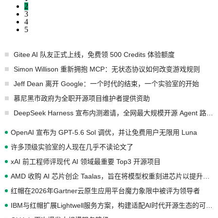
2
3
4
5
Gitee AI 队友正式上线，免费领 500 Credits 体验额度
Simon Willison 重新拥抱 MCP：无状态协议如何改变游戏规则
Jeff Dean 离开 Google：一个时代的结束，一个实验室的开始
慕尼黑市政府为全职开源项目维护者提供资助
DeepSeek Harness 宣布内测邀请，全网最大规模开源 Agent 路演现场诞生
OpenAI 宣布为 GPT-5.6 Sol 调优，并让免费用户无限用 Luna
许多顶级实验室的人现在几乎不读论文了
xAI 前工程师评现代 AI 领域最重要 Top3 开源项目
AMD 收购 AI 芯片创企 Taalas，旨在将模型权重刻进芯片以提升推理性能
红帽在2026年Gartner云原生应用平台魔力象限中被评为领导者
IBM与红帽扩展Lightwell服务方案，构建适配AI时代开源生态的可信基础设施