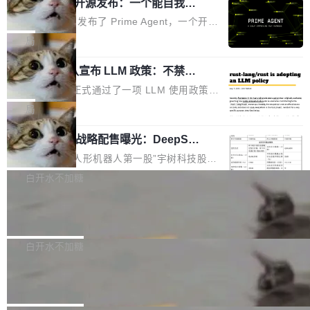
（OHDD：OpenHarmony Hardware Develope
Prime Agent 开源发布：一个能自我改
障无法工作。Pages、Copilot code review、C
进的编程 Agent，ARC-AGI 3 超越人类
r Day）将在杭州启航。活动面向智能硬件产业
opilot coding agent 全部受影响。从检测到完全
Prime Intellect 发布了 Prime Agent，一个开源
专家基线
链企业和开发者，邀请行业专家与资深技术顾
恢复，大约 12 小时。 这是 2026 年 8 月的第六
的编程 Agent Harness，核心设计围绕两个抽
局
问，围绕开源鸿蒙技术能力、设备适配、芯片适
起事故，其中四起与 AI/Copilot 服务相关。 Git
象：Recursive Language Model（RLM）和 C
配、功耗与稳定性调优、兼容性测评及统一互联
Hub 员工 kdaigle 在 HN 讨论中贴出了一组数
Rust 项目团队宣布 LLM 政策：不禁
ontinual Harness。在 ARC-AGI 3 基准测试
等内容展开系统讲解和实战交流，帮助企业进一
止，但你要承认哪些代码不是你写的
据：2025 年全年 10 亿次 commit。现在，每周
上，Prime Agent + Opus 5 的组合达到了 95.
Rust 语言项目正式通过了一项 LLM 使用政策，
步了解开源鸿蒙在智能...
2.75 亿次，全年预计 140 亿次。GitHub...
5% RHAE Best@1，超过了 ARC 报告的人类专
覆盖 rust-lang/rust 单一仓库的代码贡献。这不
局
家基线 95.4%。 不是又一个 coding agent 包装
是项目级别的官方立场，目前由五个团队采纳，
器 Prime Agent 的架构和市面上大多数 coding
宇树科技 IPO 战略配售曝光：DeepSe
但它可能是主流开源项目中关于 AI 辅助贡献最
ek 获配 93.3 万股，锁定 36 个月
agent 有本质区别。大多数 agent harness 的设
细致的一份规则。 政策的核心只有一句话：LLM
8月6日晚间，“人形机器人第一股”宇树科技股份
计是基于早期模型的能力—...
可以用来分析、提炼、审阅、建议，但不能用来
有限公司披露IPO发行价格及战略配售结果，杭
白开水不加糖
创作。 具体来说，LLM 生成的代码可以提交，
州深度求索人工智能基础技术研究有限公司（De
但必须满足五个条件：预先安排、非关键、高质
Docker 29.7.2 发布
epSeek）获配93.3399万股，按150.8元/股发行
量、充分测试、充分审查，并且必须披露。LLM
价格计算，认购金额约1.41亿元，股份锁定期为
Docker 29.7.2 现已发布，具体更新内容如下：
不得生成涉及安全性的关键变更，除非作者本身
36个月。 公告显示，本次宇树科技战略配售对
Bug fixes and enhancements 修复多次传递同
白开水不加糖
就是领域专家。即使如此，政策也"强烈不建
象主要包括长期投资机构、与公司业务具有战略
一环境变量时，docker service create和docker
议"这么做。 对于不披露的情况，审核者可以直
Apache Fluss 毕业成为顶级项目
合作关系或长期合作愿景的大型企业、科创板保
service update会发生 panic 的问题。docker/cl
接关闭 PR，无需解释。 政策作者 Jynn Ne...
荐人跟投子公司，以及公司高级管理人员和核心
i#7145 修复了 Docker Engine 29.7.0 中引入的
今年 7 月，Apache Fluss 的毕业提案在 Apach
员工参与设立的专项资产管理计划。其中，Dee