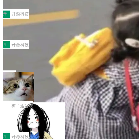
典型案例
计算节点间多种内存类型的高性能通信。 UCL-
近日，工信部科技司公示《2025人工智能应用典
MPComm将作为一种传输引擎接入Mooncake T
型案例入选名单》，深信服“面向企业研发场景的
开
开源科技
ENT，实现零拷贝传输性能提升30%、非零拷贝
开源 AI 编程平台 CoStrict 应用”凭借卓越的技术
传输性能最高提升5倍。UCL-MPComm底层基
深信服AI算力网关入选工信部人工智能
创新与落地成效成功入选。 全链路私有化部署，
应用典型案例！
于自研UCL-Engine通信引擎，后续腾讯网平将
助力企业AI研发安全落地 当前，越来越多企业已
前不久，工业和信息化部正式发布《2025年人工
持续开源更多基于UCL-Engine的高性能通信组
经开始引入 AI Coding 工具，通过调用公有云模
智能应用典型案例名单》，集中展示人工智能在
开
开源科技
件。 腾讯网平团队在UCL-MPComm中实现了一
型或企业内部部署模型提升研发效率。但随着 AI
各领域的应用成果，覆盖技术底座、行业赋能、
个独立于业务线程的全局通信引擎（Engine），
Jeff Dean 离开 Google：一个时代的结
Coding 从个人辅助工具逐步走向团队级、组织
产品应用、支撑保障、专题等五大方向。深信服
并实...
束，一个实验室的开始
级应用，企业在规模化落地过程中，对安全性、
AI算力网关（AI创新平台）成功入选！ 随着各行
Google 员工编号 20。MapReduce 作者之一。
可控性和代码质量提出了更高要求。 首先是数据
各业的Agent走向规模化建设，算力构成形态逐
Bigtable 作者之一。TensorFlow 的作者之一。
局
安全与合规要求。对于大多数普通研发场景，公
渐丰富，用户关注的重点也在发生变化：不只是
Gemini 的架构师。Google 首席科学家。 Jeff D
有云模型能够满足快速试用和效率提升的需求。
🔥 SolonCode v2026.8.4 发布：界面
让AI用起来，还要进一步看清混合算力时代下，
ean 在 Google 工作了 27 年后，宣布离职。 他
但对于金融、能源、医疗等对数据安全要求较...
字体可调、22 种语言、记忆搜索增强
Token花在哪里、算力是否被充分利用，以及持
不是一个人走。一同离开的还有 Sanjay Ghema
打开终端就能上岗的全中文编码智能体，这一轮
续增长的AI成本该如何优化。 深信服AI算力网关
wat（Google 员工编号 23，Jeff Dean 二十多
把「看得清、用母语、记得住」三件事一次补
梅子酒好吃
正是围绕这些实际问题，从Token治理和成本治
年的编程搭档，MapReduce 和 Bigtable 的共同
齐。 SolonCode 是什么 SolonCode 是杭州无
理两个方面，让用户的每一份算力都看得清、管
作者）、Quoc Le（Google 大脑核心成员，Se
让“代码语义理解”深度释放AI Coding
耳科技研发的企业级终端编码智能体——一位全
得住、用得稳、省得下、更安全！ 一、从现在开
价值潜能：华为云码道（CodeArts）
q2Seq 和 DocAI 的共同发明人）以及 Oriol Vin
中文驱动的数字员工，自主理解需求、规划步
一、代码仓深度理解技术的作用与价值 在软件工
始，Token使用一目...
代码仓技术解析
yals（Gemini 联合负责人，AlphaSta...
骤、编写代码。不挑模型、不挑平台，curl 一行
程实践中，代码仓是企业核心知识资产的主要载
开
开源科技