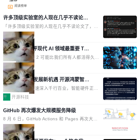
阅读榜单
许多顶级实验室的人现在几乎不读论文
了
「许多顶级实验室的人现在几乎不读论文了，而
且他们认为 ICLR/ICML/NeurIPS 充斥着大量过
局
度宣传和欺诈。」 OpenAI 研究员 Keller Jorda
xAI 前工程师评现代 AI 领域最重要 Top
n 这条推文引发了广泛讨论。他不是在说风凉
3 开源项目
话，他是说出了一个圈内人尽皆知但很少公开捅
Flash Attention 2 可能比我们所有人都活得久。
破的事实。 Jordan 随后补充了一句软化声明：
这句话不是来自某个技术博客，而是出自 Hieu
局
「我不认为这些会议上大部分论文都在过度宣传
Pham 的一条推文。Hieu Pham 是谁？他是 xAI
或造假。问题是，作为读者，如果你筛选出那些
共商智能硬件发展新机遇 开源鸿蒙智能
的早期工程师之一，在 Grok 训练基础设施团队
硬件开发者日杭州站即将举行
看起来最令人兴奋的论文，那它们大部分都是过
工作过。近日他在 X 上发了一条帖子，列出了他
随着万物智联加速深入千行百业，智能硬件正从
度宣传的。」 这才是真正的痛点。不是所有论文
认为现代 AI 领域最重要的三个开源项目。 第一
单点设备迈向智能化、网联化、协同化发展。作
开
开源科技
都有问题，是最吸引眼球的那批论文最有问题。
个名字毫无悬念：Flash Attention 2。 Hieu 的
为面向全场景、跨终端的分布式操作系统，开源
他引用的帖子来自 Mathew Shen，一位 ICLR 2
理由很具体。FA 系列不需要解释，但 FA2 是他
GitHub 再次爆发大规模服务降级
鸿蒙通过统一技术底座和分布式能力，为不同类
026 的读者：「看了篇 ...
认为最重要的一个——复杂度恰到好处，刚好能
型智能设备的开发、连接与互联提供关键支撑，
8 月 6 日，GitHub Actions 和 Pages 再次大规
驱动你去学 CuTe，但还没被那些"邪恶的" Hopp
也为产业链企业探索产品创新与商业增长打开新
模服务降级，Actions 完全不可用超过 5 小时，
局
er++ 优化所淹没，足够容易修改和适配。 更关
的空间。 8月14日，开源鸿蒙智能硬件开发者日
webhook 停发，连自托管 runner 也因调度层故
键的是 FA2 的持久性...