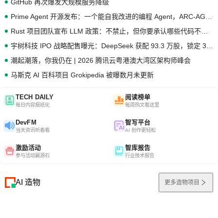
GitHub 再次爆发大规模服务降级
Prime Agent 开源发布：一个能自我改进的编程 Agent，ARC-AGI 3 超越人类专家基线
Rust 项目团队宣布 LLM 政策：不禁止，但你要承认哪些代码不是你写的
宇树科技 IPO 战略配售曝光：DeepSeek 获配 93.3 万股，锁定 36 个月
潮起潮落，你我仍在 | 2026 腾讯云粤港澳大湾区架构师峰会
马斯克 AI 百科项目 Grokipedia 被曝数月未更新
TECH DAILY
阅读榜单
每日内容报纸化
每周热文看这里
DevFM
智写平台
当天资讯听着看
AI 创作更轻松
激励活动
智库报告
参与活动赢源石
行业技术报告
AI 造物
更多造物项目