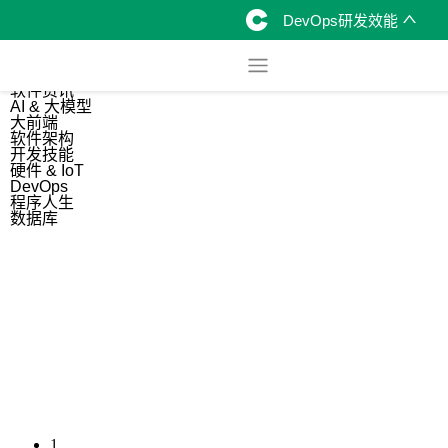
DevOps研发效能
综合
开源资讯
软件资讯
AI & 大模型
大前端
软件架构
开发技能
硬件 & IoT
DevOps
程序人生
数据库
1