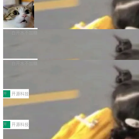
微软同期总资本开支的四成。 与亚马逊、Alpha
一个在终端里运行的编程 agent；Muse Spark
局
aDB 捕获 commit 之间的每一次操作，...
bet、微软以及 Meta 等传统科技巨头相比，Spa
1.2，驱动这个 agent 的新模型。一句话概括：
美团开源 LoHoSearch，用知识图谱校
ceXAI的资金消耗速度尤为引人瞩目。然而，支
你可以用 curl -fsSL https://dev.meta.ai/install.
准 AI 能力认知
撑庞大支出的资金来源却呈现出截然不同的面
sh | bash 安装一个能在大项目里自动规划、写
机器出题的前提，是让机器拥有全局视野。整个
貌。数据显示，微软和 Meta 主要依托充沛的经
代码、验证结果的 AI 终端工具。 据介绍，Muse
构建流程可以分为四个环节：建图 → 控制难度
白开水不加糖
营现金流来覆盖资本开支，其资本支出覆盖率分
Code 是 Meta 的编程 agent 产品。它和市场上
→ 质量把关 → 数据概览。
别达到155% 和106%;而SpaceXAI的经营现金
已有的终端编程 agent 在设计理念上有几个明显
腾讯开源 UCL-MPComm 通信库
流仅能覆盖资本开支的12...
的差异点。 异步后台 agent：Muse Code 有一
腾讯网平团队宣布开源了 UCL-MPComm 通信
个主 agent 循环，外加一组后台 agent。这些后
库，并将作为transport接入Mooncake TENT。
白开水不加糖
台 agent...
该通信库针对AI Memory池化场景的数据传输需
CoStrict入选工信部2025人工智能应用
求进行了深度优化，能够实现数据中心内大规模
典型案例
计算节点间多种内存类型的高性能通信。 UCL-
近日，工信部科技司公示《2025人工智能应用典
MPComm将作为一种传输引擎接入Mooncake T
型案例入选名单》，深信服“面向企业研发场景的
开
开源科技
ENT，实现零拷贝传输性能提升30%、非零拷贝
开源 AI 编程平台 CoStrict 应用”凭借卓越的技术
传输性能最高提升5倍。UCL-MPComm底层基
深信服AI算力网关入选工信部人工智能
创新与落地成效成功入选。 全链路私有化部署，
应用典型案例！
于自研UCL-Engine通信引擎，后续腾讯网平将
助力企业AI研发安全落地 当前，越来越多企业已
前不久，工业和信息化部正式发布《2025年人工
持续开源更多基于UCL-Engine的高性能通信组
经开始引入 AI Coding 工具，通过调用公有云模
智能应用典型案例名单》，集中展示人工智能在
开
开源科技
件。 腾讯网平团队在UCL-MPComm中实现了一
型或企业内部部署模型提升研发效率。但随着 AI
各领域的应用成果，覆盖技术底座、行业赋能、
个独立于业务线程的全局通信引擎（Engine），
Coding 从个人辅助工具逐步走向团队级、组织
Jeff Dean 离开 Google：一个时代的结
产品应用、支撑保障、专题等五大方向。深信服