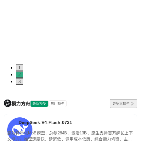
1
2
3
模力方舟
最新模型
热门模型
更多大模型
DeepSeek-V4-Flash-0731
高效轻量化MoE模型，总参284B，激活13B，原生支持百万超长上下
文能力。推理速度快、延迟低、调用成本低廉，综合能力均衡，主打