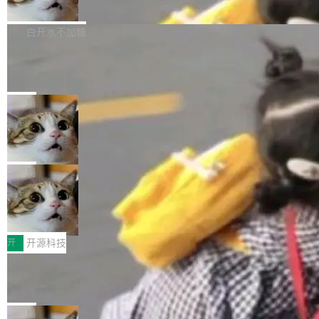
联 加...
经过人工复核，准确度令人满意。这一方法也为
他宣布了一个新消息：从 2026 年 8 月 1 日起，
Firefox 153.0.3 现已发布，具体更新内容如
社区爱好者提供了高效跟踪新版本的思路。
他可以全职维护 libexpat 了，最长 6 个月。发
下： New Smart Window 包含多项增强功能：
白开水不加糖
工资的是慕尼黑市政府。 libexpat 是一个 C99
<ul> <li>现在建议列表会显示更多结果，方便用
编写的流式 XML 解析器，MIT 许可证。和 libx
Cloudflare Computer 开源：你的 Age
户查找历史记录和切换到已打开的标签页。（<a
nt 需要一台电脑，而不是一个容器
ml2 一样，它是世界上使用最广泛的 XML 解析
href="https://bugzilla.mozilla.org/show_bug.c
Cloudflare 开源了名为 @cloudflare/computer
库之一。你的操作系统、浏览器、无数的基础设
gi?id=2019042">Bug&nbsp;2019042</a>）</l
的 npm 包。项目的核心论点是：容器不适合 Ag
局
施软件，很可能都在用它。而过去十年，维护它
i> <li>现在，助手可以直接使用 Exa 的网络搜索
ent 计算。真正适合的，是 Isolate。 Cloudflare
的人一直在用业余...
OpenAI 公开邮件和聊天记录回应苹果
结果回答问题，而无需将问题转交给搜索引擎。
工程师在这件事上没什么可谦虚的——他们用 W
诉讼，称“Apple is getting this wron
（<a href="https://bugzilla.mozilla.org/show_
orkers 跑了十年 Isolate。用 CEO Matthew Pri
上个月，苹果一纸诉状把 OpenAI 告上法庭，指
g”
bug.cgi?id=204...
nce 的话说：「我们一生都在用 Isolate 运行代
控其挖角苹果前员工并窃取商业秘密。苹果的诉
局
码，而 AI Agent 不需要容器，它们需要的是 Iso
状把 OpenAI 描述成一个系统性地从前东家挖
HUAWEI MatePad Edge上架WorkBu
late。」 容器为什么不合适 容器的问题在于启动
人、套取机密信息的对手。 OpenAI 没发律师
ddy鸿蒙PC版，说话就能干活的AI办公
和销毁都太重了。一个 Agent 要执行的任务可能
函，也没选择庭外沉默。它在官网贴了一篇博
全能AI工作台WorkBuddy鸿蒙PC版上架HUAWE
搭子
只需要几毫秒的 CPU 时间，但容器从冷启动到
文，标题只有六个字：Apple is getting this wro
I MatePad Edge应用市场，直接下载即可使
开
开源科技
就绪要花数秒。如果未来有十...
ng。 然后，它把邮件往来和 iMessage 聊天记
用，与鸿蒙电脑上的体验一致。值得一提的是，
录全贴了出来。 他发错人了 苹果外部律师 Gabr
FFmpeg 9.0 发布：代号“Lei”，以此纪
这是目前市面上唯一支持平板接入WorkBuddy P
念中国开发者雷霄骅
iel Gross 来自 Weil 律所，2 月 23 日下午 5:53
C版的产品，搭载“人机双写”重磅功能——你写
全球知名开源多媒体框架 FFmpeg 今天正式发
给 OpenAI 总法律顾问 Che Chang 发了封邮
你的，AI写AI的，同屏协作互不干扰。一句话让
布了 9.0 版本。这个版本除了带来新一代音视频
局