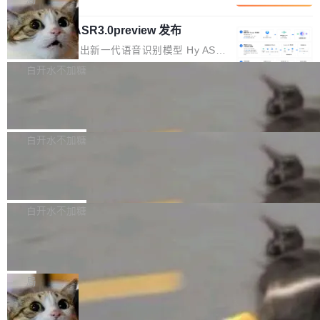
内涵与结构关联，导致开发者使用代码智能体在
移到B集群，王某都回复了"收到"。 他没有迁移
的 Kimi K 系列和智谱的 GLM 都是长上下文、M
理解大规模代码仓时面临显著"代码仓理解"瓶
数据。2024年9月3日下午4点，他使用此前登录
腾讯混元 Hy ASR3.0preview 发布
oE 架构的大模型，好用到让人上瘾，但 GPU 显
颈。 代码仓深度理解服务（以下简称" CodeBas
的账号密码进入A集群，输入了一条被程序员圈
存永远不够用。 Cloudflare 的 Workers AI 团队
腾讯混元正式推出新一代语音识别模型 Hy ASR
e深度理解服务"）是华为云码道（CodeA...
称为"删库跑路"的命令——最高管理员权限、无
一直在跑这些模型的推理。他们在官方博客上发
3.0preview。基于最新一代大语言模型 Hy3 的
白开水不加糖
需确认、强制递归删除。17个小时后，运维人员
了一篇技术文章，详细拆解了三种让大模型在 G
语言理解能力，以及融合了高精度语音识别与深
发现异常并中止进程时，89TB数据已经没了。
PU 上跑得更省、更快的技术手段——KV cache
Pale Moon 34.3.2 发布，苍月浏览器
度语义理解能力，实现了语音识别能力的全面升
删掉的是AI游戏部门的全部开发文件，包括公司
量化、模型权重压缩、以及共享 KV cache 的完
级。 根据介绍，Hy ASR3.0preview 目标在于：
Pale Moon 34.3.2 现已发布，这是一个安全更
自研的多个文生3D和...
整性保护。效果是：吞吐量提升 41%，每 token
让语音识别不再只是听清，而是真正听懂。通过
新和少量网页兼容性修复版本。 Changes/fixe
白开水不加糖
成本降低 30%，精度不变。 FP8 省的不仅是显
先理解你的语境和意图，再把准确的文字直接给
s： 实现了URL.Parse()便捷功能 对浏览器内部
存 KV cache 是推理时最吃显...
到你。从“逐字转写、单点优化”演进为“理解语
PostgreSQL 18/19 新特性深度解读
函数添加了多项边界检查，以避免潜在的越界访
境、兼容场景、一键直出”。 Hy ASR 3.0 previe
问、下溢和溢出。（DiD） 修复了加载和解析内
演讲者分享了一个有趣的实践：面对 PG 18 已
w 不要求标准普通话，方言识别覆盖粤语、吴语
容提供的字体时出现的几个问题 为避免音频加
发布的 Release Notes，他利用 AI 工具（如 Co
白开水不加糖
等 10 大方言片区和 20 余个二级小片区。在开
载、处理和播放过程中可能出现的一系列错误，
pilot）对数千条 commit 日志进行自动分析，先
源评测集中，Hy ASR 3.0 preview 在多语种的
对音频采样频率设定了下限 采样率低于 8kHz
慕尼黑市政府为全职开源项目维护者提
让模型总结出三十余条潜在特性，再逐条要求生
WER（...
供资助
（通常被认为是 "telephone"/"walkie-talkie" 音
成详细解释和代码校验，最终筛选出对用户体感
"在过去大约 10 年的大部分时间里，libexpat 的
质的最低采样率）的音频格式将被拒绝 修复了 C
最强的若干项。对于尚未正式发版的 PG 19，则
维护工作一直与我的日常工作、家务、社交生活
局
SS 圆角虚线样式中可能存在的问题 如果表单中
通过拉取过去一年内（从 PG 18 Beta1 时间点
和休闲娱乐竞争时间。" 这是 libexpat 维护者 S
的图像元素不在同一个子树中，则它们将不再关
至今）的所有 commit，同样交由 AI 分析提炼。
Firefox 153.0.3 发布
ebastian Pipping 写在博客里的话。8 月 4 日，