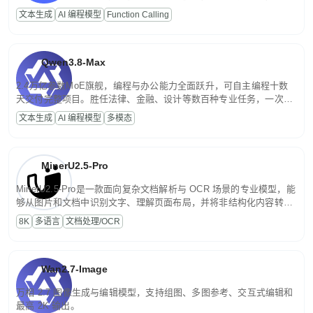
高并发、轻量化任务，适合日常对话、内容创作、基础 RAG、批量
文本生成
AI 编程模型
Function Calling
文案处理等普惠刚需场景。
Qwen3.8-Max
2.4万亿参数MoE旗舰，编程与办公能力全面跃升，可自主编程十数
天交付完整项目。胜任法律、金融、设计等数百种专业任务，一次对
话端到端交付生产级成果。原生视觉理解贯穿规划、执行与验证全流
文本生成
AI 编程模型
多模态
程，支持超长文档与长视频的深度语义解析。长程任务中自主规划与
闭环迭代，持续进化。
MinerU2.5-Pro
MinerU2.5-Pro是一款面向复杂文档解析与 OCR 场景的专业模型，能
够从图片和文档中识别文字、理解页面布局，并将非结构化内容转换
为便于存储、检索和二次处理的结构化结果。
8K
多语言
文档处理/OCR
Wan2.7-Image
万相 2.7 图像生成与编辑模型，支持组图、多图参考、交互式编辑和
最高 2K 输出。