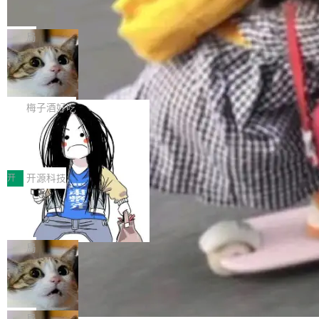
并实...
束，一个实验室的开始
级应用，企业在规模化落地过程中，对安全性、
AI算力网关（AI创新平台）成功入选！ 随着各行
Google 员工编号 20。MapReduce 作者之一。
可控性和代码质量提出了更高要求。 首先是数据
各业的Agent走向规模化建设，算力构成形态逐
Bigtable 作者之一。TensorFlow 的作者之一。
局
安全与合规要求。对于大多数普通研发场景，公
渐丰富，用户关注的重点也在发生变化：不只是
Gemini 的架构师。Google 首席科学家。 Jeff D
有云模型能够满足快速试用和效率提升的需求。
让AI用起来，还要进一步看清混合算力时代下，
🔥 SolonCode v2026.8.4 发布：界面
ean 在 Google 工作了 27 年后，宣布离职。 他
但对于金融、能源、医疗等对数据安全要求较...
字体可调、22 种语言、记忆搜索增强
Token花在哪里、算力是否被充分利用，以及持
不是一个人走。一同离开的还有 Sanjay Ghema
打开终端就能上岗的全中文编码智能体，这一轮
续增长的AI成本该如何优化。 深信服AI算力网关
wat（Google 员工编号 23，Jeff Dean 二十多
把「看得清、用母语、记得住」三件事一次补
梅子酒好吃
正是围绕这些实际问题，从Token治理和成本治
年的编程搭档，MapReduce 和 Bigtable 的共同
齐。 SolonCode 是什么 SolonCode 是杭州无
理两个方面，让用户的每一份算力都看得清、管
作者）、Quoc Le（Google 大脑核心成员，Se
让“代码语义理解”深度释放AI Coding
耳科技研发的企业级终端编码智能体——一位全
得住、用得稳、省得下、更安全！ 一、从现在开
价值潜能：华为云码道（CodeArts）
q2Seq 和 DocAI 的共同发明人）以及 Oriol Vin
中文驱动的数字员工，自主理解需求、规划步
一、代码仓深度理解技术的作用与价值 在软件工
始，Token使用一目...
代码仓技术解析
yals（Gemini 联合负责人，AlphaSta...
骤、编写代码。不挑模型、不挑平台，curl 一行
程实践中，代码仓是企业核心知识资产的主要载
开
开源科技
装完即用。 开源地址：Gitee · GitCode · GitHu
体。企业级代码仓库通常包含数十万乃至数百万
一条“删库”命令跑 17 小时，算法工程
b 安装 支持 Java 8+（8~26）、macOS / Linu
个文件，其规模远超单次模型调用可承载的上下
师删光 89TB 数据只为干私活
x / Windows / Harmony PC。 # macOS / Linu
文窗口。随着项目规模的持续扩张与代码历史的
最高人民检察院8月4日公布了一起案件：北京一
x / Harmony PC curl -fsSL https://solon.noea
不断累积，代码仓中的模块关系、接口契约、业
名90后算法工程师王某，为了给自己接的私活腾
局
r.org/solon...
务逻辑等关键信息往往分散于数十乃至数百个文
服务器空间，删光了公司AI游戏部门的全部核心
Cloudflare 分享推理优化实践：KV ca
件之中，形成高度复杂的知识关联网络。传统的
数据。 王某2024年1月入职东城区某科技公司AI
che 量化 + 权重压缩，吞吐量提升 4
代码检索手段（如关键词匹配、目录遍历）仅能
短剧部门，有互联网大厂背景。在公司内部架构
Kimi 和 GLM 是当前最强的大模型系列之一，但
1%，成本降 30%
在语法层面完成文本定位，难以触及代码的语义
调整期间，部门三次通知全员将数据从A集群迁
它们有一个共同的问题：太吃显存了。月之暗面
局