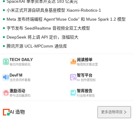
SpaceXAI 单季资本开支达 183 亿美元
小米正式开源自研具身基座模型 Xiaomi-Robotics-1
Meta 发布终端编程 Agent“Muse Code” 和 Muse Spark 1.2 模型
字节发布 SeedRealtime 音视频全双工大模型
DeepSeek 将上调 API 定价，涨幅较大
腾讯开源 UCL-MPComm 通信库
TECH DAILY
阅读榜单
每日内容报纸化
每周热文看这里
DevFM
智写平台
当天资讯听着看
AI 创作更轻松
激励活动
智库报告
参与活动赢源石
行业技术报告
AI 造物
更多造物项目