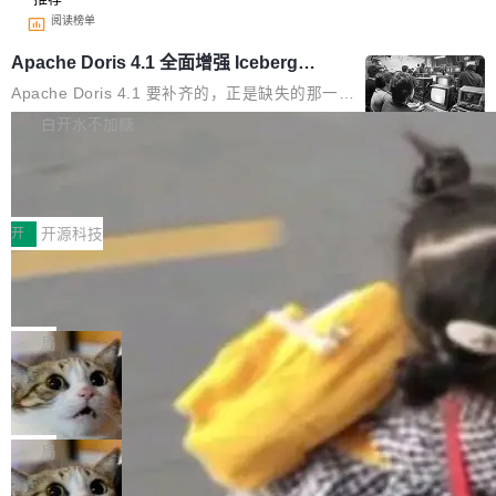
阅读榜单
Apache Doris 4.1 全面增强 Iceberg：
支持 UPDATE、MERGE INTO 与 Iceb
Apache Doris 4.1 要补齐的，正是缺失的那一
erg V3
半。在已有查询能力的基础上，Doris 进一步支
白开水不加糖
持了 UPDATE、DELETE、MERGE INTO 等数
Testin XAgent：CIO智能测试落地指南
据修改操作、完整的表结构管理与分区演进，以
及 rewrite_data_files、expire_snapshots 等日
7月30日，TiD2026质量竞争力大会在北京中关
常维护操作，并完整支持 Iceberg V3 格式。
村国家自主创新示范区会议中心开幕。本届大会
开
开源科技
由中关村智联软件服务业质量创新联盟主办，以
让非法状态不可表示：一篇关于 ADT
“智构可信·质创未来——AI原生时代的质量新范
的帖子在 Reddit 火了
式”为主题，直面AI从实验室走向规模化产业落地
有一种东西，一旦用过就回不去了。Alex Fedos
的核心质量命题。会上，《2026智能研发生产力
eev 管它叫"软件设计的基石"。 他说的东西不新
局
工具选型手册》发布，Testin云测的Testin XAge
鲜——代数数据类型（ADT），尤其是和类型
nt智能测试系统入选AI测试领域代表产品。对CI
Cloudflare 开源内部企业 AI 平台 Clou
（sum type）。但他说清楚了一件事：这不是类
dflare OS
O而言，这提示了一个转变：AI测试正在从效率
型系统的学术体操，是日常编码的思维方式。 文
Cloudflare 发布了一个开源项目 Cloudflare O
工具升级为企业的质量基础设施。 CIO面对的新
章从一个简单的例子切入。一个网站的深色主题
S。如果你只看官方博客，你会觉得这是又一
局
现实 过去两年，CIO们的焦虑清单上多了两项：
设置，如果用布尔值 + 可空字段来表示——bool
个"AI 知识库 + 聊天机器人"——每个大厂都在
一是如何让大模型和智能体应用安全地从PoC走