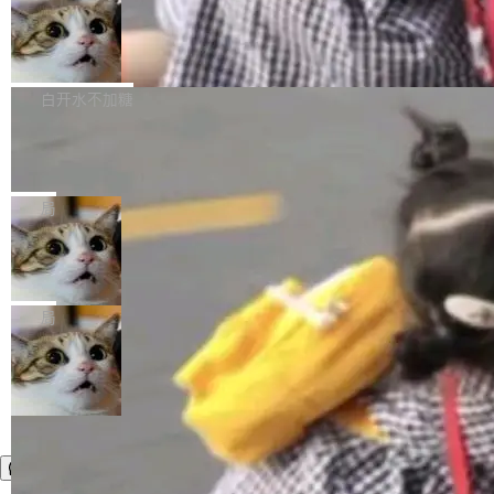
件，附了一封长信，要求 OpenAI 配合调查前苹
AI帮你干活，现在开启全新体验！ 温馨提示：
处理能力和硬件加速支持之外，还有一个特殊之
果员工带走机密信...
体验WorkBuddy鸿蒙PC版前，请将 HUAWEI M
亚马逊成本失控：AI 写代码烧掉 1215
处：FFmpeg 9.0 的代号是“Lei”。 这个名字，
万元，超预算 860%
atePad Edge 升级至 HarmonyOS 6.1.0.135S
来自中国开发者雷霄骅（Lei Xiaohua）。 对于
外媒近日曝光了亚马逊的多份内部报告显示，AI
P9 patch03及以上版本。 *升级路径：设置 > 搜
很多中国音视频开发者而言，这个名字并不陌
导致公司在多个项目上超支。《金融时报》报道
白开水不加糖
索“软件更新” > 检查更新，即可搜索新版本，下
生。十年前，他通过大量中文技术文章、源码分
称，仅一个项目的成本超支就高达 180 万美元
载安装完成升级即可。 没有...
析和开源示例，让一代开发者第一次真正理解 F
Hugging Face CEO 发声：中国正在开
（约合人民币 1215 万元）。 具体来说，一名工
源模型上碾压我们
Fmpeg，也成为很多人进入音视频开发领域的
程师借助 Anthropic 旗下 Claude Sonnet 模型
"他们正在开源模型上碾压我们。" Hugging Fac
“启蒙老师”。 而今年，恰好是雷霄骅离世十周
编写程序，目标是完成电商平台作者信息与商品
e CEO Clément Delangue 在 CNBC 的采访里
局
年。FFmpeg 社区最终选择用一个大版本的名
列表的数据匹配 —— 一项常规的数据处理任
没有拐弯抹角。他说中国正在赢得 AI 竞赛，而
字，留下了这份纪念。 雷霄骅曾是中国传媒大学
务，最终却产生了 180 万美元的账单，实际支出
当 AI agent 把源码变成了最好的扩展系
且按目前的速度，中国 AI 工具预计在今年底或
数字电视技术方向的博士生，长期从事视频、音
统，开发者工具必须开源
超出原定预算 860%。 更令人意外的是，该项目
2027 年就能追上美国前沿实验室的水平。 Dela
五年前，David Crawshaw 问过很多软件工程师
频技...
最终并未成功落地，而高额算力消耗持续运行长
ngue 把原因归结为一件事：开放协作。中国的
一个问题：你写过什么给自己用的程序？答案几
局
达 5 个月，公司直到财务对账时才察觉异常。这
AI 开发者在一个共享和协作的生态里加速迭代，
乎都是没有。工程师们整天用别人写的程序写程
意味着一个无人看管的 AI 程序，在近半年时间
而美国模型厂商在"闭门造车"。他的原话是 "buil
序给别人用。偶尔有人自己写个博客系统、智能
里日夜不停地"烧钱"。 复盘显示，...
ding in silos"——各自为战，互不通气。 这个判
家居控制、家庭实验室，都算稀奇事。 Crawsh
断从他嘴里说出来分量不同。Hugging Face 是
aw 是 Shelley 的作者，一个开源 AI coding age
全球最大的开源 AI 平台，上面跑着上百万个模
nt。他最近在博客上写了一篇文章，核心论点很
型。谁在开源赛道上领先，...
简单：开发者工具必须开源。 理由不是传统的自