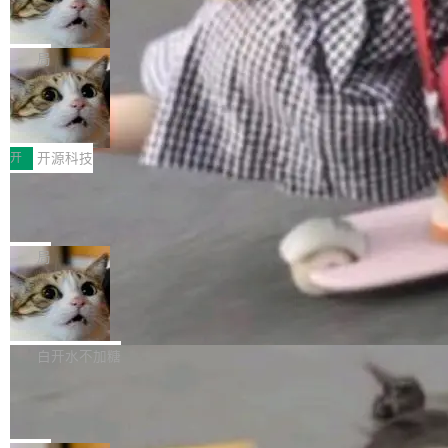
ean 表示是否可切换，nullable 的默认模式、浅
Deno 团队开源 Celld，可自托管的分
做，没什么新鲜的。 但 Kenton Varda 在 Twitte
向生产，二是如何让测试团队跟得上AI应用...
布式 Durable Objects
色方案、深色方案——会产生大量无意义的组
r 上把事情说清楚了： 今天我们发布了 Cloudfla
Ryan Dahl 领导的 Deno 团队推出了最新开源项
合。方案缺了、配置冲突了、全 null 了。要知道
re OS，一个带连接器的聊天机器人，跟其他所
目 Celld，一个能在自己机器上运行 Cloudflare
局
哪些组合有效，作者说，你得靠"文档、校验、或
有科技公司做的一样。只不过，实际上它不一
Workers 和 Durable Objects 的守护进程。 设
者部落知识"。 换个写法。Rust 的 enum，两个
样。这是 Sandstorm.io 的重制版，我十年前的
鲁大师7月新机性能/流畅/AI榜：vivo夺
计思路很直接：每个对象是一个独立的 SQLite
变体：Switchable...
性能、流畅双第一，三星Galaxy Z系列
那个创业公司。不同的是，这次它构建在 Cloudf
数据库，按名称寻址，复制到你自己的 S3 兼容
2026年7月的手机市场，由于存储等硬件成本暴
新折叠缺席
lare Workers 上——我花了九年时间搭建的平台
存储库里。节点之间只通过这个存储库协调——
增，手机厂商的日子也不好过啊，新机速度明显
开
开源科技
——并且深度集成了 AI。这基本上是我十年秘密
没有控制平面，没有共识协议。每个对象自带一
放缓，因此硝烟味淡了许多。新机参数规格除开
计划的顶峰。 十年前，Ken...
个小型数据库，应用天然按分片构建，单个数据
Zed 推出 DeltaDB，一个记录 commit
高价的三星折叠（三星Galaxy Z Fold8 Ultra / Z
之间所有操作的版本控制系统
库的竞争和爆炸半径问题在设计层面就被消除
Fold8 / Z Flip8）外，其余要么是中低端机器，
Zed 编辑器团队发布了新项目——DeltaDB，一
了。 闲置的 cell 会休眠到几乎不占资源。当 cel
例如iQOO Z11i、REDMI Note 17、REDMI No
个在 git commit 之间记录每一次编辑操作的版
局
l 迁移或唤醒时，新宿主从 S3 恢复 SQLite 数据
te 17 Pro、OPPO K15，要么是vivo X300 E这
本控制系统。目前处于 Early Access 阶段。 De
库继续执行。存储库是持久化的唯一真相...
样的次旗舰。 Galaxy Z Fold8 Ultra / Z Fold8 /
SpaceXAI 单季资本开支达 183 亿美元
ltaDB 的核心思路直接写在 landing page 最显
Z Flip8三款折叠屏新机均在7月22日发布，且全
眼的位置：「Software is made between com
根据风险投资人Tomer Tunguz 博客（VC 分
部搭载骁龙8 Elite Gen5 for Galaxy，它们本该
mits」——软件是在 commit 之间写出来的。git
析）披露的最新分析与第二季度业绩报告，Spac
白开水不加糖
是7月性...
只记录了你提交的最终状态，但真正的工作过程
eXAI在上个季度的总资本支出飙升至183.7亿美
Meta 发布终端编程 Agent“Muse Cod
——打字、删改、试错、agent 对话——都在 co
元。其中，绝大部分资金被直接用于 AI 领域，
e” 和 Muse Spark 1.2 模型
mmit 之间的空隙里丢失了。 DeltaDB 要做的就
金额高达158.3亿美元，这一单项投入已经逼近
Meta 今天发布了两款 AI 产品：Muse Code，
是把这段空隙补上。 回退到任何一次编辑：Delt