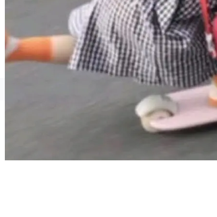
由软件情怀，而是一个跟 AI agent 直接相关的
技术判断。 两行 prompt 就能个性化任何软件 C
rawshaw 给出了两个 prompt。 第一个： "下载
某个软件的源码，在本地构建。修改 agent ...
©OSCHINA(OSChina.NET)
京ICP备2025119063号