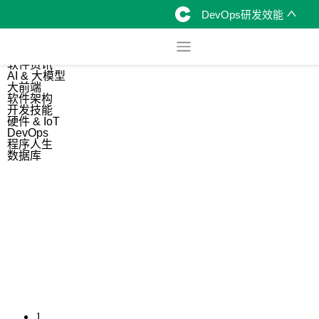
DevOps研发效能
综合
开源资讯
软件资讯
AI & 大模型
大前端
软件架构
开发技能
硬件 & IoT
DevOps
程序人生
数据库
1