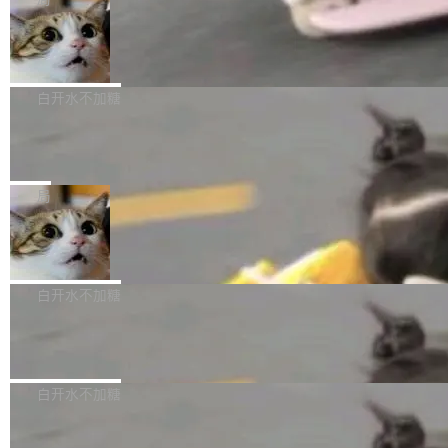
l 迁移或唤醒时，新宿主从 S3 恢复 SQLite 数据
te 17 Pro、OPPO K15，要么是vivo X300 E这
本控制系统。目前处于 Early Access 阶段。 De
库继续执行。存储库是持久化的唯一真相...
样的次旗舰。 Galaxy Z Fold8 Ultra / Z Fold8 /
SpaceXAI 单季资本开支达 183 亿美元
ltaDB 的核心思路直接写在 landing page 最显
Z Flip8三款折叠屏新机均在7月22日发布，且全
眼的位置：「Software is made between com
根据风险投资人Tomer Tunguz 博客（VC 分
部搭载骁龙8 Elite Gen5 for Galaxy，它们本该
mits」——软件是在 commit 之间写出来的。git
析）披露的最新分析与第二季度业绩报告，Spac
白开水不加糖
是7月性...
只记录了你提交的最终状态，但真正的工作过程
eXAI在上个季度的总资本支出飙升至183.7亿美
——打字、删改、试错、agent 对话——都在 co
Meta 发布终端编程 Agent“Muse Cod
元。其中，绝大部分资金被直接用于 AI 领域，
e” 和 Muse Spark 1.2 模型
mmit 之间的空隙里丢失了。 DeltaDB 要做的就
金额高达158.3亿美元，这一单项投入已经逼近
Meta 今天发布了两款 AI 产品：Muse Code，
是把这段空隙补上。 回退到任何一次编辑：Delt
微软同期总资本开支的四成。 与亚马逊、Alpha
一个在终端里运行的编程 agent；Muse Spark
局
aDB 捕获 commit 之间的每一次操作，...
bet、微软以及 Meta 等传统科技巨头相比，Spa
1.2，驱动这个 agent 的新模型。一句话概括：
ceXAI的资金消耗速度尤为引人瞩目。然而，支
美团开源 LoHoSearch，用知识图谱校
你可以用 curl -fsSL https://dev.meta.ai/install.
准 AI 能力认知
撑庞大支出的资金来源却呈现出截然不同的面
sh | bash 安装一个能在大项目里自动规划、写
机器出题的前提，是让机器拥有全局视野。整个
貌。数据显示，微软和 Meta 主要依托充沛的经
代码、验证结果的 AI 终端工具。 据介绍，Muse
构建流程可以分为四个环节：建图 → 控制难度
白开水不加糖
营现金流来覆盖资本开支，其资本支出覆盖率分
Code 是 Meta 的编程 agent 产品。它和市场上
→ 质量把关 → 数据概览。
别达到155% 和106%;而SpaceXAI的经营现金
已有的终端编程 agent 在设计理念上有几个明显
腾讯开源 UCL-MPComm 通信库
流仅能覆盖资本开支的12...
的差异点。 异步后台 agent：Muse Code 有一
腾讯网平团队宣布开源了 UCL-MPComm 通信
个主 agent 循环，外加一组后台 agent。这些后
库，并将作为transport接入Mooncake TENT。
白开水不加糖
台 agent...
该通信库针对AI Memory池化场景的数据传输需
CoStrict入选工信部2025人工智能应用
求进行了深度优化，能够实现数据中心内大规模