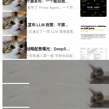
（OHDD：OpenHarmony Hardware Develope
Prime Agent 开源发布：一个能自我改
障无法工作。Pages、Copilot code review、C
进的编程 Agent，ARC-AGI 3 超越人类
r Day）将在杭州启航。活动面向智能硬件产业
opilot coding agent 全部受影响。从检测到完全
Prime Intellect 发布了 Prime Agent，一个开源
专家基线
链企业和开发者，邀请行业专家与资深技术顾
恢复，大约 12 小时。 这是 2026 年 8 月的第六
的编程 Agent Harness，核心设计围绕两个抽
局
问，围绕开源鸿蒙技术能力、设备适配、芯片适
起事故，其中四起与 AI/Copilot 服务相关。 Git
象：Recursive Language Model（RLM）和 C
配、功耗与稳定性调优、兼容性测评及统一互联
Hub 员工 kdaigle 在 HN 讨论中贴出了一组数
Rust 项目团队宣布 LLM 政策：不禁
ontinual Harness。在 ARC-AGI 3 基准测试
等内容展开系统讲解和实战交流，帮助企业进一
止，但你要承认哪些代码不是你写的
据：2025 年全年 10 亿次 commit。现在，每周
上，Prime Agent + Opus 5 的组合达到了 95.
Rust 语言项目正式通过了一项 LLM 使用政策，
步了解开源鸿蒙在智能...
2.75 亿次，全年预计 140 亿次。GitHub...
5% RHAE Best@1，超过了 ARC 报告的人类专
覆盖 rust-lang/rust 单一仓库的代码贡献。这不
局
家基线 95.4%。 不是又一个 coding agent 包装
是项目级别的官方立场，目前由五个团队采纳，
器 Prime Agent 的架构和市面上大多数 coding
宇树科技 IPO 战略配售曝光：DeepSe
但它可能是主流开源项目中关于 AI 辅助贡献最
ek 获配 93.3 万股，锁定 36 个月
agent 有本质区别。大多数 agent harness 的设
细致的一份规则。 政策的核心只有一句话：LLM
8月6日晚间，“人形机器人第一股”宇树科技股份
计是基于早期模型的能力—...
可以用来分析、提炼、审阅、建议，但不能用来
有限公司披露IPO发行价格及战略配售结果，杭
白开水不加糖
创作。 具体来说，LLM 生成的代码可以提交，
州深度求索人工智能基础技术研究有限公司（De
但必须满足五个条件：预先安排、非关键、高质
Docker 29.7.2 发布
epSeek）获配93.3399万股，按150.8元/股发行
量、充分测试、充分审查，并且必须披露。LLM
价格计算，认购金额约1.41亿元，股份锁定期为
Docker 29.7.2 现已发布，具体更新内容如下：
不得生成涉及安全性的关键变更，除非作者本身
36个月。 公告显示，本次宇树科技战略配售对
Bug fixes and enhancements 修复多次传递同
白开水不加糖
就是领域专家。即使如此，政策也"强烈不建
象主要包括长期投资机构、与公司业务具有战略
一环境变量时，docker service create和docker
议"这么做。 对于不披露的情况，审核者可以直
Apache Fluss 毕业成为顶级项目
合作关系或长期合作愿景的大型企业、科创板保
service update会发生 panic 的问题。docker/cl
接关闭 PR，无需解释。 政策作者 Jynn Ne...
荐人跟投子公司，以及公司高级管理人员和核心
i#7145 修复了 Docker Engine 29.7.0 中引入的
今年 7 月，Apache Fluss 的毕业提案在 Apach
员工参与设立的专项资产管理计划。其中，Dee