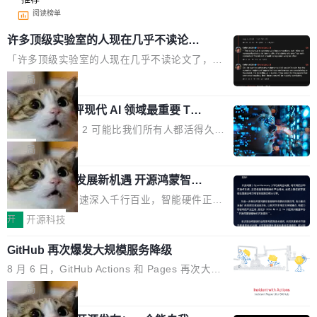
阅读榜单
许多顶级实验室的人现在几乎不读论文
了
「许多顶级实验室的人现在几乎不读论文了，而
且他们认为 ICLR/ICML/NeurIPS 充斥着大量过
局
度宣传和欺诈。」 OpenAI 研究员 Keller Jorda
xAI 前工程师评现代 AI 领域最重要 Top
n 这条推文引发了广泛讨论。他不是在说风凉
3 开源项目
话，他是说出了一个圈内人尽皆知但很少公开捅
Flash Attention 2 可能比我们所有人都活得久。
破的事实。 Jordan 随后补充了一句软化声明：
这句话不是来自某个技术博客，而是出自 Hieu
局
「我不认为这些会议上大部分论文都在过度宣传
Pham 的一条推文。Hieu Pham 是谁？他是 xAI
或造假。问题是，作为读者，如果你筛选出那些
共商智能硬件发展新机遇 开源鸿蒙智能
的早期工程师之一，在 Grok 训练基础设施团队
硬件开发者日杭州站即将举行
看起来最令人兴奋的论文，那它们大部分都是过
工作过。近日他在 X 上发了一条帖子，列出了他
随着万物智联加速深入千行百业，智能硬件正从
度宣传的。」 这才是真正的痛点。不是所有论文
认为现代 AI 领域最重要的三个开源项目。 第一
单点设备迈向智能化、网联化、协同化发展。作
开
开源科技
都有问题，是最吸引眼球的那批论文最有问题。
个名字毫无悬念：Flash Attention 2。 Hieu 的
为面向全场景、跨终端的分布式操作系统，开源
他引用的帖子来自 Mathew Shen，一位 ICLR 2
理由很具体。FA 系列不需要解释，但 FA2 是他
GitHub 再次爆发大规模服务降级
鸿蒙通过统一技术底座和分布式能力，为不同类
026 的读者：「看了篇 ...
认为最重要的一个——复杂度恰到好处，刚好能
型智能设备的开发、连接与互联提供关键支撑，
8 月 6 日，GitHub Actions 和 Pages 再次大规
驱动你去学 CuTe，但还没被那些"邪恶的" Hopp
也为产业链企业探索产品创新与商业增长打开新
模服务降级，Actions 完全不可用超过 5 小时，
局
er++ 优化所淹没，足够容易修改和适配。 更关
的空间。 8月14日，开源鸿蒙智能硬件开发者日
webhook 停发，连自托管 runner 也因调度层故
键的是 FA2 的持久性...