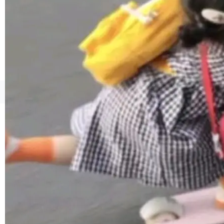
境、兼容场景、一键直出”。 Hy ASR 3.0 previe
w 不要求标准普通话，方言识别覆盖粤语、吴语
等 10 大方言片区和 20 余个二级小片区。在开
源评测集中，Hy ASR 3.0 preview 在多语种的
WER（...
©OSCHINA(OSChina.NET)
京ICP备2025119063号