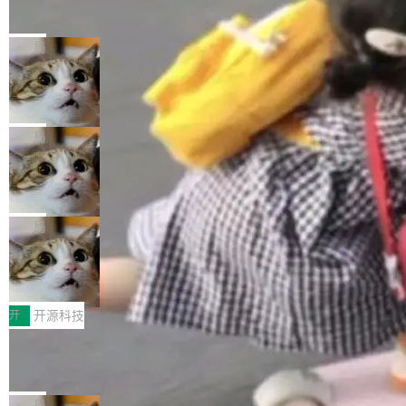
的帖子在 Reddit 火了
式”为主题，直面AI从实验室走向规模化产业落地
有一种东西，一旦用过就回不去了。Alex Fedos
的核心质量命题。会上，《2026智能研发生产力
eev 管它叫"软件设计的基石"。 他说的东西不新
局
工具选型手册》发布，Testin云测的Testin XAge
鲜——代数数据类型（ADT），尤其是和类型
nt智能测试系统入选AI测试领域代表产品。对CI
Cloudflare 开源内部企业 AI 平台 Clou
（sum type）。但他说清楚了一件事：这不是类
dflare OS
O而言，这提示了一个转变：AI测试正在从效率
型系统的学术体操，是日常编码的思维方式。 文
Cloudflare 发布了一个开源项目 Cloudflare O
工具升级为企业的质量基础设施。 CIO面对的新
章从一个简单的例子切入。一个网站的深色主题
S。如果你只看官方博客，你会觉得这是又一
局
现实 过去两年，CIO们的焦虑清单上多了两项：
设置，如果用布尔值 + 可空字段来表示——bool
个"AI 知识库 + 聊天机器人"——每个大厂都在
一是如何让大模型和智能体应用安全地从PoC走
ean 表示是否可切换，nullable 的默认模式、浅
Deno 团队开源 Celld，可自托管的分
做，没什么新鲜的。 但 Kenton Varda 在 Twitte
向生产，二是如何让测试团队跟得上AI应用...
布式 Durable Objects
色方案、深色方案——会产生大量无意义的组
r 上把事情说清楚了： 今天我们发布了 Cloudfla
Ryan Dahl 领导的 Deno 团队推出了最新开源项
合。方案缺了、配置冲突了、全 null 了。要知道
re OS，一个带连接器的聊天机器人，跟其他所
目 Celld，一个能在自己机器上运行 Cloudflare
局
哪些组合有效，作者说，你得靠"文档、校验、或
有科技公司做的一样。只不过，实际上它不一
Workers 和 Durable Objects 的守护进程。 设
者部落知识"。 换个写法。Rust 的 enum，两个
鲁大师7月新机性能/流畅/AI榜：vivo夺
样。这是 Sandstorm.io 的重制版，我十年前的
计思路很直接：每个对象是一个独立的 SQLite
变体：Switchable...
性能、流畅双第一，三星Galaxy Z系列
那个创业公司。不同的是，这次它构建在 Cloudf
数据库，按名称寻址，复制到你自己的 S3 兼容
2026年7月的手机市场，由于存储等硬件成本暴
新折叠缺席
lare Workers 上——我花了九年时间搭建的平台
存储库里。节点之间只通过这个存储库协调——
增，手机厂商的日子也不好过啊，新机速度明显
开
开源科技
——并且深度集成了 AI。这基本上是我十年秘密
没有控制平面，没有共识协议。每个对象自带一
放缓，因此硝烟味淡了许多。新机参数规格除开
计划的顶峰。 十年前，Ken...
Zed 推出 DeltaDB，一个记录 commit
个小型数据库，应用天然按分片构建，单个数据
高价的三星折叠（三星Galaxy Z Fold8 Ultra / Z
之间所有操作的版本控制系统
库的竞争和爆炸半径问题在设计层面就被消除
Fold8 / Z Flip8）外，其余要么是中低端机器，
Zed 编辑器团队发布了新项目——DeltaDB，一
了。 闲置的 cell 会休眠到几乎不占资源。当 cel
例如iQOO Z11i、REDMI Note 17、REDMI No
个在 git commit 之间记录每一次编辑操作的版
局