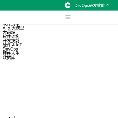
DevOps研发效能
综合
开源资讯
软件资讯
AI & 大模型
大前端
软件架构
开发技能
硬件 & IoT
DevOps
程序人生
数据库
1