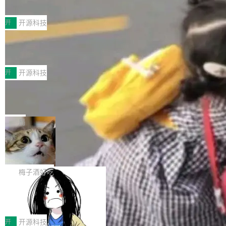
典型案例
计算节点间多种内存类型的高性能通信。 UCL-
近日，工信部科技司公示《2025人工智能应用典
MPComm将作为一种传输引擎接入Mooncake T
型案例入选名单》，深信服“面向企业研发场景的
开
开源科技
ENT，实现零拷贝传输性能提升30%、非零拷贝
开源 AI 编程平台 CoStrict 应用”凭借卓越的技术
传输性能最高提升5倍。UCL-MPComm底层基
深信服AI算力网关入选工信部人工智能
创新与落地成效成功入选。 全链路私有化部署，
应用典型案例！
于自研UCL-Engine通信引擎，后续腾讯网平将
助力企业AI研发安全落地 当前，越来越多企业已
前不久，工业和信息化部正式发布《2025年人工
持续开源更多基于UCL-Engine的高性能通信组
经开始引入 AI Coding 工具，通过调用公有云模
智能应用典型案例名单》，集中展示人工智能在
开
开源科技
件。 腾讯网平团队在UCL-MPComm中实现了一
型或企业内部部署模型提升研发效率。但随着 AI
各领域的应用成果，覆盖技术底座、行业赋能、
个独立于业务线程的全局通信引擎（Engine），
Jeff Dean 离开 Google：一个时代的结
Coding 从个人辅助工具逐步走向团队级、组织
产品应用、支撑保障、专题等五大方向。深信服
并实...
束，一个实验室的开始
级应用，企业在规模化落地过程中，对安全性、
AI算力网关（AI创新平台）成功入选！ 随着各行
Google 员工编号 20。MapReduce 作者之一。
可控性和代码质量提出了更高要求。 首先是数据
各业的Agent走向规模化建设，算力构成形态逐
Bigtable 作者之一。TensorFlow 的作者之一。
局
安全与合规要求。对于大多数普通研发场景，公
渐丰富，用户关注的重点也在发生变化：不只是
Gemini 的架构师。Google 首席科学家。 Jeff D
有云模型能够满足快速试用和效率提升的需求。
🔥 SolonCode v2026.8.4 发布：界面
让AI用起来，还要进一步看清混合算力时代下，
ean 在 Google 工作了 27 年后，宣布离职。 他
但对于金融、能源、医疗等对数据安全要求较...
字体可调、22 种语言、记忆搜索增强
Token花在哪里、算力是否被充分利用，以及持
不是一个人走。一同离开的还有 Sanjay Ghema
打开终端就能上岗的全中文编码智能体，这一轮
续增长的AI成本该如何优化。 深信服AI算力网关
wat（Google 员工编号 23，Jeff Dean 二十多
把「看得清、用母语、记得住」三件事一次补
梅子酒好吃
正是围绕这些实际问题，从Token治理和成本治
年的编程搭档，MapReduce 和 Bigtable 的共同
齐。 SolonCode 是什么 SolonCode 是杭州无
理两个方面，让用户的每一份算力都看得清、管
作者）、Quoc Le（Google 大脑核心成员，Se
让“代码语义理解”深度释放AI Coding
耳科技研发的企业级终端编码智能体——一位全
得住、用得稳、省得下、更安全！ 一、从现在开
价值潜能：华为云码道（CodeArts）
q2Seq 和 DocAI 的共同发明人）以及 Oriol Vin
中文驱动的数字员工，自主理解需求、规划步
一、代码仓深度理解技术的作用与价值 在软件工
始，Token使用一目...
代码仓技术解析
yals（Gemini 联合负责人，AlphaSta...
骤、编写代码。不挑模型、不挑平台，curl 一行
程实践中，代码仓是企业核心知识资产的主要载
开
开源科技