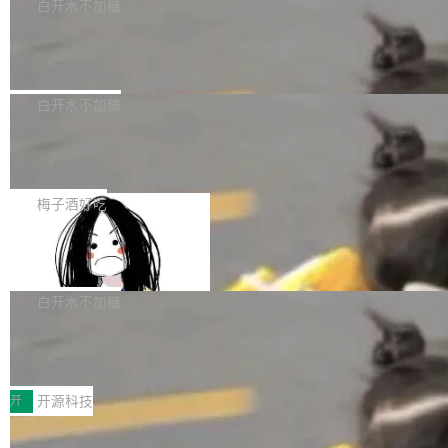
一个回归问题，该问题导致拉取镜像时会拒绝包
e 孵化器项目管理委员会（IPMC）投票中获得
白开水不加糖
pSeek作为与宇树科技具备战略合作关系的企
含绝对 hardlink 目标的镜像（此类镜像由某些镜
全票通过，随后获 Apache 软件基金会董事会批
业，获配股份数量占本次发行数量的2.31%。 除
马斯克 AI 百科项目 Grokipedia 被曝数
像构建工具生成）。moby/moby#53305 修复了
准。今天，Apache 软件基金会正式宣布 Apach
DeepSeek外，腾讯旗下上海启善投资有限公司
月未更新
Docker Engine 29.7.0 中引入的一个回归问
e Fluss 孵化毕业，成为 Apache 顶级项目（TL
埃隆·马斯克推出的AI百科项目 Grokipedia 被曝
获配9...
题，该问题可能导致在旧版 Linux 内核...
P）！这一里程碑不仅标志着 Fluss 迈入新的发
长期停止内容更新，未能实现其作为“AI版维基百
白开水不加糖
展阶段，也将进一步推动流式存储、实时湖仓与
科”替代品的目标。 据 Lawfare 最新调查，自今
AI 数据基础加速融合，为实时数据基础设施的发
Solon I18n：三种解析器，零样板代码
年4月以来，Grokipedia 页面更新功能基本停
展开启新的篇章。
滞，过去三个月内没有任何条目完成更新，用户
如果你在 Spring Boot 里做过国际化，流程大概
提交的编辑请求也长期处于待处理状态。 Groki
是这样的：配 MessageSource 的 Bean、写 R
梅子酒好吃
pedia 于去年底上线，定位为由人工智能生成内
eloadableResourceBundleMessageSource、
容的百科平台，被马斯克视为传统众包百科网站
Apache Doris 4.1 全面增强 Iceberg：
声明 LocaleResolver、注册 LocaleChangeInt
支持 UPDATE、MERGE INTO 与 Iceb
维基百科的替代方案。Lawfare 调查发现，无论
erceptor…五六步之后才能看到第一行翻译文
Apache Doris 4.1 要补齐的，正是缺失的那一
erg V3
热门页面还是低关注度页面，均未出现近期更
本。 Solon 换了个方式。整个 i18n 模块围绕三
半。在已有查询能力的基础上，Doris 进一步支
白开水不加糖
新，相关问题并非局限于特定领域，而是在不同
个解析器、一个注解、一个工具类展开——没有
持了 UPDATE、DELETE、MERGE INTO 等数
主题和访问量页面中普遍存在。 调查人员最初认
XML、没有拦截器注册、没有样板配置。 资源
Testin XAgent：CIO智能测试落地指南
据修改操作、完整的表结构管理与分区演进，以
为，Grokipedia可能只是限...
文件的约定 把文件放到 resources/i18n/ 下： r
及 rewrite_data_files、expire_snapshots 等日
7月30日，TiD2026质量竞争力大会在北京中关
esources/i18n/messages.properties ...
常维护操作，并完整支持 Iceberg V3 格式。
村国家自主创新示范区会议中心开幕。本届大会
开
开源科技
由中关村智联软件服务业质量创新联盟主办，以
让非法状态不可表示：一篇关于 ADT
“智构可信·质创未来——AI原生时代的质量新范