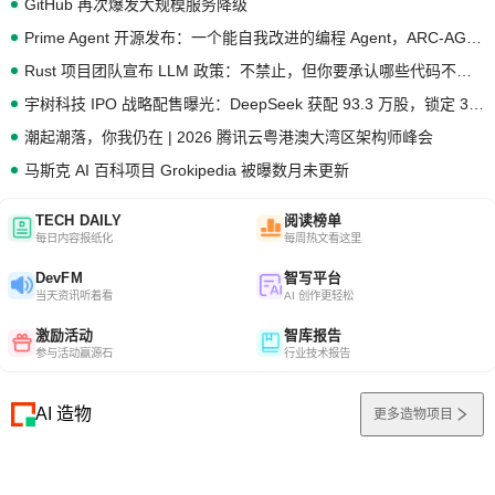
GitHub 再次爆发大规模服务降级
Prime Agent 开源发布：一个能自我改进的编程 Agent，ARC-AGI 3 超越人类专家基线
Rust 项目团队宣布 LLM 政策：不禁止，但你要承认哪些代码不是你写的
宇树科技 IPO 战略配售曝光：DeepSeek 获配 93.3 万股，锁定 36 个月
潮起潮落，你我仍在 | 2026 腾讯云粤港澳大湾区架构师峰会
马斯克 AI 百科项目 Grokipedia 被曝数月未更新
TECH DAILY
阅读榜单
每日内容报纸化
每周热文看这里
DevFM
智写平台
当天资讯听着看
AI 创作更轻松
激励活动
智库报告
参与活动赢源石
行业技术报告
AI 造物
更多造物项目