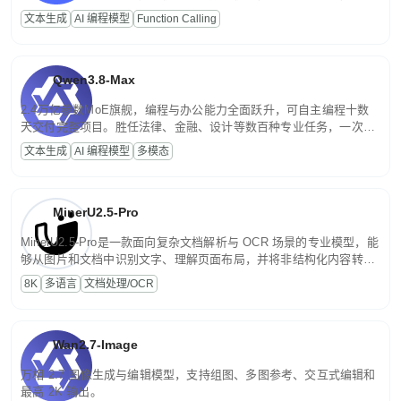
高并发、轻量化任务，适合日常对话、内容创作、基础 RAG、批量
文本生成
AI 编程模型
Function Calling
文案处理等普惠刚需场景。
Qwen3.8-Max
2.4万亿参数MoE旗舰，编程与办公能力全面跃升，可自主编程十数
天交付完整项目。胜任法律、金融、设计等数百种专业任务，一次对
话端到端交付生产级成果。原生视觉理解贯穿规划、执行与验证全流
文本生成
AI 编程模型
多模态
程，支持超长文档与长视频的深度语义解析。长程任务中自主规划与
闭环迭代，持续进化。
MinerU2.5-Pro
MinerU2.5-Pro是一款面向复杂文档解析与 OCR 场景的专业模型，能
够从图片和文档中识别文字、理解页面布局，并将非结构化内容转换
为便于存储、检索和二次处理的结构化结果。
8K
多语言
文档处理/OCR
Wan2.7-Image
万相 2.7 图像生成与编辑模型，支持组图、多图参考、交互式编辑和
最高 2K 输出。