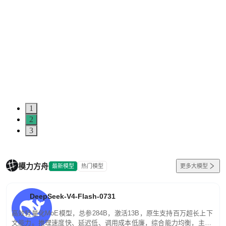
1
2
3
模力方舟
最新模型
热门模型
更多大模型
DeepSeek-V4-Flash-0731
高效轻量化MoE模型，总参284B，激活13B，原生支持百万超长上下
文能力。推理速度快、延迟低、调用成本低廉，综合能力均衡，主打