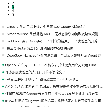
2
3
4
5
Gitee AI 队友正式上线，免费领 500 Credits 体验额度
Simon Willison 重新拥抱 MCP：无状态协议如何改变游戏规则
Jeff Dean 离开 Google：一个时代的结束，一个实验室的开始
慕尼黑市政府为全职开源项目维护者提供资助
DeepSeek Harness 宣布内测邀请，全网最大规模开源 Agent 路演现场诞生
OpenAI 宣布为 GPT-5.6 Sol 调优，并让免费用户无限用 Luna
许多顶级实验室的人现在几乎不读论文了
xAI 前工程师评现代 AI 领域最重要 Top3 开源项目
AMD 收购 AI 芯片创企 Taalas，旨在将模型权重刻进芯片以提升推理性能
红帽在2026年Gartner云原生应用平台魔力象限中被评为领导者
IBM与红帽扩展Lightwell服务方案，构建适配AI时代开源生态的可信基础设施