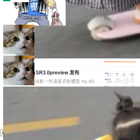
装完即用。 开源地址：Gitee · GitCode · GitHu
体。企业级代码仓库通常包含数十万乃至数百万
b 安装 支持 Java 8+（8~26）、macOS / Linu
一条“删库”命令跑 17 小时，算法工程
个文件，其规模远超单次模型调用可承载的上下
师删光 89TB 数据只为干私活
x / Windows / Harmony PC。 # macOS / Linu
文窗口。随着项目规模的持续扩张与代码历史的
最高人民检察院8月4日公布了一起案件：北京一
x / Harmony PC curl -fsSL https://solon.noea
不断累积，代码仓中的模块关系、接口契约、业
名90后算法工程师王某，为了给自己接的私活腾
局
r.org/solon...
务逻辑等关键信息往往分散于数十乃至数百个文
服务器空间，删光了公司AI游戏部门的全部核心
件之中，形成高度复杂的知识关联网络。传统的
Cloudflare 分享推理优化实践：KV ca
数据。 王某2024年1月入职东城区某科技公司AI
che 量化 + 权重压缩，吞吐量提升 4
代码检索手段（如关键词匹配、目录遍历）仅能
短剧部门，有互联网大厂背景。在公司内部架构
Kimi 和 GLM 是当前最强的大模型系列之一，但
1%，成本降 30%
在语法层面完成文本定位，难以触及代码的语义
调整期间，部门三次通知全员将数据从A集群迁
它们有一个共同的问题：太吃显存了。月之暗面
局
内涵与结构关联，导致开发者使用代码智能体在
移到B集群，王某都回复了"收到"。 他没有迁移
的 Kimi K 系列和智谱的 GLM 都是长上下文、M
理解大规模代码仓时面临显著"代码仓理解"瓶
数据。2024年9月3日下午4点，他使用此前登录
腾讯混元 Hy ASR3.0preview 发布
oE 架构的大模型，好用到让人上瘾，但 GPU 显
颈。 代码仓深度理解服务（以下简称" CodeBas
的账号密码进入A集群，输入了一条被程序员圈
存永远不够用。 Cloudflare 的 Workers AI 团队
腾讯混元正式推出新一代语音识别模型 Hy ASR
e深度理解服务"）是华为云码道（CodeA...
称为"删库跑路"的命令——最高管理员权限、无
一直在跑这些模型的推理。他们在官方博客上发
3.0preview。基于最新一代大语言模型 Hy3 的
白开水不加糖
需确认、强制递归删除。17个小时后，运维人员
了一篇技术文章，详细拆解了三种让大模型在 G
语言理解能力，以及融合了高精度语音识别与深
发现异常并中止进程时，89TB数据已经没了。
PU 上跑得更省、更快的技术手段——KV cache
度语义理解能力，实现了语音识别能力的全面升
删掉的是AI游戏部门的全部开发文件，包括公司
量化、模型权重压缩、以及共享 KV cache 的完
级。 根据介绍，Hy ASR3.0preview 目标在于：
自研的多个文生3D和...
整性保护。效果是：吞吐量提升 41%，每 token
让语音识别不再只是听清，而是真正听懂。通过
成本降低 30%，精度不变。 FP8 省的不仅是显
先理解你的语境和意图，再把准确的文字直接给
存 KV cache 是推理时最吃显...
到你。从“逐字转写、单点优化”演进为“理解语